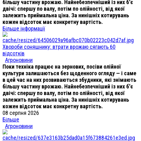
більшу частину врожаю. Найнебезпечніший із них б'є
двічі: спершу по валу, потім по олійності, від якої
залежить приймальна ціна. За нинішніх котирувань
кожен відсоток має конкретну вартість.
Більше інформації
Хвороби соняшнику: втрати врожаю сягають 60
відсотків
Агроновини
Поки техніка працює на зернових, посіви олійної
культури залишаються без щоденного огляду — і саме
в цей час на них розвиваються збудники, які знімають
більшу частину врожаю. Найнебезпечніший із них б'є
двічі: спершу по валу, потім по олійності, від якої
залежить приймальна ціна. За нинішніх котирувань
кожен відсоток має конкретну вартість.
08 серпня 2026
Більше
Агроновини