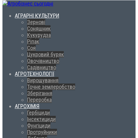
АГРАРНІ КУЛЬТУРИ
Зернові
Соняшник
Кукурудза
Ріпак
Соя
Цукровий буряк
Овочівництво
Садівництво
АГРОТЕХНОЛОГІЇ
Вирощування
Точне землеробство
Зберігання
Переробка
АГРОХІМІЯ
Гербіциди
Інсектициди
Фунгіциди
Протруйники