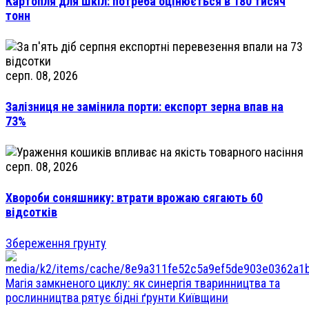
Картопля для шкіл: потреба оцінюється в 180 тисяч
тонн
серп. 08, 2026
Залізниця не замінила порти: експорт зерна впав на
73%
серп. 08, 2026
Хвороби соняшнику: втрати врожаю сягають 60
відсотків
Збереження грунту
Магія замкненого циклу: як синергія тваринництва та
рослинництва рятує бідні ґрунти Київщини