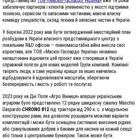
Представництво
ТОВ «Маскіо-Гаспардо Україна»
вже 18 років
забезпечує партнерів і клієнтів упевненістю у якості підтримки
технікою, сервісом та запасними частинами, маючи власну
команду спеціалістів, склад техніки й запасних частин в Україні.
У березні 2022 року мав бути затверджений інвестиційний план
розбудови в Україні власного представницького центру з
локальним R&D офісом — повномасштабна війна внесла свої
корективи, але ТОВ «Маскіо-Гаспардо Україна» незмінно
налаштована відновити цей проєкт вже створивши в Україні
справжній полігон для нових моделей Групи компаній. Компанії
творять люди, а самі україніці краще за інших навчились
відбудовувати й відновлювати масштаби, зберігаючи
безперервність і якість у роботі та послугах.
2023 року на Дні Поля «Агро Вінниця» вперше українським
аграріям було представлено 12-рядну швидкісну сівалку Maschio
Gaspardo
CHRONO 812
під трактори від 290 к. с. з модульною
конструкцією рами, яка дозволяє розширити можливі варіанти
комплектацій і може бути оснащена системою внесення рідких
або гранульованих добрив з баками для насіння на кожній секції
або тільки з центральним бункером. Також може бути