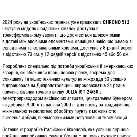
2024 року на українських теренах уже працювала
CHRONO 512
—
наступна модель швидкісних сівалок доступна в
трансформованому варіанті, що досягається шляхом зміни
відстані між висівними елементами, оснащена навісною рамою зі
складаними та коливальними крилами, доступна у 8-рядній версії
з відстанню 70 см, у 12-рядній версії з відстанню 45 або 50 см.
Розроблена спеціально під потреби українських й американських
аграріїв, які збільшили площі посівів ріпаку, зокрема для
соняшнику та інших технічних культур на міжряддя 50 успішно
відпрацювала на Дніпропетровщині широкозахватна 24 рядна
причіпна сівалка точного висіву
JULIA IST 24/50
з
електропривододом висіваючих апаратів, центральним бункером
на добрива 7000 л та насіння 2000 л, для посіву за традиційною,
мінімальною технологією обробітку ґрунту з можливістю
внесення добрив, пневмопружинами регулювання тиску секцій.
Остання ж розробка італійських інженерів, яка успішно першою
пройшла випробування саме в Україні — по праву
очолює список