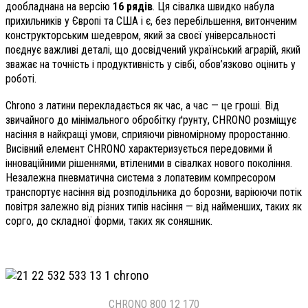
дообладнана на версію
16 рядів
. Ця сівалка швидко набула
прихильників у Європі та США і є, без перебільшення, витонченим
конструкторським шедевром, який за своєї універсальності
поєднує важливі деталі, що досвідчений український аграрій, який
зважає на точність і продуктивність у сівбі, обов’язково оцінить у
роботі.
Chrono з латини перекладається як час, а час — це гроші. Від
звичайного до мінімального обробітку ґрунту, CHRONO розміщує
насіння в найкращі умови, сприяючи рівномірному проростанню.
Висівний елемент CHRONO характеризується передовими й
інноваційними рішеннями, втіленими в сівалках нового покоління.
Незалежна пневматична система з лопатевим компресором
транспортує насіння від розподільника до борозни, варіюючи потік
повітря залежно від різних типів насіння — від найменших, таких як
сорго, до складної форми, таких як соняшник.
CHRONO 800 12 170