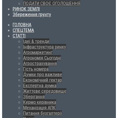
ПОДАТИ СВОЄ ОГОЛОШЕННЯ
РИНОК ЗЕМЛІ
Збереження грунту
ГОЛОВНА
СПЕЦТЕМА
СТАТТІ
Ідеї & тренди
Інфраструктура ринку
Агромаркетинг
Агрономія Сьогодні
Агрострахування
Гість номера
Думки про важливе
Економічний гектар
Експертна думка
Життєве середовище
Зберігання
Кермо керівника
Механізація АПК
Питання бухгалтерії