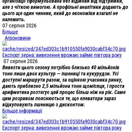
організації сформульована без відмови від підтримки,
але з чіткою вимогою. А профільні аналітики додають до
цього ще один чинник, який до економіки взагалі не
належить.
07 серпня 2026
Більше
Агроновини
Експорт зерна: вивезення врожаю займе півтора року
07 серпня 2026
Вивезти цього сезону потрібно близько 40 мільйонів
тонн лише двох культур — пшениці та кукурудзи. Усі
доступні маршрути разом, за оцінкою учасника ринку,
дають приблизно 2,5 мільйона тонн щомісяця, і проста
арифметика розтягує цей процес більш ніж на рік. Саме
цим розривом пояснюється те, що елеватори зараз
відкуповують пшеницю з дисконтом.
Більше інформації
Експорт зерна: вивезення врожаю займе півтора року