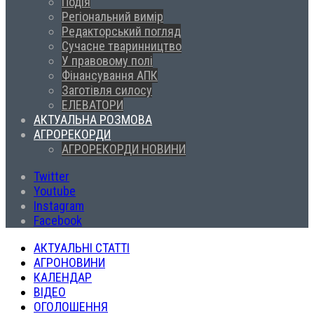
Подія
Регіональний вимір
Редакторський погляд
Сучасне тваринництво
У правовому полі
Фінансування АПК
Заготівля силосу
ЕЛЕВАТОРИ
АКТУАЛЬНА РОЗМОВА
АГРОРЕКОРДИ
АГРОРЕКОРДИ НОВИНИ
Twitter
Youtube
Instagram
Facebook
АКТУАЛЬНІ СТАТТІ
АГРОНОВИНИ
КАЛЕНДАР
ВІДЕО
ОГОЛОШЕННЯ