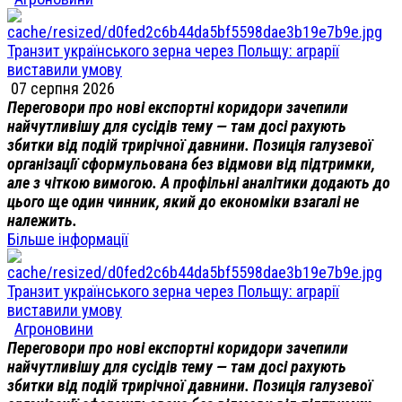
Транзит українського зерна через Польщу: аграрії
виставили умову
07 серпня 2026
Переговори про нові експортні коридори зачепили
найчутливішу для сусідів тему — там досі рахують
збитки від подій трирічної давнини. Позиція галузевої
організації сформульована без відмови від підтримки,
але з чіткою вимогою. А профільні аналітики додають до
цього ще один чинник, який до економіки взагалі не
належить.
Більше інформації
Транзит українського зерна через Польщу: аграрії
виставили умову
Агроновини
Переговори про нові експортні коридори зачепили
найчутливішу для сусідів тему — там досі рахують
збитки від подій трирічної давнини. Позиція галузевої