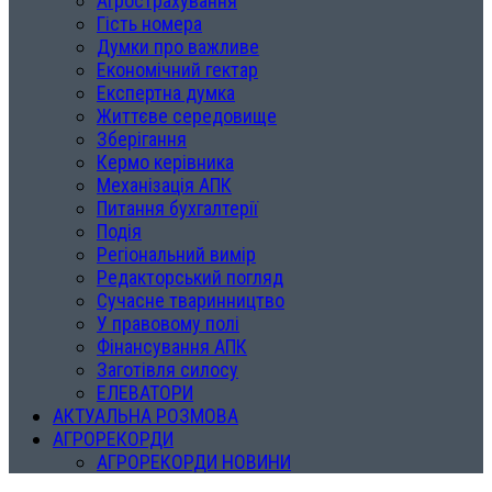
Агрострахування
Гість номера
Думки про важливе
Економічний гектар
Експертна думка
Життєве середовище
Зберігання
Кермо керівника
Механізація АПК
Питання бухгалтерії
Подія
Регіональний вимір
Редакторський погляд
Сучасне тваринництво
У правовому полі
Фінансування АПК
Заготівля силосу
ЕЛЕВАТОРИ
АКТУАЛЬНА РОЗМОВА
АГРОРЕКОРДИ
АГРОРЕКОРДИ НОВИНИ