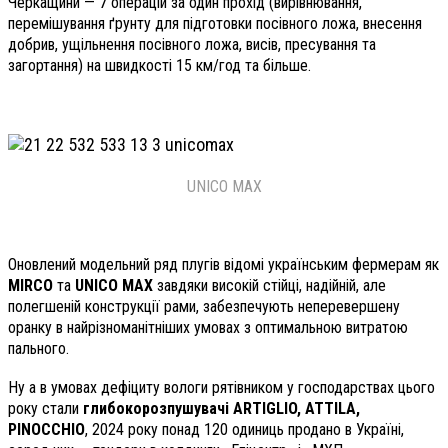
Черкащини — 7 операцій за один прохід (вирівнювання,
перемішування ґрунту для підготовки посівного ложа, внесення
добрив, ущільнення посівного ложа, висів, пресування та
загортання) на швидкості 15 км/год та більше.
UNICO MAX
Оновлений модельний ряд плугів відомі українським фермерам як
MIRCO
та
UNICO MAX
завдяки високій стійці, надійній, але
полегшеній конструкції рами, забезпечують неперевершену
оранку в найрізноманітніших умовах з оптимальною витратою
пального.
Ну а в умовах дефіциту вологи рятівником у господарствах цього
року стали
глибокорозпушувачі ARTIGLIO, ATTILA,
PINOCCHIO
, 2024 року понад 120 одиниць продано в Україні,