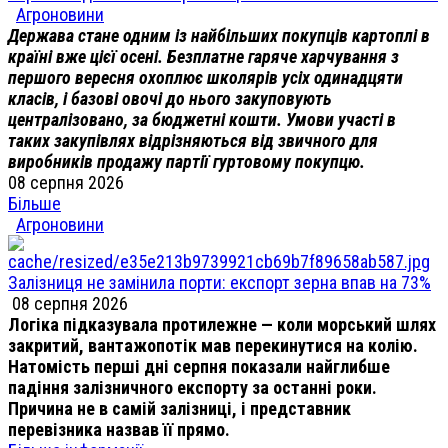
Агроновини
Держава стане одним із найбільших покупців картоплі в
країні вже цієї осені. Безплатне гаряче харчування з
першого вересня охоплює школярів усіх одинадцяти
класів, і базові овочі до нього закуповують
централізовано, за бюджетні кошти. Умови участі в
таких закупівлях відрізняються від звичного для
виробників продажу партії гуртовому покупцю.
08 серпня 2026
Більше
Агроновини
Залізниця не замінила порти: експорт зерна впав на 73%
08 серпня 2026
Логіка підказувала протилежне — коли морський шлях
закритий, вантажопотік мав перекинутися на колію.
Натомість перші дні серпня показали найглибше
падіння залізничного експорту за останні роки.
Причина не в самій залізниці, і представник
перевізника назвав її прямо.