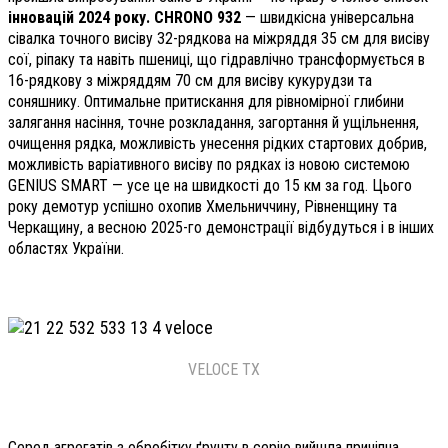
інновацій 2024 року. СHRONO 932
— швидкісна універсальна
сівалка точного висіву 32-рядкова на міжряддя 35 см для висіву
сої, ріпаку та навіть пшениці, що гідравлічно трансформується в
16-рядкову з міжряддям 70 см для висіву кукурудзи та
соняшнику. Оптимальне притискання для рівномірної глибини
залягання насіння, точне розкладання, загортання й ущільнення,
очищення рядка, можливість унесення рідких стартових добрив,
можливість варіативного висіву по рядках із новою системою
GENIUS SMART — усе це на швидкості до 15 км за год. Цього
року демотур успішно охопив Хмельниччину, Рівненщину та
Черкащину, а весною 2025-го демонстрації відбудуться і в інших
областях України.
VELOCE TX
Серед агрегатів з обробітку ґрунту в серію вийшла причіпна