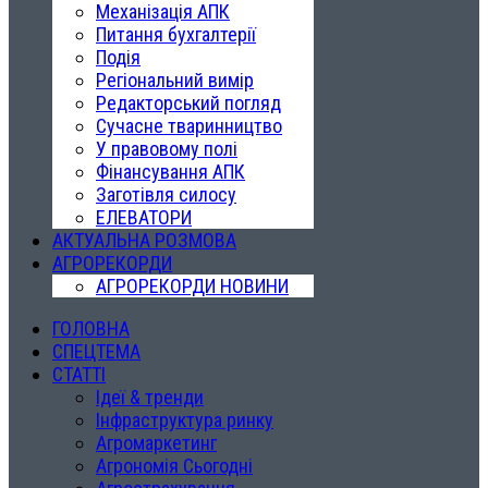
Механізація АПК
Питання бухгалтерії
Подія
Регіональний вимір
Редакторський погляд
Сучасне тваринництво
У правовому полі
Фінансування АПК
Заготівля силосу
ЕЛЕВАТОРИ
АКТУАЛЬНА РОЗМОВА
АГРОРЕКОРДИ
АГРОРЕКОРДИ НОВИНИ
ГОЛОВНА
СПЕЦТЕМА
СТАТТІ
Ідеї & тренди
Інфраструктура ринку
Агромаркетинг
Агрономія Сьогодні