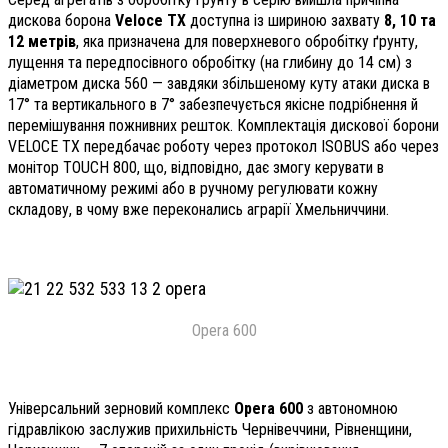
дискова борона
Veloce TX
доступна із шириною захвату
8, 10 та
12 метрів
, яка призначена для поверхневого обробітку ґрунту,
лущення та передпосівного обробітку (на глибину до 14 см) з
діаметром диска 560 — завдяки збільшеному куту атаки диска в
17° та вертикального в 7° забезпечується якісне подрібнення й
перемішування пожнивних решток. Комплектація дискової борони
VELOCE TX передбачає роботу через протокол ISOBUS або через
монітор TOUCH 800, що, відповідно, дає змогу керувати в
автоматичному режимі або в ручному регулювати кожну
складову, в чому вже переконались аграрії Хмельниччини.
Оpera 600
Універсальний зерновий комплекс
Оpera 600
з автономною
гідравлікою заслужив прихильність Чернівеччини, Рівненщини,