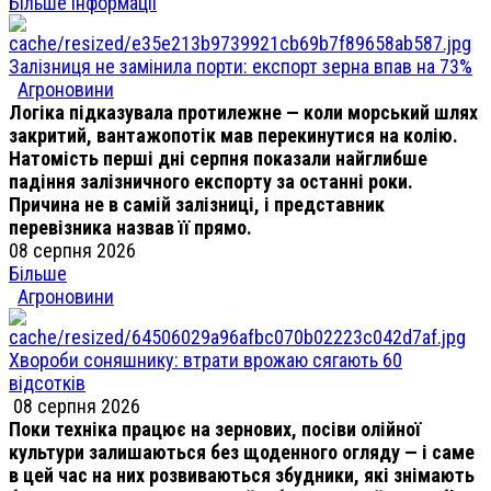
Більше інформації
Залізниця не замінила порти: експорт зерна впав на 73%
Агроновини
Логіка підказувала протилежне — коли морський шлях
закритий, вантажопотік мав перекинутися на колію.
Натомість перші дні серпня показали найглибше
падіння залізничного експорту за останні роки.
Причина не в самій залізниці, і представник
перевізника назвав її прямо.
08 серпня 2026
Більше
Агроновини
Хвороби соняшнику: втрати врожаю сягають 60
відсотків
08 серпня 2026
Поки техніка працює на зернових, посіви олійної
культури залишаються без щоденного огляду — і саме
в цей час на них розвиваються збудники, які знімають