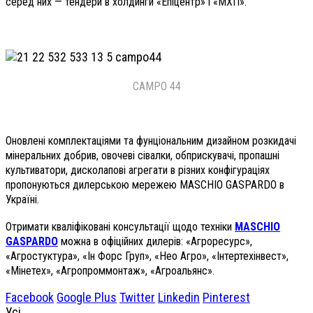
серед них — тендери в холдинги «Епіцентр» і «МХП».
CAMPO 44
Оновлені комплектаціями та фунціональним дизайном розкидачі
мінеральних добрив, овочеві сівалки, обприскувачі, пропашні
культиватори, дисколапові агрегати в різних конфігураціях
пропонуються дилерською мережею MASCHIO GASPARDO в
Україні.
Oтримати кваліфіковані консультації щодо техніки
MASCHIO
GASPARDO
можна в офіційних дилерів: «Агроресурс»,
«Агростуктура», «Ін Форс Груп», «Нео Агро», «Інтертехінвест»,
«Мінетех», «Агропроммонтаж», «Агроальянс».
Facebook
Google Plus
Twitter
Linkedin
Pinterest
Усі