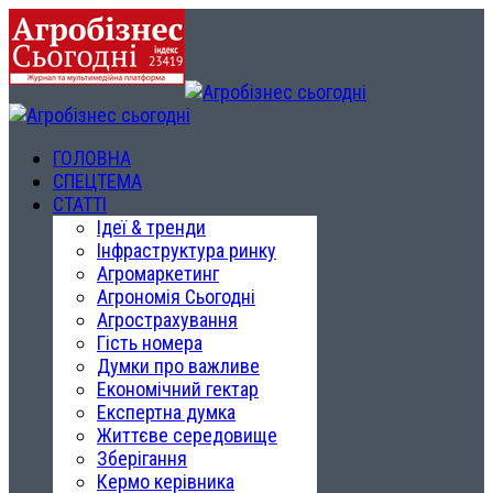
ГОЛОВНА
СПЕЦТЕМА
СТАТТІ
Ідеї & тренди
Інфраструктура ринку
Агромаркетинг
Агрономія Сьогодні
Агрострахування
Гість номера
Думки про важливе
Економічний гектар
Експертна думка
Життєве середовище
Зберігання
Кермо керівника