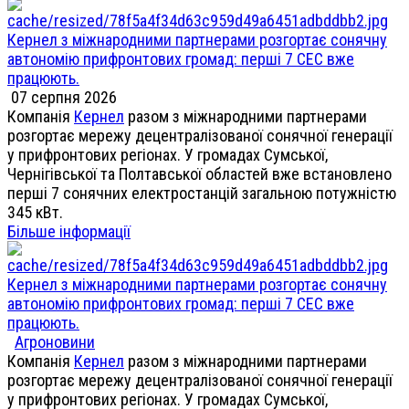
Кернел з міжнародними партнерами розгортає сонячну
автономію прифронтових громад: перші 7 СЕС вже
працюють.
07 серпня 2026
Компанія
Кернел
разом з міжнародними партнерами
розгортає мережу децентралізованої сонячної генерації
у прифронтових регіонах. У громадах Сумської,
Чернігівської та Полтавської областей вже встановлено
перші 7 сонячних електростанцій загальною потужністю
345 кВт.
Більше інформації
Кернел з міжнародними партнерами розгортає сонячну
автономію прифронтових громад: перші 7 СЕС вже
працюють.
Агроновини
Компанія
Кернел
разом з міжнародними партнерами
розгортає мережу децентралізованої сонячної генерації
у прифронтових регіонах. У громадах Сумської,