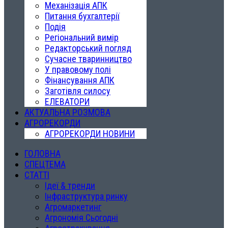
Механізація АПК
Питання бухгалтерії
Подія
Регіональний вимір
Редакторський погляд
Сучасне тваринництво
У правовому полі
Фінансування АПК
Заготівля силосу
ЕЛЕВАТОРИ
АКТУАЛЬНА РОЗМОВА
АГРОРЕКОРДИ
АГРОРЕКОРДИ НОВИНИ
ГОЛОВНА
СПЕЦТЕМА
СТАТТІ
Ідеї & тренди
Інфраструктура ринку
Агромаркетинг
Агрономія Сьогодні