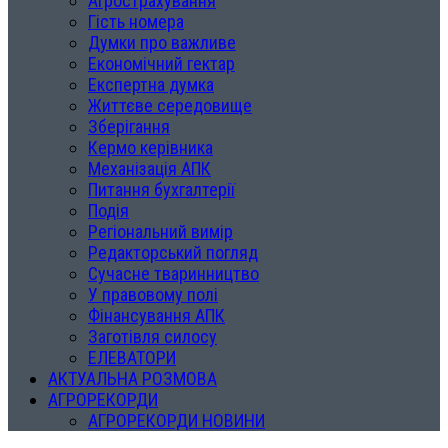
Агрострахування
Гість номера
Думки про важливе
Економічний гектар
Експертна думка
Життєве середовище
Зберігання
Кермо керівника
Механізація АПК
Питання бухгалтерії
Подія
Регіональний вимір
Редакторський погляд
Сучасне тваринництво
У правовому полі
Фінансування АПК
Заготівля силосу
ЕЛЕВАТОРИ
АКТУАЛЬНА РОЗМОВА
АГРОРЕКОРДИ
АГРОРЕКОРДИ НОВИНИ