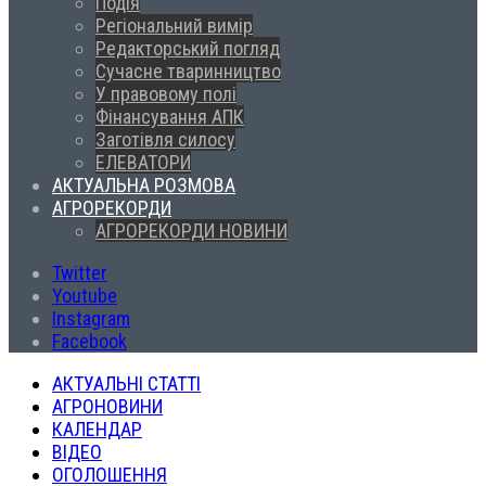
Подія
Регіональний вимір
Редакторський погляд
Сучасне тваринництво
У правовому полі
Фінансування АПК
Заготівля силосу
ЕЛЕВАТОРИ
АКТУАЛЬНА РОЗМОВА
АГРОРЕКОРДИ
АГРОРЕКОРДИ НОВИНИ
Twitter
Youtube
Instagram
Facebook
АКТУАЛЬНІ СТАТТІ
АГРОНОВИНИ
КАЛЕНДАР
ВІДЕО
ОГОЛОШЕННЯ