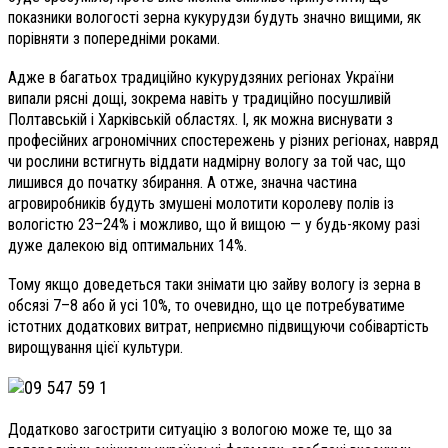
показники вологості зерна кукурудзи будуть значно вищими, як
порівняти з попередніми роками.
Адже в багатьох традиційно кукурудзяних регіонах України
випали рясні дощі, зокрема навіть у традиційно посушливій
Полтавській і Харківській областях. І, як можна виснувати з
професійних агрономічних спостережень у різних регіонах, навряд
чи рослини встигнуть віддати надмірну вологу за той час, що
лишився до початку збирання. А отже, значна частина
агровиробників будуть змушені молотити королеву полів із
вологістю 23–24% і можливо, що й вищою — у будь-якому разі
дуже далекою від оптимальних 14%.
Тому якщо доведеться таки знімати цю зайву вологу із зерна в
обсязі 7–8 або й усі 10%, то очевидно, що це потребуватиме
істотних додаткових витрат, неприємно підвищуючи собівартість
вирощування цієї культури.
Додатково загострити ситуацію з вологою може те, що за