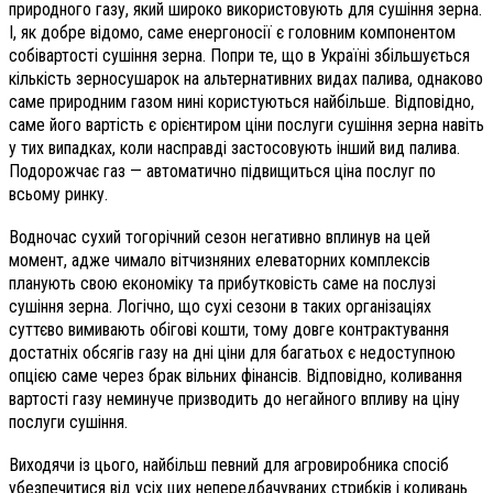
природного газу, який широко використовують для сушіння зерна.
І, як добре відомо, саме енергоносії є головним компонентом
собівартості сушіння зерна. Попри те, що в Україні збільшується
кількість зерносушарок на альтернативних видах палива, однаково
саме природним газом нині користуються найбільше. Відповідно,
саме його вартість є орієнтиром ціни послуги сушіння зерна навіть
у тих випадках, коли насправді застосовують інший вид палива.
Подорожчає газ — автоматично підвищиться ціна послуг по
всьому ринку.
Водночас сухий тогорічний сезон негативно вплинув на цей
момент, адже чимало вітчизняних елеваторних комплексів
планують свою економіку та прибутковість саме на послузі
сушіння зерна. Логічно, що сухі сезони в таких організаціях
суттєво вимивають обігові кошти, тому довге контрактування
достатніх обсягів газу на дні ціни для багатьох є недоступною
опцією саме через брак вільних фінансів. Відповідно, коливання
вартості газу неминуче призводить до негайного впливу на ціну
послуги сушіння.
Виходячи із цього, найбільш певний для агровиробника спосіб
убезпечитися від усіх цих непередбачуваних стрибків і коливань