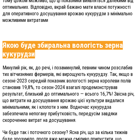
тому цілком можливо, що ці показники виявляться далекими від
оптимальних. Відповідно, вкрай бажано мати власні потужності
для оперативного досушування врожаю кукурудзи з мінімально
можливими витратами
Якою буде збиральна вологість зерна
кукурудзи
Минулий рік, як, до речі, і позаминулий, певним чином розслабив
тих вітчизняних фермерів, які вирощують кукурудзу. Так, якщо в
сезоні-2023 середній показник вологості зерна королеви полів
становив 19,8%, то сезон-2024 взагалі продемонстрував
результат, близький до оптимального — всього 16,7%! Звісна річ,
що витрати на досушування врожаю цієї культури видалися
мінімальними, як і клопоти з ним. Водночас кукурудза
забезпечила непогану прибутковість, передусім завдяки
скороченню витрат на досушування.
Чи буде так і поточного сезону? Ясна річ, що за кілька тижнів
буде зрозуміло, проте вже можна сміливо припустити, що