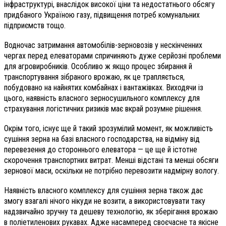
інфраструктурі, внаслідок високої ціни та недостатнього обсягу
придбаного Україною газу, підвищення потреб комунальних
підприємств тощо.
Водночас затримання автомобілів-зерновозів у нескінченних
чергах перед елеваторами спричиняють дуже серйозні проблеми
для агровиробників. Особливо ж якщо процес збирання й
транспортування зібраного врожаю, як це трапляється,
побудовано на найнятих комбайнах і вантажівках. Виходячи із
цього, наявність власного зерносушильного комплексу для
страхування логістичних ризиків має вкрай розумне рішення.
Окрім того, існує ще й такий зрозумілий момент, як можливість
сушіння зерна на базі власного господарства, на відміну від
перевезення до стороннього елеватора — це ще й істотне
скорочення транспортних витрат. Менші відстані та менші обсяги
зернової маси, оскільки не потрібно перевозити надмірну вологу.
Наявність власного комплексу для сушіння зерна також дає
змогу взагалі нічого нікуди не возити, а використовувати таку
надзвичайно зручну та дешеву технологію, як зберігання врожаю
в поліетиленових рукавах. Адже насамперед своєчасне та якісне