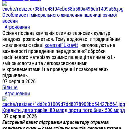
Особливості мінерального живлення пшениці озимої
восени
Агроновини
Осіння посівна кампанія озимих зернових культур
невдовзі розпочнеться. Тому водночас із традиційним
живленням фахівці
компанії Ukravit
наголошують на
важливості проведення передпосівної обробки
насіннєвого матеріалу озимих пшениці та ячменю L-
амінокислотами та легкозасвоюваними
мікроелементами і на проведенні позакореневих
підживлень.
07 серпня 2026
Більше
Агроновини
Кредити для аграріїв: 80 млрд проти потрібних 500 млрд
07 серпня 2026
Екстрений пакет підтримки агросектору отримав
конкретну суму — саме стільки коштів держава готова