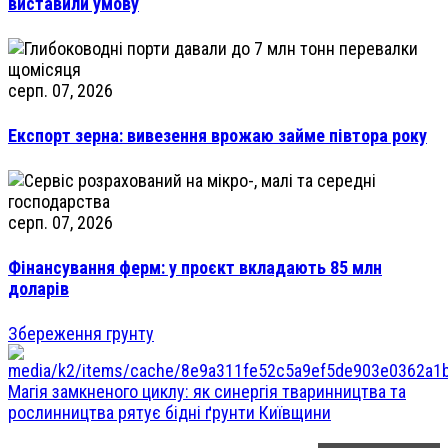
виставили умову
серп. 07, 2026
Експорт зерна: вивезення врожаю займе півтора року
серп. 07, 2026
Фінансування ферм: у проєкт вкладають 85 млн
доларів
Збереження грунту
Магія замкненого циклу: як синергія тваринництва та
рослинництва рятує бідні ґрунти Київщини