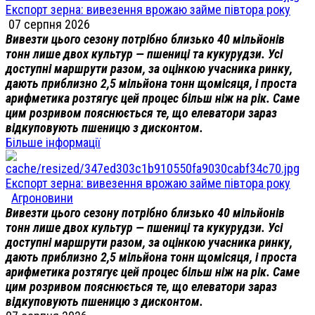
Експорт зерна: вивезення врожаю займе півтора року
07 серпня 2026
Вивезти цього сезону потрібно близько 40 мільйонів
тонн лише двох культур — пшениці та кукурудзи. Усі
доступні маршрути разом, за оцінкою учасника ринку,
дають приблизно 2,5 мільйона тонн щомісяця, і проста
арифметика розтягує цей процес більш ніж на рік. Саме
цим розривом пояснюється те, що елеватори зараз
відкуповують пшеницю з дисконтом.
Більше інформації
Експорт зерна: вивезення врожаю займе півтора року
Агроновини
Вивезти цього сезону потрібно близько 40 мільйонів
тонн лише двох культур — пшениці та кукурудзи. Усі
доступні маршрути разом, за оцінкою учасника ринку,
дають приблизно 2,5 мільйона тонн щомісяця, і проста
арифметика розтягує цей процес більш ніж на рік. Саме
цим розривом пояснюється те, що елеватори зараз
відкуповують пшеницю з дисконтом.