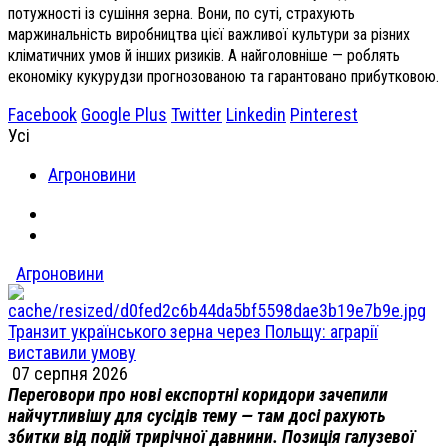
потужності із сушіння зерна. Вони, по суті, страхують
маржинальність виробництва цієї важливої культури за різних
кліматичних умов й інших ризиків. А найголовніше — роблять
економіку кукурудзи прогнозованою та гарантовано прибутковою.
Facebook
Google Plus
Twitter
Linkedin
Pinterest
Усі
Агроновини
Агроновини
Транзит українського зерна через Польщу: аграрії
виставили умову
07 серпня 2026
Переговори про нові експортні коридори зачепили
найчутливішу для сусідів тему — там досі рахують
збитки від подій трирічної давнини. Позиція галузевої