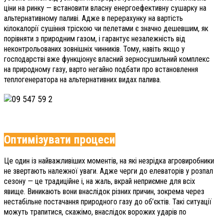
ціни на ринку — встановити власну енергоефективну сушарку на
альтернативному паливі. Адже в перерахунку на вартість
кілокалорії сушіння тріскою чи пелетами є значно дешевшим, як
порівняти з природним газом, і гарантує незалежність від
неконтрольованих зовнішніх чинників. Тому, навіть якщо у
господарстві вже функціонує власний зерносушильний комплекс
на природному газу, варто негайно подбати про встановлення
теплогенератора на альтернативних видах палива.
Оптимізувати процеси
Це один із найважливіших моментів, на які незрідка агровиробники
не звертають належної уваги. Адже черги до елеваторів у розпал
сезону — це традиційне і, на жаль, вкрай неприємне для всіх
явище. Виникають вони внаслідок різних причин, зокрема через
нестабільне постачання природного газу до об’єктів. Такі ситуації
можуть трапитися, скажімо, внаслідок ворожих ударів по