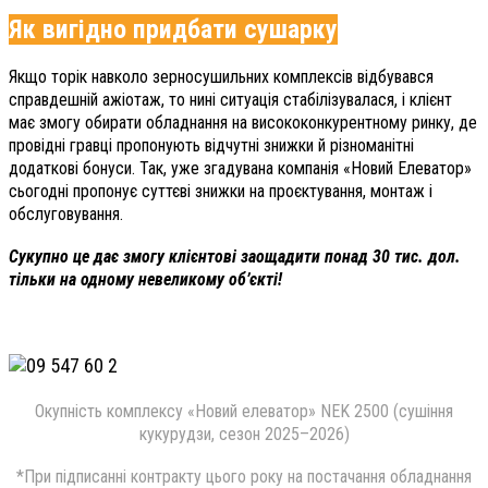
Як вигідно придбати сушарку
Якщо торік навколо зерносушильних комплексів відбувався
справдешній ажіотаж, то нині ситуація стабілізувалася, і клієнт
має змогу обирати обладнання на висококонкурентному ринку, де
провідні гравці пропонують відчутні знижки й різноманітні
додаткові бонуси. Так, уже згадувана компанія «Новий Елеватор»
сьогодні пропонує суттєві знижки на проєктування, монтаж і
обслуговування.
Сукупно це дає змогу клієнтові заощадити понад 30 тис. дол.
тільки на одному невеликому об’єкті!
Окупність комплексу «Новий елеватор» NEK 2500 (сушіння
кукурудзи, сезон 2025–2026)
*При підписанні контракту цього року на постачання обладнання