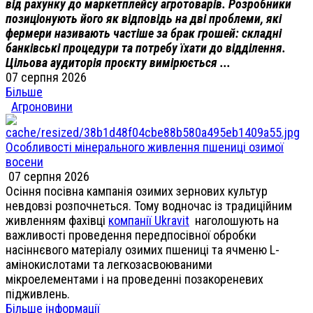
від рахунку до маркетплейсу агротоварів. Розробники
позиціонують його як відповідь на дві проблеми, які
фермери називають частіше за брак грошей: складні
банківські процедури та потребу їхати до відділення.
Цільова аудиторія проєкту вимірюється ...
07 серпня 2026
Більше
Агроновини
Особливості мінерального живлення пшениці озимої
восени
07 серпня 2026
Осіння посівна кампанія озимих зернових культур
невдовзі розпочнеться. Тому водночас із традиційним
живленням фахівці
компанії Ukravit
наголошують на
важливості проведення передпосівної обробки
насіннєвого матеріалу озимих пшениці та ячменю L-
амінокислотами та легкозасвоюваними
мікроелементами і на проведенні позакореневих
підживлень.
Більше інформації