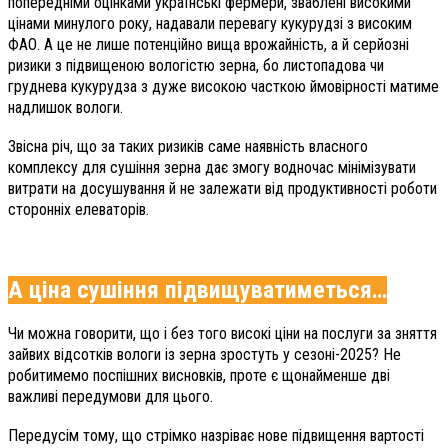
попередніми оцінками українські фермери, зваблені високими
цінами минулого року, надавали перевагу кукурудзі з високим
ФАО. А це не лише потенційно вища врожайність, а й серйозні
ризики з підвищеною вологістю зерна, бо листопадова чи
груднева кукурудза з дуже високою часткою ймовірності матиме
надлишок вологи.
Звісна річ, що за таких ризиків саме наявність власного
комплексу для сушіння зерна дає змогу водночас мінімізувати
витрати на досушування й не залежати від продуктивності роботи
сторонніх елеваторів.
А ціна сушіння підвищуватиметься…
Чи можна говорити, що і без того високі ціни на послуги за зняття
зайвих відсотків вологи із зерна зростуть у сезоні-2025? Не
робитимемо поспішних висновків, проте є щонайменше дві
важливі передумови для цього.
Передусім тому, що стрімко назріває нове підвищення вартості