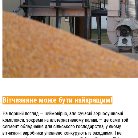
Вітчизняне може бути найкращим!
На перший погляд — неймовірно, але сучасні зерносушильні
комплекси, зокрема на альтернативному паливі, — це саме той
сегмент обладнання для сільського господарства, у якому
вітчизняні виробники упевнено конкурують із західними. І не