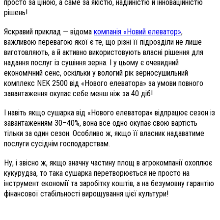
просто за ціною, а саме за якістю, надійністю й інноваційністю
рішень!
Яскравий приклад — відома
компанія «Новий елеватор»
,
важливою перевагою якої є те, що різні її підрозділи не лише
виготовляють, а й активно використовують власні рішення для
надання послуг із сушіння зерна. І у цьому є очевидний
економічний сенс, оскільки у вологий рік зерносушильний
комплекс NEK 2500 від «Нового елеватора» за умови повного
завантаження окупає себе менш ніж за 40 діб!
І навіть якщо сушарка від «Нового елеватора» відпрацює сезон із
завантаженням 30–40%, вона все одно окупає свою вартість
тільки за один сезон. Особливо ж, якщо її власник надаватиме
послуги сусіднім господарствам.
Ну, і звісно ж, якщо значну частину площ в агрокомпанії охоплює
кукурудза, то така сушарка перетворюється не просто на
інструмент економії та заробітку коштів, а на безумовну гарантію
фінансової стабільності вирощування цієї культури!