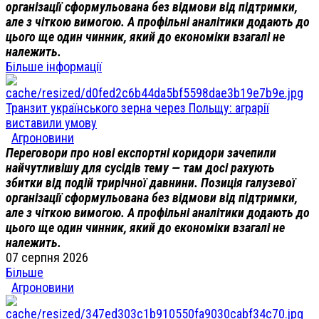
організації сформульована без відмови від підтримки,
але з чіткою вимогою. А профільні аналітики додають до
цього ще один чинник, який до економіки взагалі не
належить.
Більше інформації
Транзит українського зерна через Польщу: аграрії
виставили умову
Агроновини
Переговори про нові експортні коридори зачепили
найчутливішу для сусідів тему — там досі рахують
збитки від подій трирічної давнини. Позиція галузевої
організації сформульована без відмови від підтримки,
але з чіткою вимогою. А профільні аналітики додають до
цього ще один чинник, який до економіки взагалі не
належить.
07 серпня 2026
Більше
Агроновини