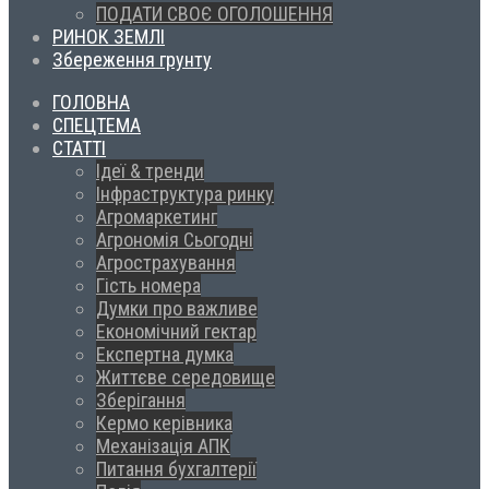
ПОДАТИ СВОЄ ОГОЛОШЕННЯ
РИНОК ЗЕМЛІ
Збереження грунту
ГОЛОВНА
СПЕЦТЕМА
СТАТТІ
Ідеї & тренди
Інфраструктура ринку
Агромаркетинг
Агрономія Сьогодні
Агрострахування
Гість номера
Думки про важливе
Економічний гектар
Експертна думка
Життєве середовище
Зберігання
Кермо керівника
Механізація АПК
Питання бухгалтерії