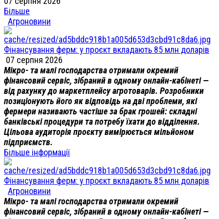
07 серпня 2026
Більше
Агроновини
Фінансування ферм: у проєкт вкладають 85 млн доларів
07 серпня 2026
Мікро- та малі господарства отримали окремий
фінансовий сервіс, зібраний в одному онлайн-кабінеті —
від рахунку до маркетплейсу агротоварів. Розробники
позиціонують його як відповідь на дві проблеми, які
фермери називають частіше за брак грошей: складні
банківські процедури та потребу їхати до відділення.
Цільова аудиторія проєкту вимірюється мільйоном
підприємств.
Більше інформації
Фінансування ферм: у проєкт вкладають 85 млн доларів
Агроновини
Мікро- та малі господарства отримали окремий
фінансовий сервіс, зібраний в одному онлайн-кабінеті —