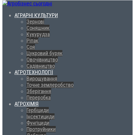
АГРАРНІ КУЛЬТУРИ
Зернові
Соняшник
Кукурудза
Ріпак
Соя
Цукровий буряк
Овочівництво
Садівництво
АГРОТЕХНОЛОГІЇ
Вирощування
Точне землеробство
Зберігання
Переробка
АГРОХІМІЯ
Гербіциди
Інсектициди
Фунгіциди
Протруйники