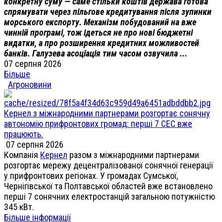
конкретну суму — саме стільки коштів держава готова
спрямувати через пільгове кредитування після зупинки
морського експорту. Механізм побудований на вже
чинній програмі, тож ідеться не про нові бюджетні
видатки, а про розширення кредитних можливостей
банків. Галузева асоціація тим часом озвучила ...
07 серпня 2026
Більше
Агроновини
Кернел з міжнародними партнерами розгортає сонячну
автономію прифронтових громад: перші 7 СЕС вже
працюють.
07 серпня 2026
Компанія
Кернел
разом з міжнародними партнерами
розгортає мережу децентралізованої сонячної генерації
у прифронтових регіонах. У громадах Сумської,
Чернігівської та Полтавської областей вже встановлено
перші 7 сонячних електростанцій загальною потужністю
345 кВт.
Більше інформації