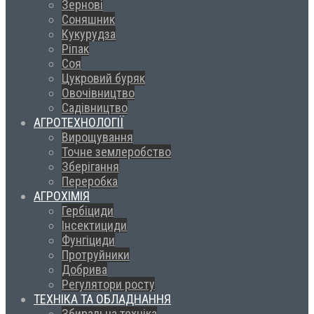
Зернові
Соняшник
Кукурудза
Ріпак
Соя
Цукровий буряк
Овочівництво
Садівництво
АГРОТЕХНОЛОГІЇ
Вирощування
Точне землеробство
Зберігання
Переробка
АГРОХІМІЯ
Гербіциди
Інсектициди
Фунгіциди
Протруйники
Добрива
Регулятори росту
ТЕХНІКА ТА ОБЛАДНАННЯ
Збиральна техніка