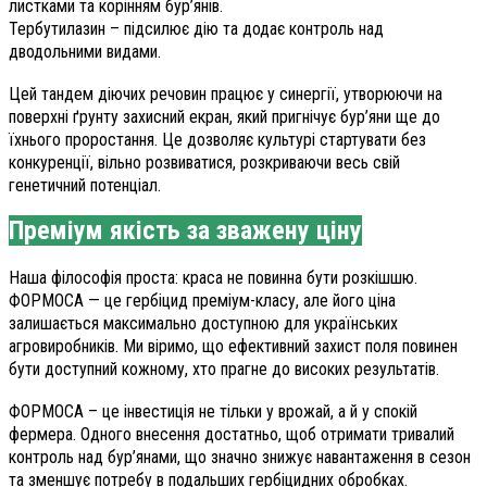
листками та корінням бур’янів.
Тербутилазин – підсилює дію та додає контроль над
дводольними видами.
Цей тандем діючих речовин працює у синергії, утворюючи на
поверхні ґрунту захисний екран, який пригнічує бур’яни ще до
їхнього проростання. Це дозволяє культурі стартувати без
конкуренції, вільно розвиватися, розкриваючи весь свій
генетичний потенціал.
Преміум якість за зважену ціну
Наша філософія проста: краса не повинна бути розкішшю.
ФОРМОСА — це гербіцид преміум-класу, але його ціна
залишається максимально доступною для українських
агровиробників. Ми віримо, що ефективний захист поля повинен
бути доступний кожному, хто прагне до високих результатів.
ФОРМОСА – це інвестиція не тільки у врожай, а й у спокій
фермера. Одного внесення достатньо, щоб отримати тривалий
контроль над бур’янами, що значно знижує навантаження в сезон
та зменшує потребу в подальших гербіцидних обробках.