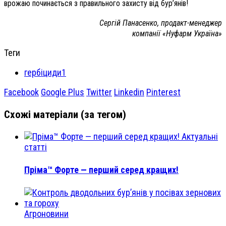
врожаю починається з правильного захисту від бур’янів!
Сергій Панасенко, продакт-менеджер
компанії «Нуфарм Україна»
Теги
гербіциди1
Facebook
Google Plus
Twitter
Linkedin
Pinterest
Схожі матеріали (за тегом)
Актуальні
статті
Пріма™ Форте — перший серед кращих!
Агроновини