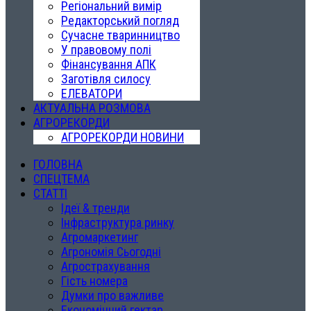
Регіональний вимір
Редакторський погляд
Сучасне тваринництво
У правовому полі
Фінансування АПК
Заготівля силосу
ЕЛЕВАТОРИ
АКТУАЛЬНА РОЗМОВА
АГРОРЕКОРДИ
АГРОРЕКОРДИ НОВИНИ
ГОЛОВНА
СПЕЦТЕМА
СТАТТІ
Ідеї & тренди
Інфраструктура ринку
Агромаркетинг
Агрономія Сьогодні
Агрострахування
Гість номера
Думки про важливе
Економічний гектар