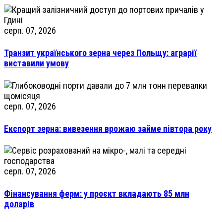
серп. 07, 2026
Транзит українського зерна через Польщу: аграрії
виставили умову
серп. 07, 2026
Експорт зерна: вивезення врожаю займе півтора року
серп. 07, 2026
Фінансування ферм: у проєкт вкладають 85 млн
доларів