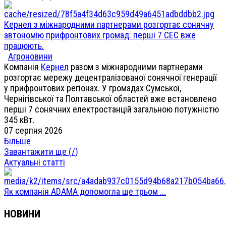
Кернел з міжнародними партнерами розгортає сонячну
автономію прифронтових громад: перші 7 СЕС вже
працюють.
Агроновини
Компанія
Кернел
разом з міжнародними партнерами
розгортає мережу децентралізованої сонячної генерації
у прифронтових регіонах. У громадах Сумської,
Чернігівської та Полтавської областей вже встановлено
перші 7 сонячних електростанцій загальною потужністю
345 кВт.
07 серпня 2026
Більше
Завантажити ще (
/
)
Актуальні статті
Як компанія ADAMA допомогла ще трьом ...
НОВИНИ