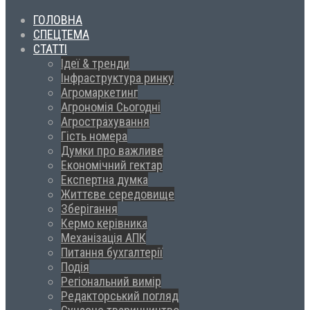
ГОЛОВНА
СПЕЦТЕМА
СТАТТІ
Ідеї & тренди
Інфраструктура ринку
Агромаркетинг
Агрономія Сьогодні
Агрострахування
Гість номера
Думки про важливе
Економічний гектар
Експертна думка
Життєве середовище
Зберігання
Кермо керівника
Механізація АПК
Питання бухгалтерії
Подія
Регіональний вимір
Редакторський погляд