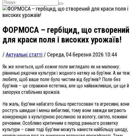
ФОРМОСА – гербіцид, що створений
для краси поля і високих урожаїв!
/
Актуальні статті
/
Середа, 04 березня 2026 10:44
Як же хочеться, щоб кожне поле виглядало як на малюнку:
рівненькі рядочки культури і жодного натяку на бур’яни. А ви теж
любите, щоб ваше поле було чистим від бур’янів? Поле без
бур’янів – це справжня естетика, але що найважливіше, це ще й
запорука стабільних врожаїв.
На жаль, бур’яни набагато більш пристосовані та агресивні, вони
ростуть швидше і менш вибагливі, тому вони завжди виграють
конкуренцію з культурною рослиною за вологу, світло, поживні
речовини. Особливо критичним є період раннього розвитку
культури – саме тоді бур’яни можуть нанести найбільшу шкоду,
уповільнюючи ріст та знижуючи потенціал врожайності. Тому