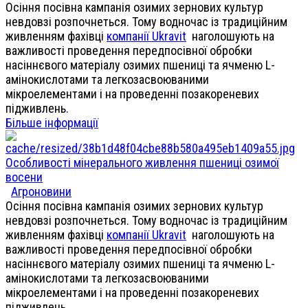
Осіння посівна кампанія озимих зернових культур
невдовзі розпочнеться. Тому водночас із традиційним
живленням фахівці
компанії Ukravit
наголошують на
важливості проведення передпосівної обробки
насіннєвого матеріалу озимих пшениці та ячменю L-
амінокислотами та легкозасвоюваними
мікроелементами і на проведенні позакореневих
підживлень.
Більше інформації
Особливості мінерального живлення пшениці озимої
восени
Агроновини
Осіння посівна кампанія озимих зернових культур
невдовзі розпочнеться. Тому водночас із традиційним
живленням фахівці
компанії Ukravit
наголошують на
важливості проведення передпосівної обробки
насіннєвого матеріалу озимих пшениці та ячменю L-
амінокислотами та легкозасвоюваними
мікроелементами і на проведенні позакореневих
підживлень.