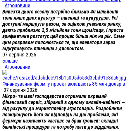
Агроновини
Вивезти цього сезону потрібно близько 40 мільйонів
тонн лише двох культур — пшениці та кукурудзи. Усі
доступні маршрути разом, за оцінкою учасника ринку,
дають приблизно 2,5 мільйона тонн щомісяця, і проста
арифметика розтягує цей процес більш ніж на рік. Саме
цим розривом пояснюється те, що елеватори зараз
відкуповують пшеницю з дисконтом.
07 серпня 2026
Більше
Агроновини
Фінансування ферм: у проєкт вкладають 85 млн доларів
07 серпня 2026
Мікро- та малі господарства отримали окремий
фінансовий сервіс, зібраний в одному онлайн-кабінеті —
від рахунку до маркетплейсу агротоварів. Розробники
позиціонують його як відповідь на дві проблеми, які
фермери називають частіше за брак грошей: складні
банківські процедури та потребу їхати до відділення.