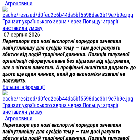
Агроновини
Транзит українського зерна через Польщу: аграрії
виставили умову
07 серпня 2026
Переговори про нові експортні коридори зачепили
найчутливішу для сусідів тему — там досі рахують
збитки від подій трирічної давнини. Позиція галузевої
організації сформульована без відмови від підтримки,
але з чіткою вимогою. А профільні аналітики додають до
цього ще один чинник, який до економіки взагалі не
належить.
Більше інформації
Транзит українського зерна через Польщу: аграрії
виставили умову
Агроновини
Переговори про нові експортні коридори зачепили
найчутливішу для сусідів тему — там досі рахують
збитки від подій трирічної давнини. Позиція галузевої