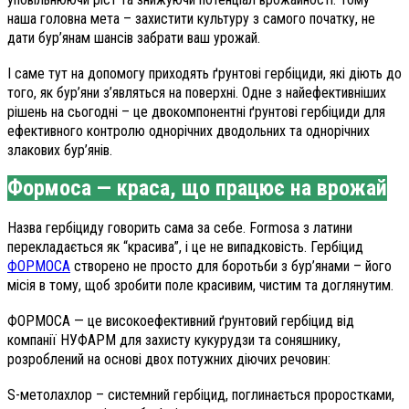
наша головна мета – захистити культуру з самого початку, не
дати бур’янам шансів забрати ваш урожай.
І саме тут на допомогу приходять ґрунтові гербіциди, які діють до
того, як бур’яни з’являться на поверхні. Одне з найефективніших
рішень на сьогодні – це двокомпонентні ґрунтові гербіциди для
ефективного контролю однорічних дводольних та однорічних
злакових бур’янів.
Формоса — краса, що працює на врожай
Назва гербіциду говорить сама за себе. Formosa з латини
перекладається як “красива”, і це не випадковість. Гербіцид
ФОРМОСА
створено не просто для боротьби з бур’янами – його
місія в тому, щоб зробити поле красивим, чистим та доглянутим.
ФОРМОСА — це високоефективний ґрунтовий гербіцид від
компанії НУФАРМ для захисту кукурудзи та соняшнику,
розроблений на основі двох потужних діючих речовин:
S-метолахлор – системний гербіцид, поглинається проростками,