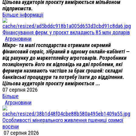
Цільова аудиторія проєкту вимірюється мільйоном
підприємств.
Більше інформації
Фінансування ферм: у проєкт вкладають 85 млн доларів
Агроновини
Мікро- та малі господарства отримали окремий
фінансовий сервіс, зібраний в одному онлайн-кабінеті —
від рахунку до маркетплейсу агротоварів. Розробники
позиціонують його як відповідь на дві проблеми, які
фермери називають частіше за брак грошей: складні
банківські процедури та потребу їхати до відділення.
Цільова аудиторія проєкту вимірюється ...
07 серпня 2026
Більше
Агроновини
Особливості мінерального живлення пшениці озимої
восени
07 серпня 2026