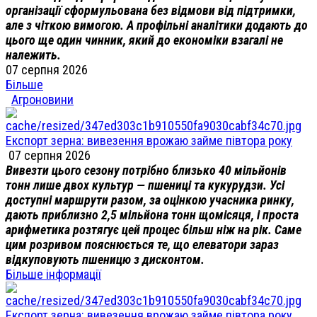
організації сформульована без відмови від підтримки,
але з чіткою вимогою. А профільні аналітики додають до
цього ще один чинник, який до економіки взагалі не
належить.
07 серпня 2026
Більше
Агроновини
Експорт зерна: вивезення врожаю займе півтора року
07 серпня 2026
Вивезти цього сезону потрібно близько 40 мільйонів
тонн лише двох культур — пшениці та кукурудзи. Усі
доступні маршрути разом, за оцінкою учасника ринку,
дають приблизно 2,5 мільйона тонн щомісяця, і проста
арифметика розтягує цей процес більш ніж на рік. Саме
цим розривом пояснюється те, що елеватори зараз
відкуповують пшеницю з дисконтом.
Більше інформації
Експорт зерна: вивезення врожаю займе півтора року