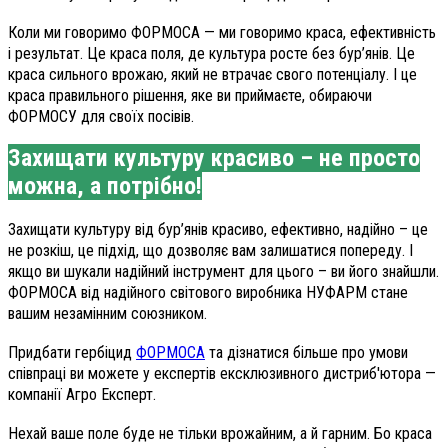
Коли ми говоримо ФОРМОСА — ми говоримо краса, ефективність
і результат. Це краса поля, де культура росте без бур’янів. Це
краса сильного врожаю, який не втрачає свого потенціалу. І це
краса правильного рішення, яке ви приймаєте, обираючи
ФОРМОСУ для своїх посівів.
Захищати культуру красиво – не просто
можна, а потрібно!
Захищати культуру від бур’янів красиво, ефективно, надійно – це
не розкіш, це підхід, що дозволяє вам залишатися попереду. І
якщо ви шукали надійний інструмент для цього – ви його знайшли.
ФОРМОСА від надійного світового виробника НУФАРМ стане
вашим незамінним союзником.
Придбати гербіцид
ФОРМОСА
та дізнатися більше про умови
співпраці ви можете у експертів ексклюзивного дистриб'ютора —
компанії Агро Експерт.
Нехай ваше поле буде не тільки врожайним, а й гарним. Бо краса