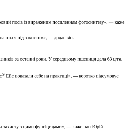
оровий посів із вираженим посиленням фотосинтезу», — каже
аються під захистом», — додає він.
зників за останні роки. У середньому пшениця дала 63 ц/га,
®
с
Ейс показали себе на практиці», — коротко підсумовує
и захисту з цими фунгіцидами», — каже пан Юрій.