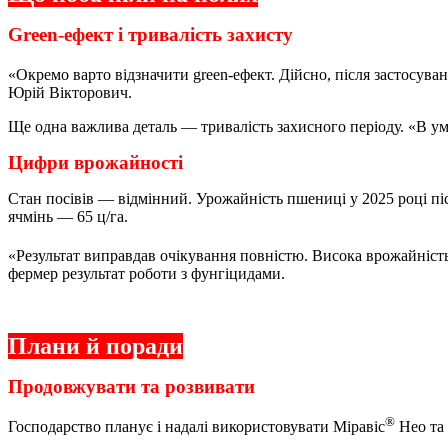
Green-ефект і тривалість захисту
«Окремо варто відзначити green-ефект. Дійсно, після застосува
Юрій Вікторович.
Ще одна важлива деталь — тривалість захисного періоду. «В у
Цифри врожайності
Стан посівів — відмінний. Урожайність пшениці у 2025 році пі
ячмінь — 65 ц/га.
«Результат виправдав очікування повністю. Висока врожайність
фермер результат роботи з фунгіцидами.
Плани й поради
Продовжувати та розвивати
®
Господарство планує і надалі використовувати Міравіс
Нео та 