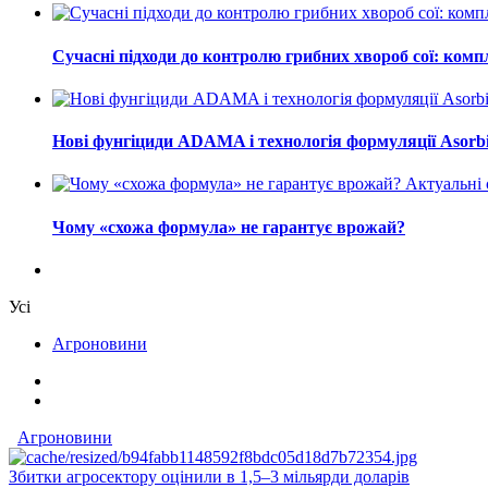
Сучасні підходи до контролю грибних хвороб сої: ком
Нові фунгіциди ADAMA і технологія формуляції Asorb
Актуальні 
Чому «схожа формула» не гарантує врожай?
Усі
Агроновини
Агроновини
Збитки агросектору оцінили в 1,5–3 мільярди доларів