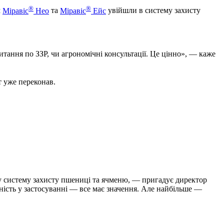
®
®
м
Міравіс
Нео
та
Міравіс
Ейс
увійшли в систему захисту
тання по ЗЗР, чи агрономічні консультації. Це цінно», — каже
т уже переконав.
у систему захисту пшениці та ячменю, — пригадує директор
чність у застосуванні — все має значення. Але найбільше —