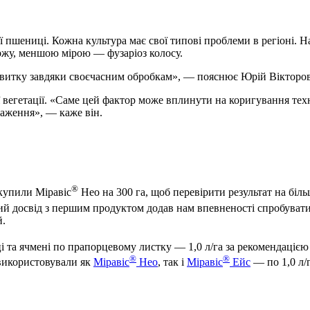
ї пшениці. Кожна культура має свої типові проблеми в регіоні. 
ржу, меншою мірою — фузаріоз колосу.
озвитку завдяки своєчасним обробкам», — пояснює Юрій Вікторо
 вегетації. «Саме цей фактор може вплинути на коригування техн
аження», — каже він.
®
 купили Міравіс
Нео на 300 га, щоб перевірити результат на біль
й досвід з першим продуктом додав нам впевненості спробувати 
й.
 та ячмені по прапорцевому листку — 1,0 л/га за рекомендацією
®
®
 використовували як
Міравіс
Нео
, так і
Міравіс
Ейс
— по 1,0 л/