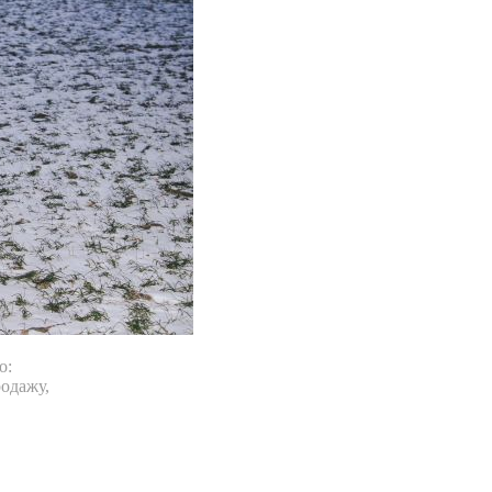
о:
одажу,