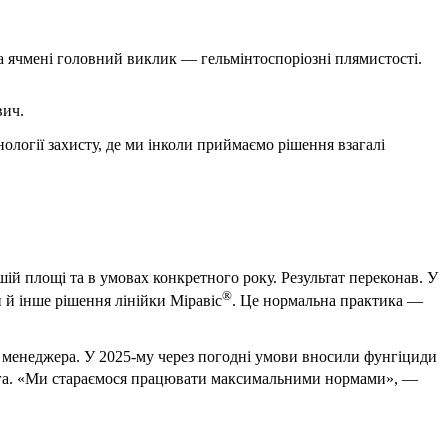
На ячмені головний виклик — гельмінтоспоріозні плямистості.
вич.
ології захисту, де ми інколи приймаємо рішення взагалі
шій площі та в умовах конкретного року. Результат переконав. У
®
й інше рішення лінійки Міравіс
. Це нормальна практика —
 менеджера. У 2025-му через погодні умови вносили фунгіциди
га. «Ми стараємося працювати максимальними нормами», —