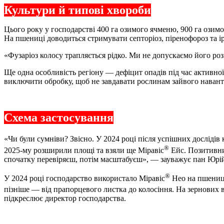
Культури й типові хвороби
Цього року у господарстві 400 га озимого ячменю, 900 га озимо
На пшениці доводиться стримувати септоріоз, піренофороз та і
«Фузаріоз колосу трапляється рідко. Ми не допускаємо його р
Ще одна особливість регіону — дефіцит опадів під час активної
виключити обробку, щоб не завдавати рослинам зайвого навант
Схема застосування
«Чи були сумніви? Звісно. У 2024 році після успішних дослідів
®
2025-му розширили площі та взяли ще Міравіс
Ейс. Позитивни
спочатку перевіряєш, потім масштабуєш», — зауважує пан Юрі
®
У 2024 році господарство використало Міравіс
Нео на пшениці
пізніше — від прапорцевого листка до колосіння. На зернових
підкреслює директор господарства.