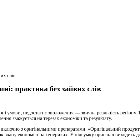
ні: практика без зайвих слів
ні умови, недостатнє зволоження — звична реальність регіону. Те
ення зважується на терезах економіки та результату.
виключно з оригінальними препаратами. «Оригінальний продукт к
 звану економію на генериках. У підсумку оригінал виходить д