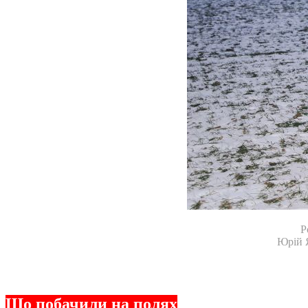
Р
Юрій 
Що побачили на полях