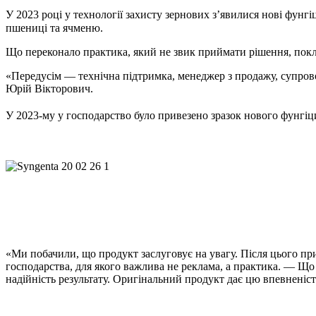
У 2023 році у технології захисту зернових з’явилися нові фунг
пшениці та ячменю.
Що переконало практика, який не звик приймати рішення, пок
«Передусім — технічна підтримка, менеджер з продажу, супровод
Юрій Вікторович.
У 2023-му у господарство було привезено зразок нового фунгіц
«Ми побачили, що продукт заслуговує на увагу. Після цього п
господарства, для якого важлива не реклама, а практика. — Що 
надійність результату. Оригінальний продукт дає цю впевненіст