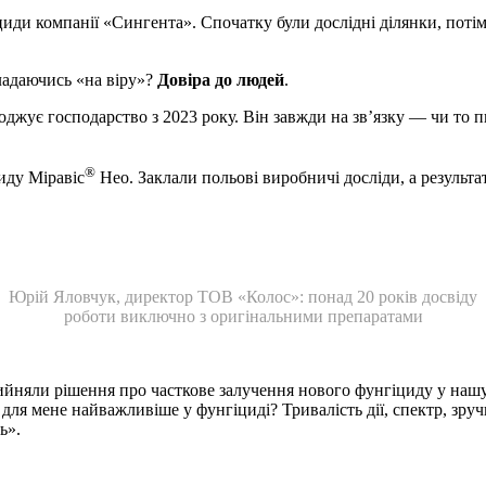
іциди компанії «Сингента». Спочатку були дослідні ділянки, поті
ладаючись «на віру»?
Довіра до людей
.
жує господарство з 2023 року. Він завжди на зв’язку — чи то пи
®
иду Міравіс
Нео. Заклали польові виробничі досліди, а результа
Юрій Яловчук, директор ТОВ «Колос»: понад 20 років досвіду
роботи виключно з оригінальними препаратами
рийняли рішення про часткове залучення нового фунгіциду у наш
для мене найважливіше у фунгіциді? Тривалість дії, спектр, зру
ь».