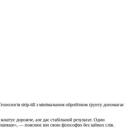
хнологія strip-till з мінімальним обробітком ґрунту допомагає
оштує дорожче, але дає стабільний результат. Один
ешевше», — пояснює він свою філософію без зайвих слів.