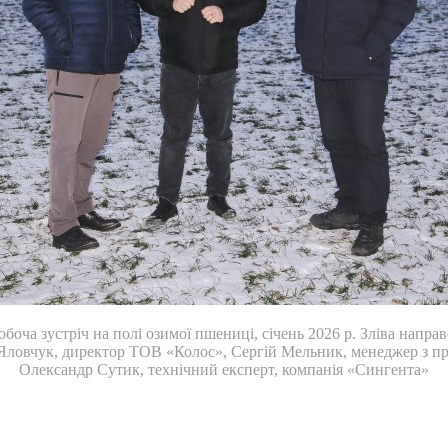
обоча зустріч на полі озимої пшениці, січень 2026 р. Зліва направ
Яловчук, директор ТОВ «Колос», Сергій Мельник, менеджер з пр
Олександр Сутик, технічний експерт, компанія «Сингента»