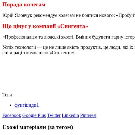
Порада колегам
Юрій Яловчук рекомендує колегам не боятися нового: «Пробуйте
Що цінує у компанії «Сингента»
«Професіоналізм та людські якості. Вміння будувати гарну істо
Успіх технології — це не лише якість продуктів, це люди, які 
співпраці з компанією «Сингента».
Теги
фунгіциди1
Facebook
Google Plus
Twitter
Linkedin
Pinterest
Схожі матеріали (за тегом)