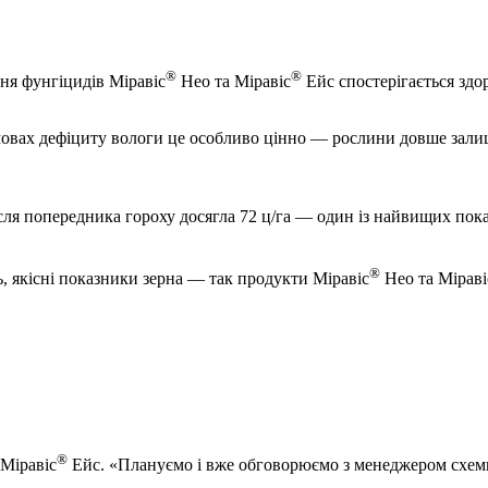
®
®
ння фунгіцидів Міравіс
Нео та Міравіс
Ейс спостерігається зд
мовах дефіциту вологи це особливо цінно — рослини довше залиш
сля попередника гороху досягла 72 ц/га — один із найвищих пока
®
, якісні показники зерна — так продукти Міравіс
Нео та Міраві
®
Міравіс
Ейс. «Плануємо і вже обговорюємо з менеджером схем