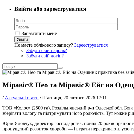
Ввійти або зареєструватися
Запам'ятати мене
Увійти
Не маєте облікового запису?
Зареєструватися
Забули свій пароль?
Забули свій логін?
Міравіс® Нео та Міравіс® Ейс на Одещи
/
Актуальні статті
/
П'ятниця, 20 лютого 2026 17:11
ТОВ «Колос» (2500 га), Роздільнянський р-н Одеської обл. Богар
зберігати вологу та підтримувати його родючість. Тут кожне ріш
Юрій Яловчук, директор господарства, понад 20 років працює 
пропущений розвиток хвороби — і втрати перекривають усю так