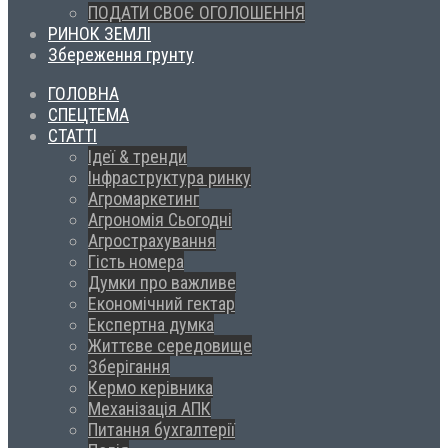
ПОДАТИ СВОЄ ОГОЛОШЕННЯ
РИНОК ЗЕМЛІ
Збереження грунту
ГОЛОВНА
СПЕЦТЕМА
СТАТТІ
Ідеї & тренди
Інфраструктура ринку
Агромаркетинг
Агрономія Сьогодні
Агрострахування
Гість номера
Думки про важливе
Економічний гектар
Експертна думка
Життєве середовище
Зберігання
Кермо керівника
Механізація АПК
Питання бухгалтерії