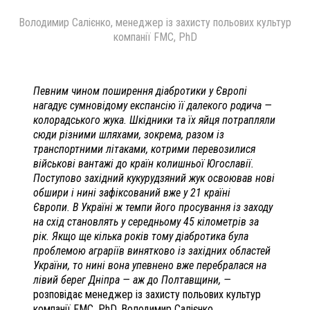
Володимир Салієнко, менеджер із захисту польових культур
компанії FMC, PhD
Певним чином поширення діабротики у Європі
нагадує сумновідому експансію її далекого родича —
колорадського жука. Шкідники та їх яйця потрапляли
сюди різними шляхами, зокрема, разом із
транспортними літаками, котрими перевозилися
військові вантажі до країн колишньої Югославії.
Поступово західний кукурудзяний жук освоював нові
обшири і нині зафіксований вже у 21 країні
Європи.
В Україні ж темпи його просування із заходу
на схід становлять у середньому 45 кілометрів за
рік. Якщо ще кілька років тому діабротика була
проблемою аграріїв винятково із західних областей
України, то нині вона упевнено вже перебралася на
лівий берег Дніпра — аж до Полтавщини, —
розповідає менеджер із захисту польових культур
компанії FMC, PhD, Володимир Салієнко.