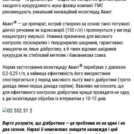
західного кукурудзяного жука фахівці компанії FMC
рекомендують унікальний інноваційний інсектицид Авант.
®
Авант
— це препарат, котрий створено на основі такої потужної
діючої речовини як індоксакарб (150 г/л) і пропонується у вигляді
концентрату емульсії. Новинка призначена для високого
контролю лускокрилих і твердокрилих шкідників, гарантовано
знищуючи не лише діабротику, а й таких відомих шкідників
кукурудзи як стебловий метелик і бавовникова совка.
®
Норма застосування інсектициду Авант
перебуває у діапазоні
0,2-0,25 г/л, а найвища ефективність його використання
спостерігається у період масового льоту імаго діабротики (третя
декада липня-перша декада серпня). Важливо наголосити, що
для ефективного контролю діабротики краще провадити не одну,
а дві інсектицидні обробки із інтервалом у 10-15 днів.
Варто розуміти, що діабротика — це проблема не на один і не
два сезони. Наразі її неможливо знищити назавжди і цей