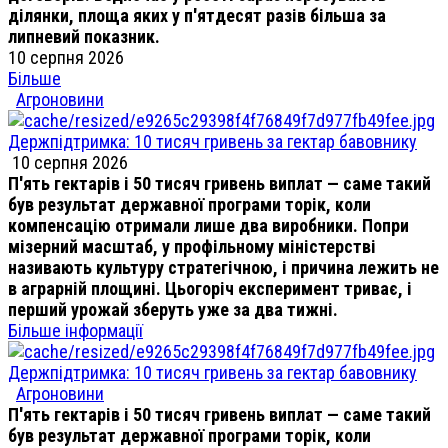
ділянки, площа яких у п'ятдесят разів більша за
липневий показник.
10 серпня 2026
Більше
Агроновини
Держпідтримка: 10 тисяч гривень за гектар бавовнику
10 серпня 2026
П'ять гектарів і 50 тисяч гривень виплат — саме такий
був результат державної програми торік, коли
компенсацію отримали лише два виробники. Попри
мізерний масштаб, у профільному міністерстві
називають культуру стратегічною, і причина лежить не
в аграрній площині. Цьогоріч експеримент триває, і
перший урожай зберуть уже за два тижні.
Більше інформації
Держпідтримка: 10 тисяч гривень за гектар бавовнику
Агроновини
П'ять гектарів і 50 тисяч гривень виплат — саме такий
був результат державної програми торік, коли