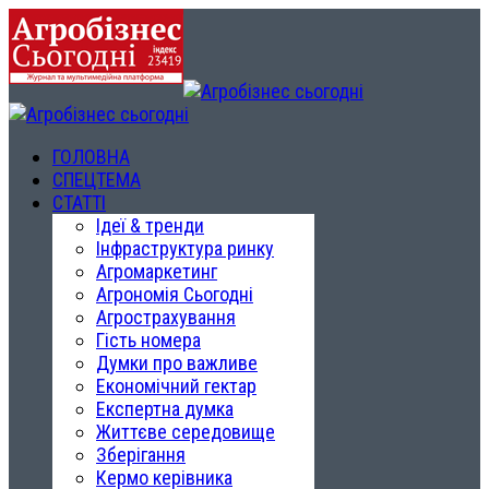
ГОЛОВНА
СПЕЦТЕМА
СТАТТІ
Ідеї & тренди
Інфраструктура ринку
Агромаркетинг
Агрономія Сьогодні
Агрострахування
Гість номера
Думки про важливе
Економічний гектар
Експертна думка
Життєве середовище
Зберігання
Кермо керівника