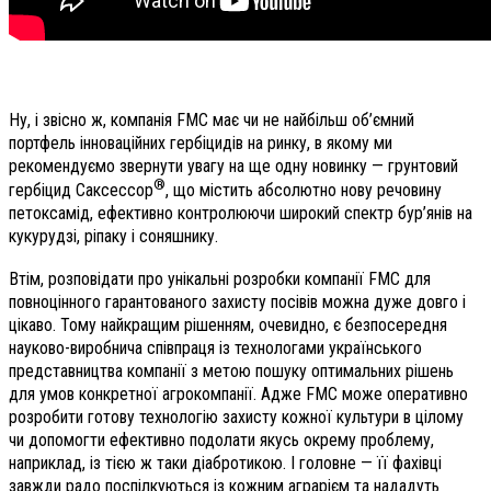
Ну, і звісно ж, компанія FMC має чи не найбільш об’ємний
портфель інноваційних гербіцидів на ринку, в якому ми
рекомендуємо звернути увагу на ще одну новинку — грунтовий
®
гербіцид Саксессор
, що містить абсолютно нову речовину
петоксамід, ефективно контролюючи широкий спектр бур’янів на
кукурудзі, ріпаку і соняш­нику.
Втім, розповідати про унікальні розробки компанії FMC для
повноцінного гарантованого захисту посівів можна дуже довго і
цікаво. Тому найкращим рішенням, очевидно, є безпосередня
науково-виробнича співпраця із технологами українського
представництва компанії з метою пошуку оптимальних рішень
для умов конкретної агрокомпанії. Адже FMC може оперативно
розробити готову технологію захисту кожної культури в цілому
чи допомогти ефективно подолати якусь окрему проблему,
наприклад, із тією ж таки діабротикою. І головне — її фахівці
завжди радо поспілкуються із кожним аграрієм та нададуть