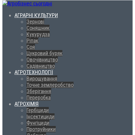
АГРАРНІ КУЛЬТУРИ
Зернові
Соняшник
Кукурудза
Ріпак
Соя
Цукровий буряк
Овочівництво
Садівництво
АГРОТЕХНОЛОГІЇ
Вирощування
Точне землеробство
Зберігання
Переробка
АГРОХІМІЯ
Гербіциди
Інсектициди
Фунгіциди
Протруйники