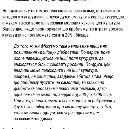
Не вдаючись у ентомологічні нюанси, завважимо, що личинкам
західного кукурудзяного жука дуже смакують корінці кукурудзи,
а жукам також волоть і верхівки молодих качанів цієї культури.
Відповідно, якщо проігнорувати цю проблему, то втрати врожаю
кукурудзи на полі можуть сягати 20% і більше.
До того ж, ми фіксуємо таке неприємне явище як
розширення «раціону» діабротики. По-перше, вона
охоче переміщується на інші поля кукурудзи, де
знаходяться більш соковиті рослини. По-друге, цей
шкідник може переходити і на інші культури,
зокрема, на соняшник, завдаючи збитків і там. Якщо
цю проблему пустити на самоплив, то кількісно
діабротика зростатиме шаленими темпами, адже
одна самка за сезон відкладає від 500 до 1200 яєць.
Причому, певна кількість яєць морози, перебуваючи у
ґрунті та є інформація про можливу діапаузу, тобто,
коли личинка відродиться через одну зиму, —
зазначає Володимир.