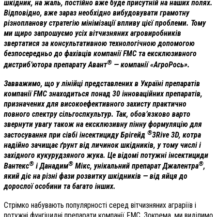
шкідник, на жаль, постійно вже буде присутній на наших полях.
Відповідно, вже зараз необхідно вибудовувати грамотну
різнопланову стратегію мінімізації впливу цієї проблеми. Тому
ми щиро запрошуємо усіх вітчизняних агровиробників
звертатися за консультативною технологічною допомогою
безпосередньо до фахівців компанії FMC та ексклюзивного
®
дистриб’ютора препарату Авант
— компанії «АгроРось».
Завважимо, що у лінійці представлених в Україні препаратів
компанії FMC знаходиться понад 30 інноваційних препаратів,
призначених для високоефективного захисту практично
повного спектру сільгоспкультур. Так, обов’язково варто
звернути увагу також на ексклюзивну пінну формуляцію для
®
застосування при сівбі інсектициду Брігейд
3Rive 3D, котра
надійно зачищає ґрунт від личинок шкідників, у тому числі і
західного кукурудзяного жука. Це відомі потужні інсектициди
®
®
®
Вантекс
і Данадим
Мікс, унікальний препарат Джалентра
,
який діє на різні фази розвитку шкідників — від яйця до
дорослої особини та багато інших.
Стрімко набувають популярності серед вітчизняних аграріїв і
потужні фунгіцидні препарати компанії FMC. Зокрема, ми виділимо