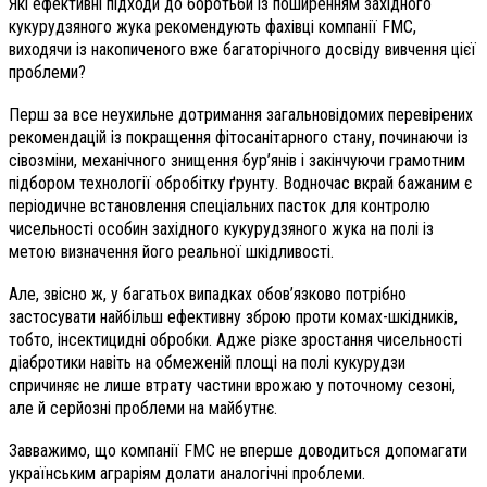
Які ефективні підходи до боротьби із поширенням західного
кукурудзяного жука рекомендують фахівці компанії FMC,
виходячи із накопиченого вже багаторічного досвіду вивчення цієї
проблеми?
Перш за все неухильне дотримання загальновідомих перевірених
рекомендацій із покращення фітосанітарного стану, починаючи із
сівозміни, механічного знищення бур’янів і закінчуючи грамотним
підбором технології обробітку ґрунту. Водночас вкрай бажаним є
періодичне встановлення спеціальних пасток для контролю
чисельності особин західного кукурудзяного жука на полі із
метою визначення його реальної шкідливості.
Але, звісно ж, у багатьох випадках обов’язково потрібно
застосувати найбільш ефективну зброю проти комах-шкідників,
тобто, інсектицидні обробки. Адже різке зростання чисельності
діабротики навіть на обмеженій площі на полі кукурудзи
спричиняє не лише втрату частини врожаю у поточному сезоні,
але й серйозні проблеми на майбутнє.
Завважимо, що компанії FMC не вперше доводиться допомагати
українським аграріям долати аналогічні проблеми.