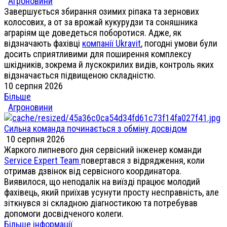
Агроновини
Завершується збирання озимих ріпака та зернових
колосових, а от за врожай кукурудзи та соняшника
аграріям ще доведеться поборотися. Адже, як
відзначають фахівці
компанії Ukravit
, погодні умови були
досить сприятливими для поширення комплексу
шкідників, зокрема й лускокрилих видів, контроль яких
відзначається підвищеною складністю.
10 серпня 2026
Більше
Агроновини
Сильна команда починається з обміну досвідом
10 серпня 2026
Жаркого липневого дня сервісний інженер команди
Service Expert Team
повертався з відрядження, коли
отримав дзвінок від сервісного координатора.
Виявилося, що неподалік на виїзді працює молодий
фахівець, який приїхав усунути просту несправність, але
зіткнувся зі складною діагностикою та потребував
допомоги досвідченого колеги.
Більше інформації