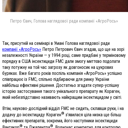
Петро Євич, Голова наглядової ради компанії «АгроРось»
Так, присутній на семінарі в Умані Голова наглядової ради
компанії «АгроРось»
Петро Петрович Євич згадав, що ще на зорі
незалежності України — у 1994 році, саме придбані у терміновому
порядку в США інсектициди FMC дали змогу миттєво подолати
таку потужну на той час загрозу як довгоносик на цукрових
буряках. Вже багато років поспіль компанія «АгроРось» успішно
співпрацює із FMC, спільно підбираючи для ринку України
найбільш ефективні рішення. Достатньо згадати супер-успішну
історію застосування такого унікального препарату як Кораген,
який небезпідставно називають найкращим інсектицидом у світі.
Втім, науково-дослідний відділ FMC не сидить, склавши руки, і на
®
додачу до інсектициду Кораген
з’явилася ціла низка ще більш
ефективних препаратів, зокрема, його наступники інсектициди
®
®
Вантакор
та Джалентра
. Водночас конкретно для контролю