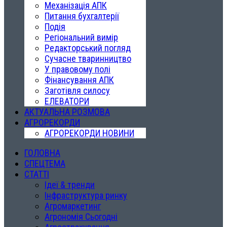
Механізація АПК
Питання бухгалтерії
Подія
Регіональний вимір
Редакторський погляд
Сучасне тваринництво
У правовому полі
Фінансування АПК
Заготівля силосу
ЕЛЕВАТОРИ
АКТУАЛЬНА РОЗМОВА
АГРОРЕКОРДИ
АГРОРЕКОРДИ НОВИНИ
ГОЛОВНА
СПЕЦТЕМА
СТАТТІ
Ідеї & тренди
Інфраструктура ринку
Агромаркетинг
Агрономія Сьогодні