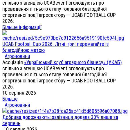
спільно з агенцією UCABevent оголошують про
проведення літнього етапу головної благодійної
спортивної події агросектору — UCAB FOOTBALL CUP
2026.
Більше інформації
UCAB Football Cup 2026. Літні ігри: перемагайте із
благодійною метою
Агроновини
Асоціація
«Український клуб аграрного бізнесу» (УКАБ)
спільно з агенцією UCABevent оголошують про
проведення літнього етапу головної благодійної
спортивної події агросектору — UCAB FOOTBALL CUP
2026.
10 серпня 2026
Більше
Агроновини
Добрива дорожчають: залізниця додала 30% лише за
серпень
10 серпня 2026