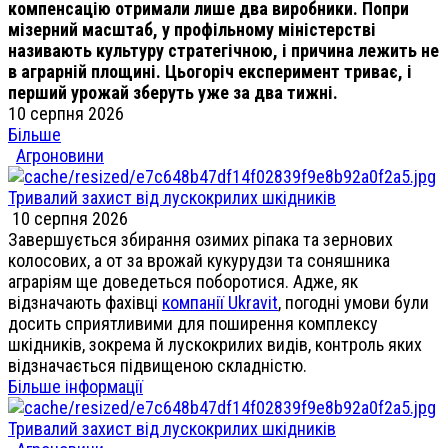
компенсацію отримали лише два виробники. Попри
мізерний масштаб, у профільному міністерстві
називають культуру стратегічною, і причина лежить не
в аграрній площині. Цьогоріч експеримент триває, і
перший урожай зберуть уже за два тижні.
10 серпня 2026
Більше
Агроновини
Тривалий захист від лускокрилих шкідників
10 серпня 2026
Завершується збирання озимих ріпака та зернових
колосових, а от за врожай кукурудзи та соняшника
аграріям ще доведеться поборотися. Адже, як
відзначають фахівці
компанії Ukravit
, погодні умови були
досить сприятливими для поширення комплексу
шкідників, зокрема й лускокрилих видів, контроль яких
відзначається підвищеною складністю.
Більше інформації
Тривалий захист від лускокрилих шкідників