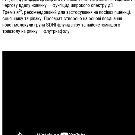
чергову вдалу новинку — фунгіцид широкого спектру дії
®
Тремізія
, рекомендований для застосування на посівах пшениці,
соняшнику та ріпаку. Препарат створено на основі поєднання
нової молекули групи SDHI флуіндапіру та найсистемнішого
триазолу на ринку — флутриафолу.