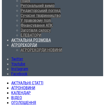
Подія
Регіональний вимір
Редакторський погляд
Сучасне тваринництво
У правовому полі
Фінансування АПК
Заготівля силосу
ЕЛЕВАТОРИ
АКТУАЛЬНА РОЗМОВА
АГРОРЕКОРДИ
АГРОРЕКОРДИ НОВИНИ
Twitter
Youtube
Instagram
Facebook
АКТУАЛЬНІ СТАТТІ
АГРОНОВИНИ
КАЛЕНДАР
ВІДЕО
ОГОЛОШЕННЯ