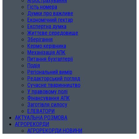
Агрострахування
Гість номера
Думки про важливе
Економічний гектар
Експертна думка
Життєве середовище
Зберігання
Кермо керівника
Механізація АПК
Питання бухгалтерії
Подія
Регіональний вимір
Редакторський погляд
Сучасне тваринництво
У правовому полі
Фінансування АПК
Заготівля силосу
ЕЛЕВАТОРИ
АКТУАЛЬНА РОЗМОВА
АГРОРЕКОРДИ
АГРОРЕКОРДИ НОВИНИ