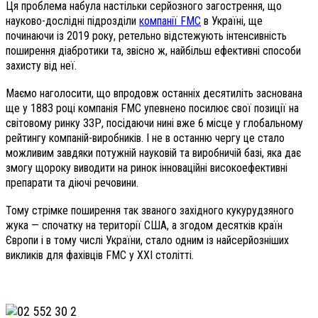
Ця проблема набула настільки серйозного загострення, що
науково-дослідні підрозділи
компанії FMC
в Україні, ще
починаючи із 2019 року, ретельно відстежують інтенсивність
поширення діабротики та, звісно ж, найбільш ефективні способи
захисту від неї.
Маємо наголосити, що впродовж останніх десятиліть заснована
ще у 1883 році компанія FMC упевнено посилює свої позиції на
світовому ринку ЗЗР, посідаючи нині вже 6 місце у глобальному
рейтингу компаній-виробників. І не в останню чергу це стало
можливим завдяки потужній науковій та виробничій базі, яка дає
змогу щороку виводити на ринок інноваційні високоефективні
препарати та діючі речовини.
Тому стрімке поширення так званого західного кукурудзяного
жука — спочатку на території США, а згодом десятків країн
Європи і в тому числі України, стало одним із найсерйозніших
викликів для фахівців FMC у ХХІ столітті.