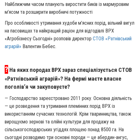
Найближчим часом планують виростити биків із мармуровим
м’ясом та розширити виробничі потужності
Про особливості утримання худоби м’ясних порід, вільний вигул
на пасовищах та найкращий раціон для відгодівлі ВРХ
«Агробізнесу Сьогодні» розповів директор
СТОВ «Ратнівський
аграрій»
Валентин Бебес.
?
На яких породах ВРХ зараз спеціалізується СТОВ
«Ратнівський аграрій»? На фермі маєте власне
поголів’я чи закуповуєте?
— Господарство зареєстровано 2011 року. Основна діяльність
— це розведення та утримання племінних порід ВРХ із
використанням сучасних технологій. Крім тваринництва, також
вирощуємо зернові та олійні культури для продажу на
сільськогосподарських угіддях площею понад 8500 га. На
сьогодні розводимо три основні породи — це абердин-ангус,