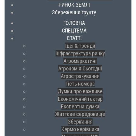
РИНОК ЗЕМЛІ
Збереження грунту
ГОЛОВНА
СПЕЦТЕМА
СТАТТІ
Ідеї & тренди
Інфраструктура ринку
Агромаркетинг
Агрономія Сьогодні
Агрострахування
Гість номера
Думки про важливе
Економічний гектар
Експертна думка
Життєве середовище
Зберігання
Кермо керівника