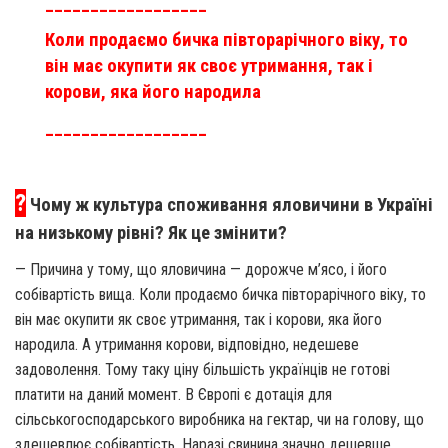
__________________
Коли продаємо бичка півторарічного віку, то
він має окупити як своє утримання, так і
корови, яка його народила
__________________
?
Чому ж культура споживання яловичини в Україні
на низькому рівні? Як це змінити?
— Причина у тому, що яловичина — дорожче м’ясо, і його
собівартість вища. Коли продаємо бичка півторарічного віку, то
він має окупити як своє утримання, так і корови, яка його
народила. А утримання корови, відповідно, недешеве
задоволення. Тому таку ціну більшість українців не готові
платити на даний момент. В Європі є дотація для
сільськогосподарського виробника на гектар, чи на голову, що
здешевлює собівартість. Наразі свинина значно дешевше