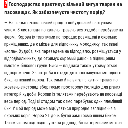
?
Господарство практикує вільний вигул тварин на
пасовищах. Як забезпечуєте чистоту порід?
— На фермі технологічний процес побудований наступним
чином. З листопада по квітень-травень вся худоба перебуває на
фермі. Корови із телятками по породах розміщені в окремих
приміщеннях, де є місце для відпочинку молодняку, так звані
«ясла». Худоба, яка переведена на відгодівлю, розміщується у
відгодівельниках, де отримує окремий раціон з підвищеним
вмістом білкової групи. Бики — плідники також утримуються
відокремлено. За потреби в стадо до корів запускаємо одного
бика на певний період. Так само й на вигулі з квітня-травня по
жовтень-листопад зберігаємо просторову ізоляцію для різних
категорій худоби. Корови із телятами перебувають на пасовищі
весь період. Тоді зі стадом так само перебуває один племінний
бик. У цей період може відбуватися природне запліднення в
окремих корів. Через 21 день бугая замінюємо іншим биком.
Таким чином відслідковується родовід, бо за термінами можна