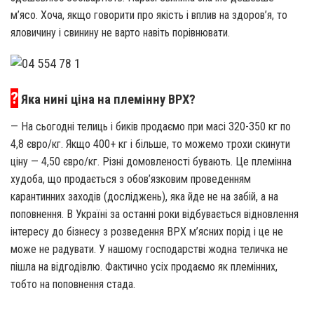
м’ясо. Хоча, якщо говорити про якість і вплив на здоров’я, то
яловичину і свинину не варто навіть порівнювати.
?
Яка нині ціна на племінну ВРХ?
— На сьогодні телиць і биків продаємо при масі 320-350 кг по
4,8 євро/кг. Якщо 400+ кг і більше, то можемо трохи скинути
ціну — 4,50 євро/кг. Різні домовленості бувають. Це племінна
худоба, що продається з обов’язковим проведенням
карантинних заходів (досліджень), яка йде не на забій, а на
поповнення. В Україні за останні роки відбувається відновлення
інтересу до бізнесу з розведення ВРХ м’ясних порід і це не
може не радувати. У нашому господарстві жодна теличка не
пішла на відгодівлю. Фактично усіх продаємо як племінних,
тобто на поповнення стада.