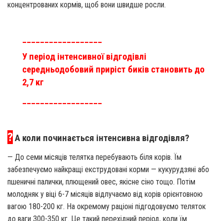
концентрованих кормів, щоб вони швидше росли.
__________________
У період інтенсивної відгодівлі
середньодобовий приріст биків становить до
2,7 кг
__________________
?
А коли починається інтенсивна відгодівля?
— До семи місяців телятка перебувають біля корів. Їм
забезпечуємо найкращі екструдовані корми — кукурудзяні або
пшеничні палички, плющений овес, якісне сіно тощо. Потім
молодняк у віці 6-7 місяців відлучаємо від корів орієнтовною
вагою 180-200 кг. На окремому раціоні підгодовуємо теляток
до ваги 300-350 кг. Це такий перехідний період, коли їм