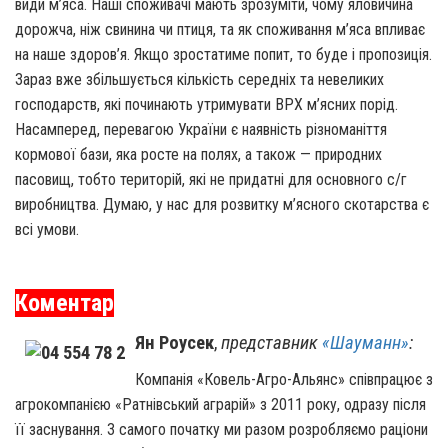
види м’яса. Наші споживачі мають зрозуміти, чому яловичина
дорожча, ніж свинина чи птиця, та як споживання м’яса впливає
на наше здоров’я. Якщо зростатиме попит, то буде і пропозиція.
Зараз вже збільшується кількість середніх та невеликих
господарств, які починають утримувати ВРХ м’ясних порід.
Насамперед, перевагою України є наявність різноманіття
кормової бази, яка росте на полях, а також — природних
пасовищ, тобто територій, які не придатні для основного с/г
виробництва. Думаю, у нас для розвитку м’ясного скотарства є
всі умови.
Коментар
Ян Роусек
,
представник
«Шауманн»
:
Компанія «Ковель-Агро-Альянс» співпрацює з
агрокомпанією «Ратнівський аграрій» з 2011 року, одразу після
її заснування. З самого початку ми разом розробляємо раціони