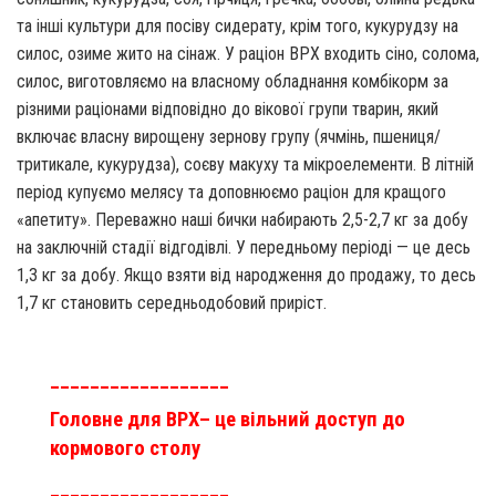
та інші культури для посіву сидерату, крім того, кукурудзу на
силос, озиме жито на сінаж. У раціон ВРХ входить сіно, солома,
силос, виготовляємо на власному обладнання комбікорм за
різними раціонами відповідно до вікової групи тварин, який
включає власну вирощену зернову групу (ячмінь, пшениця/
тритикале, кукурудза), соєву макуху та мікроелементи. В літній
період купуємо мелясу та доповнюємо раціон для кращого
«апетиту». Переважно наші бички набирають 2,5-2,7 кг за добу
на заключній стадії відгодівлі. У передньому періоді — це десь
1,3 кг за добу. Якщо взяти від народження до продажу, то десь
1,7 кг становить середньодобовий приріст.
__________________
Головне для ВРХ– це вільний доступ до
кормового столу
__________________