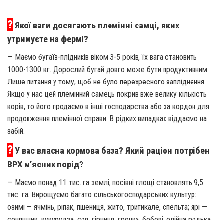
?
Якої ваги досягають племінні самці, яких
утримуєте на фермі?
— Маємо бугаїв-плідників віком 3-5 років, їх вага становить
1000-1300 кг. Дорослий бугай довго може бути продуктивним.
Лише питання у тому, щоб не було перехресного запліднення.
Якщо у нас цей племінний самець покрив вже велику кількість
корів, то його продаємо в інші господарства або за кордон для
продовження племінної справи. В рідких випадках віддаємо на
забій.
?
У вас власна кормова база? Який раціон потрібен
ВРХ м’ясних порід?
— Маємо понад 11 тис. га землі, посівні площі становлять 9,5
тис. га. Вирощуємо багато сільськогосподарських культур:
озимі — ячмінь, ріпак, пшениця, жито, тритикале, спельта; ярі —
соняшник, кукурудза, соя, гірчиця, гречка, бобові, олійна редька