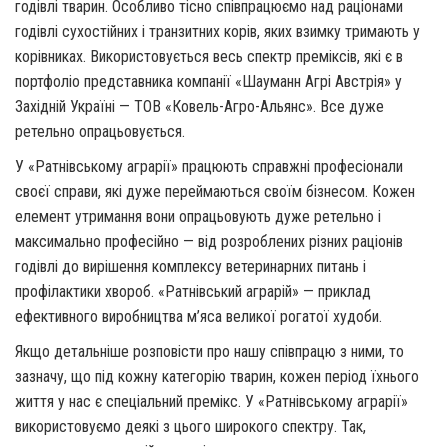
годівлі тварин. Особливо тісно співпрацюємо над раціонами
годівлі сухостійних і транзитних корів, яких взимку тримають у
корівниках. Використовується весь спектр преміксів, які є в
портфоліо представника компанії «Шауманн Агрі Австрія» у
Західній Україні — ТОВ «Ковель-Агро-Альянс». Все дуже
ретельно опрацьовується.
У «Ратнівському аграрії» працюють справжні професіонали
своєї справи, які дуже переймаються своїм бізнесом. Кожен
елемент утримання вони опрацьовують дуже ретельно і
максимально професійно — від розроблених різних раціонів
годівлі до вирішення комплексу ветеринарних питань і
профілактики хвороб. «Ратнівський аграрій» — приклад
ефективного виробництва м’яса великої рогатої худоби.
Якщо детальніше розповісти про нашу співпрацю з ними, то
зазначу, що під кожну категорію тварин, кожен період їхнього
життя у нас є спеціальний премікс. У «Ратнівському аграрії»
використовуємо деякі з цього широкого спектру. Так,