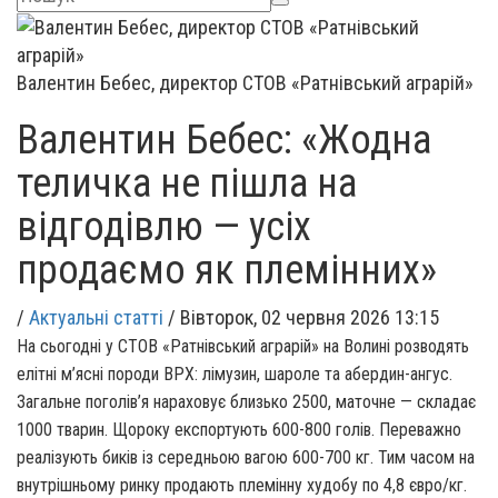
Валентин Бебес, директор СТОВ «Ратнівський аграрій»
Валентин Бебес: «Жодна
теличка не пішла на
відгодівлю — усіх
продаємо як племінних»
/
Актуальні статті
/
Вівторок, 02 червня 2026 13:15
На сьогодні у СТОВ «Ратнівський аграрій» на Волині розводять
елітні м’ясні породи ВРХ: лімузин, шароле та абердин-ангус.
Загальне поголів’я нараховує близько 2500, маточне — складає
1000 тварин. Щороку експортують 600-800 голів. Переважно
реалізують биків із середньою вагою 600-700 кг. Тим часом на
внутрішньому ринку продають племінну худобу по 4,8 євро/кг.