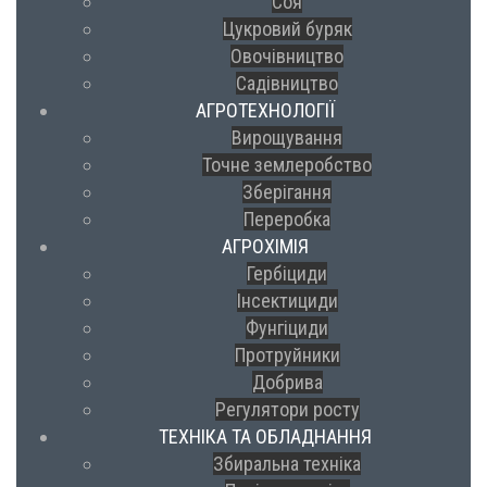
Соя
Цукровий буряк
Овочівництво
Садівництво
АГРОТЕХНОЛОГІЇ
Вирощування
Точне землеробство
Зберігання
Переробка
АГРОХІМІЯ
Гербіциди
Інсектициди
Фунгіциди
Протруйники
Добрива
Регулятори росту
ТЕХНІКА ТА ОБЛАДНАННЯ
Збиральна техніка