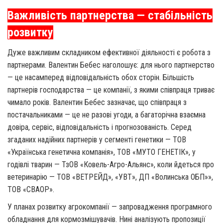
Важливість партнерства — стабільність
розвитку
Дуже важливим складником ефективної діяльності є робота з
партнерами. Валентин Бебес наголошує: для нього партнерство
— це насамперед відповідальність обох сторін. Більшість
партнерів господарства — це компанії, з якими співпраця триває
чимало років. Валентин Бебес зазначає, що співпраця з
постачальниками — це не разові угоди, а багаторічна взаємна
довіра, сервіс, відповідальність і прогнозованість. Серед
згаданих надійних партнерів у сегменті генетики —
ТОВ
«Українська генетична компанія», ТОВ «МУТО ГЕНЕТІК», у
годівлі тварин — ТзОВ «Ковель-Агро-Альянс», коли йдеться про
ветеринарію — ТОВ «ВЕТРЕЙД», «УВТ», ДП «Волинська ОБП»»,
ТОВ «СВАОР».
У планах розвитку агрокомпанії — запровадження програмного
обладнання для кормозмішувачів. Нині аналізують пропозиції