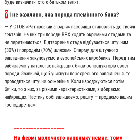
буде визначити, хто є батьком телят.
?
І не важливо, яка порода племінного бика?
— У СТОВ «Ратнівський аграрій» пасовища становлять до тисячі
гектарів. На них три породи ВРХ ходять окремими стадами та
не перетинаються. Відтворення стада відбувається штучним
(30%) і природнім (70%) шляхами. Сперму для штучного
запліднення закуповуємо в європейських виробників. Перед тим
вибираємо у каталогах найкращих биків-репродукторів своєї
породи. Зазвичай, щоб уникнути перехресного запліднення, то
проводиться штучне осіменіння. Коли народжуються потім
бички, то з них, за різними характеристиками, відбираємо
найкращих. Частину собі залишаємо, решту — продаємо іншим
господарствам.
__________________
На фермі молочного напрямку немає, тому