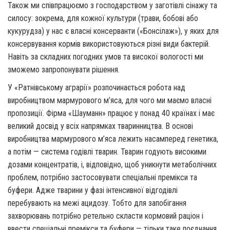
Також ми співпрацюємо з господарством у заготівлі сінажу та
силосу: зокрема, для кожної культури (трави, бобові або
кукурудза) у нас є власні консерванти («Бонсілаж»), у яких для
консервування кормів використовуються різні види бактерій.
Навіть за складних погодних умов та високої вологості ми
зможемо запропонувати рішення.
У «Ратнівському аграрії» розпочинається робота над
виробництвом мармурового м’яса, для чого ми маємо власні
пропозиції. Фірма «Шауманн» працює у понад 40 країнах і має
великий досвід у всіх напрямках тваринництва. В основі
виробництва мармурового м’яса лежить насамперед генетика,
а потім — система годівлі тварин. Тварин годують високими
дозами концентратів, і, відповідно, щоб уникнути метаболічних
проблем, потрібно застосовувати спеціальні премікси та
буфери. Адже тварини у фазі інтенсивної відгодівлі
перебувають на межі ацидозу. Тобто для запобігання
захворювань потрібно ретельно скласти кормовий раціон і
ввести спеціальні премікси та буфери — тільки таке поєднання