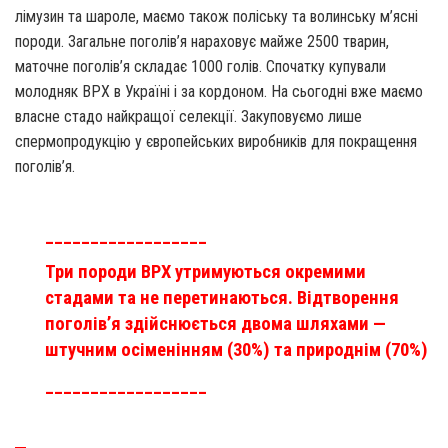
лімузин та шароле, маємо також поліську та волинську м’ясні
породи. Загальне поголів’я нараховує майже 2500 тварин,
маточне поголів’я складає 1000 голів. Спочатку купували
молодняк ВРХ в Україні і за кордоном. На сьогодні вже маємо
власне стадо найкращої селекції. Закуповуємо лише
спермопродукцію у європейських виробників для покращення
поголів’я.
__________________
Три породи ВРХ утримуються окремими
стадами та не перетинаються. Відтворення
поголів’я здійснюється двома шляхами —
штучним осіменінням (30%) та природнім (70%)
__________________