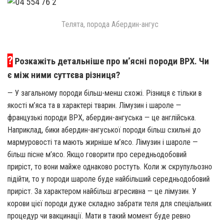
Телята, порода Абердин-ангус
?
Розкажіть детальніше про м’ясні породи ВРХ. Чи
є між ними суттєва різниця?
— У загальному породи більш-менш схожі. Різниця є тільки в
якості м’яса та в характері тварин. Лімузин і шароле —
французькі породи ВРХ, абердин-ангуська — це англійська.
Наприклад, бики абердин-ангуської породи більш схильні до
мармуровості та мають жирніше м’ясо. Лімузин і шароле —
більш пісне м’ясо. Якщо говорити про середньодобовий
приріст, то вони майже однаково ростуть. Коли ж скрупульозно
підійти, то у породи шароле буде найбільший середньодобовий
приріст. За характером найбільш агресивна — це лімузин. У
корови цієї породи дуже складно забрати теля для спеціальних
процедур чи вакцинації. Мати в такий момент буде ревно