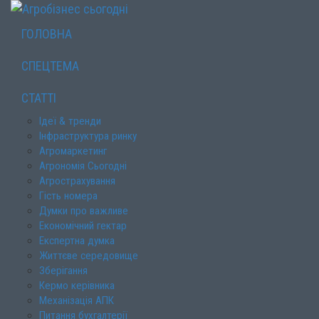
ГОЛОВНА
СПЕЦТЕМА
СТАТТІ
Ідеї & тренди
Інфраструктура ринку
Агромаркетинг
Агрономія Сьогодні
Агрострахування
Гість номера
Думки про важливе
Економічний гектар
Експертна думка
Життєве середовище
Зберігання
Кермо керівника
Механізація АПК
Питання бухгалтерії