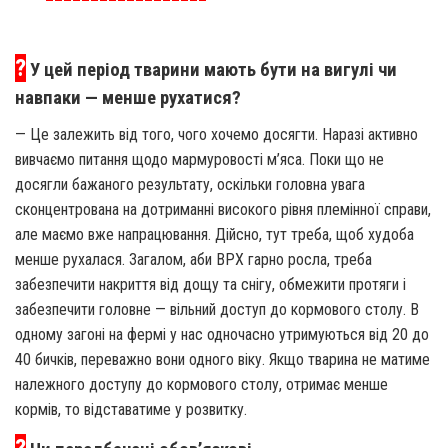
?
У цей період тварини мають бути на вигулі чи
навпаки — менше рухатися?
— Це залежить від того, чого хочемо досягти. Наразі активно
вивчаємо питання щодо мармуровості м’яса. Поки що не
досягли бажаного результату, оскільки головна увага
сконцентрована на дотриманні високого рівня племінної справи,
але маємо вже напрацювання. Дійсно, тут треба, щоб худоба
менше рухалася. Загалом, аби ВРХ гарно росла, треба
забезпечити накриття від дощу та снігу, обмежити протяги і
забезпечити головне — вільний доступ до кормового столу. В
одному загоні на фермі у нас одночасно утримуються від 20 до
40 бичків, переважно вони одного віку. Якщо тварина не матиме
належного доступу до кормового столу, отримає менше
кормів, то відставатиме у розвитку.
?