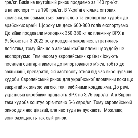
грн/кг. Биків на внутрішній ринок продаємо за 140 грн/кг,
а на експорт — за 190 грн/кг. В Україні є кілька оптових
компаній, які займаються закупівлею та експортом худоби до
арабських країн. Щороку ми десь 600-800 голів експортуємо.
До війни продавали молодняк 350-380 кг як племінну ВРХ в
Узбекистан. З 2022 року кордони закрилися, втратилась
логістика, тому більше в азійські країни племінну худобу не
експортуємо. Тим часом у європейських країнах існують
посилені санітарні вимоги до імпортованого м’яса, тобто до
вакцинації, препаратів, які застосовуються під час вирощування
худоби. Європейський ринок для української яловичини поки що
закритий як живою вагою, так і забійними кондиціями. До речі,
українські виробники продають ВРХ по 3,76 євро/кг. А в Європі
така худоба коштує орієнтовно 5-6 євро/кг. Тому європейський
ринок для нас цікавий, але нас туди не пускають. Можливо,
вони захищають так свій ринок.