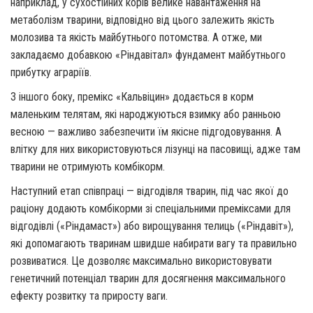
наприклад, у сухостійних корів велике навантаження на
метаболізм тварини, відповідно від цього залежить якість
молозива та якість майбутнього потомства. А отже, ми
закладаємо добавкою «Ріндавітал» фундамент майбутнього
прибутку аграріїв.
З іншого боку, премікс «Кальвіцин» додається в корм
маленьким телятам, які народжуються взимку або ранньою
весною — важливо забезпечити їм якісне підгодовування. А
влітку для них використовуються лізунці на пасовищі, адже там
тварини не отримують комбікорм.
Наступний етап співпраці — відгодівля тварин, під час якої до
раціону додають комбікорми зі спеціальними преміксами для
відгодівлі («Ріндамаст») або вирощування телиць («Ріндавіт»),
які допомагають тваринам швидше набирати вагу та правильно
розвиватися. Це дозволяє максимально використовувати
генетичний потенціал тварин для досягнення максимального
ефекту розвитку та приросту ваги.