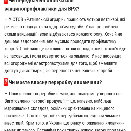
Чи передбачені обов’яз­кові
вакцинопрофілактики для ВРХ?
— У СТОВ «Ратнівський аграрій» працюють чотири ветлікарі, які
ретельно слідкують за здоров’ям худоби. У нас розроблені
схеми вакцинації і вони відбуваються кожного року. Хоча й не
дешеве задоволення, але мусимо проводити профілактику
хвороб. Особливо це важливо в літній період, коли поголів’я йде
на пасовища, і коли повертається на зимівлю. У нас пасовища
всі огороджені електропастухами для того, щоб зменшити
доступ диких тварин, які переносять небезпечні хвороби.
?
Чи маєте власну переробку яловичини?
— Поки власної переробки немає, але плануємо у перспективі.
Виготовлення готової продукції — це, напевно, найбільш
маржинальна складова, оскільки орієнтована на кінцевого
споживача. Проте переробка передбачає вкладення чималих
інвестицій. Крім того, в Україні ще ринку споживання яловичини
немає як такого. Останніми роки тварин живою вагою продаємо