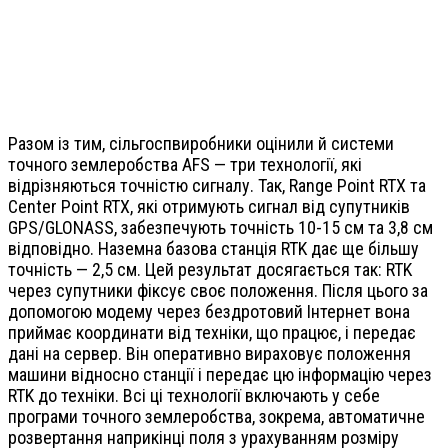
Разом із тим, сільгоспвиробники оцінили й системи
точного землеробства AFS — три технології, які
відрізняються точністю сигналу. Так, Range Point RTX та
Center Point RTX, які отримують сигнал від супутників
GPS/GLONASS, забезпечують точність 10-15 см та 3,8 см
відповідно. Наземна базова станція RTK дає ще більшу
точність — 2,5 см. Цей результат досягається так: RTK
через супутники фіксує своє положення. Після цього за
допомогою модему через бездротовий Інтернет вона
приймає координати від техніки, що працює, і передає
дані на сервер. Він оперативно вираховує положення
машини відносно станції і передає цю інформацію через
RTK до техніки. Всі ці технології включають у себе
програми точного землеробства, зокрема, автоматичне
розвертання наприкінці поля з урахуванням розміру