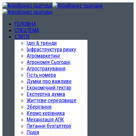
ГОЛОВНА
СПЕЦТЕМА
СТАТТІ
Ідеї & тренди
Інфраструктура ринку
Агромаркетинг
Агрономія Сьогодні
Агрострахування
Гість номера
Думки про важливе
Економічний гектар
Експертна думка
Життєве середовище
Зберігання
Кермо керівника
Механізація АПК
Питання бухгалтерії
Подія