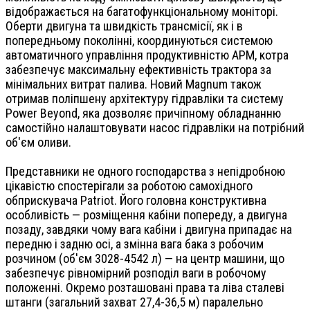
відображається на багатофункціональному моніторі.
Оберти двигуна та швидкість трансмісії, як і в
попередньому поколінні, координуються системою
автоматичного управління продуктивністю APM, котра
забезпечує максимальну ефективність трактора за
мінімальних витрат палива. Новий Magnum також
отримав поліпшену архітектуру гідравліки та систему
Power Beyond, яка дозволяє причіпному обладнанню
самостійно налаштовувати насос гідравліки на потрібний
об'єм оливи.
Представники не одного господарства з непідробною
цікавістю спостерігали за роботою самохідного
обприскувача Patriot. Його головна конструктивна
особливість — розміщення кабіни попереду, а двигуна
позаду, завдяки чому вага кабіни і двигуна припадає на
передню і задню осі, а змінна вага бака з робочим
розчином (об'єм 3028-4542 л) — на центр машини, що
забезпечує рівномірний розподіл ваги в робочому
положенні. Окремо розташовані права та ліва сталеві
штанги (загальний захват 27,4-36,5 м) паралельно