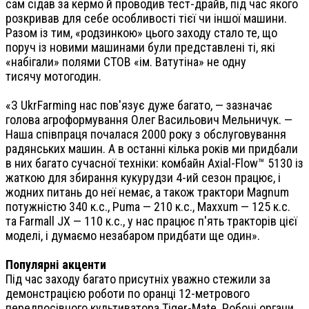
сам сідав за кермо й проводив тест-драйв, під час якого
розкривав для себе особливості тієї чи іншої машини.
Разом із тим, «родзинкою» цього заходу стало те, що
поруч із новими машинами були представлені ті, які
«набігали» полями СТОВ «ім. Ватутіна» не одну
тисячу мотогодин.
«З UkrFarming нас пов'язує дуже багато, — зазначає
голова агроформування Олег Васильович Мельничук. —
Наша співпраця почалася 2000 року з обслуговування
радянських машин. А в останні кілька років ми придбали
в них багато сучасної техніки: комбайн Axial-Flow™ 5130 із
жаткою для збирання кукурудзи 4-ий сезон працює, і
жодних питань до неї немає, а також трактори Magnum
потужністю 340 к.с., Puma — 210 к.с., Maxxum — 125 к.с.
та Farmall JX — 110 к.с., у нас працює п'ять тракторів цієї
моделі, і думаємо незабаром придбати ще один».
Популярні акценти
Під час заходу багато присутніх уважно стежили за
демонстрацією роботи по оранці 12-метрового
передпосівного культиватора Tiger-Mate. Робочі органи