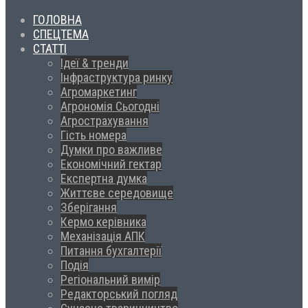
ГОЛОВНА
СПЕЦТЕМА
СТАТТІ
Ідеї & тренди
Інфраструктура ринку
Агромаркетинг
Агрономія Сьогодні
Агрострахування
Гість номера
Думки про важливе
Економічний гектар
Експертна думка
Життєве середовище
Зберігання
Кермо керівника
Механізація АПК
Питання бухгалтерії
Подія
Регіональний вимір
Редакторський погляд