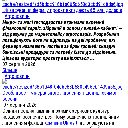
Фінансування ферм: у проєкт вкладають 85 млн доларів
Агроновини
Мікро- та малі господарства отримали окремий
фінансовий сервіс, зібраний в одному онлайн-кабінеті —
від рахунку до маркетплейсу агротоварів. Розробники
позиціонують його як відповідь на дві проблеми, які
фермери називають частіше за брак грошей: складні
банківські процедури та потребу їхати до відділення.
Цільова аудиторія проєкту вимірюється ...
07 серпня 2026
Більше
Агроновини
Особливості мінерального живлення пшениці озимої
восени
07 серпня 2026
Осіння посівна кампанія озимих зернових культур
невдовзі розпочнеться. Тому водночас із традиційним
живленням фахівці
компанії Ukravit
наголошують на