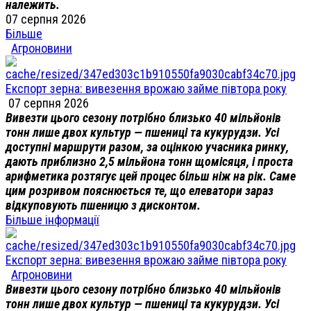
належить.
07 серпня 2026
Більше
Агроновини
Експорт зерна: вивезення врожаю займе півтора року
07 серпня 2026
Вивезти цього сезону потрібно близько 40 мільйонів
тонн лише двох культур — пшениці та кукурудзи. Усі
доступні маршрути разом, за оцінкою учасника ринку,
дають приблизно 2,5 мільйона тонн щомісяця, і проста
арифметика розтягує цей процес більш ніж на рік. Саме
цим розривом пояснюється те, що елеватори зараз
відкуповують пшеницю з дисконтом.
Більше інформації
Експорт зерна: вивезення врожаю займе півтора року
Агроновини
Вивезти цього сезону потрібно близько 40 мільйонів
тонн лише двох культур — пшениці та кукурудзи. Усі