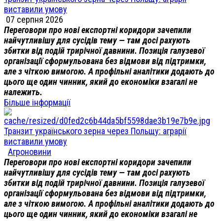
виставили умову
07 серпня 2026
Переговори про нові експортні коридори зачепили
найчутливішу для сусідів тему — там досі рахують
збитки від подій трирічної давнини. Позиція галузевої
організації сформульована без відмови від підтримки,
але з чіткою вимогою. А профільні аналітики додають до
цього ще один чинник, який до економіки взагалі не
належить.
Більше інформації
Транзит українського зерна через Польщу: аграрії
виставили умову
Агроновини
Переговори про нові експортні коридори зачепили
найчутливішу для сусідів тему — там досі рахують
збитки від подій трирічної давнини. Позиція галузевої
організації сформульована без відмови від підтримки,
але з чіткою вимогою. А профільні аналітики додають до
цього ще один чинник, який до економіки взагалі не