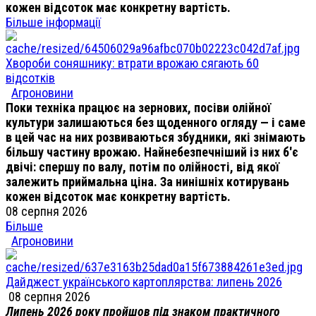
кожен відсоток має конкретну вартість.
Більше інформації
Хвороби соняшнику: втрати врожаю сягають 60
відсотків
Агроновини
Поки техніка працює на зернових, посіви олійної
культури залишаються без щоденного огляду — і саме
в цей час на них розвиваються збудники, які знімають
більшу частину врожаю. Найнебезпечніший із них б'є
двічі: спершу по валу, потім по олійності, від якої
залежить приймальна ціна. За нинішніх котирувань
кожен відсоток має конкретну вартість.
08 серпня 2026
Більше
Агроновини
Дайджест українського картоплярства: липень 2026
08 серпня 2026
Липень 2026 року пройшов під знаком практичного