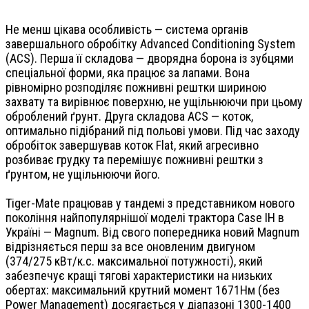
Не менш цікава особливість — система органів
завершального обробітку Advanced Conditioning System
(ACS). Перша її складова — дворядна борона із зубцями
спеціальної форми, яка працює за лапами. Вона
рівномірно розподіляє пожнивні рештки шириною
захвату та вирівнює поверхню, не ущільнюючи при цьому
оброблений ґрунт. Друга складова ACS — коток,
оптимально підібраний під польові умови. Під час заходу
обробіток завершував коток Flat, який агресивно
розбиває грудку та перемішує пожнивні рештки з
ґрунтом, не ущільнюючи його.
Tiger-Mate працював у тандемі з представником нового
покоління найпопулярнішої моделі трактора Case IH в
Україні — Magnum. Від свого попередника новий Magnum
відрізняється перш за все оновленим двигуном
(374/275 кВт/к.с. максимальної потужності), який
забезпечує кращі тягові характеристики на низьких
обертах: максимальний крутний момент 1671Нм (без
Power Management) досягається у діапазоні 1300-1400