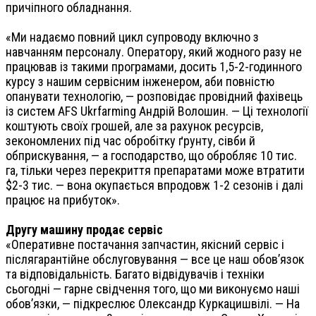
причіпного обладнання.
«Ми надаємо повний цикл супроводу включно з
навчанням персоналу. Оператору, який жодного разу не
працював із такими програмами, досить 1,5-2-годинного
курсу з нашим сервісним інженером, аби повністю
опанувати технологію, — розповідає провідний фахівець
із систем AFS Ukrfarming Андрій Волошин. — Ці технології
коштують своїх грошей, але за рахунок ресурсів,
зекономлених під час обробітку ґрунту, сівби й
обприскування, — а господарство, що обробляє 10 тис.
га, тільки через перекриття препаратами може втратити
$2-3 тис. — вона окупається впродовж 1-2 сезонів і далі
працює на прибуток».
Другу машину продає сервіс
«Оперативне постачання запчастин, якісний сервіс і
післягарантійне обслуговування — все це наш обов’язок
та відповідальність. Багато відвідувачів і техніки
сьогодні — гарне свідчення того, що ми виконуємо наші
обов’язки, — підкреслює Олександр Куркацишвілі. — На