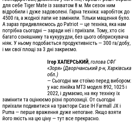
для себе Tiger Mate із захватом 8 м. Ми сезон ним
відробили і дуже задоволені. Гарна техніка: наробіток до
4500 га, а жодної лапи не замінили. Тільки мащення було.
А зараз придивляємось до Patriot — це техніка, яка нам
потрібна сьогодні — заради неї і приїхали. Тому, хто сіє
багато соняшнику та кукурудзи, без цього обприскувача
ніяк. У ньому подобається продуктивність — 300 га/добу,
і ми свої площі за 3 дні закриємо.
Ігор ХАПЕРСЬКИЙ
,
голова СФГ
«Зоря» (Дворічанський р-н, Харківська
обл.)
— Сьогодні ми стоїмо перед вибором:
у нас лінійка МТЗ моделі 892, 1025 і
2022, і думаємо, на яку техніку їх
замінити та оцінюємо різні пропозиції. От сьогодні
приїхали подивитися на трактори Case IH Farmall JX і
Puma — перше враження дуже непогане. Якщо взяти
його якість на цю ціну — тут все прекрасно.