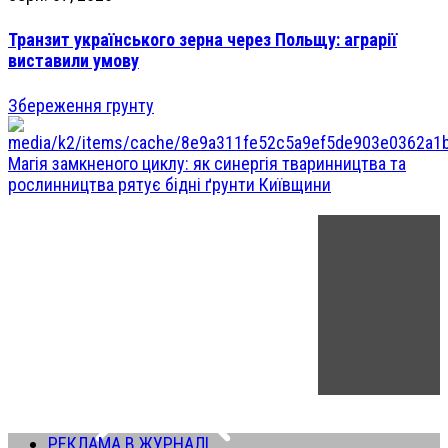
Транзит українського зерна через Польщу: аграрії
виставили умову
Збереження грунту
Магія замкненого циклу: як синергія тваринництва та
рослинництва рятує бідні ґрунти Київщини
РЕКЛАМА В ЖУРНАЛІ