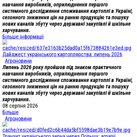
навчання виробників, оприлюднення першого
системного дослідження споживання картоплі в Україні,
сезонного зниження цін на ранню продукцію та пошуку
нових каналів збуту через державні закупівлі й шкільне
харчування.
Більше інформації
Дайджест українського картоплярства: липень 2026
Агроновини
Липень 2026 року пройшов під знаком практичного
навчання виробників, оприлюднення першого
системного дослідження споживання картоплі в Україні,
сезонного зниження цін на ранню продукцію та пошуку
нових каналів збуту через державні закупівлі й шкільне
харчування.
08 серпня 2026
Більше
Агроновини
Транзит українського зерна через Польщу: аграрії