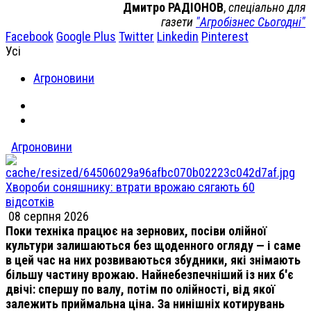
Дмитро РАДІОНОВ
,
спеціально для
газети
"
Агробізнес Сьогодні"
Facebook
Google Plus
Twitter
Linkedin
Pinterest
Усі
Агроновини
Агроновини
Хвороби соняшнику: втрати врожаю сягають 60
відсотків
08 серпня 2026
Поки техніка працює на зернових, посіви олійної
культури залишаються без щоденного огляду — і саме
в цей час на них розвиваються збудники, які знімають
більшу частину врожаю. Найнебезпечніший із них б'є
двічі: спершу по валу, потім по олійності, від якої
залежить приймальна ціна. За нинішніх котирувань