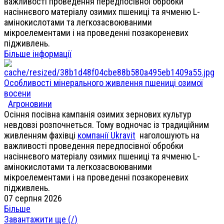
важливості проведення передпосівної обробки
насіннєвого матеріалу озимих пшениці та ячменю L-
амінокислотами та легкозасвоюваними
мікроелементами і на проведенні позакореневих
підживлень.
Більше інформації
Особливості мінерального живлення пшениці озимої
восени
Агроновини
Осіння посівна кампанія озимих зернових культур
невдовзі розпочнеться. Тому водночас із традиційним
живленням фахівці
компанії Ukravit
наголошують на
важливості проведення передпосівної обробки
насіннєвого матеріалу озимих пшениці та ячменю L-
амінокислотами та легкозасвоюваними
мікроелементами і на проведенні позакореневих
підживлень.
07 серпня 2026
Більше
Завантажити ще (
/
)