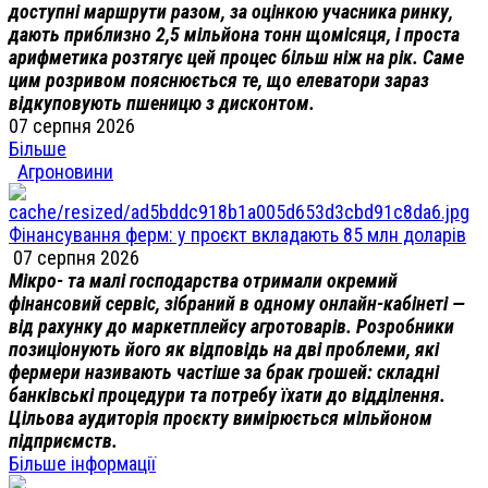
доступні маршрути разом, за оцінкою учасника ринку,
дають приблизно 2,5 мільйона тонн щомісяця, і проста
арифметика розтягує цей процес більш ніж на рік. Саме
цим розривом пояснюється те, що елеватори зараз
відкуповують пшеницю з дисконтом.
07 серпня 2026
Більше
Агроновини
Фінансування ферм: у проєкт вкладають 85 млн доларів
07 серпня 2026
Мікро- та малі господарства отримали окремий
фінансовий сервіс, зібраний в одному онлайн-кабінеті —
від рахунку до маркетплейсу агротоварів. Розробники
позиціонують його як відповідь на дві проблеми, які
фермери називають частіше за брак грошей: складні
банківські процедури та потребу їхати до відділення.
Цільова аудиторія проєкту вимірюється мільйоном
підприємств.
Більше інформації