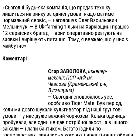
«Сьогодні будь-яка компанія, що продає техніку,
лишиться на ринку за однієї умови: якщо матиме
нормальний сервіс, — наголошує Олег Васильович
Мельничук. — В Ukrfarming тільки на Харківщині працює
12 сервісних бригад — вони оперативно реагують на
заявки і вирішують питання. Тому, я вважаю, що у них є
майбутнє».
Коментарі
Єгор ЗАВОЛОКА
,
інженер-
механік ПСП «АФ ім.
Чкалова (Кременський р-н,
Луганщина)
— Сьогодні сподобалось усе,
особливо Tiger Mate. Був період,
коли ми довго шукали культиватор під наші ґрунтові
умови — у нас дуже важкий чорнозем. Кілька одиниць
пробували, але один не дав потрібної якості, а в іншого:
заїхали — і лапи бантиком. Багато їздили по
господарствах, дивились у кого які, і врешті-решт обрали