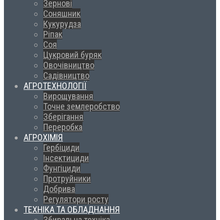
Зернові
Соняшник
Кукурудза
Ріпак
Соя
Цукровий буряк
Овочівництво
Садівництво
АГРОТЕХНОЛОГІЇ
Вирощування
Точне землеробство
Зберігання
Переробка
АГРОХІМІЯ
Гербіциди
Інсектициди
Фунгіциди
Протруйники
Добрива
Регулятори росту
ТЕХНІКА ТА ОБЛАДНАННЯ
Збиральна техніка