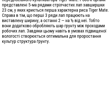
представлені 5-ма рядами стрілчастих лап завширшки
23 см, у яких криється перша характерна риса Tiger Mate.
Справа в тім, що перші 3 ряди лап працюють на
виставлену ширину, а останні 2 — на ½ від неї. Тобто
вони додатково обробляють шар грунту між проходами
робочих лап. Завдяки цьому навіть в умовах підвищеної
вологості створюється оптимальна для проростання
культур структура ґрунту.