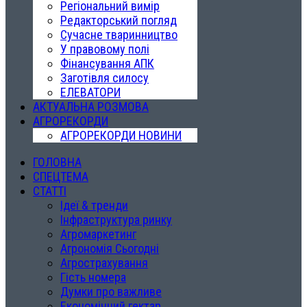
Регіональний вимір
Редакторський погляд
Сучасне тваринництво
У правовому полі
Фінансування АПК
Заготівля силосу
ЕЛЕВАТОРИ
АКТУАЛЬНА РОЗМОВА
АГРОРЕКОРДИ
АГРОРЕКОРДИ НОВИНИ
ГОЛОВНА
СПЕЦТЕМА
СТАТТІ
Ідеї & тренди
Інфраструктура ринку
Агромаркетинг
Агрономія Сьогодні
Агрострахування
Гість номера
Думки про важливе
Економічний гектар