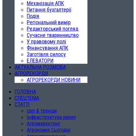
Механізація АПК
Питання бухгалтерії
Подія
Регіональний вимір
Редакторський погляд
Сучасне тваринництво
У правовому полі
Фінансування АПК
Заготівля силосу
ЕЛЕВАТОРИ
АКТУАЛЬНА РОЗМОВА
АГРОРЕКОРДИ
АГРОРЕКОРДИ НОВИНИ
ГОЛОВНА
СПЕЦТЕМА
СТАТТІ
Ідеї & тренди
Інфраструктура ринку
Агромаркетинг
Агрономія Сьогодні