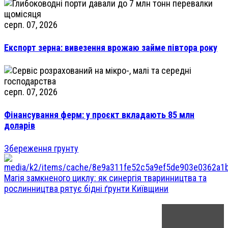
серп. 07, 2026
Експорт зерна: вивезення врожаю займе півтора року
серп. 07, 2026
Фінансування ферм: у проєкт вкладають 85 млн
доларів
Збереження грунту
Магія замкненого циклу: як синергія тваринництва та
рослинництва рятує бідні ґрунти Київщини