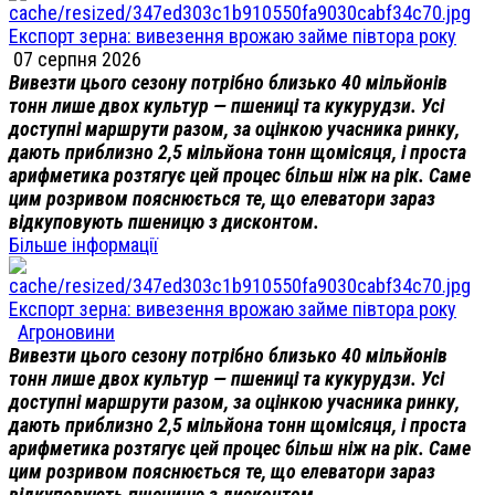
Експорт зерна: вивезення врожаю займе півтора року
07 серпня 2026
Вивезти цього сезону потрібно близько 40 мільйонів
тонн лише двох культур — пшениці та кукурудзи. Усі
доступні маршрути разом, за оцінкою учасника ринку,
дають приблизно 2,5 мільйона тонн щомісяця, і проста
арифметика розтягує цей процес більш ніж на рік. Саме
цим розривом пояснюється те, що елеватори зараз
відкуповують пшеницю з дисконтом.
Більше інформації
Експорт зерна: вивезення врожаю займе півтора року
Агроновини
Вивезти цього сезону потрібно близько 40 мільйонів
тонн лише двох культур — пшениці та кукурудзи. Усі
доступні маршрути разом, за оцінкою учасника ринку,
дають приблизно 2,5 мільйона тонн щомісяця, і проста
арифметика розтягує цей процес більш ніж на рік. Саме
цим розривом пояснюється те, що елеватори зараз
відкуповують пшеницю з дисконтом.