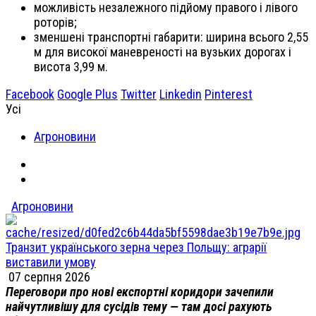
можливість незалежного підйому правого і лівого
роторів;
зменшені транспортні габарити: ширина всього 2,55
м для високої маневреності на вузьких дорогах і
висота 3,99 м.
Facebook
Google Plus
Twitter
Linkedin
Pinterest
Усі
Агроновини
Агроновини
Транзит українського зерна через Польщу: аграрії
виставили умову
07 серпня 2026
Переговори про нові експортні коридори зачепили
найчутливішу для сусідів тему — там досі рахують