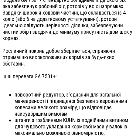
яка забезпечує робочий хід роторів у всіх напрямках.
Завдяки широкій ходовій частині, що складається із 4
коліс (або 6 на додатковому устаткуванні), ротори
ідеально слідують нерівності ділянки, забезпечуючи
чистий збір і зводячи до мінімуму присутність домішок у
кормах.
Рослинний покрив добре зберігається, сприяючи
отриманню високопоживних кормів за будь-яких
обставин.
Інші переваги GA 7501+:
поворотний редуктор, з'єднаний для загальної
маневреності і підвищеної безпеки з керованими
колесами великого розміру, що відповідає
найсуворішим вимогам;
штанги з граблинами KUHN із подвійними вигином
для чудового укладання кормової маси у валок із
максимально можливою рівномірністю;