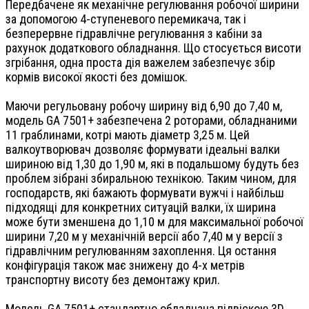
Передбачене як механічне регулювання робочої ширини
за допомогою 4-ступеневого перемикача, так і
безперервне гідравлічне регулювання з кабіни за
рахунок додаткового обладнання. Що стосується висоти
згрібання, одна проста дія важелем забезпечує збір
кормів високої якості без домішок.
Маючи регульовану робочу ширину від 6,90 до 7,40 м,
модель GA 7501+ забезпечена 2 роторами, обладнаними
11 граблинами, котрі мають діаметр 3,25 м. Цей
валкоутворювач дозволяє формувати ідеальні валки
шириною від 1,30 до 1,90 м, які в подальшому будуть без
проблем зібрані збиральною технікою. Таким чином, для
господарств, які бажають формувати вужчі і найбільш
підходящі для конкретних ситуацій валки, їх ширина
може бути зменшена до 1,10 м для максимальної робочої
ширини 7,20 м у механічній версії або 7,40 м у версії з
гідравлічним регулюванням захоплення. Ця остання
конфігурація також має знижену до 4-х метрів
транспортну висоту без демонтажу крил.
Модель GA 7501+ стандартно обладнана підвіскою 3D,