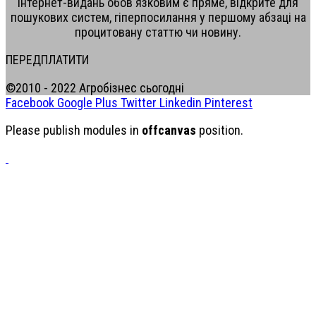
інтернет-видань обов'язковим є пряме, відкрите для
пошукових систем, гіперпосилання у першому абзаці на
процитовану статтю чи новину.
ПЕРЕДПЛАТИТИ
©2010 - 2022 Агробізнес сьогодні
Facebook
Google Plus
Twitter
Linkedin
Pinterest
Please publish modules in
offcanvas
position.