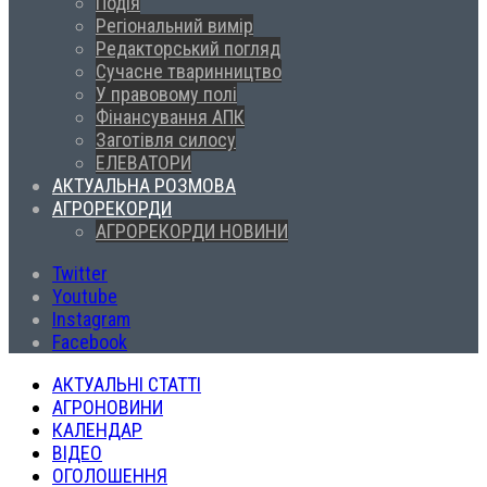
Подія
Регіональний вимір
Редакторський погляд
Сучасне тваринництво
У правовому полі
Фінансування АПК
Заготівля силосу
ЕЛЕВАТОРИ
АКТУАЛЬНА РОЗМОВА
АГРОРЕКОРДИ
АГРОРЕКОРДИ НОВИНИ
Twitter
Youtube
Instagram
Facebook
АКТУАЛЬНІ СТАТТІ
АГРОНОВИНИ
КАЛЕНДАР
ВІДЕО
ОГОЛОШЕННЯ