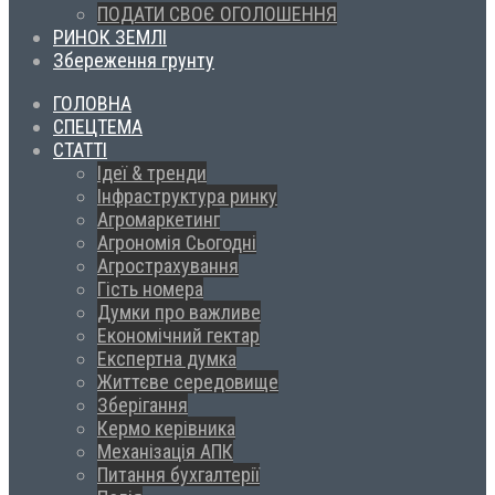
ПОДАТИ СВОЄ ОГОЛОШЕННЯ
РИНОК ЗЕМЛІ
Збереження грунту
ГОЛОВНА
СПЕЦТЕМА
СТАТТІ
Ідеї & тренди
Інфраструктура ринку
Агромаркетинг
Агрономія Сьогодні
Агрострахування
Гість номера
Думки про важливе
Економічний гектар
Експертна думка
Життєве середовище
Зберігання
Кермо керівника
Механізація АПК
Питання бухгалтерії