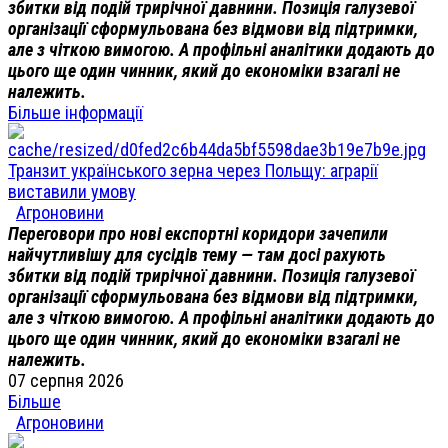
збитки від подій трирічної давнини. Позиція галузевої
організації сформульована без відмови від підтримки,
але з чіткою вимогою. А профільні аналітики додають до
цього ще один чинник, який до економіки взагалі не
належить.
Більше інформації
Транзит українського зерна через Польщу: аграрії
виставили умову
Агроновини
Переговори про нові експортні коридори зачепили
найчутливішу для сусідів тему — там досі рахують
збитки від подій трирічної давнини. Позиція галузевої
організації сформульована без відмови від підтримки,
але з чіткою вимогою. А профільні аналітики додають до
цього ще один чинник, який до економіки взагалі не
належить.
07 серпня 2026
Більше
Агроновини