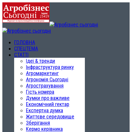
ГОЛОВНА
СПЕЦТЕМА
СТАТТІ
Ідеї & тренди
Інфраструктура ринку
Агромаркетинг
Агрономія Сьогодні
Агрострахування
Гість номера
Думки про важливе
Економічний гектар
Експертна думка
Життєве середовище
Зберігання
Кермо керівника