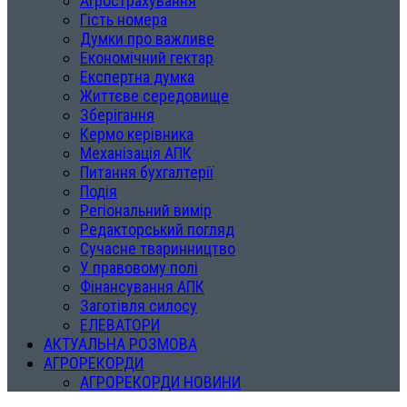
Агрострахування
Гість номера
Думки про важливе
Економічний гектар
Експертна думка
Життєве середовище
Зберігання
Кермо керівника
Механізація АПК
Питання бухгалтерії
Подія
Регіональний вимір
Редакторський погляд
Сучасне тваринництво
У правовому полі
Фінансування АПК
Заготівля силосу
ЕЛЕВАТОРИ
АКТУАЛЬНА РОЗМОВА
АГРОРЕКОРДИ
АГРОРЕКОРДИ НОВИНИ