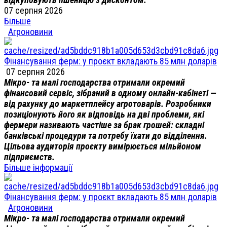
07 серпня 2026
Більше
Агроновини
Фінансування ферм: у проєкт вкладають 85 млн доларів
07 серпня 2026
Мікро- та малі господарства отримали окремий
фінансовий сервіс, зібраний в одному онлайн-кабінеті —
від рахунку до маркетплейсу агротоварів. Розробники
позиціонують його як відповідь на дві проблеми, які
фермери називають частіше за брак грошей: складні
банківські процедури та потребу їхати до відділення.
Цільова аудиторія проєкту вимірюється мільйоном
підприємств.
Більше інформації
Фінансування ферм: у проєкт вкладають 85 млн доларів
Агроновини
Мікро- та малі господарства отримали окремий