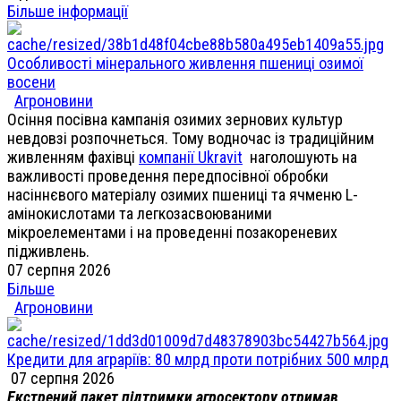
Більше інформації
Особливості мінерального живлення пшениці озимої
восени
Агроновини
Осіння посівна кампанія озимих зернових культур
невдовзі розпочнеться. Тому водночас із традиційним
живленням фахівці
компанії Ukravit
наголошують на
важливості проведення передпосівної обробки
насіннєвого матеріалу озимих пшениці та ячменю L-
амінокислотами та легкозасвоюваними
мікроелементами і на проведенні позакореневих
підживлень.
07 серпня 2026
Більше
Агроновини
Кредити для аграріїв: 80 млрд проти потрібних 500 млрд
07 серпня 2026
Екстрений пакет підтримки агросектору отримав