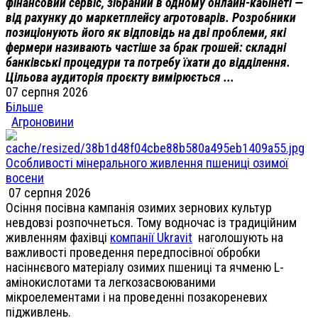
фінансовий сервіс, зібраний в одному онлайн-кабінеті —
від рахунку до маркетплейсу агротоварів. Розробники
позиціонують його як відповідь на дві проблеми, які
фермери називають частіше за брак грошей: складні
банківські процедури та потребу їхати до відділення.
Цільова аудиторія проєкту вимірюється ...
07 серпня 2026
Більше
Агроновини
Особливості мінерального живлення пшениці озимої
восени
07 серпня 2026
Осіння посівна кампанія озимих зернових культур
невдовзі розпочнеться. Тому водночас із традиційним
живленням фахівці
компанії Ukravit
наголошують на
важливості проведення передпосівної обробки
насіннєвого матеріалу озимих пшениці та ячменю L-
амінокислотами та легкозасвоюваними
мікроелементами і на проведенні позакореневих
підживлень.