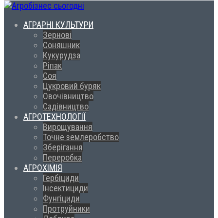
АГРАРНІ КУЛЬТУРИ
Зернові
Соняшник
Кукурудза
Ріпак
Соя
Цукровий буряк
Овочівництво
Садівництво
АГРОТЕХНОЛОГІЇ
Вирощування
Точне землеробство
Зберігання
Переробка
АГРОХІМІЯ
Гербіциди
Інсектициди
Фунгіциди
Протруйники