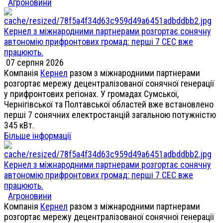
Агроновини
Кернел з міжнародними партнерами розгортає сонячну
автономію прифронтових громад: перші 7 СЕС вже
працюють.
07 серпня 2026
Компанія
Кернел
разом з міжнародними партнерами
розгортає мережу децентралізованої сонячної генерації
у прифронтових регіонах. У громадах Сумської,
Чернігівської та Полтавської областей вже встановлено
перші 7 сонячних електростанцій загальною потужністю
345 кВт.
Більше інформації
Кернел з міжнародними партнерами розгортає сонячну
автономію прифронтових громад: перші 7 СЕС вже
працюють.
Агроновини
Компанія
Кернел
разом з міжнародними партнерами
розгортає мережу децентралізованої сонячної генерації