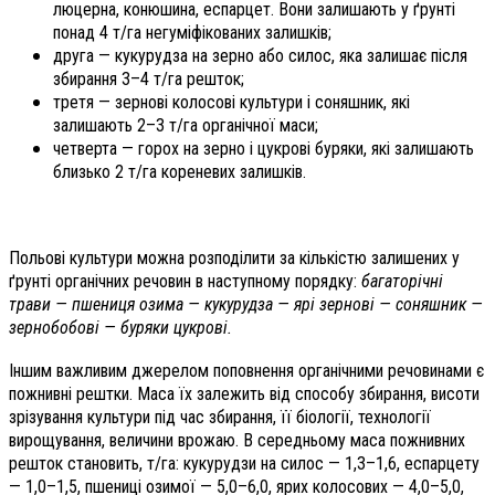
люцерна, конюшина, еспарцет. Вони залишають у ґрунті
понад 4 т/га негуміфікованих залишків;
друга — кукурудза на зерно або силос, яка залишає після
збирання 3–4 т/га решток;
третя — зернові колосові культури і соняшник, які
залишають 2–3 т/га органічної маси;
четверта — горох на зерно і цукрові буряки, які залишають
близько 2 т/га кореневих залишків.
Польові культури можна розподілити за кількістю залишених у
ґрунті органічних речовин в наступному порядку:
багаторічні
трави — пшениця озима — кукурудза — ярі зернові — соняшник —
зернобобові — буряки цукрові.
Іншим важливим джерелом поповнення органічними речовинами є
пожнивні рештки. Маса їх залежить від способу збирання, висоти
зрізування культури під час збирання, її біології, технології
вирощування, величини врожаю. В середньому маса пожнивних
решток становить, т/га: кукурудзи на силос — 1,3–1,6, еспарцету
— 1,0–1,5, пшениці озимої — 5,0–6,0, ярих колосових — 4,0–5,0,