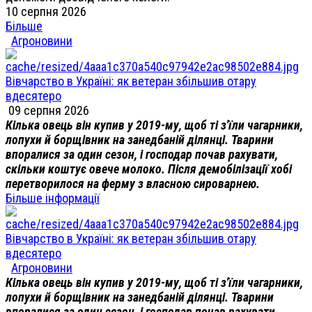
10 серпня 2026
Більше
Агроновини
Вівчарство в Україні: як ветеран збільшив отару
вдесятеро
09 серпня 2026
Кілька овець він купив у 2019-му, щоб ті з'їли чагарники,
лопухи й борщівник на занедбаній ділянці. Тварини
впоралися за один сезон, і господар почав рахувати,
скільки коштує овече молоко. Після демобілізації хобі
перетворилося на ферму з власною сироварнею.
Більше інформації
Вівчарство в Україні: як ветеран збільшив отару
вдесятеро
Агроновини
Кілька овець він купив у 2019-му, щоб ті з'їли чагарники,
лопухи й борщівник на занедбаній ділянці. Тварини
впоралися за один сезон, і господар почав рахувати,