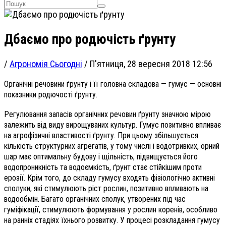
Дбаємо про родючість ґрунту
/
Агрономія Сьогодні
/
П'ятниця, 28 вересня 2018 12:56
Органічні речовини ґрунту і її головна складова — гумус — основні
показники родючості ґрунту.
Регулювання запасів органічних речовин ґрунту значною мірою
залежить від виду вирощуваних культур. Гумус позитивно впливає
на агрофізичні властивості ґрунту. При цьому збільшується
кількість структурних агрегатів, у тому числі і водотривких, орний
шар має оптимальну будову і щільність, підвищується його
водопроникність та водоємкість, ґрунт стає стійкішим проти
ерозії. Крім того, до складу гумусу входять фізіологічно активні
сполуки, які стимулюють ріст рослин, позитивно впливають на
водообмін. Багато органічних сполук, утворених під час
гуміфікації, стимулюють формування у рослин коренів, особливо
на ранніх стадіях їхнього розвитку. У процесі розкладання гумусу