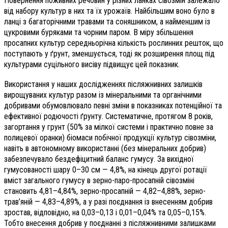
Повернення поживних речовин у різних ланках сівозмін залежало
від набору культур в них та їх урожаїв. Найбільшим воно було в
ланці з багаторічними травами та соняшником, а найменшим із
цукровими буряками та чорним паром. В міру збільшення
просапних культур середньорічна кількість рослинних решток, що
поступають у ґрунт, зменшується, тоді як розширення площ під
культурами суцільного висіву підвищує цей показник.
Використання у наших дослідженнях післяжнивних залишків
вирощуваних культур разом із мінеральними та органічними
добривами обумовлювало певні зміни в показниках потенційної та
ефективної родючості ґрунту. Систематичне, протягом 8 років,
загортання у грунт (50% за мілкої системи і практично повне за
полицевої оранки) біомаси побічної продукції культур сівозміни,
навіть в автономному використанні (без мінеральних добрив)
забезпечувало бездефіцитний баланс гумусу. За вихідної
гумусованості шару 0–30 см — 4,8%, на кінець другої ротації
вміст загального гумусу в зерно-паро-просапній сівозміні
становить 4,81–4,84%, зерно-просапній — 4,82–4,88%, зерно-
трав’яній — 4,83–4,89%, а у разі поєднання із внесенням добрив
зростав, відповідно, на 0,03–0,13 і 0,01–0,04% та 0,05–0,15%.
Тобто внесення добрив у поєднанні з післяжнивними залишками