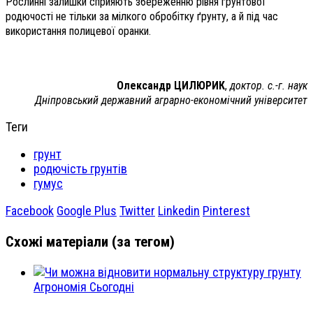
Рослинні залишки сприяють збереженню рівня ґрунтової
родючості не тільки за мілкого обробітку ґрунту, а й під час
використання полицевої оранки.
Олександр ЦИЛЮРИК
,
доктор. с.-г. наук
Дніпровський державний аграрно-економічний університет
Теги
грунт
родючість грунтів
гумус
Facebook
Google Plus
Twitter
Linkedin
Pinterest
Схожі матеріали (за тегом)
Агрономія Сьогодні