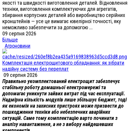
якості та швидкості виготовлення деталей. Відновлення
техніки, виготовлення комплектуючих для агрегатів,
збирання корпусних деталей або виробництво серійних
кронштейнів — усе це вимагає ювелірної точності, яку
неможливо забезпечити за допомогою ...
09 серпня 2026
Більше
Агроновини
Комплектація електрощитового обладнання: як зібрати
надійну систему без переплат
09 серпня 2026
Правильно укомплектований електрощит забезпечує
стабільну роботу домашньої електромережі та
допомагає уникнути зайвих витрат під час експлуатації.
Надмірна кількість модулів лише збільшує бюджет, тоді
як економія на захисних пристроях може призвести до
пошкодження техніки або небезпечних аварійних
ситуацій. Саме тому комплектацію варто починати з
аналізу навантаження, а не з вибору найдешевших
компонентів.