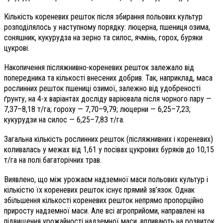
Кількість кореневих решток після збирання польових культур
розподілялось у наступному порядку: люцерна, пшениця озима,
соняшник, кукурудза на зерно та силос, ячмінь, горох, буряки
цукрові.
Накопичення післяжнивно-кореневих решток залежало від
попередника та кількості внесених добрив. Так, наприклад, маса
рослинних решток пшениці озимої, залежно від удобреності
ґрунту, на 4-х варіантах досліду варіювала після чорного пару —
7,37–8,18 т/га; гороху — 7,70–9,79; люцерни — 6,25–7,23;
кукурудзи на силос — 6,25–7,83 т/га.
Загальна кількість рослинних решток (післяжнивних і кореневих)
коливалась у межах від 1,61 у посівах цукрових буряків до 10,15
т/га на полі багаторічних трав.
Виявлено, що між урожаєм надземної маси польових культур і
кількістю їх кореневих решток існує прямий зв’язок. Однак
збільшення кількості кореневих решток непрямо пропорційно
приросту надземної маси. Але всі агроприйоми, направлені на
підвищення урожайності надземної маси, впливають на розвиток