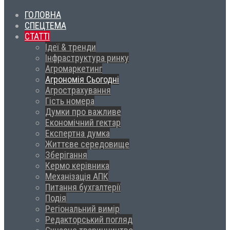
ГОЛОВНА
СПЕЦТЕМА
СТАТТІ
Ідеї & тренди
Інфраструктура ринку
Агромаркетинг
Агрономія Сьогодні
Агрострахування
Гість номера
Думки про важливе
Економічний гектар
Експертна думка
Життєве середовище
Зберігання
Кермо керівника
Механізація АПК
Питання бухгалтерії
Подія
Регіональний вимір
Редакторський погляд