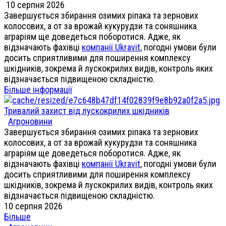
10 серпня 2026
Завершується збирання озимих ріпака та зернових
колосових, а от за врожай кукурудзи та соняшника
аграріям ще доведеться поборотися. Адже, як
відзначають фахівці
компанії Ukravit
, погодні умови були
досить сприятливими для поширення комплексу
шкідників, зокрема й лускокрилих видів, контроль яких
відзначається підвищеною складністю.
Більше інформації
Тривалий захист від лускокрилих шкідників
Агроновини
Завершується збирання озимих ріпака та зернових
колосових, а от за врожай кукурудзи та соняшника
аграріям ще доведеться поборотися. Адже, як
відзначають фахівці
компанії Ukravit
, погодні умови були
досить сприятливими для поширення комплексу
шкідників, зокрема й лускокрилих видів, контроль яких
відзначається підвищеною складністю.
10 серпня 2026
Більше