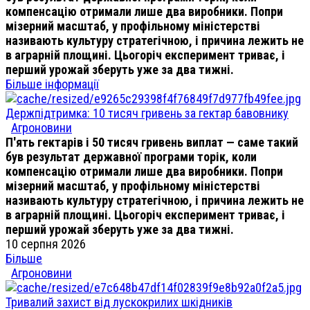
компенсацію отримали лише два виробники. Попри
мізерний масштаб, у профільному міністерстві
називають культуру стратегічною, і причина лежить не
в аграрній площині. Цьогоріч експеримент триває, і
перший урожай зберуть уже за два тижні.
Більше інформації
Держпідтримка: 10 тисяч гривень за гектар бавовнику
Агроновини
П'ять гектарів і 50 тисяч гривень виплат — саме такий
був результат державної програми торік, коли
компенсацію отримали лише два виробники. Попри
мізерний масштаб, у профільному міністерстві
називають культуру стратегічною, і причина лежить не
в аграрній площині. Цьогоріч експеримент триває, і
перший урожай зберуть уже за два тижні.
10 серпня 2026
Більше
Агроновини
Тривалий захист від лускокрилих шкідників