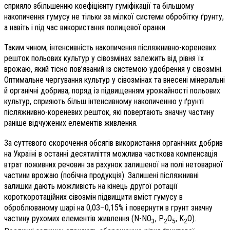
сприяло збільшенню коефіцієнту гуміфікації та більшому
накопичення гумусу не тільки за мілкої системи обробітку ґрунту,
а навіть і під час використання полицевої оранки.
Таким чином, інтенсивність накопичення післяжнивно-кореневих
решток польових культур у сівозмінах залежить від рівня їх
врожаю, який тісно пов’язаний із системою удобрення у сівозміні.
Оптимальне чергування культур у сівозмінах та внесені мінеральні
й органічні добрива, поряд із підвищенням урожайності польових
культур, сприяють більш інтенсивному накопиченню у ґрунті
післяжнивно-кореневих решток, які повертають значну частину
раніше відчужених елементів живлення.
За суттєвого скорочення обсягів використання органічних добрив
на Україні в останні десятиліття можлива часткова компенсація
втрат поживних речовин за рахунок залишеної на полі нетоварної
частини врожаю (побічна продукція). Залишені післяжнивні
залишки дають можливість на кінець другої ротації
короткоротаційних сівозмін підвищити вміст гумусу в
оброблюваному шарі на 0,03–0,15% і повернути в грунт значну
частину рухомих елементів живлення (N-NO
, Р
О
, K
O).
3
2
5
2