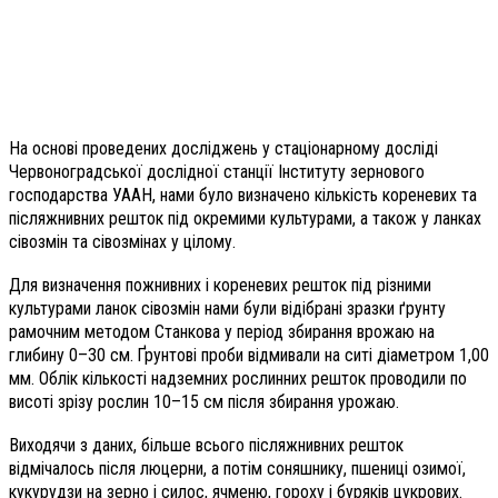
На основі проведених досліджень у стаціонарному досліді
Червоноградської дослідної станції Інституту зернового
господарства УААН, нами було визначено кількість кореневих та
післяжнивних решток під окремими культурами, а також у ланках
сівозмін та сівозмінах у цілому.
Для визначення пожнивних і кореневих решток під різними
культурами ланок сівозмін нами були відібрані зразки ґрунту
рамочним методом Станкова у період збирання врожаю на
глибину 0–30 см. Ґрунтові проби відмивали на ситі діаметром 1,00
мм. Облік кількості надземних рослинних решток проводили по
висоті зрізу рослин 10–15 см після збирання урожаю.
Виходячи з даних, більше всього післяжнивних решток
відмічалось після люцерни, а потім соняшнику, пшениці озимої,
кукурудзи на зерно і силос, ячменю, гороху і буряків цукрових.