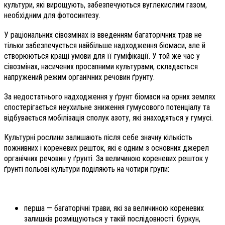
культури, які вирощують, забезпечуються вуглекислим газом,
необхідним для фотосинтезу.
У раціональних сівозмінах із введенням багаторічних трав не
тільки забезпечується найбільше надходження біомаси, але й
створюються кращі умови для її гуміфікації. У той же час у
сівозмінах, насичених просапними культурами, складається
напружений режим органічних речовин ґрунту.
За недостатнього надходження у ґрунт біомаси на орних землях
спостерігається неухильне зниження гумусового потенціалу та
відбувається мобілізація сполук азоту, які знаходяться у гумусі.
Культурні рослини залишають після себе значну кількість
пожнивних і кореневих решток, які є одним з основних джерел
органічних речовин у ґрунті. За величиною кореневих решток у
ґрунті польові культури поділяють на чотири групи:
перша — багаторічні трави, які за величиною кореневих
залишків розміщуються у такій послідовності: буркун,