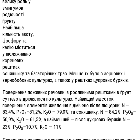
велику роль у
зміні умов
родючості
ґрунту.
Найбільша
кількість азоту,
фосфору та
калію міститься
у післяжнивно-
кореневих
рештках
соняшнику та багаторічних трав. Менше їх було в зернових і
зернобобових культурах, а також у рештках цукрових буряків.
Повернення поживних речовин із рослинними рештками в ґрунт
суттєво відрізнялося по культурах. Найвищий відсоток
повернення елементів живлення відмічено після люцерни: N —
83,4%, P
O
–81,2%, K
O — 79,9%; та соняшнику: N — 84,2%, P
O
–
2
5
2
2
5
50,9%, K
O — 61,5%, а найменший — після цукрових буряків N —
2
23%, P
O
–10,7%, K
O — 11%.
2
5
2