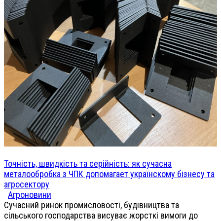
Точність, швидкість та серійність: як сучасна
металообробка з ЧПК допомагает українскому бізнесу та
агросектору
Агроновини
Сучасний ринок промисловості, будівництва та
сільського господарства висуває жорсткі вимоги до