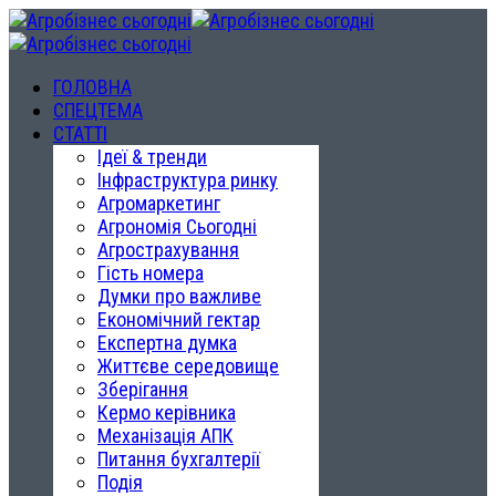
ГОЛОВНА
СПЕЦТЕМА
СТАТТІ
Ідеї & тренди
Інфраструктура ринку
Агромаркетинг
Агрономія Сьогодні
Агрострахування
Гість номера
Думки про важливе
Економічний гектар
Експертна думка
Життєве середовище
Зберігання
Кермо керівника
Механізація АПК
Питання бухгалтерії
Подія