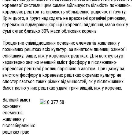
кореневої системи і цим самим збільшують кількість пожнивно-
кореневих решток та сприяють збільшенню родючості ґрунту.
Крім цього, в ґрунт надходять не враховані органічні речовини,
переважно відмираючі корінці і кореневі виділення, маса яких у
сумі сягає близько 30% маси облікових коренів.
Процентне співвідношення основних елементів живлення у
пожнивних рештках всіх культур, за винятком пшениці озимої і
соняшнику, вище, ніж у кореневих рештках. Для всіх культур
характерно значно менший вміст фосфору в післяжнивно-
кореневих рештках рослин порівняно з азотом. При цьому за
вмістом фосфору в кореневих рештках окремих культур не
спостерігається таких різких відмінностей, як у після
жнивних.
Вміст калію у них рештках удвічі-тричі вищий, ніж у коренях.
Валовий вміст
основних
елементів
живлення у
післязбиральних
рештках грає