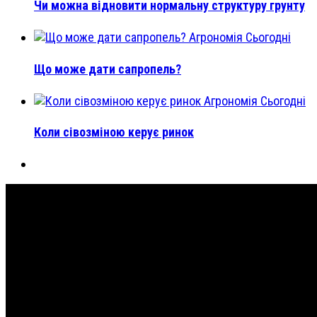
Чи можна відновити нормальну структуру грунту
Агрономія Сьогодні
Що може дати сапропель?
Агрономія Сьогодні
Коли сівозміною керує ринок