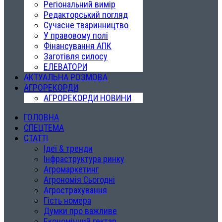
Регіональний вимір
Редакторський погляд
Сучасне тваринництво
У правовому полі
Фінансування АПК
Заготівля силосу
ЕЛЕВАТОРИ
АКТУАЛЬНА РОЗМОВА
АГРОРЕКОРДИ
АГРОРЕКОРДИ НОВИНИ
ГОЛОВНА
СПЕЦТЕМА
СТАТТІ
Ідеї & тренди
Інфраструктура ринку
Агромаркетинг
Агрономія Сьогодні
Агрострахування
Гість номера
Думки про важливе
Економічний гектар