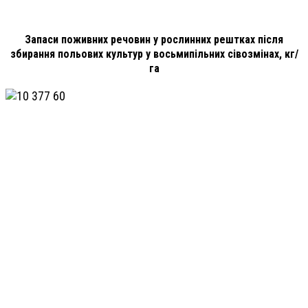
Запаси поживних речовин у рослинних рештках після
збирання польових культур у восьмипільних сівозмінах, кг/
га