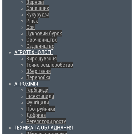
Зернові
Соняшник
Кукурудза
Ріпак
Соя
Цукровий буряк
Овочівництво
Садівництво
АГРОТЕХНОЛОГІЇ
Вирощування
Точне землеробство
Зберігання
Переробка
АГРОХІМІЯ
Гербіциди
Інсектициди
Фунгіциди
Протруйники
Добрива
Регулятори росту
ТЕХНІКА ТА ОБЛАДНАННЯ
Збиральна техніка