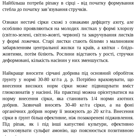
Найбільша потреба ріпаку в сірці - від початку формування
стебла до початку зав’язування стручків.
Ознаки нестачі сірки схожі з ознаками дефіциту азоту, але
особливо проявляються на молодих листках у формі хлорозу
(світло-зелені, світло-жовті, червоні) та закручування листків
у формі ложечки. Старі листки стають білими з малиновим
забарвленням центральної жилки та країв, а квітки - блідо-
жовтими, потім біліють. Рослини відстають у рості, стручки
деформовані, кількість насінин у них зменшується.
Найкраще вносити сірчані добрива під основний обробіток
ґрунту у нормі 30-80 кг/га д. р. Потрібно враховувати, що
внесення високих норм сірки може підвищувати вміст
глюкозинатів у насінні. На практиці можна орієнтуватися на
норму внесення сірки, яка становить 1/4 норми азотних
добрив. Зазвичай вносять 30-40 кг/га сірки, а на фоні
органічних добрив норму її знижують до 20 кг/га. Внесення
сірки в ґрунт більш ефективне, ніж позакореневі підживлення.
Під ріпак, як і під інші капустяні культури, ефективно
застосовувати сульфат амонію, що пояснюється позитивною