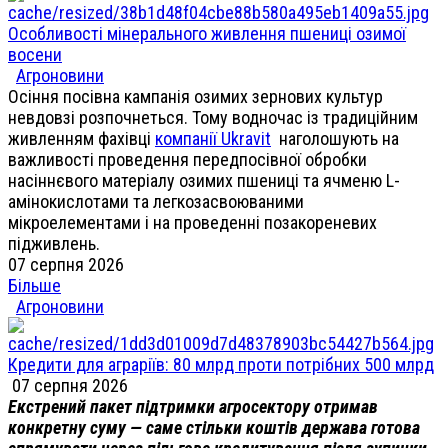
Особливості мінерального живлення пшениці озимої
восени
Агроновини
Осіння посівна кампанія озимих зернових культур
невдовзі розпочнеться. Тому водночас із традиційним
живленням фахівці
компанії Ukravit
наголошують на
важливості проведення передпосівної обробки
насіннєвого матеріалу озимих пшениці та ячменю L-
амінокислотами та легкозасвоюваними
мікроелементами і на проведенні позакореневих
підживлень.
07 серпня 2026
Більше
Агроновини
Кредити для аграріїв: 80 млрд проти потрібних 500 млрд
07 серпня 2026
Екстрений пакет підтримки агросектору отримав
конкретну суму — саме стільки коштів держава готова