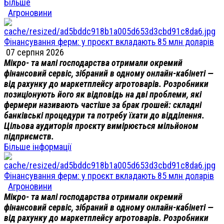
Більше
Агроновини
Фінансування ферм: у проєкт вкладають 85 млн доларів
07 серпня 2026
Мікро- та малі господарства отримали окремий
фінансовий сервіс, зібраний в одному онлайн-кабінеті —
від рахунку до маркетплейсу агротоварів. Розробники
позиціонують його як відповідь на дві проблеми, які
фермери називають частіше за брак грошей: складні
банківські процедури та потребу їхати до відділення.
Цільова аудиторія проєкту вимірюється мільйоном
підприємств.
Більше інформації
Фінансування ферм: у проєкт вкладають 85 млн доларів
Агроновини
Мікро- та малі господарства отримали окремий
фінансовий сервіс, зібраний в одному онлайн-кабінеті —
від рахунку до маркетплейсу агротоварів. Розробники