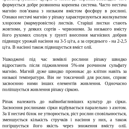
формується добре розвинена коренева система. Часто нестача
магнію пов’язана з низьким вмістом фосфору в рослині.
Ознаки нестачі магнію у ріпаку характеризуються жилкуватим
хлорозом (мармуровістю) листків. Старіші листки стають
жовтими, у деяких сортів - червоними. За низького вмісту
його рухомих сполук у ґрунті внесення магнієвих добрив
підвищує урожай насіння на 3-5 ц/га, а за середнього - на 2-2,5
ц/га. В насінні також підвищується вміст олії.
Ушкоджені під час зимівлі рослини ріпаку швидко
відростають після підживлення 5%-им розчином сульфату
магнію. Магній дуже швидко проникає до клітин навіть за
низької температури. Він не токсичний для рослин, сприяє
засвоєнню ними інших елементів живлення. Одночасно
поліпшується живлення ріпаку сіркою.
Ріпак належить до найвибагливіших культур до сірки.
Засвоєння рослинами сірки відбувається паралельно з азотом.
За її нестачі білок не утворюється, ріст рослин сповільнюється,
зменшується кількість стручків і насіння у них, а також
погіршується його якість через зниження вмісту олії.