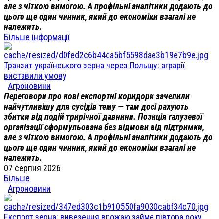
але з чіткою вимогою. А профільні аналітики додають до
цього ще один чинник, який до економіки взагалі не
належить.
Більше інформації
Транзит українського зерна через Польщу: аграрії
виставили умову
Агроновини
Переговори про нові експортні коридори зачепили
найчутливішу для сусідів тему — там досі рахують
збитки від подій трирічної давнини. Позиція галузевої
організації сформульована без відмови від підтримки,
але з чіткою вимогою. А профільні аналітики додають до
цього ще один чинник, який до економіки взагалі не
належить.
07 серпня 2026
Більше
Агроновини
Експорт зерна: вивезення врожаю займе півтора року