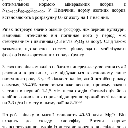
оптимальною нормою мінеральних добрив є
N
P
K
. У Німеччині норму азотних добрив
80−120
60−90
60−90
встановлюють з розрахунку 60 кг азоту на 1 т насіння.
Ріпак потребує значно більше фосфору, ніж зернові культури.
Найбільш інтенсивно він поглинає його у період між
стеблуванням і цвітінням (2-3 кг/га Р
О
за добу). Слід також
2
5
зазначити, що коренева система ріпаку здатна мобілізувати
фосфор із важкорозчинних сполук ґрунту.
Засвоєння ріпаком калію набагато випереджає утворення сухої
речовини в рослинах, яке відбувається в основному лише
наступного року. З усієї кількості калію, який потрібен ріпаку
озимому, 35-40% засвоюється вже восени, причому значна
частина в перший 1-1,5 міс. після сходів. Оптимізація його
калійного живлення сприяє підвищенню урожайності насіння
на 2-3 ц/га і вмісту в ньому олії на 8-10%.
Потреба ріпаку в магнії становить 40-50 кг/га МgО. Він
входить до складу хлорофілу. Восени сприяє
транспортуванню цукрів із листя до коренів, внаслідок чого