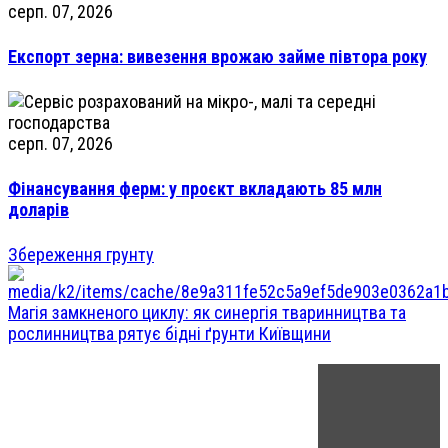
серп. 07, 2026
Експорт зерна: вивезення врожаю займе півтора року
серп. 07, 2026
Фінансування ферм: у проєкт вкладають 85 млн
доларів
Збереження грунту
Магія замкненого циклу: як синергія тваринництва та
рослинництва рятує бідні ґрунти Київщини