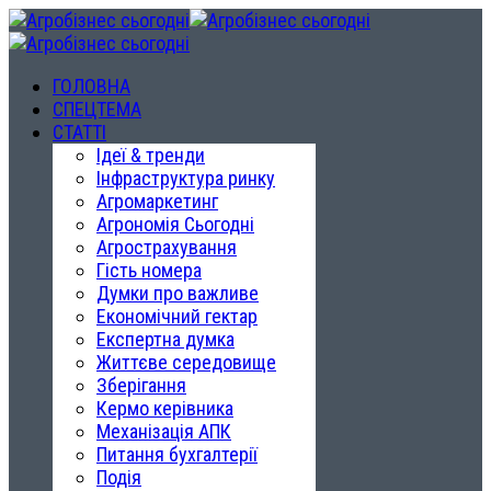
ГОЛОВНА
СПЕЦТЕМА
СТАТТІ
Ідеї & тренди
Інфраструктура ринку
Агромаркетинг
Агрономія Сьогодні
Агрострахування
Гість номера
Думки про важливе
Економічний гектар
Експертна думка
Життєве середовище
Зберігання
Кермо керівника
Механізація АПК
Питання бухгалтерії
Подія