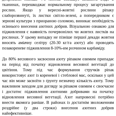
тканинах, перешкоджає нормальному процесу загартування
рослин. Якщо у вересні-жовтні рослини ріпаку
слаборозвинуті, їх листки світло-зелені, а попередником є
зернові культури з приораною соломою, виникає необхідність
осіннього внесення азотних добрив. Візуальною ознакою для
підживлення є наявність почервонілих чи жовтих листків на
рослинах. У цьому випадку не пізніше першої декади жовтня
вносять аміачну селітру (20-30 кг/га азоту) або проводять
позакореневе підживлення 8-10%-им розчином карбаміду.
До 80% весняного засвоєння азоту ріпаком озимим припадає
на період від початку відновлення весняної вегетації до
цвітіння. Тому під час формування стручків ріпак
використовує азот із кореневої і стеблової мас, оскільки у цей
час він може засвоїти з ґрунту незначну кількість азоту. Тому
важливим заходом для догляду за ріпаком озимим є своєчасне
і достатнє підживлення азотними добривами на початку
відновлення весняної вегетації. Азот напровесні потрібно
внести якомога раніше. В районах із достатнім зволоженням
роздрібне (у два строки) внесення азотних добрив
найефективніше.