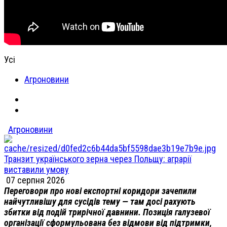
Усі
Агроновини
Агроновини
Транзит українського зерна через Польщу: аграрії
виставили умову
07 серпня 2026
Переговори про нові експортні коридори зачепили
найчутливішу для сусідів тему — там досі рахують
збитки від подій трирічної давнини. Позиція галузевої
організації сформульована без відмови від підтримки,