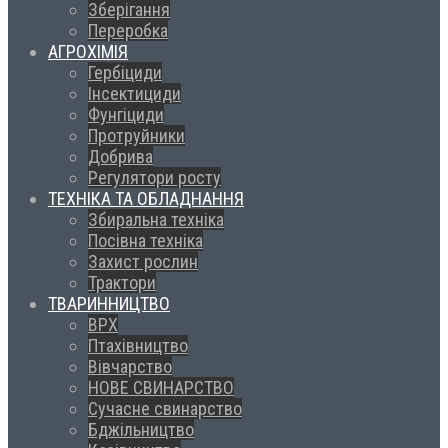
Зберігання
Переробка
АГРОХІМІЯ
Гербіциди
Інсектициди
Фунгіциди
Протруйники
Добрива
Регулятори росту
ТЕХНІКА ТА ОБЛАДНАННЯ
Збиральна техніка
Посівна техніка
Захист рослин
Трактори
ТВАРИННИЦТВО
ВРХ
Птахівництво
Вівчарство
НОВЕ СВИНАРСТВО
Сучасне свинарство
Бджільництво