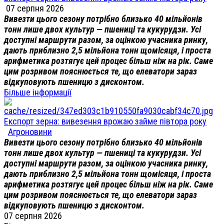
07 серпня 2026
Вивезти цього сезону потрібно близько 40 мільйонів
тонн лише двох культур — пшениці та кукурудзи. Усі
доступні маршрути разом, за оцінкою учасника ринку,
дають приблизно 2,5 мільйона тонн щомісяця, і проста
арифметика розтягує цей процес більш ніж на рік. Саме
цим розривом пояснюється те, що елеватори зараз
відкуповують пшеницю з дисконтом.
Більше інформації
Експорт зерна: вивезення врожаю займе півтора року
Агроновини
Вивезти цього сезону потрібно близько 40 мільйонів
тонн лише двох культур — пшениці та кукурудзи. Усі
доступні маршрути разом, за оцінкою учасника ринку,
дають приблизно 2,5 мільйона тонн щомісяця, і проста
арифметика розтягує цей процес більш ніж на рік. Саме
цим розривом пояснюється те, що елеватори зараз
відкуповують пшеницю з дисконтом.
07 серпня 2026