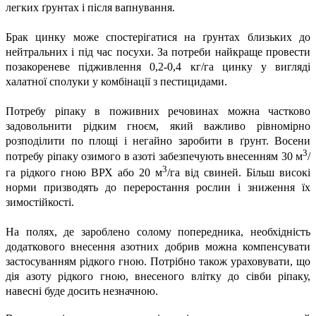
легких ґрунтах і після вапнування.
Брак цинку може спостерігатися на ґрунтах близьких до
нейтральних і під час посухи. За потреби найкраще провести
позакореневе підживлення 0,2-0,4 кг/га цинку у вигляді
халатної сполуки у комбінації з пестицидами.
Потребу ріпаку в поживних речовинах можна частково
задовольнити рідким гноєм, який важливо рівномірно
розподілити по площі і негайно заробити в ґрунт. Восени
3
потребу ріпаку озимого в азоті забезпечують внесенням 30 м
/
3
га рідкого гною ВРХ або 20 м
/га від свиней. Більш високі
норми призводять до переростання рослин і зниження їх
зимостійкості.
На полях, де зароблено солому попередника, необхідність
додаткового внесення азотних добрив можна компенсувати
застосуванням рідкого гною. Потрібно також ураховувати, що
дія азоту рідкого гною, внесеного влітку до сівби ріпаку,
навесні буде досить незначною.