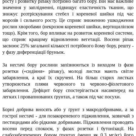
росту і розвитку ріпаку потрібно багато бору. Він має важливе
значення у заплідненні, підвищує еластичність тканин, що
знижує розтріскування стебел і кореневої шийки під час
морозів і сильного росту. Це сприяє зниженню ушкодження
рослин хворобами (некрозом кореневої шийки, вертициліозом
тощо). Крім того, бор впливає на розвиток кореневої системи,
що сприяє кращому відновленню вегетації. Восени ріпак
засвоює 25% загальної кількості потрібного йому бору, решту -
у фазу диференціації бруньок.
За нестачі бору рослини запізнюються із виходом із фази
розетки («сидіння» ріпаку), молоді листки мають світле
забарвлення, а краї їх скручені. На більш старих листках
утворюються плями червоного та червоно-фіолетового
забарвлення. Дефіцит бору спостерігається насамперед на
легких і провапнованих ґрунтах, а також під час посухи.
Борні добрива вносять або у ґрунт з макродобривами, а за
гострої нестачі - для позакореневого підживлення, зазвичай з
пестицидами або рідкими добривами. Підживлення проводять
восени перед спокоєм, у фазах розетки і бутонізації. На
слабозабезпечених бором ґрунтах (менш як 0,3 мг/кг) його