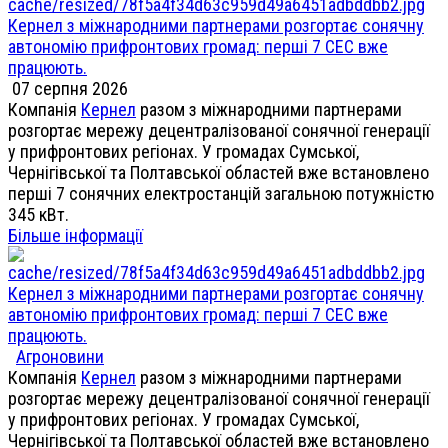
Кернел з міжнародними партнерами розгортає сонячну
автономію прифронтових громад: перші 7 СЕС вже
працюють.
07 серпня 2026
Компанія
Кернел
разом з міжнародними партнерами
розгортає мережу децентралізованої сонячної генерації
у прифронтових регіонах. У громадах Сумської,
Чернігівської та Полтавської областей вже встановлено
перші 7 сонячних електростанцій загальною потужністю
345 кВт.
Більше інформації
Кернел з міжнародними партнерами розгортає сонячну
автономію прифронтових громад: перші 7 СЕС вже
працюють.
Агроновини
Компанія
Кернел
разом з міжнародними партнерами
розгортає мережу децентралізованої сонячної генерації
у прифронтових регіонах. У громадах Сумської,
Чернігівської та Полтавської областей вже встановлено