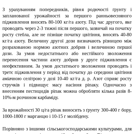
З урахуванням попередників, рівня родючості ґрунту і
запланованої урожайності за першого ранньовесняного
підживлення вносять 80-100 кг/га азоту. Під час другого, яке
проводять через 2-3 тижні після першого, зазвичай на початку
росту стебла, але не пізніше початку цвітіння, вносять 40-80
кг/га азоту. Величину другої дози визначають різницею між
розрахованою нормою азотних добрив і величиною першої
дози. За умов недостатнього або нестійкого зволоження
перенесення частини азоту добрив у друге підживлення є
неефективним. За умов достатнього зволоження проводять і
третє підживлення у період від початку до середини цвітіння
аміачною селітрою у дозі 10-40 кг/га д. р. Азот сприяє росту
стручків і підвищує масу насіння ріпаку. Одночасно з
внесенням пестицидів ріпак можна обробляти кілька разів 8-
10%-м розчином карбаміду.
За врожайності 30 ц/га ріпак виносить з ґрунту 300-400 г бору,
1000-1800 г марганцю і 10-15 г молібдену.
Порівняно з іншими сільськогосподарськими культурами, для