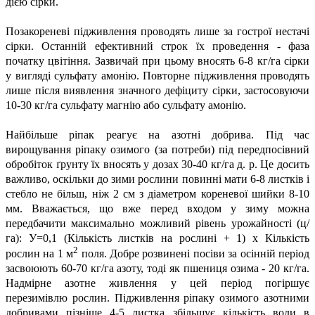
дією сірки.
Позакореневі підживлення проводять лише за гострої нестачі
сірки. Останній ефективний строк їх проведення - фаза
початку цвітіння. Зазвичай при цьому вносять 6-8 кг/га сірки
у вигляді сульфату амонію. Повторне підживлення проводять
лише після виявлення значного дефіциту сірки, застосовуючи
10-30 кг/га сульфату магнію або сульфату амонію.
Найбільше ріпак реагує на азотні добрива. Під час
вирощування ріпаку озимого (за потреби) під передпосівний
обробіток ґрунту їх вносять у дозах 30-40 кг/га д. р. Це досить
важливо, оскільки до зими рослини повинні мати 6-8 листків і
стебло не більш, ніж 2 см з діаметром кореневої шийки 8-10
мм. Вважається, що вже перед входом у зиму можна
передбачити максимально можливий рівень урожайності (ц/
га): У=0,1 (Кількість листків на рослині + 1) х Кількість
2
рослин на 1 м
поля. Добре розвинені посіви за осінній період
засвоюють 60-70 кг/га азоту, тоді як пшениця озима - 20 кг/га.
Надмірне азотне живлення у цей період погіршує
перезимівлю рослин. Підживлення ріпаку озимого азотними
добривами пізніше 4-5 листка збільшує кількість води в