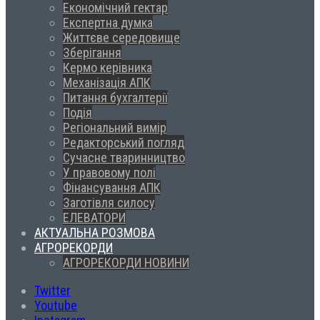
Економічний гектар
Експертна думка
Життєве середовище
Зберігання
Кермо керівника
Механізація АПК
Питання бухгалтерії
Подія
Регіональний вимір
Редакторський погляд
Сучасне тваринництво
У правовому полі
Фінансування АПК
Заготівля силосу
ЕЛЕВАТОРИ
АКТУАЛЬНА РОЗМОВА
АГРОРЕКОРДИ
АГРОРЕКОРДИ НОВИНИ
Twitter
Youtube