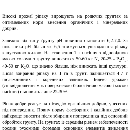
Високі врожаї ріпаку вирощують на родючих ґрунтах за
оптимальних норм внесення органічних і мінеральних
добрив.
Залежно від типу ґрунту рН повинно становити 6,2-7,0. За
показника рН більш як 6,5 знижується ушкодження ріпаку
капустяною килою. На створення 1 т насіння з відповідною
масою соломи з ґрунту виноситься 50-60 кг N, 20-25 - Р
О
,
2
5
40-50 кг К
О, що значно більше, ніж виносять інші культури.
2
Після збирання ріпаку на 1 га в ґрунті залишається 4-7 т
післяжнивних і кореневих залишків. Індекс урожаю
(співвідношення між поверхневою біологічною масою і масою
насіння) становить лише 25-30%.
Ріпак добре реагує на післядію органічних добрив, унесених
під попередник. Повну норму фосфорних і калійних добрив
найкраще вносити після збирання попередника під основний
обробіток ґрунту. На ґрунтах із середнім рівнем забезпеченості
рослин рухомими формами основних елементів живлення