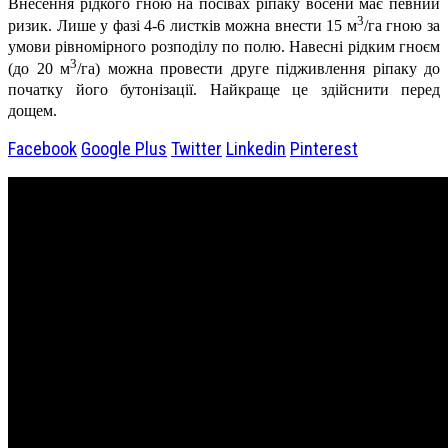
Внесення рідкого гною на посівах ріпаку восени має певний
3
ризик. Лише у фазі 4-6 листків можна внести 15 м
/га гною за
умови рівномірного розподілу по полю. Навесні рідким гноєм
3
(до 20 м
/га) можна провести друге підживлення ріпаку до
початку його бутонізації. Найкраще це здійснити перед
дощем.
Facebook
Google Plus
Twitter
Linkedin
Pinterest