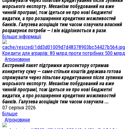
спрямувати через пільгове кредитування після зупинки
морського експорту. Механізм побудований на вже
чинній програмі, тож ідеться не про нові бюджетні
видатки, а про розширення кредитних можливостей
банків. Галузева асоціація тим часом озвучила власний
розрахунок потреби — і він відрізняється в рази
.
Більше інформації
Кредити для аграріїв: 80 млрд проти потрібних 500 млрд
Агроновини
Екстрений пакет підтримки агросектору отримав
конкретну суму — саме стільки коштів держава готова
спрямувати через пільгове кредитування після зупинки
морського експорту. Механізм побудований на вже
чинній програмі, тож ідеться не про нові бюджетні
видатки, а про розширення кредитних можливостей
банків. Галузева асоціація тим часом озвучила ...
07 серпня 2026
Більше
Агроновини