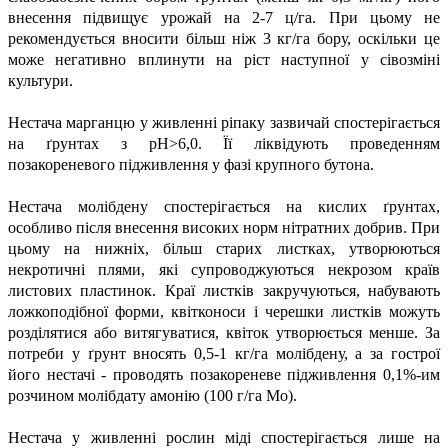
внесення підвищує урожай на 2-7 ц/га. При цьому не
рекомендується вносити більш ніж 3 кг/га бору, оскільки це
може негативно вплинути на ріст наступної у сівозміні
культури.
Нестача марганцю у живленні ріпаку зазвичай спостерігається
на ґрунтах з рН>6,0. Її ліквідують проведенням
позакореневого підживлення у фазі крупного бутона.
Нестача молібдену спостерігається на кислих ґрунтах,
особливо після внесення високих норм нітратних добрив. При
цьому на нижніх, більш старих листках, утворюються
некротичні плями, які супроводжуються некрозом країв
листових пластинок. Краї листків закручуються, набувають
ложкоподібної форми, квітконоси і черешки листків можуть
розділятися або витягуватися, квіток утворюється менше. За
потреби у ґрунт вносять 0,5-1 кг/га молібдену, а за гострої
його нестачі - проводять позакореневе підживлення 0,1%-им
розчином молібдату амонію (100 г/га Мо).
Нестача у живленні рослин міді спостерігається лише на