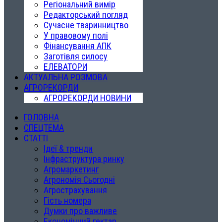
Регіональний вимір
Редакторський погляд
Сучасне тваринництво
У правовому полі
Фінансування АПК
Заготівля силосу
ЕЛЕВАТОРИ
АКТУАЛЬНА РОЗМОВА
АГРОРЕКОРДИ
АГРОРЕКОРДИ НОВИНИ
ГОЛОВНА
СПЕЦТЕМА
СТАТТІ
Ідеї & тренди
Інфраструктура ринку
Агромаркетинг
Агрономія Сьогодні
Агрострахування
Гість номера
Думки про важливе
Економічний гектар