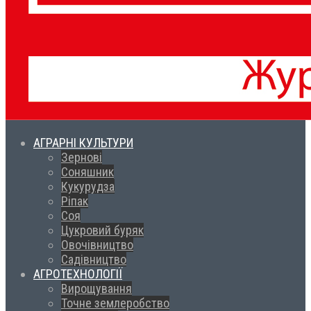
АГРАРНІ КУЛЬТУРИ
Зернові
Соняшник
Кукурудза
Ріпак
Соя
Цукровий буряк
Овочівництво
Садівництво
АГРОТЕХНОЛОГІЇ
Вирощування
Точне землеробство