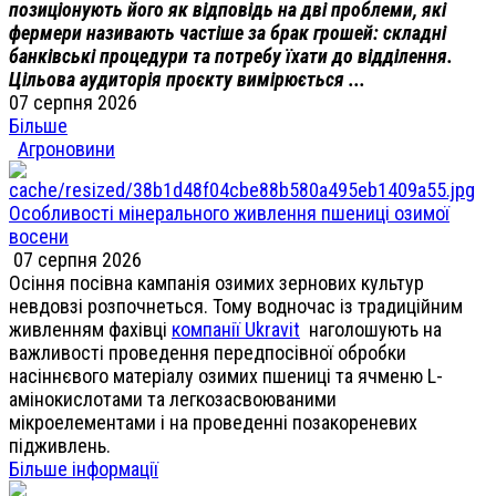
позиціонують його як відповідь на дві проблеми, які
фермери називають частіше за брак грошей: складні
банківські процедури та потребу їхати до відділення.
Цільова аудиторія проєкту вимірюється ...
07 серпня 2026
Більше
Агроновини
Особливості мінерального живлення пшениці озимої
восени
07 серпня 2026
Осіння посівна кампанія озимих зернових культур
невдовзі розпочнеться. Тому водночас із традиційним
живленням фахівці
компанії Ukravit
наголошують на
важливості проведення передпосівної обробки
насіннєвого матеріалу озимих пшениці та ячменю L-
амінокислотами та легкозасвоюваними
мікроелементами і на проведенні позакореневих
підживлень.
Більше інформації