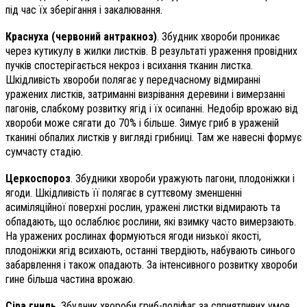
під час їх зберігання і закалювання.
Краснуха (червоний антракноз)
. Збудник хвороби проникає
через кутикулу в жилки листків. В результаті ураження провідних
пучків спостерігає­ться некроз і всихання тканин листка.
Шкідливість хвороби полягає у передчасному відмиранні
уражених листків, затриманні визрівання деревини і вимерзанні
пагонів, слабкому розвитку ягід і їх осипанні. Недобір врожаю від
хвороби може сягати до 70% і більше. Зимує гриб в ураженій
тканині обпалих листків у вигляді грибниці. Там же навесні формує
сумчасту стадію.
Церкоспороз
. Збудники хвороби уражують пагони, плодоніжки і
ягоди. Шкідливість її полягає в суттєвому зменшенні
асиміляційної поверхні рослин, уражені листки відмирають та
обпадають, що ослаблює рослини, які взимку часто вимерзають.
На уражених рослинах формуються ягоди низької якості,
плодоніжки ягід всихають, останні твердіють, набувають синього
забарвлення і також опадають. За інтенсивного розвитку хвороби
гине більша частина врожаю.
Сіра гниль
. Збудник хвороби гриб-поліфаг за сприятливих умов