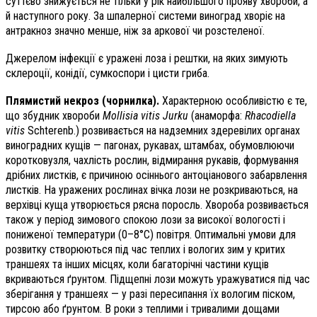
суттєво знижується не тільки у рік найбільшого прояву хвороби, а
й наступного року. За шпалерної системи виноград хворіє на
антракноз значно менше, ніж за аркової чи розстеленої.
Джерелом інфекції є уражені лоза і рештки, на яких зимують
склероції, конідії, сумкоспори і цисти гриба.
Плямистий некроз (чорнилка).
Характерною особливістю є те,
що збудник хвороби
Mollisia vitis Jurku
(анаморфа:
Rhacodiella
vitis
Schterenb.) розвивається на надземних здеревілих органах
виноградних кущів — пагонах, рукавах, штамбах, обумовлюючи
коротковузля, чахлість рослин, відмирання рукавів, формування
дрібних листків, є причиною осіннього антоціанового забарвлення
листків. На уражених рослинах вічка лози не розкриваються, на
верхівці куща утворюється рясна поросль. Хвороба розвивається
також у період зимового спокою лози за високої вологості і
пониженої температури (0–8°С) повітря. Оптимальні умови для
розвитку створюються під час теплих і вологих зим у критих
траншеях та інших місцях, коли багаторічні частини кущів
вкриваються ґрунтом. Підщепні лози можуть уражуватися під час
зберігання у траншеях — у разі пересипання їх вологим піском,
тирсою або ґрунтом. В роки з теплими і тривалими дощами