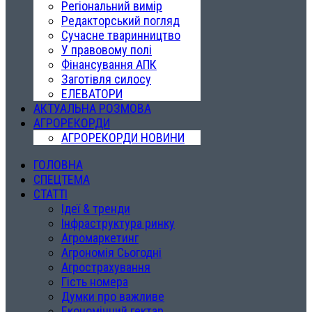
Регіональний вимір
Редакторський погляд
Сучасне тваринництво
У правовому полі
Фінансування АПК
Заготівля силосу
ЕЛЕВАТОРИ
АКТУАЛЬНА РОЗМОВА
АГРОРЕКОРДИ
АГРОРЕКОРДИ НОВИНИ
ГОЛОВНА
СПЕЦТЕМА
СТАТТІ
Ідеї & тренди
Інфраструктура ринку
Агромаркетинг
Агрономія Сьогодні
Агрострахування
Гість номера
Думки про важливе
Економічний гектар