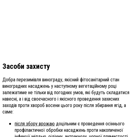
Засоби захисту
Добра перезимівля винограду, якісний фітосанітарний стан
виноградних насаджень у наступному вегетаційному році
залежатиме не тільки від погодних умов, які будуть складатися
навесні, а і від своєчасного і якісного проведення захисних
заходів проти хвороб восени цього року після збирання ягід, а
саме:
після збору врожаю
доцільним є проведення осіннього
профілактичної обробки насаджень проти накопиченої
інфекції мілдью, оідіуму, антракнозу, чорної плямистості,