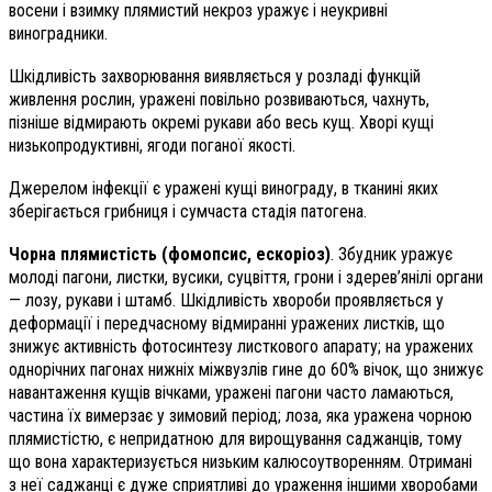
восени і взимку плямистий некроз уражує і не­укривні
виноградники.
Шкідливість захворювання виявляється у розладі функцій
живлення рослин, уражені повільно розвиваються, чахнуть,
пізніше відмирають окремі рукави або весь кущ. Хворі кущі
низькопродуктивні, ягоди поганої якості.
Джерелом інфекції є уражені кущі винограду, в тканині яких
зберігається грибниця і сумчаста стадія патогена.
Чорна плямистість (фомопсис, ескоріоз)
. Збудник уражує
молоді пагони, листки, вусики, суцвіття, грони і здерев’янілі органи
— лозу, рукави і штамб. Шкідливість хвороби проявляється у
деформації і передчасному відмиранні уражених листків, що
знижує активність фотосинтезу листкового апарату; на уражених
однорічних пагонах нижніх міжвузлів гине до 60% вічок, що знижує
навантаження кущів вічками, уражені пагони часто ламаються,
частина їх вимерзає у зимовий період; лоза, яка уражена чорною
плямистістю, є непридатною для вирощування саджанців, тому
що вона характеризується низьким калюсоутворенням. Отримані
з неї саджанці є дуже сприятливі до ураження іншими хворобами