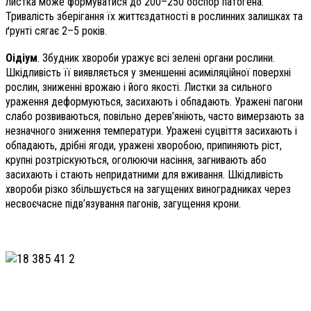
листка може формуватися до 200–250 ооспор патогена.
Тривалість зберігання їх життєздатності в рослинних залишках та
ґрунті сягає 2–5 років.
Оідіум
. Збудник хвороби уражує всі зелені органи рослини.
Шкідливість її виявляє­ться у зменшенні асиміляційної поверхні
рослин, зниженні врожаю і його якості. Листки за сильного
ураження деформуються, засихають і обпадають. Уражені пагони
слабо розвиваються, повільно дерев’яніють, часто вимерзають за
незначного зниження температури. Уражені суцвіття засихають і
обпадають, дрібні ягоди, уражені хворобою, припиняють ріст,
крупні розтріскуються, оголюючи насіння, загнивають або
засихають і стають непридатними для вживання. Шкідливість
хвороби різко збільшується на загущених виноградниках через
несвоєчасне підв’язування пагонів, загущення крони.