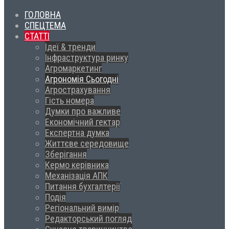
ГОЛОВНА
СПЕЦТЕМА
СТАТТІ
Ідеї & тренди
Інфраструктура ринку
Агромаркетинг
Агрономія Сьогодні
Агрострахування
Гість номера
Думки про важливе
Економічний гектар
Експертна думка
Життєве середовище
Зберігання
Кермо керівника
Механізація АПК
Питання бухгалтерії
Подія
Регіональний вимір
Редакторський погляд