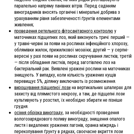
паралельно напряму панівних вітрів. Перед садінням
виноградників вносять органічні і мінеральні добрива з
урахуванням рівня забезпеченості ґрунтів елементами
живлення;
проведення ретельного фітосанітарного контролю
у
маточниках підщепних лоз, який виконують тричі: перший —
у травні-червні за появи на рослинах інфекційного хлорозу,
облямівки жилок, прижилкової мозаїки; другий — у серпні-
вересні у разі появи на рослинах скручування листків; третій
— після обпадання листків, перед заготівлею лоз на
бактеріальний рак. Виявлені уражені рослини на маточниках
знищують. У випадку, коли кількість уражених кущів
перевищує 5%, ділянку виключають із розмноження.
вирощування підщепної лози
на вертикальних шпалерах для
захисту від плямистого некрозу, а там, де підщепні лози
культивують у розстил, їх необхідно збирати не пізніше
грудня.
осіння обрізка винограду
, за необхідності проведення
вологозарядкового поливу винограду, знищення опалого
листя і видалених уражених пагонів, оранка міжрядь і
перекопування ґрунту в рядках, своєчасне вкриття лози