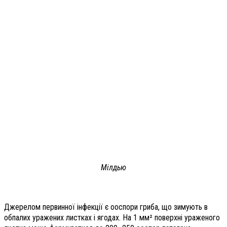
Мілдью
Джерелом первинної інфекції є ооспори гриба, що зимують в
обпалих уражених листках і ягодах. На 1 мм² поверхні ураженого