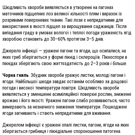
Шкідливість хвороби виявляється в утворенні на пагонах
маточників підщепних лоз великої кількості плям і виразок із
розривами поверхневих тканин. Такі лози є непридатними для
використання в якості підщеп за вирощування саджанців. Після
випадання граду в умовах вологої і теплої погоди ураженість ягід
хворобою становить до 30–60% протягом 3–5 днів.
Джерело інфекції — уражені пагони та ягоди, що осипалися, на
яких гриб зберігається у формі пікнід і склероціїв. Пікноспори в
пікнідах зберігають свою життєздатність до 2–3 років і більше.
Чорна гниль
. Збудник хвороби уражує листки, молоді пагони і
ягоди. Найбільшої шкоди завдає останнім особливо за дощової
погоди і високої температури повітря. Шкідливість хвороби
виявляється у зменшенні асиміляційної поверхні рослин, зниженні
врожаю і його якості. Уражені пагони слабо розвиваються, часто
вимерзають за незначного зниження температури. Пошкоджені
ягоди загнивають і стають непридатними для вживання.
Джерелом інфекції є уражені опалі листки, пагони, ягоди на яких
зберігається грибниця і пікнідіальне спороношення патогена.