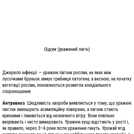
Оідіум (уражений пагін)
Джерело інфекції — уражені пагони рослин, на яких між
лусочками бруньок зимує грибниця патогена, а весною, на початку
вегетації рослин, поновлюється розвиток конідіального
спороношення.
Антракноз
. Шкідливість хвороби виявляється у тому, що уражені
листки зменшують асиміляційну поверхню, а пагони стають
крихкими і ламаються від незначного вітру. Вони повільно
визрівають і часто вимерзають. Уражені кущі відстають у рості і,
як правило, через 3–4 роки після ураження гинуть. Урожай ягід