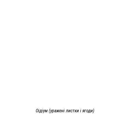
Оідіум (уражені листки і ягоди)