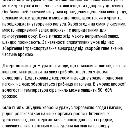
може уражувати всі зелені частини куща та однорічну деревину.
Особливо небезпечний він у разі проведення щеплення винограду,
оскільки може уражувати місця щеплень, вростаючи в зрізи та
перешкоджати утворенню калуса. Хворі ягоди на смак є кислими,
мають неприємний запах плісняви і є непридатними для
приготування соку. Вина з таких ягід мають неприємний запах,
швидко прокисають. За наявності сприятливих умов під час
зберігання і транспортування винограду від хвороби гине значна
частина врожаю.
Джерело інфекції — уражені ягоди, що осипалися, листки, пагони,
інші рослинні рештки, на яких гриб зберігається у формі
склероціїв. Додатковим джерелом інфекції є уражені однорічні
пагони, на яких зберігається грибниця патогена. В умовах високої
вологості і температури сіра гниль може знищити 50–60%
урожаю.
Біла гниль
. Збудник хвороби уражує переважно ягоди і пагони,
рідше розвивається на інших органах рослин. Інтенсивне
ураження ягід спостерігається за пошкодження їх градом,
сонячних опіків та пізнього заведення пагонів на шпалеру.