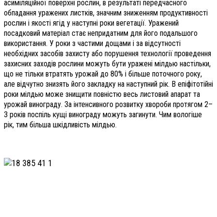
асиміляційної поверхні рослин, в результаті передчасного
обпадання уражених листків, значним зниженням продуктивності
рослин і якості ягід у наступні роки вегетації. Уражений
посадковий матеріал стає непридатним для його подальшого
використання. У роки з частими дощами і за відсутності
необхідних засобів захисту або порушення технології проведення
захисних заходів рослини можуть бути уражені мілдью настільки,
що не тільки втратять урожай до 80% і більше поточного року,
але відчутно знизять його закладку на наступний рік. В епіфітотійні
роки мілдью може знищити повністю весь листовий апарат та
урожай винограду. За інтенсивного розвитку хвороби протягом 2–
3 років поспіль кущі винограду можуть загинути. Чим вологіше
рік, тим більша шкідливість мілдью.