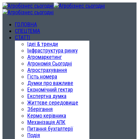
ГОЛОВНА
СПЕЦТЕМА
СТАТТІ
Ідеї & тренди
Інфраструктура ринку
Агромаркетинг
Агрономія Сьогодні
Агрострахування
Гість номера
Думки про важливе
Економічний гектар
Експертна думка
Життєве середовище
Зберігання
Кермо керівника
Механізація АПК
Питання бухгалтерії
Подія