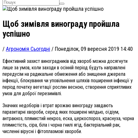
Щоб зимівля винограду пройшла
успішно
/
Агрономія Сьогодні
/
Понеділок, 09 вересня 2019 14:40
Ефективний захист виноградників від хвороб можна досягнути
лише за умов, коли заходи в осінній період будуть направлені
передусім на радикальне обмеження або знищення джерела
інфекції, блокування чи уповільнення шляхів поширення інфекції у
період початку вегетації рослин весною, створення сприятливих
умов для доброї перезимівлі.
Значних недоборів і втрат врожаю винограду завдають
паразитарні хвороби, серед яких поширені мілдью, оїдіум,
антракноз, плямистий некроз, еска, церкоспороз, краснуха, чорна
плямистість, сіра, біла і чорна гнилі ягід, бактеріальний рак,
численні вірусні і фітоплазмові хвороби.