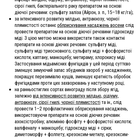
сірої гнилі, бактеріального раку препаратом на основі
діючої речовини: сульфату заліза (Айрон, з. п., 15–18 кг/га);
за інтенсивного розвитку мілдью, антракнозу, чорної
плямистості останнє
обприскування насаджень восени
слід
провести препаратом на основі діючої речовини гідроксиду
міді. З цією метою можна використати також контактні
препарати на основі діючих речовин: сульфату міді,
сульфату міді триосновного; сульфату міді + фосфористої
кислоти; каптану; манкоцебу; метираму; хлорокису міді.
Застосування мідьвмісних фунгіцидів у цей період суттєво
зменшує зимуючий запас збудників хвороб у насадженнях,
покращує перезимівлю кущів, зменшує кратність обробок
фунгіцидами проти цих захворювань у наступному році;
на ранньостиглих сортах винограду після збору ягід,
залежно
від інтенсивності розвитку мілдью, оідіуму,
антракнозу, сірої гнилі, чорної плямистості
та ін., слід
провести 1–2 профілактичних обприскування насаджень,
використовуючи препарати на основі діючих речовин:
азоксістробіну; алюмінію фосфіту + фосфористої кислоти;
валіфеналу + манкоцебу; гідроксиду міді + сірки;
диметоморфу + фолпету; крезоксим-метилу; крезоксим-