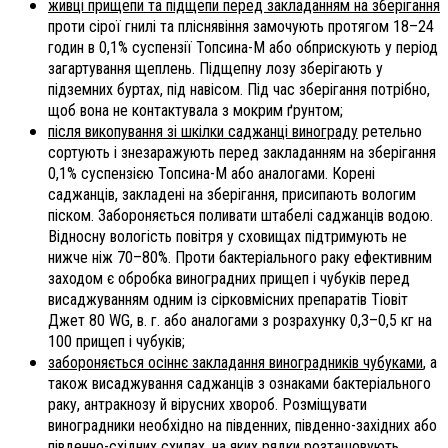
живці прищепи та підщепи перед закладанням на зберігання
проти сірої гнилі та пліснявіння замочують протягом 18–24
годин в 0,1% суспензії Топсина-М або обприскують у період
загартування щеплень. Підщепну лозу зберігають у
підземних буртах, під навісом. Під час зберігання потрібно,
щоб вона не контактувала з мокрим ґрунтом;
після викопування зі шкілки саджанці винограду
ретельно
сортують і знезаражують перед закладанням на зберігання
0,1% суспензією Топсина-М або аналогами. Корені
саджанців, закладені на зберігання, присипають вологим
піском. Забороняється поливати штабелі саджанців водою.
Відносну вологість повітря у сховищах підтримують не
нижче ніж 70–80%. Проти бактеріального раку ефективним
заходом є обробка виноградних прищеп і чубуків перед
висаджуванням одним із сірковмісних препаратів Тіовіт
Джет 80 WG, в. г. або аналогами з розрахунку 0,3–0,5 кг на
100 прищеп і чубуків;
забороняється осіннє закладання виноградників чубуками
, а
також висаджування саджанців з ознаками бактеріального
раку, антракнозу й вірусних хвороб. Розміщувати
виноградники необхідно на південних, південно-західних або
південно-східних схилах, на яких рядки розташовують