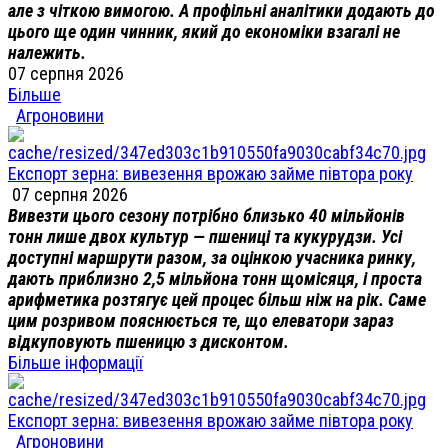
але з чіткою вимогою. А профільні аналітики додають до
цього ще один чинник, який до економіки взагалі не
належить.
07 серпня 2026
Більше
Агроновини
Експорт зерна: вивезення врожаю займе півтора року
07 серпня 2026
Вивезти цього сезону потрібно близько 40 мільйонів
тонн лише двох культур — пшениці та кукурудзи. Усі
доступні маршрути разом, за оцінкою учасника ринку,
дають приблизно 2,5 мільйона тонн щомісяця, і проста
арифметика розтягує цей процес більш ніж на рік. Саме
цим розривом пояснюється те, що елеватори зараз
відкуповують пшеницю з дисконтом.
Більше інформації
Експорт зерна: вивезення врожаю займе півтора року
Агроновини