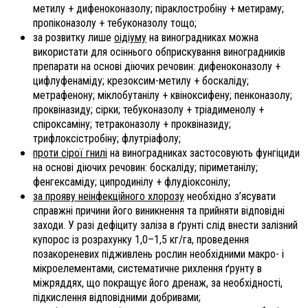
метилу + дифеноконазолу; піраклостробіну + метираму;
пропіконазолу + тебуконазолу тощо;
за розвитку лише
оідіуму
на виноградниках можна
використати для осіннього обприскування виноградників
препарати на основі діючих речовин: дифеноконазолу +
цифлуфенаміду; крезоксим-метилу + боскаліду;
метрафенону; міклобутанілу + квіноксифену; пенконазолу;
проквіназиду; сірки; тебуконазолу + тріадименолу +
спіроксаміну; тетраконазолу + проквіназиду;
трифлоксістробіну; флутріафолу;
проти сірої гнилі
на виноградниках застосовують фунгіциди
на основі діючих речовин: боскаліду; піриметанілу;
фенгексаміду; ципродинілу + флудіоксонілу;
за прояву неінфекційного хлорозу
необхідно з’ясувати
справжні причини його виникнення та прийняти відповідні
заходи. У разі дефіциту заліза в ґрунті слід внести залізний
купорос із розрахунку 1,0–1,5 кг/га, проведення
позакореневих підживлень рослин необхідними макро- і
мікроелементами, систематичне рихлення ґрунту в
міжряддях, що покращує його дренаж, за необхідності,
підкислення відповідними добривами;