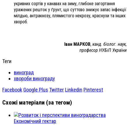
укривних сортів у канавах на зиму, глибоке загортання
уражених решток у ґрунт, що суттєво знижує запас інфекції
мілдью, антракнозу, плямистого некрозу, краснухи та інших
хвороб.
Іван МАРКОВ
,
канд. біолог. наук,
професор НУБіП України
Теги
виноград
хвороби винограду
Facebook
Google Plus
Twitter
Linkedin
Pinterest
Схожі матеріали (за тегом)
Економічний гектар