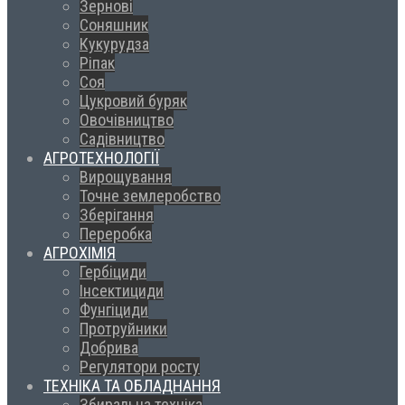
Зернові
Соняшник
Кукурудза
Ріпак
Соя
Цукровий буряк
Овочівництво
Садівництво
АГРОТЕХНОЛОГІЇ
Вирощування
Точне землеробство
Зберігання
Переробка
АГРОХІМІЯ
Гербіциди
Інсектициди
Фунгіциди
Протруйники
Добрива
Регулятори росту
ТЕХНІКА ТА ОБЛАДНАННЯ
Збиральна техніка