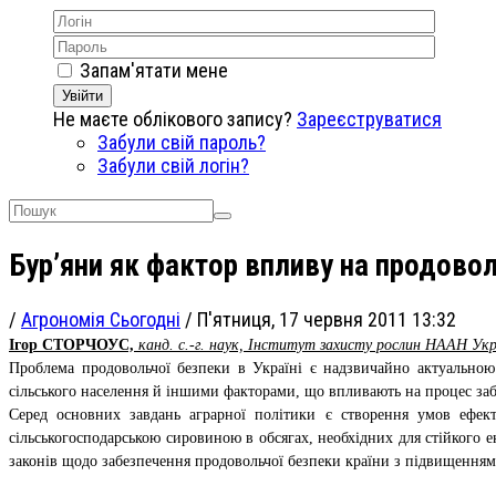
Запам'ятати мене
Увійти
Не маєте облікового запису?
Зареєструватися
Забули свій пароль?
Забули свій логін?
Бур’яни як фaктор впливу на продово
/
Агрономія Сьогодні
/
П'ятниця, 17 червня 2011 13:32
Ігор СТОРЧОУС,
канд. с.-г. наук, Інститут захисту рослин НААН Ук
Проблема продовольчої безпеки в Україні є надзвичайно актуальною.
сільського населення й іншими факторами, що впливають на процес заб
Серед основних завдань аграрної політики є створення умов ефек
сільськогосподарською сировиною в обсягах, необхідних для стійкого 
законів щодо забезпечення продовольчої безпеки країни з підвищенням