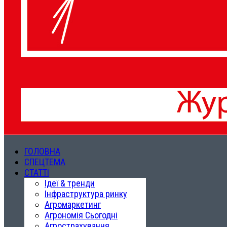
ГОЛОВНА
СПЕЦТЕМА
СТАТТІ
Ідеї & тренди
Інфраструктура ринку
Агромаркетинг
Агрономія Сьогодні
Агрострахування