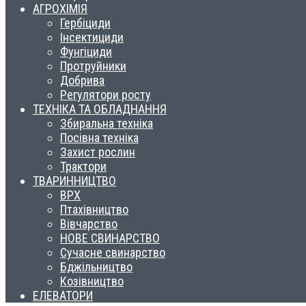
АГРОХІМІЯ
Гербіциди
Інсектициди
Фунгіциди
Протруйники
Добрива
Регулятори росту
ТЕХНІКА ТА ОБЛАДНАННЯ
Збиральна техніка
Посівна техніка
Захист рослин
Трактори
ТВАРИННИЦТВО
ВРХ
Птахівництво
Вівчарство
НОВЕ СВИНАРСТВО
Сучасне свинарство
Бджільництво
Козівництво
ЕЛЕВАТОРИ