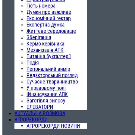
Гість номера
Думки про важливе
Економічний гектар
Експертна думка
Життєве середовище
Зберігання
Кермо керівника
Механізація АПК
Питання бухгалтерії
Подія
Регіональний вимір
Редакторський погляд
Сучасне тваринництво
У правовому полі
Фінансування АПК
Заготівля силосу
ЕЛЕВАТОРИ
АКТУАЛЬНА РОЗМОВА
АГРОРЕКОРДИ
АГРОРЕКОРДИ НОВИНИ