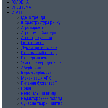
ГОЛОВНА
СПЕЦТЕМА
СТАТТІ
Ідеї & тренди
Інфраструктура ринку
Агромаркетинг
Агрономія Сьогодні
Агрострахування
Гість номера
Думки про важливе
Економічний гектар
Експертна думка
Життєве середовище
Зберігання
Кермо керівника
Механізація АПК
Питання бухгалтерії
Подія
Регіональний вимір
Редакторський погляд
Сучасне тваринництво