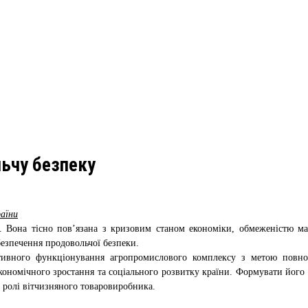
льчу безпеку
раїни
 Вона тісно пов’язана з кризовим станом економіки, обмеженістю мате
езпечення продовольчої безпеки.
тивного функціонування агропромислового комплексу з метою повноц
економічного зростання та соціального розвитку країни. Формувати його
 ролі вітчизняного товаровиробника.