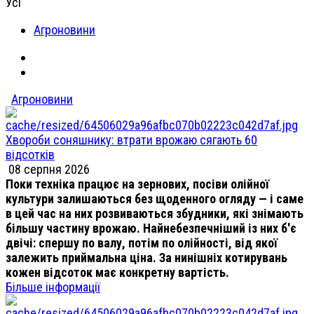
Усі
Агроновини
Агроновини
Хвороби соняшнику: втрати врожаю сягають 60
відсотків
08 серпня 2026
Поки техніка працює на зернових, посіви олійної
культури залишаються без щоденного огляду — і саме
в цей час на них розвиваються збудники, які знімають
більшу частину врожаю. Найнебезпечніший із них б'є
двічі: спершу по валу, потім по олійності, від якої
залежить приймальна ціна. За нинішніх котирувань
кожен відсоток має конкретну вартість.
Більше інформації