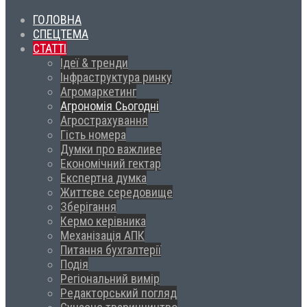
ГОЛОВНА
СПЕЦТЕМА
СТАТТІ
Ідеї & тренди
Інфраструктура ринку
Агромаркетинг
Агрономія Сьогодні
Агрострахування
Гість номера
Думки про важливе
Економічний гектар
Експертна думка
Життєве середовище
Зберігання
Кермо керівника
Механізація АПК
Питання бухгалтерії
Подія
Регіональний вимір
Редакторський погляд