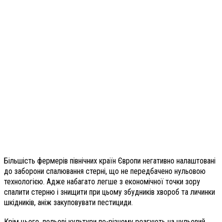
Більшість фермерів північних країн Європи негативно налаштовані
до заборони спалювання стерні, що не передбачено нульовою
технологією. Адже набагато легше з економічної точки зору
спалити стерню і знищити при цьому збудників хвороб та личинки
шкідників, аніж закуповувати пестициди.
Крім цього, польові культури по-різному реагують на нульовий