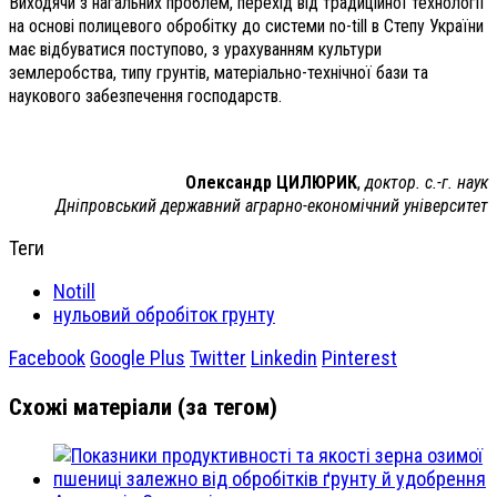
Виходячи з нагальних проблем, перехід від традиційної технології
на основі полицевого обробітку до системи no-till в Степу України
має відбуватися поступово, з урахуванням культури
землеробства, типу грунтів, матеріально-технічної бази та
наукового забезпечення господарств.
Олександр ЦИЛЮРИК
,
доктор. с.-г. наук
Дніпровський державний аграрно-економічний університет
Теги
Notill
нульовий обробіток грунту
Facebook
Google Plus
Twitter
Linkedin
Pinterest
Схожі матеріали (за тегом)