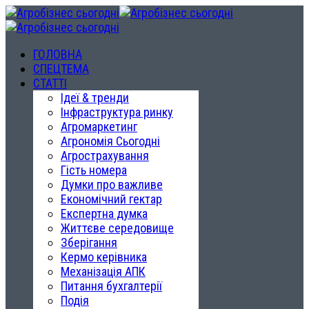
ГОЛОВНА
СПЕЦТЕМА
СТАТТІ
Ідеї & тренди
Інфраструктура ринку
Агромаркетинг
Агрономія Сьогодні
Агрострахування
Гість номера
Думки про важливе
Економічний гектар
Експертна думка
Життєве середовище
Зберігання
Кермо керівника
Механізація АПК
Питання бухгалтерії
Подія