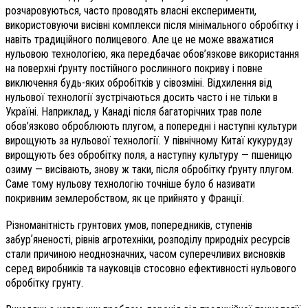
розчаровуються, часто проводять власні експерименти,
використовуючи висівні комплекси після мінімального обробітку і
навіть традиційного полицевого. Але це не може вважатися
нульовою технологією, яка передбачає обов’язкове використання
на поверхні ґрунту постійного рослинного покриву і повне
виключення будь-яких обробітків у сівозміні. Відхилення від
нульової технології зустрічаються досить часто і не тільки в
Україні. Наприклад, у Канаді після багаторічних трав поле
обов’язково оброблюють плугом, а попередні і наступні культури
вирощують за нульової технології. У північному Китаї кукурудзу
вирощують без обробітку поля, а наступну культуру — пшеницю
озиму — висівають, знову ж таки, після обробітку ґрунту плугом.
Саме тому нульову технологію точніше було б називати
покривним землеробством, як це прийнято у Франції.
Різноманітність грунтових умов, попередників, ступенів
забурʼяненості, рівнів агротехніки, розподілу природніх ресурсів
стали причиною неоднозначних, часом суперечливих висновків
серед виробників та науковців стосовно ефективності нульового
обробітку грунту.