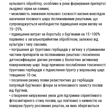
нульового обробітку, особливо в роки формування притертої
льодяної кірки на озимих;
• можливість зниження польової схожості насіння внаслідок
насичення посівного шару післяжнивними рештками, що
супроводжується необхідністю підвищення норм висіву на
15–25%;
• підвищення витрат на боротьбу з бур’янами на 15–100%
порівняно з загальноприйнятим обробітком, залежно від
культури і типу сівозмін;
• погіршення дії ґрунтових гербіцидів у зв’язку з утриманням
частини препаратів на післяжнивних рештках і посиленою
детоксифікацією діючих речовин у біологічно активному
поверхневому шарі. Іноді причиною послаблення токсичності
ґрунтових гербіцидів є підкислення ґрунту у верхньому шарі
товщиною 10 см;
• посилення ризику появи резистентних до гербіцидів
популяцій бур’янової флори за інтенсивного захисту посівів
від бур’янів;
• створення напружених умов для підтримки сприятливого
фітосанітарного стану посівів, що пов’язано з наявністю на
поверхні ґрунту рослинних решток, на яких зберігаються