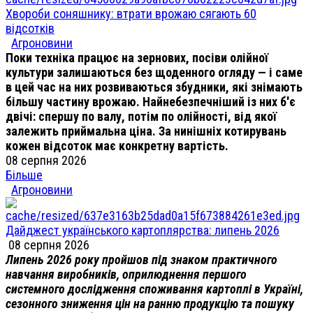
Хвороби соняшнику: втрати врожаю сягають 60
відсотків
Агроновини
Поки техніка працює на зернових, посіви олійної
культури залишаються без щоденного огляду — і саме
в цей час на них розвиваються збудники, які знімають
більшу частину врожаю. Найнебезпечніший із них б'є
двічі: спершу по валу, потім по олійності, від якої
залежить приймальна ціна. За нинішніх котирувань
кожен відсоток має конкретну вартість.
08 серпня 2026
Більше
Агроновини
Дайджест українського картоплярства: липень 2026
08 серпня 2026
Липень 2026 року пройшов під знаком практичного
навчання виробників, оприлюднення першого
системного дослідження споживання картоплі в Україні,
сезонного зниження цін на ранню продукцію та пошуку