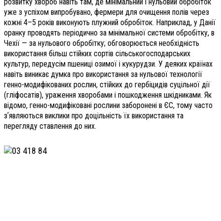
розвитку хвороб навіть там, де мінімальний і нульовий обробіток
уже з успіхом випробувано, фермери для очищення полів через
кожні 4–5 років виконують плужний обробіток. Наприклад, у Данії
оранку проводять періодично за мінімальної системи обробітку, в
Чехії — за нульового обробітку; обговорюється необхідність
використання більш стійких сортів сільськогосподарських
культур, передусім пшениці озимої і кукурудзи. У деяких країнах
навіть виникає думка про використання за нульової технології
генно-модифікованих рослин, стійких до гербіцидів суцільної дії
(гліфосатів), ураження хворобами і пошкодження шкідниками. Як
відомо, генно-модифіковані рослини заборонені в ЄС, тому часто
зʼявляються виклики про доцільність їх використання та
перегляду ставлення до них.