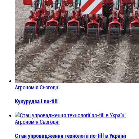
Агрономія Сьогодні
Кукурудза і no-till
Агрономія Сьогодні
Стан упровадження технології no-till в Україні