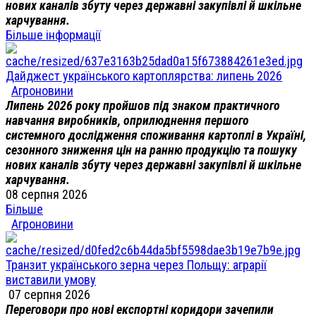
нових каналів збуту через державні закупівлі й шкільне
харчування.
Більше інформації
Дайджест українського картоплярства: липень 2026
Агроновини
Липень 2026 року пройшов під знаком практичного
навчання виробників, оприлюднення першого
системного дослідження споживання картоплі в Україні,
сезонного зниження цін на ранню продукцію та пошуку
нових каналів збуту через державні закупівлі й шкільне
харчування.
08 серпня 2026
Більше
Агроновини
Транзит українського зерна через Польщу: аграрії
виставили умову
07 серпня 2026
Переговори про нові експортні коридори зачепили