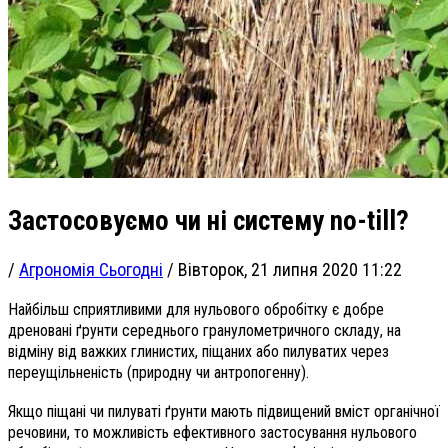
Застосовуємо чи ні систему no-till?
/
Агрономія Сьогодні
/
Вівторок, 21 липня 2020 11:22
Найбільш сприятливими для нульового обробітку є добре
дреновані ґрунти середнього гранулометричного складу, на
відміну від важких глинистих, піщаних або пилуватих через
переущільненість (природну чи антропогенну).
Якщо піщані чи пилуваті ґрунти мають підвищений вміст органічної
речовини, то можливість ефективного застосування нульового