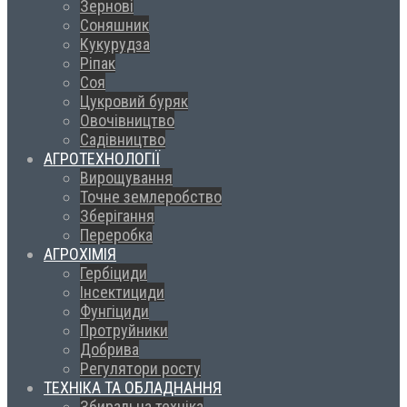
Зернові
Соняшник
Кукурудза
Ріпак
Соя
Цукровий буряк
Овочівництво
Садівництво
АГРОТЕХНОЛОГІЇ
Вирощування
Точне землеробство
Зберігання
Переробка
АГРОХІМІЯ
Гербіциди
Інсектициди
Фунгіциди
Протруйники
Добрива
Регулятори росту
ТЕХНІКА ТА ОБЛАДНАННЯ
Збиральна техніка