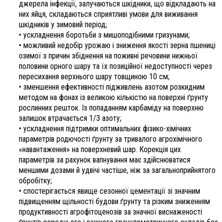
джерела інфекції, залучаються шкідники, що відкладають на
них яйця, складаються сприятливі умови для виживання
шкідників у зимовий період;
• ускладнення боротьби з мишоподібними гризунами;
• можливий недобір урожаю і зниження якості зерна пшениці
озимої з причин збіднення на поживні речовини нижньої
половини орного шару та їх позиційної недоступності через
пересихання верхнього шару товщиною 10 см;
• зменшення ефективності підживлень азотом розкидним
методом на фонах із великою кількістю на поверхні ґрунту
рослинних решток. Із попаданням карбаміду на поверхню
залишок втрачається 1/3 азоту;
• ускладнення підтримки оптимальних фізико-хімічних
параметрів родючості ґрунту за тривалого агрохімічного
«навантаження» на поверхневий шар. Корекція цих
параметрів за рахунок вапнування має здійснюватися
меншими дозами й удвічі частіше, ніж за загальноприйнятого
обробітку;
• спостерігається явище сезонної цементації зі значним
підвищенням щільності будови ґрунту та різким зниженням
продуктивності агрофітоценозів за значної виснаженості