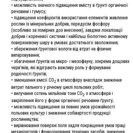
• можливість значного підвищення вмісту в ґрунті органічної
речовини і гумусу;
• підвищення коефіцієнтів використання елементів живлення
рослин із мінеральних добрив, передусім фосфору
(особливо за помірних доз внесення), завдяки локалізації
добрив і кореневої системи і найбільш біологічно активному
поверхневому шару в умовах достатнього зволоження;
• збереження ґрунтової вологи від втрат на фізичне
випаровування;
• збагачення ґрунтів на мікро- і мезофауну, зокрема дощових
черв’яків, які відіграють важливу роль у формуванні
родючості ґрунтів;
• зменшення емісії СО
в атмосферу внаслідок зниження
2
витрат пального у річному циклі польових робіт;
• вилучання сотень мільйонів тонн СО
з атмосфери і
2
закріплення його у формі органічної речовини ґрунту;
• можливість підвищення за певних умов урожайності
польових культур і зниження собівартості продукції
рослинництва;
• вирівнювання поверхні поля задля покращення умов праці
механізаторів і функціонування технічних засобів; зниження