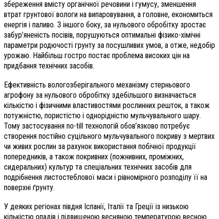
збереження вмісту органічної речовини і гумусу, зменшення
втрат грунтової вологи на випаровування, а головне, економиться
енергія і паливо. З іншого боку, за нульового обробітку зростає
забур’яненість посівів, порушуються оптимальні фізико-хімічні
параметри родючості грунту за посушливих умов, а отже, недобір
урожаю.
Найбільш гостро постає проблема високих цін на
придбання технічних засобів.
Ефективність вологозберігального механізму стерньового
агрофону за нульового обробітку здебільшого визначається
кількістю і фізичними властивостями рослинних решток, а також
потужністю, пористістю і однорідністю мульчувального шару.
Тому застосування no-till технологій обов’язково потребує
створення постійно суцільного мульчувального покриву з мертвих
чи живих рослин за рахунок використання побічної продукції
попередників, а також покривних (пожнивних, проміжних,
сидеральних) культур та спеціальних технічних засобів для
подрібнення листостеблової маси і рівномірного розподілу її на
поверхні ґрунту.
У деяких регіонах півдня Іспанії, Італії та Греції із низькою
кількістю опадів і підвищеною весняною температурою весною