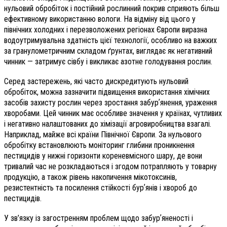
нульовий обробіток і постійний рослинний покрив сприяють більш
ефективному використанню вологи. На відміну від цього у
північних холодних і перезволожених регіонах Європи виразна
водоутримувальна здатність цієї технології, особливо на важких
за гранулометричним складом ґрунтах, виглядає як негативний
чинник — затримує сівбу і викликає азотне голодування рослин.
Серед застережень, які часто дискредитують нульовий
обробіток, можна зазначити підвищення використання хімічних
засобів захисту рослин через зростання забурʼянення, ураження
хворобами. Цей чинник має особливе значення у країнах, чутливих
і негативно налаштованих до хімізації агровиробництва взагалі.
Наприклад, майже всі країни Північної Європи. За нульового
обробітку встановлюють моніторинг глибини проникнення
пестицидів у нижні горизонти кореневмісного шару, де вони
тривалий час не розкладаються і згодом потрапляють у товарну
продукцію, а також рівень накопичення мікотоксинів,
резистентність та посилення стійкості бурʼянів і хвороб до
пестицидів.
У зв’язку із загостренням проблем щодо забурʼяненості і