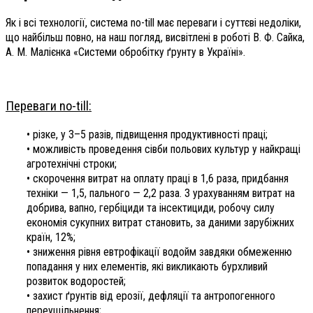
Як і всі технології, система no-till має переваги і суттєві недоліки,
що найбільш повно, на наш погляд, висвітлені в роботі В. Ф. Сайка,
А. М. Малієнка «Системи обробітку ґрунту в Україні».
Переваги no-till:
• різке, у 3–5 разів, підвищення продуктивності праці;
• можливість проведення сівби польових культур у найкращі
агротехнічні строки;
• скорочення витрат на оплату праці в 1,6 раза, придбання
техніки — 1,5, пального — 2,2 раза. З урахуванням витрат на
добрива, вапно, гербіциди та інсектициди, робочу силу
економія сукупних витрат становить, за даними зарубіжних
країн, 12%;
• зниження рівня евтрофікації водойм завдяки обмеженню
попадання у них елементів, які викликають бурхливий
розвиток водоростей;
• захист ґрунтів від ерозії, дефляції та антропогенного
переущільнення;