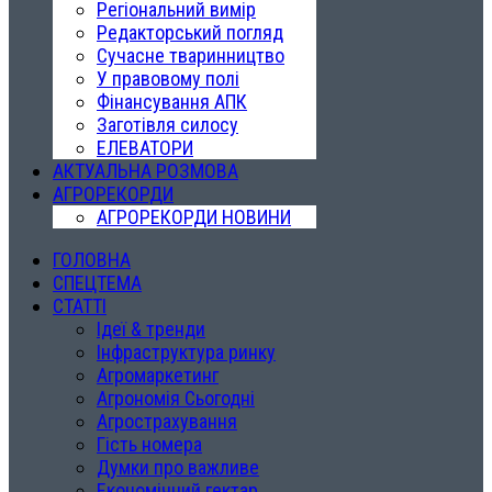
Регіональний вимір
Редакторський погляд
Сучасне тваринництво
У правовому полі
Фінансування АПК
Заготівля силосу
ЕЛЕВАТОРИ
АКТУАЛЬНА РОЗМОВА
АГРОРЕКОРДИ
АГРОРЕКОРДИ НОВИНИ
ГОЛОВНА
СПЕЦТЕМА
СТАТТІ
Ідеї & тренди
Інфраструктура ринку
Агромаркетинг
Агрономія Сьогодні
Агрострахування
Гість номера
Думки про важливе
Економічний гектар