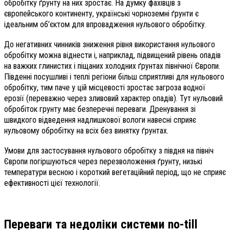
обробітку ґрунту на них зростає. На думку фахівців з
європейського континенту, українські чорноземні ґрунти є
ідеальним об’єктом для впровадження нульового обробітку.
До негативних чинників зниження рівня використання нульового
обробітку можна віднести і, наприклад, підвищений рівень опадів
на важких глинистих і піщаних холодних ґрунтах північної Європи.
Південні посушливі і теплі регіони більш сприятливі для нульового
обробітку, тим паче у цій місцевості зростає загроза водної
ерозії (переважно через зливовий характер опадів). Тут нульовий
обробіток грунту має безперечні переваги. Дренування зі
швидкого відведення надлишкової вологи навесні сприяє
нульовому обробітку на всіх без винятку ґрунтах.
Умови для застосування нульового обробітку з півдня на північ
Європи погіршуються через перезволоження ґрунту, низькі
температури весною і короткий вегетаційний період, що не сприяє
ефективності цієї технології.
Переваги та недоліки системи no-till