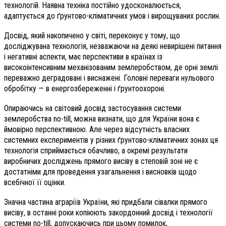
технологій. Наявна техніка постійно удосконалюється,
адаптується до ґрунтово-кліматичних умов і вирощуваних рослин.
Досвід, який накопичено у світі, переконує у тому, що
досліджувана технологія, незважаючи на деякі невирішені питання
і негативні аспекти, має перспективи в країнах із
високоінтенсивним механізованим землеробством, де орні землі
переважно деградовані і виснажені. Головні переваги нульового
обробітку — в енергозбереженні і ґрунтоохороні.
Опираючись на світовий досвід застосування системи
землеробства no-till, можна визнати, що для України вона є
ймовірно перспективною. Але через відсутність власних
системних експериментів у різних ґрунтово-кліматичних зонах ця
технологія сприймається обачливо, а окремі результати
виробничих досліджень прямого висіву в степовій зоні не є
достатніми для проведення узагальнення і висновків щодо
всебічної її оцінки.
Значна частина аграріїв України, які придбали сівалки прямого
висіву, в останні роки копіюють закордонний досвід і технології
системи no-till, допускаючись при цьому помилок,