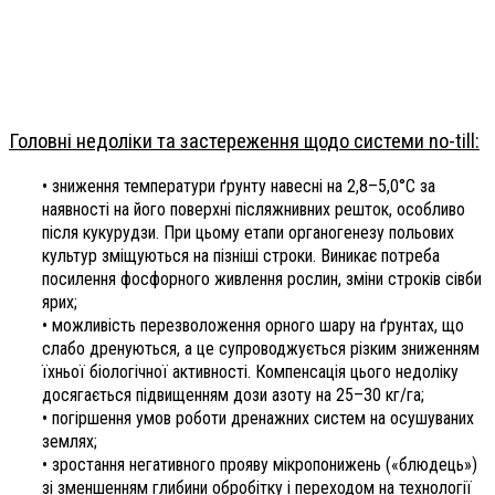
Головні недоліки та застереження щодо системи no-till:
• зниження температури ґрунту навесні на 2,8–5,0°C за
наявності на його поверхні післяжнивних решток, особливо
після кукурудзи. При цьому етапи органогенезу польових
культур зміщуються на пізніші строки. Виникає потреба
посилення фосфорного живлення рослин, зміни строків сівби
ярих;
• можливість перезволоження орного шару на ґрунтах, що
слабо дренуються, а це супроводжується різким зниженням
їхньої біо­логічної активності. Компенсація цього недоліку
досягається підвищенням дози азоту на 25–30 кг/га;
• погіршення умов роботи дренажних систем на осушуваних
землях;
• зростання негативного прояву мікропонижень («блюдець»)
зі зменшенням глибини обробітку і переходом на технології