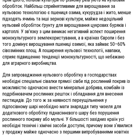
обробіток. Найбільш сприйнятливими для вирощування за
нульовою технологією є пшениця озима, кукурудза і жито, менше
підходять ячмінь та інші зернові культури, майже недоцільний
нульовий обробіток ґрунту для вирощування цукрових буряків і
картоплі. У зв’язку з цим виникає негативний аспект поширення
монокультурного землекористування, а в країнах Європи і без
того домінує вирощування пшениці озимої, яка займає 50–60%
сівозмінних площ. А поширення нульової технології, навпаки,
сприяє підвищенню тенденції монокультурності, що небажано
для аграрного виробництва.
Для запровадження нульового обробітку в господарствах
необхідні спеціальні сівалки прямої сівби під рослинний покрив із
можливістю одночасно внести мінеральні добрива, комбайн із
подрібнювачем рослинних решток і обладнання для внесення
пестицидів. До того ж за наявності пере­ущільнення у
підпосівному шарі необхідно мати знаряддя типу чизеля для
додаткового обробітку піднасіннєвого шару без порушення
рослинного покриву або мульчі. У більшості західних країн усі
необхідні технічні і хімічні засоби доступні, причому вони зʼявилися
у продажу майже одночасно з першими випробуваннями новітніх