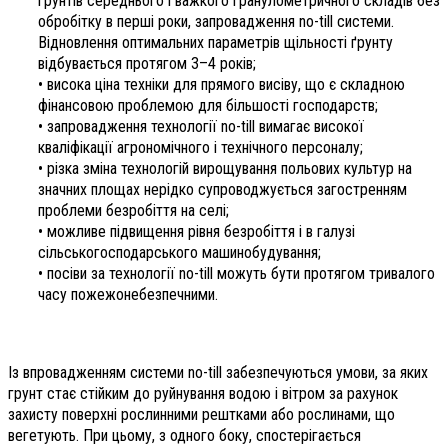
ґрунтів середнього і важкого гранулометричного складів без
обробітку в перші роки, запровадження no-till системи.
Відновлення оптимальних параметрів щільності ґрунту
відбувається протягом 3–4 років;
• висока ціна техніки для прямого висіву, що є складною
фінансовою проблемою для більшості господарств;
• запровадження технології no-till вимагає високої
кваліфікації агрономічного і технічного персоналу;
• різка зміна технологій вирощування польових культур на
значних площах нерідко супроводжується загостренням
проблеми безробіття на селі;
• можливе підвищення рівня безробіття і в галузі
сільськогосподарського машинобудування;
• посіви за технології no-till можуть бути протягом тривалого
часу пожежонебезпечними.
Із впровадженням системи no-till забезпечуються умови, за яких
грунт стає стійким до руйнування водою і вітром за рахунок
захисту поверхні рослинними рештками або рослинами, що
вегетують. При цьому, з одного боку, спостерігається