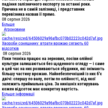
падіння залізничного експорту за останні роки.
Причина не в самій залізниці, і представник
перевізника назвав її прямо.
08 серпня 2026
Більше
Агроновини
Хвороби соняшнику: втрати врожаю сягають 60
відсотків
08 серпня 2026
Поки техніка працює на зернових, посіви олійної
культури залишаються без щоденного огляду — і саме
в цей час на них розвиваються збудники, які знімають
більшу частину врожаю. Найнебезпечніший із них б'є
двічі: спершу по валу, потім по олійності, від якої
залежить приймальна ціна. За нинішніх котирувань
кожен відсоток має конкретну вартість.
Більше інформації
Хвороби соняшнику: втрати врожаю сягають 60