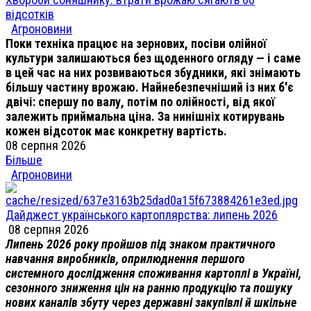
відсотків
Агроновини
Поки техніка працює на зернових, посіви олійної
культури залишаються без щоденного огляду — і саме
в цей час на них розвиваються збудники, які знімають
більшу частину врожаю. Найнебезпечніший із них б'є
двічі: спершу по валу, потім по олійності, від якої
залежить приймальна ціна. За нинішніх котирувань
кожен відсоток має конкретну вартість.
08 серпня 2026
Більше
Агроновини
Дайджест українського картоплярства: липень 2026
08 серпня 2026
Липень 2026 року пройшов під знаком практичного
навчання виробників, оприлюднення першого
системного дослідження споживання картоплі в Україні,
сезонного зниження цін на ранню продукцію та пошуку
нових каналів збуту через державні закупівлі й шкільне