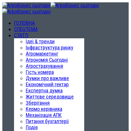
ГОЛОВНА
СПЕЦТЕМА
СТАТТІ
Ідеї & тренди
Інфраструктура ринку
Агромаркетинг
Агрономія Сьогодні
Агрострахування
Гість номера
Думки про важливе
Економічний гектар
Експертна думка
Життєве середовище
Зберігання
Кермо керівника
Механізація АПК
Питання бухгалтерії
Подія