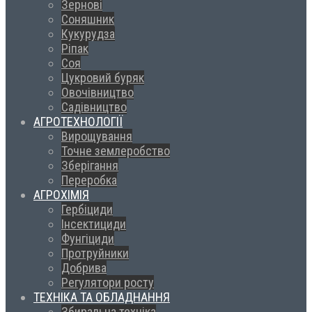
Зернові
Соняшник
Кукурудза
Ріпак
Соя
Цукровий буряк
Овочівництво
Садівництво
АГРОТЕХНОЛОГІЇ
Вирощування
Точне землеробство
Зберігання
Переробка
АГРОХІМІЯ
Гербіциди
Інсектициди
Фунгіциди
Протруйники
Добрива
Регулятори росту
ТЕХНІКА ТА ОБЛАДНАННЯ
Збиральна техніка