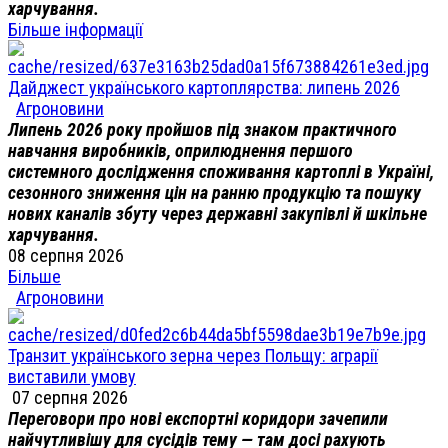
харчування.
Більше інформації
Дайджест українського картоплярства: липень 2026
Агроновини
Липень 2026 року пройшов під знаком практичного
навчання виробників, оприлюднення першого
системного дослідження споживання картоплі в Україні,
сезонного зниження цін на ранню продукцію та пошуку
нових каналів збуту через державні закупівлі й шкільне
харчування.
08 серпня 2026
Більше
Агроновини
Транзит українського зерна через Польщу: аграрії
виставили умову
07 серпня 2026
Переговори про нові експортні коридори зачепили
найчутливішу для сусідів тему — там досі рахують