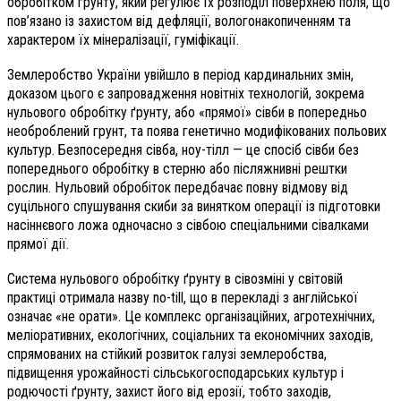
обробітком ґрунту, який регулює їх розподіл поверхнею поля, що
пов’язано із захистом від дефляції, вологонакопиченням та
характером їх мінералізації, гуміфікації.
Землеробство України увійшло в період кардинальних змін,
доказом цього є запровадження новітніх технологій, зокрема
нульового обробітку ґрунту, або «прямої» сівби в попередньо
необроблений грунт, та поява генетично модифікованих польових
культур. Безпосередня сівба, ноу-тілл — це спосіб сівби без
попереднього обробітку в стерню або післяжнивні рештки
рослин. Нульовий обробіток передбачає повну відмову від
суцільного спушування скиби за винятком операції із підготовки
насіннєвого ложа одночасно з сівбою спеціальними сівалками
прямої дії.
Система нульового обробітку ґрунту в сівозміні у світовій
практиці отримала назву no-till, що в перекладі з англійської
означає «не орати». Це комплекс організаційних, агротехнічних,
меліоративних, екологічних, соціальних та економічних заходів,
спрямованих на стійкий розвиток галузі землеробства,
підвищення урожайності сільськогосподарських культур і
родючості ґрунту, захист його від ерозії, тобто заходів,