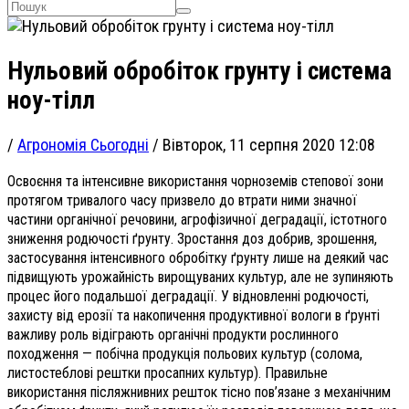
Нульовий обробіток грунту і система
ноу-тілл
/
Агрономія Сьогодні
/
Вівторок, 11 серпня 2020 12:08
Освоєння та інтенсивне використання чорноземів степової зони
протягом тривалого часу призвело до втрати ними значної
частини органічної речовини, агрофізичної деградації, істотного
зниження родючості ґрунту. Зростання доз добрив, зрошення,
застосування інтенсивного обробітку ґрунту лише на деякий час
підвищують урожайність вирощуваних культур, але не зупиняють
процес його подальшої деградації. У відновленні родючості,
захисту від ерозії та накопичення продуктивної вологи в ґрунті
важливу роль відіграють органічні продукти рослинного
походження — побічна продукція польових культур (солома,
листостеблові рештки просапних культур). Правильне
використання післяжнивних решток тісно пов’язане з механічним