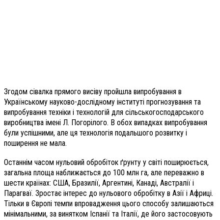
Згодом сівалка прямого висіву пройшла випробування в
Українському науково-дослідному інституті прогнозування та
випробування техніки і технологій для сільськогосподарського
виробництва імені Л. Погорілого. В обох випадках випробування
були успішними, але ця технологія подальшого розвитку і
поширення не мала.
Останнім часом нульовий обробіток ґрунту у світі поширюється,
загальна площа наближається до 100 млн га, але переважно в
шести країнах: США, Бразилії, Аргентині, Канаді, Австралії і
Парагваї. Зростає інтерес до нульового обробітку в Азії і Африці.
Тільки в Європі темпи впровадження цього способу залишаються
мінімальними, за винятком Іспанії та Італії, де його застосовують