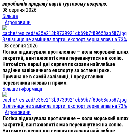
виробників продажу партії гуртовому покупцю.
08 серпня 2026
Більше
Агроновини
Залізниця не замінила порти: експорт зерна впав на 73%
08 серпня 2026
Логіка підказувала протилежне — коли морський шлях
закритий, вантажопотік мав перекинутися на колію.
Натомість перші дні серпня показали найглибше
падіння залізничного експорту за останні роки.
Причина не в самій залізниці, і представник
перевізника назвав її прямо.
Більше інформації
Залізниця не замінила порти: експорт зерна впав на 73%
Агроновини
Логіка підказувала протилежне — коли морський шлях
закритий, вантажопотік мав перекинутися на колію.
Натомість перші дні серпня показали найглибше