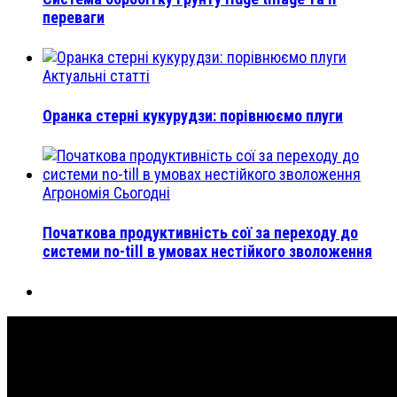
переваги
Актуальні статті
Оранка стерні кукурудзи: порівнюємо плуги
Агрономія Сьогодні
Початкова продуктивність сої за переходу до
системи no-till в умовах нестійкого зволоження