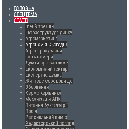
ГОЛОВНА
СПЕЦТЕМА
СТАТТІ
Ідеї & тренди
Інфраструктура ринку
Агромаркетинг
Агрономія Сьогодні
Агрострахування
Гість номера
Думки про важливе
Економічний гектар
Експертна думка
Життєве середовище
Зберігання
Кермо керівника
Механізація АПК
Питання бухгалтерії
Подія
Регіональний вимір
Редакторський погляд