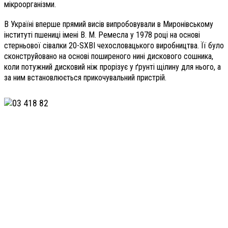
мікроорганізми.
В Україні вперше прямий висів випробовували в Миронівському
інституті пшениці імені В. М. Ремесла у 1978 році на основі
стерньової сівалки 20-SXBI чехословацького виробництва. Її було
сконструйовано на основі поширеного нині дискового сошника,
коли потужний дисковий ніж прорізує у ґрунті щілину для нього, а
за ним встановлюється прикочувальний пристрій.