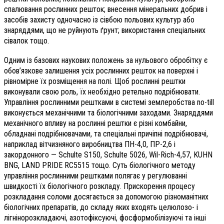
спалювання рослинних решток; внесення мінеральних добрив і
засобів захисту одночасно із сівбою польових культур або
знаряддями, що не руйнують ґрунт; використання спеціальних
сівалок тощо.
Одним із базових наукових положень за нульового обробітку є
обов’язкове залишення усіх рослинних решток на поверхні і
рівномірне їх розміщення на полі. Щоб рослинні рештки
виконували свою роль, їх необхідно ретельно подрібнювати.
Управління рослинними рештками в системі землеробства no-till
виконується механічними та біологічними заходами. Знаряддями
механічного впливу на рослинні рештки є різні комбайни,
обладнані подрібнювачами, та спеціальні причіпні подрібнювачі,
наприклад вітчизняного виробництва ПН-4,0, ПР-2,6 і
закордонного — Schulte S150, Schulte 5026, Wil-Rich-4,57, KUHN
BNG, LAND PRIDE RC5515 тощо. Суть біологічного методу
управління рослинними рештками полягає у регулюванні
швидкості їх біо­логічного розкладу. Прискорення процесу
розкладання соломи досягається за допомогою різноманітних
біо­логічних препаратів, до складу яких входять целюлозо- і
лігнінорозкладаючі, азотофіксуючі, фосформобілізуючі та інші