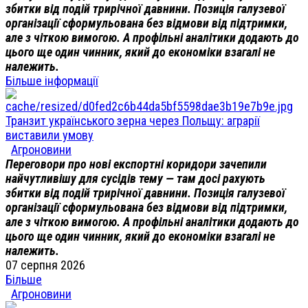
збитки від подій трирічної давнини. Позиція галузевої
організації сформульована без відмови від підтримки,
але з чіткою вимогою. А профільні аналітики додають до
цього ще один чинник, який до економіки взагалі не
належить.
Більше інформації
Транзит українського зерна через Польщу: аграрії
виставили умову
Агроновини
Переговори про нові експортні коридори зачепили
найчутливішу для сусідів тему — там досі рахують
збитки від подій трирічної давнини. Позиція галузевої
організації сформульована без відмови від підтримки,
але з чіткою вимогою. А профільні аналітики додають до
цього ще один чинник, який до економіки взагалі не
належить.
07 серпня 2026
Більше
Агроновини