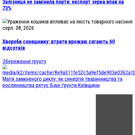
Залізниця не замінила порти: експорт зерна впав на
73%
серп. 08, 2026
Хвороби соняшнику: втрати врожаю сягають 60
відсотків
Збереження грунту
Магія замкненого циклу: як синергія тваринництва та
рослинництва рятує бідні ґрунти Київщини