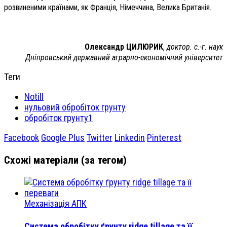
розвиненими країнами, як Франція, Німеччина, Велика Британія.
Олександр ЦИЛЮРИК
,
доктор. с.-г. наук
Дніпровський державний аграрно-економічний університет
Теги
Notill
нульовий обробіток грунту
обробіток грунту1
Facebook
Google Plus
Twitter
Linkedin
Pinterest
Схожі матеріали (за тегом)
Механізація АПК
Система обробітку ґрунту ridge tillage та її