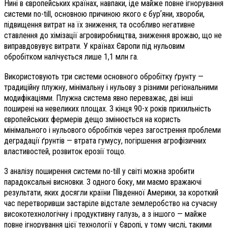
Нині в європейських країнах, навпаки, іде майже повне ігнорування
системи no-till, основною причиною якого є бурʼяни, хвороби,
підвищення витрат на їх зниження; та особливо негативне
ставлення до хімізації агровиробництва, зниження врожаю, що не
виправдовувує витрати. У країнах Європи під нульовим
обробітком налічується лише 1,1 млн га.
Використовують три системи основного обробітку ґрунту —
традиційну плужну, мінімальну і нульову з різними регіональними
модифікаціями. Плужна система явно переважає, дві інші
поширені на невеликих площах. З кінця 90-х років прихильність
європейських фермерів дещо змінюється на користь
мінімального і нульового обробітків через загострення проблеми
деградації ґрунтів — втрата гумусу, погіршення агрофізичних
властивостей, розвиток ерозії тощо.
З аналізу поширення системи no-till у світі можна зробити
парадоксальні висновки. З одного боку, ми маємо вражаючі
результати, яких досягли країни Південної Америки, за короткий
час перетворивши застаріле відстале землеробство на сучасну
високотехнологічну і продуктивну галузь, а з іншого — майже
повне ігнорування цієї технології у Європі, у тому числі, такими