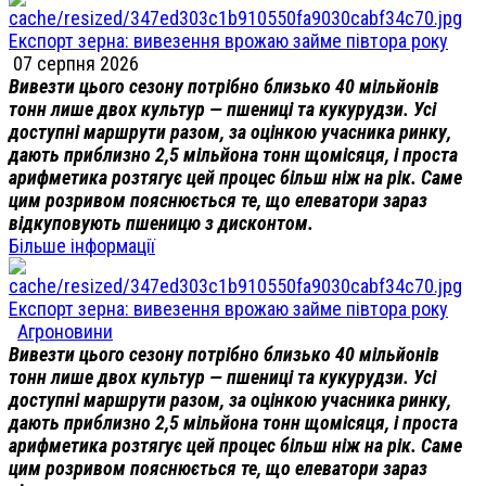
Експорт зерна: вивезення врожаю займе півтора року
07 серпня 2026
Вивезти цього сезону потрібно близько 40 мільйонів
тонн лише двох культур — пшениці та кукурудзи. Усі
доступні маршрути разом, за оцінкою учасника ринку,
дають приблизно 2,5 мільйона тонн щомісяця, і проста
арифметика розтягує цей процес більш ніж на рік. Саме
цим розривом пояснюється те, що елеватори зараз
відкуповують пшеницю з дисконтом.
Більше інформації
Експорт зерна: вивезення врожаю займе півтора року
Агроновини
Вивезти цього сезону потрібно близько 40 мільйонів
тонн лише двох культур — пшениці та кукурудзи. Усі
доступні маршрути разом, за оцінкою учасника ринку,
дають приблизно 2,5 мільйона тонн щомісяця, і проста
арифметика розтягує цей процес більш ніж на рік. Саме
цим розривом пояснюється те, що елеватори зараз