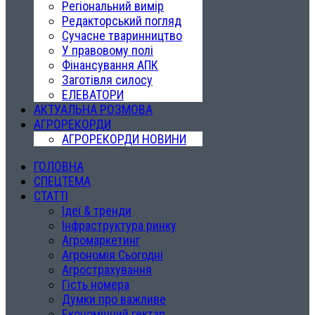
Регіональний вимір
Редакторський погляд
Сучасне тваринництво
У правовому полі
Фінансування АПК
Заготівля силосу
ЕЛЕВАТОРИ
АКТУАЛЬНА РОЗМОВА
АГРОРЕКОРДИ
АГРОРЕКОРДИ НОВИНИ
ГОЛОВНА
СПЕЦТЕМА
СТАТТІ
Ідеї & тренди
Інфраструктура ринку
Агромаркетинг
Агрономія Сьогодні
Агрострахування
Гість номера
Думки про важливе
Економічний гектар