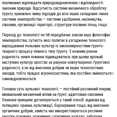
покликаних відповідати природовідновленню і відповідності
законам природи. Відсутність системи механічного обробітку
ґрунту зумовлює зміну підходів до всіх інших складових ланок
системи землеробства — системи удобрення, насінництва,
сівозмін, організації території, структури посівних площ тощо.
Перехід до технології no-till передбачає зовсім іншу філософію
землеробства, сутність якої полягає в узгодженні технології
вирощування польових культур із закономірностями ґрунто­
творного процесу певного типу ґрунту. З кожним роком
родючість землі повинна підвищуватися, при цьому врожай
наступних культур зростає за рахунок новоутвореної ґрунтової
родючості, а не від внесення добрив чи інших технологічних
заходів, тобто працює агроекосистема, яка постійно змінюється і
самовідновлюється.
Головна суть нульової технології — постійний рослинний покрив;
мінімальний механічний вплив на ґрунт; адаптовані сівозміни.
Означені принципи деталізуються у такий спосіб: відмова від
полицевої оранки, культивації, боронування тощо; від внесення
органічних добрив, замість них використовуються рослинні
рештки основних, пожнивних і покривних культур, заборона