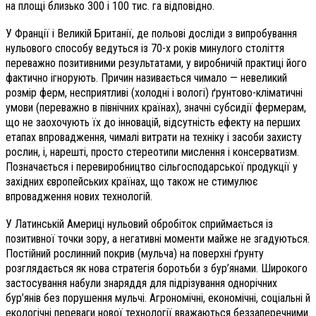
на площі близько 300 і 100 тис. га відповідно.
У Франції і Великій Британії, де польові досліди з випробування
нульового способу ведуться із 70-х років минулого століття
переважно позитивними результатами, у виробничій практиці його
фактично ігнорують. Причин називається чимало — невеликий
розмір ферм, несприятливі (холодні і вологі) ґрунтово-кліматичні
умови (переважно в північних країнах), значні субсидії фермерам,
що не заохочують їх до інновацій, відсутність ефекту на перших
етапах впровадження, чималі витрати на техніку і засоби захисту
рослин, і, нарешті, просто стереотипи мислення і консерватизм.
Позначається і перевиробництво сільгосподарської продукції у
західних європейських країнах, що також не стимулює
впровадження нових технологій.
У Латинській Америці нульовий обробіток сприймається із
позитивної точки зору, а негативні моменти майже не згадуються.
Постійний рослинний покрив (мульча) на поверхні ґрунту
розглядається як нова стратегія боротьби з бур’янами. Широкого
застосування набули знаряддя для підрізування однорічних
бур’янів без порушення мульчі. Агрономічні, економічні, соціальні й
екологічні переваги нової технології вважаються беззаперечними.