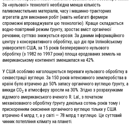
За «нульової» технології необхідна менша кількість
паливомастильних матеріалів, часу і машинно-тракторних
агрегатів для виконання робіт (навіть небагаті фермери
спроможні впроваджувати цю технологію). Краще складається
водно-повітряний режим ґрунту, зростає вміст органічної
речовини, суттєво знижується ерозія. За даними інформаційного
центру з консервативного обробітку, що діє при Іллінойському
університеті США, за 15 років безперервного нульового
обробітку (з 1982 по 1997 роки) площа еродованих земель на
американському континенті зменшилася на 42%.
У США особливо наголошуються переваги нульового обробітку в
секвестрації вуглецю. За 150 років інтенсивного землеробства в
країні було втрачено до 50% запасу органічного вуглецю ґрунту, а
викиди СО
в атмосферу зросли на 30%. Згідно з розрахунками
2
відомого американського вченого R. Lal., з початком
механізованого обробітку ґрунту декілька сотень років тому і
прискоренням окиснення органічного вуглецю тільки у США
втрачено 4 млрд т, а у світі — 78 млрд т вуглецю. Це суттєвий
чинник потепління клімату на планеті.