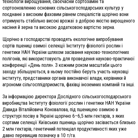
технологій вирощування, своєчасній сортозаміні та
сортооновленню основних сільськогосподарських культур у
поєднанні з високим фаховим рівнем спеціалістів щорічно вони
отримують стабільно високі врожаї з доброю якістю вирощеного
насіння й зерна та високою додатковою вартістю зерна.
Щорічно в господарстві проводять екологічне випробування
сортів пшениці озимої селекції Інституту фізіології рослин і
генетики НАН України шляхом засівання науково-технологічних
полігонів, які використовують для проведення науково-практичної
конференції «День поля». З кожним роком масштаби цього
заходу збільшуються, в ньому постійно беруть участь науковці
інституту, представники органів виконавчої влади, керівники й
агрономи сільгосппідприємств, фахівці іноземних компаній та інші.
За інформацією директора Дослідного сільськогосподарського
виробництва Інституту фізіології рослин і генетики НАН України
Давида Віталійовича Коновалова, під пшеницею озимою в
структурі посіву в Україні щорічно 6–6,5 млн гектарів, з яких
сортами селекції Київських пшениць щорічно засівається близько
2 млн гектарів, генетичний потенціал продуктивності яких уже
давно перевищив позначку в 10 т/га.