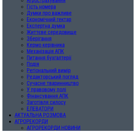
Агрострахування
Гість номера
Думки про важливе
Економічний гектар
Експертна думка
Життєве середовище
Зберігання
Кермо керівника
Механізація АПК
Питання бухгалтерії
Подія
Регіональний вимір
Редакторський погляд
Сучасне тваринництво
У правовому полі
Фінансування АПК
Заготівля силосу
ЕЛЕВАТОРИ
АКТУАЛЬНА РОЗМОВА
АГРОРЕКОРДИ
АГРОРЕКОРДИ НОВИНИ