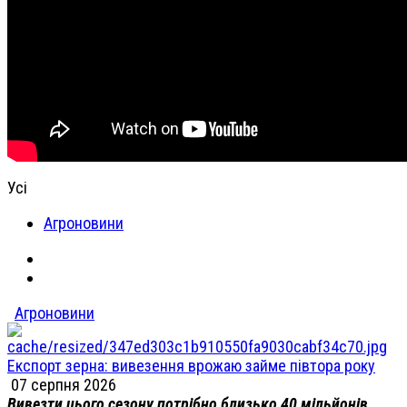
Усі
Агроновини
Агроновини
Експорт зерна: вивезення врожаю займе півтора року
07 серпня 2026
Вивезти цього сезону потрібно близько 40 мільйонів