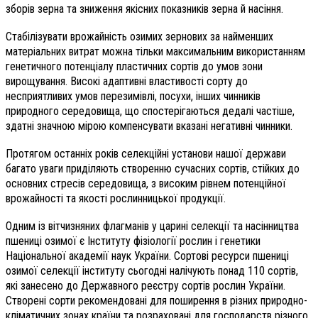
зборів зерна та зниження якісних показників зерна й насіння.
Стабілізувати врожайність озимих зернових за найменших
матеріальних витрат можна тільки максимальним використанням
генетичного потенціалу пластичних сортів до умов зони
вирощування. Високі адаптивні властивості сорту до
несприятливих умов перезимівлі, посухи, інших чинників
природного середовища, що спостерігаються дедалі частіше,
здатні значною мірою компенсувати вказані негативні чинники.
Протягом останніх років селекційні установи нашої держави
багато уваги приділяють створенню сучасних сортів, стійких до
основних стресів середовища, з високим рівнем потенційної
врожайності та якості рослинницької продукції.
Одним із вітчизняних флагманів у царині селекції та насінництва
пшениці озимої є Інституту фізіології рослин і генетики
Національної академії наук України. Сортові ресурси пшениці
озимої селекції інституту сьогодні налічують понад 110 сортів,
які занесено до Державного реєстру сортів рослин України.
Створені сорти рекомендовані для поширення в різних природно-
кліматичних зонах країни та розраховані для господарств різного