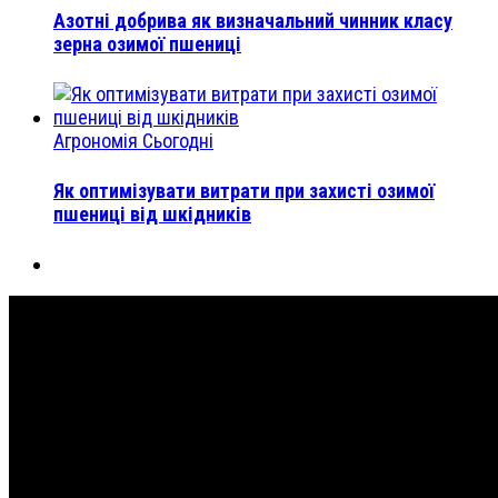
Азотні добрива як визначальний чинник класу
зерна озимої пшениці
Агрономія Сьогодні
Як оптимізувати витрати при захисті озимої
пшениці від шкідників