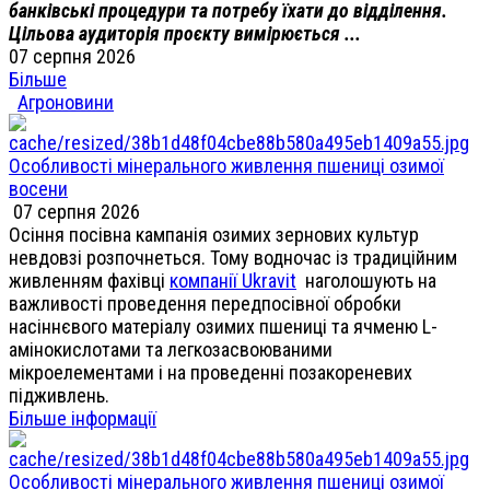
банківські процедури та потребу їхати до відділення.
Цільова аудиторія проєкту вимірюється ...
07 серпня 2026
Більше
Агроновини
Особливості мінерального живлення пшениці озимої
восени
07 серпня 2026
Осіння посівна кампанія озимих зернових культур
невдовзі розпочнеться. Тому водночас із традиційним
живленням фахівці
компанії Ukravit
наголошують на
важливості проведення передпосівної обробки
насіннєвого матеріалу озимих пшениці та ячменю L-
амінокислотами та легкозасвоюваними
мікроелементами і на проведенні позакореневих
підживлень.
Більше інформації
Особливості мінерального живлення пшениці озимої