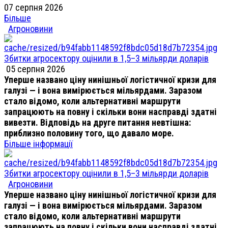
07 серпня 2026
Більше
Агроновини
Збитки агросектору оцінили в 1,5–3 мільярди доларів
05 серпня 2026
Уперше названо ціну нинішньої логістичної кризи для
галузі — і вона вимірюється мільярдами. Заразом
стало відомо, коли альтернативні маршрути
запрацюють на повну і скільки вони насправді здатні
вивезти. Відповідь на друге питання невтішна:
приблизно половину того, що давало море.
Більше інформації
Збитки агросектору оцінили в 1,5–3 мільярди доларів
Агроновини
Уперше названо ціну нинішньої логістичної кризи для
галузі — і вона вимірюється мільярдами. Заразом
стало відомо, коли альтернативні маршрути
запрацюють на повну і скільки вони насправді здатні