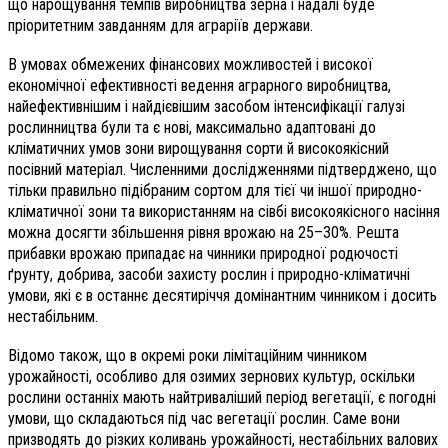
що нарощування темпів виробництва зерна і надалі буде
пріоритетним завданням для аграріїв держави.
В умовах обмежених фінансових можливостей і високої
економічної ефективності ведення аграрного виробництва,
найефективнішим і найдієвішим засобом інтенсифікації галузі
рослинництва були та є нові, максимально адаптовані до
кліматичних умов зони вирощування сорти й високоякісний
посівний матеріал. Численними дослідженнями підтверджено, що
тільки правильно підібраним сортом для тієї чи іншої природно-
кліматичної зони та використанням на сівбі високоякісного насіння
можна досягти збільшення рівня врожаю на 25–30%. Решта
прибавки врожаю припадає на чинники природної родючості
ґрунту, добрива, засоби захисту рослин і природно-кліматичні
умови, які є в останнє десятиріччя домінантним чинником і досить
нестабільним.
Відомо також, що в окремі роки лімітаційним чинником
урожайності, особливо для озимих зернових культур, оскільки
рослини останніх мають найтриваліший період вегетації, є погодні
умови, що складаються під час вегетації рослин. Саме вони
призводять до різких коливань урожайності, нестабільних валових