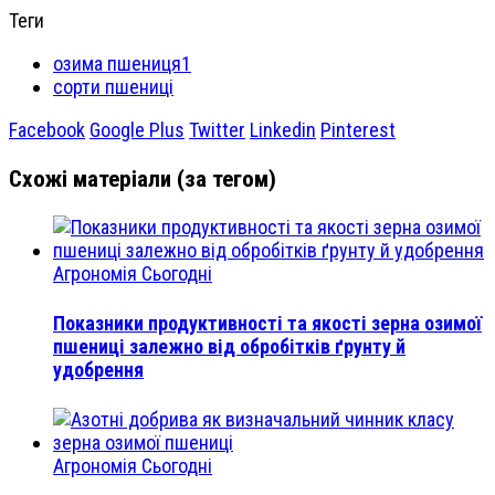
Теги
озима пшениця1
сорти пшениці
Facebook
Google Plus
Twitter
Linkedin
Pinterest
Схожі матеріали (за тегом)
Агрономія Сьогодні
Показники продуктивності та якості зерна озимої
пшениці залежно від обробітків ґрунту й
удобрення
Агрономія Сьогодні