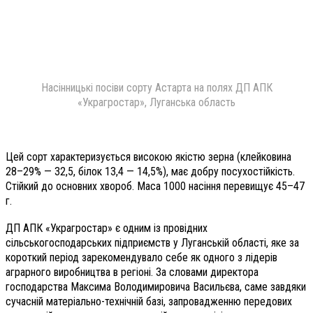
Насінницькі посіви сорту Астарта на полях ДП АПК
«Украгростар», Луганська область
Цей сорт характеризується високою якістю зерна (клейковина
28–29% — 32,5, білок 13,4 — 14,5%), має добру посухостійкість.
Стійкий до основних хвороб. Маса 1000 насіння перевищує 45–47
г.
ДП АПК «Украгростар» є одним із провідних
сільськогосподарських підприємств у Луганській області, яке за
короткий період зарекомендувало себе як одного з лідерів
аграрного виробництва в регіоні. За словами директора
господарства Максима Володимировича Васильєва, саме завдяки
сучасній матеріально-технічній базі, запровадженню передових