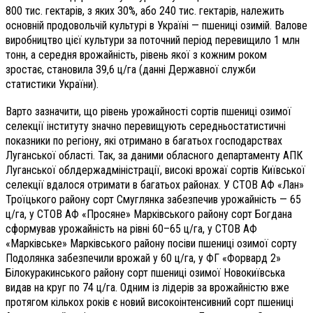
800 тис. гектарів, з яких 30%, або 240 тис. гектарів, належить
основній продовольчій культурі в Україні — пшениці озимій. Валове
виробництво цієї культури за поточний період перевищило 1 млн
тонн, а середня врожайність, рівень якої з кожним роком
зростає, становила 39,6 ц/га (данні Державної служби
статистики України).
Варто зазначити, що рівень урожайності сортів пшениці озимої
селекції інституту значно перевищують середньостатистичні
показники по регіону, які отримано в багатьох господарствах
Луганської області. Так, за даними обласного департаменту АПК
Луганської облдержадміністрації, високі врожаї сортів Київської
селекції вдалося отримати в багатьох районах. У СТОВ АФ «Лан»
Троїцького району сорт Смуглянка забезпечив урожайність —
65
ц/га, у СТОВ АФ «Просяне» Марківського району сорт Богдана
сформував урожайність на рівні 60–65 ц/га, у СТОВ АФ
«Марківське» Марківського району посіви пшениці озимої сорту
Подолянка забезпечили врожай у 60 ц/га, у ФГ «Форвард 2»
Білокуракинського району сорт пшениці озимої Новокиївська
видав на круг по 74 ц/га. Одним із лідерів за врожайністю вже
протягом кількох років є новий високоінтенсивний сорт пшениці