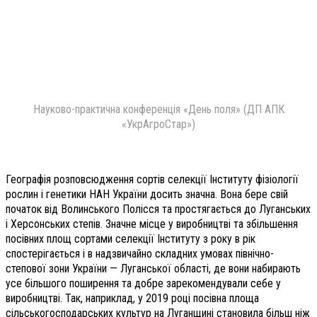
Науково-практична конференція «День поля» (ДП АПК
«УкрАгроСтар»)
Географія розповсюдження сортів селекції Інституту фізіології
рослин і генетики НАН України досить значна. Вона бере свій
початок від Волинського Полісся та простягається до Луганських
і Херсонських степів. Значне місце у виробництві та збільшення
посівних площ сортами селекції Інституту з року в рік
спостерігається і в надзвичайно складних умовах північно-
степової зони України — Луганської області, де вони набирають
усе більшого поширення та добре зарекомендували себе у
виробництві. Так, наприклад, у 2019 році посівна площа
сільськогосподарських культур на Луганщині становила більш ніж