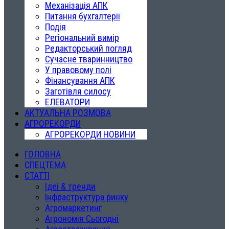
Механізація АПК
Питання бухгалтерії
Подія
Регіональний вимір
Редакторський погляд
Сучасне тваринництво
У правовому полі
Фінансування АПК
Заготівля силосу
ЕЛЕВАТОРИ
АКТУАЛЬНА РОЗМОВА
АГРОРЕКОРДИ
АГРОРЕКОРДИ НОВИНИ
ГОЛОВНА
СПЕЦТЕМА
СТАТТІ
Ідеї & тренди
Інфраструктура ринку
Агромаркетинг
Агрономія Сьогодні