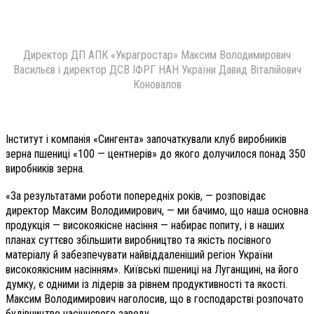
Директор ДП АПК «Украгростар» Максим Володимирович
Васильєв
і директор ДСВ ІФРГ НАН України Давид Віталійович
Коновалов
Інститут і компанія «Сингента» започаткували клуб виробників
зерна пшениці «100 — центнерів» до якого долучилося понад 350
виробників зерна.
«За результатами роботи попередніх років, — розповідає
директор Максим Володимирович, — ми бачимо, що наша основна
продукція — високоякісне насіння — набирає попиту, і в наших
планах суттєво збільшити виробництво та якість посівного
матеріалу й забезпечувати найвіддаленіший регіон України
високоякісним насінням». Київські пшениці на Луганщині, на його
думку, є одними із лідерів за рівнем продуктивності та якості.
Максим Володимирович наголосив, що в господарстві розпочато
будівництво насіннєвого заводу.