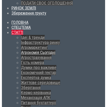
ПОДАТИ СВОЄ ОГОЛОШЕННЯ
РИНОК ЗЕМЛІ
Збереження грунту
ГОЛОВНА
СПЕЦТЕМА
СТАТТІ
Ідеї & тренди
Інфраструктура ринку
Агромаркетинг
Агрономія Сьогодні
Агрострахування
Гість номера
Думки про важливе
Економічний гектар
Експертна думка
Життєве середовище
Зберігання
Кермо керівника
Механізація АПК
Питання бухгалтерії