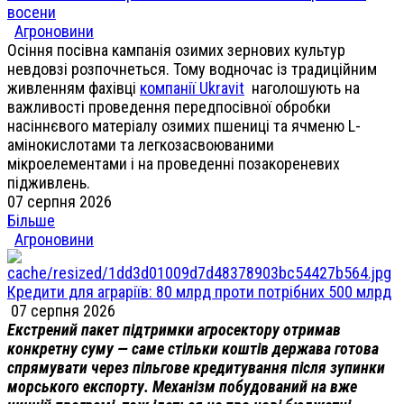
восени
Агроновини
Осіння посівна кампанія озимих зернових культур
невдовзі розпочнеться. Тому водночас із традиційним
живленням фахівці
компанії Ukravit
наголошують на
важливості проведення передпосівної обробки
насіннєвого матеріалу озимих пшениці та ячменю L-
амінокислотами та легкозасвоюваними
мікроелементами і на проведенні позакореневих
підживлень.
07 серпня 2026
Більше
Агроновини
Кредити для аграріїв: 80 млрд проти потрібних 500 млрд
07 серпня 2026
Екстрений пакет підтримки агросектору отримав
конкретну суму — саме стільки коштів держава готова
спрямувати через пільгове кредитування після зупинки
морського експорту. Механізм побудований на вже