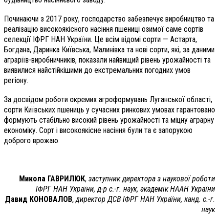
Починаючи з 2017 року, господарство забезпечує виробництво та
реалізацію високоякісного насіння пшениці озимої саме сортів
селекції ІФРГ НАН України. Це всім відомі сорти — Астарта,
Богдана, Даринка Київська, Малинівка та нові сорти, які, за даними
аграріїв-виробничників, показали найвищий рівень урожайності та
виявилися найстійкішими до екстремальних погодних умов
регіону.
За досвідом роботи окремих агроформувань Луганської області,
сорти Київських пшениць у сучасних ринкових умовах гарантовано
формують стабільно високий рівень урожайності та міцну аграрну
економіку. Сорт і високоякісне насіння були та є запорукою
доброго врожаю.
Микола ГАВРИЛЮК
,
заступник директора з наукової роботи
ІФРГ НАН України, д-р с.-г. наук, академік НААН України
Давид КОНОВАЛОВ
,
директор ДСВ ІФРГ НАН України, канд. с.-г.
наук