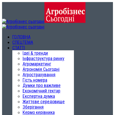
ГОЛОВНА
СПЕЦТЕМА
СТАТТІ
Ідеї & тренди
Інфраструктура ринку
Агромаркетинг
Агрономія Сьогодні
Агрострахування
Гість номера
Думки про важливе
Економічний гектар
Експертна думка
Життєве середовище
Зберігання
Кермо керівника