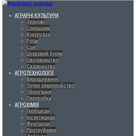
АГРАРНІ КУЛЬТУРИ
Зернові
Соняшник
Кукурудза
Ріпак
Соя
Цукровий буряк
Овочівництво
Садівництво
АГРОТЕХНОЛОГІЇ
Вирощування
Точне землеробство
Зберігання
Переробка
АГРОХІМІЯ
Гербіциди
Інсектициди
Фунгіциди
Протруйники