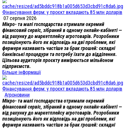
Фінансування ферм: у проєкт вкладають 85 млн доларів
07 серпня 2026
Мікро- та малі господарства отримали окремий
фінансовий сервіс, зібраний в одному онлайн-кабінеті —
від рахунку до маркетплейсу агротоварів. Розробники
позиціонують його як відповідь на дві проблеми, які
фермери називають частіше за брак грошей: складні
банківські процедури та потребу їхати до відділення.
Цільова аудиторія проєкту вимірюється мільйоном
підприємств.
Більше інформації
Фінансування ферм: у проєкт вкладають 85 млн доларів
Агроновини
Мікро- та малі господарства отримали окремий
фінансовий сервіс, зібраний в одному онлайн-кабінеті —
від рахунку до маркетплейсу агротоварів. Розробники
позиціонують його як відповідь на дві проблеми, які
фермери називають частіше за брак грошей: складні