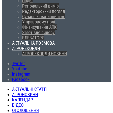
Подія
Регіональний вимір
Редакторський погляд
Сучасне тваринництво
У правовому полі
Фінансування АПК
Заготівля силосу
ЕЛЕВАТОРИ
АКТУАЛЬНА РОЗМОВА
АГРОРЕКОРДИ
АГРОРЕКОРДИ НОВИНИ
Twitter
Youtube
Instagram
Facebook
АКТУАЛЬНІ СТАТТІ
АГРОНОВИНИ
КАЛЕНДАР
ВІДЕО
ОГОЛОШЕННЯ