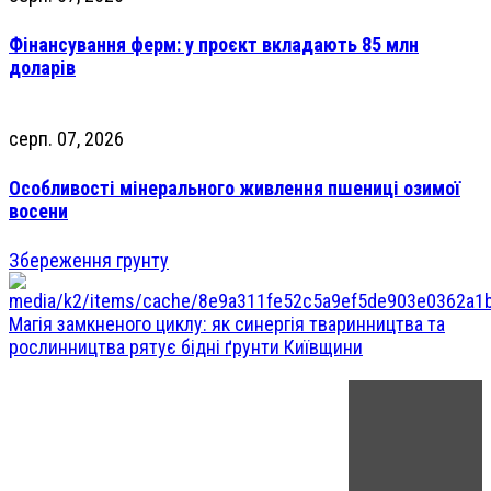
Фінансування ферм: у проєкт вкладають 85 млн
доларів
серп. 07, 2026
Особливості мінерального живлення пшениці озимої
восени
Збереження грунту
Магія замкненого циклу: як синергія тваринництва та
рослинництва рятує бідні ґрунти Київщини