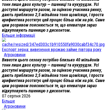
тонн лише двох культур — пшениці та кукурудзи. Усі
доступні маршрути разом, за оцінкою учасника ринку,
дають приблизно 2,5 мільйона тонн щомісяця, і проста
арифметика розтягує цей процес більш ніж на рік. Саме
цим розривом пояснюється те, що елеватори зараз
відкуповують пшеницю з дисконтом.
Більше інформації
Експорт зерна: вивезення врожаю займе півтора року
Агроновини
Вивезти цього сезону потрібно близько 40 мільйонів
тонн лише двох культур — пшениці та кукурудзи. Усі
доступні маршрути разом, за оцінкою учасника ринку,
дають приблизно 2,5 мільйона тонн щомісяця, і проста
арифметика розтягує цей процес більш ніж на рік. Саме
цим розривом пояснюється те, що елеватори зараз
відкуповують пшеницю з дисконтом.
07 серпня 2026
Більше
Агроновини