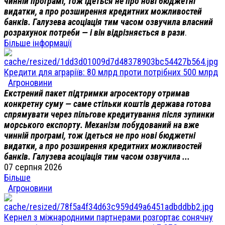
чинній програмі, тож ідеться не про нові бюджетні
видатки, а про розширення кредитних можливостей
банків. Галузева асоціація тим часом озвучила власний
розрахунок потреби — і він відрізняється в рази
.
Більше інформації
Кредити для аграріїв: 80 млрд проти потрібних 500 млрд
Агроновини
Екстрений пакет підтримки агросектору отримав
конкретну суму — саме стільки коштів держава готова
спрямувати через пільгове кредитування після зупинки
морського експорту. Механізм побудований на вже
чинній програмі, тож ідеться не про нові бюджетні
видатки, а про розширення кредитних можливостей
банків. Галузева асоціація тим часом озвучила ...
07 серпня 2026
Більше
Агроновини
Кернел з міжнародними партнерами розгортає сонячну