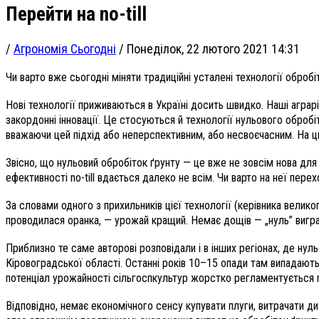
Перейти на no-till
/
Агрономія Сьогодні
/
Понеділок, 22 лютого 2021 14:31
Чи варто вже сьогодні міняти традиційні усталені технології обробі
Нові технології приживаються в Україні досить швидко. Наші аграр
закордонні інновації. Це стосуються й технології нульового обробі
вважаючи цей підхід або неперспективним, або несвоєчасним. На цьо
Звісно, що нульовий обробіток ґрунту — це вже не зовсім нова для 
ефективності no-till вдається далеко не всім. Чи варто на неї перех
За словами одного з прихильників цієї технології (керівника велико
проводилася оранка, — урожай кращий. Немає дощів — „нуль” вигра
Приблизно те саме авторові розповідали і в інших регіонах, де н
Кіровоградської області. Останні років 10–15 опади там випадають
потенціал урожайності сільгоспкультур жорстко регламентується п
Відповідно, немає економічного сенсу купувати плуги, витрачати ди