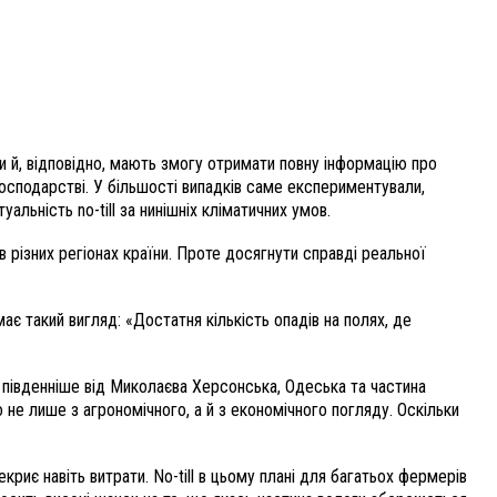
ди й, відповідно, мають змогу отримати повну інформацію про
господарстві. У більшості випадків саме експериментували,
льність no-till за нинішніх кліматичних умов.
в різних регіонах країни. Проте досягнути справді реальної
ає такий вигляд: «Достатня кількість опадів на полях, де
 південніше від Миколаєва Херсонська, Одеська та частина
 не лише з агрономічного, а й з економічного погляду. Оскільки
риє навіть витрати. No-till в цьому плані для багатьох фермерів