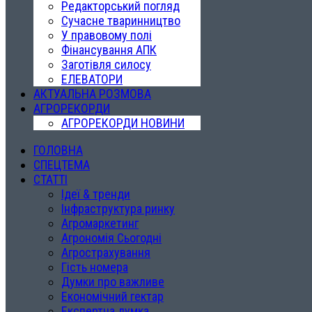
Редакторський погляд
Сучасне тваринництво
У правовому полі
Фінансування АПК
Заготівля силосу
ЕЛЕВАТОРИ
АКТУАЛЬНА РОЗМОВА
АГРОРЕКОРДИ
АГРОРЕКОРДИ НОВИНИ
ГОЛОВНА
СПЕЦТЕМА
СТАТТІ
Ідеї & тренди
Інфраструктура ринку
Агромаркетинг
Агрономія Сьогодні
Агрострахування
Гість номера
Думки про важливе
Економічний гектар
Експертна думка