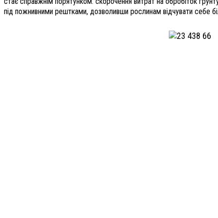
стає справжнім порятунком: скорочення витрат на обробіток ґрунту
під пожнивними рештками, дозволивши рослинам відчувати себе б