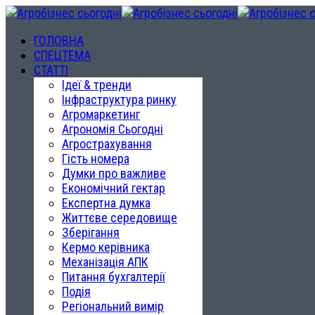
ГОЛОВНА
СПЕЦТЕМА
СТАТТІ
Ідеї & тренди
Інфраструктура ринку
Агромаркетинг
Агрономія Сьогодні
Агрострахування
Гість номера
Думки про важливе
Економічний гектар
Експертна думка
Життєве середовище
Зберігання
Кермо керівника
Механізація АПК
Питання бухгалтерії
Подія
Регіональний вимір