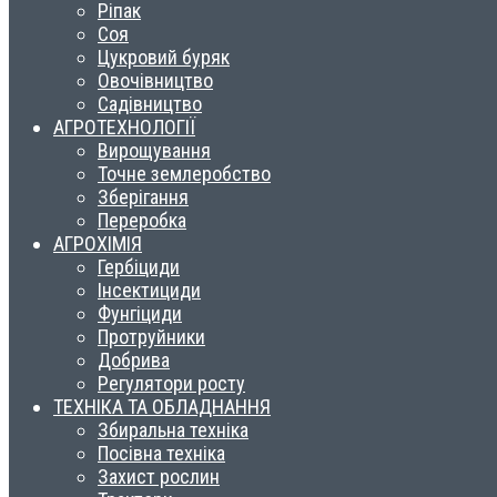
Ріпак
Соя
Цукровий буряк
Овочівництво
Садівництво
АГРОТЕХНОЛОГІЇ
Вирощування
Точне землеробство
Зберігання
Переробка
АГРОХІМІЯ
Гербіциди
Інсектициди
Фунгіциди
Протруйники
Добрива
Регулятори росту
ТЕХНІКА ТА ОБЛАДНАННЯ
Збиральна техніка
Посівна техніка
Захист рослин