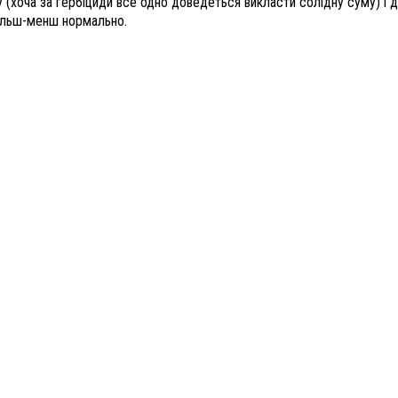
 (хоча за гербіциди все одно доведеться викласти солідну суму) і 
ільш-менш нормально.