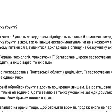
тку ґрунту?
ії часто бувають за кордоном, відвідують виставки й тематичні захо
тку ґрунту, з якої, так чи інакше експериментували чи не в кожному 
му питанні слід зупинитися докладніше з огляду на безсумнівну актуа
України технологія, ураховуючи її багаторічне широке застосування 
одити, а якщо варто: то як саме?
го господарства в Полтавській області) доцільність її застосування м
є однозначно».
ульовий обробіток ґрунту є досить поширеним явищем. Це розташовані
 тільки епізодично. Орати землю за таких умовах не завжди доцільно
остійним браком вологи в ґрунті.
зпаливо на оранці тощо, щоб отримати врожай, продаж якого не перек