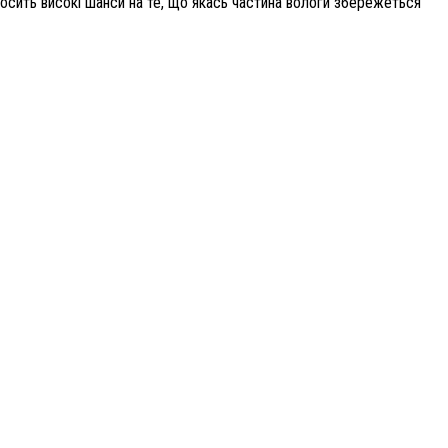
досить високі шанси на те, що якась частина вологи збережеться