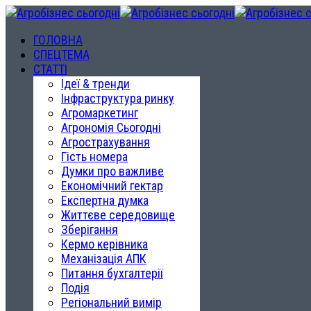
ГОЛОВНА
СПЕЦТЕМА
СТАТТІ
Ідеї & тренди
Інфраструктура ринку
Агромаркетинг
Агрономія Сьогодні
Агрострахування
Гість номера
Думки про важливе
Економічний гектар
Експертна думка
Життєве середовище
Зберігання
Кермо керівника
Механізація АПК
Питання бухгалтерії
Подія
Регіональний вимір