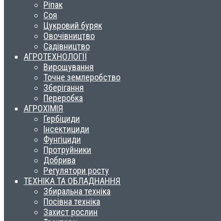
Ріпак
Соя
Цукровий буряк
Овочівництво
Садівництво
АГРОТЕХНОЛОГІЇ
Вирощування
Точне землеробство
Зберігання
Переробка
АГРОХІМІЯ
Гербіциди
Інсектициди
Фунгіциди
Протруйники
Добрива
Регулятори росту
ТЕХНІКА ТА ОБЛАДНАННЯ
Збиральна техніка
Посівна техніка
Захист рослин