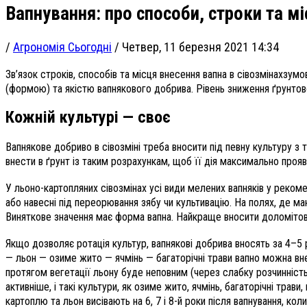
Вапнування: про способи, строки та м
/
Агрономія Сьогодні
/
Четвер, 11 березня 2021 14:34
Зв’язок с
троків, способів та місця внесення вапна в сівозмінах
зумов
(формою) та якістю вапнякового добрива. Рівень зниження ґрунтово
Кожній культурі — своє
Вапнякове добриво в сівозміні треба вносити під певну культуру з
внести в ґрунт із таким розрахункам, щоб її дія максимально прояв
У льоно-картопляних сівозмінах усі види мелених вапняків у реко
або навесні під переорювання зябу чи культивацію. На полях, де ма
Виняткове значення має форма вапна. Найкраще вносити доломітове
Якщо дозволяє ротація культур, вапнякові добрива вносять за 4–5 р
— льон — озиме жито — ячмінь — багаторічні трави вапно можна вне
протягом вегетації льону буде неповним (через слабку розчинність
активніше, і такі культури, як озиме жито, ячмінь, багаторічні тра
картоплю та льон висівають на 6, 7 і 8-й роки після вапнування, к