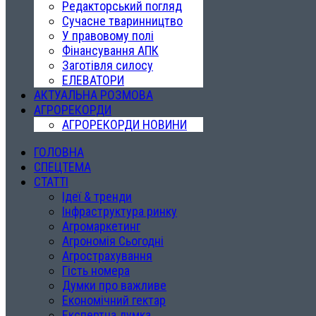
Редакторський погляд
Сучасне тваринництво
У правовому полі
Фінансування АПК
Заготівля силосу
ЕЛЕВАТОРИ
АКТУАЛЬНА РОЗМОВА
АГРОРЕКОРДИ
АГРОРЕКОРДИ НОВИНИ
ГОЛОВНА
СПЕЦТЕМА
СТАТТІ
Ідеї & тренди
Інфраструктура ринку
Агромаркетинг
Агрономія Сьогодні
Агрострахування
Гість номера
Думки про важливе
Економічний гектар
Експертна думка