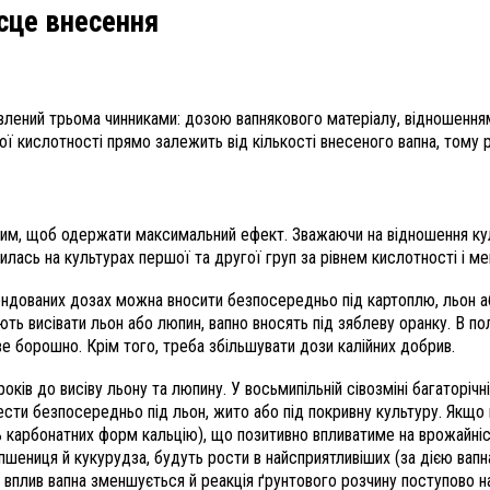
ісце внесення
лений трьома чинниками: дозою вапнякового матеріалу, відношенням
ї кислотності прямо залежить від кількості внесеного вапна, тому 
 тим, щоб одержати максимальний ефект. Зважаючи на відношення кул
илась на культурах першої та другої груп за рівнем кислотності і ме
мендованих дозах можна вносити безпосередньо під картоплю, льон а
ють висівати льон або люпин, вапно вносять під зяблеву оранку. В п
 борошно. Крім того, треба збільшувати дози калійних добрив.
оків до висіву льону та люпину. У восьмипільній сівозміні багаторі
сти безпосередньо під льон, жито або під покривну культуру. Якщо в
 карбонатних форм кальцію), що позитивно впливатиме на врожайність
ви, пшениця й кукурудза, будуть рости в найсприятливіших (за дією вап
оли вплив вапна зменшується й реакція ґрунтового розчину поступово 