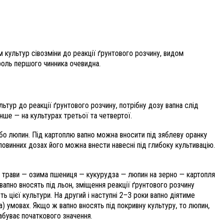
 культур сівозміни до реакції ґрунтового розчину, видом
роль першого чинника очевидна.
ьтур до реакції ґрунтового розчину, потрібну дозу вапна слід
нше — на культурах третьої та четвертої.
бо люпин. Під картоплю вапно можна вносити під зяблеву оранку
оловинних дозах його можна внести навесні під глибоку культивацію.
чні трави — озима пшениця — кукурудза — люпин на зерно — картопля
апно вносять під льон, зміщення реакції ґрунтового розчину
 цієї культури. На другий і наступні 2–3 роки вапно діятиме
на) умовах. Якщо ж вапно вносять під покривну культуру, то люпин,
набуває початкового значення.