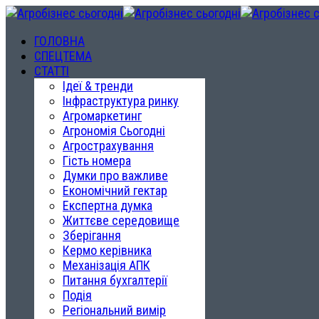
ГОЛОВНА
СПЕЦТЕМА
СТАТТІ
Ідеї & тренди
Інфраструктура ринку
Агромаркетинг
Агрономія Сьогодні
Агрострахування
Гість номера
Думки про важливе
Економічний гектар
Експертна думка
Життєве середовище
Зберігання
Кермо керівника
Механізація АПК
Питання бухгалтерії
Подія
Регіональний вимір