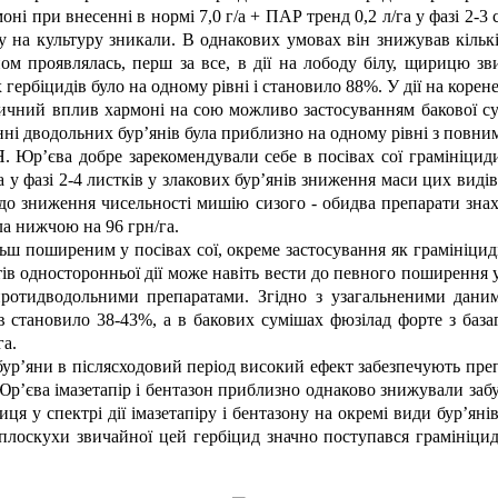
ні при внесенні в нормі 7,0 г/а + ПАР тренд 0,2 л/га у фазі 2-3
 на культуру зникали. В однакових умовах він знижував кількі
ном проявлялась, перш за все, в дії на лободу білу, щирицю з
гербіцидів було на одному рівні і становило 88%. У дії на корен
ичний вплив хармоні на сою можливо застосуванням бакової су
нні дводольних бур’янів була приблизно на одному рівні з повни
. Юр’єва добре зарекомендували себе в посівах сої грамініциди
а у фазі 2-4 листків у злакових бур’янів зниження маси цих видів
одо зниження чисельності мишію сизого - обидва препарати знах
ла нижчою на 96 грн/га.
льш поширеним у посівах сої, окреме застосування як грамініци
тів односторонньої дії може навіть вести до певного поширення 
протидводольними препаратами. Згідно з узагальненими даними
в становило 38-43%, а в бакових сумішах фюзілад форте з база
га.
бур’яни в післясходовий період високий ефект забезпечують препа
Я. Юр’єва імазетапір і бентазон приблизно однаково знижували за
ниця у спектрі дії імазетапіру і бентазону на окремі види бур’я
я плоскухи звичайної цей гербіцид значно поступався грамініц