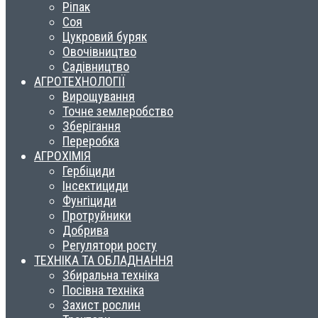
Ріпак
Соя
Цукровий буряк
Овочівництво
Садівництво
АГРОТЕХНОЛОГІЇ
Вирощування
Точне землеробство
Зберігання
Переробка
АГРОХІМІЯ
Гербіциди
Інсектициди
Фунгіциди
Протруйники
Добрива
Регулятори росту
ТЕХНІКА ТА ОБЛАДНАННЯ
Збиральна техніка
Посівна техніка
Захист рослин