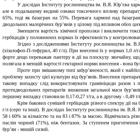
У дослідах Інституту рослинництва ім. В.Я. Юр’єва хармо
але в подальшому видимі ознаки токсичного впливу препарату
65%, тоді як базагран на 55%. Перевага хармоні над базагра
дводольних малорічних бур’янів у цілому під впливом обох цих 
Зменшити вартість хімічної прополки і виключити токс
гербіцидів у половинних нормах їх ефективність у контролюва
Згідно з дослідженнями Інституту рослинництва ім. В.Я
(хізалофоп-П-тефурил, 40 г/л). При внесенні їх у нормах 1,0 л/г
форте дещо переважав пантеру в дії на плоскуху звичайну, щ
полягала в меншій вартості гектарної норми внесення - вона бу
Проте при змішаному типі забур’яненості, який є найбі
проблему захисту цієї культури від бур’янів. Внесення препара
такому випадку слід використовувати грамініциди разом з 
протидводольних препаратів зниження загальної маси бур’яні
першому випадку становили 0,17-0,27 т/га, а в другому - 0,49 т/
Крім бакових сумішей гербіцидів різного спектру дії на 
г/л (серп та інші). В дослідах Інституту рослинництва ім. В.
58 і 60% за кількістю та на 83 і 87% за масою. Відмічалась різ
паслін чорний (71%), ніж бентазон. За ступенем пригніченн
бур’ян - мишій сизий.