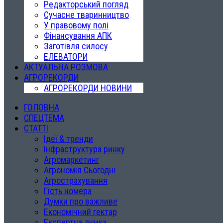
Редакторський погляд
Сучасне тваринництво
У правовому полі
Фінансування АПК
Заготівля силосу
ЕЛЕВАТОРИ
АКТУАЛЬНА РОЗМОВА
АГРОРЕКОРДИ
АГРОРЕКОРДИ НОВИНИ
ГОЛОВНА
СПЕЦТЕМА
СТАТТІ
Ідеї & тренди
Інфраструктура ринку
Агромаркетинг
Агрономія Сьогодні
Агрострахування
Гість номера
Думки про важливе
Економічний гектар
Експертна думка