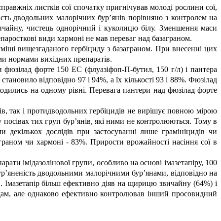
 справжніх листків сої спочатку пригнічував молоді рослини сої,
сть дводольних малорічних бур’янів порівняно з контролем на
вичайну, чистець однорічний і куколицю білу. Зменшення маси
епаросткові види хармоні не мав переваг над базаграном.
міші вищезгаданого гербіциду з базаграном. При внесенні цих
ми нормами вихідних препаратів.
 фюзілад форте 150 ЕС (флуазіфоп-П-бутил, 150 г/л) і пантера
 становило відповідно 97 і 94%, а їх кількості 93 і 88%. Фюзілад
одились на одному рівні. Перевага пантери над фюзілад форте
дів, так і протидводольних гербіцидів не вирішує повною мірою
у посівах тих груп бур’янів, які ними не контролюються. Тому в
 декількох дослідів при застосуванні лише грамініцидів чи
граном чи хармоні - 83%. Прирости врожайності насіння сої в
рати імідазолінової групи, особливо на основі імазетапіру, 100
бур’яненість дводольними малорічними бур’янами, відповідно на
нів. Імазетапір більш ефективно діяв на щирицю звичайну (64%) і
идам, але однаково ефективно контролював інший просовидний