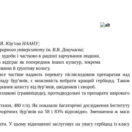
 В.Я. Юр’єва НААНУ;
грарного університету ім. В.В. Докучаєва
;
 худоби і частково в раціоні харчування людини.
 відіграє як попередник інших культур, зокрема
човини й ґрунтову вологу.
 все частіше надають перевагу післясходовим препаратам над
складу бур’янів, є можливість вибрати кращий гербіцид. Також
ання захисту від бур’янів, шкідників і хвороб.
тизлакові (грамініциди), протидводольні та препарати широкого
азон, 480 г/л). Як показали багаторічні дослідження Інституту
алорічних бур’янів на 58 і 83% відповідно. Зменшення ж маси
ти. У цьому відношенні заслуговує на увагу гербіцид із класу