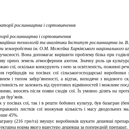
бораторії рослинництва і сортовивчення
аторії рослинництва і сортовивчення
формаційних технологій та аналітики Інститут рослинництва ім.
дри землеробства ім. О.М. Можейка Харківського національного а
учасності. Вона допомагає вирішити проблему білка при годівлі
иву орних земель атмосферним азотом. Значну роль ця культура
ожаю сої, оскільки конкурують з нею за освітленість, поживні ре
я гербіцидів на посівах сої сільськогосподарські виробники
івнем і типом забур’яненості, а відтак, виходячи з видового 
тивність не залежить від ґрунтових відмінностей і можливе поєдн
овими, вносять після появи сходів сої. Їх умовно ділять на про
иди бур’янів.
посівах сої, так і в решти бобових культур, був базагран (бент
 справжніх листків сої знижував кількість і масу дводольних м
лише 45%.
аграну (216 грн/га) змушує виробників шукати дешевші препара
 гектарна норма якого вшестеро дешевша за попередній препарат.