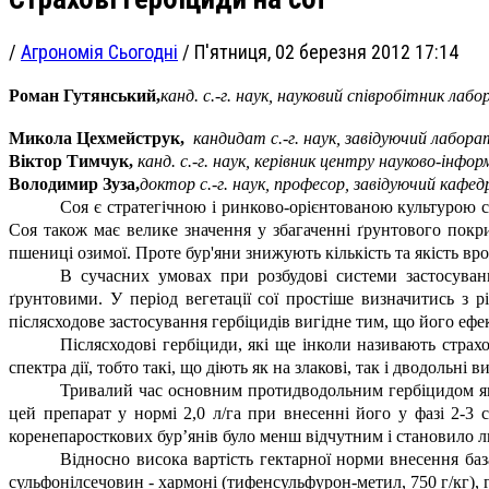
/
Агрономія Сьогодні
/
П'ятниця, 02 березня 2012 17:14
Роман Гутянський,
канд. с.-г. наук, науковий співробітник ла
Микола Цехмейструк,
кандидат с.-г. наук, завідуючий лабор
Віктор Тимчук,
канд. с.-г. наук, керівник центру науково-ін
Володимир Зуза,
доктор с.-г. наук, професор, завідуючий кафе
Соя є стратегічною і ринково-орієнтованою культурою с
Соя також має велике значення у збагаченні ґрунтового покр
пшениці озимої. Проте бур'яни знижують кількість та якість вр
В сучасних умовах при розбудові системи застосуванн
ґрунтовими. У період вегетації сої простіше визначитись з р
післясходове застосування гербіцидів вигідне тим, що його ефек
Післясходові гербіциди, які ще інколи називають страх
спектра дії, тобто такі, що діють як на злакові, так і дводольні в
Тривалий час основним протидводольним гербіцидом як у 
цей препарат у нормі 2,0 л/га при внесенні його у фазі 2-3
коренепаросткових бур’янів було менш відчутним і становило 
Відносно висока вартість гектарної норми внесення баз
сульфонілсечовин - хармоні (тифенсульфурон-метил, 750 г/кг),