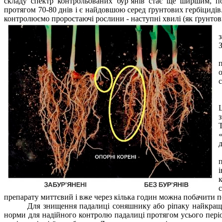
складу спектр контрольованих бур’янів стає ще ширшим, пок
протягом 70-80 днів і є найдовшою серед ґрунтових гербіциді
контролюємо проростаючі рослини - наступні хвилі (як ґрунтови
препарату миттєвий і вже через кілька годин можна побачити 
Для знищення падалиці соняшнику або ріпаку найкраще
норми для надійного контролю падалиці протягом усього періо