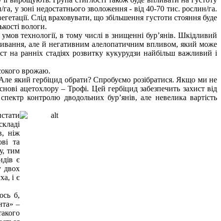
га, у зоні недостатнього зволоження - від 40-70 тис. рослин/га.
егетації. Слід враховувати, що збільшення густоти стояння буде
ькості вологи.
умов технології, в тому числі в знищенні бур’янів. Шкідливий
оживання, але й негативним алелопатичним впливом, який може
ст на ранніх стадіях розвитку кукурудзи найбільш важливий і
сокого врожаю.
. Але який гербіцид обрати? Спробуємо розібратися. Якщо ми не
ові ацетохлору – Трофі. Цей гербіцид забезпечить захист від
спектр контролю дводольних бур’янів, але невелика вартість
стати
складі
, ніж
ові та
у, тим
идів є
у двох
а, і є
ось б,
нта» –
такого