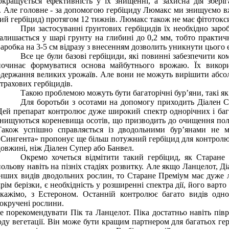
ращується ефективність у їх знищенні, а захисна дія зберіг
в. Але головне - за допомогою гербіциду Люмакс ми знищуємо вже
й гербіцид) протягом 12 тижнів. Люмакс також не має фітотоксич
При застосуванні ґрунтових гербіцидів їх необхідно заро
залишається у шарі грунту на глибині до 0,2 мм, тобто практич
Заробка на 3-5 см відразу з внесенням дозволить уникнути цього 
Все це були базові гербіциди, які повинні забезпечити к
починає формуватися основа майбутнього врожаю. Їх викори
одержання великих урожаїв. Але вони не можуть вирішити абсолю
страхових гербіцидів.
Такою проблемою можуть бути багаторічні бур’яни, такі як 
Для боротьби з осотами на допомогу приходить Діален С
Цей препарат контролює дуже широкий спектр однорічних і бага
знищуються кореневища осотів, що призводить до очищення поля в
Також успішно справляється із дводольними бур’янами не 
«Сингента» пропонує ще більш потужний гербіцид для контролю 
довжині, ніж Діален Супер або Банвел.
Окремо хочеться відмітити такий гербіцид, як Старане
польову навіть на пізніх стадіях розвитку. Але якщо Ланцелот, 
інших видів дводольних рослин, то Старане Преміум має дуже л
крім берізки, є необхідність у розширенні спектра дії, його варт
скажімо, з Естероном. Останній контролює багато видів одно
покручені рослини.
 порекомендувати Пік та Ланцелот. Піка достатньо навіть пів
ду вегетації. Він може бути кращим партнером для багатьох гер