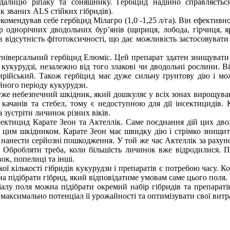
далицю ріпаку та соняшнику. Гербіцид надійно справляється
ак званих ALS стійких гібридів).
комендував себе гербіцид Мілагро (1,0 -1,25 л/га). Він ефективн
тр однорічних дводольних бур’янів (щириця, лобода, гірчиця, я
в відсутність фітотоксичності, що дає можливість застосовувати
універсальний гербіцид Елюміс. Цей препарат здатен знищувати
 кукурудзі, незалежно від того злакові чи дводольні рослини. В
сирійський. Також гербіцид має дуже сильну ґрунтову дію і м
йного періоду кукурудзи.
 дуже небезпечний шкідник, який дошкуляє у всіх зонах вирощува
качанів та стебел, тому є недоступною для дії інсектицидів. 
 зустріти личинок різних віків.
сектицид Карате Зеон та Актеллік. Саме поєднання дій цих дво
 цим шкідником. Карате Зеон має швидку дію і стрімко знищит
і нанести серйозні пошкодження. У той же час Актеллік за рахун
у. Обробляти треба, коли більшість личинок вже відродилися. 
ок, попелиці та інші.
ої кількості гібридів кукурудзи і препаратів є потребою часу. К
 підібрати гібрид, який відповідатиме умовам саме цього поля.
алу поля можна підібрати окремий набір гібридів та препарат
 максимально потенціал ії урожайності та оптимізувати свої витр