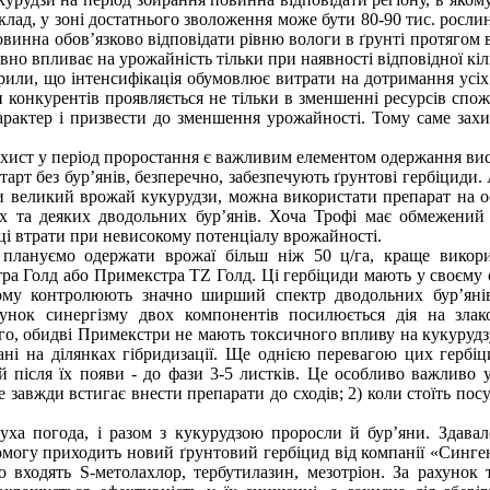
клад, у зоні достатнього зволоження може бути 80-90 тис. рослин/
винна обов’язково відповідати рівню вологи в ґрунті протягом в
вно впливає на урожайність тільки при наявності відповідної кіл
или, що інтенсифікація обумовлює витрати на дотримання усіх 
 конкурентів проявляється не тільки в зменшенні ресурсів сп
арактер і призвести до зменшення урожайності. Тому саме захи
ахист у період проростання є важливим елементом одержання ви
арт без бур’янів, безперечно, забезпечують ґрунтові гербіциди
 великий врожай кукурудзи, можна використати препарат на осн
х та деяких дводольних бур’янів. Хоча Трофі має обмежений 
ці втрати при невисокому потенціалу врожайності.
лануємо одержати врожаї більш ніж 50 ц/га, краще викори
ра Голд або Примекстра TZ Голд. Ці гербіциди мають у своєму 
ому контролюють значно ширший спектр дводольних бур’янів
хунок синергізму двох компонентів посилюється дія на злак
того, обидві Примекстри не мають токсичного впливу на кукурудз
ні на ділянках гібридизації. Ще однією перевагою цих гербіц
й після їх появи - до фази 3-5 листків. Це особливо важливо 
 завжди встигає внести препарати до сходів; 2) коли стоїть посух
ха погода, і разом з кукурудзою проросли й бур’яни. Здавал
омогу приходить новий ґрунтовий гербіцид від компанії «Синге
входять S-метолахлор, тербутилазин, мезотріон. За рахунок 