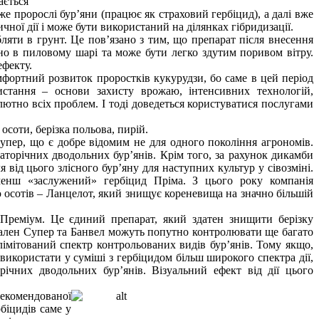
ається
 пророслі бур’яни (працює як страховий гербіцид), а далі вже
ної дії і може бути використаний на ділянках гібридизації.
бляти в грунт. Це пов’язано з тим, що препарат після внесення
но в пиловому шарі та може бути легко здутим поривом вітру.
ефекту.
омфортний розвиток проростків кукурудзи, бо саме в цей період
стання – основи захисту врожаю, інтенсивних технологій,
тно всіх проблем. І тоді доведеться користуватися послугами
осоти, берізка польова, пирій.
упер, що є добре відомим не для одного покоління агрономів.
торічних дводольних бур’янів. Крім того, за рахунок дикамби
ід цього злісного бур’яну для наступних культур у сівозміні.
менш «заслужений» гербіцид Пріма. З цього року компанія
осотів – Ланцелот, який знищує кореневища на значно більшій
 Преміум. Це єдиний препарат, який здатен знищити берізку
Діален Супер та Банвел можуть попутно контролювати ще багато
імітований спектр контрольованих видів бур’янів. Тому якщо,
о використати у суміші з гербіцидом більш широкого спектра дії,
річних дводольних бур’янів. Візуальний ефект від дії цього
рекомендованої
біцидів саме у