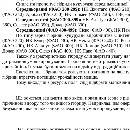
Сингента пропонує гібриди кукурудзи середньоранньої, с
Середньоранні (ФАО 200-299)
: НК Джитаго (ФАО 210)
(ФАО 240), Аробаз (ФАО 250), НК Топмен (ФАО 250), СІ Верал
Середньостиглі (ФАО 300-399):
НК Альтіус (ФАО 300),
360), Селест (ФАО 390), Долар (ФАО 390).
Середньопізні (ФАО 400-499):
Сіско (ФАО 400), НК Пак
По типу зерна гібриди кукурудзи виробництва Синге
(ФАО 220), НК Кулер (ФАО 230), НК Некта (ФАО 240), СІ Респ
(ФАО 290), НК Альтіус (ФАО 300), НК Леморо (ФАО 310), НК
Долар (ФАО 390), Сіско (ФАО 400), НК Пако (ФАО 440).
Також у характеристиках гібриду слід звертати увагу на
дотримання умов вирощування. І якщо вони не отримають усіх не
врожайність їх може бути нижчою на відміну від традиційних со
Екстенсивні гібриди теж реагують позитивно на якісну 
гібриди втратять потенціал урожайності менше.
Тому, виходячи з ресурсів поля, слід підібрати відповідн
Ще хочеться зазначити про якісні показники зерна з рі
причиною вибору того чи іншого гібриду. Наприклад, для одер
Безумовно, якісні показники залежать від умов вирощування, ал
Далі пропоную розглянути деякі основні моменти тех