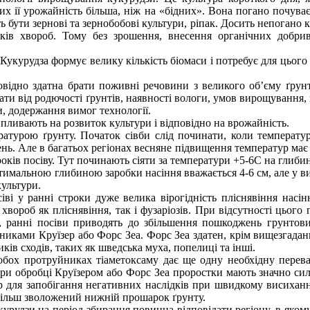
х ії урожайність більша, ніж на «бідних». Вона погано почува
ути зернові та зернобобові культури, ріпак. Досить непогано к
иків хвороб. Тому без зрошення, внесення органічних добр
Кукурудза формує велику кількість біомаси і потребує для цього
овідно здатна брати поживні речовини з великого об’єму ґрунт
ати від родючості ґрунтів, наявності вологи, умов вирощування
и, додержання вимог технології.
впливають на розвиток культури і відповідно на врожайність.
ратурою ґрунту. Початок сівби слід починати, коли температу
ень. Але в багатьох регіонах весняне підвищення температур має
років посіву. Тут починають сіяти за температури +5-6С на глибин
птимальною глибиною заробки насіння вважається 4-6 см, але у 
культури.
сіві у ранні строки дуже велика вірогідність пліснявіння нас
вороб як пліснявіння, так і фузаріозів. При відсутності цьог
, ранні посіви приводять до збільшення пошкоджень грунто
иками Круїзер або Форс Зеа. Форс Зеа здатен, крім вищезгада
ів сходів, таких як шведська муха, попелиці та інші.
обох протруйниках тіаметоксаму дає ще одну необхідну перев
При обробці Круїзером або Форс Зеа проростки мають значно си
 для запобігання негативних наслідків при швидкому висиханн
ільш зволожений нижній прошарок ґрунту.
курудзи на період збирання повинна відповідати регіону, в яком