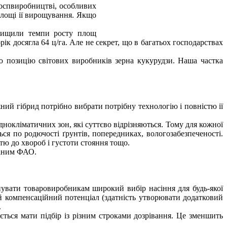
ьгоспвиробництві, особливих
площі ії вирощування. Якщо
евищили темпи росту площ
к досягла 64 ц/га. Але не секрет, що в багатьох господарствах
тю позицію світових виробників зерна кукурудзи. Наша частка
ний гібрид потрібно вибрати потрібну технологію і повністю ії
нокліматичних зон, які суттєво відрізняються. Тому для кожної
ься по родючості ґрунтів, попередниках, вологозабезпеченості.
тю до хвороб і густоти стояння тощо.
заним ФАО.
нувати товаровиробникам широкий вибір насіння для будь-якої
ий компенсаційний потенціал (здатність утворювати додатковий
.
ться мати підбір із різним строками дозрівання. Це зменшить