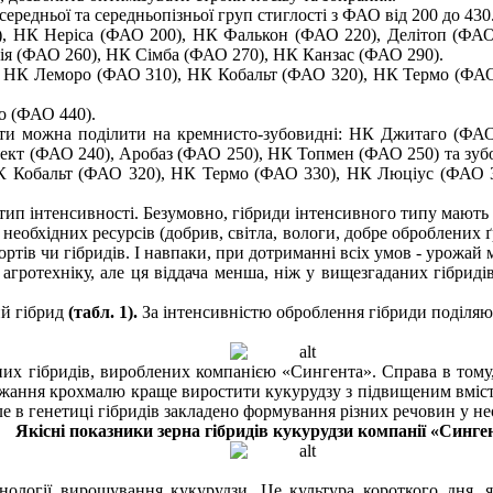
ередньої та середньопізньої груп стиглості з ФАО від 200 до 430
, НК Неріса (ФАО 200), НК Фалькон (ФАО 220), Делітоп (ФАО
ія (ФАО 260), НК Сімба (ФАО 270), НК Канзас (ФАО 290).
 НК Леморо (ФАО 310), НК Кобальт (ФАО 320), НК Термо (ФАО
о (ФАО 440).
нти можна поділити на кремнисто-зубовидні: НК Джитаго (ФАО
ект (ФАО 240), Аробаз (ФАО 250), НК Топмен (ФАО 250) та зуб
 Кобальт (ФАО 320), НК Термо (ФАО 330), НК Люціус (ФАО 34
 тип інтенсивності. Безумовно, гібриди інтенсивного типу мають
обхідних ресурсів (добрив, світла, вологи, добре оброблених ґру
ртів чи гібридів. І навпаки, при дотриманні всіх умов - урожай 
агротехніку, але ця віддача менша, ніж у вищезгаданих гібрид
ий гібрид
(табл. 1).
За інтенсивністю оброблення гібриди поділя
зних гібридів, вироблених компанією «Сингента». Справа в тому
жання крохмалю краще виростити кукурудзу з підвищеним вмістом
е в генетиці гібридів закладено формування різних речовин у нео
Якісні показники зерна гібридів кукурудзи компанії «Синге
нології вирощування кукурудзи. Це культура короткого дня, 