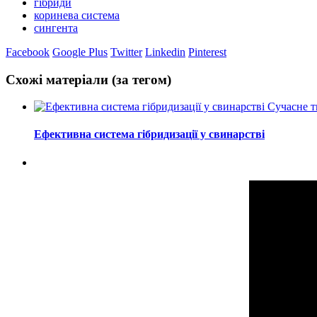
гібриди
коринева система
сингента
Facebook
Google Plus
Twitter
Linkedin
Pinterest
Схожі матеріали (за тегом)
Сучасне 
Ефективна система гібридизації у свинарстві