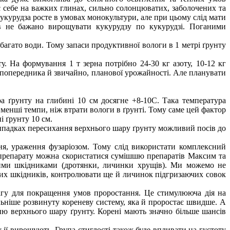
є себе на важких глинах, сильно солонцюватих, заболочених та
укурудза росте в умовах монокультури, але при цьому слід мати
ив не бажано вирощувати кукурудзу по кукурудзі. Поганими
 багато води. Тому запаси продуктивної вологи в 1 метрі ґрунту
у. На формування 1 т зерна потрібно 24-30 кг азоту, 10-12 кг
, попередника й звичайно, планової урожайності. Але планувати
ра ґрунту на глибині 10 см досягне +8-10С. Така температура
 менші темпи, ніж втрати вологи в ґрунті. Тому саме цей фактор
і ґрунту 10 см.
випадках пересихання верхнього шару ґрунту можливий посів до
іння, ураження фузаріозом. Тому слід використати комплексний
о препарату можна скористатися сумішшю препаратів Максим та
вими шкідниками (дротянки, личинки хрущів). Ми можемо не
них шкідників, контролювати ще й личинок підгризаючих совок
агу для покращення умов проростання. Це стимулююча дія на
льніше розвинуту кореневу систему, яка й проростає швидше. А
ю верхнього шару ґрунту. Корені мають значно більше шансів
у ії вирощують. Група стиглості також буде впливати на густоту