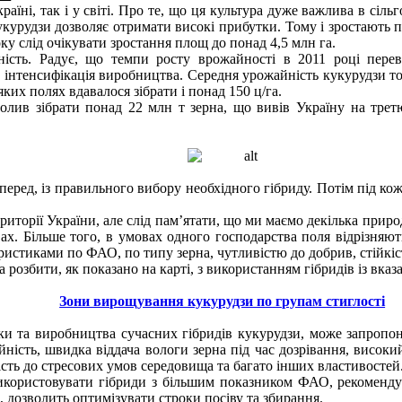
раїні, так і у світі. Про те, що ця культура дуже важлива в сіл
укурудзи дозволяє отримати високі прибутки. Тому і зростають 
оку слід очікувати зростання площ до понад 4,5 млн га.
йність. Радує, що темпи росту врожайності в 2011 році пер
нтенсифікація виробництва. Середня урожайність кукурудзи торі
яких полях вдавалося зібрати і понад 150 ц/га.
волив зібрати понад 22 млн т зерна, що вивів Україну на тре
еред, із правильного вибору необхідного гібриду. Потім під кож
торії України, але слід пам’ятати, що ми маємо декілька природ
овах. Більше того, в умовах одного господарства поля відрізняют
еристиками по ФАО, по типу зерна, чутливістю до добрив, стійкіс
розбити, як показано на карті, з використанням гібридів із вка
Зони вирощування кукурудзи по групам стиглості
бки та виробництва сучасних гібридів кукурудзи, може запропо
ність, швидка віддача вологи зерна під час дозрівання, висок
кість до стресових умов середовища та багато інших властивостей
використовувати гібриди з більшим показником ФАО, рекомендує
, дозволить оптимізувати строки посіву та збирання.