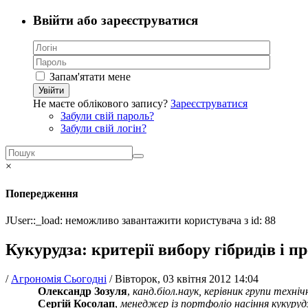
Ввійти або зареєструватися
Запам'ятати мене
Увійти
Не маєте облікового запису?
Зареєструватися
Забули свій пароль?
Забули свій логін?
×
Попередження
JUser::_load: неможливо завантажити користувача з id: 88
Кукурудза: критерії вибору гібридів і п
/
Агрономія Сьогодні
/
Вівторок, 03 квітня 2012 14:04
Олександр Зозуля
,
канд.біол.наук, керівник групи техні
Сергій Косолап
,
менеджер із портфоліо насіння кукуруд