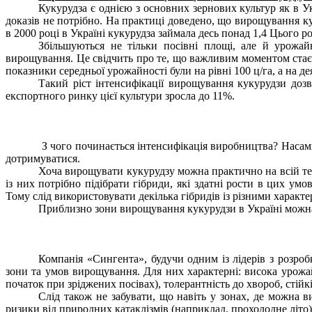
Кукурудза є однією з основних зернових культур як в Ук
доказів не потрібно. На практиці доведено, що вирощування к
в 2000 році в Україні кукурудза займала десь понад 1,4 Цього р
Збільшуються не тільки посівні площі, але й урожа
вирощування. Це свідчить про те, що важливим моментом стає і
показники середньої урожайності були на рівні 100 ц/га, а на де
Такий ріст інтенсифікації вирощування кукурудзи доз
експортного ринку цієї культури зросла до 11%.
З чого починається інтенсифікація виробництва? Насамп
дотримуватися.
Хоча вирощувати кукурудзу можна практично на всій тери
із них потрібно підібрати гібриди, які здатні рости в цих ум
Тому слід використовувати декілька гібридів із різними характ
Приблизно зони вирощування кукурудзи в Україні можна 
Компанія «Сингента», будучи одним із лідерів з розро
зони та умов вирощування. Для них характерні: висока урожай
початок при зріджених посівах), толерантність до хвороб, стій
Слід також не забувати, що навіть у зонах, де можна 
ризики від природних катаклізмів (наприклад, прохолодне літо)