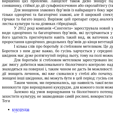
вирішенні цієї проблеми. Ланцелот також дієво знищує па
соняшнику, стійкої до дії сульфонілсечовин або євролайтінгу (т
Для знищення злакових бур’янів із найкращого боку заре
тільки однорічні та багаторічні злакові, але й широкий спек
гірчаки та багато інших). Вирізняє цей препарат серед аналогі
листка культури та на ділянках гібридізації.
У 2012 році компанія «Сингента» зареєструвала новий 
види однорічних та багаторічних бур’янів, які зустрічаються у
його здатність пригнічувати навіть такий вид, як ваточник 
проростання однорічних дводольних бур’янів до кінця вегетаці
І кілька слів про боротьбу зі стебловим метеликом. Це
Боротися з ним дуже важко, бо гусінь харчується у середині 
шкідник має дуже розтягнутий період льоту, тому на полі можна
Для боротьби зі стебловим метеликом зареєстровано ін
дає змогу добитися максимального біологічного контролю над
знаходяться на поверхні і, таким чином не дасть їм можливост
дії знищить личинок, які вже сховалися у стеблі або початк
знищені інші шкідники, які можуть бути в цей період: гусінь сов
Таким чином, ми переконались, що наявність такої велик
виникнути при вирощуванні кукурудзи, для кожного поля можна
Залежно від умов вирощування та біологічного потенці
захистити культуру, не зашкодивши самій рослині, використати
Теги
кукурудза