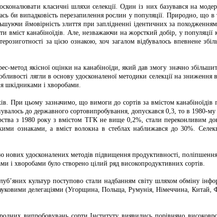
осконалювати класичні шляхи селекції. Один із них базувався на модер
ась би випадковість перезапилення рослин у популяції. Природно, що в
льшуючи ймовірність злиття при заплідненні ідентичних за походженням
и вміст канабіноїдів. Але, незважаючи на жорсткий добір, у популяції 
етерозиготності за цією ознакою, хоч загалом відбувалось впевнене зб
рес-метод якісної оцінки на канабіноїди, який дав змогу значно збільши
обливості лягли в основу удосконаленої методики селекції на зниження вм
ня шкідниками і хворобами.
хів. При цьому зазначимо, що вимоги до сортів за вмістом канабіноїдів
ланувалось до державного сортовипробування, допускався 0,3, то в 1980
ярства з 1980 року з вмістом ТГК не вище 0,2%, стали переконливим док
кими ознаками, а вміст волокна в стеблах наближався до 30%. Селек
нню нових удосконалених методів підвищення продуктивності, поліпшенн
и і хворобами було створено цілий ряд високопродуктивних сортів.
луб’яних культур поступово стали надбанням світу шляхом обміну інфо
ауковими делегаціями (Угорщина, Польща, Румунія, Німеччина, Китай, Фра
ародних випробовувань сорти Інституту виявились порівняно високовро