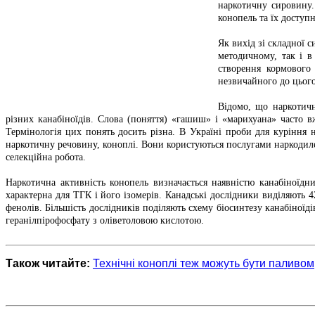
наркотичну сировину.
конопель та їх доступн
Як вихід зі складної с
методичному, так і в
створення кормового
незвичайного до цього
Відомо, що наркотичн
різних канабіноїдів. Слова (поняття) «гашиш» і «марихуана» часто
Термінологія цих понять досить різна. В Україні проби для куріння 
наркотичну речовину, коноплі. Вони користуються послугами наркодилер
селекційна робота.
Наркотична активність конопель визначається наявністю канабіноїдн
характерна для ТГК і його ізомерів. Канадські дослідники виділяють 
фенолів. Більшість дослідників поділяють схему біосинтезу канабіноїді
геранілпірофосфату з оліветоловою кислотою.
Також читайте:
Технічні коноплі теж можуть бути паливом