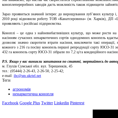
коноплепереробних заводів дасть можливість також підвищити зайнятіст
Зараз проявиться значний інтерес до вирощування луб’яних культур і
2010 році відновили роботу ТОВ «Канатсировина» (м. Харків), ДП «Ш
проявляють і російські підприємства.
Коноплі – це одна з найневибагливіших культур, що може рости на
насінням сучасних ненаркотичних сортів однодомних конопель вдаєтьс
дозволяє значно скоротити втрати насіння, виключити такі операції
кожного з 216 га посіву конопель першої репродукції сорту ЮСО-31 з
432 га конопель сорту ЮСО-31 зібрали по 7,2 ц/га кондиційного насін
P.S. Якщо у вас виникли запитання по статті, звертайтесь до автор
м. Глухів Сумської обл. вул. Терешенків, 45
тел.: (05444) 2-26-43, 2-26-50, 2-25-42;
e-mail:
ibc@sm.ukrtel.net
Теги
агрономія
ненаркотична конопля
Facebook
Google Plus
Twitter
Linkedin
Pinterest