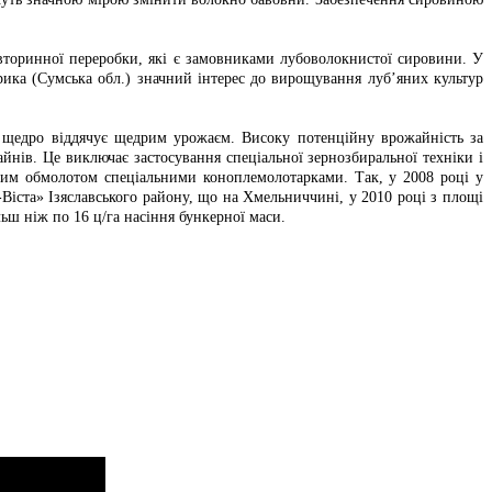
 вторинної переробки, які є замовниками лубоволокнистої сировини. У
ика (Сумська обл.) значний інтерес до вирощування луб’яних культур
 щедро віддячує щедрим урожаєм. Високу потенційну врожайність за
нів. Це виключає застосування спеціальної зернозбиральної техніки і
пним обмолотом спеціальними коноплемолотарками. Так, у 2008 році у
іста» Ізяславського району, що на Хмельниччині, у 2010 році з площі
ьш ніж по 16 ц/га насіння бункерної маси.