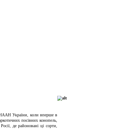
у НААН України, коли вперше в
наркотичних посівних конопель,
Росії, де районовані ці сорти,