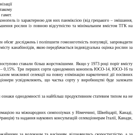
нізації
 такому
 гамет.
конопель із характерною для них панміксією (від грецького – змішання,
ільшення рослин із повною відсутністю та мінімальним вмістом ТГК на
ти обсяг досліджень і поліпшити гомозиготність популяції, запровадити
істу канабіноїдів, якою передбачається індивідуальна оцінка рослин за
 поступово ставали більш жорстокішими. Якщо у 1973 році поріг вмісту
-му – 0,15%. Три перших сорти однодомних конопель ЮСО-14, ЮСО-16 та
азом можливої селекції на повну елімінацію наркотичної дії посівних
ціонери усвідомлюють, що частка сорту у виробництві буде залежати
я ознаки однодомності за найбільш продуктивним статевим типом на не
рмацією на міжнародних симпозіумах у Німеччині, Швейцарії, Канаді,
нція) та надання наукових консультацій селекціонерам Італії, Канади,
жайними за волокном та насінням, відзначились скоростиглістю, а за