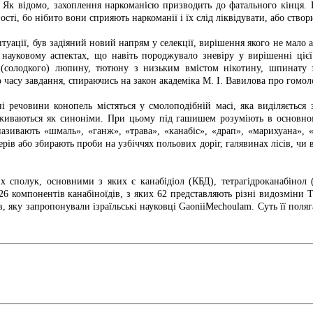
 Як відомо, захоплення наркоманією призводить до фатального кінця. 
ості, бо нібито вони сприяють наркоманії і їх слід ліквідувати, або ство
итуації, був задіяний новий напрям у селекції, вирішення якого не мало 
 науковому аспектах, що навіть породжувало зневіру у вирішенні цієї
 (солодкого) люпину, тютюну з низьким вмістом нікотину, шпинату 
 часу завдання, спираючись на закон академіка М. І. Вавилова про гомоло
і речовини конопель містяться у смолоподібній масі, яка виділяєтьс
 вживаються як синоніми. При цьому під гашишем розуміють в основном
називають «шмаль», «ганж», «трава», «канабіс», «драп», «марихуана»,
ів або збирають проби на узбіччях польових доріг, галявинах лісів, чи 
их сполук, основними з яких є канабідіол (КБД), тетрагідроканабінол 
426 компонентів канабіноїдів, з яких 62 представляють різні видозміни 
в, яку запропонували ізраїльські науковці GaoniiMechoulam. Суть її поляг