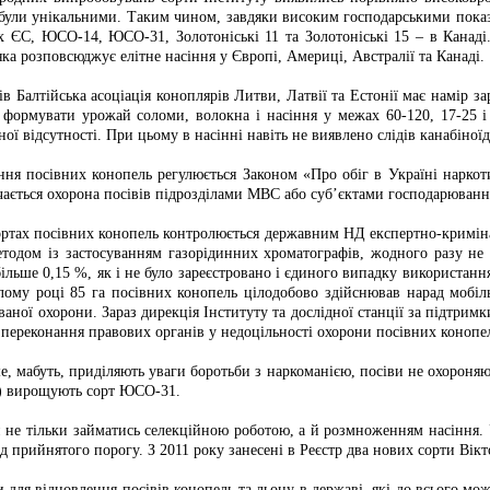
були унікальними. Таким чином, завдяки високим господарськими пока
ах ЄС, ЮСО-14, ЮСО-31, Золотоніські 11 та Золотоніські 15 – в Канад
ка розповсюджує елітне насіння у Європі, Америці, Австралії та Канаді.
ів Балтійська асоціація коноплярів Литви, Латвії та Естонії має намір 
 формувати урожай соломи, волокна і насіння у межах 60-120, 17-25 і
ої відсутності. При цьому в насінні навіть не виявлено слідів канабіноїд
ня посівних конопель регулюється Законом «Про обіг в Україні наркоти
чається охорона посівів підрозділами МВС або суб’єктами господарювання
сортах посівних конопель контролюється державним НД експертно-кримі
тодом із застосуванням газорідинних хроматографів, жодного разу не 
ільше 0,15 %, як і не було зареєстровано і єдиного випадку використан
лому році 85 га посівних конопель цілодобово здійснював нарад мобіль
аної охорони. Зараз дирекція Інституту та дослідної станції за підтрим
 переконання правових органів у недоцільності охорони посівних конопе
е, мабуть, приділяють уваги боротьби з наркоманією, посіви не охороняют
сті) вирощують сорт ЮСО-31.
не тільки займатись селекційною роботою, а й розмноженням насіння. 
 прийнятого порогу. З 2011 року занесені в Реєстр два нових сорти Вікто
для відновлення посівів конопель та льону в державі, які до всього м