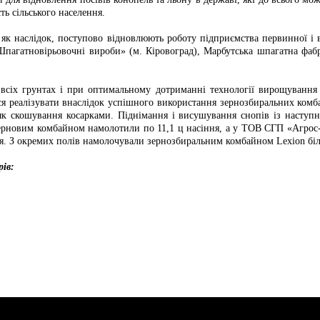
ь сільського населення.
, як наслідок, поступово відновлюють роботу підприємства первинної і
пагатновірьовочні вироби» (м. Кіровоград), Марбутська шпагатна фабр
 всіх грунтах і при оптимальному дотриманні технології вирощування
я реалізувати внаслідок успішного використання зернозбиральних комбай
, як скошування косарками. Піднімання і висушування снопів із насту
ерновим комбайном намолотили по 11,1 ц насіння, а у ТОВ СГП «Агрос-В
ня. З окремих полів намолочували зернозбиральним комбайном Lexion біл
ів: