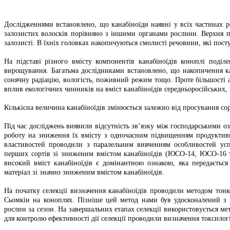
Дослідженнями встановлено, що канабіноїди наявні у всіх частинах ро
залозистих волосків порівняно з іншими органами рослини. Верхня п
залозисті. В їхніх головках накопичуються смолисті речовини, які пост
На підставі різного вмісту компонентів канабіноїдів коноплі поді
вирощування. Багатьма дослідниками встановлено, що накопичення ка
сонячну радіацію, вологість, поживний режим тощо. Проте більшості 
вплив екологічних чинників на вміст канабіноїдів середньоросійських,
Кількісна величина канабіноїдів змінюється залежно від просування сорт
Під час досліджень виявили відсутність зв’язку між господарськими оз
роботу на зниження їх вмісту з одночасним підвищенням продуктивно
властивостей проводили з паралельним вивченням особливостей успа
перших сортів зі зниженим вмістом канабіноїдів (ЮСО-14, ЮСО-16 т
високий вміст канабіноїдів є домінантною ознакою, яка передається
матеріал зі значно зниженим вмістом канабіноїдів.
На початку селекції визначення канабіноїдів проводили методом тонк
Сьомкін на коноплях. Пізніше цей метод нами був удосконалений з 
рослин за сезон. На завершальних етапах селекції використовується ме
для контролю ефективності дії селекції проводили визначення токсилог