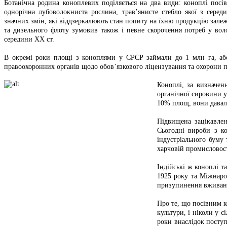
Ботанічна родина коноплевих поділяється на два види: коноплі посів
однорічна лубоволокниста рослина, трав’янисте стебло якої з серед
значних змін, які віддзеркалюють стан попиту на їхню продукцію залеж
та дизельного флоту зумовив також і певне скорочення потреб у во
середини ХХ ст.
В окремі роки площі з коноплями у СРСР займали до 1 млн га, або 
правоохоронних органів щодо обов’язкового ліцензування та охорони по
Коноплі, за визначен
органічної сировини у
10% площ, вони давали
Підвищена зацікавлен
Сьогодні вироби з ко
індустріального буму 
харчовій промисловост
Індійські ж коноплі т
1925 року та Міжнаро
призупинення вживання
Про те, що посівним к
культури, і ніколи у 
роки внаслідок поступ