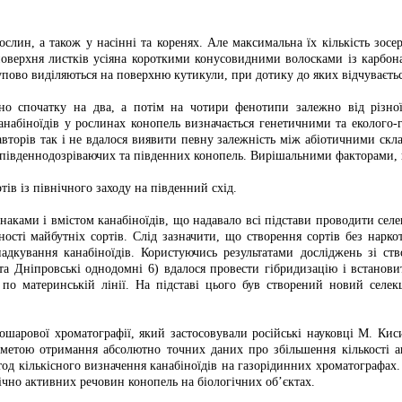
слин, а також у насінні та коренях. Але максимальна їх кількість зосер
оверхня листків усіяна короткими конусовидними волосками із карбона
упово виділяються на поверхню кутикули, при дотику до яких відчуваєтьс
лено спочатку на два, а потім на чотири фенотипи залежно від різно
набіноїдів у рослинах конопель визначається генетичними та еколого-
авторів так і не вдалося виявити певну залежність між абіотичними скл
 південнодозріваючих та південних конопель. Вирішальними факторами, щ
ів із північного заходу на південний схід.
наками і вмістом канабіноїдів, що надавало всі підстави проводити сел
сті майбутніх сортів. Слід зазначити, що створення сортів без нарко
дкування канабіноїдів. Користуючись результатами досліджень зі ств
а Дніпровські однодомні 6) вдалося провести гібридизацію і встанови
 по материнській лінії. На підставі цього був створений новий селек
ошарової хроматографії, який застосовували російські науковці М. Кис
метою отримання абсолютно точних даних про збільшення кількості ан
тод кількісного визначення канабіноїдів на газорідинних хроматографах
ічно активних речовин конопель на біологічних об’єктах.