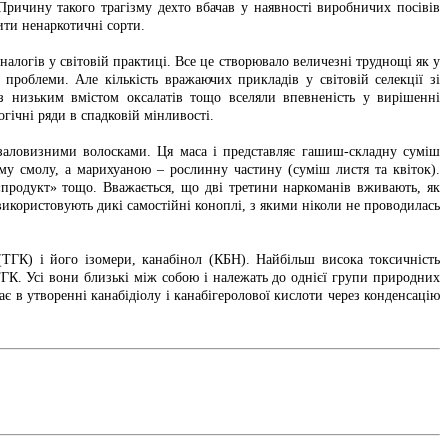
Причину такого трагізму дехто вбачав у наявності виробничих посівів
рити ненаркотичні сорти.
аналогів у світовій практиці. Все це створювало величезні труднощі як у
 проблеми. Але кількість вражаючих прикладів у світовій селекції зі
з низьким вмістом оксалатів тощо вселяли впевненість у вирішенні
гічні ряди в спадковій мінливості.
я заловизними волосками. Ця маса і представляє гашиш-складну суміш
у смолу, а марихуаною – рослинну частину (суміш листя та квіток).
 «продукт» тощо. Вважається, що дві третини наркоманів вживають, як
використовують дикі самостійні коноплі, з якими ніколи не проводилась
(ТГК) і його ізомери, канабінол (КБН). Найбільш висока токсичність
ТГК. Усі вони близькі між собою і належать до однієї групи природних
ає в утворенні канабідіолу і канабігеролової кислоти через конденсацію