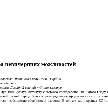
ура невичерпних можливостей
сподарства Північного Сходу НААН України
півробітник
конопель Дослідної станції луб’яних культур
ії луб’яних культур Інституту сільського господарства Північного Сход
команії. За цей період було створено ряд високопродуктивних сортів не
ься необхідністю обов’язкової охорони. В той же час у країнах ЄС та 