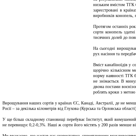
низьким вмістом ТГК 
зареєстровані в країн
виробників конопель, я
Протягом останніх рок
сорти конопель здатні
тисячних долей до повн
На сьогодні вирощуван
рух насіння та передба
Вміст канабіноїдів у 
щорічно кількісним ме
норму наявності ТГК б
не знімається. В мину
двома постами воєнізов
роблять кроки з метою
Вирощування наших сортів у країнах ЄС, Канаді, Австралії, де не менш
Росії – за декілька кілометрів від Глухова (Курська та Орловська обла
У ще більш складному становищі перебуває Інститут, який вимушений 
не перевищує 0,2-0,3%. Наші ж сорти його містять у 200 разів менше від
Ми вважаємо, що настав час скористатись сприятливими можливостями 