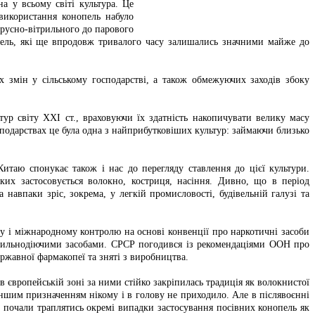
а у всьому світі культура. Це
 використання конопель набуло
арусно-вітрильного до парового
пель, які ще впродовж тривалого часу залишались значними майже до
 змін у сільському господарстві, а також обмежуючих заходів збоку
тур світу ХХІ ст., враховуючи їх здатність накопичувати велику масу
осподарствах це була одна з найприбутковіших культур: займаючи близько
Китаю спонукає також і нас до перегляду ставлення до цієї культури.
их застосовується волокно, костриця, насіння. Дивно, що в період
навпаки зріс, зокрема, у легкій промисловості, будівельній галузі та
му і міжнародному контролю на основі конвенції про наркотичні засоби
 сильнодіючими засобами. СРСР погодився із рекомендаціями ООН про
ржавної фармакопеї та зняті з виробництва.
в європейській зоні за ними стійко закріпилась традиція як волокнистої
а іншим призначенням нікому і в голову не приходило. Але в післявоєнні
ше почали траплятись окремі випадки застосування посівних конопель як