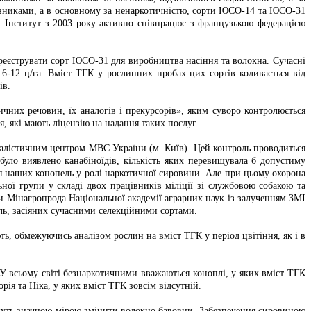
зниками, а в основному за ненаркотичністю, сорти ЮСО-14 та ЮСО-31
і. Інститут з 2003 року активно співпрацює з французькою федерацією
зареєструвати сорт ЮСО-31 для виробництва насіння та волокна. Сучасні
 6-12 ц/га. Вміст ТГК у рослинних пробах цих сортів коливається від
ів.
чних речовин, їх аналогів і прекурсорів», яким суворо контролюється
, які мають ліцензію на надання таких послуг.
налістичним центром МВС України (м. Київ). Цей контроль проводиться
було виявлено канабіноїдів, кількість яких перевищувала б допустиму
ня наших конопель у ролі наркотичної сировини. Але при цьому охорона
ної групи у складі двох працівників міліції зі службовою собакою та
ки Мінагропрода Національної академії аграрних наук із залученням ЗМІ
ль, засіяних сучасними селекційними сортами.
ь, обмежуючись аналізом рослин на вміст ТГК у період цвітіння, як і в
У всьому світі безнаркотичними вважаються коноплі, у яких вміст ТГК
рія та Ніка, у яких вміст ТГК зовсім відсутній.
ожуть значною мірою змінити волокно бавовни. Забезпечення сировиною