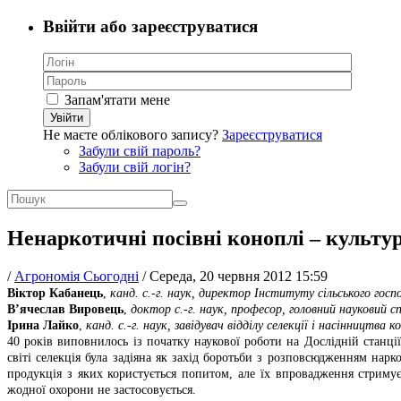
Ввійти або зареєструватися
Запам'ятати мене
Увійти
Не маєте облікового запису?
Зареєструватися
Забули свій пароль?
Забули свій логін?
Ненаркотичні посівні коноплі – культ
/
Агрономія Сьогодні
/
Середа, 20 червня 2012 15:59
Віктор Кабанець
,
канд. с.-г. наук, директор Інституту сільського го
В’ячеслав Вировець
,
доктор с.-г. наук, професор, головний науковий с
Ірина Лайко
,
канд. с.-г. наук, завідувач відділу селекції і насінництва 
40 років виповнилось із початку наукової роботи на Дослідній станц
світі селекція була задіяна як захід боротьби з розповсюдженням нар
продукція з яких користується попитом, але їх впровадження стримуєт
жодної охорони не застосовується.