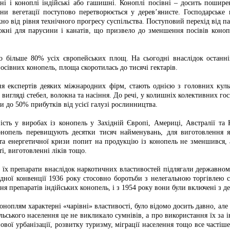
ні і коноплі індійські або гашишні. Коноплі посівні – досить поширен
ини вегетації поступово перетворюється у дерев’янисте. Господарське
но від рівня технічного прогресу суспільства. Поступовий перехід від п
локні для парусини і канатів, що призвело до зменшення посівів коно
більше 80% усіх європейських площ. На сьогодні внаслідок останніх
сівних конопель, площа скоротилась до тисячі гектарів.
ня експертів деяких міжнародних фірм, стають однією з головних куль
 вигляді стебел, волокна та насіння. До речі, у колишніх колективних г
 до 50% прибутків від усієї галузі рослинництва.
ість у виробах із конопель у Західній Європі, Америці, Австралії та 
нопель перевищують десятки тисяч найменувань, для виготовлення як
та енергетичної кризи попит на продукцію із конопель не зменшився, а 
і, виготовленні ліків тощо.
а їх препарати внаслідок наркотичних властивостей підлягали державно
дної конвенції 1936 року стосовно боротьби з нелегальною торгівлею
 препаратів індійських конопель, і з 1954 року вони були включені з де
оноплям характерні «чарівні» властивості, було відомо досить давно, але 
сільського населення це не викликало сумнівів, а про використання їх з
ової урбанізації, розвитку туризму, міграції населення тощо все часті