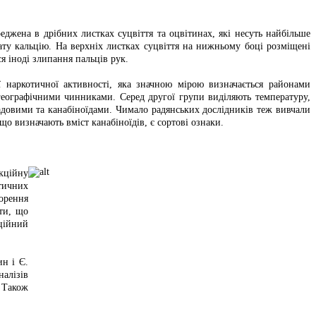
еджена в дрібних листках суцвіття та оцвітинах, які несуть найбільше
ту кальцію. На верхніх листках суцвіття на нижньому боці розміщені
я іноді злипання пальців рук.
ї наркотичної активності, яка значною мірою визначається районами
географічними чинниками. Серед другої групи виділяють температуру,
адовими та канабіноїдами. Чимало радянських дослідників теж вивчали
о визначають вміст канабіноїдів, є сортові ознаки.
екційну
тичних
орення
ти, що
ційний
ин і Є.
алізів
. Також