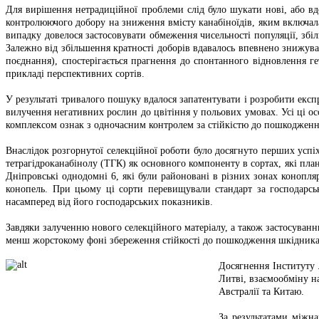
Для вирішення нетрадиційної проблеми слід було шукати нові, або вд
контролюючого добору на зниження вмісту канабіноїдів, яким включал
випадку довелося застосовувати обмеження чисельності популяції, збі
Залежно від збільшення кратності доборів вдавалось впевнено знижуват
поєднання), спостерігається прагнення до спонтанного відновлення г
прикладі перспективних сортів.
У результаті тривалого пошуку вдалося запатентувати і розробити експ
вилучення негативних рослин до цвітіння у польових умовах. Усі ці ос
комплексом ознак з одночасним контролем за стійкістю до пошкоджен
Внаслідок розгорнутої селекційної роботи було досягнуто перших успі
тетрагідроканабінолу (ТГК) як основного компоненту в сортах, які п
Дніпровські однодомні 6, які були районовані в різних зонах конопл
конопель. При цьому ці сорти перевищували стандарт за господарсь
насамперед від його господарських показників.
Завдяки залученню нового селекційного матеріалу, а також застосува
менш жорстокому фоні збереження стійкості до пошкодження шкідникам
Досягнення Інституту 
Литві, взаємообміну н
Австралії та Китаю.
За результатами міжн