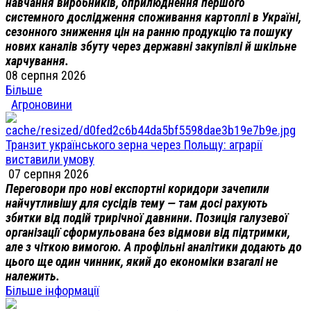
навчання виробників, оприлюднення першого
системного дослідження споживання картоплі в Україні,
сезонного зниження цін на ранню продукцію та пошуку
нових каналів збуту через державні закупівлі й шкільне
харчування.
08 серпня 2026
Більше
Агроновини
Транзит українського зерна через Польщу: аграрії
виставили умову
07 серпня 2026
Переговори про нові експортні коридори зачепили
найчутливішу для сусідів тему — там досі рахують
збитки від подій трирічної давнини. Позиція галузевої
організації сформульована без відмови від підтримки,
але з чіткою вимогою. А профільні аналітики додають до
цього ще один чинник, який до економіки взагалі не
належить.
Більше інформації