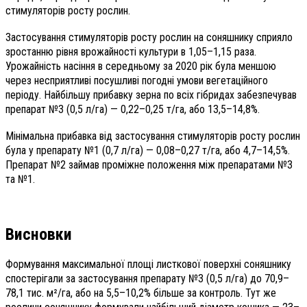
стимуляторів росту рослин.
Застосування стимуляторів росту рослин на соняшнику сприяло
зростанню рівня врожайності культури в 1,05–1,15 раза.
Урожайність насіння в середньому за 2020 рік була меншою
через несприятливі посушливі погодні умови вегетаційного
періоду. Найбільшу прибавку зерна по всіх гібридах забезпечував
препарат №3 (0,5 л/га) — 0,22–0,25 т/га, або 13,5–14,8%.
Мінімальна прибавка від застосування стимуляторів росту рослин
була у препарату №1 (0,7 л/га) — 0,08–0,27 т/га, або 4,7–14,5%.
Препарат №2 займав проміжне положення між препаратами №3
та №1.
Висновки
Формування максимальної площі листкової поверхні соняшнику
спостерігали за застосування препарату №3 (0,5 л/га) до 70,9–
78,1 тис. м²/га, або на 5,5–10,2% більше за контроль. Тут же