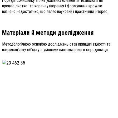
гібридів соняшнику вплив указаних елементів технології на
процес листко- та коренеутворення і формування врожаю
вивчено недостатньо, що являє науковий і практичний інтерес.
Матеріали й методи дослідження
Методологічною основою досліджень став принцип єдності та
взаємозв’язку об’єкту з умовами навколишнього середовища.