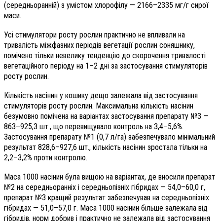
(середньоранній) з умістом хлорофілу — 2166–2335 мг/г сирої
маси.
Усі стимулятори росту рослин практично не впливали на
тривалість міжфазних періодів вегетації рослин соняшнику,
помічено тільки невелику тенденцію до скорочення тривалості
вегетаційного періоду на 1–2 дні за застосування стимуляторів
росту рослин.
Кількість насінин у кошику дещо залежала від застосування
стимуляторів росту рослин. Максимальна кількість насінин
безумовно помічена на варіантах застосування препарату №3 —
863–925,3 шт., що перевищувало контроль на 3,4–5,6%.
Застосування препарату №1 (0,7 л/га) забезпечувало мінімальний
результат 828,6–927,6 шт., кількість насінин зростала тільки на
2,2–3,2% проти контролю.
Маса 1000 насінин була вищою на варіантах, де вносили препарат
№2 на середньоранніх і середньопізніх гібридах — 54,0–60,0 г,
препарат №3 кращий результат забезпечував на середньопізніх
гібридах — 51,0–57,0 г. Маса 1000 насінин більше залежала від
гібридів, норм добрив і практично не залежала від застосування