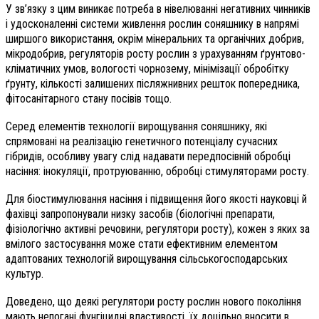
У зв’язку з цим виникає потреба в нівелюванні негативних чинників
і удосконаленні системи живлення рослин соняшнику в напрямі
ширшого використання, окрім мінеральних та органічних добрив,
мікродобрив, регуляторів росту рослин з урахуванням ґрунтово-
кліматичних умов, вологості чорнозему, мінімізації обробітку
ґрунту, кількості залишених післяжнивних решток попередника,
фітосанітарного стану посівів тощо.
Серед елементів технології вирощування соняшнику, які
спрямовані на реалізацію генетичного потенціалу сучасних
гібридів, особливу увагу слід надавати передпосівній обробці
насіння: інокуляції, протруюванню, обробці стимуляторами росту.
Для біостимулювання насіння і підвищення його якості науковці й
фахівці запропонували низку засобів (біологічні препарати,
фізіологічно активні речовини, регулятори росту), кожен з яких за
вмілого застосування може стати ефективним елементом
адаптованих технологій вирощування сільськогосподарських
культур.
Доведено, що деякі регулятори росту рослин нового покоління
мають непогані фунгіцидні властивості, їх доцільно вносити в