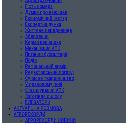
Агрострахування
Гість номера
Думки про важливе
Економічний гектар
Експертна думка
Життєве середовище
Зберігання
Кермо керівника
Механізація АПК
Питання бухгалтерії
Подія
Регіональний вимір
Редакторський погляд
Сучасне тваринництво
У правовому полі
Фінансування АПК
Заготівля силосу
ЕЛЕВАТОРИ
АКТУАЛЬНА РОЗМОВА
АГРОРЕКОРДИ
АГРОРЕКОРДИ НОВИНИ