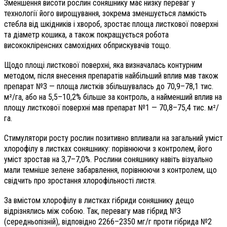
Зменшення висоти рослин соняшнику має низку переваг у
технології його вирощування, зокрема зменшується ламкість
стебла від шкідників і хвороб, зростає площа листкової поверхні
та діаметр кошика, а також покращується робота
висококліренсних самохідних обприскувачів тощо.
Щодо площі листкової поверхні, яка визначалась контурним
методом, після внесення препаратів найбільший вплив мав також
препарат №3 — площа листків збільшувалась до 70,9–78,1 тис.
м²/га, або на 5,5–10,2% більше за контроль, а найменший вплив на
площу листкової поверхні мав препарат №1 — 70,8–75,4 тис. м²/
га.
Стимулятори росту рослин позитивно впливали на загальний уміст
хлорофілу в листках соняшнику: порівнюючи з контролем, його
уміст зростав на 3,7–7,0%. Рослини соняшнику навіть візуально
мали темніше зелене забарвлення, порівнюючи з контролем, що
свідчить про зростання хлорофільності листя.
За вмістом хлорофілу в листках гібриди соняшнику дещо
відрізнялись між собою. Так, перевагу мав гібрид №3
(середньопізній), відповідно 2266–2350 мг/г проти гібрида №2