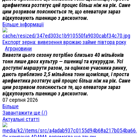
арифметика розтягує цей процес більш ніж на рік. Саме
цим розривом пояснюється те, що елеватори зараз
відкуповують пшеницю з дисконтом.
Більше інформації
Експорт зерна: вивезення врожаю займе півтора року
Агроновини
Вивезти цього сезону потрібно близько 40 мільйонів
тонн лише двох культур — пшениці та кукурудзи. Усі
доступні маршрути разом, за оцінкою учасника ринку,
дають приблизно 2,5 мільйона тонн щомісяця, і проста
арифметика розтягує цей процес більш ніж на рік. Саме
цим розривом пояснюється те, що елеватори зараз
відкуповують пшеницю з дисконтом.
07 серпня 2026
Більше
Завантажити ще (
/
)
Актуальні статті
Як компанія ADAMA допомогла ще трьом ...