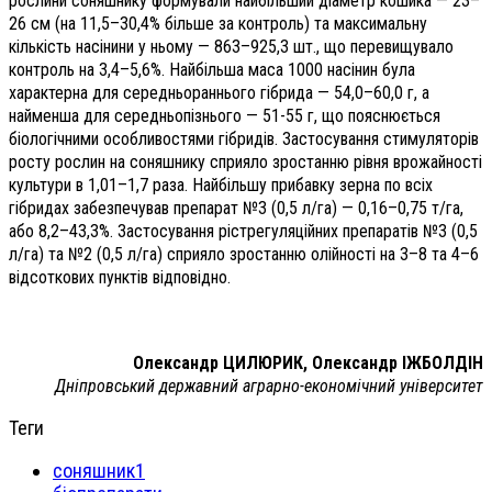
рослини соняшнику формували найбільший діаметр кошика — 23–
26 см (на 11,5–30,4% більше за контроль) та максимальну
кількість насінини у ньому — 863–925,3 шт., що перевищувало
контроль на 3,4–5,6%. Найбільша маса 1000 насінин була
характерна для середньораннього гібрида — 54,0–60,0 г, а
найменша для середньопізнього — 51-55 г, що пояснюється
біологічними особливостями гібридів. Застосування стимуляторів
росту рослин на соняшнику сприяло зростанню рівня врожайності
культури в 1,01–1,7 раза. Найбільшу прибавку зерна по всіх
гібридах забезпечував препарат №3 (0,5 л/га) — 0,16–0,75 т/га,
або 8,2–43,3%. Застосування рістрегуляційних препаратів №3 (0,5
л/га) та №2 (0,5 л/га) сприяло зростанню олійності на 3–8 та 4–6
відсоткових пунктів відповідно.
Олександр ЦИЛЮРИК,
Олександр ІЖБОЛДІН
Дніпровський державний аграрно-економічний університет
Теги
соняшник1