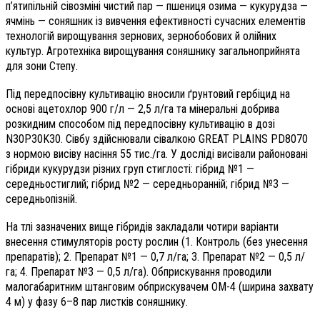
п’ятипільній сівозміні чистий пар — пшениця озима — кукурудза —
ячмінь — соняшник із вивчення ефективності сучасних елементів
технологій вирощування зернових, зернобобових й олійних
культур. Агротехніка вирощування соняшнику загальноприйнята
для зони Степу.
Під передпосівну культивацію вносили ґрунтовий гербіцид на
основі ацетохлор 900 г/л — 2,5 л/га та мінеральні добрива
розкидним способом під передпосівну культивацію в дозі
N30P30K30. Сівбу здійснювали сівалкою GREAT PLAINS PD8070
з нормою висіву насіння 55 тис./га. У досліді висівали районовані
гібриди кукурудзи різних груп стиглості: гібрид №1 —
середньостиглий; гібрид №2 — середньоранній; гібрид №3 —
середньопізній.
На тлі зазначених вище гібридів закладали чотири варіанти
внесення стимуляторів росту рослин (1. Контроль (без унесення
препаратів); 2. Препарат №1 — 0,7 л/га; 3. Препарат №2 — 0,5 л/
га; 4. Препарат №3 — 0,5 л/га). Обприскування проводили
малогабаритним штанговим обприскувачем ОМ-4 (ширина захвату
4 м) у фазу 6–8 пар листків соняшнику.