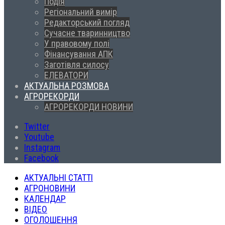
Подія
Регіональний вимір
Редакторський погляд
Сучасне тваринництво
У правовому полі
Фінансування АПК
Заготівля силосу
ЕЛЕВАТОРИ
АКТУАЛЬНА РОЗМОВА
АГРОРЕКОРДИ
АГРОРЕКОРДИ НОВИНИ
Twitter
Youtube
Instagram
Facebook
АКТУАЛЬНІ СТАТТІ
АГРОНОВИНИ
КАЛЕНДАР
ВІДЕО
ОГОЛОШЕННЯ