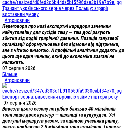
Транзит українського зерна через Польщу: аграрії
виставили умову
Агроновини
Переговори про нові експортні коридори зачепили
найчутливішу для сусідів тему — там досі рахують
збитки від подій трирічної давнини. Позиція галузевої
організації сформульована без відмови від підтримки,
але з чіткою вимогою. А профільні аналітики додають до
цього ще один чинник, який до економіки взагалі не
належить.
07 серпня 2026
Більше
Агроновини
Експорт зерна: вивезення врожаю займе півтора року
07 серпня 2026
Вивезти цього сезону потрібно близько 40 мільйонів
тонн лише двох культур — пшениці та кукурудзи. Усі
доступні маршрути разом, за оцінкою учасника ринку,
дають приблизно 2,5 мільйона тонн щомісяця, і проста