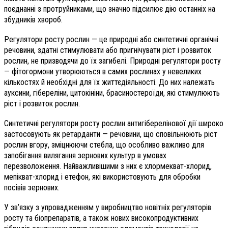
поєднанні з протруйниками, що значно підсилює дію останніх на
збудників хвороб.
Регулятори росту рослин — це природні або синтетичні органічні
речовини, здатні стимулювати або пригнічувати ріст і розвиток
рослин, не призводячи до їх загибелі. Природні регулятори росту
— фітогормони утворюються в самих рослинах у невеликих
кількостях й необхідні для їх життєдіяльності. До них належать
ауксини, гібереліни, цитокініни, брасиностероїди, які стимулюють
ріст і розвиток рослин.
Синтетичні регулятори росту рослин антигіберелінової дії широко
застосовують як ретарданти — речовини, що сповільнюють ріст
рослин вгору, зміцнюючи стебла, що особливо важливо для
запобігання вилягання зернових культур в умовах
перезволоження. Найважливішими з них є хлормекват-хлорид,
мепікват-хлорид і етефон, які використовують для обробки
посівів зернових.
У зв’язку з упровадженням у виробництво новітніх регуляторів
росту та біопрепаратів, а також нових високопродуктивних