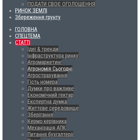
ПОДАТИ СВОЄ ОГОЛОШЕННЯ
РИНОК ЗЕМЛІ
Збереження грунту
ГОЛОВНА
СПЕЦТЕМА
СТАТТІ
Ідеї & тренди
Інфраструктура ринку
Агромаркетинг
Агрономія Сьогодні
Агрострахування
Гість номера
Думки про важливе
Економічний гектар
Експертна думка
Життєве середовище
Зберігання
Кермо керівника
Механізація АПК
Питання бухгалтерії