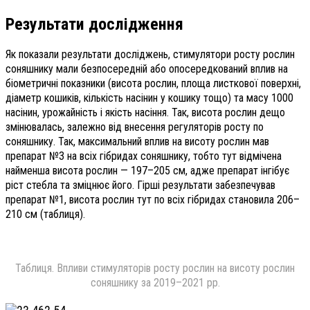
Результати дослідження
Як показали результати досліджень, стимулятори росту рослин
соняшнику мали безпосередній або опосередкований вплив на
біометричні показники (висота рослин, площа листкової поверхні,
діаметр кошиків, кількість насінин у кошику тощо) та масу 1000
насінин, урожайність і якість насіння. Так, висота рослин дещо
змінювалась, залежно від внесення регуляторів росту по
соняшнику. Так, максимальний вплив на висоту рослин мав
препарат №3 на всіх гібридах соняшнику, тобто тут відмічена
найменша висота рослин — 197–205 см, адже препарат інгібує
ріст стебла та зміцнює його. Гірші результати забезпечував
препарат №1, висота рослин тут по всіх гібридах становила 206–
210 см (таблиця).
Таблиця. Впливи стимуляторів росту рослин на висоту рослин
соняшнику за 2019–2021 рр.