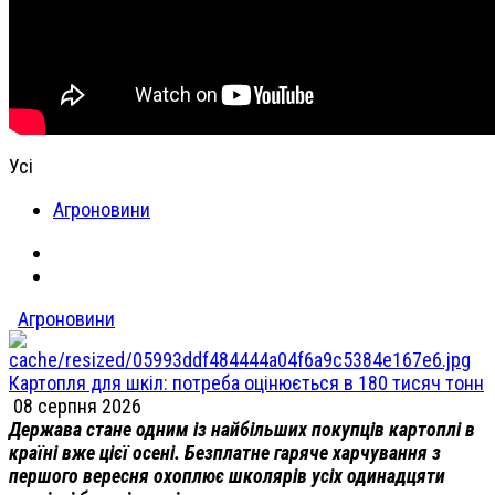
Усі
Агроновини
Агроновини
Картопля для шкіл: потреба оцінюється в 180 тисяч тонн
08 серпня 2026
Держава стане одним із найбільших покупців картоплі в
країні вже цієї осені. Безплатне гаряче харчування з
першого вересня охоплює школярів усіх одинадцяти