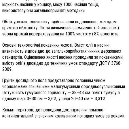
кількість насінин у кошику, масу 1000 насінин тощо,
використовуючи загальноприйняті методики.
Облік урожаю соняшнику здійснювали поділянково, методом
прямого обмолоту. Після визначення засміченості й вологості
зерна врожай перераховували на 100% чистоту і 8% вологість.
Основні технологічні показники якості. Вміст олії в насінні
визначають відповідно до загальноприйнятих чинних державних
стандартів. Оцінювання якості насіння проводили за показниками
вмісту олії відповідно до технічних умов стандарту ДСТУ 3768-
2009.
Ґрунти дослідного поля представлено головним чином
чорноземами звичайними малогумусними середньосуглинковими.
Потужність гумусового горизонту — 38–43 см. Уміст гумусу в
одному шарі 0–30 см — 3,6%, у шарі 20–40 см — 3,31%.
Клімат території, де проводили дослідження, помірно-
континентальний зі значним коливанням погодних умов за роками.