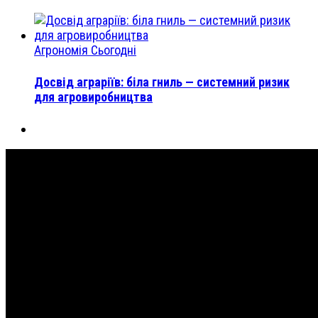
Агрономія Сьогодні
Досвід аграріїв: біла гниль — системний ризик
для агровиробництва