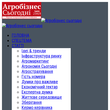
ГОЛОВНА
СПЕЦТЕМА
СТАТТІ
Ідеї & тренди
Інфраструктура ринку
Агромаркетинг
Агрономія Сьогодні
Агрострахування
Гість номера
Думки про важливе
Економічний гектар
Експертна думка
Життєве середовище
Зберігання
Кермо керівника