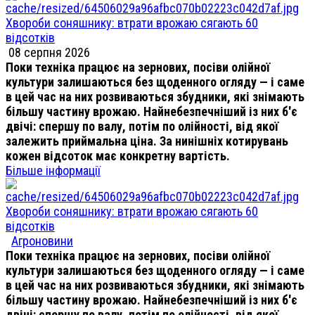
Хвороби соняшнику: втрати врожаю сягають 60
відсотків
08 серпня 2026
Поки техніка працює на зернових, посіви олійної
культури залишаються без щоденного огляду — і саме
в цей час на них розвиваються збудники, які знімають
більшу частину врожаю. Найнебезпечніший із них б'є
двічі: спершу по валу, потім по олійності, від якої
залежить приймальна ціна. За нинішніх котирувань
кожен відсоток має конкретну вартість.
Більше інформації
Хвороби соняшнику: втрати врожаю сягають 60
відсотків
Агроновини
Поки техніка працює на зернових, посіви олійної
культури залишаються без щоденного огляду — і саме
в цей час на них розвиваються збудники, які знімають
більшу частину врожаю. Найнебезпечніший із них б'є
двічі: спершу по валу, потім по олійності, від якої