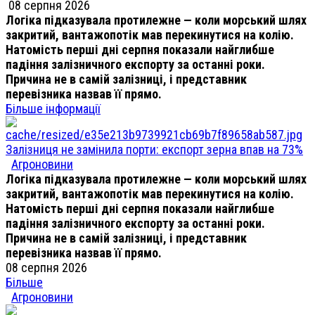
08 серпня 2026
Логіка підказувала протилежне — коли морський шлях
закритий, вантажопотік мав перекинутися на колію.
Натомість перші дні серпня показали найглибше
падіння залізничного експорту за останні роки.
Причина не в самій залізниці, і представник
перевізника назвав її прямо.
Більше інформації
Залізниця не замінила порти: експорт зерна впав на 73%
Агроновини
Логіка підказувала протилежне — коли морський шлях
закритий, вантажопотік мав перекинутися на колію.
Натомість перші дні серпня показали найглибше
падіння залізничного експорту за останні роки.
Причина не в самій залізниці, і представник
перевізника назвав її прямо.
08 серпня 2026
Більше
Агроновини