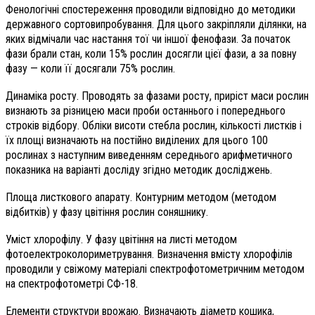
Фенологічні спостереження проводили відповідно до методики
державного сортовипробування. Для цього закріпляли ділянки, на
яких відмічали час настання тої чи іншої фенофази. За початок
фази брали стан, коли 15% рослин досягли цієї фази, а за повну
фазу — коли її досягали 75% рослин.
Динаміка росту. Проводять за фазами росту, приріст маси рослин
визнають за різницею маси проби останнього і попереднього
строків відбору. Обліки висоти стебла рослин, кількості листків і
їх площі визначають на постійно виділених для цього 100
рослинах з наступним виведенням середнього арифметичного
показника на варіанті досліду згідно методик досліджень.
Площа листкового апарату. Контурним методом (методом
відбитків) у фазу цвітіння рослин соняшнику.
Уміст хлорофілу. У фазу цвітіння на листі методом
фотоелектроколориметрування. Визначення вмісту хлорофілів
проводили у свіжому матеріалі спектрофотометричним методом
на спектрофотометрі СФ-18.
Елементи структури врожаю. Визначають діаметр кошика,