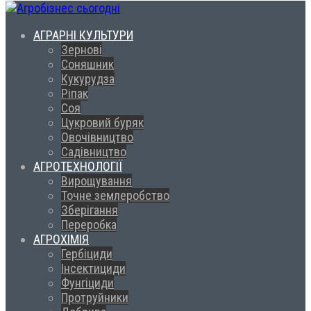
АГРАРНІ КУЛЬТУРИ
Зернові
Соняшник
Кукурудза
Ріпак
Соя
Цукровий буряк
Овочівництво
Садівництво
АГРОТЕХНОЛОГІЇ
Вирощування
Точне землеробство
Зберігання
Переробка
АГРОХІМІЯ
Гербіциди
Інсектициди
Фунгіциди
Протруйники