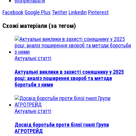
біопрепарати
Facebook
Google Plus
Twitter
Linkedin
Pinterest
Схожі матеріали (за тегом)
Актуальні статті
Актуальні виклики в захисті соняшнику у 2025
році: аналіз поширення хвороб та методи
боротьби з ними
Актуальні статті
Досвід боротьби проти білої гнилі Групи
АГРОТРЕЙД