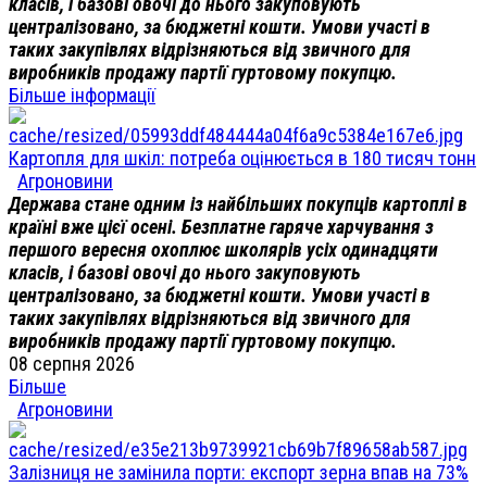
класів, і базові овочі до нього закуповують
централізовано, за бюджетні кошти. Умови участі в
таких закупівлях відрізняються від звичного для
виробників продажу партії гуртовому покупцю.
Більше інформації
Картопля для шкіл: потреба оцінюється в 180 тисяч тонн
Агроновини
Держава стане одним із найбільших покупців картоплі в
країні вже цієї осені. Безплатне гаряче харчування з
першого вересня охоплює школярів усіх одинадцяти
класів, і базові овочі до нього закуповують
централізовано, за бюджетні кошти. Умови участі в
таких закупівлях відрізняються від звичного для
виробників продажу партії гуртовому покупцю.
08 серпня 2026
Більше
Агроновини
Залізниця не замінила порти: експорт зерна впав на 73%