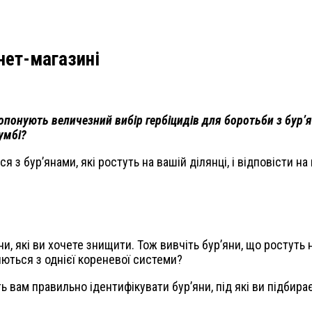
рнет-магазині
ропонують величезний вибір гербіцидів для боротьби з бур’
лумбі?
 з бур’янами, які ростуть на вашій ділянці, і відповісти н
ни, які ви хочете знищити. Тож вивчіть бур’яни, що ростуть 
яються з однієї кореневої системи?
ть вам правильно ідентифікувати бур’яни, під які ви підбира