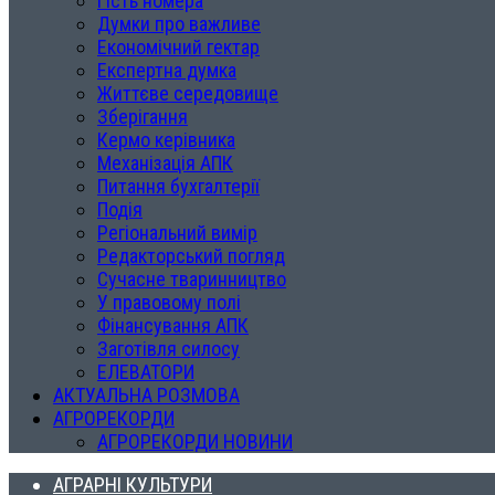
Гість номера
Думки про важливе
Економічний гектар
Експертна думка
Життєве середовище
Зберігання
Кермо керівника
Механізація АПК
Питання бухгалтерії
Подія
Регіональний вимір
Редакторський погляд
Сучасне тваринництво
У правовому полі
Фінансування АПК
Заготівля силосу
ЕЛЕВАТОРИ
АКТУАЛЬНА РОЗМОВА
АГРОРЕКОРДИ
АГРОРЕКОРДИ НОВИНИ
АГРАРНІ КУЛЬТУРИ