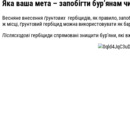
Яка ваша мета – запобігти бур’янам ч
Весняне внесення
ґрунтових
гербіцидів, як правило, запо
ж місці, ґрунтовий гербіцид можна використовувати як ба
Післясходові
гербіциди спрямовані знищити бур’яни, які вж