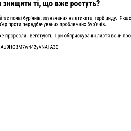
и знищити ті, що вже ростуть?
бігає появі бур’янів, зазначених на етикетці гербіциду. Якщ
р’єр проти передбачуваних проблемних бур’янів.
е проросли і вегетують. При обприскуванні листя вони прон