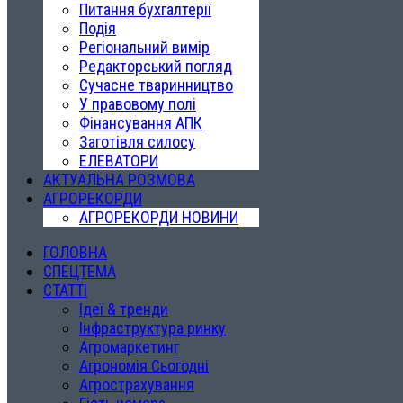
Питання бухгалтерії
Подія
Регіональний вимір
Редакторський погляд
Сучасне тваринництво
У правовому полі
Фінансування АПК
Заготівля силосу
ЕЛЕВАТОРИ
АКТУАЛЬНА РОЗМОВА
АГРОРЕКОРДИ
АГРОРЕКОРДИ НОВИНИ
ГОЛОВНА
СПЕЦТЕМА
СТАТТІ
Ідеї & тренди
Інфраструктура ринку
Агромаркетинг
Агрономія Сьогодні
Агрострахування