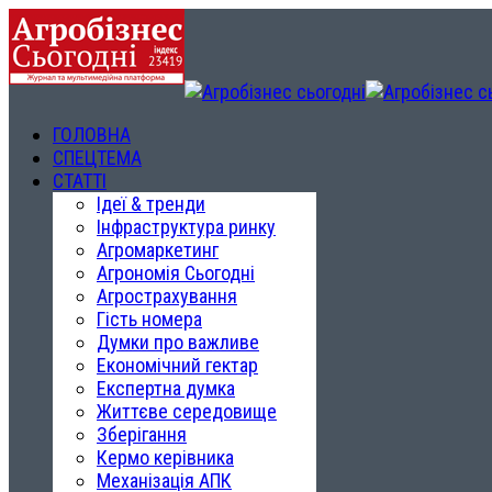
ГОЛОВНА
СПЕЦТЕМА
СТАТТІ
Ідеї & тренди
Інфраструктура ринку
Агромаркетинг
Агрономія Сьогодні
Агрострахування
Гість номера
Думки про важливе
Економічний гектар
Експертна думка
Життєве середовище
Зберігання
Кермо керівника
Механізація АПК