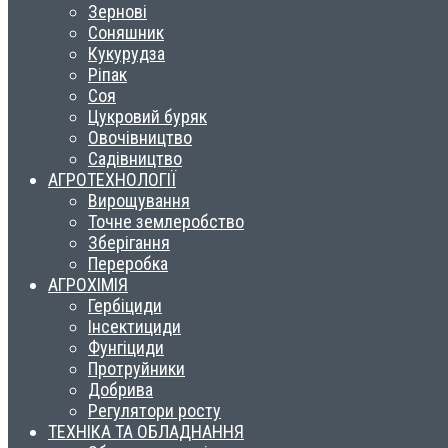
Зернові
Соняшник
Кукурудза
Ріпак
Соя
Цукровий буряк
Овочівництво
Садівництво
АГРОТЕХНОЛОГІЇ
Вирощування
Точне землеробство
Зберігання
Переробка
АГРОХІМІЯ
Гербіциди
Інсектициди
Фунгіциди
Протруйники
Добрива
Регулятори росту
ТЕХНІКА ТА ОБЛАДНАННЯ