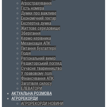
Агрострахування
Гість номера
Думки про важливе
Економічний гектар
Експертна думка
Життєве середовище
Зберігання
Кермо керівника
Механізація АПК
Питання бухгалтерії
Подія
Регіональний вимір
Редакторський погляд
Сучасне тваринництво
У правовому полі
Фінансування АПК
Заготівля силосу
ЕЛЕВАТОРИ
АКТУАЛЬНА РОЗМОВА
АГРОРЕКОРДИ
АГРОРЕКОРДИ НОВИНИ