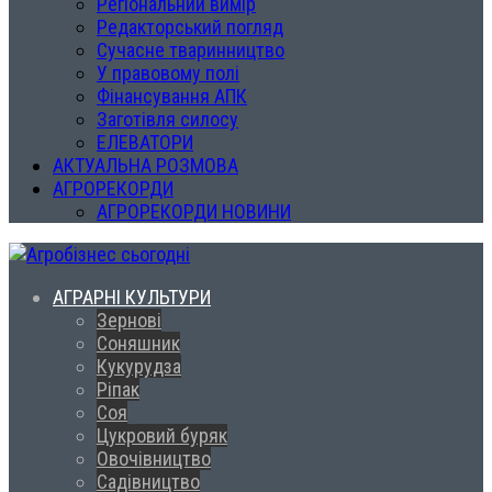
Регіональний вимір
Редакторський погляд
Сучасне тваринництво
У правовому полі
Фінансування АПК
Заготівля силосу
ЕЛЕВАТОРИ
АКТУАЛЬНА РОЗМОВА
АГРОРЕКОРДИ
АГРОРЕКОРДИ НОВИНИ
АГРАРНІ КУЛЬТУРИ
Зернові
Соняшник
Кукурудза
Ріпак
Соя
Цукровий буряк
Овочівництво
Садівництво