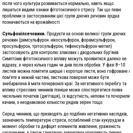
після чого культура розвивається нормально, навіть якщо
лишаться видимі ознаки фітотоксичного стресу. Так що певні
проблеми із застосуванням цієї групи діючих речовин зрідка
позначаються на врожайності.
Сульфонілсечовини.
Продукти на основі великої групи діючих
речовин (римсульфурон. нікосульфурон, форамсульфурон,
просульфурон, трітосульфурон, тифенсульфурон-метил)
застосовують для контролю злакових і дводольних бур’янів.
Симптоми фітотоксичного впливу можуть проявитися далеко не
відразу, а через кілька годин чи днів після обробки. У фазі 8–10
листків можна помітити ширше і коротше листя, воно гофроване і
пом’яте в нижній частині, листкова поверхня може бути
знебарвлена й мати почервонілі краї. За негативного перебігу та
впливу стресових чинників пізніше може спостерігатися поява
чисельних початків (дигітація), їх відсутність, неповні та почорніли
качани, з неоднаковою кількістю рядків зерен тощо.
Серед чинників, що призводять до подібних негативних наслідків,
зазначають температурні стреси, ослаблений стан кукурудзи в
момент обробки та дефіцит елементів живлення, ураженість
шкідниками, а також генетично зумовлена уразливість певних