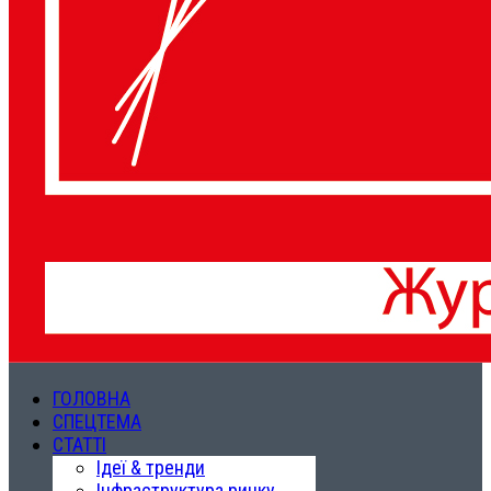
ГОЛОВНА
СПЕЦТЕМА
СТАТТІ
Ідеї & тренди
Інфраструктура ринку