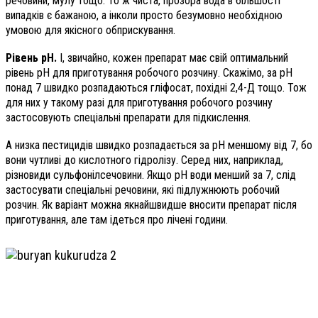
речовини, мулу тощо. То ж чиста, прозора вода в більшості
випадків є бажаною, а інколи просто безумовно необхідною
умовою для якісного обприскування.
Рівень рН.
І, звичайно, кожен препарат має свій оптимальний
рівень рН для приготування робочого розчину. Скажімо, за рН
понад 7 швидко розпадаються гліфосат, похідні 2,4-Д тощо. Тож
для них у такому разі для приготування робочого розчину
застосовують спеціальні препарати для підкислення.
А низка пестицидів швидко розпадається за рН меншому від 7, бо
вони чутливі до кислотного гідролізу. Серед них, наприклад,
різновиди сульфонілсечовини. Якщо рН води менший за 7, слід
застосувати спеціальні речовини, які підлужнюють робочий
розчин. Як варіант можна якнайшвидше вносити препарат після
приготування, але там ідеться про лічені години.