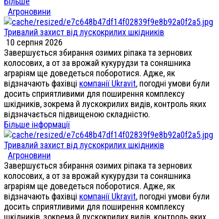
Більше
Агроновини
Тривалий захист від лускокрилих шкідників
10 серпня 2026
Завершується збирання озимих ріпака та зернових
колосових, а от за врожай кукурудзи та соняшника
аграріям ще доведеться поборотися. Адже, як
відзначають фахівці
компанії Ukravit
, погодні умови були
досить сприятливими для поширення комплексу
шкідників, зокрема й лускокрилих видів, контроль яких
відзначається підвищеною складністю.
Більше інформації
Тривалий захист від лускокрилих шкідників
Агроновини
Завершується збирання озимих ріпака та зернових
колосових, а от за врожай кукурудзи та соняшника
аграріям ще доведеться поборотися. Адже, як
відзначають фахівці
компанії Ukravit
, погодні умови були
досить сприятливими для поширення комплексу
шкідників, зокрема й лускокрилих видів, контроль яких