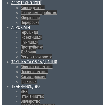
АГРОТЕХНОЛОГІЇ
Вирощування
Точне землеробство
Зберігання
Переробка
АГРОХІМІЯ
Гербіциди
Інсектициди
Фунгіциди
Протруйники
Добрива
Регулятори росту
ТЕХНІКА ТА ОБЛАДНАННЯ
Збиральна техніка
Посівна техніка
Захист рослин
Трактори
ТВАРИННИЦТВО
ВРХ
Птахівництво
Вівчарство