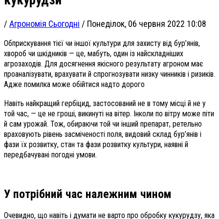
/
Агрономія Сьогодні
/
Понеділок, 06 червня 2022 10:08
Обприскування тієї чи іншої культури для захисту від бур’янів,
хвороб чи шкідників — це, мабуть, один із найскладніших
агрозаходів. Для досягнення якісного результату агроном має
проаналізувати, врахувати й спрогнозувати низку чинників і ризиків.
Адже помилка може обійтися надто дорого
Навіть найкращий гербіцид, застосований не в тому місці й не у
той час, — це не гроші, викинуті на вітер. Інколи по вітру може піти
й сам урожай. Тож, обираючи той чи інший препарат, ретельно
враховують рівень засміченості поля, видовий склад бур’янів і
фази їх розвитку, стан та фази розвитку культури, наявні й
передбачувані погодні умови.
У потрібний час належним чином
Очевидно, що навіть і думати не варто про обробку кукурудзу, яка