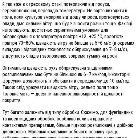
й так вже в стресовому стані, потерпаючи від посухи,
перезволоження, перепадів температури. Не варто виходити в
поле, коли культура змокріла від дощу чи роси, прогнозуються
опади, дме сильний вітер, що буде зносити розчин тощо. Фахівці
наголошують: достатньо сприятливими умовами для
обприскування є температура повітря +12…+25 °С, вологість
повітря 70–80%, швидкість вітру не більша за 5–6 м/с (в окремих
випадках і відповідних технологіях обприскування до 7–8 м/с),
відсутність опадів і зволоження, зокрема туману чи роси.
Оптимальна швидкість руху обприскувача зі щілинними
розпилювачами має бути не більшою як 6–7 км/год, інжекторні
форсунки дозволяють її збільшити в середньому до 10 км/год.
Також слід урахувати швидкість вітру, рельєф поля тощо.
Головна мета — досягти належної рівномірності й щільності
покриття.
Тут багато залежить від типу обробки. Скажімо, для фунгіцидних
та інсектицидних обробок, особливо коли ви працюєте
контактними препаратами, більше підхожі розпилювачі з дрібною
дисперсією. Маленькі краплинки робочого розчину краще