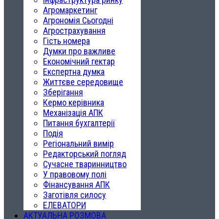
Агромаркетинг
Агрономія Сьогодні
Агрострахування
Гість номера
Думки про важливе
Економічний гектар
Експертна думка
Життєве середовище
Зберігання
Кермо керівника
Механізація АПК
Питання бухгалтерії
Подія
Регіональний вимір
Редакторський погляд
Сучасне тваринництво
У правовому полі
Фінансування АПК
Заготівля силосу
ЕЛЕВАТОРИ
АКТУАЛЬНА РОЗМОВА