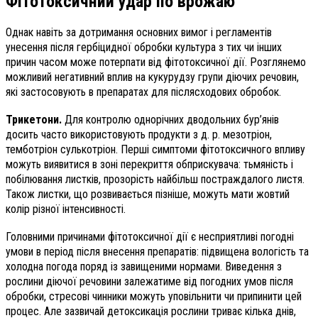
Фітотоксичний удар
по врожаю
Однак навіть за дотримання основних вимог і регламентів
унесення після гербіцидної обробки культура з тих чи інших
причин часом може потерпати від фітотоксичної дії. Розглянемо
можливий негативний вплив на кукурудзу групи діючих речовин,
які застосовують в препаратах для післясходових обробок.
Трикетони.
Для контролю однорічних дводольних бур’янів
досить часто використовують продукти з д. р. мезотріон,
темботріон сулькотріон. Перші симптоми фітотоксичного впливу
можуть виявитися в зоні перекриття обприскувача: тьмяність і
побілювання листків, прозорість найбільш постраждалого листя.
Також листки, що розвивається пізніше, можуть мати жовтий
колір різної інтенсивності.
Головними причинами фітотоксичної дії є несприятливі погодні
умови в період після внесення препаратів: підвищена вологість та
холодна погода поряд із завищеними нормами. Виведення з
рослини діючої речовини залежатиме від погодних умов після
обробки, стресові чинники можуть уповільнити чи припинити цей
процес. Але зазвичай детоксикація рослини триває кілька днів,