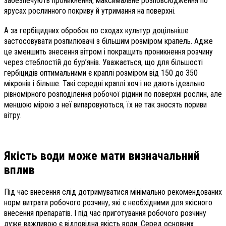
забезпечують проникнення, максимальне розповсюдження по
ярусах рослинного покриву й утримання на поверхні.
А за гербіцидних обробок по сходах культур доцільніше
застосовувати розпилювачі з більшим розміром крапель. Адже
це зменшить знесення вітром і покращить проникнення розчину
через стеблостій до бур’янів. Уважається, що для більшості
гербіцидів оптимальними є краплі розміром від 150 до 350
мікронів і більше. Такі середні краплі хоч і не дають ідеально
рівномірного розподілення робочої рідини по поверхні рослин, але
меншою мірою з неї випаровуються, їх не так зносять пориви
вітру.
Якість води може мати визначальний
вплив
Під час внесення слід дотримуватися мінімально рекомендованих
норм витрати робочого розчину, які є необхідними для якісного
внесення препаратів. І під час приготування робочого розчину
дуже важливою є відповідна якість води. Серед основних