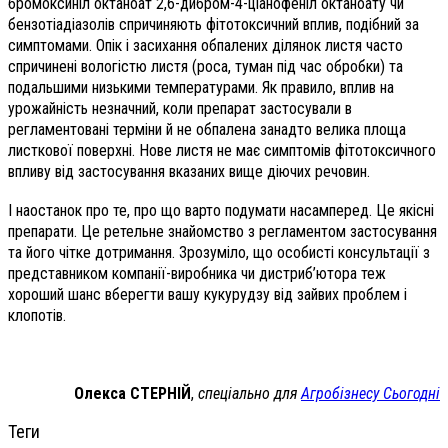
бромоксиніл октаноат 2,6-дибром-4-ціанофеніл октаноату чи
бензотіадіазолів спричиняють фітотоксичний вплив, подібний за
симптомами. Опік і засихання обпалених ділянок листя часто
спричинені вологістю листя (роса, туман під час обробки) та
подальшими низькими температурами. Як правило, вплив на
урожайність незначний, коли препарат застосували в
регламентовані терміни й не обпалена занадто велика площа
листкової поверхні. Нове листя не має симптомів фітотоксичного
впливу від застосування вказаних вище діючих речовин.
І наостанок про те, про що варто подумати насамперед. Це якісні
препарати. Це ретельне знайомство з регламентом застосування
та його чітке дотримання. Зрозуміло, що особисті консультації з
представником компанії-виробника чи дистриб’ютора теж
хороший шанс вберегти вашу кукурудзу від зайвих проблем і
клопотів.
Олекса СТЕРНІЙ
,
спеціально для
Агробізнесу Сьогодні
Теги