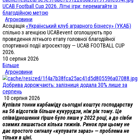
UCAB Football Cup 2026. Літні ігри: перемагайте із
благодійною метою
Агроновини
Асоціація
«Український клуб аграрного бізнесу» (УКАБ)
спільно з агенцією UCABevent оголошують про
проведення літнього етапу головної благодійної
спортивної події агросектору — UCAB FOOTBALL CUP
2026.
10 серпня 2026
Більше
Агроновини
Добрива дорожчають: залізниця додала 30% лише за
серпень
10 серпня 2026
Купівля тонни карбаміду сьогодні коштує господарству
на 56 відсотків більше кукурудзи, ніж рік тому. Це
співвідношення гірше було лише у 2022 році, а до сівби
озимих лишається кілька тижнів. Ринок при цьому не
дає простого сигналу «купувати зараз» — проблема не
тільки в ціні.