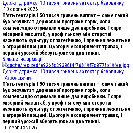
Держпідтримка: 10 тисяч гривень за гектар бавовнику
10 серпня 2026
П'ять гектарів і 50 тисяч гривень виплат — саме такий
був результат державної програми торік, коли
компенсацію отримали лише два виробники. Попри
мізерний масштаб, у профільному міністерстві
називають культуру стратегічною, і причина лежить не
в аграрній площині. Цьогоріч експеримент триває, і
перший урожай зберуть уже за два тижні.
Більше інформації
Держпідтримка: 10 тисяч гривень за гектар бавовнику
Агроновини
П'ять гектарів і 50 тисяч гривень виплат — саме такий
був результат державної програми торік, коли
компенсацію отримали лише два виробники. Попри
мізерний масштаб, у профільному міністерстві
називають культуру стратегічною, і причина лежить не
в аграрній площині. Цьогоріч експеримент триває, і
перший урожай зберуть уже за два тижні.
10 серпня 2026