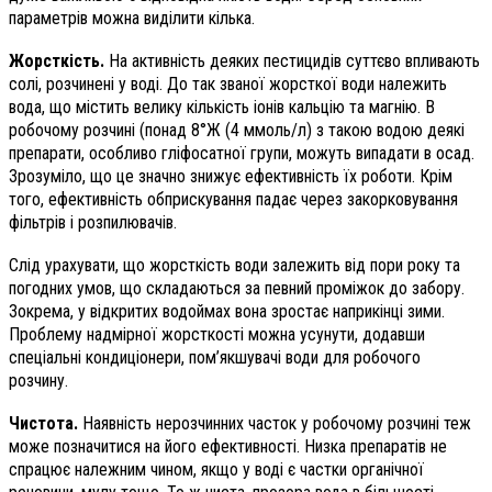
параметрів можна виділити кілька.
Жорсткість.
На активність деяких пестицидів суттєво впливають
солі, розчинені у воді. До так званої жорсткої води належить
вода, що містить велику кількість іонів кальцію та магнію. В
робочому розчині (понад 8°Ж (4 ммоль/л) з такою водою деякі
препарати, особливо гліфосатної групи, можуть випадати в осад.
Зрозуміло, що це значно знижує ефективність їх роботи. Крім
того, ефективність обприскування падає через закорковування
фільтрів і розпилювачів.
Слід урахувати, що жорсткість води залежить від пори року та
погодних умов, що складаються за певний проміжок до забору.
Зокрема, у відкритих водоймах вона зростає наприкінці зими.
Проблему надмірної жорсткості можна усунути, додавши
спеціальні кондиціонери, пом’якшувачі води для робочого
розчину.
Чистота.
Наявність нерозчинних часток у робочому розчині теж
може позначитися на його ефективності. Низка препаратів не
спрацює належним чином, якщо у воді є частки органічної