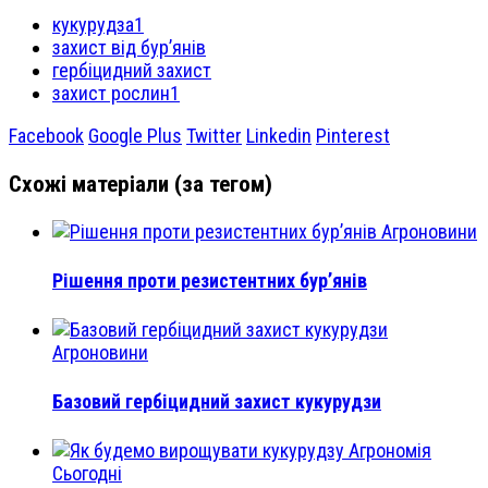
кукурудза1
захист від бур’янів
гербіцидний захист
захист рослин1
Facebook
Google Plus
Twitter
Linkedin
Pinterest
Схожі матеріали (за тегом)
Агроновини
Рішення проти резистентних бур’янів
Агроновини
Базовий гербіцидний захист кукурудзи
Агрономія
Сьогодні