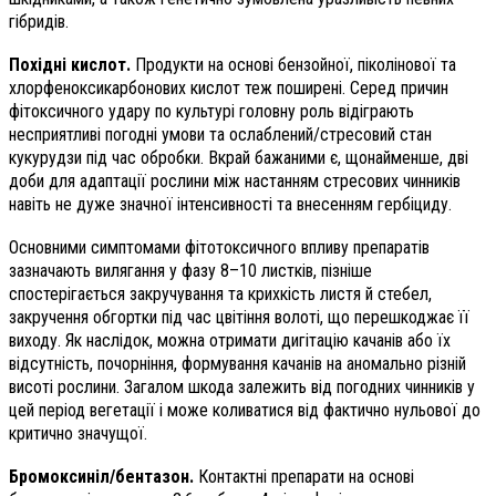
гібридів.
Похідні кислот.
Продукти на основі бензойної, піколінової та
хлорфеноксикарбонових кислот теж поширені. Серед причин
фітоксичного удару по культурі головну роль відіграють
несприятливі погодні умови та ослаблений/стресовий стан
кукурудзи під час обробки. Вкрай бажаними є, щонайменше, дві
доби для адаптації рослини між настанням стресових чинників
навіть не дуже значної інтенсивності та внесенням гербіциду.
Основними симптомами фітотоксичного впливу препаратів
зазначають вилягання у фазу 8–10 листків, пізніше
спостерігається закручування та крихкість листя й стебел,
закручення обгортки під час цвітіння волоті, що перешкоджає її
виходу. Як наслідок, можна отримати дигітацію качанів або їх
відсутність, почорніння, формування качанів на аномально різній
висоті рослини. Загалом шкода залежить від погодних чинників у
цей період вегетації і може коливатися від фактично нульової до
критично значущої.
Бромоксиніл/бентазон.
Кон­тактні препарати на основі