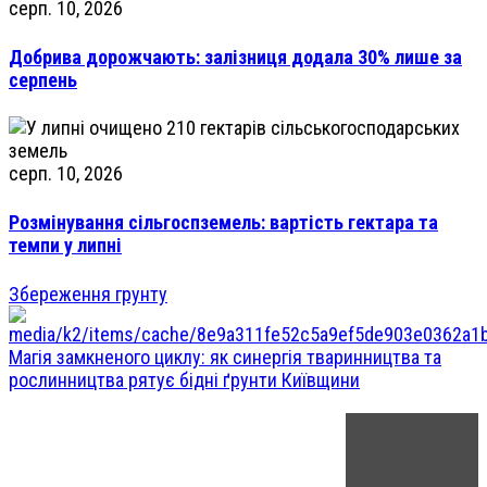
серп. 10, 2026
Добрива дорожчають: залізниця додала 30% лише за
серпень
серп. 10, 2026
Розмінування сільгоспземель: вартість гектара та
темпи у липні
Збереження грунту
Магія замкненого циклу: як синергія тваринництва та
рослинництва рятує бідні ґрунти Київщини