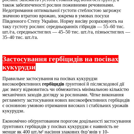
також забезпеченості рослин поживними речовинами.
Недотримання оптимальної густоти стеблостою загрожує
значною втратою врожаю, зокрема в умовах посухи
Південного Степу України. Норму висіву розраховують на
таку густоту рослин: середньоранніх гібридів — 55–60 тис.
шт./га, середньостиглих — 45–50 тис. шт./га, пізньостиглих —
35–40 тис. шт./га.
Застосування гербіцидів на посівах
кукурудзи
Правильне застосування на посівах кукурудзи
високоефективних
гербіцидів
ґрунтової й післясходової дії
дає змогу відмовитись чи обмежитись мінімальною кількістю
механічних заходів догляду за рослинами. Чітке виконання
регламенту застосування нових високоефективних гербіцидів
є основною умовою отримання високих і стабільних урожаїв
кукурудзи.
Економічно обґрунтованим порогом доцільності застосування
ґрунтових гербіцидів у посівах кукурудзи є наявність не
менше як 400 шт./м² насіння злакових бур’янів у 10-