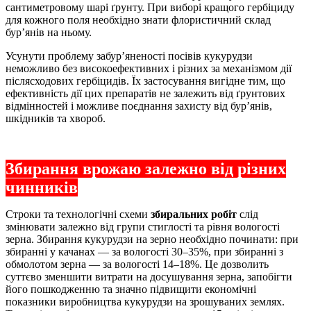
сантиметровому шарі ґрунту. При виборі кращого гербіциду
для кожного поля необхідно знати флористичний склад
бур’янів на ньому.
Усунути проблему забур’я­неності посівів кукурудзи
неможливо без високоефективних і різних за механізмом дії
післясходових гербіцидів. Їх застосування вигідне тим, що
ефективність дії цих препаратів не залежить від ґрунтових
відмінностей і можливе поєднання захисту від бур’янів,
шкідників та хвороб.
Збирання врожаю залежно від різних
чинників
Строки та технологічні схеми
збиральних робіт
слід
змінювати залежно від групи стиглості та рівня вологості
зерна. Збирання кукурудзи на зерно необхідно починати: при
збиранні у качанах — за вологості 30–35%, при збиранні з
обмолотом зерна — за вологості 14–18%. Це дозволить
суттєво зменшити витрати на досушування зерна, запобігти
його пошкодженню та значно підвищити економічні
показники виробництва кукурудзи на зрошуваних землях.