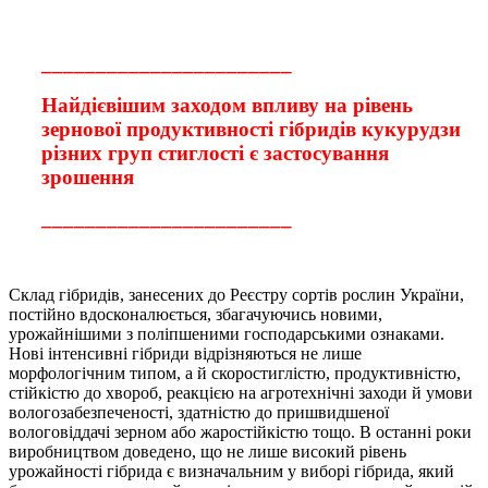
_______________________
Найдієвішим заходом впливу на рівень
зернової продуктивності гібридів кукурудзи
різних груп стиглості є застосування
зрошення
_______________________
Склад гібридів, занесених до Реєстру сортів рослин України,
постійно вдосконалюється, збагачуючись новими,
урожайнішими з поліпшеними господарськими ознаками.
Нові інтенсивні гібриди відрізняються не лише
морфологічним типом, а й скоростиглістю, продуктивністю,
стійкістю до хвороб, реакцією на агротехнічні заходи й умови
вологозабезпеченості, здатністю до пришвидшеної
вологовіддачі зерном або жаростійкістю тощо. В останні роки
виробництвом доведено, що не лише високий рівень
урожайності гібрида є визначальним у виборі гібрида, який