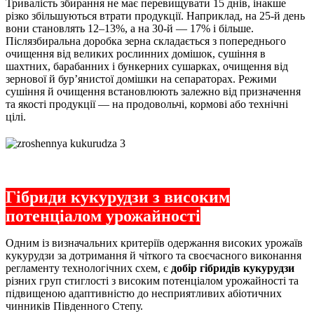
Тривалість збирання не має перевищувати 15 днів, інакше
різко збільшуються втрати продукції. Наприклад, на 25-й день
вони становлять 12–13%, а на 30-й — 17% і більше.
Післязбиральна доробка зерна складається з попереднього
очищення від великих рослинних домішок, сушіння в
шахтних, барабанних і бункерних сушарках, очищення від
зернової й бур’янистої домішки на сепараторах. Режими
сушіння й очищення встановлюють залежно від призначення
та якості продукції — на продовольчі, кормові або технічні
цілі.
Гібриди кукурудзи з високим
потенціалом урожайності
Одним із визначальних критеріїв одержання високих урожаїв
кукурудзи за дотримання й чіткого та своєчасного виконання
регламенту технологічних схем, є
добір гібридів кукурудзи
різних груп стиглості з високим потенціалом урожайності та
підвищеною адаптивністю до несприятливих абіотичних
чинників Південного Степу.