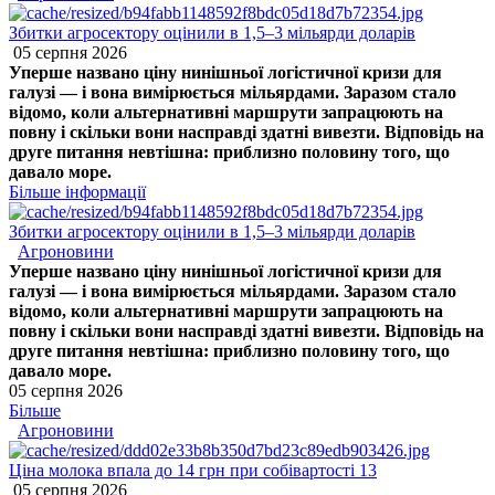
Збитки агросектору оцінили в 1,5–3 мільярди доларів
05 серпня 2026
Уперше названо ціну нинішньої логістичної кризи для
галузі — і вона вимірюється мільярдами. Заразом стало
відомо, коли альтернативні маршрути запрацюють на
повну і скільки вони насправді здатні вивезти. Відповідь на
друге питання невтішна: приблизно половину того, що
давало море.
Більше інформації
Збитки агросектору оцінили в 1,5–3 мільярди доларів
Агроновини
Уперше названо ціну нинішньої логістичної кризи для
галузі — і вона вимірюється мільярдами. Заразом стало
відомо, коли альтернативні маршрути запрацюють на
повну і скільки вони насправді здатні вивезти. Відповідь на
друге питання невтішна: приблизно половину того, що
давало море.
05 серпня 2026
Більше
Агроновини
Ціна молока впала до 14 грн при собівартості 13
05 серпня 2026