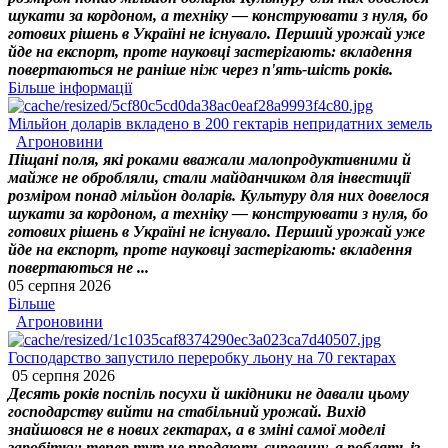
шукати за кордоном, а техніку — конструювати з нуля, бо
готових рішень в Україні не існувало. Перший урожай уже
йде на експорт, проте науковці застерігають: вкладення
повертаються не раніше ніж через п'ять-шість років.
Більше інформації
Мільйон доларів вкладено в 200 гектарів непридатних земель
Агроновини
Піщані поля, які роками вважали малопродуктивними й
майже не обробляли, стали майданчиком для інвестиції
розміром понад мільйон доларів. Культуру для них довелося
шукати за кордоном, а техніку — конструювати з нуля, бо
готових рішень в Україні не існувало. Перший урожай уже
йде на експорт, проте науковці застерігають: вкладення
повертаються не ...
05 серпня 2026
Більше
Агроновини
Господарство запустило переробку льону на 70 гектарах
05 серпня 2026
Десять років поспіль посухи й шкідники не давали цьому
господарству вийти на стабільний урожай. Вихід
знайшовся не в нових гектарах, а в зміні самої моделі
заробітку: тепер тут не продають сировину, а роблять із