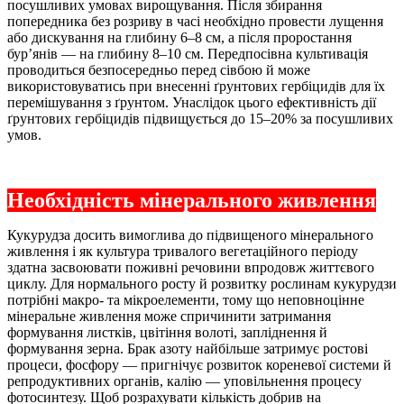
посушливих умовах вирощування. Після збирання
попередника без розриву в часі необхідно провести лущення
або дискування на глибину 6–8 см, а після проростання
бур’янів — на глибину 8–10 см. Передпосівна культивація
проводиться безпосередньо перед сівбою й може
використовуватись при внесенні ґрунтових гербіцидів для їх
перемішування з ґрунтом. Унаслідок цього ефективність дії
ґрунтових гербіцидів підвищується до 15–20% за посушливих
умов.
Необхідність мінерального живлення
Кукурудза досить вимоглива до підвищеного мінерального
живлення і як культура тривалого вегетаційного періоду
здатна засвоювати поживні речовини впродовж життєвого
циклу. Для нормального росту й розвитку рослинам кукурудзи
потрібні макро- та мікроелементи, тому що неповноцінне
мінеральне живлення може спричинити затримання
формування листків, цвітіння волоті, запліднення й
формування зерна. Брак азоту найбільше затримує ростові
процеси, фосфору — пригнічує розвиток кореневої системи й
репродуктивних органів, калію — уповільнення процесу
фотосинтезу. Щоб розрахувати кількість добрив на