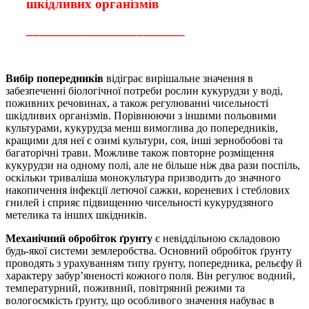
шкідливих організмів
_______________________
Вибір попередників
відіграє вирішальне значення в
забезпеченні біологічної потреби рослин кукурудзи у воді,
поживних речовинах, а також регулюванні чисельності
шкідливих організмів. Порівнюючи з іншими польовими
культурами, кукурудза менш вимоглива до попередників,
кращими для неї є озимі культури, соя, інші зернобобові та
багаторічні трави. Можливе також повторне розміщення
кукурудзи на одному полі, але не більше ніж два рази поспіль,
оскільки триваліша монокультура призводить до значного
накопичення інфекції летючої сажки, кореневих і стеблових
гнилей і сприяє підвищенню чисельності кукурудзяного
метелика та інших шкідників.
Механічний обробіток ґрунту
є невіддільною складовою
будь-якої системи землеробства. Основний обробіток ґрунту
проводять з урахуванням типу ґрунту, попередника, рельєфу й
характеру забур’яненості кожного поля. Він регулює водний,
температурний, поживний, повітряний режими та
вологоємкість ґрунту, що особливого значення набуває в