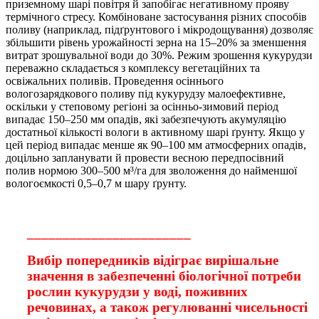
приземному шарі повітря й запобігає негативному прояву
термічного стресу. Комбіноване застосування різних способів
поливу (наприклад, підґрунтового і мікродощування) дозволяє
збільшити рівень урожайності зерна на 15–20% за зменшення
витрат зрошувальної води до 30%. Режим зрошення кукурудзи
переважно складається з комплексу вегетаційних та
освіжальних поливів. Проведення осіннього
вологозарядкового поливу під кукурудзу малоефективне,
оскільки у степовому регіоні за осінньо-зимовий період
випадає 150–250 мм опадів, які забезпечують акумуляцію
достатньої кількості вологи в активному шарі ґрунту. Якщо у
цей період випадає менше як 90–100 мм атмосферних опадів,
доцільно запланувати й провести весною передпосівний
полив нормою 300–500 м³/га для зволоження до найменшої
вологоємкості 0,5–0,7 м шару ґрунту.
_______________________
Вибір попередників відіграє вирішальне
значення в забезпеченні біологічної потреби
рослин кукурудзи у воді, поживних
речовинах, а також регулюванні чисельності