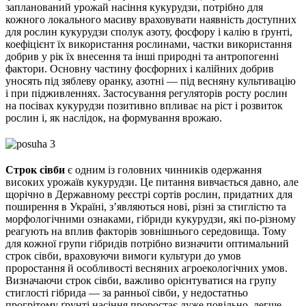
запланований урожай насіння кукурудзи, потрібно для
кожного локального масиву враховувати наявність доступних
для рослин кукурудзи сполук азоту, фосфору і калію в ґрунті,
коефіцієнт їх використання рослинами, частки використання
добрив у рік їх внесення та інші природні та антропогенні
фактори. Основну частину фосфорних і калійних добрив
уносять під зяблеву оранку, азотні — під весняну культивацію
і при підживленнях. Застосування регуляторів росту рослин
на посівах кукурудзи позитивно впливає на ріст і розвиток
рослин і, як наслідок, на формування врожаю.
Строк сівби
є одним із головних чинників одержання
високих урожаїв кукурудзи. Це питання вивчається давно, але
щорічно в Державному реєстрі сортів рослин, придатних для
поширення в Україні, з’являються нові, різні за стиглістю та
морфологічними ознаками, гібриди кукурудзи, які по-різному
реагують на вплив факторів зовнішнього середовища. Тому
для кожної групи гібридів потрібно визначити оптимальний
строк сівби, враховуючи вимоги культури до умов
проростання й особливості весняних агроекологічних умов.
Визначаючи строк сівби, важливо орієнтуватися на групу
стиглості гібрида —
за ранньої сівби, у недостатньо
прогрітому ґрунті насіння проростає дуже повільно, легше