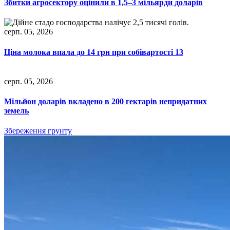
Збитки агросектору оцінили в 1,5–3 мільярди доларів
серп. 05, 2026
Ціна молока впала до 14 грн при собівартості 13
серп. 05, 2026
Мільйон доларів вкладено в 200 гектарів непридатних
земель
Збереження грунту