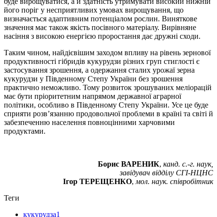
буде вирощуватися, а й здатність утримувати високий нижній
його поріг у несприятливих умовах вирощування, що
визначається адаптивним потенціалом рослин. Виняткове
значення має також якість посівного матеріалу. Вирівняне
насіння з високою енергією проростання дає дружні сходи.
Таким чином, найдієвішим заходом впливу на рівень зернової
продуктивності гібридів кукурудзи різних груп стиглості є
застосування зрошення, а одержання сталих урожаї зерна
кукурудзи у Південному Степу України без зрошення
практично неможливо. Тому розвиток зрошуваних меліорацій
має бути пріоритетним напрямом державної аграрної
політики, особливо в Південному Степу України. Усе це буде
сприяти розв’язанню продовольчої проблеми в країні та світі й
забезпеченню населення повноцінними харчовими
продуктами.
Борис ВАРЕНИК
,
канд. с.-г. наук,
завідувач відділу СГІ-НЦНС
Ігор ТЕРЕЩЕНКО
,
мол. наук. співробітник
Теги
кукурудза1