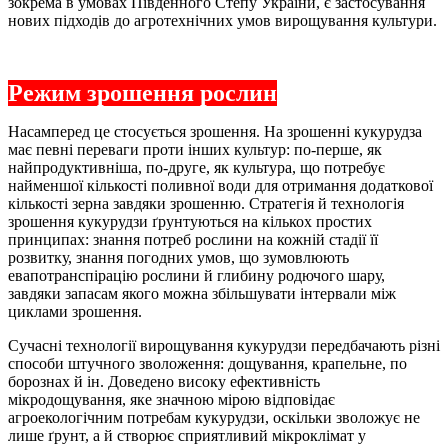
зокрема в умовах Південного Степу України, є застосування
нових підходів до агротехнічних умов вирощування культури.
Режим зрошення рослин
Насамперед це стосується зрошення. На зрошенні кукурудза
має певні переваги проти інших культур: по-перше, як
найпродуктивніша, по-друге, як культура, що потребує
найменшої кількості поливної води для отримання додаткової
кількості зерна завдяки зрошенню. Стратегія й технологія
зрошення кукурудзи ґрунтуються на кількох простих
принципах: знання потреб рослини на кожній стадії її
розвитку, знання погодних умов, що зумовлюють
евапотранспірацію рослини й глибину родючого шару,
завдяки запасам якого можна збільшувати інтервали між
циклами зрошення.
Сучасні технології вирощування кукурудзи передбачають різні
способи штучного зволоження: дощування, крапельне, по
борознах й ін. Доведено високу ефективність
мікродощування, яке значною мірою відповідає
агроекологічним потребам кукурудзи, оскільки зволожує не
лише ґрунт, а й створює сприятливий мікроклімат у