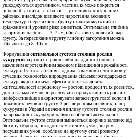
ушкоджуються дротяником, частина їх може покритися
цвіллю й загнити; за пізньої — у степових посушливих
районах, внаслідок швидкого наростання весняних
температур і пересихання ґрунту сходи можуть вийти
зрідженими й урожай різко знизиться. Оптимальна глибина
загортання насіння — 5–7 см, обов’язково у вологий шар
ґрунту. За пересихання ґрунту глибину загортання можна
збільшити до 8–10 см.
Формування
оптимальної густоти стояння рослин
кукурудзи
за різних строків сівби на одиниці площі є
важливим агротехнічним заходом підвищення врожайності
культури. Густота стояння є одним із важливих чинників у
сучасних технологіях вирощування сільськогосподарських
культур, який визначає ефективність складових
життєдіяльності агроценозу —
ростові процеси та їх розвиток,
дозволяє максимально реалізувати продуктивність рослин і
найефективніше використовувати запаси ґрунтової вологи й
поживних речовин ґрунту. З розширенням посівних площ
кукурудзи в Україні вивчення впливу густоти стояння рослин
на врожайність культури набуло особливої актуальності
Оптимальна густота стояння змінюється щорічно залежно від
біотипу гібридів, погодно-кліматичних умов, зокрема
посушливих умов, особливо на другому етапі розвитку
рослин. Залежить густота стояння від вологості ґрунту, а