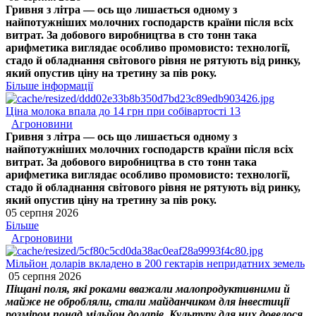
Гривня з літра — ось що лишається одному з
найпотужніших молочних господарств країни після всіх
витрат. За добового виробництва в сто тонн така
арифметика виглядає особливо промовисто: технології,
стадо й обладнання світового рівня не рятують від ринку,
який опустив ціну на третину за пів року.
Більше інформації
Ціна молока впала до 14 грн при собівартості 13
Агроновини
Гривня з літра — ось що лишається одному з
найпотужніших молочних господарств країни після всіх
витрат. За добового виробництва в сто тонн така
арифметика виглядає особливо промовисто: технології,
стадо й обладнання світового рівня не рятують від ринку,
який опустив ціну на третину за пів року.
05 серпня 2026
Більше
Агроновини
Мільйон доларів вкладено в 200 гектарів непридатних земель
05 серпня 2026
Піщані поля, які роками вважали малопродуктивними й
майже не обробляли, стали майданчиком для інвестиції
розміром понад мільйон доларів. Культуру для них довелося