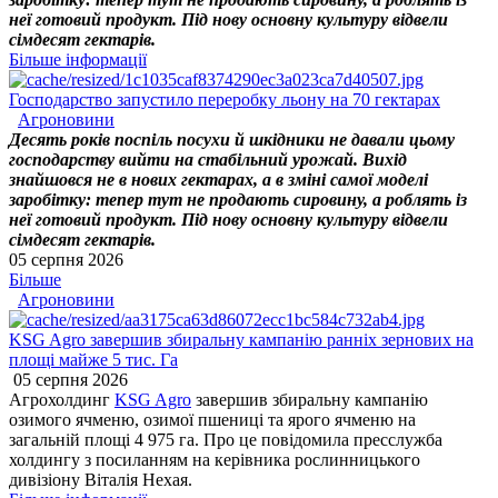
неї готовий продукт. Під нову основну культуру відвели
сімдесят гектарів.
Більше інформації
Господарство запустило переробку льону на 70 гектарах
Агроновини
Десять років поспіль посухи й шкідники не давали цьому
господарству вийти на стабільний урожай. Вихід
знайшовся не в нових гектарах, а в зміні самої моделі
заробітку: тепер тут не продають сировину, а роблять із
неї готовий продукт. Під нову основну культуру відвели
сімдесят гектарів.
05 серпня 2026
Більше
Агроновини
KSG Agro завершив збиральну кампанію ранніх зернових на
площі майже 5 тис. Га
05 серпня 2026
Агрохолдинг
KSG Agro
завершив збиральну кампанію
озимого ячменю, озимої пшениці та ярого ячменю на
загальній площі 4 975 га. Про це повідомила пресслужба
холдингу з посиланням на керівника рослинницького
дивізіону Віталія Нехая.