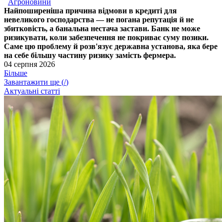
Агроновини
Найпоширеніша причина відмови в кредиті для
невеликого господарства — не погана репутація й не
збитковість, а банальна нестача застави. Банк не може
ризикувати, коли забезпечення не покриває суму позики.
Саме цю проблему й розв'язує державна установа, яка бере
на себе більшу частину ризику замість фермера.
04 серпня 2026
Більше
Завантажити ще (
/
)
Актуальні статті