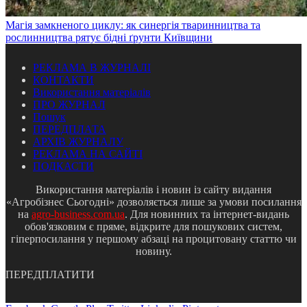
Магія замкненого циклу: як синергія тваринництва та
рослинництва рятує бідні ґрунти Київщини
РЕКЛАМА В ЖУРНАЛІ
КОНТАКТИ
Використання матеріалів
ПРО ЖУРНАЛ
Пошук
ПЕРЕДПЛАТА
АРХІВ ЖУРНАЛУ
РЕКЛАМА НА САЙТІ
ПОДКАСТИ
Використання матеріалів і новин із сайту видання
«Агробізнес Сьогодні» дозволяється лише за умови посилання
на
agro-business.com.ua
. Для новинних та інтернет-видань
обов'язковим є пряме, відкрите для пошукових систем,
гіперпосилання у першому абзаці на процитовану статтю чи
новину.
ПЕРЕДПЛАТИТИ