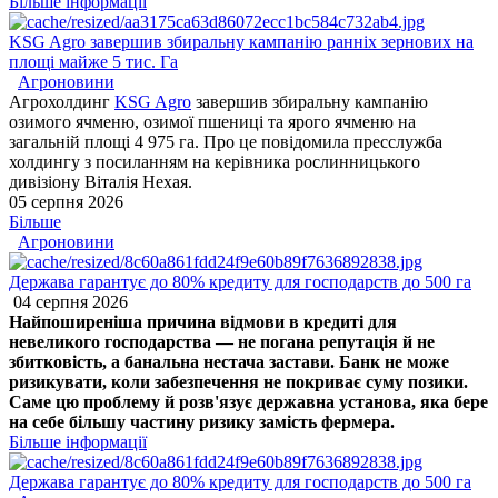
Більше інформації
KSG Agro завершив збиральну кампанію ранніх зернових на
площі майже 5 тис. Га
Агроновини
Агрохолдинг
KSG Agro
завершив збиральну кампанію
озимого ячменю, озимої пшениці та ярого ячменю на
загальній площі 4 975 га. Про це повідомила пресслужба
холдингу з посиланням на керівника рослинницького
дивізіону Віталія Нехая.
05 серпня 2026
Більше
Агроновини
Держава гарантує до 80% кредиту для господарств до 500 га
04 серпня 2026
Найпоширеніша причина відмови в кредиті для
невеликого господарства — не погана репутація й не
збитковість, а банальна нестача застави. Банк не може
ризикувати, коли забезпечення не покриває суму позики.
Саме цю проблему й розв'язує державна установа, яка бере
на себе більшу частину ризику замість фермера.
Більше інформації
Держава гарантує до 80% кредиту для господарств до 500 га