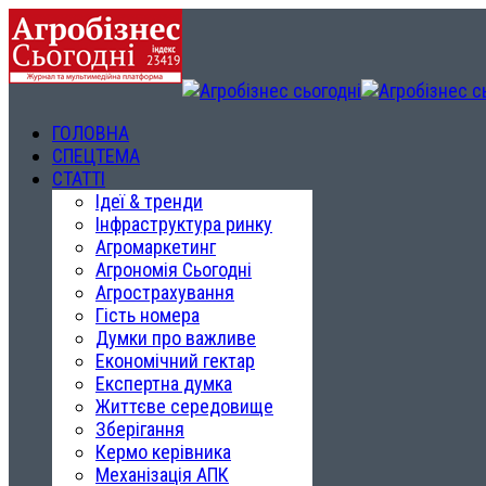
ГОЛОВНА
СПЕЦТЕМА
СТАТТІ
Ідеї & тренди
Інфраструктура ринку
Агромаркетинг
Агрономія Сьогодні
Агрострахування
Гість номера
Думки про важливе
Економічний гектар
Експертна думка
Життєве середовище
Зберігання
Кермо керівника
Механізація АПК