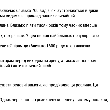
включає близько 700 видів, які зустрічаються в дикій
вними видами, наприклад часник звичайний.
слина. Близько п'яти тисяч років тому часник вперше
ах, ніж раніше. У цей період найбільшою популярністю
енитої піраміди (близько 1600 р. до н. е.) наказав
діаторам перед виходом на арену, а також легіонерам
інний і антитоксичний засіб.
ясувати основні вимоги, які пред’являє ця рослина. Ця
 Однак через погано розвинену кореневу систему рослини,