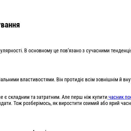
ування
пулярності. В основному це пов’язано з сучасними тенденці
іальними властивостями. Він протидіє всім зовнішнім й вн
е є складним та затратним. Але перш ніж купити
часник пос
лядати. Тож розберімось, як виростити озимий або ярий часни