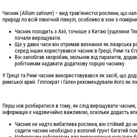
Часник (
Allium sativum
) – вид трав’янистої рослини, що на
природі по всій північній півкулі, особливо в зоні з помі
Часник походить з Азії, точніше з Китаю (ущелини Т
почали вирощувати.
Ще у давні часи він отримав визнання як лікарська 
серед інших користувався часник в Греції, Римі та Єг
Він запобігав хворобам, звільняв від паразитів, додав
робітникам надавати додаткову порцію часнику.
У Греції та Римі часник використовувався як засіб, що дод
римської армії. Гіппократ і Гален рекомендували його як л
Перш ніж розбиратися в тому, як слід вирощувати часник, я
інформація є надзвичайно важливою, оскільки додасть вп
Часник не надто вибаглива рослина, він стійкий до 
садити часник необхідно у вологий ґрунт багатий п
Найкращим субстратом для вирощування культури буд