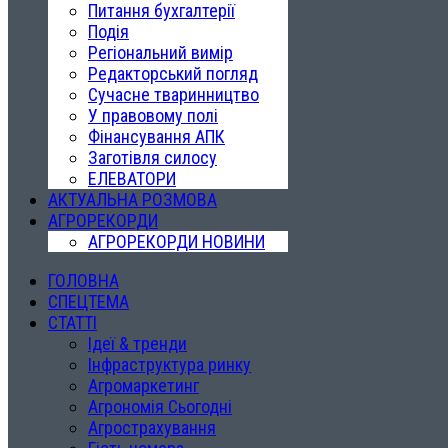
Питання бухгалтерії
Подія
Регіональний вимір
Редакторський погляд
Сучасне тваринництво
У правовому полі
Фінансування АПК
Заготівля силосу
ЕЛЕВАТОРИ
АКТУАЛЬНА РОЗМОВА
АГРОРЕКОРДИ
АГРОРЕКОРДИ НОВИНИ
ГОЛОВНА
СПЕЦТЕМА
СТАТТІ
Ідеї & тренди
Інфраструктура ринку
Агромаркетинг
Агрономія Сьогодні
Агрострахування