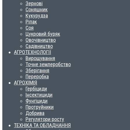
Зернові
Соняшник
Кукурудза
Ріпак
Соя
Цукровий буряк
Овочівництво
Садівництво
АГРОТЕХНОЛОГІЇ
Вирощування
Точне землеробство
Зберігання
Переробка
АГРОХІМІЯ
Гербіциди
Інсектициди
Фунгіциди
Протруйники
Добрива
Регулятори росту
ТЕХНІКА ТА ОБЛАДНАННЯ