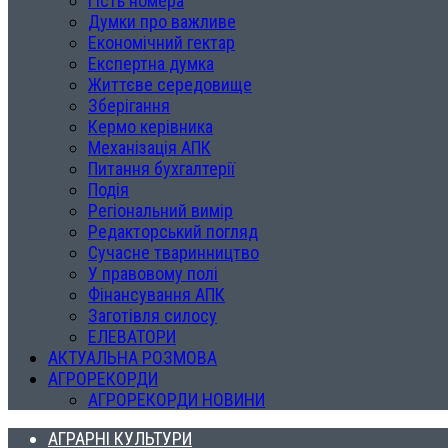
Гість номера
Думки про важливе
Економічний гектар
Експертна думка
Життєве середовище
Зберігання
Кермо керівника
Механізація АПК
Питання бухгалтерії
Подія
Регіональний вимір
Редакторський погляд
Сучасне тваринництво
У правовому полі
Фінансування АПК
Заготівля силосу
ЕЛЕВАТОРИ
АКТУАЛЬНА РОЗМОВА
АГРОРЕКОРДИ
АГРОРЕКОРДИ НОВИНИ
АГРАРНІ КУЛЬТУРИ