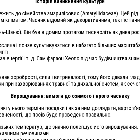
Історія виникнення культури
лежить до сімейства амарилісових (Amaryllidaceae). Цей рід 
рним кліматом. Часник відомий як декоративними, так і їсті
янь-Шаню). Він був відомим протягом тисячоліть як дика ро
рослина і почав культивуватися в набагато більших масштаб
ипті.
ав енергії і т. д. Сам фараон Хеопс під час будівництва знам
авав хоробрості, сили і витривалості, тому його давали гла
іки при захворюваннях травної та дихальної систем, як сечог
Вирощування: вимоги до озимого і ярого часнику
кі у нього терміни посадки і як за ним доглядати, варто з’
евненості, що посів буде проведено правильно.
низьких температур, що значно полегшує його вирощування.
оживними речовинами.
уть нейтральні гумусні ґрунти, бажано супіщані.