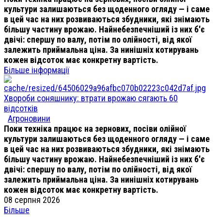
культури залишаються без щоденного огляду — і саме
в цей час на них розвиваються збудники, які знімають
більшу частину врожаю. Найнебезпечніший із них б'є
двічі: спершу по валу, потім по олійності, від якої
залежить приймальна ціна. За нинішніх котирувань
кожен відсоток має конкретну вартість.
Більше інформації
Хвороби соняшнику: втрати врожаю сягають 60
відсотків
Агроновини
Поки техніка працює на зернових, посіви олійної
культури залишаються без щоденного огляду — і саме
в цей час на них розвиваються збудники, які знімають
більшу частину врожаю. Найнебезпечніший із них б'є
двічі: спершу по валу, потім по олійності, від якої
залежить приймальна ціна. За нинішніх котирувань
кожен відсоток має конкретну вартість.
08 серпня 2026
Більше