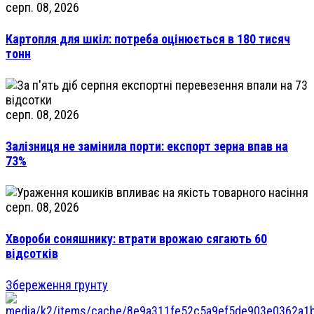
серп. 08, 2026
Картопля для шкіл: потреба оцінюється в 180 тисяч
тонн
серп. 08, 2026
Залізниця не замінила порти: експорт зерна впав на
73%
серп. 08, 2026
Хвороби соняшнику: втрати врожаю сягають 60
відсотків
Збереження грунту