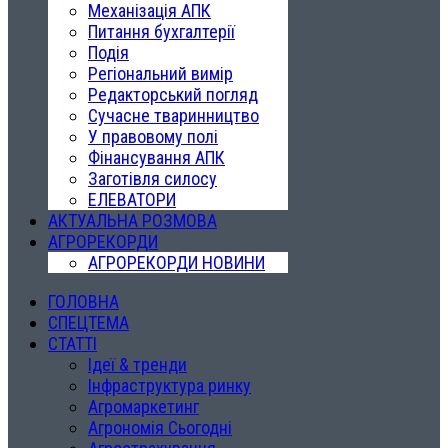
Механізація АПК
Питання бухгалтерії
Подія
Регіональний вимір
Редакторський погляд
Сучасне тваринництво
У правовому полі
Фінансування АПК
Заготівля силосу
ЕЛЕВАТОРИ
АКТУАЛЬНА РОЗМОВА
АГРОРЕКОРДИ
АГРОРЕКОРДИ НОВИНИ
ГОЛОВНА
СПЕЦТЕМА
СТАТТІ
Ідеї & тренди
Інфраструктура ринку
Агромаркетинг
Агрономія Сьогодні