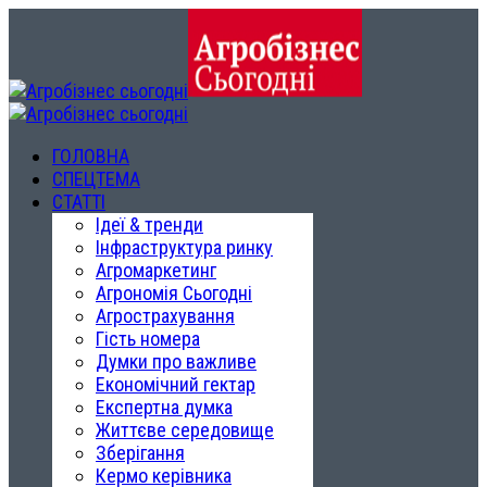
ГОЛОВНА
СПЕЦТЕМА
СТАТТІ
Ідеї & тренди
Інфраструктура ринку
Агромаркетинг
Агрономія Сьогодні
Агрострахування
Гість номера
Думки про важливе
Економічний гектар
Експертна думка
Життєве середовище
Зберігання
Кермо керівника