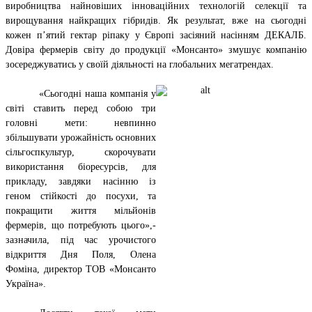
виробництва найновіших інноваційних технологій селекції та
вирощування найкращих гібридів. Як результат, вже на сьогодні
кожен п’ятий гектар ріпаку у Європі засіяний насінням ДЕКАЛБ.
Довіра фермерів світу до продукції «Монсанто» змушує компанію
зосереджуватись у своїй діяльності на глобальних мегатрендах.
«Сьогодні наша компанія у
світі ставить перед собою три
головні мети: невпинно
збільшувати урожайність основних
сільгоспкультур, скорочувати
використання біоресурсів, для
прикладу, завдяки насінню із
геном стійкості до посухи, та
покращити життя мільйонів
фермерів, що потребують цього»,-
зазначила, під час урочистого
відкриття Дня Поля, Олена
Фоміна, директор ТОВ «Монсанто
Україна».