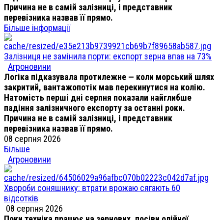
Причина не в самій залізниці, і представник
перевізника назвав її прямо.
Більше інформації
Залізниця не замінила порти: експорт зерна впав на 73%
Агроновини
Логіка підказувала протилежне — коли морський шлях
закритий, вантажопотік мав перекинутися на колію.
Натомість перші дні серпня показали найглибше
падіння залізничного експорту за останні роки.
Причина не в самій залізниці, і представник
перевізника назвав її прямо.
08 серпня 2026
Більше
Агроновини
Хвороби соняшнику: втрати врожаю сягають 60
відсотків
08 серпня 2026
Поки техніка працює на зернових, посіви олійної