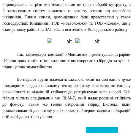
вирощувались за різними технологіями не тільки обробітку ґрунту, а
й застосованих систем живлення та захисту рослин від хвороб та
шкідників. Таким чином, демо-ділянки були представлені у трьох
господарствах Київщини: ТОВ «Розволожжя» та ТОВ «Колос», що у
Сквирському районі та ЗАТ «Сільгосптехніка» Володарського району.
Так, менеджери компанії «Монсанто» презентували аграріям
гібриди двох типів: п’ять класичних високорослих гібридів та три -із
підвищеною зимостійкістю.
До першої групи належить Ексагон, який на сьогодні є дуже
популярним завдяки швидкому темпу розвитку, високому потенціалу
врожайності та відмінній стійкості до розтріскування та хвороб. Цей
гібрид містить спеціальний ген RLM-7, який надає рослині стійкість
до фомозу. Таким же геном озброєний гібрид Екстенд, який
рекомендований для посіву у всіх зонах, найперше завдяки найкращій
стійкості до розтріскування.