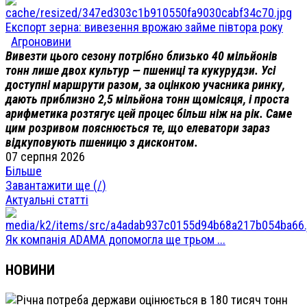
Експорт зерна: вивезення врожаю займе півтора року
Агроновини
Вивезти цього сезону потрібно близько 40 мільйонів
тонн лише двох культур — пшениці та кукурудзи. Усі
доступні маршрути разом, за оцінкою учасника ринку,
дають приблизно 2,5 мільйона тонн щомісяця, і проста
арифметика розтягує цей процес більш ніж на рік. Саме
цим розривом пояснюється те, що елеватори зараз
відкуповують пшеницю з дисконтом.
07 серпня 2026
Більше
Завантажити ще (
/
)
Актуальні статті
Як компанія ADAMA допомогла ще трьом ...
НОВИНИ