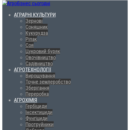
АГРАРНІ КУЛЬТУРИ
Зернові
Соняшник
Кукурудза
Ріпак
Соя
Цукровий буряк
Овочівництво
Садівництво
АГРОТЕХНОЛОГІЇ
Вирощування
Точне землеробство
Зберігання
Переробка
АГРОХІМІЯ
Гербіциди
Інсектициди
Фунгіциди
Протруйники