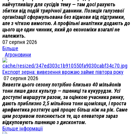
найчутливішу для сусідів тему — там досі рахують
збитки від подій трирічної давнини. Позиція галузевої
організації сформульована без відмови від підтримки,
але з чіткою вимогою. А профільні аналітики додають до
цього ще один чинник, який до економіки взагалі не
належить.
07 серпня 2026
Більше
Агроновини
Експорт зерна: вивезення врожаю займе півтора року
07 серпня 2026
Вивезти цього сезону потрібно близько 40 мільйонів
тонн лише двох культур — пшениці та кукурудзи. Усі
доступні маршрути разом, за оцінкою учасника ринку,
дають приблизно 2,5 мільйона тонн щомісяця, і проста
арифметика розтягує цей процес більш ніж на рік. Саме
цим розривом пояснюється те, що елеватори зараз
відкуповують пшеницю з дисконтом.
Більше інформації