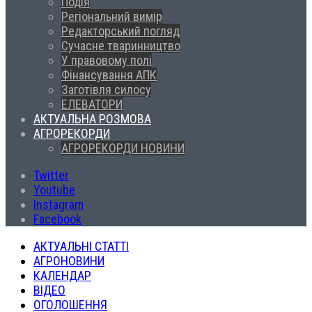
Подія
Регіональний вимір
Редакторський погляд
Сучасне тваринництво
У правовому полі
Фінансування АПК
Заготівля силосу
ЕЛЕВАТОРИ
АКТУАЛЬНА РОЗМОВА
АГРОРЕКОРДИ
АГРОРЕКОРДИ НОВИНИ
Twitter
Youtube
Instagram
Facebook
АКТУАЛЬНІ СТАТТІ
АГРОНОВИНИ
КАЛЕНДАР
ВІДЕО
ОГОЛОШЕННЯ