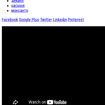
декабл
насіння
монсанто
Facebook
Google Plus
Twitter
Linkedin
Pinterest