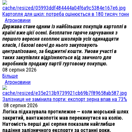
Картопля для шкіл: потреба оцінюється в 180 тисяч тонн
Агроновини
Держава стане одним із найбільших покупців картоплі в
країні вже цієї осені. Безплатне гаряче харчування з
першого вересня охоплює школярів усіх одинадцяти
класів, і базові овочі до нього закуповують
централізовано, за бюджетні кошти. Умови участі в
таких закупівлях відрізняються від звичного для
виробників продажу партії гуртовому покупцю.
08 серпня 2026
Більше
Агроновини
Залізниця не замінила порти: експорт зерна впав на 73%
08 серпня 2026
Логіка підказувала протилежне — коли морський шлях
закритий, вантажопотік мав перекинутися на колію.
Натомість перші дні серпня показали найглибше
падіння залізничного експорту за останні роки.