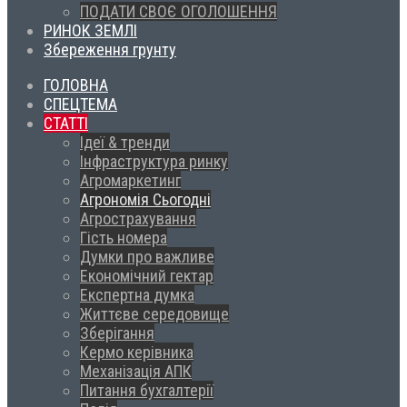
ПОДАТИ СВОЄ ОГОЛОШЕННЯ
РИНОК ЗЕМЛІ
Збереження грунту
ГОЛОВНА
СПЕЦТЕМА
СТАТТІ
Ідеї & тренди
Інфраструктура ринку
Агромаркетинг
Агрономія Сьогодні
Агрострахування
Гість номера
Думки про важливе
Економічний гектар
Експертна думка
Життєве середовище
Зберігання
Кермо керівника
Механізація АПК
Питання бухгалтерії