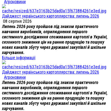
Агроновини
Дайджест українського картоплярства: липень 2026
08 серпня 2026
Липень 2026 року пройшов під знаком практичного
навчання виробників, оприлюднення першого
системного дослідження споживання картоплі в Україні,
сезонного зниження цін на ранню продукцію та пошуку
нових каналів збуту через державні закупівлі й шкільне
харчування.
Більше інформації
Дайджест українського картоплярства: липень 2026
Агроновини
Липень 2026 року пройшов під знаком практичного
навчання виробників, оприлюднення першого
системного дослідження споживання картоплі в Україні,
сезонного зниження цін на ранню продукцію та пошуку
нових каналів збуту через державні закупівлі й шкільне
харчування.