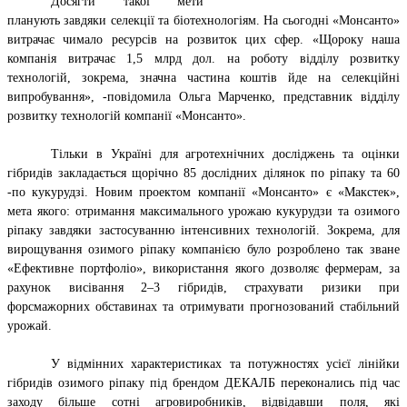
Досягти такої мети
планують завдяки селекції та біотехнологіям. На сьогодні «Монсанто»
витрачає чимало ресурсів на розвиток цих сфер. «Щороку наша
компанія витрачає 1,5 млрд дол. на роботу відділу розвитку
технологій, зокрема, значна частина коштів йде на селекційні
випробування», -повідомила Ольга Марченко, представник відділу
розвитку технологій компанії «Монсанто».
Тільки в Україні для агротехнічних досліджень та оцінки
гібридів закладається щорічно 85 дослідних ділянок по ріпаку та 60
-по кукурудзі. Новим проектом компанії «Монсанто» є «Макстек»,
мета якого: отримання максимального урожаю кукурудзи та озимого
ріпаку завдяки застосуванню інтенсивних технологій. Зокрема, для
вирощування озимого ріпаку компанією було розроблено так зване
«Ефективне портфоліо», використання якого дозволяє фермерам, за
рахунок висівання 2–3 гібридів, страхувати ризики при
форсмажорних обставинах та отримувати прогнозований стабільний
урожай.
У відмінних характеристиках та потужностях усієї лінійки
гібридів озимого ріпаку під брендом ДЕКАЛБ переконались під час
заходу більше сотні агровиробників, відвідавши поля, які