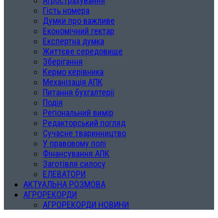
Агрострахування
Гість номера
Думки про важливе
Економічний гектар
Експертна думка
Життєве середовище
Зберігання
Кермо керівника
Механізація АПК
Питання бухгалтерії
Подія
Регіональний вимір
Редакторський погляд
Сучасне тваринництво
У правовому полі
Фінансування АПК
Заготівля силосу
ЕЛЕВАТОРИ
АКТУАЛЬНА РОЗМОВА
АГРОРЕКОРДИ
АГРОРЕКОРДИ НОВИНИ