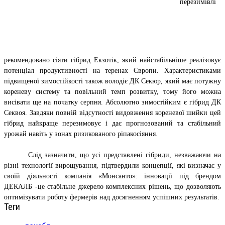
перезимівлі
рекомендовано сіяти гібрид Екзотік, який найстабільніше реалізовує
потенціал продуктивності на теренах Європи. Характеристиками
підвищеної зимостійкості також володіє ДК Секюр, який має потужну
кореневу систему та повільний темп розвитку, тому його можна
висівати ще на початку серпня. Абсолютно зимостійким є гібрид ДК
Секвоя. Завдяки повній відсутності видовження кореневої шийки цей
гібрид найкраще перезимовує і дає прогнозований та стабільний
урожай навіть у зонах ризикованого ріпакосіяння.
Слід зазначити, що усі представлені гібриди, незважаючи на
різні технології вирощування, підтвердили концепції, які визначає у
своїй діяльності компанія «Монсанто»: інновації під брендом
ДЕКАЛБ -це стабільне джерело комплексних рішень, що дозволяють
оптимізувати роботу фермерів над досягненням успішних результатів.
Теги