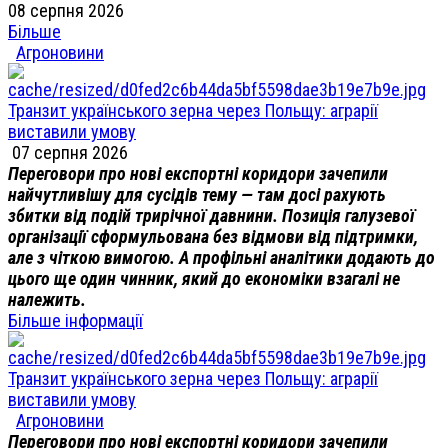
08 серпня 2026
Більше
Агроновини
Транзит українського зерна через Польщу: аграрії
виставили умову
07 серпня 2026
Переговори про нові експортні коридори зачепили
найчутливішу для сусідів тему — там досі рахують
збитки від подій трирічної давнини. Позиція галузевої
організації сформульована без відмови від підтримки,
але з чіткою вимогою. А профільні аналітики додають до
цього ще один чинник, який до економіки взагалі не
належить.
Більше інформації
Транзит українського зерна через Польщу: аграрії
виставили умову
Агроновини
Переговори про нові експортні коридори зачепили