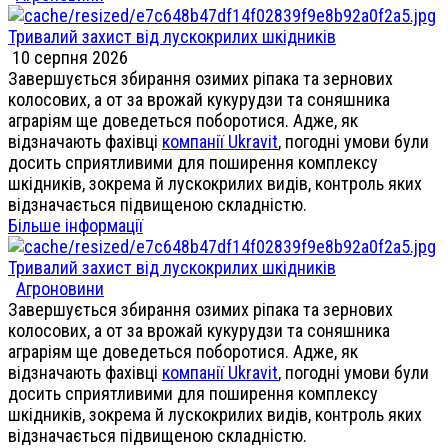
Тривалий захист від лускокрилих шкідників
10 серпня 2026
Завершується збирання озимих ріпака та зернових
колосових, а от за врожай кукурудзи та соняшника
аграріям ще доведеться поборотися. Адже, як
відзначають фахівці
компанії Ukravit
, погодні умови були
досить сприятливими для поширення комплексу
шкідників, зокрема й лускокрилих видів, контроль яких
відзначається підвищеною складністю.
Більше інформації
Тривалий захист від лускокрилих шкідників
Агроновини
Завершується збирання озимих ріпака та зернових
колосових, а от за врожай кукурудзи та соняшника
аграріям ще доведеться поборотися. Адже, як
відзначають фахівці
компанії Ukravit
, погодні умови були
досить сприятливими для поширення комплексу
шкідників, зокрема й лускокрилих видів, контроль яких
відзначається підвищеною складністю.