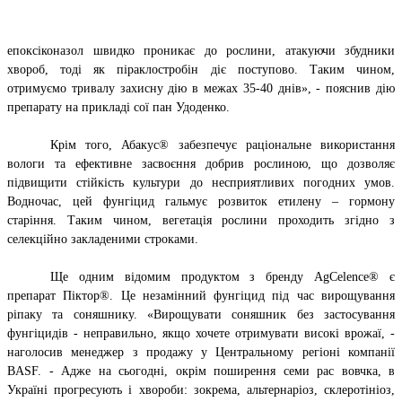
епоксіконазол швидко проникає до рослини, атакуючи збудники
хвороб, тоді як піраклостробін діє поступово. Таким чином,
отримуємо тривалу захисну дію в межах 35-40 днів», - пояснив дію
препарату на прикладі сої пан Удоденко.
Крім того, Абакус® забезпечує раціональне використання
вологи та ефективне засвоєння добрив рослиною, що дозволяє
підвищити стійкість культури до несприятливих погодних умов.
Водночас, цей фунгіцид гальмує розвиток етилену – гормону
старіння. Таким чином, вегетація рослини проходить згідно з
селекційно закладеними строками.
Ще одним відомим продуктом з бренду AgCelence® є
препарат Піктор®. Це незамінний фунгіцид під час вирощування
ріпаку та соняшнику. «Вирощувати соняшник без застосування
фунгіцидів - неправильно, якщо хочете отримувати високі врожаї, -
наголосив менеджер з продажу у Центральному регіоні компанії
BASF. - Адже на сьогодні, окрім поширення семи рас вовчка, в
Україні прогресують і хвороби: зокрема, альтернаріоз, склеротініоз,