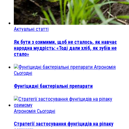
Актуальні статті
Як бути з озимими, щоб не сталось, як навчає
народна мудрість: «Тодi дали хлiб, як зубiв не
стало»
Агрономія
Сьогодні
Фунгіцидні бактеріальні препарати
Агрономія Сьогодні
Стратегії застосування фунгіцидів на ріпаку