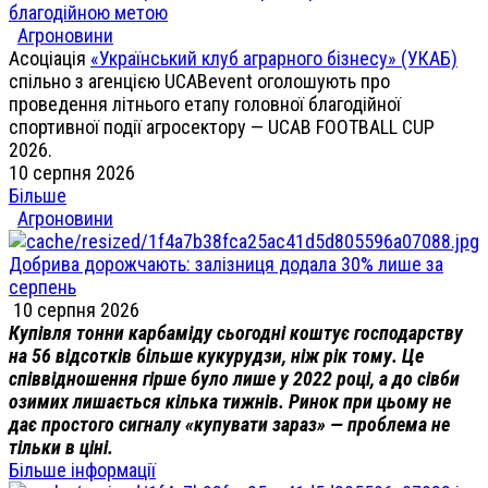
благодійною метою
Агроновини
Асоціація
«Український клуб аграрного бізнесу» (УКАБ)
спільно з агенцією UCABevent оголошують про
проведення літнього етапу головної благодійної
спортивної події агросектору — UCAB FOOTBALL CUP
2026.
10 серпня 2026
Більше
Агроновини
Добрива дорожчають: залізниця додала 30% лише за
серпень
10 серпня 2026
Купівля тонни карбаміду сьогодні коштує господарству
на 56 відсотків більше кукурудзи, ніж рік тому. Це
співвідношення гірше було лише у 2022 році, а до сівби
озимих лишається кілька тижнів. Ринок при цьому не
дає простого сигналу «купувати зараз» — проблема не
тільки в ціні.
Більше інформації