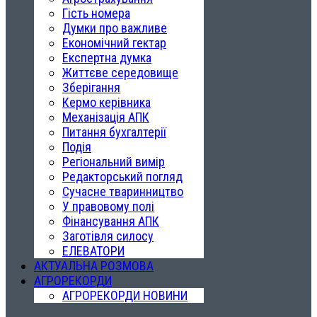
Гість номера
Думки про важливе
Економічний гектар
Експертна думка
Життєве середовище
Зберігання
Кермо керівника
Механізація АПК
Питання бухгалтерії
Подія
Регіональний вимір
Редакторський погляд
Сучасне тваринництво
У правовому полі
Фінансування АПК
Заготівля силосу
ЕЛЕВАТОРИ
АКТУАЛЬНА РОЗМОВА
АГРОРЕКОРДИ
АГРОРЕКОРДИ НОВИНИ