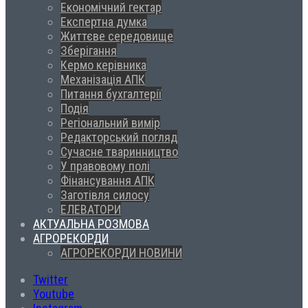
Економічний гектар
Експертна думка
Життєве середовище
Зберігання
Кермо керівника
Механізація АПК
Питання бухгалтерії
Подія
Регіональний вимір
Редакторський погляд
Сучасне тваринництво
У правовому полі
Фінансування АПК
Заготівля силосу
ЕЛЕВАТОРИ
АКТУАЛЬНА РОЗМОВА
АГРОРЕКОРДИ
АГРОРЕКОРДИ НОВИНИ
Twitter
Youtube