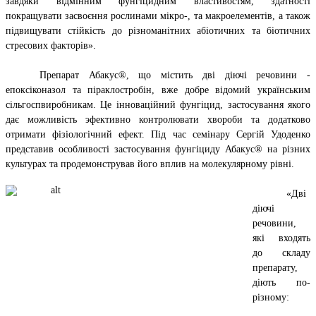
завдяки відмінним фунгіцидним властивостям, здатності
покращувати засвоєння рослинами мікро-, та макроелементів, а також
підвищувати стійкість до різноманітних абіотичних та біотичних
стресових факторів».
Препарат Абакус®, що містить дві діючі речовини -
епоксіконазол та піраклостробін, вже добре відомий українським
сільгоспвиробникам. Це інноваційний фунгіцид, застосування якого
дає можливість эфективно контролювати хвороби та додатково
отримати фізіологічний ефект. Під час семінару Сергій Удоденко
представив особливості застосування фунгіциду Абакус® на різних
культурах та продемонстрував його вплив на молекулярному рівні.
«Дві
діючі
речовини,
які входять
до складу
препарату,
діють по-
різному: