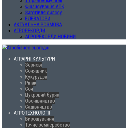
У правовому полі
Фінансування АПК
Заготівля силосу
ЕЛЕВАТОРИ
АКТУАЛЬНА РОЗМОВА
АГРОРЕКОРДИ
АГРОРЕКОРДИ НОВИНИ
АГРАРНІ КУЛЬТУРИ
Зернові
Соняшник
Кукурудза
Ріпак
Соя
Цукровий буряк
Овочівництво
Садівництво
АГРОТЕХНОЛОГІЇ
Вирощування
Точне землеробство