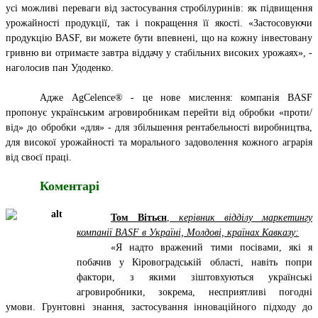
усі можливі переваги від застосування стробілуринів: як підвищення
урожайності продукції, так і покращення її якості. «Застосовуючи
продукцію BASF, ви можете бути впевнені, що на кожну інвестовану
гривню ви отримаєте завтра віддачу у стабільних високих урожаях», -
наголосив пан Удоденко.
Адже AgCelence® - це нове мислення: компанія BASF
пропонує українським агровиробникам перейти від обробки «проти/
від» до обробки «для» - для збільшення рентабельності виробництва,
для високої урожайності та морального задоволення кожного аграрія
від своєї праці.
Коментарі
Том Вітьєн
,
керівник відділу маркетингу
компанії BASF в Україні, Молдові, країнах Кавказу:
«Я надто вражений тими посівами, які я
побачив у Кіровоградській області, навіть попри
фактори, з якими зіштовхуються українські
агровиробники, зокрема, несприятливі погодні
умови. Грунтовні знання, застосування інноваційного підходу до