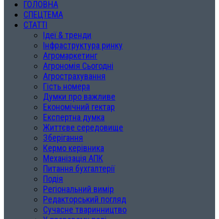
ГОЛОВНА
СПЕЦТЕМА
СТАТТІ
Ідеї & тренди
Інфраструктура ринку
Агромаркетинг
Агрономія Сьогодні
Агрострахування
Гість номера
Думки про важливе
Економічний гектар
Експертна думка
Життєве середовище
Зберігання
Кермо керівника
Механізація АПК
Питання бухгалтерії
Подія
Регіональний вимір
Редакторський погляд
Сучасне тваринництво