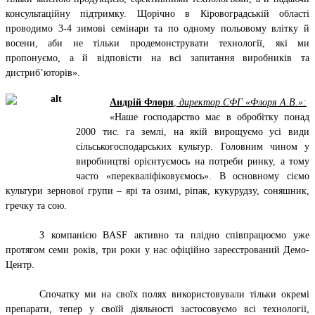
консультаційну підтримку. Щорічно в Кіровоградській області
проводимо 3-4 зимові семінари та по одному польовому влітку й
восени, аби не тільки продемонструвати технології, які ми
пропонуємо, а й відповісти на всі запитання виробників та
дистриб’юторів».
Андрій Флоря
,
директор СФГ «Флоря А.В.»:
«Наше господарство має в обробітку понад
2000 тис. га землі, на якій вирощуємо усі види
сільськогосподарських культур. Головним чином у
виробництві орієнтуємось на потреби ринку, а тому
часто «перекваліфіковуємось». В основному сіємо
культури зернової групи – ярі та озимі, ріпак, кукурудзу, соняшник,
гречку та сою.
З компанією BASF активно та плідно співпрацюємо уже
протягом семи років, три роки у нас офіційно зареєстрований Демо-
Центр.
Спочатку ми на своїх полях використовували тільки окремі
препарати, тепер у своїй діяльності застосовуємо всі технології,