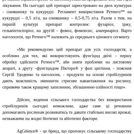
лікування. На сьогодні цей препарат зареєстровано на двох культурах
- соняшнику та кукурудзі. Регламент використання Ретенго™ на
кукурудзі – 0,5 л/га, на соняшнику – 0,5-0,75 л/га. Разом з тим, на
першій культурі препарат контролює: фузаріоз, іржу,
гельмінтоспоріоз, на другій – фомоз, фомопсис, альтернаріоз. Варто
наголосити, що Ретенго™ належить до середнього цінового сегменту.
«Ми рекомендуємо цей препарат для усіх господарств, а
особливо для тих, які використовують фунгіцид двічі – першу
обробку здійснити Ретенго™, аби зняти проблеми на листовому
апараті, а другу –фунгіцидом Пікторо® у фазі цвітіння, - пояснив
Сергій Удоденко та наголосив, - продукти на основі стробілуринів
дають можливість зменшити стресове навантаження на рослину,
сприяючи також кращому запиленню, збільшенню олійності тощо».
Дійсно, ведення сільського господарства без використання
стробілуринів сьогодні неможливе, адже саме ці речовини
допомагають рослинам розвиватись та давати стабільно високі врожаї,
незважаючи на жодні біотичні та абіотичні фактори.
AgCelence® - це бренд, що пропонує сільському господарству