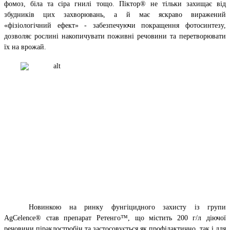
фомоз, біла та сіра гнилі тощо. Піктор® не тільки захищає від
збудників цих захворювань, а й має яскраво виражений
«фізіологічний ефект» - забезпечуючи покращення фотосинтезу,
дозволяє рослині накопичувати поживні речовини та перетворювати
їх на врожай.
Новинкою на ринку фунгіцидного захисту із групи
AgCelence® став препарат Ретенго™, що містить 200 г/л діючої
речовини піраклостробін та застосовується як профілактично, так і для