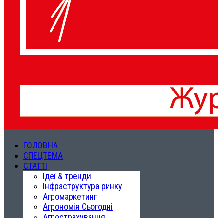
ГОЛОВНА
СПЕЦТЕМА
СТАТТІ
Ідеї & тренди
Інфраструктура ринку
Агромаркетинг
Агрономія Сьогодні
Агрострахування