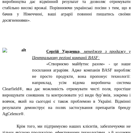
виробництва дає відмінний результат та дозволяє отримувати
стабільно високі врожаї. Порівнюючи українські посіви з тим, що я
бачив у Німеччині, ваші аграрії повинні пишатись своїми
досягненнями».
Сергій Удоденко
,
менеджер з продажу у
Центральному регіоні компанії BASF:
«Створюємо майбутнє разом» - це наше
посилання аграріям. Адже компанія BASF виробляє
не просто продукти, вона пропонує технології:
наприклад, усім відома виробнича система
Clearfield®, яка дає можливість отримувати чисті поля, простіше
вирощувати соняшник та контролювати усі види бур’янів, зокрема і
вовчок, який на сьогодні є також проблемою в Україні. Відмінні
результати демонструє на полях застосування препаратів бренду
AgCelence®.
Крім того, ми підтримуємо наших клієнтів, забезпечуючи не
тільки якісною продукцією, ефективними технологіями, а й надаючи