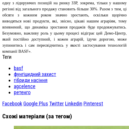
одну з лідируючих позицій на ринку ЗЗР, зокрема, тільки у нашому
регіоні від загального продажу становить більше 30%. Разом з тим, ці
обсяги з кожним роком значно зростають, оскільки щорічно
виводяться нові продукти, які, звісно, цікаві нашим аграріям, тому
впевнений, що динаміка зростання продажів буде продовжуватись.
Безумовно, важливу роль у цьому процесі відіграє цей Демо-Центр,
який постійно доступний, і кожен аграрій, їдучи дорогою, може
зупинитись і сам пересвідчитись у якості застосування технологій
компанії BASF».
Теги
basf
фунгіцидний захист
гібриди насіння
agcelence
ретенго
Facebook
Google Plus
Twitter
Linkedin
Pinterest
Схожі матеріали (за тегом)