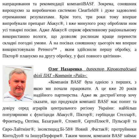
напрацювання та рекомендації компанії
BASF
. Зокрема, соняшник
вирощуємо за виробничою системою Clearfield® і дуже задоволені
отриманими результатами. Крім того, три роки тому вперше
випробували препарат Абакус®, і вже минулого року обробляли ним
усі товарні посіви. Адже Абакус® сприяє ефективному раціональному
використанню вологи, що дозволяє рослинам краще перенести
складні погодні умови. А на посівах соняшнику цьогоріч ми вперше
використовували Ретенго™ , яким здійснили першу обробку, а
Піктор® плануємо на другу обробку, у фазі повного цвітіння».
Олег Назаренко
,
директор Кіровоградської
філії ПАТ «Компанія «Райз»:
«Компанія BASF була однією з перших, з
якою ми почали працювати. А це вже 20 років
надійного партнерства. Адже як дистриб’ютор хочу
сказати, що продукція компанії BASF має попит та
довіру серед аграріїв центрального регіону України: найбільш
популярними є фунгіциди Абакус®, Піктор®; гербіциди Стеллар®,
Фронтьєр
Оптіма, Базагран®, Стомп®, СертоПлюс®, Пульсар® та
®
Євро-Лайтнінг®; інсектицид:Бі-58® Новий ,Фастак®; протруйники
КінтоДуо® та ІншурПерформ®. Таким чином, компанія BASF займає