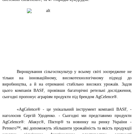
Вирощування сільгоспкультур у всьому світі зосереджене не
тільки на інноваційному, високотехнологічному підході до
виробництва, а й на отриманні стабільно високих урожаїв. Задля
цього компанія BASF, провівши багаторічні ретельні дослідження,
сьогодні пропонує аграріям продукти під брендом AgCelence®.
«AgCelence® - це унікальний інструмент компанії BASF, -
наголосив Сергій Удоденко. - Сьогодні ми представимо продукти
AgCelence®: Абакус®, Піктор® та новинку на ринку України -
Ретенго™, які допоможуть збільшити урожайність та якість продукції