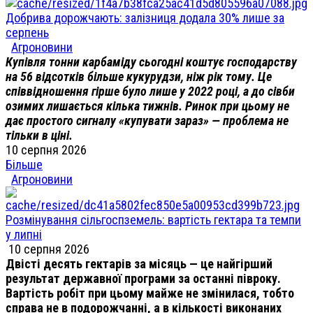
Добрива дорожчають: залізниця додала 30% лише за
серпень
Агроновини
Купівля тонни карбаміду сьогодні коштує господарству
на 56 відсотків більше кукурудзи, ніж рік тому. Це
співвідношення гірше було лише у 2022 році, а до сівби
озимих лишається кілька тижнів. Ринок при цьому не
дає простого сигналу «купувати зараз» — проблема не
тільки в ціні.
10 серпня 2026
Більше
Агроновини
Розмінування сільгоспземель: вартість гектара та темпи
у липні
10 серпня 2026
Двісті десять гектарів за місяць — це найгірший
результат державної програми за останні півроку.
Вартість робіт при цьому майже не змінилася, тобто
справа не в подорожчанні, а в кількості виконаних