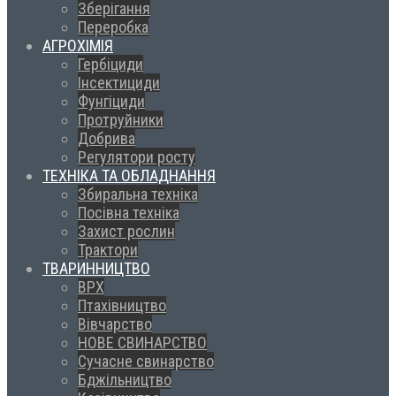
Зберігання
Переробка
АГРОХІМІЯ
Гербіциди
Інсектициди
Фунгіциди
Протруйники
Добрива
Регулятори росту
ТЕХНІКА ТА ОБЛАДНАННЯ
Збиральна техніка
Посівна техніка
Захист рослин
Трактори
ТВАРИННИЦТВО
ВРХ
Птахівництво
Вівчарство
НОВЕ СВИНАРСТВО
Сучасне свинарство
Бджільництво