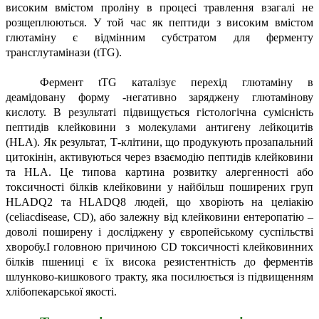
високим вмістом проліну в процесі травлення взагалі не
розщеплюються. У той час як пептиди з високим вмістом
глютаміну є відмінним субстратом для ферменту
трансглутамінази (tTG).
Фермент tTG каталізує перехід глютаміну в
деамідовану форму -негативно заряджену глютамінову
кислоту. В результаті підвищується гістологічна сумісність
пептидів клейковини з молекулами антигену лейкоцитів
(HLA). Як результат, Т-клітини, що продукують прозапальний
цитокінін, активуються через взаємодію пептидів клейковини
та HLA. Це типова картина розвитку алергенності або
токсичності білків клейковини у найбільш поширених груп
HLADQ2 та HLADQ8 людей, що хворіють на целіакію
(celiacdisease, CD), або залежну від клейковини ентеропатію –
доволі поширену і досліджену у європейському суспільстві
хворобу.І головною причиною CD токсичності клейковинних
білків пшениці є їх висока резистентність до ферментів
шлунково-кишкового тракту, яка посилюється із підвищенням
хлібопекарської якості.