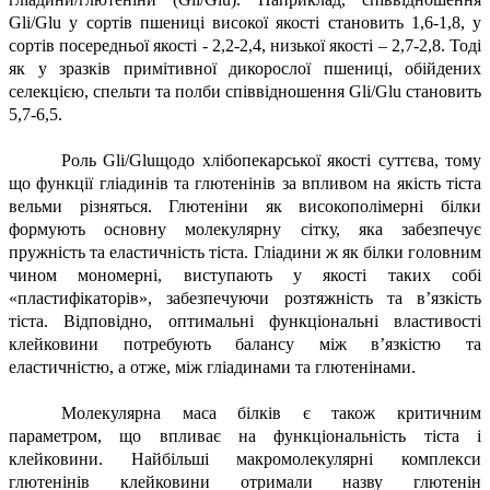
Gli/Glu у сортів пшениці високої якості становить 1,6-1,8, у
сортів посередньої якості - 2,2-2,4, низької якості – 2,7-2,8. Тоді
як у зразків примітивної дикорослої пшениці, обійдених
селекцією, спельти та полби співвідношення Gli/Glu становить
5,7-6,5.
Роль Gli/Gluщодо хлібопекарської якості суттєва, тому
що функції гліадинів та глютенінів за впливом на якість тіста
вельми різняться. Глютеніни як високополімерні білки
формують основну молекулярну сітку, яка забезпечує
пружність та еластичність тіста. Гліадини ж як білки головним
чином мономерні, виступають у якості таких собі
«пластифікаторів», забезпечуючи розтяжність та в’язкість
тіста. Відповідно, оптимальні функціональні властивості
клейковини потребують балансу між в’язкістю та
еластичністю, а отже, між гліадинами та глютенінами.
Молекулярна маса білків є також критичним
параметром, що впливає на функціональність тіста і
клейковини. Найбільші макромолекулярні комплекси
глютенінів клейковини отримали назву глютенін