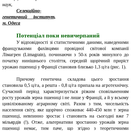
наук
,
Селекційно-
генетичний інститут,
м. Одеса
Потенціал поки невичерпаний
У відповідності зі статистичними даними, наведеними
французькими фахівцями провідної світової компанії
Лімагрен (Limagrain), починаючи з 50-х років минулого до
початку нинішнього століття, середній щорічний приріст
урожаю пшениці у Франції становив близько 1,3 ц/га (рис. 1).
Причому генетична складова цього зростання
становила 0,5 ц/га, а решта - 0,8 ц/га припала на агротехнічну.
Сучасний період характеризується різким сповільненням
росту урожаїв зерна пшениці і не лише у Франції, а й у всьому
цивілізованому аграрному світі. Разом з тим, чисельність
населення світу, яке щорічно споживає 440-450 млн т зерна
пшениці, невпинно зростає і становить на сьогодні вже 7
мільярдів (!). Отже, альтернативи зростанню урожаїв зерна
пшениці немає, тим паче, що згідно з теоретичними