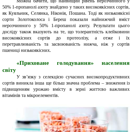
Можна бачити, що найвищий рівень нерозчинного у
50% 1-пропанолі азоту знайдено у таких високоякісних сортів,
як Куяльник, Селянка, Ніконія, Пошана. Тоді як низькоякісні
сорти Золотоколоса і Береш показали найнижчий вміст
нерозчинного у 50% 1-пропанолі азоту. Результати цього
досліду також вказують на те, що толерантність клейковини
високоякісних сортів до протеолізу, а отже і їх
перетравлюваність та засвоюваність нижча, ніж у сортів
пшениці низькоякісних.
«Приховане голодування» населення
світу
У зв’язку з селекцією сучасних високопродуктивних
сортів виникла інша ще більш значна проблема – зниження із
підвищенням урожаю вмісту в зерні життєво важливих
вітамінів та мікроелементів.