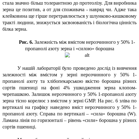
стала значно більш толерантною до протеолізу. Для виробника
зерна це позитив, а от для споживача - навряд чи. Адже така
клейковина ще гірше перетравлюється у шлунково-кишковому
тракті людини, знижується засвоюваність і біологічна цінність
білка зерна.
Рис. 6.
Залежність між вмістом нерозчинного у 50% 1-
пропанолі азоту зерна і «силою» борошна
У нашій лабораторії було проведено дослід із вивчення
залежності між вмістом у зерні нерозчинного у 50% 1-
пропанолі азоту та хлібопекарською якістю борошна різних
сортів пшениці на фоні 4% ушкодження зерна клопом-
черепашкою. Залишок нерозчинного у 50% 1-пропанолі азоту
зерна тісно корелює з вмістом у зерні GMP. На рис. 6 зліва по
вертикалі на графіку наведено вміст нерозчинного у 50% 1-
пропанолі азоту. Справа по вертикалі – «сила» борошна (W).
Ламана лінія по горизонталі – рівень «сили» борошна у різних
сортів пшениці.