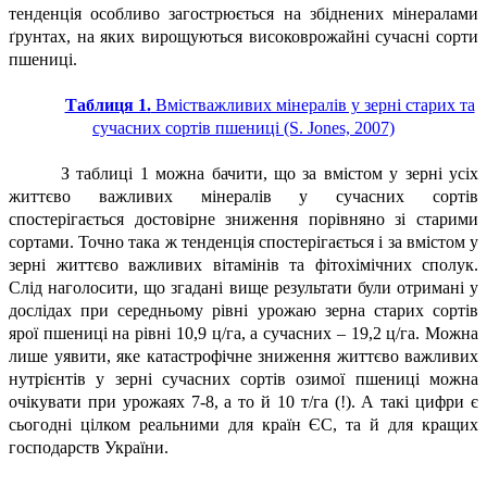
тенденція особливо загострюється на збіднених мінералами
ґрунтах, на яких вирощуються високоврожайні сучасні сорти
пшениці.
Таблиця 1.
Вмістважливих мінералів у зерні старих та
сучасних сортів пшениці (S. Jones, 2007)
З таблиці 1 можна бачити, що за вмістом у зерні усіх
життєво важливих мінералів у сучасних сортів
спостерігається достовірне зниження порівняно зі старими
сортами. Точно така ж тенденція спостерігається і за вмістом у
зерні життєво важливих вітамінів та фітохімічних сполук.
Слід наголосити, що згадані вище результати були отримані у
дослідах при середньому рівні урожаю зерна старих сортів
ярої пшениці на рівні 10,9 ц/га, а сучасних – 19,2 ц/га. Можна
лише уявити, яке катастрофічне зниження життєво важливих
нутрієнтів у зерні сучасних сортів озимої пшениці можна
очікувати при урожаях 7-8, а то й 10 т/га (!). А такі цифри є
сьогодні цілком реальними для країн ЄС, та й для кращих
господарств України.