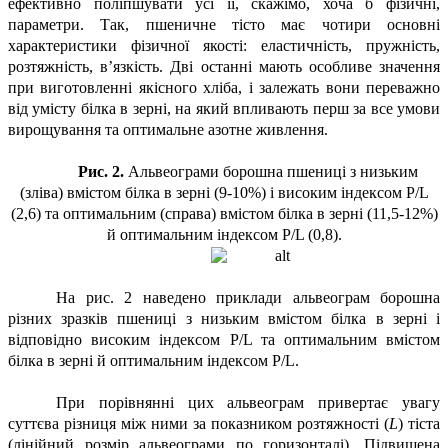
ефективно поліпшувати усі її, скажімо, хоча б фізичні,
параметри. Так, пшеничне тісто має чотири основні
характеристики фізичної якості: еластичність, пружність,
розтяжність, в’язкість. Дві останні мають особливе значення
при виготовленні якісного хліба, і залежать вони переважно
від умісту білка в зерні, на який впливають перш за все умови
вирощування та оптимальне азотне живлення.
Рис. 2.
Альвеограми борошна пшениці з низьким
(зліва) вмістом білка в зерні (9-10%) і високим індексом P/L
(2,6) та оптимальним (справа) вмістом білка в зерні (11,5-12%)
й оптимальним індексом P/L (0,8).
На рис. 2 наведено приклади альвеограм борошна
різних зразків пшениці з низьким вмістом білка в зерні і
відповідно високим індексом P/L та оптимальним вмістом
білка в зерні й оптимальним індексом P/L.
При порівнянні цих альвеограм привертає увагу
суттєва різниця між ними за показником розтяжності (
L
) тіста
(лінійний розмір альвеограми по горизонталі). Підвищена