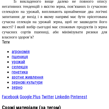
Із викладеного вище далеко не повного опису
негативних тенденцій з якістю зерна, пов’язаних із сучасною
селекцією на урожай, випливають щонайменше два логічні
запитання: де вихід і в якому напрямі має бути орієнтована
сучасна селекція на урожай зерна, щоб не зашкодити його
якості? І який вибір сьогодні має споживач продуктів із зерна
сучасних сортів пшениці, аби мінімізувати ризики для
власного здоров’я?
Теги
агрономія
пшениця
урожай
селекція
генетика
азотне живлення
зернові культури
зерно
Facebook
Google Plus
Twitter
Linkedin
Pinterest
Схожі матеріали (за тегом)