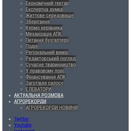
Економічний гектар
Експертна думка
Життєве середовище
Зберігання
Кермо керівника
Механізація АПК
Питання бухгалтерії
Подія
Регіональний вимір
Редакторський погляд
Сучасне тваринництво
У правовому полі
Фінансування АПК
Заготівля силосу
ЕЛЕВАТОРИ
АКТУАЛЬНА РОЗМОВА
АГРОРЕКОРДИ
АГРОРЕКОРДИ НОВИНИ
Twitter
Youtube