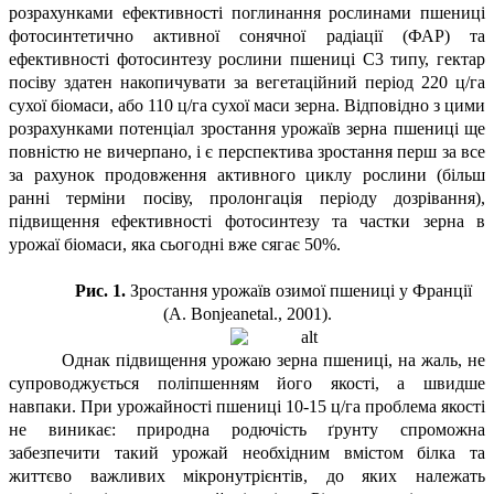
розрахунками ефективності поглинання рослинами пшениці
фотосинтетично активної сонячної радіації (ФАР) та
ефективності фотосинтезу рослини пшениці С3 типу, гектар
посіву здатен накопичувати за вегетаційний період 220 ц/га
сухої біомаси, або 110 ц/га сухої маси зерна. Відповідно з цими
розрахунками потенціал зростання урожаїв зерна пшениці ще
повністю не вичерпано, і є перспектива зростання перш за все
за рахунок продовження активного циклу рослини (більш
ранні терміни посіву, пролонгація періоду дозрівання),
підвищення ефективності фотосинтезу та частки зерна в
урожаї біомаси, яка сьогодні вже сягає 50%.
Рис. 1.
Зростання урожаїв озимої пшениці у Франції
(A. Bonjeanetal., 2001).
Однак підвищення урожаю зерна пшениці, на жаль, не
супроводжується поліпшенням його якості, а швидше
навпаки. При урожайності пшениці 10-15 ц/га проблема якості
не виникає: природна родючість ґрунту спроможна
забезпечити такий урожай необхідним вмістом білка та
життєво важливих мікронутрієнтів, до яких належать