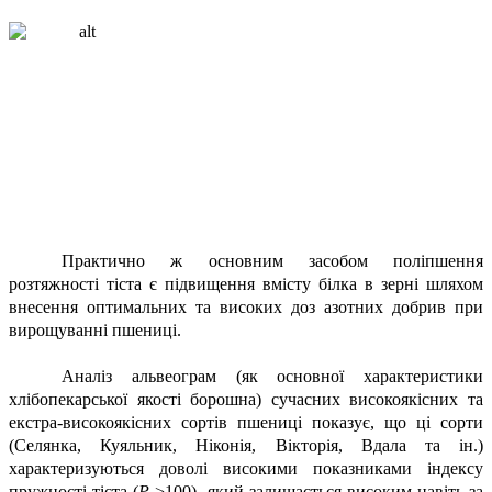
Практично ж основним засобом поліпшення
розтяжності тіста є підвищення вмісту білка в зерні шляхом
внесення оптимальних та високих доз азотних добрив при
вирощуванні пшениці.
Аналіз альвеограм (як основної характеристики
хлібопекарської якості борошна) сучасних високоякісних та
екстра-високоякісних сортів пшениці показує, що ці сорти
(Селянка, Куяльник, Ніконія, Вікторія, Вдала та ін.)
характеризуються доволі високими показниками індексу
пружності тіста (
Р
>100), який залишається високим навіть за