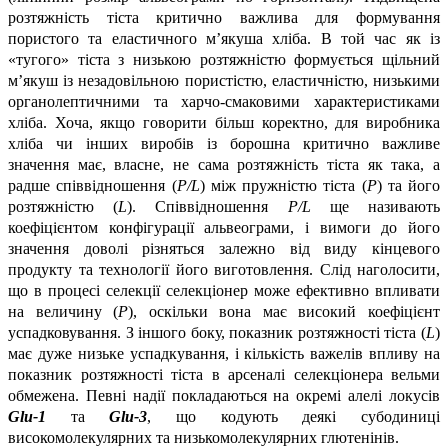
розтяжність тіста критично важлива для формування
пористого та еластичного м’якуша хліба. В той час як із
«тугого» тіста з низькою розтяжністю формується щільний
м’якуш із незадовільною пористістю, еластичністю, низькими
органолептичними та харчо-смаковими характеристиками
хліба. Хоча, якщо говорити більш коректно, для виробника
хліба чи інших виробів із борошна критично важливе
значення має, власне, не сама розтяжність тіста як така, а
радше співвідношення (
P
/
L
) між пружністю тіста (
Р
) та його
розтяжністю (
L
). Співвідношення
P
/
L
ще називають
коефіцієнтом конфігурації альвеограми, і вимоги до його
значення доволі різняться залежно від виду кінцевого
продукту та технології його виготовлення. Слід наголосити,
що в процесі селекції селекціонер може ефективно впливати
на величину (
Р
), оскільки вона має високий коефіцієнт
успадковування. З іншого боку, показник розтяжності тіста (
L
)
має дуже низьке успадкування, і кількість важелів впливу на
показник розтяжності тіста в арсеналі селекціонера вельми
обмежена. Певні надії покладаються на окремі алелі локусів
Glu
-1
та
Glu
-3
, що кодують деякі субодиниці
високомолекулярних та низькомолекулярних глютенінів.