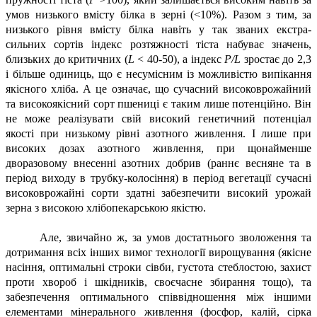
умов низького вмісту білка в зерні (<10%). Разом з тим, за
низького рівня вмісту білка навіть у так званих екстра-
сильних сортів індекс розтяжності тіста набуває значень,
близьких до критичних (
L
< 40-50), а індекс
P
/
L
зростає до 2,3
і більше одиниць, що є несумісним із можливістю випікання
якісного хліба. А це означає, що сучасний високоврожайний
та високоякісний сорт пшениці є таким лише потенційно. Він
не може реалізувати свій високий генетичний потенціал
якості при низькому рівні азотного живлення. І лише при
високих дозах азотного живлення, при щонайменше
дворазовому внесенні азотних добрив (раннє весняне та в
період виходу в трубку-колосіння) в період вегетації сучасні
високоврожайні сорти здатні забезпечити високий урожай
зерна з високою хлібопекарською якістю.
Але, звичайно ж, за умов достатнього зволоження та
дотримання всіх інших вимог технології вирощування (якісне
насіння, оптимальні строки сівби, густота стеблостою, захист
проти хвороб і шкідників, своєчасне збирання тощо), та
забезпечення оптимального співвідношення між іншими
елементами мінерального живлення (фосфор, калій, сірка