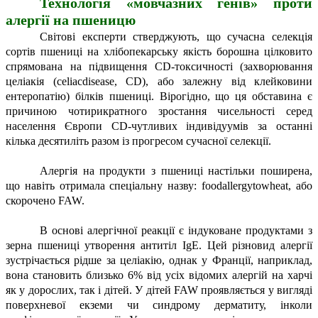
Технологія «мовчазних генів» проти
алергії на пшеницю
Світові експерти стверджують, що сучасна селекція
сортів пшениці на хлібопекарську якість борошна цілковито
спрямована на підвищення CD-токсичності (захворювання
целіакія (celiacdisease, CD), або залежну від клейковини
ентеропатію) білків пшениці. Вірогідно, що ця обставина є
причиною чотирикратного зростання чисельності серед
населення Європи CD-чутливих індивідуумів за останні
кілька десятиліть разом із прогресом сучасної селекції.
Алергія на продукти з пшениці настільки поширена,
що навіть отримала спеціальну назву: foodallergytowheat, або
скорочено FAW.
В основі алергічної реакції є індуковане продуктами з
зерна пшениці утворення антитіл IgE. Цей різновид алергії
зустрічається рідше за целіакію, однак у Франції, наприклад,
вона становить близько 6% від усіх відомих алергій на харчі
як у дорослих, так і дітей. У дітей FAW проявляється у вигляді
поверхневої екземи чи синдрому дерматиту, інколи