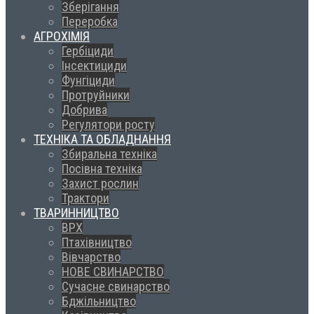
Зберігання
Переробка
АГРОХІМІЯ
Гербіциди
Інсектициди
Фунгіциди
Протруйники
Добрива
Регулятори росту
ТЕХНІКА ТА ОБЛАДНАННЯ
Збиральна техніка
Посівна техніка
Захист рослин
Трактори
ТВАРИННИЦТВО
ВРХ
Птахівництво
Вівчарство
НОВЕ СВИНАРСТВО
Сучасне свинарство
Бджільництво