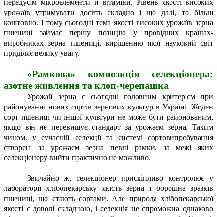
передусім мікроелементи й вітаміни. Рівень якості високих
урожаїв утримувати досить складно і що далі, то більш
коштовно. І тому сьогодні тема якості високих урожаїв зерна
пшениці займає першу позицію у провідних країнах-
виробниках зерна пшениці, вирішенню якої науковий світ
приділяє велику увагу.
«Рамкова» композиція селекціонера:
азотне живлення та клоп-черепашка
Урожай зерна є сьогодні головним критерієм при
районуванні нових сортів зернових культур в Україні. Жоден
сорт пшениці чи іншої культури не може бути районованим,
якщо він не перевищує стандарт за урожаєм зерна. Таким
чином, у сучасній селекції та системі сортовипробування
створені за урожаєм зерна певні рамки, за межі яких
селекціонеру вийти практично не можливо.
Звичайно ж, селекціонер прискіпливо контролює у
лабораторії хлібопекарську якість зерна і борошна зразків
пшениці, що стають сортами. Але природа хлібопекарської
якості є доволі складною, і селекція не спроможна однаково