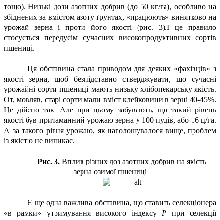
тощо). Низькі дози азотних добрив (до 50 кг/га), особливо на
збіднених за вмістом азоту ґрунтах, «працюють» винятково на
урожай зерна і проти його якості (рис. 3).І це правило
стосується передусім сучасних високопродуктивних сортів
пшениці.
Ця обставина стала приводом для деяких «фахівців» з
якості зерна, щоб безпідставно стверджувати, що сучасні
урожайні сорти пшениці мають низьку хлібопекарську якість.
От, мовляв, старі сорти мали вміст клейковини в зерні 40-45%.
Це дійсно так. Але при цьому забувають, що такий рівень
якості був притаманний урожаю зерна у 100 пудів, або 16 ц/га.
А за такого рівня урожаю, як наголошувалося вище, проблем
із якістю не виникає.
Рис. 3.
Вплив різних доз азотних добрив на якість
зерна озимої пшениці
Є ще одна важлива обставина, що ставить селекціонера
«в рамки» утримування високого індексу
Р
при селекції