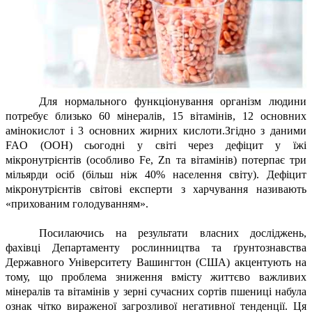
Для нормального функціонування організм людини
потребує близько 60 мінералів, 15 вітамінів, 12 основних
амінокислот і 3 основних жирних кислоти.Згідно з даними
FAO (OOH) сьогодні у світі через дефіцит у їжі
мікронутрієнтів (особливо Fe, Zn та вітамінів) потерпає три
мільярди осіб (більш ніж 40% населення світу). Дефіцит
мікронутрієнтів світові експерти з харчування називають
«прихованим голодуванням».
Посилаючись на результати власних досліджень,
фахівці Департаменту рослинництва та ґрунтознавства
Державного Університету Вашингтон (США) акцентують на
тому, що проблема зниження вмісту життєво важливих
мінералів та вітамінів у зерні сучасних сортів пшениці набула
ознак чітко вираженої загрозливої негативної тенденції. Ця