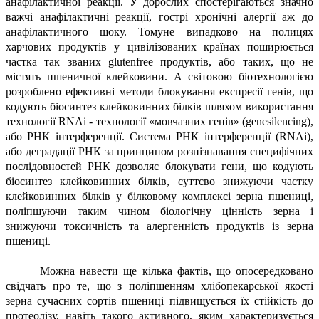
анафілактичної реакції. У дорослих спостерігаються значно
важчі анафілактичні реакції, гострі хронічні алергії аж до
анафілактичного шоку. Томуне випадково на полицях
харчових продуктів у цивілізованих країнах поширюється
частка так званих glutenfree продуктів, або таких, що не
містять пшеничної клейковини. А світовою біотехнологією
розроблено ефективні методи блокування експресії генів, що
кодують біосинтез клейковинних білків шляхом використання
технології RNAi - технології «мовчазних генів» (genesilencing),
або РНК інтерференції. Система РНК інтерференції (RNAi),
або деградації РНК за принципом розпізнавання специфічних
послідовностей РНК дозволяє блокувати гени, що кодують
біосинтез клейковинних білків, суттєво знижуючи частку
клейковинних білків у білковому комплексі зерна пшениці,
поліпшуючи таким чином біологічну цінність зерна і
знижуючи токсичність та алергенність продуктів із зерна
пшениці.
Можна навести ще кілька фактів, що опосередковано
свідчать про те, що з поліпшенням хлібопекарської якості
зерна сучасних сортів пшениці підвищується їх стійкість до
протеолізу, навіть такого активного, яким характеризується