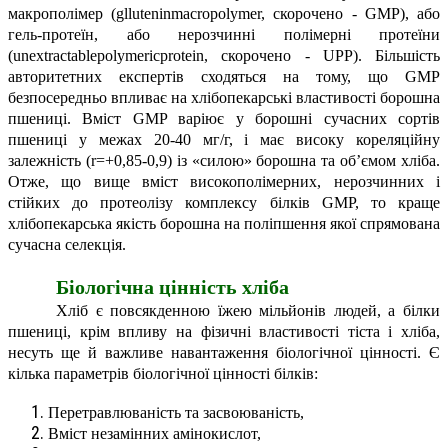
макрополімер (glluteninmacropolymer, скорочено - GMP), або
гель-протеїн, або нерозчинні полімерні протеїни
(unextractablepolymericprotein, скорочено - UPP). Більшість
авторитетних експертів сходяться на тому, що GMP
безпосередньо впливає на хлібопекарські властивості борошна
пшениці. Вміст GMP варіює у борошні сучасних сортів
пшениці у межах 20-40 мг/г, і має високу кореляційну
залежність (r=+0,85-0,9) із «силою» борошна та об’ємом хліба.
Отже, що вище вміст високополімерних, нерозчинних і
стійких до протеолізу комплексу білків GMP, то краще
хлібопекарська якість борошна на поліпшення якої спрямована
сучасна селекція.
Біологічна цінність хліба
Хліб є повсякденною їжею мільйонів людей, а білки
пшениці, крім впливу на фізичні властивості тіста і хліба,
несуть ще й важливе навантаження біологічної цінності. Є
кілька параметрів біологічної цінності білків:
Перетравлюваність та засвоюваність,
Вміст незамінних амінокислот,