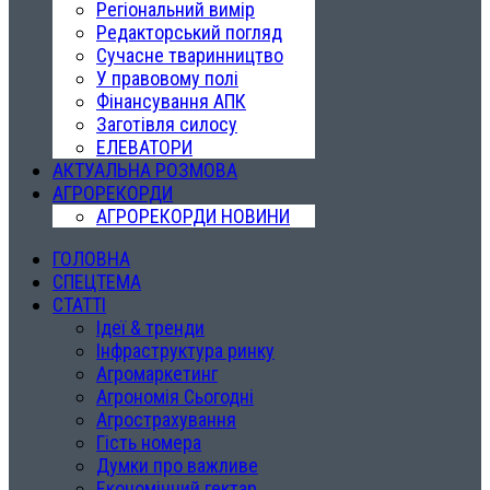
Регіональний вимір
Редакторський погляд
Сучасне тваринництво
У правовому полі
Фінансування АПК
Заготівля силосу
ЕЛЕВАТОРИ
АКТУАЛЬНА РОЗМОВА
АГРОРЕКОРДИ
АГРОРЕКОРДИ НОВИНИ
ГОЛОВНА
СПЕЦТЕМА
СТАТТІ
Ідеї & тренди
Інфраструктура ринку
Агромаркетинг
Агрономія Сьогодні
Агрострахування
Гість номера
Думки про важливе
Економічний гектар