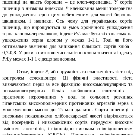
пшениці на якість борошна – це клоп-черепашка. У сортів
пшениці з низьким індексом
Р
клейковина менш толерантна
до ушкодження зерна цим небезпечним для якості борошна
шкідником, і навпаки. Ось чому для українських сортів
пшениці, що вирощуються за умов хронічного ушкодження
зерна клопом-черепашкою, індекс
P
/
L
має бути «із запасом» на
ушкодження зерна клопом у межах 1-1,1. Тоді як його
оптимальне значення для випікання більшості сортів хліба -
0,7-0,8. У роки з низькою чисельністю клопа значення індексу
P
/
L
у межах 1-1,1 є дещо зависоким.
Отже, індекс
Р
, або пружність та еластичність тіста під
контролем селекціонера. Ці фізичні властивості тіста
визначаються перш за все фракцією високомолекулярних та
низькомолекулярних білків клейковини глютенінів –
практично нерозчинних у воді та сольових розчинах
гігантських високополімерних протеїнових агрегатів зерна з
молекулярною масою до 15 млн дальтон. Сорти пшениці з
високими показниками хлібопекарської якості відрізняються
від посередніх і низькоякісних сортів передусім високим
вмістом глютенінів, і відповідно високим співвідношенням
гліадини/глютеніни (Gli/Glu). Наприклад, співвідношення