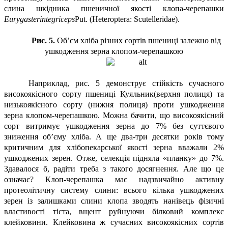
слина шкідника пшеничної якості клопа-черепашки
Eurygaster
integriceps
Put. (Heteroptera: Scutelleridae).
Рис. 5.
Об’єм хліба різних сортів пшениці залежно від
ушкодження зерна клопом-черепашкою
Наприклад, рис. 5 демонструє стійкість сучасного
високоякісного сорту пшениці Куяльник(верхня полиця) та
низькоякісного сорту (нижня полиця) проти ушкодження
зерна клопом-черепашкою. Можна бачити, що високоякісний
сорт витримує ушкодження зерна до 7% без суттєвого
зниження об’єму хліба. А ще два-три десятки років тому
критичним для хлібопекарської якості зерна вважали 2%
ушкоджених зерен. Отже, селекція підняла «планку» до 7%.
Здавалося б, радіти треба з такого досягнення. Але що це
означає? Клоп-черепашка має надзвичайно активну
протеолітичну систему слини: всього кілька ушкоджених
зерен із залишками слини клопа зводять нанівець фізичні
властивості тіста, вщент руйнуючи білковий комплекс
клейковини. Клейковина ж сучасних високоякісних сортів