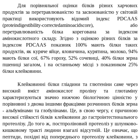
Для порівняльної оцінки білків різних харчових
продуктів за перетравлюваністю та засвоюваністю у світовій
практиці використовують відомий індекс PDCAAS
(proteindigestibility-correctedaminoacidscore), або
перетравлюваність білка корегована за індексом
амінокислотного складу. Згідно з оцінкою різних білків за
індексом PDCAAS показник 100% мають білки таких
продуктів, як куряче яйце, яловичина, курятина, молоко, 94%
мають білки сої, 67% гороху, 52% сочевиці, 40% білки зерна
пшениці загалом, і на останньому місці з показником 25%
білки клейковини.
Клейковинні білки гліадини та глютеніни саме через
високий вміст амінокислот проліну та глютаміну
характеризуються значно нижчою біологічною цінністю у
порівнянні з двома іншими фракціями розчинних білків зерна
- альбумінами та глобулінами. Це, в свою чергу, є причиною
високої стійкості білків клейковини до гастроінтестинального
протеолізу. До того ж, постпроліновий протеоліз у шлунково-
кишковому тракті людини взагалі відсутній. Це означає, що
пептиди, похідні від попереднього протеолізу клейковини, з