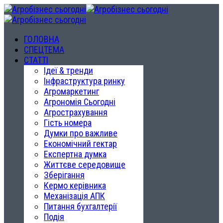
ГОЛОВНА
СПЕЦТЕМА
СТАТТІ
Ідеї & тренди
Інфраструктура ринку
Агромаркетинг
Агрономія Сьогодні
Агрострахування
Гість номера
Думки про важливе
Економічний гектар
Експертна думка
Життєве середовище
Зберігання
Кермо керівника
Механізація АПК
Питання бухгалтерії
Подія