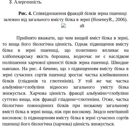
Алергенність.
Рис. 4.
Співвідношення фракцій білків зерна пшениці
залежно від загального вмісту білка в зерні (HoseneyR., 2006).
Прийнято вважати, що чим вищий вміст білка в зерні,
то вища його біологічна цінність. Однак підвищення вмісту
білка в зерні пшениці, що позитивно впливає на
хлібопекарську якість борошна, водночас не є наслідком
поліпшення харчової цінності білків зерна пшениці. Швидше
навпаки. На рис. 4 бачимо, що з підвищенням вмісту білка в
зерні сучасних сортів пшениці зростає частка клейковинних
білків (гліадинів та глютенінів). У той же час частка
альбуміни+глобуліни відносно загального умісту білка
знижується. Харчова цінність фракції альбуміни+глобуліни
суттєво вища, ніж фракції гліадини+глютеніни. Отже, частка
біологічно повноцінних білків при низькому загальному
вмісті білка в зерні вища, ніж при високому. Звідси невтішний
висновок: із підвищенням вмісту білка в зерні сучасних сортів
пшениці його біологічна (харчова) цінність знижується.