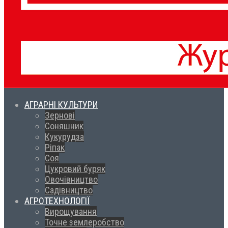
АГРАРНІ КУЛЬТУРИ
Зернові
Соняшник
Кукурудза
Ріпак
Соя
Цукровий буряк
Овочівництво
Садівництво
АГРОТЕХНОЛОГІЇ
Вирощування
Точне землеробство