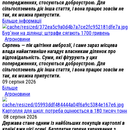
попередженнях, стосуються доброустрою. Для
сільгоспземель діє інша стаття, і вона працює зовсім не
так, як можна припустити.
Більше інформації
Бур'яни на ділянці: штрафи сягають 1700 гривень
Агроновини
Серпень — пік цвітіння амброзії, і саме зараз місцева
влада найактивніше нагадує власникам ділянок про
відповідальність. Суми, які фігурують у цих
попередженнях, стосуються доброустрою. Для
сільгоспземель діє інша стаття, і вона працює зовсім не
так, як можна припустити.
09 серпня 2026
Більше
Агроновини
Картопля для шкіл: потреба оцінюється в 180 тисяч тонн
08 серпня 2026
Держава стане одним із найбільших покупців картоплі в
країні вже цієї осені. Безплатне гаряче харчування з