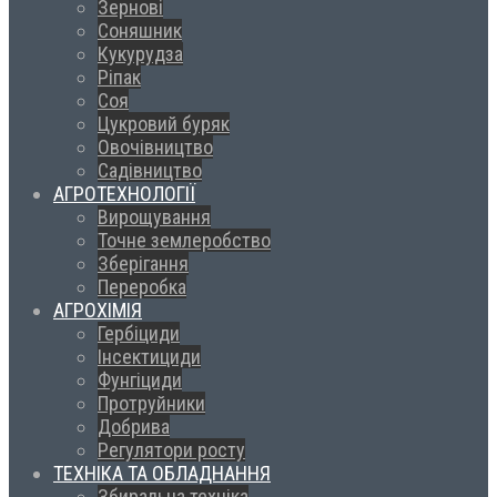
Зернові
Соняшник
Кукурудза
Ріпак
Соя
Цукровий буряк
Овочівництво
Садівництво
АГРОТЕХНОЛОГІЇ
Вирощування
Точне землеробство
Зберігання
Переробка
АГРОХІМІЯ
Гербіциди
Інсектициди
Фунгіциди
Протруйники
Добрива
Регулятори росту
ТЕХНІКА ТА ОБЛАДНАННЯ
Збиральна техніка