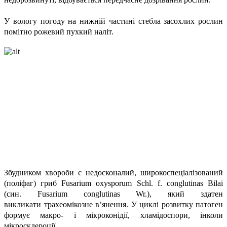
У вологу погоду на нижній частині стебла засохлих рослин
помітно рожевий пухкий наліт.
Збудником хвороби є недосконалий, широкоспеціалізований
(поліфаг) гриб Fusarium oxysporum Schl. f. conglutinas Bilai
(син. Fusarium conglutinas Wr.), який здатен
викликати трахеомікозне в’янення. У циклі розвитку патоген
формує макро- і мікроконідії, хламідоспори, інколи
мікросклероції.