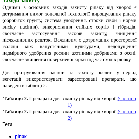
Заходи захисту
Одними з основних заходів захисту ріпаку від хвороб є
дотримання вимог зональної технології вирощування ріпаку
(обробіток грунту, система удобрення, строки сівби і норми
висіву насіння), використання стійких сортів і гібридів,
своєчасне застосування засобів захисту, знищення
післяжнивних решток. Важливим є дотримання просторової
ізоляції між капустяними культурами, недопущення
надмірного удобрення рослин азотними добривами з осені,
своєчасне знищення поверхневої кірки під час сходів ріпаку.
Для протруювання насіння та захисту рослин у період
вегетації використовувати зареєстровані препарати, що
наведені в таблиці 2.
Таблиця 2.
Препарати для захисту ріпаку від хвороб
(частина
1)
Таблиця 2.
Препарати для захисту ріпаку від хвороб
(частина
2)
Теги
ріпак