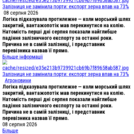
Залізниця не замінила порти: експорт зерна впав на 73%
08 серпня 2026
Логіка підказувала протилежне — коли морський шлях
закритий, вантажопотік мав перекинутися на колію.
Натомість перші дні серпня показали найглибше
падіння залізничного експорту за останні роки.
Причина не в самій залізниці, і представник
перевізника назвав її прямо.
Більше інформації
Залізниця не замінила порти: експорт зерна впав на 73%
Агроновини
Логіка підказувала протилежне — коли морський шлях
закритий, вантажопотік мав перекинутися на колію.
Натомість перші дні серпня показали найглибше
падіння залізничного експорту за останні роки.
Причина не в самій залізниці, і представник
перевізника назвав її прямо.
08 серпня 2026
Більше