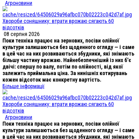
Агроновини
Хвороби соняшнику: втрати врожаю сягають 60
відсотків
08 серпня 2026
Поки техніка працює на зернових, посіви олійної
культури залишаються без щоденного огляду — і саме
в цей час на них розвиваються збудники, які знімають
більшу частину врожаю. Найнебезпечніший із них б'є
двічі: спершу по валу, потім по олійності, від якої
залежить приймальна ціна. За нинішніх котирувань
кожен відсоток має конкретну вартість.
Більше інформації
Хвороби соняшнику: втрати врожаю сягають 60
відсотків
Агроновини
Поки техніка працює на зернових, посіви олійної
культури залишаються без щоденного огляду — і саме
в цей час на них розвиваються збудники, які знімають