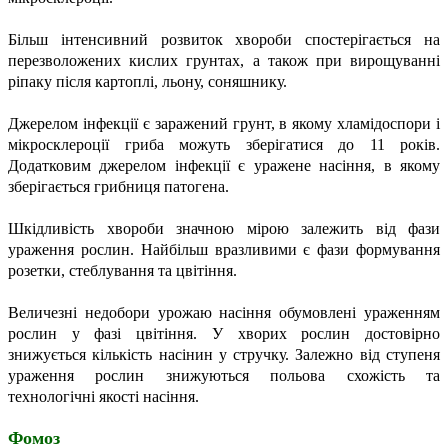
Більш інтенсивний розвиток хвороби спостерігається на
перезволожених кислих грунтах, а також при вирощуванні
ріпаку після картоплі, льону, соняшнику.
Джерелом інфекції є заражений грунт, в якому хламідоспори і
мікросклероції гриба можуть зберігатися до 11 років.
Додатковим джерелом інфекції є уражене насіння, в якому
зберігається грибниця патогена.
Шкідливість хвороби значною мірою залежить від фази
ураження рослин. Найбільш вразливими є фази формування
розетки, стеблування та цвітіння.
Величезні недобори урожаю насіння обумовлені ураженням
рослин у фазі цвітіння. У хворих рослин достовірно
знижується кількість насінин у стручку. Залежно від ступеня
ураження рослин знижуються польова схожість та
технологічні якості насіння.
Фомоз