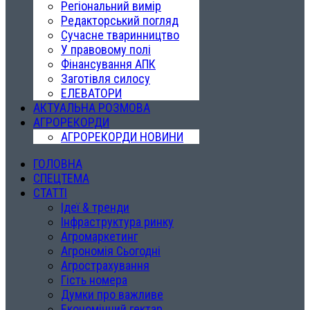
Регіональний вимір
Редакторський погляд
Сучасне тваринництво
У правовому полі
Фінансування АПК
Заготівля силосу
ЕЛЕВАТОРИ
АКТУАЛЬНА РОЗМОВА
АГРОРЕКОРДИ
АГРОРЕКОРДИ НОВИНИ
ГОЛОВНА
СПЕЦТЕМА
СТАТТІ
Ідеї & тренди
Інфраструктура ринку
Агромаркетинг
Агрономія Сьогодні
Агрострахування
Гість номера
Думки про важливе
Економічний гектар