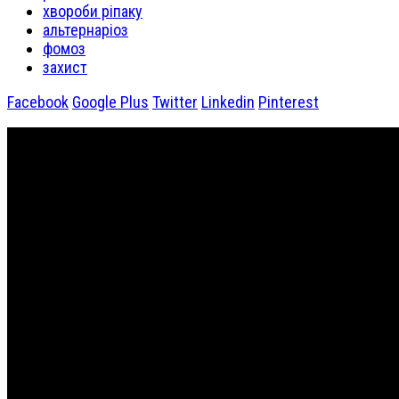
хвороби ріпаку
альтернаріоз
фомоз
захист
Facebook
Google Plus
Twitter
Linkedin
Pinterest