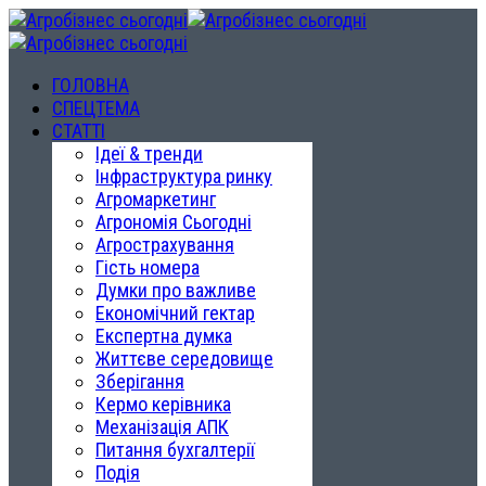
ГОЛОВНА
СПЕЦТЕМА
СТАТТІ
Ідеї & тренди
Інфраструктура ринку
Агромаркетинг
Агрономія Сьогодні
Агрострахування
Гість номера
Думки про важливе
Економічний гектар
Експертна думка
Життєве середовище
Зберігання
Кермо керівника
Механізація АПК
Питання бухгалтерії
Подія