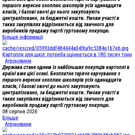
першого вересня охоплює школярів усіх одинадцяти
класів, і базові овочі до нього закуповують
централізовано, за бюджетні кошти. Умови участі в
таких закупівлях відрізняються від звичного для
виробників продажу партії гуртовому покупцю.
Більше інформації
Картопля для шкіл: потреба оцінюється в 180 тисяч тонн
Агроновини
Держава стане одним із найбільших покупців картоплі в
країні вже цієї осені. Безплатне гаряче харчування з
першого вересня охоплює школярів усіх одинадцяти
класів, і базові овочі до нього закуповують
централізовано, за бюджетні кошти. Умови участі в
таких закупівлях відрізняються від звичного для
виробників продажу партії гуртовому покупцю.
08 серпня 2026
Більше
Агроновини