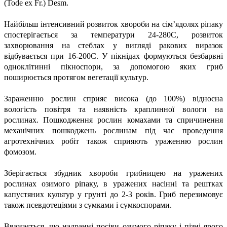
(Tode ex Fr.) Desm.
Найбільш інтенсивний розвиток хвороби на сім’ядолях ріпаку
спостерігається за температури 24-280С, розвиток
захворювання на стеблах у вигляді ракових виразок
відбувається при 16-200С. У пікнідах формуються безбарвні
одноклітинні пікноспори, за допомогою яких гриб
поширюється протягом вегетації культур.
Зараженню рослин сприяє висока (до 100%) відносна
вологість повітря та наявність краплинної вологи на
рослинах. Пошкодження рослин комахами та спричинення
механічних пошкоджень рослинам під час проведення
агротехнічних робіт також сприяють ураженню рослин
фомозом.
Зберігається збудник хвороби грибницею на уражених
рослинах озимого ріпаку, в уражених насінні та рештках
капустяних культур у грунті до 2-3 років. Гриб перезимовує
також псевдотеціями з сумками і сумкоспорами.
Вважається, що надранні посіви озимого ріпаку і пізні ярого