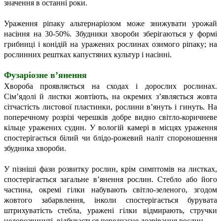
значення в останні роки.
Ураження ріпаку альтернаріозом може знижувати урожай
насіння на 30-50%. Збудники хвороби зберігаються у формі
грибниці і конідій на уражених рослинах озимого ріпаку; на
рослинних рештках капустяних культур і насінні.
Фузаріозне в’янення
Хвороба проявляється на сходах і дорослих рослинах.
Сім’ядолі й листки жовтіють, на окремих з’являється жовта
сітчастість листової пластинки, рослини в’януть і гинуть. На
поперечному розрізі черешків добре видно світло-коричневе
кільце уражених судин. У вологій камері в місцях ураження
спостерігається білий чи блідо-рожевий наліт спороношення
збудника хвороби.
У пізніші фази розвитку рослин, крім симптомів на листках,
спостерігається загальне в’янення рослин. Стебло або його
частина, окремі гілки набувають світло-зеленого, згодом
жовтого забарвлення, інколи спостерігається бурувата
штрихуватість стебла, уражені гілки відмирають, стручки
недорозвинуті, відбувається передчасне дозрівання рослин.