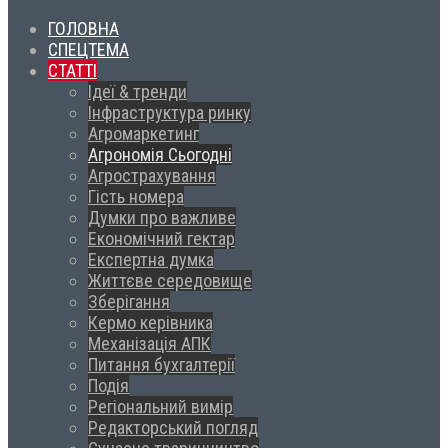
ГОЛОВНА
СПЕЦТЕМА
СТАТТІ
Ідеї & тренди
Інфраструктура ринку
Агромаркетинг
Агрономія Сьогодні
Агрострахування
Гість номера
Думки про важливе
Економічний гектар
Експертна думка
Життєве середовище
Зберігання
Кермо керівника
Механізація АПК
Питання бухгалтерії
Подія
Регіональний вимір
Редакторський погляд