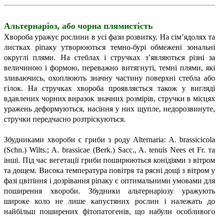
Альтернаріоз, або чорна плямистість
Хвороба уражує рослини в усі фази розвитку. На сім’ядолях та
листках ріпаку утворюються темно-бурі обмежені зональні
округлі плями. На стеблах і стручках з’являються різні за
величиною і формою, переважно витягнуті, темні плями, які
зливаючись, охоплюють значну частину поверхні стебла або
гілок. На стручках хвороба проявляється також у вигляді
вдавлених чорних виразок значних розмірів, стручки в місцях
уражень деформуються, насіння у них щупле, недорозвинуте,
стручки передчасно розтріскуються.
Збудниками хвороби є гриби з роду Аlternaria: A. brassicicola
(Schn.) Wilts.; A. brassicae (Berk.) Sacc., A. tenuis Nees et Fr. та
інші. Під час вегетації гриби поширюються конідіями з вітром
та дощем. Висока температура повітря та рясні дощі з вітром у
фазі цвітіння і дозрівання ріпаку є оптимальними умовами для
поширення хвороби. Збудники альтернаріозу уражують
широке коло не лише капустяних рослин і належать до
найбільш поширених фітопатогенів, що набули особливого