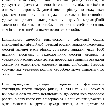
уражуються фомозом значно інтенсивніше, ніж за сівби в
оптимальні строки. Загущені посіви ріпаку пошкожуються
фомозом сильніше, ніж зріджені, оскільки інтенсивність
ураження рослин знаходиться у прямій кореляційній
залежності від діаметра стебла. Чим тонше стебло рослини,
тим інтенсивніший на ньому розвиток хвороби.
Шкідливість хвороби виявляється у зрідженні сходів,
зменшенні асиміляційної поверхні рослин, зниженні кормових
якостей зеленої маси ріпаку, суттєвому знижені маси 1000
насінин, посівних і технологічних якостей насіння. Із
ураженого насіння формуються проростки з явними ознаками
фомозу на колеоптиле, кореневій шийці, сім’ядолях. Недобір
урожаю від ураження рослин хворобою може становити до
50% і більше.
При проведенні дослідів з оцінювання ефективності
фунгіцидів проти хвороб ріпаку в 2000 та 2006 роках у
Київській області було встановлено, що основною хворобою
рослин ріпаку ярого був альтернаріоз. Перші ознаки ураження
були виявлені в другій декаді липня, а в цілому за