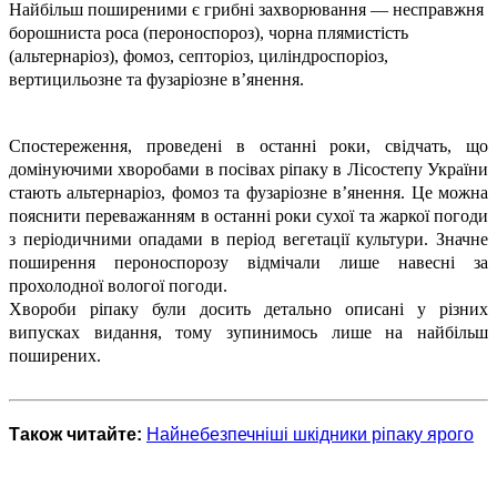
Найбільш поширеними є грибні захворювання — несправжня
борошниста роса (пероноспороз), чорна плямистість
(альтернаріоз), фомоз, септоріоз, циліндроспоріоз,
вертицильозне та фузаріозне в’янення.
Спостереження, проведені в останні роки, свідчать, що
домінуючими хворобами в посівах ріпаку в Лісостепу України
стають альтернаріоз, фомоз та фузаріозне в’янення. Це можна
пояснити переважанням в останні роки сухої та жаркої погоди
з періодичними опадами в період вегетації культури. Значне
поширення пероноспорозу відмічали лише навесні за
прохолодної вологої погоди.
Хвороби ріпаку були досить детально описані у різних
випусках видання, тому зупинимось лише на найбільш
поширених.
Також читайте:
Найнебезпечніші шкідники ріпаку ярого