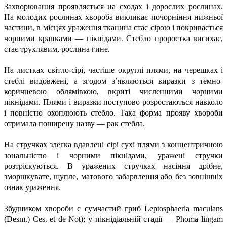
Захворювання проявляється на сходах і дорослих рослинах.
На молодих рослинах хвороба викликає почорніння нижньої
частини, в місцях ураження тканина стає сірою і покривається
чорними крапками — пікнідами. Стебло проростка висихає,
стає трухлявим, рослина гине.
На листках світло-сірі, частіше округлі плями, на черешках і
стеблі видовжені, а згодом з’являються виразки з темно-
коричневою облямівкою, вкриті численними чорними
пікнідами. Плями і виразки поступово розростаються навколо
і повністю охоплюють стебло. Така форма прояву хвороби
отримала поширену назву — рак стебла.
На стручках злегка вдавлені сірі сухі плями з концентричною
зональністю і чорними пікнідами, уражені стручки
розтріскуються. В уражених стручках насіння дрібне,
зморшкувате, щупле, матового забарвлення або без зовнішніх
ознак ураження.
Збудником хвороби є сумчастий гриб Leptosphaeria maculans
(Desm.) Ces. et de Not); у пікнідіальній стадії — Phoma lingam