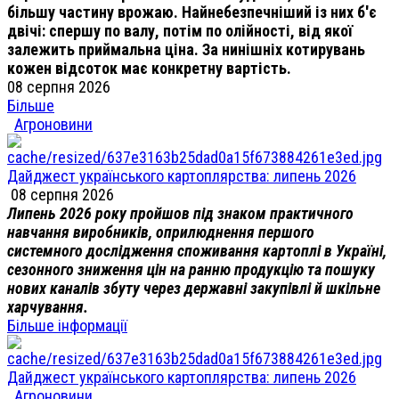
більшу частину врожаю. Найнебезпечніший із них б'є
двічі: спершу по валу, потім по олійності, від якої
залежить приймальна ціна. За нинішніх котирувань
кожен відсоток має конкретну вартість.
08 серпня 2026
Більше
Агроновини
Дайджест українського картоплярства: липень 2026
08 серпня 2026
Липень 2026 року пройшов під знаком практичного
навчання виробників, оприлюднення першого
системного дослідження споживання картоплі в Україні,
сезонного зниження цін на ранню продукцію та пошуку
нових каналів збуту через державні закупівлі й шкільне
харчування.
Більше інформації
Дайджест українського картоплярства: липень 2026
Агроновини