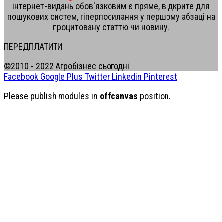
інтернет-видань обов'язковим є пряме, відкрите для
пошукових систем, гіперпосилання у першому абзаці на
процитовану статтю чи новину.
ПЕРЕДПЛАТИТИ
©2010 - 2022 Агробізнес сьогодні
Facebook
Google Plus
Twitter
Linkedin
Pinterest
Please publish modules in
offcanvas
position.