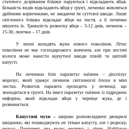
статевого дозрівання блішки паруються і відкладають яйця.
Більшість видів відкладають яйця у ґрунт, личинки живляться
дрібними корінчиками, не завдаючи їм суттєвої шкоди. Лише
світлонога блішка відкладає яйця на листя, а її личинки
мінують їх. Тривалість розвитку яйця – 3-12 днів, личинок –
15-30, лялечки – 17 днів.
У липні виходять жуки нового покоління. Літнє
покоління не має господарського значення, але при нестачі
вологи може нанести відчутної шкоди пізній та цвітній
капусті.
На личинках бліх паразитує наїзник – діоспілус
морозус, який уражує личинок світлоногої блохи в міні
листка. Розвиток паразита проходить у личинці, що
знаходиться в ґрунті. На імаго паразитує наїзник із підродини
евфоріна, який відкладає яйця у черевце жука, де і
розвивається.
Капустяні мухи –
широко розповсюджені двокрилі
шкідники, які пошкоджують не тільки капусту, але і редиску,
редьку. Поширені два види: весняна і літня. Найбільш