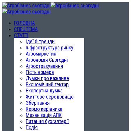
ГОЛОВНА
СПЕЦТЕМА
СТАТТІ
Ідеї & тренди
Інфраструктура ринку
Агромаркетинг
Агрономія Сьогодні
Агрострахування
Гість номера
Думки про важливе
Економічний гектар
Експертна думка
Життєве середовище
Зберігання
Кермо керівника
Механізація АПК
Питання бухгалтерії
Подія