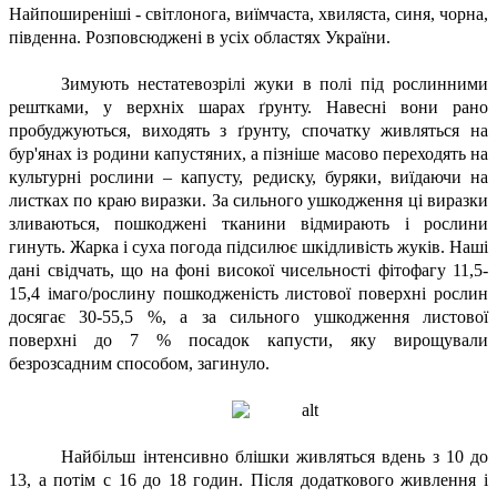
Найпоширеніші - світлонога, виїмчаста, хвиляста, синя, чорна,
південна. Розповсюджені в усіх областях України.
Зимують нестатевозрілі жуки в полі під рослинними
рештками, у верхніх шарах ґрунту. Навесні вони рано
пробуджуються, виходять з ґрунту, спочатку живляться на
бур'янах із родини капустяних, а пізніше масово переходять на
культурні рослини – капусту, редиску, буряки, виїдаючи на
листках по краю виразки. За сильного ушкодження ці виразки
зливаються, пошкоджені тканини відмирають і рослини
гинуть. Жарка і суха погода підсилює шкідливість жуків. Наші
дані свідчать, що на фоні високої чисельності фітофагу 11,5-
15,4 імаго/рослину пошкодженість листової поверхні рослин
досягає 30-55,5 %, а за сильного ушкодження листової
поверхні до 7 % посадок капусти, яку вирощували
безрозсадним способом, загинуло.
Найбільш інтенсивно блішки живляться вдень з 10 до
13, а потім с 16 до 18 годин. Після додаткового живлення і