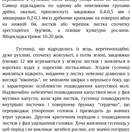
Самиці відкладають по одному або невеликими групами
дрібні, овальні, приплюснуті, завдовжки 0,4-0,5 мм і
завширшки 0,2-0,3 мм із дрібними крапками на поверхні яйця
на нижній бік листків або черешок листка спочатку
хрестоцвітих бур'янів, а пізніше культурні рослини.
Яйцекладка триває 10-20 днів.
Гусениці, що відродились із яєць, веретеноподібні,
дуже рухливі, спочатку жовтуваті, а потім зелені, завдовжки
близько 12 мм вгризаються у м’якуш листків і живляться в
коротких ходах у паренхімі листка-мінах. Згодом гусениці
живляться відкрито, виїдаючи у листку невеликі діляночки у
вигляді “віконець”, не зачіпаючи шкірки з верхнього боку, що
є характерною особливістю пошкодження капустяної молі.
Надзвичайно небезпечні пошкодження капустяної молі у фазі
мутовки капусти, коли крім листків, гусениці пошкоджують
внутрішні листочки і поверхневу бруньку “сердечко”, що
перешкоджає утворенню головок і призводить до значних
втрат урожаю. Другим критичним періодом є пошкодження
листків у фазі ущільнення головки. Хоча живлення гусениць у
цей період і не викликає загибелі рослин, але значно погіршує