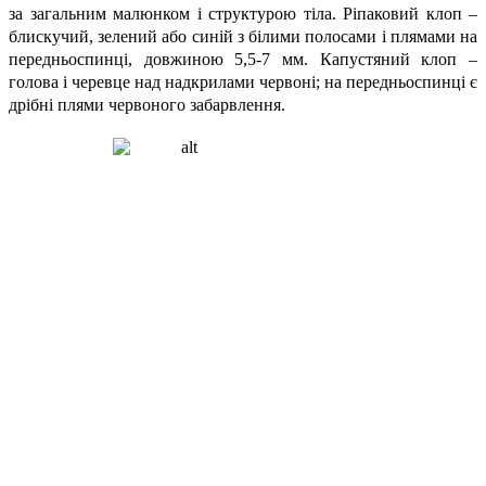
за загальним малюнком і структурою тіла. Ріпаковий клоп –
блискучий, зелений або синій з білими полосами і плямами на
передньоспинці, довжиною 5,5-7 мм. Капустяний клоп –
голова і черевце над надкрилами червоні; на передньоспинці є
дрібні плями червоного забарвлення.