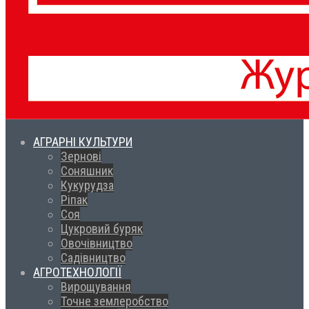
АГРАРНІ КУЛЬТУРИ
Зернові
Соняшник
Кукурудза
Ріпак
Соя
Цукровий буряк
Овочівництво
Садівництво
АГРОТЕХНОЛОГІЇ
Вирощування
Точне землеробство