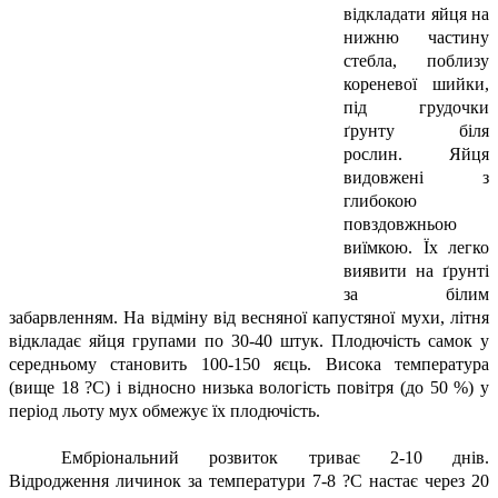
відкладати яйця на
нижню частину
стебла, поблизу
кореневої шийки,
під грудочки
ґрунту біля
рослин. Яйця
видовжені з
глибокою
повздовжньою
виїмкою. Їх легко
виявити на ґрунті
за білим
забарвленням. На відміну від весняної капустяної мухи, літня
відкладає яйця групами по 30-40 штук. Плодючість самок у
середньому становить 100-150 яєць. Висока температура
(вище 18 ?С) і відносно низька вологість повітря (до 50 %) у
період льоту мух обмежує їх плодючість.
Ембріональний розвиток триває 2-10 днів.
Відродження личинок за температури 7-8 ?С настає через 20