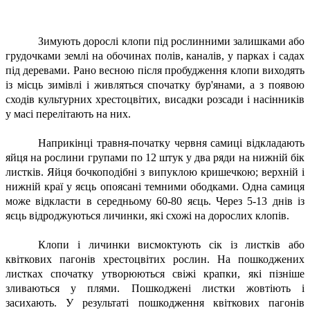
Зимують дорослі клопи під рослинними залишками або
грудочками землі на обочинах полів, каналів, у парках і садах
під деревами. Рано весною після пробудження клопи виходять
із місць зимівлі і живляться спочатку бур'янами, а з появою
сходів культурних хрестоцвітих, висадки розсади і насінників
у масі перелітають на них.
Наприкінці травня-початку червня самиці відкладають
яйця на рослини групами по 12 штук у два ряди на нижній бік
листків. Яйця бочкоподібні з випуклою кришечкою; верхній і
нижній краї у яєць опоясані темними ободками. Одна самиця
може відкласти в середньому 60-80 яєць. Через 5-13 днів із
яєць відроджуються личинки, які схожі на дорослих клопів.
Клопи і личинки висмоктують сік із листків або
квіткових пагонів хрестоцвітих рослин. На пошкоджених
листках спочатку утворюються свіжі крапки, які пізніше
зливаються у плями. Пошкоджені листки жовтіють і
засихають. У результаті пошкодження квіткових пагонів