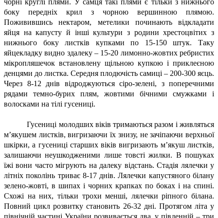
чорні круглі плями. У самця такі плями є тільки з нижнього
боку передніх крил з чорною вершинною плямою.
Поживившись нектаром, метелики починають відкладати
яйця на капусту й інші культури з родини хрестоцвітих з
нижнього боку листків купками по 15-150 штук. Таку
яйцекладку видно здалеку – 15-20 лимонно-жовтих ребристих
мікропляшечок встановлену щільною купкою і приклеєною
денцями до листка. Середня плодючість самиці – 200-300 яєць.
Через 8-12 днів відроджуються сіро-зелені, з поперечними
рядами темно-бурих плям, жовтими бічними смужками і
волосками на тілі гусениці.
Гусениці молодших віків тримаються разом і живляться
м’якушем листків, вигризаючи їх знизу, не зачіпаючи верхньої
шкірки, а гусениці старших віків вигризають м’якуш листків,
залишаючи неушкодженими лише товсті жилки. В пошуках
їжі вони часто мігрують на далеку відстань. Стадія лялечки у
літніх поколінь триває 8-17 днів. Лялечки капустяного білану
зелено-жовті, в шипах і чорних крапках по боках і на спині.
Схожі на них, тільки трохи менші, лялечки ріпного білана.
Повний цикл розвитку становить 26-32 дні. Протягом літа у
північній частині України розвивається два, у південній – три