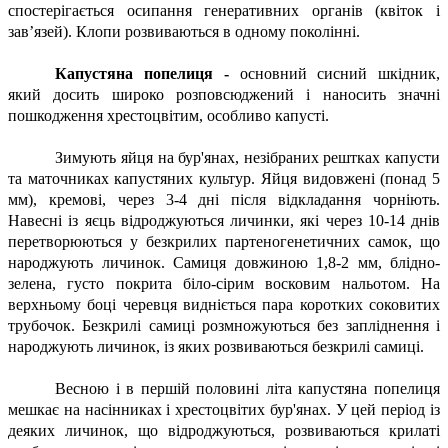
спостерігається осипання генеративних органів (квіток і
зав’язей). Клопи розвиваються в одному поколінні.
Капустяна попелиця -
основний сисний шкідник,
який досить широко розповсюджений і наносить значні
пошкодження хрестоцвітим, особливо капусті.
Зимують яйця на бур'янах, незібраних рештках капусти
та маточниках капустяних культур. Яйця видовжені (понад 5
мм), кремові, через 3-4 дні після відкладання чорніють.
Навесні із яєць відроджуються личинки, які через 10-14 днів
перетворюються у безкрилих партеногенетичних самок, що
народжують личинок. Самиця довжиною 1,8-2 мм, блідно-
зелена, густо покрита біло-сірим восковим нальотом. На
верхньому боці черевця видніється пара коротких соковитих
трубочок. Безкрилі самиці розмножуються без запліднення і
народжують личинок, із яких розвиваються безкрилі самиці.
Весною і в першій половині літа капустяна попелиця
мешкає на насінниках і хрестоцвітих бур'янах. У цей період із
деяких личинок, що відроджуються, розвиваються крилаті