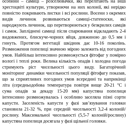
особини – самиці – розселювачки, які перелітають на інші
хрестоцвіті культури, утворюючи на них колонії, які нерідко
повністю покривають листки і всі рослини. Восени з окремих
видів личинок розвиваються самиці-статеноски, які
народжують личинок, що перетворюються у безкрилих самців
і самок. Запліднені самиці після спарювання відкладають 2-4
видовжених, блискуче-чорних яйця, довжиною до 0,5 мм і
гинуть. Протягом вегетації шкідник дає 10-16 поколінь.
Розмноження попелиці значною мірою залежить від погодних
умов. Найбільш інтенсивно розмножується фітофаг у помірно
вологі і теплі роки. Велика кількість опадів і холодна погода
стримують ріст чисельності цього виду. Багаторічний
моніторинг динаміки чисельності популяції фітофагу показав,
що за сприятливих погодних умов всередині та наприкінці
літа (середньодобова температура повітря вище 20-21 °С і
сума опадів за декаду 15-20 мм) капустяна попелиця
інтенсивно розмножувалась і особливо заселяла пізні сорти
капусти. Заселеність капусти у фазі зав’язування головки
становила 21-32 %, при середній чисельності 3,2-4 колоній/
рослину. Максимальної чисельності (5,5-7 колоній/рослину)
капустяна попелиця досягала у фазі щільної головки.