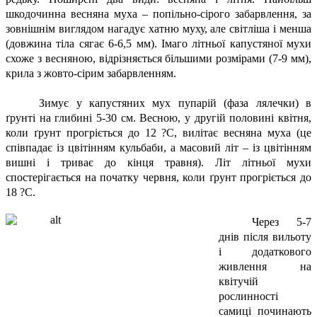
шкодочинна весняна муха – попільно-сірого забарвлення, за
зовнішнім виглядом нагадує хатню муху, але світліша і менша
(довжина тіла сягає 6-6,5 мм). Імаго літньої капустяної мухи
схоже з весняною, відрізняється більшими розмірами (7-9 мм),
крила з жовто-сірим забарвленням.
Зимує у капустяних мух пупарій (фаза лялечки) в
ґрунті на глибині 5-30 см. Весною, у другій половині квітня,
коли ґрунт прогріється до 12 ?С, вилітає весняна муха (це
співпадає із цвітінням кульбаби, а масовий літ – із цвітінням
вишні і триває до кінця травня). Літ літньої мухи
спостерігається на початку червня, коли ґрунт прогріється до
18 ?С.
Через 5-7
днів після вильоту
і додаткового
живлення на
квітучій
рослинності
самиці починають