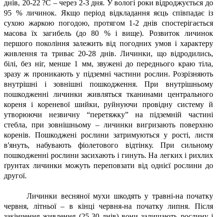
днів, 20-22 ?С – через 2-3 дня. У вологі роки відроджується до
95 % личинок. Якщо період відкладання яєць співпадає із
сухою жаркою погодою, протягом 1-2 днів спостерігається
масова їх загибель (до 80 % і вище). Розвиток личинок
першого покоління залежить від погодних умов і характеру
живлення та триває 20-28 днів. Личинки, що відродились,
білі, без ніг, менше 1 мм, звужені до переднього краю тіла,
зразу ж проникають у підземні частини рослин. Розрізняють
внутрішні і зовнішні пошкодження. При внутрішньому
пошкодженні личинки живляться тканинами центрального
кореня і кореневої шийки, руйнуючи провідну систему й
утворюючи незвичну “перетяжку” на підземній частині
стебла, при зовнішньому – личинки вигризають поверхню
коренів. Пошкоджені рослини затримуються у рості, листя
в'януть, набувають фіолетового відтінку. При сильному
пошкодженні рослини засихають і гинуть. На легких і рихлих
ґрунтах личинки можуть переповзати від однієї рослини до
другої.
Личинки весняної мухи шкодять у травні-на початку
червня, літньої – в кінці червня-на початку липня. Після
закінчення живлення (25-30 днів) вони залишають рослину і