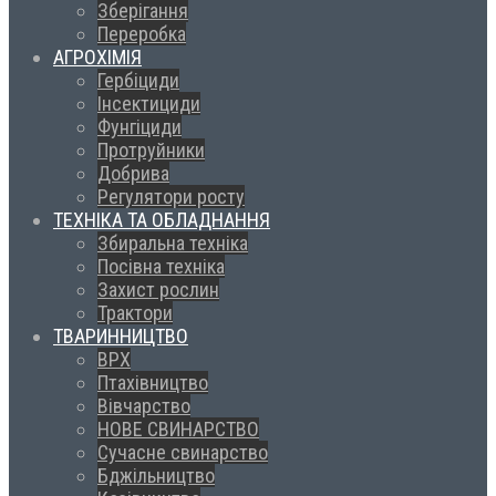
Зберігання
Переробка
АГРОХІМІЯ
Гербіциди
Інсектициди
Фунгіциди
Протруйники
Добрива
Регулятори росту
ТЕХНІКА ТА ОБЛАДНАННЯ
Збиральна техніка
Посівна техніка
Захист рослин
Трактори
ТВАРИННИЦТВО
ВРХ
Птахівництво
Вівчарство
НОВЕ СВИНАРСТВО
Сучасне свинарство
Бджільництво