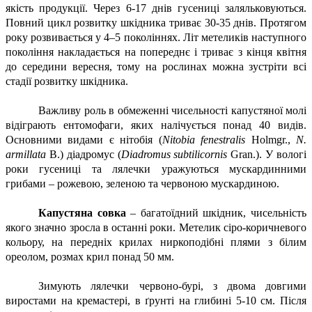
якість продукції. Через 6-17 днів гусениці заляльковуються.
Повний цикл розвитку шкідника триває 30-35 днів. Протягом
року розвивається у 4–5 поколіннях. Літ метеликів наступного
покоління накладається на попереднє і триває з кінця квітня
до середини вересня, тому на рослинах можна зустріти всі
стадії розвитку шкідника.
Важливу роль в обмеженні чисельності капустяної молі
відіграють ентомофаги, яких налічується понад 40 видів.
Основними видами є нітобія (
Nitobia fenestralis
Holmgr.,
N.
armillata
B.) діадромус (
Diadromus subtilicornis
Gran.). У вологі
роки гусениці та лялечки уражуються мускардинними
грибами – рожевою, зеленою та червоною мускардиною.
Капустяна совка
– багатоїдний шкідник, чисельність
якого значно зросла в останні роки. Метелик сіро-коричневого
кольору, на передніх крилах ниркоподібні плями з білим
ореолом, розмах крил понад 50 мм.
Зимують лялечки червоно-бурі, з двома довгими
виростами на кремастері, в ґрунті на глибині 5-10 см. Після