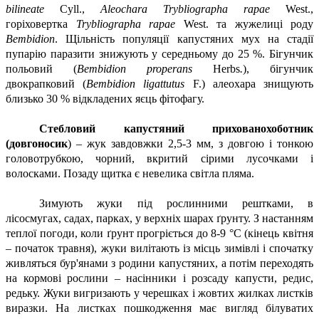
bilineate
Cyll.,
Aleochara Trybliographa rapae
West.,
горіховертка
Trybliographa rapae
West. та жужелиці роду
Bembidion
. Щільність популяції капустяних мух на стадії
пупарію паразити знижують у середньому до 25 %. Бігунчик
польовий (
Bembidion properans
Herbs
.
), бігунчик
двокрапковий (
Bembidion ligattutus
F.) алеохара знищують
близько 30 % відкладених яєць фітофагу.
Стебловий капустяний прихованохоботник
(довгоносик
) – жук завдовжки 2,5-3 мм, з довгою і тонкою
головотрубкою, чорний, вкритий сірими лусочками і
волосками. Позаду щитка є невелика світла пляма.
Зимують жуки під рослинними рештками, в
лісосмугах, садах, парках, у верхніх шарах ґрунту. З настанням
теплої погоди, коли ґрунт прогріється до 8-9 °С (кінець квітня
– початок травня), жуки вилітають із місць зимівлі і спочатку
живляться бур'янами з родини капустяних, а потім переходять
на кормові рослини – насінники і розсаду капусти, редис,
редьку. Жуки вигризають у черешках і жовтих жилках листків
виразки. На листках пошкодження має вигляд білуватих