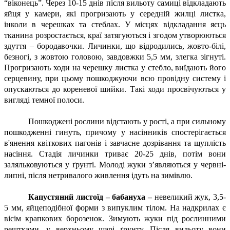
“віконець”. Через 10-15 днів після вильоту самиці відкладають
яйця у камери, які прогризають у середній жилці листка,
інколи в черешках та стеблах. У місцях відкладання яєць
тканина розростається, краї затягуються і згодом утворюються
здуття – бородавочки. Личинки, що відродились, жовто-білі,
безногі, з жовтою головою, завдовжки 5,5 мм, злегка зігнуті.
Прогризають ходи на черешку листка у стебло, виїдають його
серцевину, при цьому пошкоджуючи всю провідну систему і
опускаються до кореневої шийки. Такі ходи просвічуються у
вигляді темної полоси.
Пошкоджені рослини відстають у рості, а при сильному
пошкодженні гинуть, причому у насінників спостерігається
в'янення квіткових пагонів і завчасне дозрівання та щуплість
насіння. Стадія личинки триває 20-25 днів, потім вони
заляльковуються у ґрунті. Молоді жуки з’являються у червні-
липні, після нетривалого живлення ідуть на зимівлю.
Капустяний листоїд – бабануха –
невеликий жук, 3,5-
5 мм, яйцеподібної форми з випуклим тілом. На надкрилах є
вісім крапкових борозенок. Зимують жуки під рослинними
рештками, у верхньому шарі ґрунту. Після вильоту вони