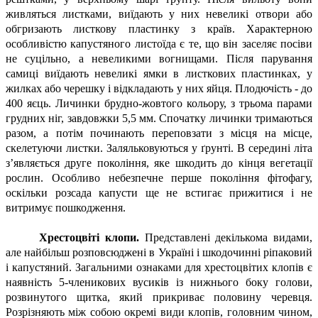
живляться листками, виїдають у них невеликі отвори або
обгризають листкову пластинку з країв. Характерною
особливістю капустяного листоїда є те, що він заселяє посіви
не суцільно, а невеликими вогнищами. Після парування
самиці виїдають невеликі ямки в листкових пластинках, у
жилках або черешку і відкладають у них яйця. Плодючість - до
400 яєць. Личинки брудно-жовтого кольору, з трьома парами
грудних ніг, завдовжки 5,5 мм. Спочатку личинки тримаються
разом, а потім починають переповзати з місця на місце,
скелетуючи листки. Заляльковуються у ґрунті. В середині літа
з’являється друге покоління, яке шкодить до кінця вегетації
рослин. Особливо небезпечне перше покоління фітофагу,
оскільки розсада капусти ще не встигає прижитися і не
витримує пошкодження.
Хрестоцвіті клопи.
Представлені декількома видами,
але найбільш розповсюджені в Україні і шкодочинні ріпаковий
і капустяний. Загальними ознаками для хрестоцвітих клопів є
наявність 5-членикових вусиків із нижнього боку голови,
розвинутого щитка, який прикриває половину черевця.
Розрізняють між собою окремі види клопів, головним чином,