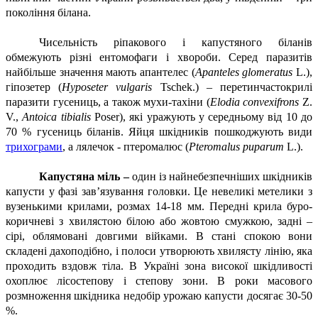
покоління білана.
Чисельність ріпакового і капустяного біланів
обмежують різні ентомофаги і хвороби. Серед паразитів
найбільше значення мають апантелес (
Apanteles glomeratus
L.),
гіпозетер (
Hyposeter vulgaris
Tschek.) – перетинчастокрилі
паразити гусениць, а також мухи-тахіни (
Elodia convexifrons
Z.
V.,
Antoica tibialis
Poser), які уражують у середньому від 10 до
70 % гусениць біланів. Яйця шкідників пошкоджують види
трихограми
, а лялечок - птеромалюс (
Pteromalus puparum
L.).
Капустяна міль –
один із найнебезпечніших шкідників
капусти у фазі зав’язування головки. Це невеликі метелики з
вузенькими крилами, розмах 14-18 мм. Передні крила буро-
коричневі з хвилястою білою або жовтою смужкою, задні –
сірі, облямовані довгими війками. В стані спокою вони
складені дахоподібно, і полоси утворюють хвилясту лінію, яка
проходить вздовж тіла. В Україні зона високої шкідливості
охоплює лісостепову і степову зони. В роки масового
розмноження шкідника недобір урожаю капусти досягає 30-50
%.