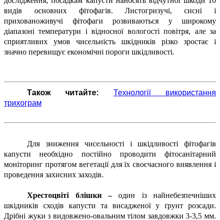
дослідження, посадкам капусти наносять відчутної шкоди 10
видів основних фітофагів. Листогризучі, сисні і
прихованоживучі фітофаги розвиваються у широкому
діапазоні температури і відносної вологості повітря, але за
сприятливих умов чисельність шкідників різко зростає і
значно перевищує економічні пороги шкідливості.
Також читайте:
Технології використання
трихограм
Для зниження чисельності і шкідливості фітофагів
капусти необхідно постійно проводити фітосанітарний
моніторинг протягом вегетації для їх своєчасного виявлення і
проведення захисних заходів.
Хрестоцвіті блішки –
один із найнебезпечніших
шкідників сходів капусти та висадженої у ґрунт розсади.
Дрібні жуки з видовжено-овальним тілом завдовжки 3-3,5 мм.