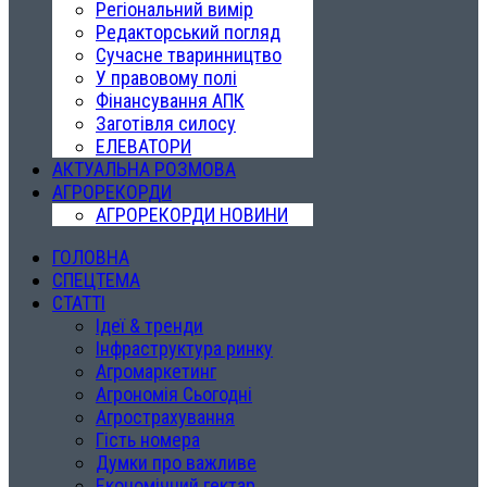
Регіональний вимір
Редакторський погляд
Сучасне тваринництво
У правовому полі
Фінансування АПК
Заготівля силосу
ЕЛЕВАТОРИ
АКТУАЛЬНА РОЗМОВА
АГРОРЕКОРДИ
АГРОРЕКОРДИ НОВИНИ
ГОЛОВНА
СПЕЦТЕМА
СТАТТІ
Ідеї & тренди
Інфраструктура ринку
Агромаркетинг
Агрономія Сьогодні
Агрострахування
Гість номера
Думки про важливе
Економічний гектар