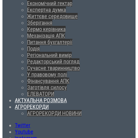
Економічний гектар
Експертна думка
Життєве середовище
Зберігання
Кермо керівника
Механізація АПК
Питання бухгалтерії
Подія
Регіональний вимір
Редакторський погляд
Сучасне тваринництво
У правовому полі
Фінансування АПК
Заготівля силосу
ЕЛЕВАТОРИ
АКТУАЛЬНА РОЗМОВА
АГРОРЕКОРДИ
АГРОРЕКОРДИ НОВИНИ
Twitter
Youtube