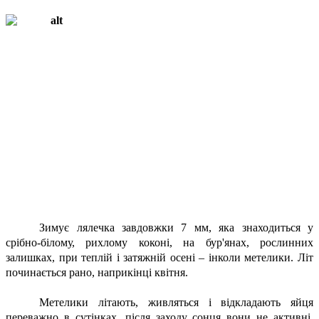
Зимує лялечка завдовжки 7 мм, яка знаходиться у
срібно-білому, рихлому коконі, на бур'янах, рослинних
залишках, при теплій і затяжній осені – інколи метелики. Літ
починається рано, наприкінці квітня.
Метелики літають, живляться і відкладають яйця
переважно в сутінках, після заходу сонця вони не активні.