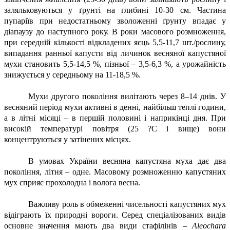
заляльковуються у ґрунті на глибині 10-30 см. Частина
пупаріїв при недостатньому зволоженні ґрунту впадає у
діапаузу до наступного року. В роки масового розмноження,
при середній кількості відкладених яєць 5,5-11,7 шт./рослину,
випадання ранньої капусти від личинок весняної капустяної
мухи становить 5,5-14,5 %, пізньої – 3,5-6,3 %, а урожайність
знижується у середньому на 11-18,5 %.
Мухи другого покоління вилітають через 8–14 днів. У
весняний період мухи активні в денні, найбільш теплі години,
а в літні місяці – в першій половині і наприкінці дня. При
високій температурі повітря (25 ?С і вище) вони
концентруються у затінених місцях.
В умовах України весняна капустяна муха дає два
покоління, літня – одне. Масовому розмноженню капустяних
мух сприяє про
холодна і волога весна.
Важливу роль в обмеженні чисельності капустяних мух
відіграють їх природні вороги. Серед спеціалізованих видів
основне значення мають два види стафілінів –
Aleochara