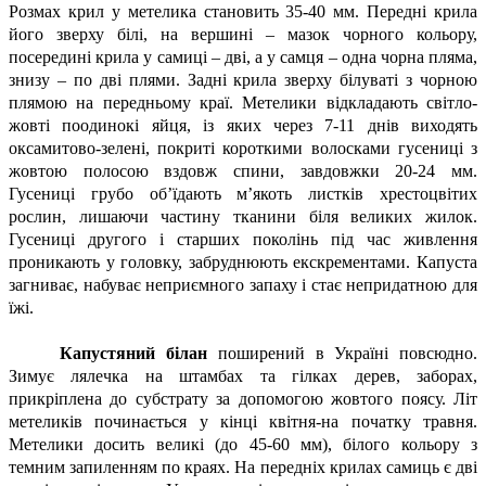
Розмах крил у метелика становить 35-40 мм. Передні крила
його зверху білі, на вершині – мазок чорного кольору,
посередині крила у самиці – дві, а у самця – одна чорна пляма,
знизу – по дві плями. Задні крила зверху білуваті з чорною
плямою на передньому краї. Метелики відкладають світло-
жовті поодинокі яйця, із яких через 7-11 днів виходять
оксамитово-зелені, покриті короткими волосками гусениці з
жовтою полосою вздовж спини, завдовжки 20-24 мм.
Гусениці грубо об’їдають м’якоть листків хрестоцвітих
рослин, лишаючи частину тканини біля великих жилок.
Гусениці другого і старших поколінь під час живлення
проникають у головку, забруднюють екскрементами. Капуста
загниває, набуває неприємного запаху і стає непридатною для
їжі.
Капустяний білан
поширений в Україні повсюдно.
Зимує лялечка на штамбах та гілках дерев, заборах,
прикріплена до субстрату за допомогою жовтого поясу. Літ
метеликів починається у кінці квітня-на початку травня.
Метелики досить великі (до 45-60 мм), білого кольору з
темним запиленням по краях. На передніх крилах самиць є дві