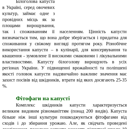
Білоголова капуста
в Україні, серед овочевих
культур, займає одне з
провідних місць як за
площами вирощування,
так і споживанням її населенням. Цінність капусти
визначається тим, що вона добре зберігається і придатна для
споживання у свіжому вигляді протягом року. Різнобічне
використання капусти – в кулінарії, для консервування та
квашення - зумовлене її високими смаковими і лікувальними
властивостями. Капусту білоголову вирощують в усіх
регіонах України. У підвищенні врожайності та поліпшені
якості головок капусти надзвичайно важливе значення має
захист посівів від шкідників, втрати від яких досягають 25-35
%.
Фітофаги на капусті
Комплекс шкідників капусти характеризується
великим видовим різноманіттям (понад 200 видів). Капуста
більше ніж інші культури пошкоджуються фітофагами від
сходів і до збирання урожаю. Але, як свідчать проведені