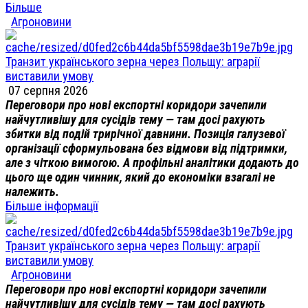
Більше
Агроновини
Транзит українського зерна через Польщу: аграрії
виставили умову
07 серпня 2026
Переговори про нові експортні коридори зачепили
найчутливішу для сусідів тему — там досі рахують
збитки від подій трирічної давнини. Позиція галузевої
організації сформульована без відмови від підтримки,
але з чіткою вимогою. А профільні аналітики додають до
цього ще один чинник, який до економіки взагалі не
належить.
Більше інформації
Транзит українського зерна через Польщу: аграрії
виставили умову
Агроновини
Переговори про нові експортні коридори зачепили
найчутливішу для сусідів тему — там досі рахують