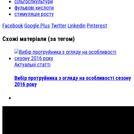
сільгоспкультури
фульвові кислоти
стимуляція росту
Facebook
Google Plus
Twitter
Linkedin
Pinterest
Схожі матеріали (за тегом)
Актуальні статті
Вибір протруйника з огляду на особливості сезону
2016 року