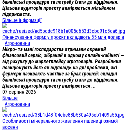
банківські процедури та потребу їхати до відділення.
Цільова аудиторія проєкту вимірюється мільйоном
підприємств.
Більше інформації
Фінансування ферм: у проєкт вкладають 85 млн доларів
Агроновини
Мікро- та малі господарства отримали окремий
фінансовий сервіс, зібраний в одному онлайн-кабінеті —
від рахунку до маркетплейсу агротоварів. Розробники
позиціонують його як відповідь на дві проблеми, які
фермери називають частіше за брак грошей: складні
банківські процедури та потребу їхати до відділення.
Цільова аудиторія проєкту вимірюється ...
07 серпня 2026
Більше
Агроновини
Особливості мінерального живлення пшениці озимої
восени