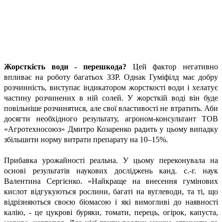
Жорсткість води - перешкода?
Цей фактор негативно
впливає на роботу багатьох ЗЗР. Однак Гуміфілд має добру
розчинність, виступає індикатором жорсткості води і хелатує
частину розчинених в ній солей. У жорсткій воді він буде
повільніше розчинятися, але свої властивості не втратить. Аби
досягти необхідного результату, агроном-консультант ТОВ
«Агротехносоюз» Дмитро Козаренко радить у цьому випадку
збільшити норму витрати препарату на 10–15%.
Прибавка урожайності реальна. У цьому переконувала на
основі результатів наукових досліджень канд. с.-г. наук
Валентина Сергієнко. «Найкраще на внесення гумінових
кислот відгукуються рослини, багаті на вуглеводи, та ті, що
відрізняються своєю біомасою і які вимогливі до наявності
калію, - це цукрові буряки, томати, перець, огірок, капуста,