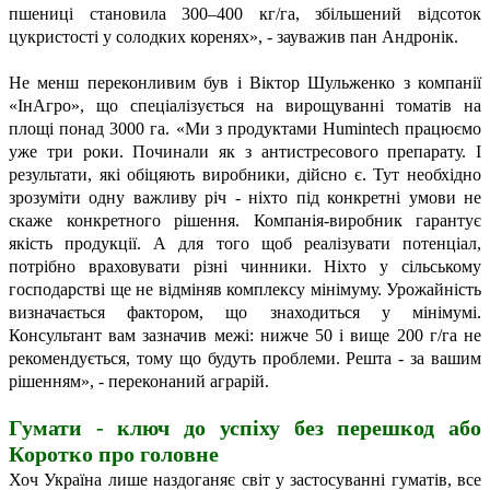
пшениці становила 300–400 кг/га, збільшений відсоток
цукристості у солодких коренях», - зауважив пан Андронік.
Не менш переконливим був і Віктор Шульженко з компанії
«ІнАгро», що спеціалізується на вирощуванні томатів на
площі понад 3000 га. «Ми з продуктами Humintech працюємо
уже три роки. Починали як з антистресового препарату. І
результати, які обіцяють виробники, дійсно є. Тут необхідно
зрозуміти одну важливу річ - ніхто під конкретні умови не
скаже конкретного рішення. Компанія-виробник гарантує
якість продукції. А для того щоб реалізувати потенціал,
потрібно враховувати різні чинники. Ніхто у сільському
господарстві ще не відміняв комплексу мінімуму. Урожайність
визначається фактором, що знаходиться у мінімумі.
Консультант вам зазначив межі: нижче 50 і вище 200 г/га не
рекомендується, тому що будуть проблеми. Решта - за вашим
рішенням», - переконаний аграрій.
Гумати - ключ до успіху без перешкод або
Коротко про головне
Хоч Україна лише наздоганяє світ у застосуванні гуматів, все