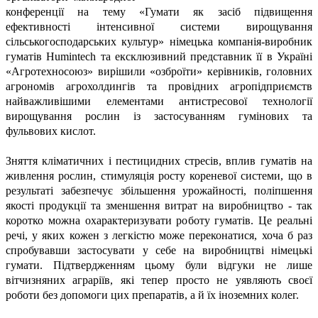
конференції на тему «Гумати як засіб підвищення
ефективності інтенсивної системи вирощування
сільськогосподарських культур» німецька компанія-виробник
гуматів Humintech та ексклюзивний представник її в Україні
«Агротехносоюз» вирішили «озброїти» керівників, головних
агрономів агрохолдингів та провідних агропідприємств
найважливішими елементами антистресової технології
вирощування рослин із застосуванням гумінових та
фульвових кислот.
Зняття кліматичних і пестицидних стресів, вплив гуматів на
живлення рослин, стимуляція росту кореневої системи, що в
результаті забезпечує збільшення урожайності, поліпшення
якості продукції та зменшення витрат на виробництво - так
коротко можна охарактеризувати роботу гуматів. Це реальні
речі, у яких кожен з легкістю може переконатися, хоча б раз
спробувавши застосувати у себе на виробництві німецькі
гумати. Підтвердженням цьому були відгуки не лише
вітчизняних аграріїв, які тепер просто не уявляють своєї
роботи без допомоги цих препаратів, а й їх іноземних колег.