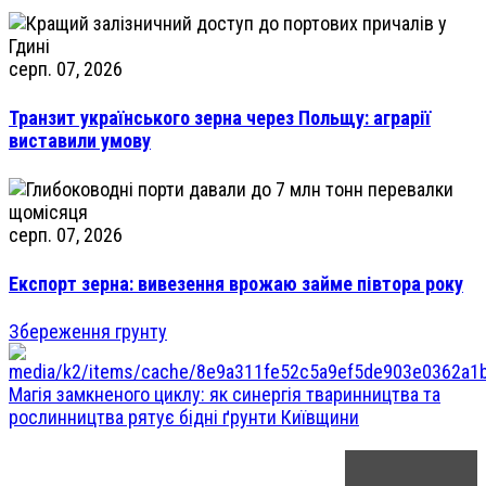
серп. 07, 2026
Транзит українського зерна через Польщу: аграрії
виставили умову
серп. 07, 2026
Експорт зерна: вивезення врожаю займе півтора року
Збереження грунту
Магія замкненого циклу: як синергія тваринництва та
рослинництва рятує бідні ґрунти Київщини