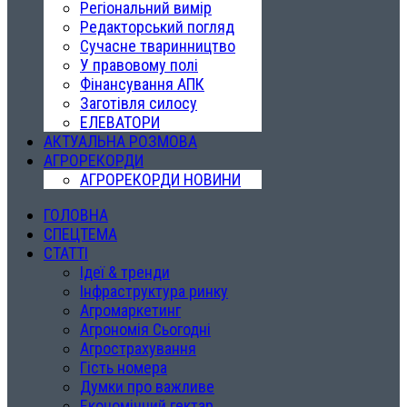
Регіональний вимір
Редакторський погляд
Сучасне тваринництво
У правовому полі
Фінансування АПК
Заготівля силосу
ЕЛЕВАТОРИ
АКТУАЛЬНА РОЗМОВА
АГРОРЕКОРДИ
АГРОРЕКОРДИ НОВИНИ
ГОЛОВНА
СПЕЦТЕМА
СТАТТІ
Ідеї & тренди
Інфраструктура ринку
Агромаркетинг
Агрономія Сьогодні
Агрострахування
Гість номера
Думки про важливе
Економічний гектар