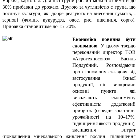
морква, картопля. Для цієї групи рослин можна отримати до
30% прибавки до урожаю. Другою за чутливістю є група, що
поєднує культури, які добре реагують на внесення гуматів, -
зернові (ячмінь, кукурудза, овес, рис, пшениця, сорго).
Прибавка становитиме до 15–20%.
Економіка повинна бути
економною.
У цьому твердо
переконаний директор ТОВ
«Агротехносоюз» Василь
Поддубний. Розповідаючи
про економічну складову від
застосування їхньої
продукції, він виокремив
основні пункти, які
визначають економічну
ефективність: додатковий
прибуток (середнє зростання
урожайності на 10–17%,
підвищення якості продукції);
зменшення витрат
(покращення мінерального живлення рослин, підвищення