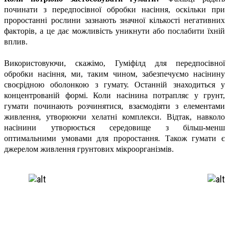
починати з передпосівної обробки насіння, оскільки при
проростанні рослини зазнають значної кількості негативних
факторів, а це дає можливість уникнути або послабити їхній
вплив.
Використовуючи, скажімо, Гуміфілд для передпосівної
обробки насіння, ми, таким чином, забезпечуємо насінину
своєрідною оболонкою з гумату. Останній знаходиться у
концентрованій формі. Коли насінина потрапляє у грунт,
гумати починають розчинятися, взаємодіяти з елементами
живлення, утворюючи хелатні комплекси. Відтак, навколо
насінини утворюється середовище з більш-менш
оптимальними умовами для проростання. Також гумати є
джерелом живлення грунтових мікроорганізмів.