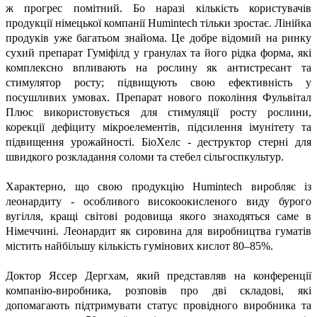
ж прогрес помітний. Бо наразі кількість користувачів
продукції німецької компанії Humintech тільки зростає. Лінійка
продуків уже багатьом знайома. Це добре відомий на ринку
сухий препарат Гуміфілд у гранулах та його рідка форма, які
комплексно впливають на рослину як антистресант та
стимулятор росту; підвищують свою ефективність у
посушливих умовах. Препарат нового покоління Фульвітал
Плюс використовується для стимуляції росту рослини,
корекції дефіциту мікроелементів, підсилення імунітету та
підвищення урожайності. БіоХелс - деструктор стерні для
швидкого розкладання соломи та стебел сільгоспкультур.
Характерно, що свою продукцію Humintech виробляє із
леонардиту - особливого високоокисленого виду бурого
вугілля, кращі світові родовища якого знаходяться саме в
Німеччині. Леонардит як сировина для виробництва гуматів
містить найбільшу кількість гумінових кислот 80–85%.
Доктор Яссер Дергхам, який представляв на конференції
компанію-виробника, розповів про дві складові, які
допомагають підтримувати статус провідного виробника та