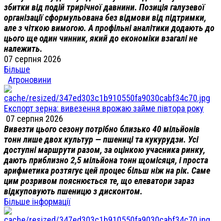
збитки від подій трирічної давнини. Позиція галузевої
організації сформульована без відмови від підтримки,
але з чіткою вимогою. А профільні аналітики додають до
цього ще один чинник, який до економіки взагалі не
належить.
07 серпня 2026
Більше
Агроновини
Експорт зерна: вивезення врожаю займе півтора року
07 серпня 2026
Вивезти цього сезону потрібно близько 40 мільйонів
тонн лише двох культур — пшениці та кукурудзи. Усі
доступні маршрути разом, за оцінкою учасника ринку,
дають приблизно 2,5 мільйона тонн щомісяця, і проста
арифметика розтягує цей процес більш ніж на рік. Саме
цим розривом пояснюється те, що елеватори зараз
відкуповують пшеницю з дисконтом.
Більше інформації