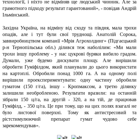
технології, і ніхто не відміняв ще людський чинник. Але за
грамотного підходу результат гарантований», - повідав Андрій
Ільмінський.
Західна Україна, на відміну від сходу та півдня, мала трохи
опадів, але і тут були свої труднощі. Анатолій Сорока,
заввиробництвом компанії «Мрія Агрохолдинг» (Підгаєцький
р-н Тернопільська обл.) ділився теж наболілим: «Ми мали
трохи іншу проблему - у нас цукрові буряки вибило градом.
Думали, уже будемо дискувати площу. Але вирішили
обробити Гуміфілдом, який планували до цього використати
на картоплі. Обробили понад 1000 га. А на одному полі
вирішили проекспериментувати: одну частину обробили
гуматом (150 г/га), іншу - Кропмаксом, а третю ділянку
залишили необробленою. Результати вразили: на останній
зібрали 150 ц/га, на другій - 320, а на тій, де працював
Гуміфілд, - 350 ц/га.
Це при тому, що на цих полях взагалі не
було листової поверхні. Тому як антистресовий та
рістстимулюючий препарат гумат чудово себе
зарекомендував».