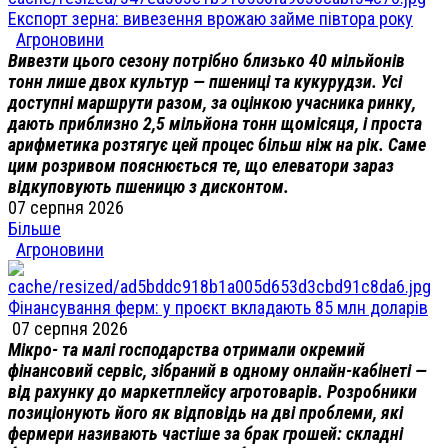
Експорт зерна: вивезення врожаю займе півтора року
Агроновини
Вивезти цього сезону потрібно близько 40 мільйонів
тонн лише двох культур — пшениці та кукурудзи. Усі
доступні маршрути разом, за оцінкою учасника ринку,
дають приблизно 2,5 мільйона тонн щомісяця, і проста
арифметика розтягує цей процес більш ніж на рік. Саме
цим розривом пояснюється те, що елеватори зараз
відкуповують пшеницю з дисконтом.
07 серпня 2026
Більше
Агроновини
Фінансування ферм: у проєкт вкладають 85 млн доларів
07 серпня 2026
Мікро- та малі господарства отримали окремий
фінансовий сервіс, зібраний в одному онлайн-кабінеті —
від рахунку до маркетплейсу агротоварів. Розробники
позиціонують його як відповідь на дві проблеми, які
фермери називають частіше за брак грошей: складні