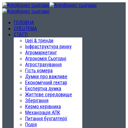
ГОЛОВНА
СПЕЦТЕМА
СТАТТІ
Ідеї & тренди
Інфраструктура ринку
Агромаркетинг
Агрономія Сьогодні
Агрострахування
Гість номера
Думки про важливе
Економічний гектар
Експертна думка
Життєве середовище
Зберігання
Кермо керівника
Механізація АПК
Питання бухгалтерії
Подія