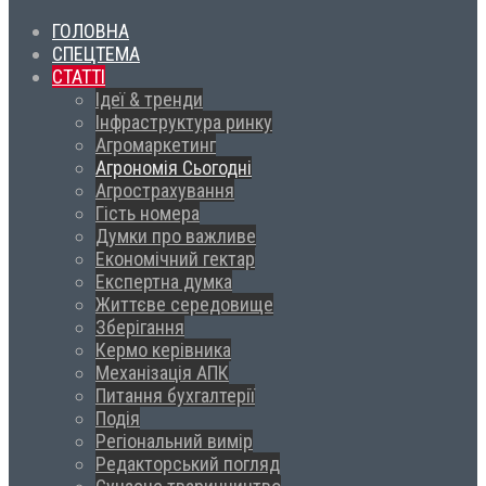
ГОЛОВНА
СПЕЦТЕМА
СТАТТІ
Ідеї & тренди
Інфраструктура ринку
Агромаркетинг
Агрономія Сьогодні
Агрострахування
Гість номера
Думки про важливе
Економічний гектар
Експертна думка
Життєве середовище
Зберігання
Кермо керівника
Механізація АПК
Питання бухгалтерії
Подія
Регіональний вимір
Редакторський погляд