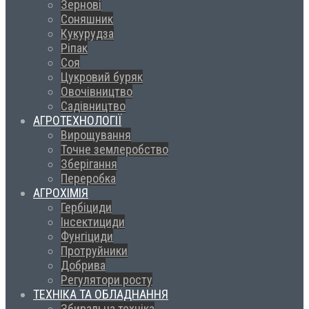
Зернові
Соняшник
Кукурудза
Ріпак
Соя
Цукровий буряк
Овочівництво
Садівництво
АГРОТЕХНОЛОГІЇ
Вирощування
Точне землеробство
Зберігання
Переробка
АГРОХІМІЯ
Гербіциди
Інсектициди
Фунгіциди
Протруйники
Добрива
Регулятори росту
ТЕХНІКА ТА ОБЛАДНАННЯ
Збиральна техніка