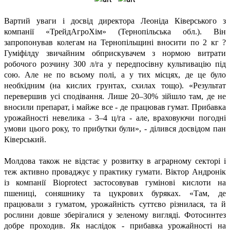
Вартий уваги і досвід директора Леоніда Ківерського з
компанії «ТрейдАгроХім» (Тернопільська обл.). Він
запропонував колегам на Тернопільщині вносити по 2 кг ?
Гуміфілду звичайним обприскувачем з нормою витрати
робочого розчину 300 л/га у передпосівну культивацію під
сою. Але не по всьому полі, а у тих місцях, де це було
необхідним (на кислих грунтах, схилах тощо). «Результат
перевершив усі сподівання. Лише 20–30% зійшло там, де не
вносили препарат, і майже все - де працював гумат. Прибавка
урожайності невелика - 3–4 ц/га - але, враховуючи погодні
умови цього року, то прибутки були», - ділився досвідом пан
Ківерський.
Молдова також не відстає у розвитку в аграрному секторі і
теж активно проваджує у практику гумати. Віктор Андронік
із компанії Bioprotect застосовував гумінові кислоти на
пшениці, соняшнику та цукрових буряках. «Там, де
працювали з гуматом, урожайність суттєво різнилася, та й
рослини довше зберігалися у зеленому вигляді. Фотосинтез
добре проходив. Як наслідок - прибавка урожайності на