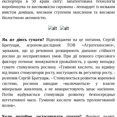
експортера в 50 країн світу: запатентована технологія
виробництва та високоякісна сировина - леонардит із низьким
вмістом домішок, високим ступенем окислення та високою
біологічною активністю.
Як же діють гумати?
Відповідаючи на це питання, Сергій
Братущак, агроном-дослідник ТОВ «Агротехносоюз»,
зауважив, що ці речовини розширюють діапазон стійкості
рослин до несприятливих умов. При дії певного стресового
фактору починає знижуватися урожайність, у цьому випадку
гумати стимулюють рослину. «Гумінові кислоти, на відміну
від інших стимуляторів росту, виступають як регулятор росту, -
розповів Сергій Братущак. - Стимулюється розвиток кореневої
системи, рослини швидше «включаються» у власне
мінеральне живлення, а не використовують запас насінини.
Потім відбувається стимуляція розвитку безпосередньо
вегетативної маси. Гумінові кислоти мають пролонгований
вплив».
Коли потрібно застосовувати гумати?
Фахівці радять