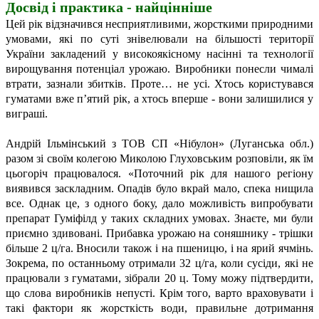
Досвід і практика - найцінніше
Цей рік відзначився несприятливими, жорсткими природними
умовами, які по суті знівелювали на більшості території
України закладений у високоякісному насінні та технології
вирощування потенціал урожаю. Виробники понесли чималі
втрати, зазнали збитків. Проте… не усі. Хтось користувався
гуматами вже п’ятий рік, а хтось вперше - вони залишилися у
виграші.
Андрій Ільмінський з ТОВ СП «Нібулон» (Луганська обл.)
разом зі своїм колегою Миколою Глуховським розповіли, як їм
цьогоріч працювалося. «Поточний рік для нашого регіону
виявився заскладним. Опадів було вкрай мало, спека нищила
все. Однак це, з одного боку, дало можливість випробувати
препарат Гуміфілд у таких складних умовах. Знаєте, ми були
приємно здивовані. Прибавка урожаю на соняшнику - трішки
більше 2 ц/га.
Вносили також і на пшеницю, і на ярий ячмінь.
Зокрема, по останньому отримали 32 ц/га,
коли сусіди, які не
працювали з гуматами, зібрали 20 ц. Тому можу підтвердити,
що слова виробників непусті. Крім того, варто враховувати і
такі фактори як жорсткість води, правильне дотримання