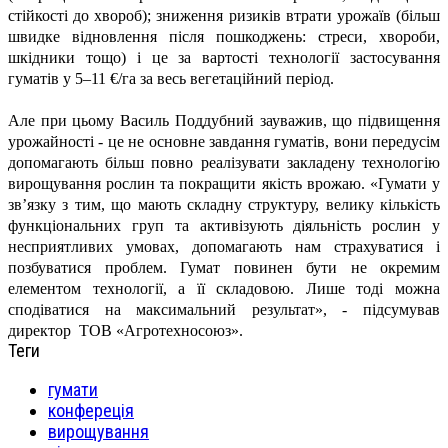
стійкості до хвороб); зниження ризиків втрати урожаїв (більш
швидке відновлення після пошкоджень: стреси, хвороби,
шкідники тощо) і це за вартості технології застосування
гуматів у 5–11 €/га за весь вегетаційний період.
Але при цьому Василь
Поддубний зауважив, що підвищення
урожайності - це не основне завдання гуматів, вони передусім
допомагають більш повно реалізувати закладену технологію
вирощування рослин та покращити якість врожаю. «Гумати у
зв’язку з тим, що мають складну структуру, велику кількість
функціональних груп та активізують діяльність рослин у
несприятливих умовах, допомагають нам страхуватися і
позбуватися проблем. Гумат повинен бути не окремим
елементом технології, а її складовою. Лише тоді можна
сподіватися на максимальний результат», - підсумував
директор ТОВ «Агротехносоюз».
Теги
гумати
конфереція
вирощування