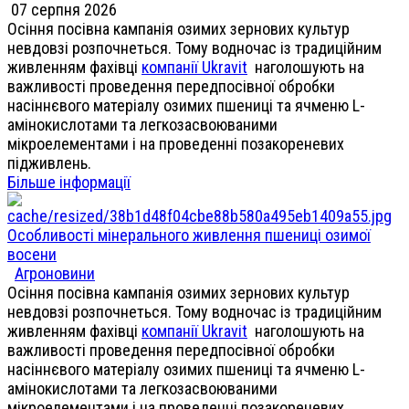
07 серпня 2026
Осіння посівна кампанія озимих зернових культур
невдовзі розпочнеться. Тому водночас із традиційним
живленням фахівці
компанії Ukravit
наголошують на
важливості проведення передпосівної обробки
насіннєвого матеріалу озимих пшениці та ячменю L-
амінокислотами та легкозасвоюваними
мікроелементами і на проведенні позакореневих
підживлень.
Більше інформації
Особливості мінерального живлення пшениці озимої
восени
Агроновини
Осіння посівна кампанія озимих зернових культур
невдовзі розпочнеться. Тому водночас із традиційним
живленням фахівці
компанії Ukravit
наголошують на
важливості проведення передпосівної обробки
насіннєвого матеріалу озимих пшениці та ячменю L-
амінокислотами та легкозасвоюваними
мікроелементами і на проведенні позакореневих