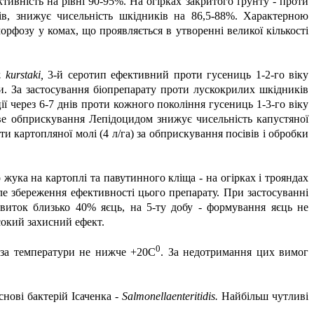
тивність на рівні 90-95%. На огірках закритого ґрунту - проти
нів, знижує чисельність шкідників на 86,5-88%. Характерною
рфозу у комах, що проявляється в утворенні великої кількості
. kurstaki,
3-й серотип ефективний проти гусениць 1-2-го віку
вки. За застосування біопрепарату проти лускокрилих шкідників
ії через 6-7 днів проти кожного покоління гусениць 1-3-го віку
ве обприскування Лепідоцидом знижує чисельність капустяної
и картопляної молі (4 л/га) за обприскування посівів і обробки
жука на картоплі та павутинного кліща - на огірках і трояндах
але збереження ефективності цього препарату. При застосуванні
звиток близько 40% яєць, на 5-ту добу - формування яєць не
окий захисний ефект.
0
і за температури не нижче +20С
. За недотримання цих вимог
нові бактерій Ісаченка -
Salmonella
enteritidis
.
Найбільш чутливі