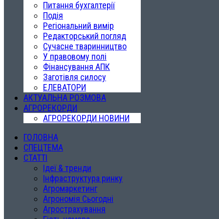
Питання бухгалтерії
Подія
Регіональний вимір
Редакторський погляд
Сучасне тваринництво
У правовому полі
Фінансування АПК
Заготівля силосу
ЕЛЕВАТОРИ
АКТУАЛЬНА РОЗМОВА
АГРОРЕКОРДИ
АГРОРЕКОРДИ НОВИНИ
ГОЛОВНА
СПЕЦТЕМА
СТАТТІ
Ідеї & тренди
Інфраструктура ринку
Агромаркетинг
Агрономія Сьогодні
Агрострахування