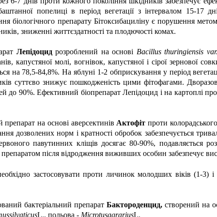
ез 6-7 днів проти кожного покоління шкідників забезпечує ефек
баштанної попелиці в період вегетації з інтервалом 15-17 д
ння біологічного препарату Бітоксибациліну є порушення метомо
иків, зниженні життєздатності та плодючості комах.
арат
Лепідоцид
розроблений на основі
Bacillus thuringiensis var
нів, капустяної молі, вогнівок, капустяної і сірої зернової со
ься на 78,5-84,8%. На яблуні 1-2 обприскування у період вегетац
ьщиків суттєво знижує пошкодженість цими фітофагами. Дворазо
лей до 90%. Ефективний біопрепарат Лепідоцид і на картоплі прот
й препарат на основі аверсектинів
Актофіт
проти колорадського 
мання дозволених норм і кратності обробок забезпечується трив
червоного павутинних кліщів досягає 80-90%, подавляється ро
а препаратом після відродження виживших особин забезпечує вис
необхідно застосовувати проти личинок молодших віків (1-3) 
ований бактеріальний препарат
Бактороденцид,
створений на ос
mus
silvaticus
L., польова -
Microtus
agrarius
L.