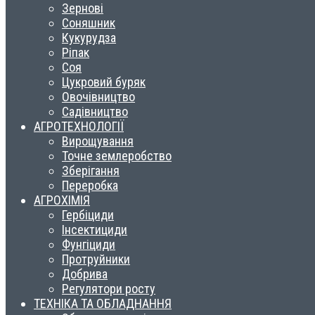
Зернові
Соняшник
Кукурудза
Ріпак
Соя
Цукровий буряк
Овочівництво
Садівництво
АГРОТЕХНОЛОГІЇ
Вирощування
Точне землеробство
Зберігання
Переробка
АГРОХІМІЯ
Гербіциди
Інсектициди
Фунгіциди
Протруйники
Добрива
Регулятори росту
ТЕХНІКА ТА ОБЛАДНАННЯ