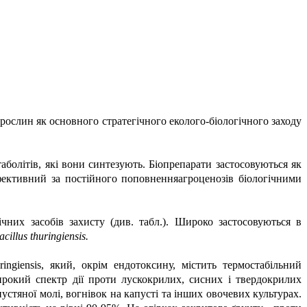
рослин як основного стратегічного еколого-біологічного заходу
аболітів, які вони синтезують. Біопрепарати застосовуються як
ефективний за постійного поповненняагроценозів біологічними
ічних засобів захисту (див. табл.). Широко застосовуються в
acillus thuringiensis.
uringiensis, який, окрім ендотоксину, містить термостабільний
ирокий спектр дії проти лускокрилих, сисних і твердокрилих
устяної молі, вогнівок на капусті та інших овочевих культурах.