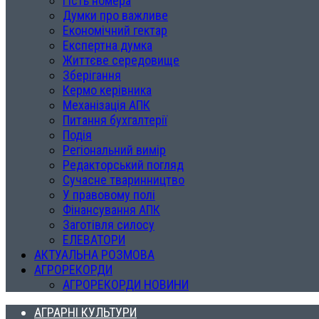
Гість номера
Думки про важливе
Економічний гектар
Експертна думка
Життєве середовище
Зберігання
Кермо керівника
Механізація АПК
Питання бухгалтерії
Подія
Регіональний вимір
Редакторський погляд
Сучасне тваринництво
У правовому полі
Фінансування АПК
Заготівля силосу
ЕЛЕВАТОРИ
АКТУАЛЬНА РОЗМОВА
АГРОРЕКОРДИ
АГРОРЕКОРДИ НОВИНИ
АГРАРНІ КУЛЬТУРИ