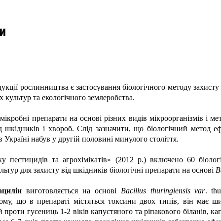
и
кції рослинництва є застосування біологічного методу захисту 
 культур та екологічного землеробства.
мікробні препарати на основі різних видів мікроорганізмів і мет
д шкідників і хвороб. Слід зазначити, що біологічний метод 
Україні набув у другій половині минулого століття.
у пестицидів та агрохімікатів» (2012 р.) включено 60 біолог
льтур для захисту від шкідників біологічні препарати на основі
B
ацилін
виготовляється на основі
Bacillus thuringiensis var
. th
ому, що в препараті містяться токсини двох типів, він має ш
проти гусениць 1-2 віків капустяного та ріпакового біланів, кап