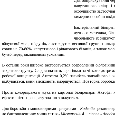
Два обприскування чер
павутинного кліща і 
особливістю застосува
химерних особин шкідн
Бактеріальний біопреп
лучного метелика, біла
чисельність їх знижуєт
яблуневої молі, п’ядунів, листокруток весняної групи, пил
совки на 70-80%, капустяного і ріпакового біланів, а також мо
бульб перед закладанням усховища.
В останні роки широко застосовується розроблений біологічни
закритого ґрунту. Слід зазначити, що тільки за чіткого дотри
робочої концентрації Актофіта 0,2% загибель звичайного і 
відбувається, вони висихають, зморщуються. Повторна обробк
Проти колорадського жука на картоплі біопрепарат Актофіт 
ефективність препарату значно знижується.
Для боротьби з мишовидними гризунами -
Rodentia
- рекоменд
до бактороденциду миша хатня -
Mus
musculus
L., лісова -
Apode