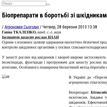
Біопрепарати в боротьбі зі шкідникам
/
Агрономія Сьогодні
/
Четвер, 28 березня 2013 13:38
Ганна ТКАЛЕНКО,
канд. с.-г. наук
Інститут захисту рослин НААН
Одним з основних шляхів одержання екологічно безпечної проду
контролю шкідливих організмів у посівах сільськогосподарських
У захисті рослин від шкідників і хвороб широко застосовують 
інсектициди, фунгіциди і протруювачі для захисту рослин ві
агентами. Особливого поширення біологічний метод боротьби в 
В Україні до «Перелік
агроценозах сільгоспку
Біопрепарат
Бітоксиб
екзотоксин. Завдяки т
шкідників. Ефективний 