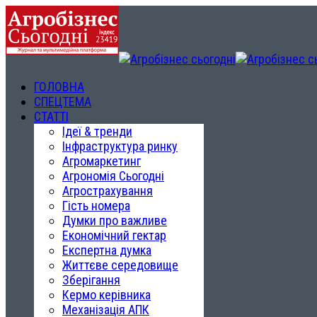
ГОЛОВНА
СПЕЦТЕМА
СТАТТІ
Ідеї & тренди
Інфраструктура ринку
Агромаркетинг
Агрономія Сьогодні
Агрострахування
Гість номера
Думки про важливе
Економічний гектар
Експертна думка
Життєве середовище
Зберігання
Кермо керівника
Механізація АПК