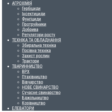
АГРОХІМІЯ
Гербіциди
Інсектициди
Фунгіциди
Протруйники
Добрива
Регулятори росту
ТЕХНІКА ТА ОБЛАДНАННЯ
Збиральна техніка
Посівна техніка
Захист рослин
Трактори
ТВАРИННИЦТВО
ВРХ
Птахівництво
Вівчарство
НОВЕ СВИНАРСТВО
Сучасне свинарство
Бджільництво
Козівництво
ЕЛЕВАТОРИ