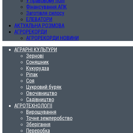
У правовому полі
Фінансування АПК
Заготівля силосу
ЕЛЕВАТОРИ
АКТУАЛЬНА РОЗМОВА
АГРОРЕКОРДИ
АГРОРЕКОРДИ НОВИНИ
АГРАРНІ КУЛЬТУРИ
Зернові
Соняшник
Кукурудза
Ріпак
Соя
Цукровий буряк
Овочівництво
Садівництво
АГРОТЕХНОЛОГІЇ
Вирощування
Точне землеробство
Зберігання
Переробка