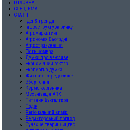
ГОЛОВНА
СПЕЦТЕМА
СТАТТІ
Ідеї & тренди
Інфраструктура ринку
Агромаркетинг
Агрономія Сьогодні
Агрострахування
Гість номера
Думки про важливе
Економічний гектар
Експертна думка
Життєве середовище
Зберігання
Кермо керівника
Механізація АПК
Питання бухгалтерії
Подія
Регіональний вимір
Редакторський погляд
Сучасне тваринництво