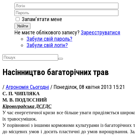
Запам'ятати мене
Увійти
Не маєте облікового запису?
Зареєструватися
Забули свій пароль?
Забули свій логін?
Насінництво багаторічних трав
/
Агрономія Сьогодні
/
Понеділок, 08 квітня 2013 15:21
С. П. ЧИПЛЯКА
М. В. ПОДЛЄСНИЙ
Кіровоградська ДСГДС
У час енергетичної кризи все більше уваги приділяється широк
їх травосумішок.
У порівнянні з іншими кормовими культурами із багаторічних тр
до місцевих умов і досить пластичні до умов вирощування. З