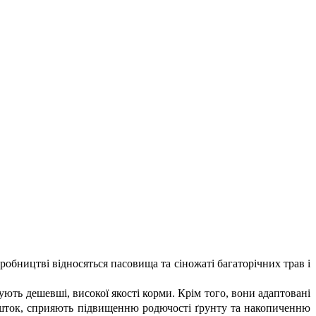
обництві відносяться пасовища та сіножаті багаторічних трав і
ують дешевші, високої якості корми. Крім того, вони адаптовані
решток, сприяють підвищенню родючості ґрунту та накопиченню