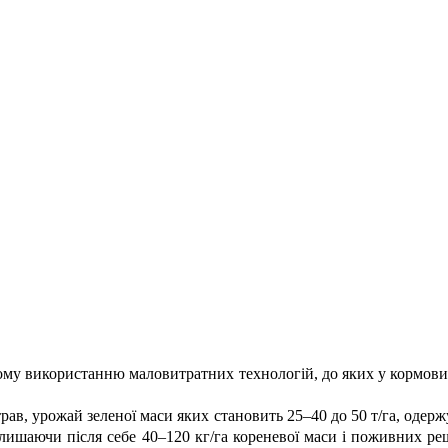
ому використанню маловитратних технологій, до яких у кормовир
ав, урожай зеленої маси яких становить 25–40 до 50 т/га, одерж
алишаючи після себе 40–120 кг/га кореневої маси і поживних 