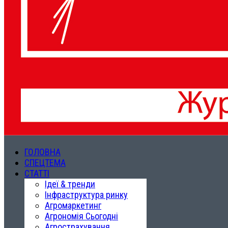
ГОЛОВНА
СПЕЦТЕМА
СТАТТІ
Ідеї & тренди
Інфраструктура ринку
Агромаркетинг
Агрономія Сьогодні
Агрострахування