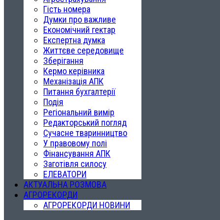
Гість номера
Думки про важливе
Економічний гектар
Експертна думка
Життєве середовище
Зберігання
Кермо керівника
Механізація АПК
Питання бухгалтерії
Подія
Регіональний вимір
Редакторський погляд
Сучасне тваринництво
У правовому полі
Фінансування АПК
Заготівля силосу
ЕЛЕВАТОРИ
АКТУАЛЬНА РОЗМОВА
АГРОРЕКОРДИ
АГРОРЕКОРДИ НОВИНИ