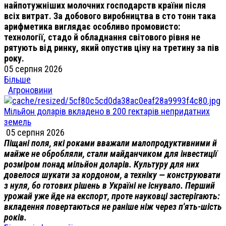
найпотужніших молочних господарств країни після
всіх витрат. За добового виробництва в сто тонн така
арифметика виглядає особливо промовисто:
технології, стадо й обладнання світового рівня не
рятують від ринку, який опустив ціну на третину за пів
року.
05 серпня 2026
Більше
Агроновини
Мільйон доларів вкладено в 200 гектарів непридатних
земель
05 серпня 2026
Піщані поля, які роками вважали малопродуктивними й
майже не обробляли, стали майданчиком для інвестиції
розміром понад мільйон доларів. Культуру для них
довелося шукати за кордоном, а техніку — конструювати
з нуля, бо готових рішень в Україні не існувало. Перший
урожай уже йде на експорт, проте науковці застерігають:
вкладення повертаються не раніше ніж через п'ять-шість
років.