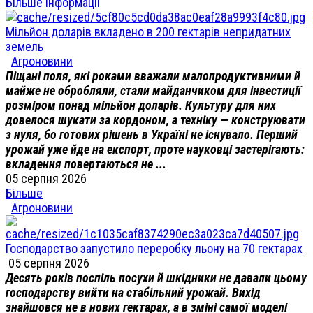
Більше інформації
Мільйон доларів вкладено в 200 гектарів непридатних
земель
Агроновини
Піщані поля, які роками вважали малопродуктивними й
майже не обробляли, стали майданчиком для інвестиції
розміром понад мільйон доларів. Культуру для них
довелося шукати за кордоном, а техніку — конструювати
з нуля, бо готових рішень в Україні не існувало. Перший
урожай уже йде на експорт, проте науковці застерігають:
вкладення повертаються не ...
05 серпня 2026
Більше
Агроновини
Господарство запустило переробку льону на 70 гектарах
05 серпня 2026
Десять років поспіль посухи й шкідники не давали цьому
господарству вийти на стабільний урожай. Вихід
знайшовся не в нових гектарах, а в зміні самої моделі