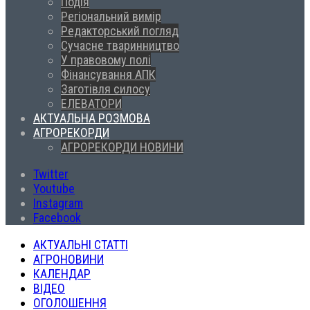
Подія
Регіональний вимір
Редакторський погляд
Сучасне тваринництво
У правовому полі
Фінансування АПК
Заготівля силосу
ЕЛЕВАТОРИ
АКТУАЛЬНА РОЗМОВА
АГРОРЕКОРДИ
АГРОРЕКОРДИ НОВИНИ
Twitter
Youtube
Instagram
Facebook
АКТУАЛЬНІ СТАТТІ
АГРОНОВИНИ
КАЛЕНДАР
ВІДЕО
ОГОЛОШЕННЯ