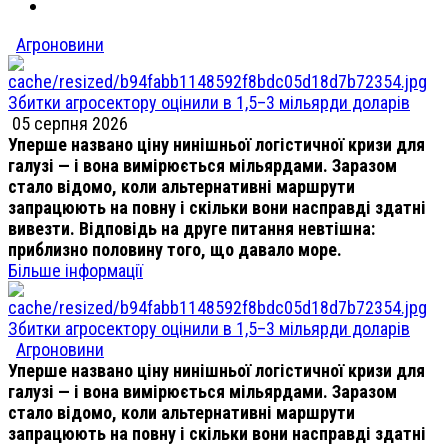
Агроновини
Збитки агросектору оцінили в 1,5–3 мільярди доларів
05 серпня 2026
Уперше названо ціну нинішньої логістичної кризи для
галузі — і вона вимірюється мільярдами. Заразом
стало відомо, коли альтернативні маршрути
запрацюють на повну і скільки вони насправді здатні
вивезти. Відповідь на друге питання невтішна:
приблизно половину того, що давало море.
Більше інформації
Збитки агросектору оцінили в 1,5–3 мільярди доларів
Агроновини
Уперше названо ціну нинішньої логістичної кризи для
галузі — і вона вимірюється мільярдами. Заразом
стало відомо, коли альтернативні маршрути
запрацюють на повну і скільки вони насправді здатні