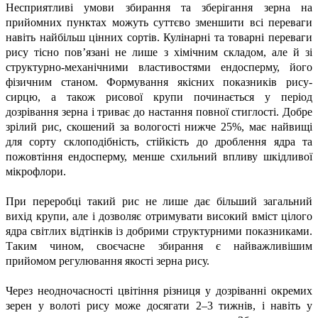
Несприятливі умови збирання та зберігання зерна на
прийомних пунктах можуть суттєво зменшити всі переваги
навіть найбільш цінних сортів. Кулінарні та товарні переваги
рису тісно пов’язані не лише з хімічним складом, але й зі
структурно-механічними властивостями ендосперму, його
фізичним станом. Формування якісних показників рису-
сирцю, а також рисової крупи починається у період
дозрівання зерна і триває до настання повної стиглості. Добре
зрілий рис, скошений за вологості нижче 25%, має найвищі
для сорту склоподібність, стійкість до дроблення ядра та
пожовтіння ендосперму, менше схильний впливу шкідливої
мікрофлори.
При переробці такий рис не лише дає більший загальний
вихід крупи, але і дозволяє отримувати високий вміст цілого
ядра світлих відтінків із добрими структурними показниками.
Таким чином, своєчасне збирання є найважливішим
прийомом регулювання якості зерна рису.
Через неодночасності цвітіння різниця у дозріванні окремих
зерен у волоті рису може досягати 2–3 тижнів, і навіть у