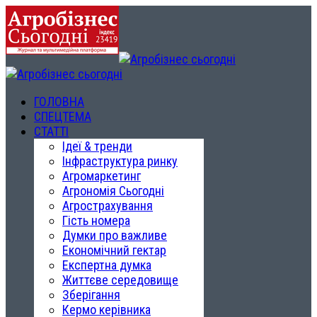
ГОЛОВНА
СПЕЦТЕМА
СТАТТІ
Ідеї & тренди
Інфраструктура ринку
Агромаркетинг
Агрономія Сьогодні
Агрострахування
Гість номера
Думки про важливе
Економічний гектар
Експертна думка
Життєве середовище
Зберігання
Кермо керівника