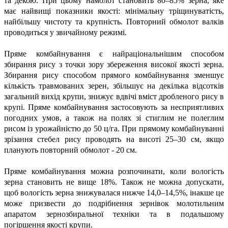
та декою. При цьому намолот становить 80–85% зерна, яке
має найвищі показники якості: мінімальну тріщинуватість,
найбільшу чистоту та крупність. Повторний обмолот валків
проводиться у звичайному режимі.
Пряме комбайнування є найраціональнішим способом
збирання рису з точки зору збереження високої якості зерна.
Збирання рису способом прямого комбайнування зменшує
кількість травмованих зерен, збільшує на декілька відсотків
загальний вихід крупи, знижує вдвічі вміст дробленого рису в
крупі. Пряме комбайнування застосовують за несприятливих
погодних умов, а також на полях зі стиглим не полеглим
рисом із урожайністю до 50 ц/га. При прямому комбайнуванні
зрізання стебел рису проводять на висоті 25–30 см, якщо
планують повторний обмолот - 20 см.
Пряме комбайнування можна розпочинати, коли вологість
зерна становить не вище 18%. Також не можна допускати,
щоб вологість зерна знижувалася нижче 14,0–14,5%, інакше це
може призвести до подрібнення зернівок молотильним
апаратом зернозбиральної техніки та в подальшому
погіршення якості крупи.