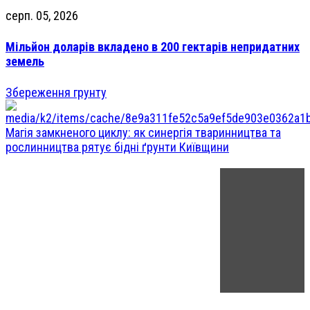
серп. 05, 2026
Мільйон доларів вкладено в 200 гектарів непридатних
земель
Збереження грунту
Магія замкненого циклу: як синергія тваринництва та
рослинництва рятує бідні ґрунти Київщини