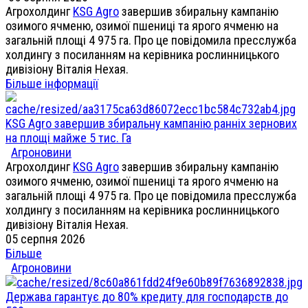
Агрохолдинг
KSG Agro
завершив збиральну кампанію
озимого ячменю, озимої пшениці та ярого ячменю на
загальній площі 4 975 га. Про це повідомила пресслужба
холдингу з посиланням на керівника рослинницького
дивізіону Віталія Нехая.
Більше інформації
KSG Agro завершив збиральну кампанію ранніх зернових
на площі майже 5 тис. Га
Агроновини
Агрохолдинг
KSG Agro
завершив збиральну кампанію
озимого ячменю, озимої пшениці та ярого ячменю на
загальній площі 4 975 га. Про це повідомила пресслужба
холдингу з посиланням на керівника рослинницького
дивізіону Віталія Нехая.
05 серпня 2026
Більше
Агроновини
Держава гарантує до 80% кредиту для господарств до