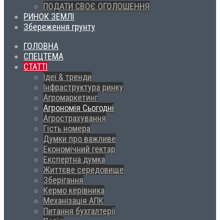
ПОДАТИ СВОЄ ОГОЛОШЕННЯ
РИНОК ЗЕМЛІ
Збереження грунту
ГОЛОВНА
СПЕЦТЕМА
СТАТТІ
Ідеї & тренди
Інфраструктура ринку
Агромаркетинг
Агрономія Сьогодні
Агрострахування
Гість номера
Думки про важливе
Економічний гектар
Експертна думка
Життєве середовище
Зберігання
Кермо керівника
Механізація АПК
Питання бухгалтерії