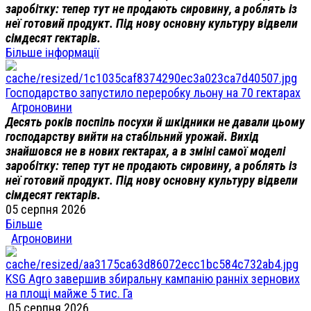
заробітку: тепер тут не продають сировину, а роблять із
неї готовий продукт. Під нову основну культуру відвели
сімдесят гектарів.
Більше інформації
Господарство запустило переробку льону на 70 гектарах
Агроновини
Десять років поспіль посухи й шкідники не давали цьому
господарству вийти на стабільний урожай. Вихід
знайшовся не в нових гектарах, а в зміні самої моделі
заробітку: тепер тут не продають сировину, а роблять із
неї готовий продукт. Під нову основну культуру відвели
сімдесят гектарів.
05 серпня 2026
Більше
Агроновини
KSG Agro завершив збиральну кампанію ранніх зернових
на площі майже 5 тис. Га
05 серпня 2026