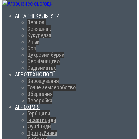
АГРАРНІ КУЛЬТУРИ
Зернові
Соняшник
Кукурудза
Ріпак
Соя
Цукровий буряк
Овочівництво
Садівництво
АГРОТЕХНОЛОГІЇ
Вирощування
Точне землеробство
Зберігання
Переробка
АГРОХІМІЯ
Гербіциди
Інсектициди
Фунгіциди
Протруйники