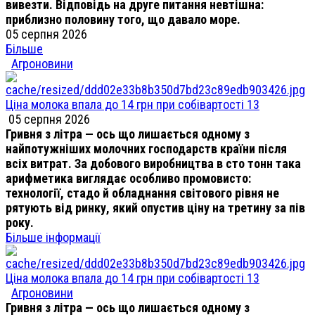
вивезти. Відповідь на друге питання невтішна:
приблизно половину того, що давало море.
05 серпня 2026
Більше
Агроновини
Ціна молока впала до 14 грн при собівартості 13
05 серпня 2026
Гривня з літра — ось що лишається одному з
найпотужніших молочних господарств країни після
всіх витрат. За добового виробництва в сто тонн така
арифметика виглядає особливо промовисто:
технології, стадо й обладнання світового рівня не
рятують від ринку, який опустив ціну на третину за пів
року.
Більше інформації
Ціна молока впала до 14 грн при собівартості 13
Агроновини
Гривня з літра — ось що лишається одному з