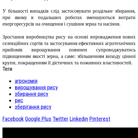
У більшості випадків слід застосовувати роздільне збирання,
при якому в подальших роботах зменшуються витрати
енергоресурсів на очищення і сушіння зерна та насіння.
Зростання виробництва рису на основі впровадження нових
селекційних сортів та застосування ефективних агротехнічних
прийомів вирощування повинен супроводжуватись
підвищенням якості зерна, а саме: збільшенням виходу цінної
крупи, покращенням її дієтичних та поживних властивостей.
Теги
агрономія
вирощування рису
збирання рису
рис
зберігання рису
Facebook
Google Plus
Twitter
Linkedin
Pinterest