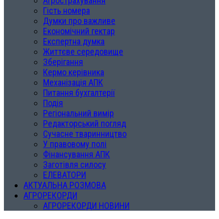
Агрострахування
Гість номера
Думки про важливе
Економічний гектар
Експертна думка
Життєве середовище
Зберігання
Кермо керівника
Механізація АПК
Питання бухгалтерії
Подія
Регіональний вимір
Редакторський погляд
Сучасне тваринництво
У правовому полі
Фінансування АПК
Заготівля силосу
ЕЛЕВАТОРИ
АКТУАЛЬНА РОЗМОВА
АГРОРЕКОРДИ
АГРОРЕКОРДИ НОВИНИ