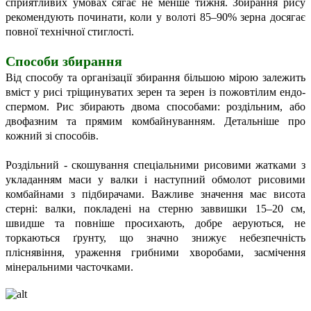
сприятливих умовах сягає не менше тижня. Збирання рису
рекомендують починати, коли у волоті 85–90% зерна досягає
повної технічної стиглості.
Способи збирання
Від способу та організації збирання більшою мірою залежить
вміст у рисі тріщинуватих зерен та зерен із пожовтілим ендо-
спермом. Рис збирають двома способами: роздільним, або
двофазним та прямим комбайнуванням. Детальніше про
кожний зі способів.
Роздільний - скошування спеціальними рисовими жатками з
укладанням маси у валки і наступний обмолот рисовими
комбайнами з підбирачами. Важливе значення має висота
стерні: валки, покладені на стерню заввишки 15–20 см,
швидше та повніше просихають, добре аеруються, не
торкаються ґрунту, що значно знижує небезпечність
пліснявіння, ураження грибними хворобами, засмічення
мінеральними часточками.