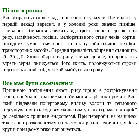
Пізня зернова
Рис збирають пізніше над інші зернові культури. Починають у
першій декаді вересня, а у холодні роки значно пізніше.
Тривалість збирання залежить від строків сівби та дозрівання
рису, засміченості посівів, меліоративного стану чеків, сортів,
погодних умов, наявності та стану збиральної техніки,
транспортних засобів. Середня тривалість збирання становить
20–25 діб. Якщо збирання рису триває довше, то зростають
втрати зерна, знижується його якість, подовжуються строки
підготовки полів під урожай майбутнього року.
Все має бути своєчасним
Причиною погіршення якості рису-сирцю є розтріскування
зерна, пов’язане із затримкою збирання за різних причин. Рис,
який піддавали почерговому впливу вологи та теплового
підсушування (знаходився скошеним у валках), має від однієї
до декількох тріщин в ендоспермі. При переробці на машинах
такі зерна розколюються на часточки різної величини, якість
крупи при цьому різко погіршується.