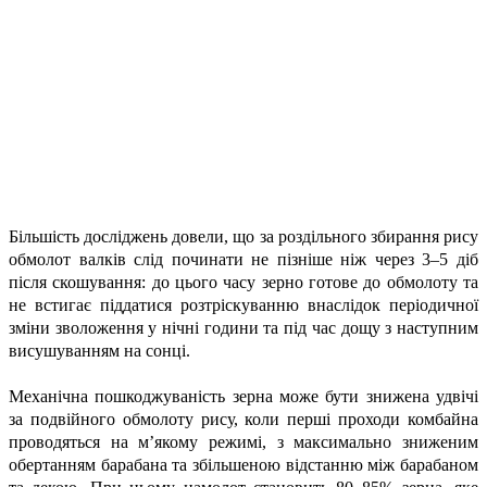
Більшість досліджень довели, що за роздільного збирання рису
обмолот валків слід починати не пізніше ніж через 3–5 діб
після скошування: до цього часу зерно готове до обмолоту та
не встигає піддатися розтріскуванню внаслідок періодичної
зміни зволоження у нічні години та під час дощу з наступним
висушуванням на сонці.
Механічна пошкоджуваність зерна може бути знижена удвічі
за подвійного обмолоту рису, коли перші проходи комбайна
проводяться на м’якому режимі, з максимально зниженим
обертанням барабана та збільшеною відстанню між барабаном