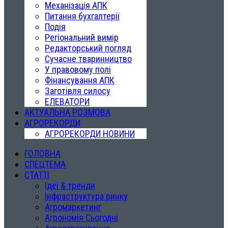
Механізація АПК
Питання бухгалтерії
Подія
Регіональний вимір
Редакторський погляд
Сучасне тваринництво
У правовому полі
Фінансування АПК
Заготівля силосу
ЕЛЕВАТОРИ
АКТУАЛЬНА РОЗМОВА
АГРОРЕКОРДИ
АГРОРЕКОРДИ НОВИНИ
ГОЛОВНА
СПЕЦТЕМА
СТАТТІ
Ідеї & тренди
Інфраструктура ринку
Агромаркетинг
Агрономія Сьогодні