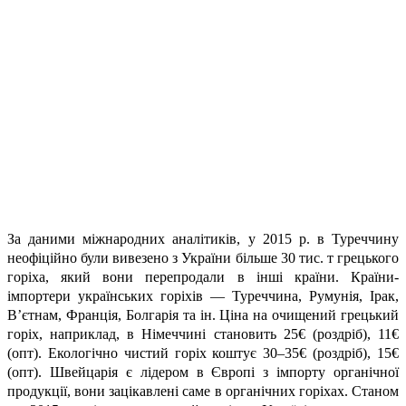
За даними міжнародних аналітиків, у 2015 р. в Туреччину
неофіційно були вивезено з України більше 30 тис. т грецького
горіха, який вони перепродали в інші країни. Країни-
імпортери українських горіхів — Туреччина, Румунія, Ірак,
В’єтнам, Франція, Болгарія та ін. Ціна на очищений грецький
горіх, наприклад, в Німеччині становить 25€ (роздріб), 11€
(опт). Екологічно чистий горіх коштує 30–35€ (роздріб), 15€
(опт). Швейцарія є лідером в Європі з імпорту органічної
продукції, вони зацікавлені саме в органічних горіхах. Станом