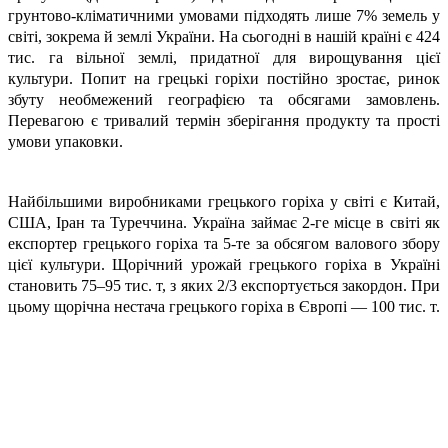
грунтово-кліматичними умовами підходять лише 7% земель у
світі, зокрема й землі України. На сьогодні в нашій країні є 424
тис. га вільної землі, придатної для вирощування цієї
культури. Попит на грецькі горіхи постійно зростає, ринок
збуту необмежений географією та обсягами замовлень.
Перевагою є тривалий термін зберігання продукту та прості
умови упаковки.
Найбільшими виробниками грецького горіха у світі є Китай,
США, Іран та Туреччина. Україна займає 2-ге місце в світі як
експортер грецького горіха та 5-те за обсягом валового збору
цієї культури. Щорічний урожай грецького горіха в Україні
становить 75–95 тис. т, з яких 2/3 експортується закордон. При
цьому щорічна нестача грецького горіха в Європі — 100 тис. т.