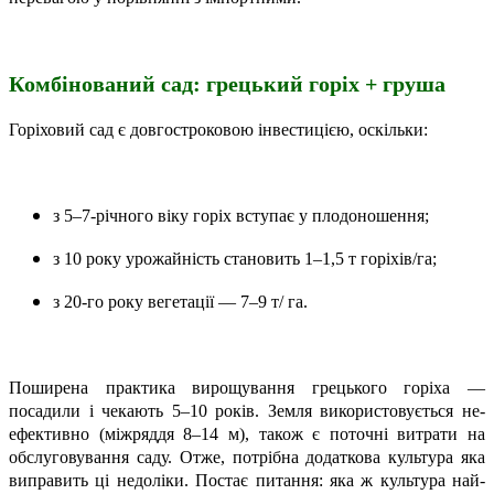
Комбінований сад: грецький горіх + груша
Горіховий сад є довгостроковою інвестицією, оскільки:
з 5–7-річного віку горіх вступає у плодоношення;
з 10 року урожайність становить 1–1,5 т горіхів/га;
з 20-го року вегетації — 7–9 т/ га.
Поширена практика вирощування грецького горіха —
посадили і чекають 5–10 років. Земля використовується не­
ефективно (міжряддя 8–14 м), також є поточні витрати на
обслуговування саду. Отже, потрібна додаткова культура яка
виправить ці недоліки. Постає питання: яка ж культура най­