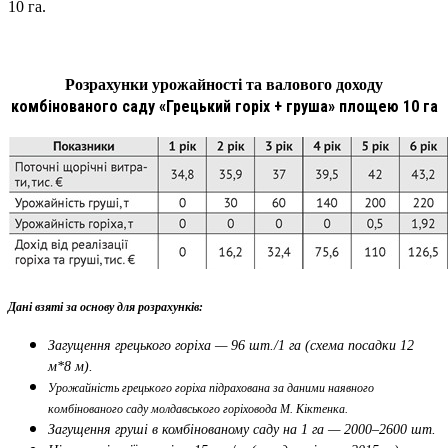
10 га.
Розрахунки урожайності та валового доходу
комбінованого саду «Грецький горіх + груша» площею 10 га
Дані взяті за основу для розрахунків:
Загущення грецького горіха — 96 шт./1 га (схема посадки 12
м*8 м).
Урожайність грецького горіха підрахована за даними наявного
комбінованого саду молдавського горіховода М. Кіктенка.
Загущення груші в комбінованому саду на 1 га — 2000–2600 шт.