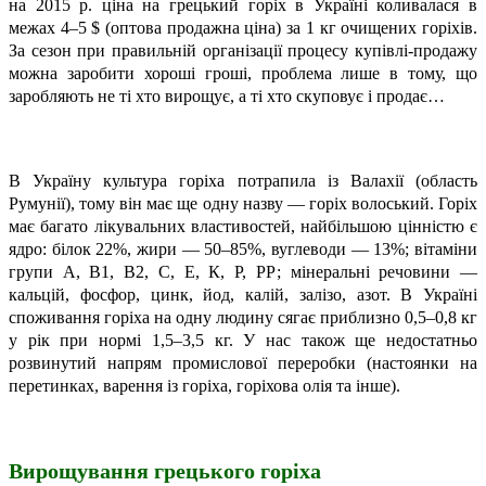
на 2015 р. ціна на грецький горіх в Україні коливалася в
межах 4–5 $ (оптова продажна ціна) за 1 кг очищених горіхів.
За сезон при правильній організації процесу купівлі-продажу
можна заробити хороші гроші, проблема лише в тому, що
заробляють не ті хто вирощує, а ті хто скуповує і продає…
В Україну культура горіха потрапила із Валахії (область
Румунії), тому він має ще одну назву — горіх волоський. Горіх
має багато лікувальних властивостей, найбільшою цінністю є
ядро: білок 22%, жири — 50–85%, вуглеводи — 13%; вітаміни
групи А, В1, В2, С, Е, К, Р, РР; мінеральні речовини —
кальцій, фосфор, цинк, йод, калій, залізо, азот. В Україні
споживання горіха на одну людину сягає приблизно 0,5–0,8 кг
у рік при нормі 1,5–3,5 кг. У нас також ще недостатньо
розвинутий напрям промислової переробки (настоянки на
перетинках, варення із горіха, горіхова олія та інше).
Вирощування грецького горіха