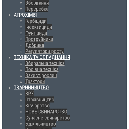
Зберігання
Переробка
АГРОХІМІЯ
Гербіциди
Інсектициди
Фунгіциди
Протруйники
Добрива
Регулятори росту
ТЕХНІКА ТА ОБЛАДНАННЯ
Збиральна техніка
Посівна техніка
Захист рослин
Трактори
ТВАРИННИЦТВО
ВРХ
Птахівництво
Вівчарство
НОВЕ СВИНАРСТВО
Сучасне свинарство
Бджільництво