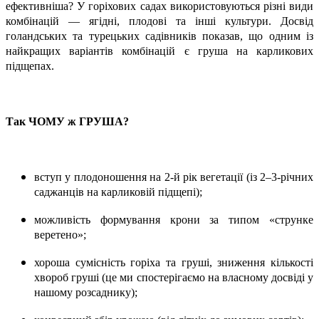
ефективніша? У горіхових садах використовуються різні види
комбінацій — ягідні, плодові та інші культури. Досвід
голандських та турецьких садівників показав, що одним із
найкращих варіантів комбінацій є груша на карликових
підщепах.
Так ЧОМУ ж ГРУША?
вступ у плодоношення на 2-й рік вегетації (із 2–3-річних
саджанців на карликовій підщепі);
можливість формування крони за типом «струнке
веретено»;
хороша сумісність горіха та груші, зниження кількості
хвороб груші (це ми спостерігаємо на власному досвіді у
нашому розсаднику);