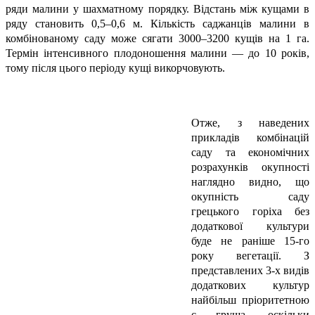
ряди малини у шахматному порядку. Відстань між кущами в
ряду становить 0,5–0,6 м. Кількість саджанців малини в
комбінованому саду може сягати 3000–3200 кущів на 1 га.
Термін інтенсивного плодоношення малини — до 10 років,
тому після цього періоду кущі викорчовують.
Отже, з наведених
прикладів комбінацій
саду та економічних
розрахунків окупності
наглядно видно, що
окупність саду
грецького горіха без
додаткової культури
буде не раніше 15-го
року вегетації. З
представлених 3-х видів
додаткових культур
найбільш пріоритетною
є груша, оскільки