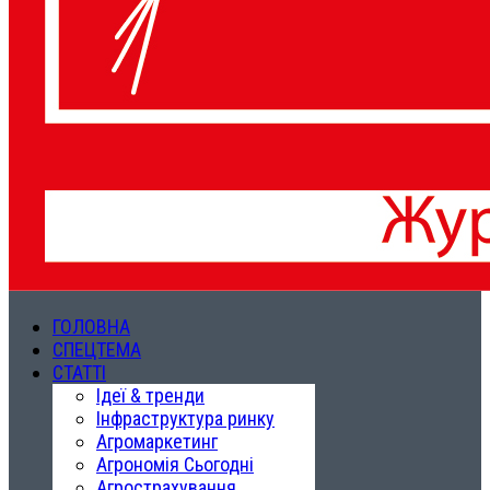
ГОЛОВНА
СПЕЦТЕМА
СТАТТІ
Ідеї & тренди
Інфраструктура ринку
Агромаркетинг
Агрономія Сьогодні
Агрострахування