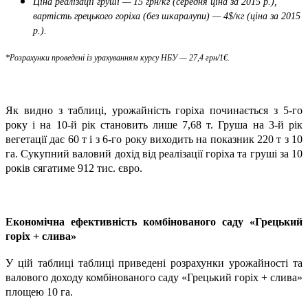
Ціна реалізації груші — 15 грн/кг (середня ціна за 2015 р.),
вартість грецького горіха (без шкаралупи) — 4$/кг (ціна за 2015
р.).
*Розрахунки проведені із урахуванням курсу НБУ — 27,4 грн/1€.
Як видно з таблиці, урожайність горіха починається з 5-го
року і на 10-й рік становить лише 7,68 т. Груша на 3-й рік
вегетації дає 60 т і з 6-го року виходить на показник 220 т з 10
га. Сукупний валовий дохід від реалізації горіха та груші за 10
років сягатиме
912 тис. євро.
Економічна ефективність комбінованого саду «Грецький
горіх + слива»
У цій таблиці таблиці приведені розрахунки урожайності та
валового доходу комбінованого саду «Грецький горіх + слива»
площею 10 га.