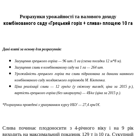
Розрахунки урожайності та валового доходу
комбінованого саду «Грецький горіх + слива» площею 10 га
Дані взяті за основу для розрахунків:
Загущення грецького горіха — 96 шт./1 га (схема посадки 12 м*8 м).
Загущення сливи в комбінованому саду на 1 га — 264 шт.
Урожайність грецького горіха та сливи підрахована за даними наявного
комбінованого саду молдавського горіховода М. Кіктенка.
Ціна реалізації сливи — 12 грн/кг (у свіжому вигляді, ціна за 2015 р.),
вартість грецького горіха (без шкаралупи) — 4$/кг (ціна за 2015 р.).
*Розрахунки проведені з урахуванням курсу НБУ — 27,4 грн/1€.
Слива починає плодоносити з 4-річного віку і на 9 рік
виходить на максимальний показник 129 т із 10 га. Сукупний