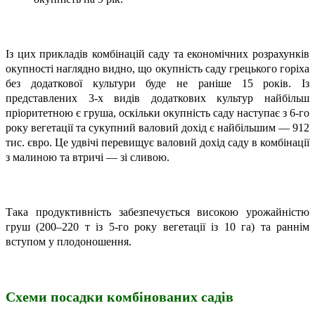
Із цих прикладів комбінацій саду та економічних розрахунків
окупності наглядно видно, що окупність саду грецького горіха
без додаткової культури буде не раніше 15 років. Із
представлених 3-х видів додаткових культур найбільш
пріоритетною є груша, оскільки окупність саду наступає з 6-го
року вегетації та сукупний валовий дохід є найбільшим — 912
тис. євро. Це удвічі перевищує валовий дохід саду в комбінації
з малиною та втричі — зі сливою.
Така продуктивність забезпечується високою урожайністю
груш (200–220 т із 5-го року вегетації із 10 га) та раннім
вступом у плодоношення.
Схеми посадки комбінованих садів