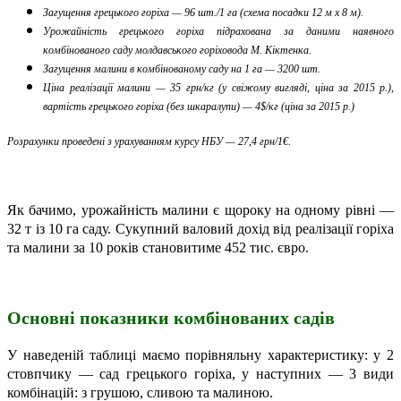
Загущення грецького горіха — 96 шт./1 га (схема посадки 12 м х 8 м).
Урожайність грецького горіха підрахована за даними наявного
комбінованого саду молдавського горіховода М. Кіктенка.
Загущення малини в комбінованому саду на 1 га — 3200 шт.
Ціна реалізації малини — 35 грн/кг (у свіжому вигляді, ціна за 2015 р.),
вартість грецького горіха (без шкаралупи) — 4$/кг (ціна за 2015 р.)
Розрахунки проведені з урахуванням курсу НБУ — 27,4 грн/1€.
Як бачимо, урожайність малини є щороку на одному рівні —
32 т із 10 га саду. Сукупний валовий дохід від реалізації горіха
та малини за 10 років становитиме 452 тис. євро.
Основні показники комбінованих садів
У наведеній таблиці маємо порівняльну характеристику: у 2
стовпчику — сад грецького горіха, у наступних — 3 види
комбінацій: з грушою, сливою та малиною.