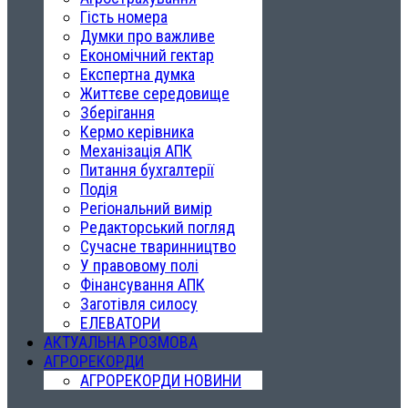
Гість номера
Думки про важливе
Економічний гектар
Експертна думка
Життєве середовище
Зберігання
Кермо керівника
Механізація АПК
Питання бухгалтерії
Подія
Регіональний вимір
Редакторський погляд
Сучасне тваринництво
У правовому полі
Фінансування АПК
Заготівля силосу
ЕЛЕВАТОРИ
АКТУАЛЬНА РОЗМОВА
АГРОРЕКОРДИ
АГРОРЕКОРДИ НОВИНИ