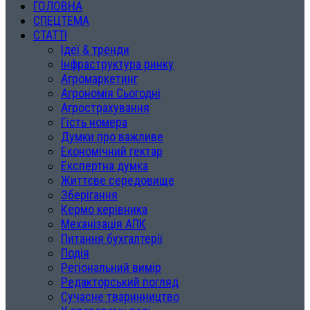
ГОЛОВНА
СПЕЦТЕМА
СТАТТІ
Ідеї & тренди
Інфраструктура ринку
Агромаркетинг
Агрономія Сьогодні
Агрострахування
Гість номера
Думки про важливе
Економічний гектар
Експертна думка
Життєве середовище
Зберігання
Кермо керівника
Механізація АПК
Питання бухгалтерії
Подія
Регіональний вимір
Редакторський погляд
Сучасне тваринництво