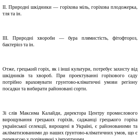
ІІ. Природні шкідники — горіхова міль, горіхова плодожерка,
тля та ін.
ІІІ. Природні хвороби — бура плямистість, фітофтороз,
бактеріоз та ін.
Отже, грецький горіх, як і інші культури, потребує захисту від
шкідників та хвороб. При проектуванні горіхового саду
потрібно враховувати грунтово-кліматичні умови регіону
посадки та вибирати районовані сорти.
Зі слів Максима Калайди, директора Центру промислового
вирощування грецьких горіхів, саджанці грецького горіха
української селекції, вирощені в Україні, є районованими та
акліматизованими до наших ґрунтово-кліматичних умов, що є
перевагою у порівнянні з імпортними.