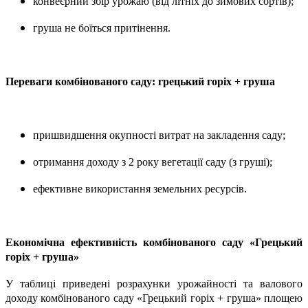
конвеєрний збір урожаю (від літніх до зимових сортів);
груша не боїться притінення.
Переваги комбінованого саду: грецький горіх + груша
пришвидшення окупності витрат на закладення саду;
отримання доходу з 2 року вегетації саду (з груші);
ефективне використання земельних ресурсів.
Економічна ефективність комбінованого саду «Грецький
горіх + груша»
У таблиці приведені розрахунки урожайності та валового
доходу комбінованого саду «Грецький горіх + груша» площею