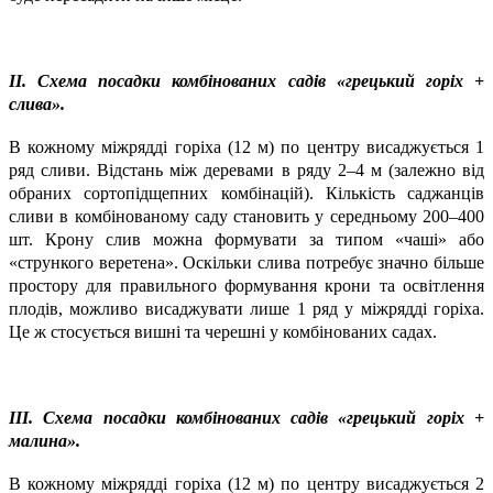
ІІ. Схема посадки комбінованих садів «грецький горіх +
слива».
В кожному міжрядді горіха (12 м) по центру висаджується 1
ряд сливи. Відстань між деревами в ряду 2–4 м (залежно від
обраних сортопідщепних комбінацій). Кількість саджанців
сливи в комбінованому саду становить у середньому 200–400
шт. Крону слив можна формувати за типом «чаші» або
«стрункого веретена». Оскільки слива потребує значно більше
простору для правильного формування крони та освітлення
плодів, можливо висаджувати лише 1 ряд у міжрядді горіха.
Це ж стосується вишні та черешні у комбінованих садах.
ІІІ. Схема посадки комбінованих садів «грецький горіх +
малина».
В кожному міжрядді горіха (12 м) по центру висаджується 2