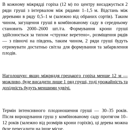
В кожному міжрядді горіха (12 м) по центру висаджується 2
ряди груші з інтервалом між рядами 1–1,5 м. Відстань між
деревами в ряду 0,5–1 м (залежно від обраних сортів). Таким
чином, загущення груші в комбінованому саду в середньому
становить 2000–2600 шт./га. Формування крони груші
здійснюється за типом «струнке веретено», розміщення рядів
— з півночі на південь, таким чином, 2 ряди груші будуть
отримувати достатньо світла для формування та забарвлення
плодів.
Наголошую: якщо міжряддя грецького горіха менше 12 м —
можливо, буде висадити лише 1 ряд груші, тоді урожайність та
дохідність будуть меншими удвічі.
Термін інтенсивного плодоношення груші — 30–35 років.
Після вирощування груш у комбінованому саду протягом 10–
12 років (залежно від розмірів крони горіхів), ці дерева можна
буде пересадити на інше місце.