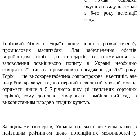
окупність саду наступає
з 6-го року вегетації
саду.
Горіховий бізнес в Україні лише починає розвиватися (у
промислових масштабах). Для забезпечення обсягів
виробництва горіха до стандартів їх споживання та
задоволення зовнішнього попиту в Україні необхідно
створити 25 тис. га промислових насаджень до 2025 року.
Горіх — це високорентабельна довгострокова інвестиція, але
потрібно враховувати, що перший невеликий урожай можна
отримати лише з 5–7-річного віку (зі щеплених сортових
горіхів), тому доцільно створювати комбінований сад із
використанням плодово-ягідних культур.
За оцінками експертів, Україна належить до числа країн із
найвищим рейтингом щодо потенційних можливостей у