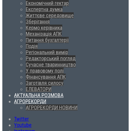
Економічний гектар
Експертна думка
Життєве середовище
Зберігання
Кермо керівника
Механізація АПК
Питання бухгалтерії
Подія
Регіональний вимір
Редакторський погляд
Сучасне тваринництво
У правовому полі
Фінансування АПК
Заготівля силосу
ЕЛЕВАТОРИ
АКТУАЛЬНА РОЗМОВА
АГРОРЕКОРДИ
АГРОРЕКОРДИ НОВИНИ
Twitter
Youtube