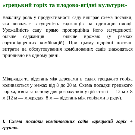
«грецький горіх та плодово-ягідні культури»
Важливу роль у продуктивності саду відіграє схема посадки,
яка визначає загущеність саджанців на одиницю площі.
Урожайність саду прямо пропорційна його загущеності:
більше саджанців — більше врожаю (у рамках
сортопідщепних комбінацій). При цьому щорічні поточні
витрати на обслуговування комбінованих садів знаходяться
приблизно на одному рівні.
Міжряддя та відстань між деревами в садах грецького горіха
коливаються у межах від 8 до 20 м. Схема посадки грецького
горіха, взята за основу для розрахунків у цій статті — 12 м х 8
м (12 м — міжряддя, 8 м — відстань між горіхами в ряду).
І. Схема посадки комбінованих садів «грецький горіх +
груша».