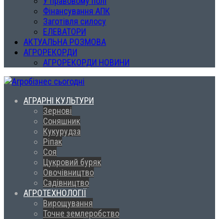
У правовому полі
Фінансування АПК
Заготівля силосу
ЕЛЕВАТОРИ
АКТУАЛЬНА РОЗМОВА
АГРОРЕКОРДИ
АГРОРЕКОРДИ НОВИНИ
АГРАРНІ КУЛЬТУРИ
Зернові
Соняшник
Кукурудза
Ріпак
Соя
Цукровий буряк
Овочівництво
Садівництво
АГРОТЕХНОЛОГІЇ
Вирощування
Точне землеробство