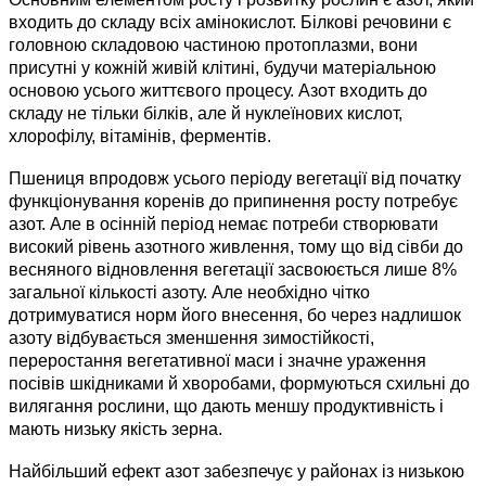
входить до складу всіх амінокислот. Білкові речовини є
головною складовою частиною протоплазми, вони
присутні у кожній живій клітині, будучи матеріальною
основою усього життєвого процесу. Азот входить до
складу не тільки білків, але й нуклеїнових кислот,
хлорофілу, вітамінів, ферментів.
Пшениця впродовж усього періоду вегетації від початку
функціонування коренів до припинення росту потребує
азот. Але в осінній період немає потреби створювати
високий рівень азотного живлення, тому що від сівби до
весняного відновлення вегетації засвоюється лише 8%
загальної кількості азоту. Але необхідно чітко
дотримуватися норм його внесення, бо через надлишок
азоту відбувається зменшення зимостійкості,
переростання вегетативної маси і значне ураження
посівів шкідниками й хворобами, формуються схильні до
вилягання рослини, що дають меншу продуктивність і
мають низьку якість зерна.
Найбільший ефект азот забезпечує у районах із низькою