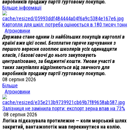
виробників продажу партії гуртовому покупцю.
Більше інформації
Картопля для шкіл: потреба оцінюється в 180 тисяч тонн
Агроновини
Держава стане одним із найбільших покупців картоплі в
країні вже цієї осені. Безплатне гаряче харчування з
першого вересня охоплює школярів усіх одинадцяти
класів, і базові овочі до нього закуповують
централізовано, за бюджетні кошти. Умови участі в
таких закупівлях відрізняються від звичного для
виробників продажу партії гуртовому покупцю.
08 серпня 2026
Більше
Агроновини
Залізниця не замінила порти: експорт зерна впав на 73%
08 серпня 2026
Логіка підказувала протилежне — коли морський шлях
закритий, вантажопотік мав перекинутися на колію.