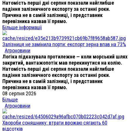
Натомість перші дні серпня показали найглибше
падіння залізничного експорту за останні роки.
Причина не в самій залізниці, і представник
перевізника назвав її прямо.
Більше інформації
Залізниця не замінила порти: експорт зерна впав на 73%
Агроновини
Логіка підказувала протилежне — коли морський шлях
закритий, вантажопотік мав перекинутися на колію.
Натомість перші дні серпня показали найглибше
падіння залізничного експорту за останні роки.
Причина не в самій залізниці, і представник
перевізника назвав її прямо.
08 серпня 2026
Більше
Агроновини
Хвороби соняшнику: втрати врожаю сягають 60
відсотків