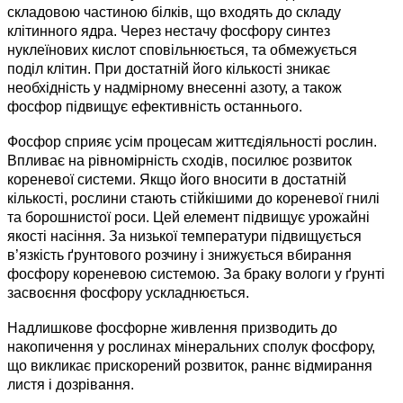
складовою частиною білків, що входять до складу
клітинного ядра. Через нестачу фосфору синтез
нуклеїнових кислот сповільнюється, та обмежується
поділ клітин. При достатній його кількості зникає
необхідність у надмірному внесенні азоту, а також
фосфор підвищує ефективність останнього.
Фосфор сприяє усім процесам життєдіяльності рослин.
Впливає на рівномірність сходів, посилює розвиток
кореневої системи. Якщо його вносити в достатній
кількості, рослини стають стійкішими до кореневої гнилі
та борошнистої роси. Цей елемент підвищує урожайні
якості насіння. За низької температури підвищується
в’язкість ґрунтового розчину і знижується вбирання
фосфору кореневою системою. За браку вологи у ґрунті
засвоєння фосфору ускладнюється.
Надлишкове фосфорне живлення призводить до
накопичення у рослинах мінеральних сполук фосфору,
що викликає прискорений розвиток, раннє відмирання
листя і дозрівання.