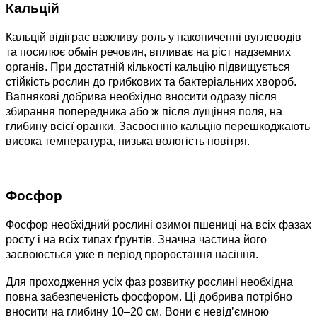
Кальцій
Кальцій відіграє важливу роль у накопиченні вуглеводів
та посилює обмін речовин, впливає на ріст надземних
органів. При достатній кількості кальцію підвищується
стійкість рослин до грибкових та бактеріальних хвороб.
Вапнякові добрива необхідно вносити одразу після
збирання попередника або ж після лущіння поля, на
глибину всієї оранки. Засвоєнню кальцію перешкоджають
висока температура, низька вологість повітря.
Фосфор
Фосфор необхідний рослині озимої пшениці на всіх фазах
росту і на всіх типах ґрунтів. Значна частина його
засвоюється уже в період проростання насіння.
Для проходження усіх фаз розвитку рослині необхідна
повна забезпеченість фосфором. Ці добрива потрібно
вносити на глибину 10–20 см. Вони є невід’ємною