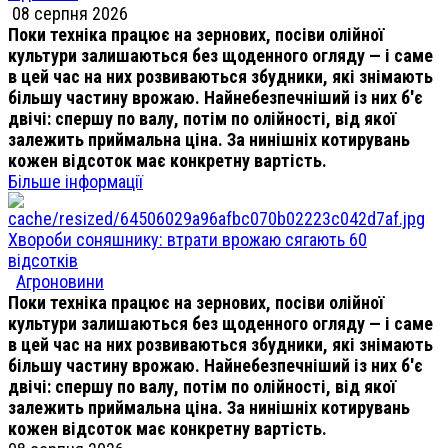
08 серпня 2026
Поки техніка працює на зернових, посіви олійної
культури залишаються без щоденного огляду — і саме
в цей час на них розвиваються збудники, які знімають
більшу частину врожаю. Найнебезпечніший із них б'є
двічі: спершу по валу, потім по олійності, від якої
залежить приймальна ціна. За нинішніх котирувань
кожен відсоток має конкретну вартість.
Більше інформації
Хвороби соняшнику: втрати врожаю сягають 60
відсотків
Агроновини
Поки техніка працює на зернових, посіви олійної
культури залишаються без щоденного огляду — і саме
в цей час на них розвиваються збудники, які знімають
більшу частину врожаю. Найнебезпечніший із них б'є
двічі: спершу по валу, потім по олійності, від якої
залежить приймальна ціна. За нинішніх котирувань
кожен відсоток має конкретну вартість.