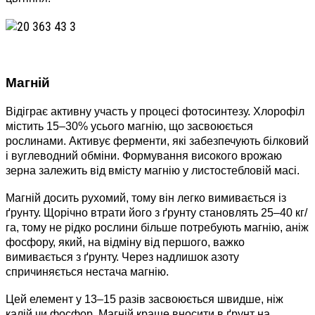
Магній
Відіграє активну участь у процесі фотосинтезу. Хлорофіл
містить 15–30% усього магнію, що засвоюється
рослинами. Активує ферменти, які забезпечують білковий
і вуглеводний обміни. Формування високого врожаю
зерна залежить від вмісту магнію у листостебловій масі.
Магній досить рухомий, тому він легко вимивається із
ґрунту. Щорічно втрати його з ґрунту становлять 25–40 кг/
га, тому не рідко рослини більше потребують магнію, аніж
фосфору, який, на відміну від першого, важко
вимивається з ґрунту. Через надлишок азоту
спричиняється нестача магнію.
Цей елемент у 13–15 разів засвоюється швидше, ніж
калій чи фосфор. Магній краще вносити в ґрунт на