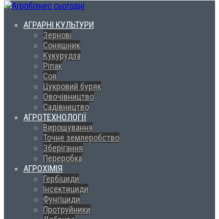
АГРАРНІ КУЛЬТУРИ
Зернові
Соняшник
Кукурудза
Ріпак
Соя
Цукровий буряк
Овочівництво
Садівництво
АГРОТЕХНОЛОГІЇ
Вирощування
Точне землеробство
Зберігання
Переробка
АГРОХІМІЯ
Гербіциди
Інсектициди
Фунгіциди
Протруйники