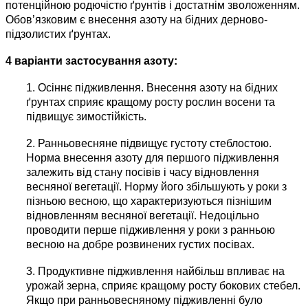
потенційною родючістю ґрунтів і достатнім зволоженням.
Обов’язковим є внесення азоту на бідних дерново-
підзолистих ґрунтах.
4 варіанти застосування азоту:
1. Осіннє підживлення. Внесення азоту на бідних
ґрунтах сприяє кращому росту рослин восени та
підвищує зимостійкість.
2. Ранньовесняне підвищує густоту стеблостою.
Норма внесення азоту для першого підживлення
залежить від стану посівів і часу відновлення
весняної вегетації. Норму його збільшують у роки з
пізньою весною, що характеризуються пізнішим
відновленням весняної вегетації. Недоцільно
проводити перше підживлення у роки з ранньою
весною на добре розвинених густих посівах.
3. Продуктивне підживлення найбільш впливає на
урожай зерна, сприяє кращому росту бокових стебел.
Якщо при ранньовесняному підживленні було