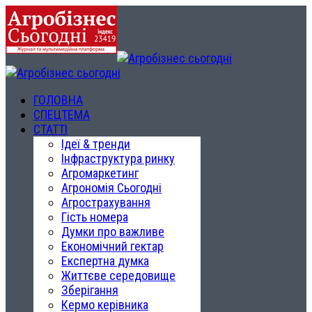
ГОЛОВНА
СПЕЦТЕМА
СТАТТІ
Ідеї & тренди
Інфраструктура ринку
Агромаркетинг
Агрономія Сьогодні
Агрострахування
Гість номера
Думки про важливе
Економічний гектар
Експертна думка
Життєве середовище
Зберігання
Кермо керівника