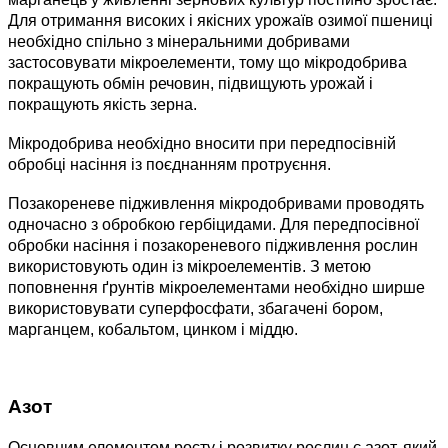
Для отримання високих і якісних урожаїв озимої пшениці
необхідно спільно з мінеральними добривами
застосовувати мікроелементи, тому що мікродобрива
покращують обмін речовин, підвищують урожай і
покращують якість зерна.
Мікродобрива необхідно вносити при передпосівній
обробці насіння із поєднанням протруєння.
Позакореневе підживлення мікродобривами проводять
одночасно з обробкою гербіцидами. Для передпосівної
обробки насіння і позакореневого підживлення рослин
використовують один із мікроелементів. З метою
поповнення ґрунтів мікроелементами необхідно ширше
використовувати суперфосфати, збагачені бором,
марганцем, кобальтом, цинком і міддю.
Азот
Основним елементом росту і розвитку рослин є азот, який