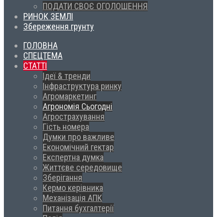
ПОДАТИ СВОЄ ОГОЛОШЕННЯ
РИНОК ЗЕМЛІ
Збереження грунту
ГОЛОВНА
СПЕЦТЕМА
СТАТТІ
Ідеї & тренди
Інфраструктура ринку
Агромаркетинг
Агрономія Сьогодні
Агрострахування
Гість номера
Думки про важливе
Економічний гектар
Експертна думка
Життєве середовище
Зберігання
Кермо керівника
Механізація АПК
Питання бухгалтерії