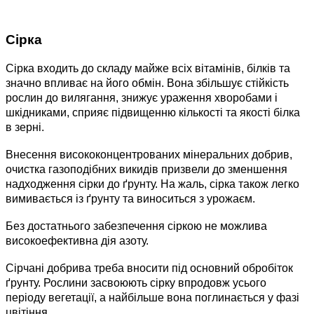
Сірка
Сірка входить до складу майже всіх вітамінів, білків та
значно впливає на його обмін. Вона збільшує стійкість
рослин до вилягання, знижує ураження хворобами і
шкідниками, сприяє підвищенню кількості та якості білка
в зерні.
Внесення висококонцентрованих мінеральних добрив,
очистка газоподібних викидів призвели до зменшення
надходження сірки до ґрунту. На жаль, сірка також легко
вимивається із ґрунту та виноситься з урожаєм.
Без достатнього забезпечення сіркою не можлива
високоефективна дія азоту.
Сірчані добрива треба вносити під основний обробіток
ґрунту. Рослини засвоюють сірку впродовж усього
періоду вегетації, а найбільше вона поглинається у фазі
цвітіння.