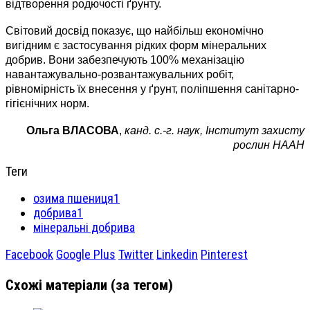
відтворення родючості ґрунту.
Світовий досвід показує, що найбільш економічно
вигідним є застосування рідких форм мінеральних
добрив. Вони забезпечують 100% механізацію
навантажувально-розвантажувальних робіт,
рівномірність їх внесення у ґрунт, поліпшення санітарно-
гігієнічних норм.
Ольга ВЛАСОВА
,
канд. с.-г. наук,
Інститут захисту
рослин НААН
Теги
озима пшениця1
добрива1
мінеральні добрива
Facebook
Google Plus
Twitter
Linkedin
Pinterest
Схожі матеріали (за тегом)