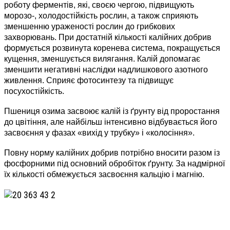
роботу ферментів, які, своєю чергою, підвищують
морозо-, холодостійкість рослин, а також сприяють
зменшенню ураженості рослин до грибкових
захворювань. При достатній кількості калійних добрив
формується розвинута коренева система, покращується
кущення, зменшується вилягання. Калій допомагає
зменшити негативні наслідки надлишкового азотного
живлення. Сприяє фотосинтезу та підвищує
посухостійкість.
Пшениця озима засвоює калій із ґрунту від проростання
до цвітіння, але найбільш інтенсивно відбувається його
засвоєння у фазах «вихід у трубку» і «колосіння».
Повну норму калійних добрив потрібно вносити разом із
фосфорними під основний обробіток ґрунту. За надмірної
їх кількості обмежується засвоєння кальцію і магнію.