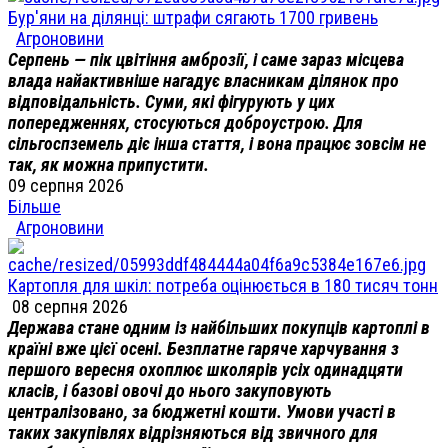
Бур'яни на ділянці: штрафи сягають 1700 гривень
Агроновини
Серпень — пік цвітіння амброзії, і саме зараз місцева
влада найактивніше нагадує власникам ділянок про
відповідальність. Суми, які фігурують у цих
попередженнях, стосуються доброустрою. Для
сільгоспземель діє інша стаття, і вона працює зовсім не
так, як можна припустити.
09 серпня 2026
Більше
Агроновини
Картопля для шкіл: потреба оцінюється в 180 тисяч тонн
08 серпня 2026
Держава стане одним із найбільших покупців картоплі в
країні вже цієї осені. Безплатне гаряче харчування з
першого вересня охоплює школярів усіх одинадцяти
класів, і базові овочі до нього закуповують
централізовано, за бюджетні кошти. Умови участі в
таких закупівлях відрізняються від звичного для