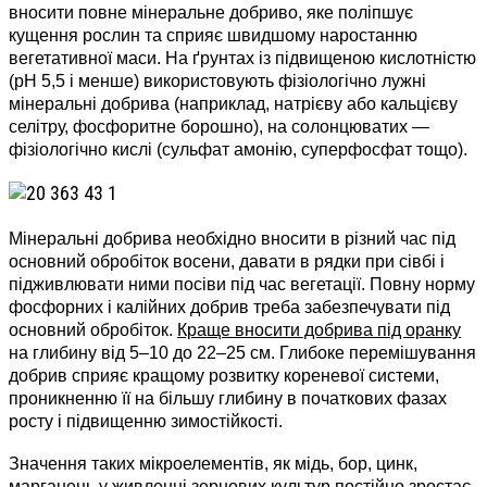
вносити повне мінеральне добриво, яке поліпшує
кущення рослин та сприяє швидшому наростанню
вегетативної маси. На ґрунтах із підвищеною кислотністю
(рН 5,5 і менше) використовують фізіологічно лужні
мінеральні добрива (наприклад, натрієву або кальцієву
селітру, фосфоритне борошно), на солонцюватих —
фізіологічно кислі (сульфат амонію, суперфосфат тощо).
Мінеральні добрива необхідно вносити в різний час під
основний обробіток восени, давати в рядки при сівбі і
підживлювати ними посіви під час вегетації. Повну норму
фосфорних і калійних добрив треба забезпечувати під
основний обробіток.
Краще вносити добрива під оранку
на глибину від 5–10 до 22–25 см. Глибоке перемішування
добрив сприяє кращому розвитку кореневої системи,
проникненню її на більшу глибину в початкових фазах
росту і підвищенню зимостійкості.
Значення таких мікроелементів, як мідь, бор, цинк,
марганець у живленні зернових культур постійно зростає.