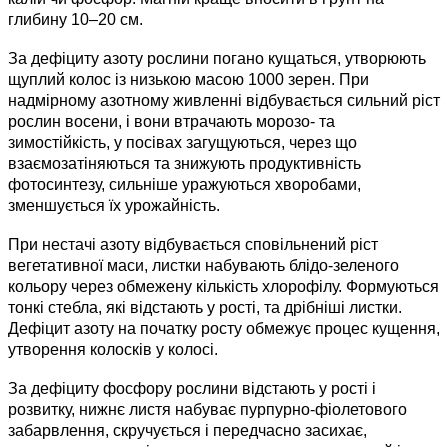
глибину 10–20 см.
За дефіциту азоту рослини погано кущаться, утворюють
щуплий колос із низькою масою 1000 зерен. При
надмірному азотному живленні відбувається сильний ріст
рослин восени, і вони втрачають морозо- та
зимостійкість, у посівах загущуються, через що
взаємозатіняються та знижують продуктивність
фотосинтезу, сильніше уражуються хворобами,
зменшується їх урожайність.
При нестачі азоту відбувається сповільнений ріст
вегетативної маси, листки набувають блідо-зеленого
кольору через обмежену кількість хлорофілу. Формуються
тонкі стебла, які відстають у рості, та дрібніші листки.
Дефіцит азоту на початку росту обмежує процес кущення,
утворення колосків у колосі.
За дефіциту фосфору рослини відстають у рості і
розвитку, нижнє листя набуває пурпурно-фіолетового
забарвлення, скручується і передчасно засихає,