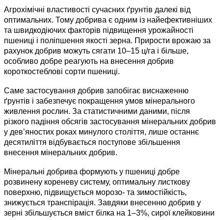
Агрохімічні властивості сучасних ґрунтів далекі від
оптимальних. Тому добрива є одним із найефективніших
та швидкодіючих факторів підвищення урожайності
пшениці і поліпшення якості зерна. Прирости врожаю за
рахунок добрив можуть сягати 10–15 ц/га і більше,
особливо добре реагують на внесення добрив
короткостеблові сорти пшениці.
Саме застосування добрив запобігає виснаженню
ґрунтів і забезпечує покращення умов мінерального
живлення рослин. За статистичними даними, після
різкого падіння обсягів застосування мінеральних добрив
у дев’яностих роках минулого століття, лише останнє
десятиліття відбувається поступове збільшення
внесення мінеральних добрив.
Мінеральні добрива формують у пшениці добре
розвинену кореневу систему, оптимальну листкову
поверхню, підвищується морозо- та зимостійкість,
знижується транспірація. Завдяки внесенню добрив у
зерні збільшується вміст білка на 1–3%, сирої клейковини