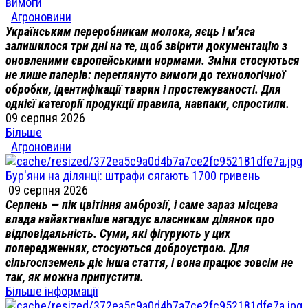
вимоги
Агроновини
Українським переробникам молока, яєць і м'яса
залишилося три дні на те, щоб звірити документацію з
оновленими європейськими нормами. Зміни стосуються
не лише паперів: переглянуто вимоги до технологічної
обробки, ідентифікації тварин і простежуваності. Для
однієї категорії продукції правила, навпаки, спростили.
09 серпня 2026
Більше
Агроновини
Бур'яни на ділянці: штрафи сягають 1700 гривень
09 серпня 2026
Серпень — пік цвітіння амброзії, і саме зараз місцева
влада найактивніше нагадує власникам ділянок про
відповідальність. Суми, які фігурують у цих
попередженнях, стосуються доброустрою. Для
сільгоспземель діє інша стаття, і вона працює зовсім не
так, як можна припустити.
Більше інформації