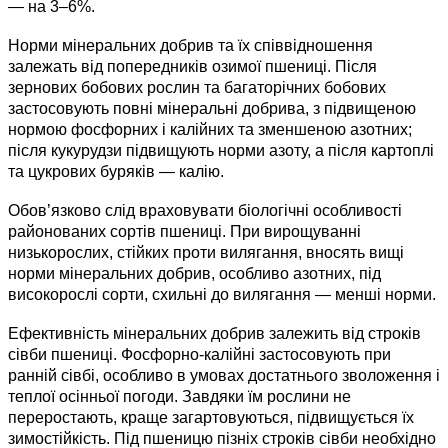
— на 3–6%.
Норми мінеральних добрив та їх співвідношення
залежать від попередників озимої пшениці. Після
зернових бобових рослин та багаторічних бобових
застосовують повні мінеральні добрива, з підвищеною
нормою фосфорних і калійних та зменшеною азотних;
після кукурудзи підвищують норми азоту, а після картоплі
та цукрових буряків — калію.
Обов’язково слід враховувати біологічні особливості
районованих сортів пшениці. При вирощуванні
низькорослих, стійких проти вилягання, вносять вищі
норми мінеральних добрив, особливо азотних, під
високорослі сорти, схильні до вилягання — менші норми.
Ефективність мінеральних добрив залежить від строків
сівби пшениці. Фосфорно-калійні застосовують при
ранній сівбі, особливо в умовах достатнього зволоження і
теплої осінньої погоди. Завдяки їм рослини не
переростають, краще загартовуються, підвищується їх
зимостійкість. Під пшеницю пізніх строків сівби необхідно