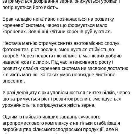
затримується дозрівання зерна, знижується урожай і
погіршується його якість.
Брак кальцію негативно позначається на розвитку
кореневої системи, через що формується мало
кореневих. Зовнішні клітини коренів руйнуються.
Нестача магнію стримує синтез азотовмісних сполук,
фотосинтез, ріст рослин, зменшується стійкість до
хвороб. Через недостатню кількість магнієвих добрив
навесні жовтіє листя. Під час інтенсивного росту і
розвитку слабка коренева система не засвоює достатню
кількість магнію. За таких умов необхідне листкове
внесення.
У разі дефіциту сірки уповільнюється синтез білків, через
що затримується ріст і розвиток рослин, зменшується
урожайність та погіршується якість зерна.
Одним із найважливіших завдань сучасного
агропромислового комплексу є не тільки стабілізація
виробництва сільськогосподарської продукції, але й