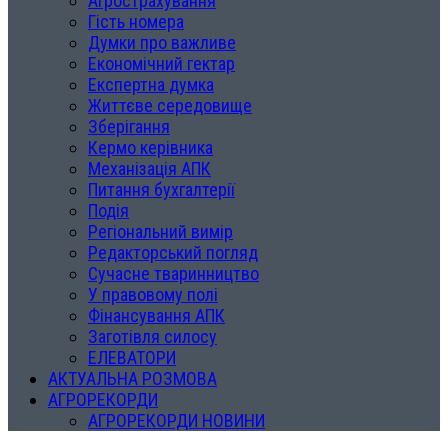
Агрострахування
Гість номера
Думки про важливе
Економічний гектар
Експертна думка
Життєве середовище
Зберігання
Кермо керівника
Механізація АПК
Питання бухгалтерії
Подія
Регіональний вимір
Редакторський погляд
Сучасне тваринництво
У правовому полі
Фінансування АПК
Заготівля силосу
ЕЛЕВАТОРИ
АКТУАЛЬНА РОЗМОВА
АГРОРЕКОРДИ
АГРОРЕКОРДИ НОВИНИ