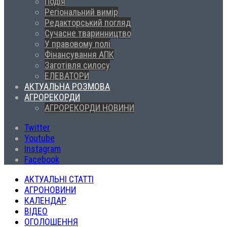
Подія
Регіональний вимір
Редакторський погляд
Сучасне тваринництво
У правовому полі
Фінансування АПК
Заготівля силосу
ЕЛЕВАТОРИ
АКТУАЛЬНА РОЗМОВА
АГРОРЕКОРДИ
АГРОРЕКОРДИ НОВИНИ
Twitter
Youtube
Instagram
Facebook
АКТУАЛЬНІ СТАТТІ
АГРОНОВИНИ
КАЛЕНДАР
ВІДЕО
ОГОЛОШЕННЯ