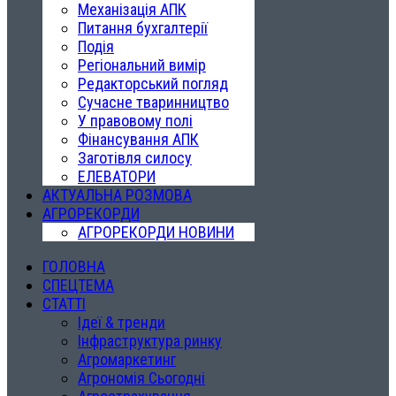
Механізація АПК
Питання бухгалтерії
Подія
Регіональний вимір
Редакторський погляд
Сучасне тваринництво
У правовому полі
Фінансування АПК
Заготівля силосу
ЕЛЕВАТОРИ
АКТУАЛЬНА РОЗМОВА
АГРОРЕКОРДИ
АГРОРЕКОРДИ НОВИНИ
ГОЛОВНА
СПЕЦТЕМА
СТАТТІ
Ідеї & тренди
Інфраструктура ринку
Агромаркетинг
Агрономія Сьогодні