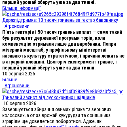
перший урожай зберуть уже за два тижні.
Більше інформації
Держпідтримка: 10 тисяч гривень за гектар бавовнику
Агроновини
П'ять гектарів і 50 тисяч гривень виплат — саме такий
був результат державної програми торік, коли
компенсацію отримали лише два виробники. Попри
мізерний масштаб, у профільному міністерстві
називають культуру стратегічною, і причина лежить не
в аграрній площині. Цьогоріч експеримент триває, і
перший урожай зберуть уже за два тижні.
10 серпня 2026
Більше
Агроновини
Тривалий захист від лускокрилих шкідників
10 серпня 2026
Завершується збирання озимих ріпака та зернових
колосових, а от за врожай кукурудзи та соняшника
аграріям ще доведеться поборотися. Адже, як