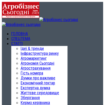
ГОЛОВНА
СПЕЦТЕМА
СТАТТІ
Ідеї & тренди
Інфраструктура ринку
Агромаркетинг
Агрономія Сьогодні
Агрострахування
Гість номера
Думки про важливе
Економічний гектар
Експертна думка
Життєве середовище
Зберігання
Кермо керівника