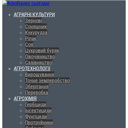
АГРАРНІ КУЛЬТУРИ
Зернові
Соняшник
Кукурудза
Ріпак
Соя
Цукровий буряк
Овочівництво
Садівництво
АГРОТЕХНОЛОГІЇ
Вирощування
Точне землеробство
Зберігання
Переробка
АГРОХІМІЯ
Гербіциди
Інсектициди
Фунгіциди
Протруйники