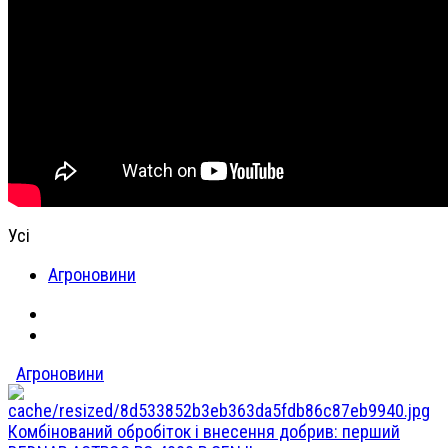
Усі
Агроновини
Агроновини
Комбінований обробіток і внесення добрив: перший