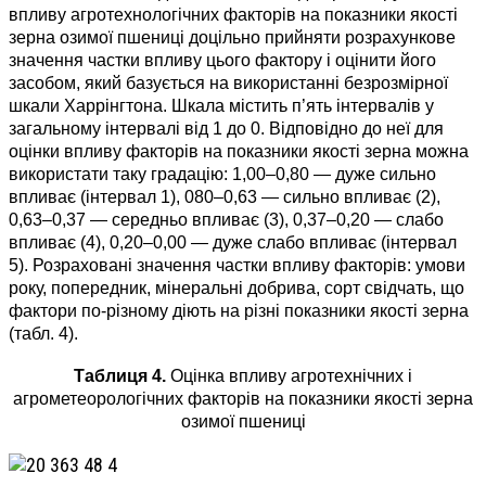
впливу агротехнологічних факторів на показники якості
зерна озимої пшениці доцільно прийняти розрахункове
значення частки впливу цього фактору і оцінити його
засобом, який базується на використанні безрозмірної
шкали Харрінгтона. Шкала містить п’ять інтервалів у
загальному інтервалі від 1 до 0. Відповідно до неї для
оцінки впливу факторів на показники якості зерна можна
використати таку градацію: 1,00–0,80 — дуже сильно
впливає (інтервал 1), 080–0,63 — сильно впливає (2),
0,63–0,37 — середньо впливає (3), 0,37–0,20 — слабо
впливає (4), 0,20–0,00 — дуже слабо впливає (інтервал
5). Розраховані значення частки впливу факторів: умови
року, попередник, мінеральні добрива, сорт свідчать, що
фактори по-різному діють на різні показники якості зерна
(табл. 4).
Таблиця 4.
Оцінка впливу агротехнічних і
агрометеорологічних факторів на показники якості зерна
озимої пшениці