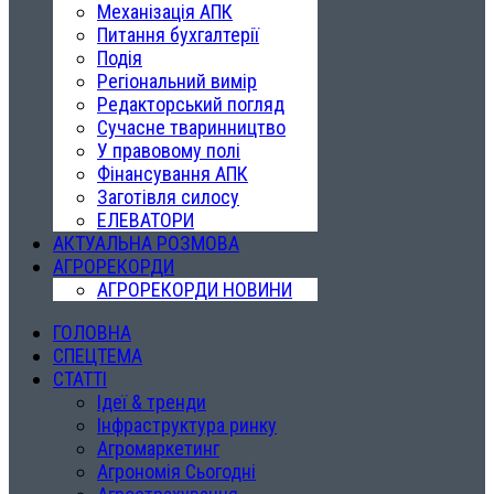
Механізація АПК
Питання бухгалтерії
Подія
Регіональний вимір
Редакторський погляд
Сучасне тваринництво
У правовому полі
Фінансування АПК
Заготівля силосу
ЕЛЕВАТОРИ
АКТУАЛЬНА РОЗМОВА
АГРОРЕКОРДИ
АГРОРЕКОРДИ НОВИНИ
ГОЛОВНА
СПЕЦТЕМА
СТАТТІ
Ідеї & тренди
Інфраструктура ринку
Агромаркетинг
Агрономія Сьогодні