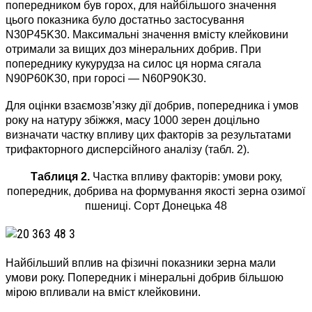
попередником був горох, для найбільшого значення
цього показника було достатньо застосування
N30P45K30. Максимальні значення вмісту клейковини
отримали за вищих доз мінеральних добрив. При
попереднику кукурудза на силос ця норма сягала
N90P60K30, при горосі — N60P90K30.
Для оцінки взаємозв’язку дії добрив, попередника і умов
року на натуру збіжжя, масу 1000 зерен доцільно
визначати частку впливу цих факторів за результатами
трифакторного дисперсійного аналізу (табл. 2).
Таблиця 2.
Частка впливу факторів: умови року,
попередник, добрива на формування якості зерна озимої
пшениці. Сорт Донецька 48
Найбільший вплив на фізичні показники зерна мали
умови року. Попередник і мінеральні добрив більшою
мірою впливали на вміст клейковини.