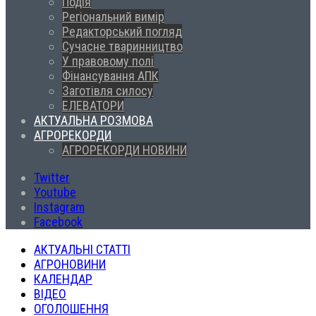
Подія
Регіональний вимір
Редакторський погляд
Сучасне тваринництво
У правовому полі
Фінансування АПК
Заготівля силосу
ЕЛЕВАТОРИ
АКТУАЛЬНА РОЗМОВА
АГРОРЕКОРДИ
АГРОРЕКОРДИ НОВИНИ
Twitter
Youtube
Instagram
Facebook
АКТУАЛЬНІ СТАТТІ
АГРОНОВИНИ
КАЛЕНДАР
ВІДЕО
ОГОЛОШЕННЯ