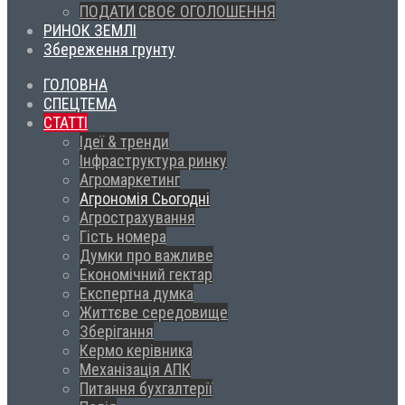
ПОДАТИ СВОЄ ОГОЛОШЕННЯ
РИНОК ЗЕМЛІ
Збереження грунту
ГОЛОВНА
СПЕЦТЕМА
СТАТТІ
Ідеї & тренди
Інфраструктура ринку
Агромаркетинг
Агрономія Сьогодні
Агрострахування
Гість номера
Думки про важливе
Економічний гектар
Експертна думка
Життєве середовище
Зберігання
Кермо керівника
Механізація АПК
Питання бухгалтерії