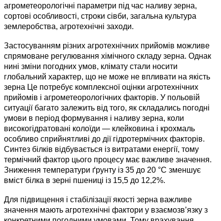
агрометеорологічні параметри під час наливу зерна,
сортові особливості, строки сівби, загальна культура
землеробства, агротехнічні заходи.
Застосуванням різних агротехнічних прийомів можливе
спрямоване регулювання хімічного складу зерна. Однак
нині зміни погодних умов, клімату стали носити
глобальний характер, що не може не впливати на якість
зерна Це потребує комплексної оцінки агротехнічних
прийомів і агрометеорологічних факторів. У польовій
ситуації багато залежить від того, як складались погодні
умови в період формування і наливу зерна, коли
високогідратовані колоїди — клейковина і крохмаль
особливо сприйнятливі до дії гідротермічних факторів.
Синтез білків відбувається із витратами енергії, тому
термічний фактор цього процесу має важливе значення.
Зниження температури ґрунту із 35 до 20 °C зменшує
вміст білка в зерні пшениці із 15,5 до 12,2%.
Для підвищення і стабілізації якості зерна важливе
значення мають агротехнічні фактори у взаємозв’язку з
конкретними погодними умовами. Тому врахування