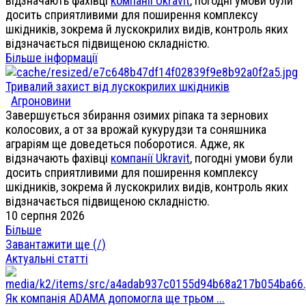
відзначають фахівці
компанії Ukravit
, погодні умови були
досить сприятливими для поширення комплексу
шкідників, зокрема й лускокрилих видів, контроль яких
відзначається підвищеною складністю.
Більше інформації
Тривалий захист від лускокрилих шкідників
Агроновини
Завершується збирання озимих ріпака та зернових
колосових, а от за врожай кукурудзи та соняшника
аграріям ще доведеться поборотися. Адже, як
відзначають фахівці
компанії Ukravit
, погодні умови були
досить сприятливими для поширення комплексу
шкідників, зокрема й лускокрилих видів, контроль яких
відзначається підвищеною складністю.
10 серпня 2026
Більше
Завантажити ще (
/
)
Актуальні статті
Як компанія ADAMA допомогла ще трьом ...