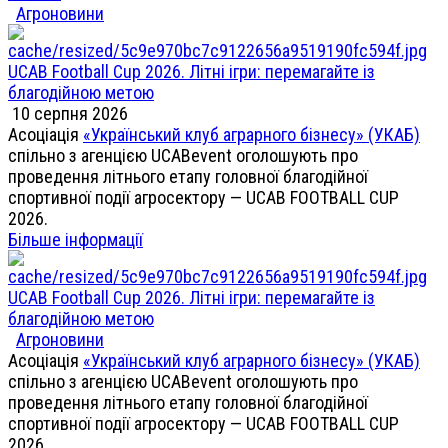
Агроновини
UCAB Football Cup 2026. Літні ігри: перемагайте із
благодійною метою
10 серпня 2026
Асоціація
«Український клуб аграрного бізнесу» (УКАБ)
спільно з агенцією UCABevent оголошують про
проведення літнього етапу головної благодійної
спортивної події агросектору — UCAB FOOTBALL CUP
2026.
Більше інформації
UCAB Football Cup 2026. Літні ігри: перемагайте із
благодійною метою
Агроновини
Асоціація
«Український клуб аграрного бізнесу» (УКАБ)
спільно з агенцією UCABevent оголошують про
проведення літнього етапу головної благодійної
спортивної події агросектору — UCAB FOOTBALL CUP
2026.