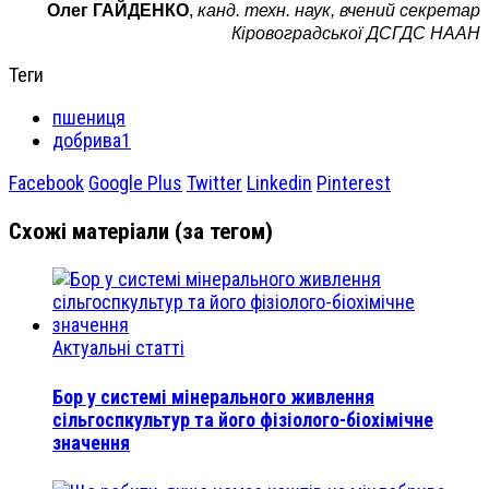
Олег ГАЙДЕНКО
,
канд. техн. наук, вчений секретар
Кіровоградської ДСГДС НААН
Теги
пшениця
добрива1
Facebook
Google Plus
Twitter
Linkedin
Pinterest
Схожі матеріали (за тегом)
Актуальні статті
Бор у системі мінерального живлення
сільгоспкультур та його фізіолого-біохімічне
значення