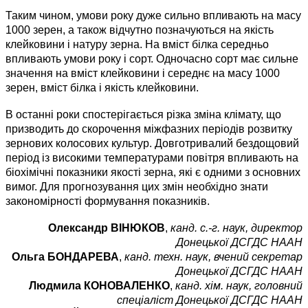
Таким чином, умови року дуже сильно впливають на масу
1000 зерен, а також відчутно позначуються на якість
клейковини і натуру зерна. На вміст білка середньо
впливають умови року і сорт. Одночасно сорт має сильне
значення на вміст клейковини і середнє на масу 1000
зерен, вміст білка і якість клейковини.
В останні роки спостерігається різка зміна клімату, що
призводить до скорочення міжфазних періодів розвитку
зернових колосових культур. Довготривалий бездощовий
період із високими температурами повітря впливають на
біохімічні показники якості зерна, які є одними з основних
вимог. Для прогнозування цих змін необхідно знати
закономірності формування показників.
Олександр ВІНЮКОВ
,
канд. с.-г. наук, директор
Донецької ДСГДС НААН
Ольга БОНДАРЕВА
,
канд. техн. наук, вчений секретар
Донецької ДСГДС НААН
Людмила КОНОВАЛЕНКО
,
канд. хім. наук, головний
спеціаліст Донецької ДСГДС НААН