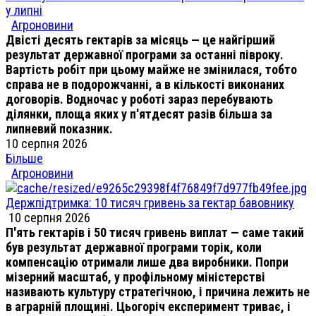
у липні
Агроновини
Двісті десять гектарів за місяць — це найгірший
результат державної програми за останні півроку.
Вартість робіт при цьому майже не змінилася, тобто
справа не в подорожчанні, а в кількості виконаних
договорів. Водночас у роботі зараз перебувають
ділянки, площа яких у п'ятдесят разів більша за
липневий показник.
10 серпня 2026
Більше
Агроновини
Держпідтримка: 10 тисяч гривень за гектар бавовнику
10 серпня 2026
П'ять гектарів і 50 тисяч гривень виплат — саме такий
був результат державної програми торік, коли
компенсацію отримали лише два виробники. Попри
мізерний масштаб, у профільному міністерстві
називають культуру стратегічною, і причина лежить не
в аграрній площині. Цьогоріч експеримент триває, і