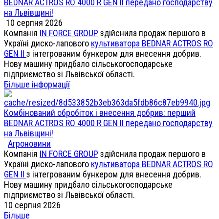
BEDNAR ACTROS RO 4000 R GEN II передано господарству
на Львівщині!
10 серпня 2026
Компанія
IN FORCE GROUP
здійснила продаж першого в
Україні диско-лапового
культиватора BEDNAR ACTROS RO
GEN II
з інтегрованим бункером для внесення добрив.
Нову машину придбало сільськогосподарське
підприємство зі Львівської області.
Більше інформації
Комбінований обробіток і внесення добрив: перший
BEDNAR ACTROS RO 4000 R GEN II передано господарству
на Львівщині!
Агроновини
Компанія
IN FORCE GROUP
здійснила продаж першого в
Україні диско-лапового
культиватора BEDNAR ACTROS RO
GEN II
з інтегрованим бункером для внесення добрив.
Нову машину придбало сільськогосподарське
підприємство зі Львівської області.
10 серпня 2026
Більше