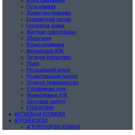
Агрострахування
Гість номера
Думки про важливе
Економічний гектар
Експертна думка
Життєве середовище
Зберігання
Кермо керівника
Механізація АПК
Питання бухгалтерії
Подія
Регіональний вимір
Редакторський погляд
Сучасне тваринництво
У правовому полі
Фінансування АПК
Заготівля силосу
ЕЛЕВАТОРИ
АКТУАЛЬНА РОЗМОВА
АГРОРЕКОРДИ
АГРОРЕКОРДИ НОВИНИ