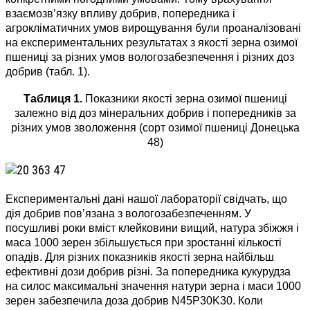
взаємозв’язку впливу добрив, попередника і
агрокліматичних умов вирощування були проаналізовані
на експериментальних результатах з якості зерна озимої
пшениці за різних умов вологозабезпечення і різних доз
добрив (табл. 1).
Таблиця 1.
Показники якості зерна озимої пшениці
залежно від доз мінеральних добрив і попередників за
різних умов зволоження (сорт озимої пшениці Донецька
48)
Експериментальні дані нашої лабораторії свідчать, що
дія добрив пов’язана з вологозабезпеченням. У
посушливі роки вміст клейковини вищий, натура збіжжя і
маса 1000 зерен збільшується при зростанні кількості
опадів. Для різних показників якості зерна найбільш
ефективні дози добрив різні. За попередника кукурудза
на силос максимальні значення натури зерна і маси 1000
зерен забезпечила доза добрив N45P30K30. Коли