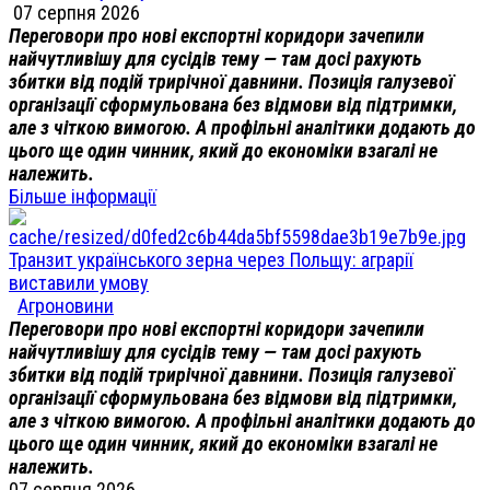
07 серпня 2026
Переговори про нові експортні коридори зачепили
найчутливішу для сусідів тему — там досі рахують
збитки від подій трирічної давнини. Позиція галузевої
організації сформульована без відмови від підтримки,
але з чіткою вимогою. А профільні аналітики додають до
цього ще один чинник, який до економіки взагалі не
належить.
Більше інформації
Транзит українського зерна через Польщу: аграрії
виставили умову
Агроновини
Переговори про нові експортні коридори зачепили
найчутливішу для сусідів тему — там досі рахують
збитки від подій трирічної давнини. Позиція галузевої
організації сформульована без відмови від підтримки,
але з чіткою вимогою. А профільні аналітики додають до
цього ще один чинник, який до економіки взагалі не
належить.
07 серпня 2026