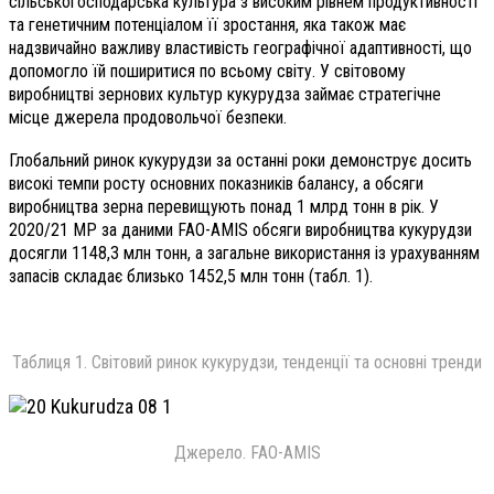
сільськогосподарська культура з високим рівнем продуктивності
та генетичним потенціалом її зростання, яка також має
надзвичайно важливу властивість географічної адаптивності, що
допомогло їй поширитися по всьому світу. У світовому
виробництві зернових культур кукурудза займає стратегічне
місце джерела продовольчої безпеки.
Глобальний ринок кукурудзи за останні роки демонструє досить
високі темпи росту основних показників балансу, а обсяги
виробництва зерна перевищують понад 1 млрд тонн в рік. У
2020/21 МР за даними FAO-AMIS обсяги виробництва кукурудзи
досягли 1148,3 млн тонн, а загальне використання із урахуванням
запасів складає близько 1452,5 млн тонн (табл. 1).
Таблиця 1. Світовий ринок кукурудзи, тенденції та основні тренди
Джерело. FAO-AMIS