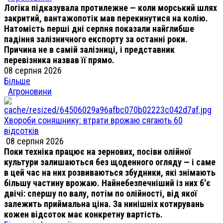
Логіка підказувала протилежне — коли морський шлях
закритий, вантажопотік мав перекинутися на колію.
Натомість перші дні серпня показали найглибше
падіння залізничного експорту за останні роки.
Причина не в самій залізниці, і представник
перевізника назвав її прямо.
08 серпня 2026
Більше
Агроновини
Хвороби соняшнику: втрати врожаю сягають 60
відсотків
08 серпня 2026
Поки техніка працює на зернових, посіви олійної
культури залишаються без щоденного огляду — і саме
в цей час на них розвиваються збудники, які знімають
більшу частину врожаю. Найнебезпечніший із них б'є
двічі: спершу по валу, потім по олійності, від якої
залежить приймальна ціна. За нинішніх котирувань
кожен відсоток має конкретну вартість.