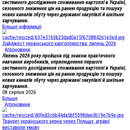
системного дослідження споживання картоплі в Україні,
сезонного зниження цін на ранню продукцію та пошуку
нових каналів збуту через державні закупівлі й шкільне
харчування.
Більше інформації
Дайджест українського картоплярства: липень 2026
Агроновини
Липень 2026 року пройшов під знаком практичного
навчання виробників, оприлюднення першого
системного дослідження споживання картоплі в Україні,
сезонного зниження цін на ранню продукцію та пошуку
нових каналів збуту через державні закупівлі й шкільне
харчування.
08 серпня 2026
Більше
Агроновини
Транзит українського зерна через Польщу: аграрії
виставили умову