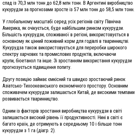
спад із 70,3 млн тонн до 62,8 млн тонн. В Аргентині виробництво
кукурудзи за прогнозами зросте із 57 млн тонн до 58,5 млн тонн.
У глобальному масштабі серед усіх регіонів світу Північна
Америка, як очікується, буде найбільшим ринком кукурудзи.
Більшість кукурудзи, споживаної в регіоні, використовується в
основному як цінний поживний корм для годівлі в тваринництві.
Кукурудза також використовується для переробки широкого
спектру харчових та промислових продуктів, включаючи
крупи, біоетанол та інше. Зі зростанням використання кукурудзи
прогнозується підвищення попиту.
Другу позицію займає ємкісний та швидко зростаючий ринок
Азіатсько-Тихоокеанського економічного простору. Основним
споживачем кукурудзи залишається Китай, де високими темпами
розвивається тваринництво.
Одним із факторів зростання виробництва кукурудзи в світі
залишається високий рівень її продуктивності. Нині в світі є
багато країн, де отримують в середньому 10 і більше тонн
кукурудзи з 1 га (діагр. 2).