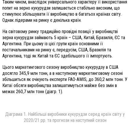
Таким чином, внаслідок універсального характеру її використання
попит на зерно кукурудзи залишається стабільно високим, що
стимулює збільшувати її виробництво в багатьох країнах світу.
Однак лідерами на ринку є декілька країн.
На світовому ринку традиційно провідні позиції у виробництві
зерна кукурудзи займають 5 країн – США, Китай, Бразилія, ЄС та
Аргентина. При цьому із цієї групи країн основними її
постачальниками на ринку є, передусім, США, Бразилія та
Аргентина, тоді як Китай та ЄС здебільшого її імпортують.
Цього маркетингового сезону виробництво кукурудзу в США
досягло 345,9 млн тонн, а в наступному маркетинговому сезоні
збільшиться як очікують експерти FAO-AMIS, до 360,2 млн тонн. У
Китаї обсяги виробництва залишатимуться майже без змін в
межах 260,7 млн тонн (діагр. 1).
Діаграма 1. Найбільші виробники кукурудзи серед країн світу у
2020/21 рр. та прогнози на наступний сезон