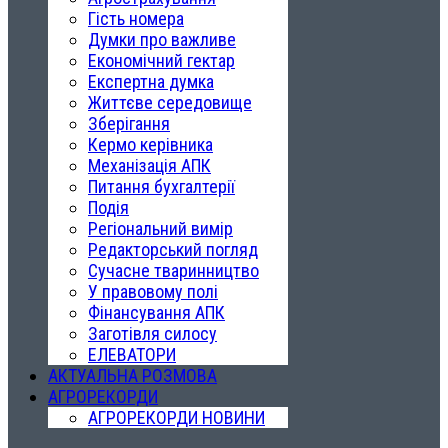
Гість номера
Думки про важливе
Економічний гектар
Експертна думка
Життєве середовище
Зберігання
Кермо керівника
Механізація АПК
Питання бухгалтерії
Подія
Регіональний вимір
Редакторський погляд
Сучасне тваринництво
У правовому полі
Фінансування АПК
Заготівля силосу
ЕЛЕВАТОРИ
АКТУАЛЬНА РОЗМОВА
АГРОРЕКОРДИ
АГРОРЕКОРДИ НОВИНИ