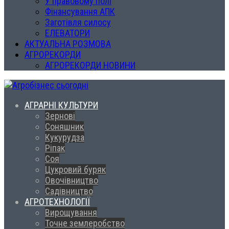
У правовому полі
Фінансування АПК
Заготівля силосу
ЕЛЕВАТОРИ
АКТУАЛЬНА РОЗМОВА
АГРОРЕКОРДИ
АГРОРЕКОРДИ НОВИНИ
АГРАРНІ КУЛЬТУРИ
Зернові
Соняшник
Кукурудза
Ріпак
Соя
Цукровий буряк
Овочівництво
Садівництво
АГРОТЕХНОЛОГІЇ
Вирощування
Точне землеробство