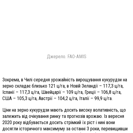
Джерело. FAO-AMIS
Зокрема, в Чилі середня урожайність вирощування кукурудзи на
зерно складає близько 121 ц/га, в Новій Зеландії – 117,3 ц/га,
Іспанії – 117,3 ц/га, Швейцарії – 109 ц/га, Греції – 106,8 ц/га,
США – 105,3 ц/га, Австрії – 104,2 ц/га, Італії – 99,9 ц/га.
Ціни на зерно кукурудзи мають досить високу волативність, що
залежить від очікування ринку та прогнозів врожаю. Із вересня
2020 року відбувається досить стрімкий їх ріст і нині вони
досягли історичного максимуму за останні 3 роки, перевищивши