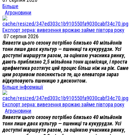
Більше
Агроновини
Експорт зерна: вивезення врожаю займе півтора року
07 серпня 2026
Вивезти цього сезону потрібно близько 40 мільйонів
тонн лише двох культур — пшениці та кукурудзи. Усі
доступні маршрути разом, за оцінкою учасника ринку,
дають приблизно 2,5 мільйона тонн щомісяця, і проста
арифметика розтягує цей процес більш ніж на рік. Саме
цим розривом пояснюється те, що елеватори зараз
відкуповують пшеницю з дисконтом.
Більше інформації
Експорт зерна: вивезення врожаю займе півтора року
Агроновини
Вивезти цього сезону потрібно близько 40 мільйонів
тонн лише двох культур — пшениці та кукурудзи. Усі
доступні маршрути разом, за оцінкою учасника ринку,