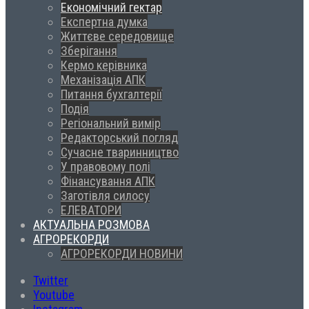
Економічний гектар
Експертна думка
Життєве середовище
Зберігання
Кермо керівника
Механізація АПК
Питання бухгалтерії
Подія
Регіональний вимір
Редакторський погляд
Сучасне тваринництво
У правовому полі
Фінансування АПК
Заготівля силосу
ЕЛЕВАТОРИ
АКТУАЛЬНА РОЗМОВА
АГРОРЕКОРДИ
АГРОРЕКОРДИ НОВИНИ
Twitter
Youtube