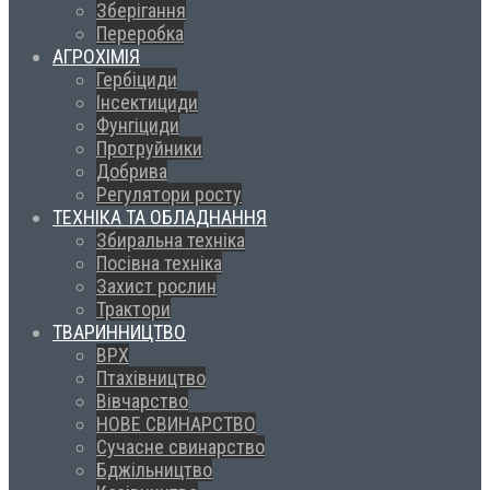
Зберігання
Переробка
АГРОХІМІЯ
Гербіциди
Інсектициди
Фунгіциди
Протруйники
Добрива
Регулятори росту
ТЕХНІКА ТА ОБЛАДНАННЯ
Збиральна техніка
Посівна техніка
Захист рослин
Трактори
ТВАРИННИЦТВО
ВРХ
Птахівництво
Вівчарство
НОВЕ СВИНАРСТВО
Сучасне свинарство
Бджільництво