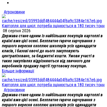
Агроновини
Картопля для шкіл: потреба оцінюється в 180 тисяч тонн
08 серпня 2026
Держава стане одним із найбільших покупців картоплі в
країні вже цієї осені. Безплатне гаряче харчування з
першого вересня охоплює школярів усіх одинадцяти
класів, і базові овочі до нього закуповують
централізовано, за бюджетні кошти. Умови участі в
таких закупівлях відрізняються від звичного для
виробників продажу партії гуртовому покупцю.
Більше інформації
Картопля для шкіл: потреба оцінюється в 180 тисяч тонн
Агроновини
Держава стане одним із найбільших покупців картоплі в
країні вже цієї осені. Безплатне гаряче харчування з
першого вересня охоплює школярів усіх одинадцяти