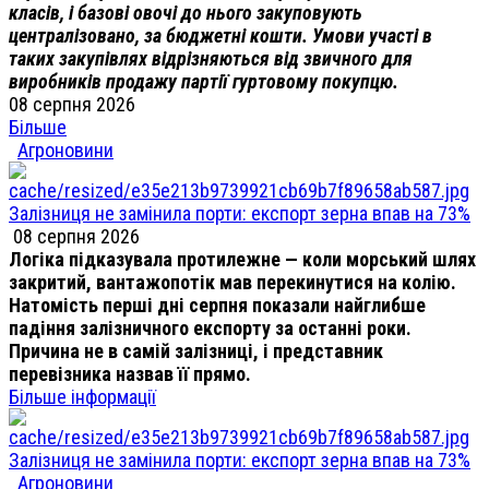
класів, і базові овочі до нього закуповують
централізовано, за бюджетні кошти. Умови участі в
таких закупівлях відрізняються від звичного для
виробників продажу партії гуртовому покупцю.
08 серпня 2026
Більше
Агроновини
Залізниця не замінила порти: експорт зерна впав на 73%
08 серпня 2026
Логіка підказувала протилежне — коли морський шлях
закритий, вантажопотік мав перекинутися на колію.
Натомість перші дні серпня показали найглибше
падіння залізничного експорту за останні роки.
Причина не в самій залізниці, і представник
перевізника назвав її прямо.
Більше інформації
Залізниця не замінила порти: експорт зерна впав на 73%
Агроновини