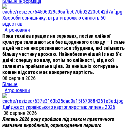
Більше інформації
Хвороби соняшнику: втрати врожаю сягають 60
відсотків
Агроновини
Поки техніка працює на зернових, посіви олійної
культури залишаються без щоденного огляду — і саме
в цей час на них розвиваються збудники, які знімають
більшу частину врожаю. Найнебезпечніший із них б'є
двічі: спершу по валу, потім по олійності, від якої
залежить приймальна ціна. За нинішніх котирувань
кожен відсоток має конкретну вартість.
08 серпня 2026
Більше
Агроновини
Дайджест українського картоплярства: липень 2026
08 серпня 2026
Липень 2026 року пройшов під знаком практичного
навчання виробників, оприлюднення першого