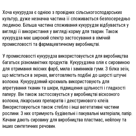
Хоча кукурудза є однією з провідних сільськогосподарських
культур, дуже незначна частина її споживається безпосередньо
людиною. Більша частина споживання кукурудзи відбувається у
вигляді її використання у вигляді корму для тварин. Також
кукурудза має широкий спектр застосування в хімічній
промисловості та фармацевтичному виробництві.
У промисловості кукурудза використовується для виробництва
багатьох різноманітних продуктів. Кукурудзяна олія є сировиною
для отримання якісних фарб, мила і замінників гуми. З білка зеїн,
що міститься в зернах, виготовляють подібні до шерсті штучні
волокна. Кукурудзяний крохмаль використовують для
апретування тканин та шкіри, підвищення щільності і гладкості
паперу. Він також застосовується у виробництві віскозного
волокна, лікарських препаратів і декстринового клеїв.
Використовуються також стебло і інші вегетативні частини
рослини. З них отримують будівельні і пакувальні матеріали, папір.
Качани дають сировину для виробництва пластмас, нейлону та
інших синтетичних речовин.