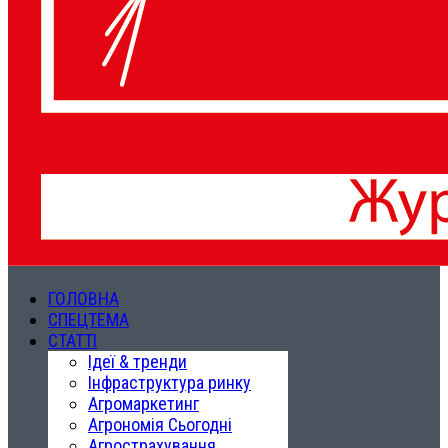
ГОЛОВНА
СПЕЦТЕМА
СТАТТІ
Ідеї & тренди
Інфраструктура ринку
Агромаркетинг
Агрономія Сьогодні
Агрострахування