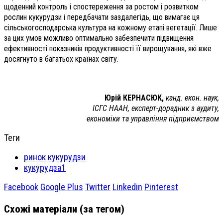
щоденний контроль і спостереження за ростом і розвитком
рослин кукурудзи і передбачати заздалегідь, що вимагає ця
сільськогосподарська культура на кожному етапі вегетації. Лише
за цих умов можливо оптимально забезпечити підвищення
ефективності показників продуктивності її вирощування, які вже
досягнуто в багатьох країнах світу.
Юрій КЕРНАСЮК,
канд. екон. наук,
ІСГС НААН, експерт-дорадник
з аудиту,
економіки та управління підприємством
Теги
ринок кукурудзи
кукурудза1
Facebook
Google Plus
Twitter
Linkedin
Pinterest
Схожі матеріали (за тегом)