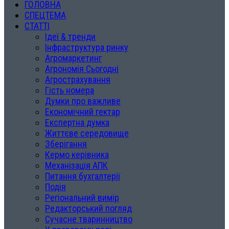
ГОЛОВНА
СПЕЦТЕМА
СТАТТІ
Ідеї & тренди
Інфраструктура ринку
Агромаркетинг
Агрономія Сьогодні
Агрострахування
Гість номера
Думки про важливе
Економічний гектар
Експертна думка
Життєве середовище
Зберігання
Кермо керівника
Механізація АПК
Питання бухгалтерії
Подія
Регіональний вимір
Редакторський погляд
Сучасне тваринництво