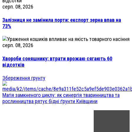
серп. 08, 2026
Залізниця не замінила порти: експорт зерна впав на
73%
серп. 08, 2026
Хвороби соняшнику: втрати врожаю сягають 60
відсотків
Збереження грунту
Магія замкненого циклу: як синергія тваринництва та
рослинництва рятує бідні ґрунти Київщини