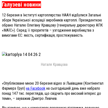
Галузеві новини
12 березня в Інституті картоплярства НААН відбулися Загальні
збори Української асоціації виробників картоплі. Президенткою
обрано Наталю Олегівну Кравцову (генеральну директорку АПК
«МАЇС»). Серед її пріоритетів – узгодження виробництва з
вимогами ЄС: якість, сертифікація, простежуваність.
Наталя Кравцова
«Опубліковане мною 20 березня відео зі Львівщини (Контінентал
Фармерз Груп)
на Facebook
на сьогоднішній день вже набрало
понад 147 тис. переглядів, що свідчить про високий інтерес до
теми», – зауважив Дмитро Левічев.
Він відмічає, що у коментарях переважає підтримка, водночас