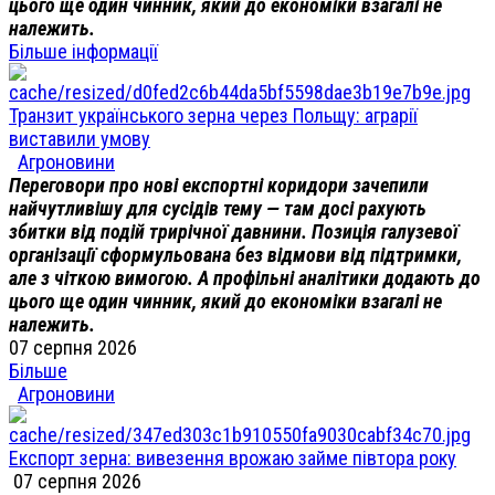
цього ще один чинник, який до економіки взагалі не
належить.
Більше інформації
Транзит українського зерна через Польщу: аграрії
виставили умову
Агроновини
Переговори про нові експортні коридори зачепили
найчутливішу для сусідів тему — там досі рахують
збитки від подій трирічної давнини. Позиція галузевої
організації сформульована без відмови від підтримки,
але з чіткою вимогою. А профільні аналітики додають до
цього ще один чинник, який до економіки взагалі не
належить.
07 серпня 2026
Більше
Агроновини
Експорт зерна: вивезення врожаю займе півтора року
07 серпня 2026