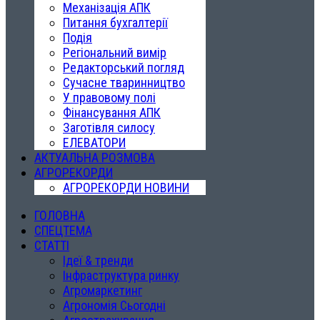
Механізація АПК
Питання бухгалтерії
Подія
Регіональний вимір
Редакторський погляд
Сучасне тваринництво
У правовому полі
Фінансування АПК
Заготівля силосу
ЕЛЕВАТОРИ
АКТУАЛЬНА РОЗМОВА
АГРОРЕКОРДИ
АГРОРЕКОРДИ НОВИНИ
ГОЛОВНА
СПЕЦТЕМА
СТАТТІ
Ідеї & тренди
Інфраструктура ринку
Агромаркетинг
Агрономія Сьогодні