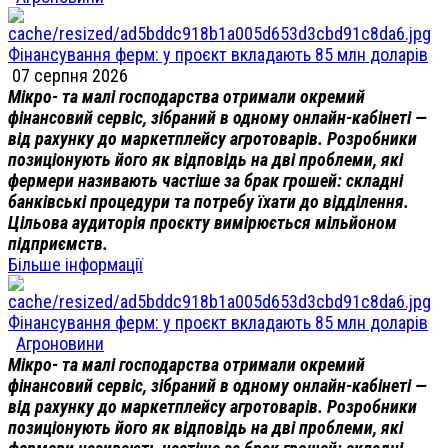
Фінансування ферм: у проєкт вкладають 85 млн доларів
07 серпня 2026
Мікро- та малі господарства отримали окремий
фінансовий сервіс, зібраний в одному онлайн-кабінеті —
від рахунку до маркетплейсу агротоварів. Розробники
позиціонують його як відповідь на дві проблеми, які
фермери називають частіше за брак грошей: складні
банківські процедури та потребу їхати до відділення.
Цільова аудиторія проєкту вимірюється мільйоном
підприємств.
Більше інформації
Фінансування ферм: у проєкт вкладають 85 млн доларів
Агроновини
Мікро- та малі господарства отримали окремий
фінансовий сервіс, зібраний в одному онлайн-кабінеті —
від рахунку до маркетплейсу агротоварів. Розробники
позиціонують його як відповідь на дві проблеми, які