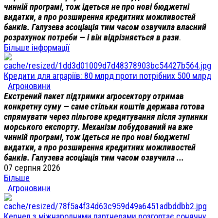
чинній програмі, тож ідеться не про нові бюджетні
видатки, а про розширення кредитних можливостей
банків. Галузева асоціація тим часом озвучила власний
розрахунок потреби — і він відрізняється в рази
.
Більше інформації
Кредити для аграріїв: 80 млрд проти потрібних 500 млрд
Агроновини
Екстрений пакет підтримки агросектору отримав
конкретну суму — саме стільки коштів держава готова
спрямувати через пільгове кредитування після зупинки
морського експорту. Механізм побудований на вже
чинній програмі, тож ідеться не про нові бюджетні
видатки, а про розширення кредитних можливостей
банків. Галузева асоціація тим часом озвучила ...
07 серпня 2026
Більше
Агроновини
Кернел з міжнародними партнерами розгортає сонячну