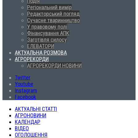
Подія
Регіональний вимір
Редакторський погляд
Сучасне тваринництво
У правовому полі
Фінансування АПК
Заготівля силосу
ЕЛЕВАТОРИ
АКТУАЛЬНА РОЗМОВА
АГРОРЕКОРДИ
АГРОРЕКОРДИ НОВИНИ
Twitter
Youtube
Instagram
Facebook
АКТУАЛЬНІ СТАТТІ
АГРОНОВИНИ
КАЛЕНДАР
ВІДЕО
ОГОЛОШЕННЯ