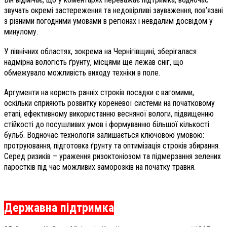
звучать окремі застереження та недовірливі зауваження, пов’язані
з різними погодними умовами в регіонах і невдалим досвідом у
минулому.
У північних областях, зокрема на Чернігівщині, зберігалася
надмірна вологість ґрунту, місцями ще лежав сніг, що
обмежувало можливість виходу техніки в поле.
Аргументи на користь ранніх строків посадки є вагомими,
оскільки сприяють розвитку кореневої системи на початковому
етапі, ефективному використанню весняної вологи, підвищенню
стійкості до посушливих умов і формуванню більшої кількості
бульб. Водночас технологія залишається ключовою умовою:
протруювання, підготовка ґрунту та оптимізація строків збирання.
Серед ризиків – ураження ризоктоніозом та підмерзання зелених
паростків під час можливих заморозків на початку травня.
Державна підтримка