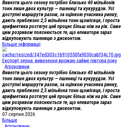
Вивезти цього сезону потрібно близько 40 мільйонів
тонн лише двох культур — пшениці та кукурудзи. Усі
доступні маршрути разом, за оцінкою учасника ринку,
дають приблизно 2,5 мільйона тонн щомісяця, і проста
арифметика розтягує цей процес більш ніж на рік. Саме
цим розривом пояснюється те, що елеватори зараз
відкуповують пшеницю з дисконтом.
Більше інформації
Експорт зерна: вивезення врожаю займе півтора року
Агроновини
Вивезти цього сезону потрібно близько 40 мільйонів
тонн лише двох культур — пшениці та кукурудзи. Усі
доступні маршрути разом, за оцінкою учасника ринку,
дають приблизно 2,5 мільйона тонн щомісяця, і проста
арифметика розтягує цей процес більш ніж на рік. Саме
цим розривом пояснюється те, що елеватори зараз
відкуповують пшеницю з дисконтом.
07 серпня 2026
Більше
Агроновини