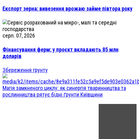
Експорт зерна: вивезення врожаю займе півтора року
серп. 07, 2026
Фінансування ферм: у проєкт вкладають 85 млн
доларів
Збереження грунту
Магія замкненого циклу: як синергія тваринництва та
рослинництва рятує бідні ґрунти Київщини