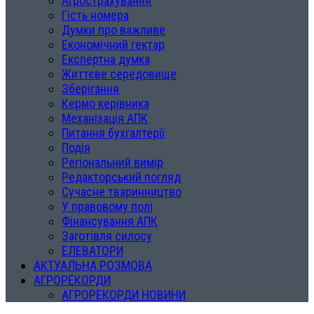
Агрострахування
Гість номера
Думки про важливе
Економічний гектар
Експертна думка
Життєве середовище
Зберігання
Кермо керівника
Механізація АПК
Питання бухгалтерії
Подія
Регіональний вимір
Редакторський погляд
Сучасне тваринництво
У правовому полі
Фінансування АПК
Заготівля силосу
ЕЛЕВАТОРИ
АКТУАЛЬНА РОЗМОВА
АГРОРЕКОРДИ
АГРОРЕКОРДИ НОВИНИ