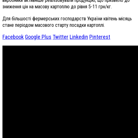
виробники активніше реалізовували продукцію, що призвело до
зниження цін на масову картоплю до рівня 5-11 грн/кг.
Для більшості фермерських господарств України квітень місяць
стане періодом масового старту посадки картоплі.
Facebook
Google Plus
Twitter
Linkedin
Pinterest