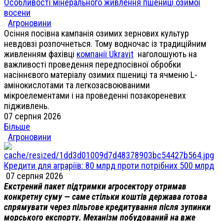
Особливості мінерального живлення пшениці озимої
восени
Агроновини
Осіння посівна кампанія озимих зернових культур
невдовзі розпочнеться. Тому водночас із традиційним
живленням фахівці
компанії Ukravit
наголошують на
важливості проведення передпосівної обробки
насіннєвого матеріалу озимих пшениці та ячменю L-
амінокислотами та легкозасвоюваними
мікроелементами і на проведенні позакореневих
підживлень.
07 серпня 2026
Більше
Агроновини
Кредити для аграріїв: 80 млрд проти потрібних 500 млрд
07 серпня 2026
Екстрений пакет підтримки агросектору отримав
конкретну суму — саме стільки коштів держава готова
спрямувати через пільгове кредитування після зупинки
морського експорту. Механізм побудований на вже