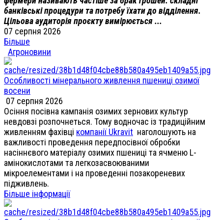
фермери називають частіше за брак грошей: складні
банківські процедури та потребу їхати до відділення.
Цільова аудиторія проєкту вимірюється ...
07 серпня 2026
Більше
Агроновини
Особливості мінерального живлення пшениці озимої
восени
07 серпня 2026
Осіння посівна кампанія озимих зернових культур
невдовзі розпочнеться. Тому водночас із традиційним
живленням фахівці
компанії Ukravit
наголошують на
важливості проведення передпосівної обробки
насіннєвого матеріалу озимих пшениці та ячменю L-
амінокислотами та легкозасвоюваними
мікроелементами і на проведенні позакореневих
підживлень.
Більше інформації