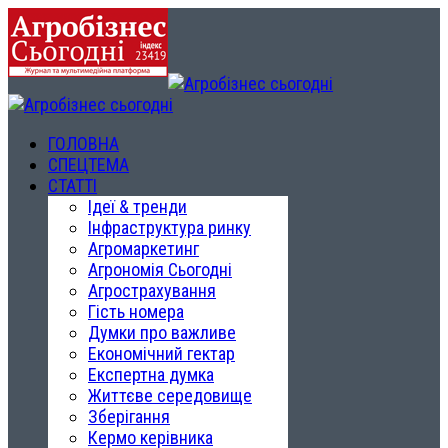
ГОЛОВНА
СПЕЦТЕМА
СТАТТІ
Ідеї & тренди
Інфраструктура ринку
Агромаркетинг
Агрономія Сьогодні
Агрострахування
Гість номера
Думки про важливе
Економічний гектар
Експертна думка
Життєве середовище
Зберігання
Кермо керівника