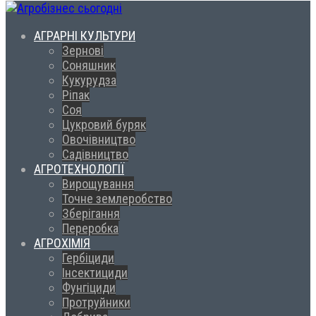
АГРАРНІ КУЛЬТУРИ
Зернові
Соняшник
Кукурудза
Ріпак
Соя
Цукровий буряк
Овочівництво
Садівництво
АГРОТЕХНОЛОГІЇ
Вирощування
Точне землеробство
Зберігання
Переробка
АГРОХІМІЯ
Гербіциди
Інсектициди
Фунгіциди
Протруйники