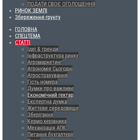
ПОДАТИ СВОЄ ОГОЛОШЕННЯ
РИНОК ЗЕМЛІ
Збереження грунту
ГОЛОВНА
СПЕЦТЕМА
СТАТТІ
Ідеї & тренди
Інфраструктура ринку
Агромаркетинг
Агрономія Сьогодні
Агрострахування
Гість номера
Думки про важливе
Економічний гектар
Експертна думка
Життєве середовище
Зберігання
Кермо керівника
Механізація АПК
Питання бухгалтерії