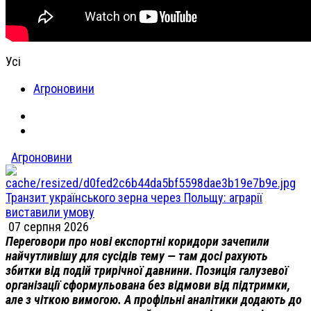
Усі
Агроновини
Агроновини
Транзит українського зерна через Польщу: аграрії
виставили умову
07 серпня 2026
Переговори про нові експортні коридори зачепили
найчутливішу для сусідів тему — там досі рахують
збитки від подій трирічної давнини. Позиція галузевої
організації сформульована без відмови від підтримки,
але з чіткою вимогою. А профільні аналітики додають до