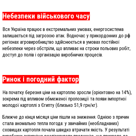
Небезпеки військового часу
Вся Україна працює в екстремальних умовах, енергосистема
залишається під загрозою атак. Водночас у прикордонних до рф
регіонах агровиробництво здійснюється в умовах постійної
небезпеки через обстріли, що впливає на строки польових робіт,
доступ до полів і організацію виробничих процесів.
Ринок і погодний фактор
На початку березня ціни на картоплю зросли (орієнтовно на 14%),
зокрема під впливом обмеженої пропозиції та появи імпортної
молодої картоплі з Єгипту (близько 51,9 грн/кг).
Ближче до кінця місяця ціни пішли на зниження. Однією з причин
стала аномально тепла погода: у звичайних (необладнаних)
сховищах картопля почала швидко втрачати якість. У результаті