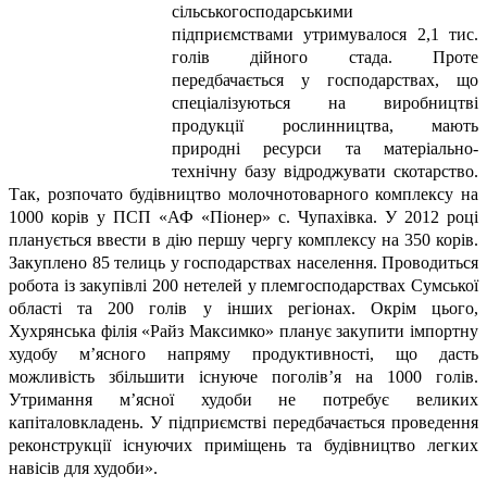
сільськогосподарськими
підприємствами утримувалося 2,1 тис.
голів дійного стада. Проте
передбачається у господарствах, що
спеціалізуються на виробництві
продукції рослинництва, мають
природні ресурси та матеріально-
технічну базу відроджувати скотарство.
Так, розпочато будівництво молочнотоварного комплексу на
1000 корів у ПСП «АФ «Піонер» с. Чупахівка. У 2012 році
планується ввести в дію першу чергу комплексу на 350 корів.
Закуплено 85 телиць у господарствах населення. Проводиться
робота із закупівлі 200 нетелей у племгосподарствах Сумської
області та 200 голів у інших регіонах. Окрім цього,
Хухрянська філія «Райз Максимко» планує закупити імпортну
худобу м’ясного напряму продуктивності, що дасть
можливість збільшити існуюче поголів’я на 1000 голів.
Утримання м’ясної худоби не потребує великих
капіталовкладень. У підприємстві передбачається проведення
реконструкції існуючих приміщень та будівництво легких
навісів для худоби».