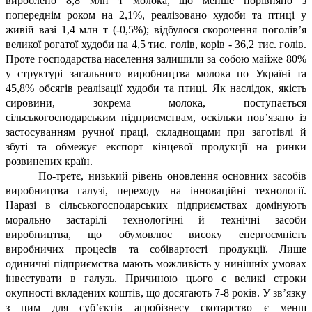
вироблено 8,8 млн т молока, що менше порівняно з
попереднім роком на 2,1%, реалізовано худоби та птиці у
живій вазі 1,4 млн т (-0,5%); відбулося скорочення поголів’я
великої рогатої худоби на 4,5 тис. голів, корів - 36,2 тис. голів.
Проте господарства населення залишили за собою майже 80%
у структурі загального виробництва молока по Україні та
45,8% обсягів реалізації худоби та птиці. Як наслідок, якість
сировини, зокрема молока, поступається
сільськогосподарським підприємствам, оскільки пов’язано із
застосуванням ручної праці, складнощами при заготівлі й
збуті та обмежує експорт кінцевої продукції на ринки
розвинених країн.
По-третє, низький рівень оновлення основних засобів
виробництва галузі, переходу на інноваційні технології.
Наразі в сільськогосподарських підприємствах домінують
морально застарілі технологічні й технічні засоби
виробництва, що обумовлює високу енергоємність
виробничих процесів та собівартості продукції. Лише
одиничні підприємства мають можливість у нинішніх умовах
інвестувати в галузь. Причиною цього є великі строки
окупності вкладених коштів, що досягають 7-8 років. У зв’язку
з цим для суб’єктів агробізнесу скотарство є менш