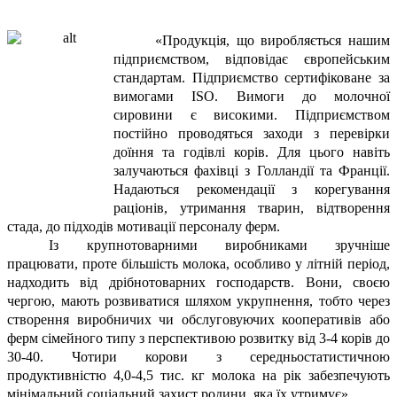
«Продукція, що виробляється нашим
підприємством, відповідає європейським
стандартам. Підприємство сертифіковане за
вимогами
ISO
. Вимоги до молочної
сировини є високими. Підприємством
постійно проводяться заходи з перевірки
доїння та годівлі корів. Для цього навіть
залучаються фахівці з Голландії та Франції.
Надаються рекомендації з корегування
раціонів, утримання тварин, відтворення
стада, до підходів мотивації персоналу ферм.
Із крупнотоварними виробниками зручніше
працювати, проте більшість молока, особливо у літній період,
надходить від дрібнотоварних господарств. Вони, своєю
чергою, мають розвиватися шляхом укрупнення, тобто через
створення виробничих чи обслуговуючих кооперативів або
ферм сімейного типу з перспективою розвитку від 3-4 корів до
30-40. Чотири корови з середньостатистичною
продуктивністю 4,0-4,5 тис. кг молока на рік забезпечують
мінімальний соціальний захист родини, яка їх утримує».