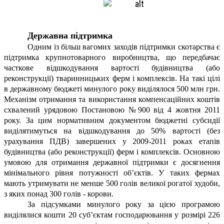
Державна підтримка
Одним із більш вагомих заходів підтримки скотарства є
підтримка крупнотоварного виробництва, що передбачає
часткове відшкодування вартості будівництва (або
реконструкції) тваринницьких ферм і комплексів. На такі цілі
в державному бюджеті минулого року виділялося 500 млн грн.
Механізм отримання та використання компенсаційних коштів
схвалений урядовою Постановою №900 від 4 жовтня 2011
року. За цим нормативним документом бюджетні субсидії
виділятимуться на відшкодування до 50% вартості (без
урахування ПДВ) завершених у 2009-2011 роках етапів
будівництва (або реконструкції) ферм і комплексів. Основною
умовою для отримання державної підтримки є досягнення
мінімального рівня потужності об’єктів. У таких фермах
мають утримувати не менше 500 голів великої рогатої худоби,
з яких понад 300 голів - корови.
За підсумками минулого року за цією програмою
виділялися кошти 20 суб’єктам господарювання у розмірі 226