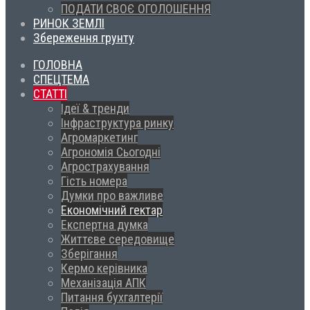
ПОДАТИ СВОЄ ОГОЛОШЕННЯ
РИНОК ЗЕМЛІ
Збереження грунту
ГОЛОВНА
СПЕЦТЕМА
СТАТТІ
Ідеї & тренди
Інфраструктура ринку
Агромаркетинг
Агрономія Сьогодні
Агрострахування
Гість номера
Думки про важливе
Економічний гектар
Експертна думка
Життєве середовище
Зберігання
Кермо керівника
Механізація АПК
Питання бухгалтерії