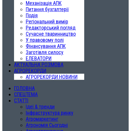
Механізація АПК
Питання бухгалтерії
Подія
Регіональний вимір
Редакторський погляд
Сучасне тваринництво
У правовому полі
Фінансування АПК
Заготівля силосу
ЕЛЕВАТОРИ
АКТУАЛЬНА РОЗМОВА
АГРОРЕКОРДИ
АГРОРЕКОРДИ НОВИНИ
ГОЛОВНА
СПЕЦТЕМА
СТАТТІ
Ідеї & тренди
Інфраструктура ринку
Агромаркетинг
Агрономія Сьогодні