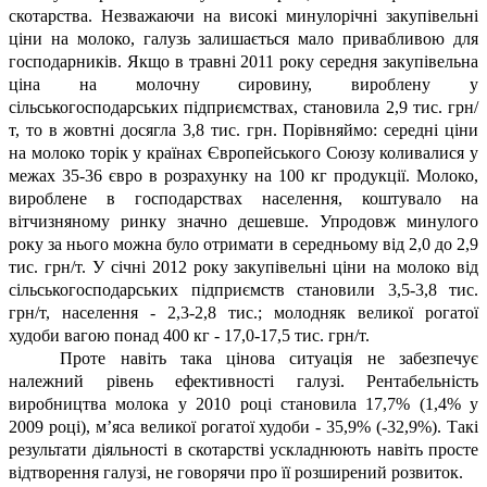
скотарства. Незважаючи на високі минулорічні закупівельні
ціни на молоко, галузь залишається мало привабливою для
господарників. Якщо в травні 2011 року середня закупівельна
ціна на молочну сировину, вироблену у
сільськогосподарських підприємствах, становила 2,9 тис. грн/
т, то в жовтні досягла 3,8 тис. грн. Порівняймо: середні ціни
на молоко торік у країнах Європейського Союзу коливалися у
межах 35-36 євро в розрахунку на 100 кг продукції. Молоко,
вироблене в господарствах населення, коштувало на
вітчизняному ринку значно дешевше. Упродовж минулого
року за нього можна було отримати в середньому від 2,0 до 2,9
тис. грн/т. У січні 2012 року закупівельні ціни на молоко від
сільськогосподарських підприємств становили 3,5-3,8 тис.
грн/т, населення - 2,3-2,8 тис.; молодняк великої рогатої
худоби вагою понад 400 кг - 17,0-17,5 тис. грн/т.
Проте навіть така цінова ситуація не забезпечує
належний рівень ефективності галузі. Рентабельність
виробництва молока у 2010 році становила 17,7% (1,4% у
2009 році), м’яса великої рогатої худоби - 35,9% (-32,9%). Такі
результати діяльності в скотарстві ускладнюють навіть просте
відтворення галузі, не говорячи про її розширений розвиток.