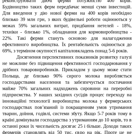
реконструювати діючі ферми потужністю 400 корів.
Будівництво таких ферм передбачає менші суми інвестицій.
Для введення у дію нової ферми на 400 корів необхідно
близько 39 млн грн, з яких будівельні роботи оцінюються у
межах 59% загальних витрат, придбання нетелей - 18%,
техніки - близько 1%, обладнання для кормовиробництва -
22%. Такі ферми стануть основою для налагодження
ефективного виробництва. Їх рентабельність оцінюється до
69%, з терміном окупності капіталовкладень понад 5-6 років.
Досягнення перспективних показників розвитку галузі
не можливе без підвищення ефективності господарювання у
дрібних товаровиробників. Прикладом у цьому може стати
Польща, де близько 90% сирого молока виробляється
господарствами населення та забезпечується постачання
майже 70% загальних надходжень сировини на переробні
підприємства. У наших західних сусідів процес переходу на
інноваційні технології виробництва молока у фермерських
господарствах пов’язаний із покращенням умов утримання
тварин, доїння, годівлі, системи збуту. Якщо 5-7 років тому в
країні домінували господарства з утриманням до 10 корів, то в
останні роки їх чисельність досягає 25 і більше. Доходи таких
фермерів становлять від 50 тис. євро на рік. Проте це не