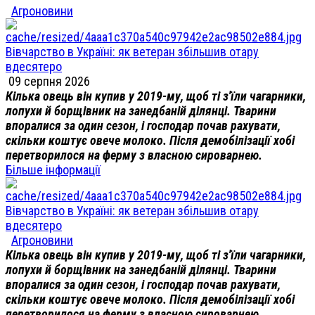
Агроновини
Вівчарство в Україні: як ветеран збільшив отару
вдесятеро
09 серпня 2026
Кілька овець він купив у 2019-му, щоб ті з'їли чагарники,
лопухи й борщівник на занедбаній ділянці. Тварини
впоралися за один сезон, і господар почав рахувати,
скільки коштує овече молоко. Після демобілізації хобі
перетворилося на ферму з власною сироварнею.
Більше інформації
Вівчарство в Україні: як ветеран збільшив отару
вдесятеро
Агроновини
Кілька овець він купив у 2019-му, щоб ті з'їли чагарники,
лопухи й борщівник на занедбаній ділянці. Тварини
впоралися за один сезон, і господар почав рахувати,
скільки коштує овече молоко. Після демобілізації хобі
перетворилося на ферму з власною сироварнею.