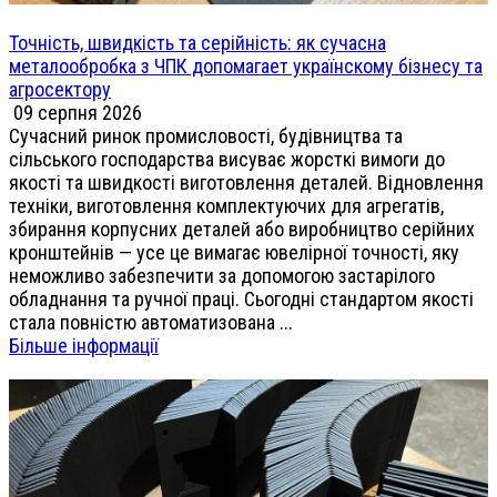
Точність, швидкість та серійність: як сучасна
металообробка з ЧПК допомагает українскому бізнесу та
агросектору
09 серпня 2026
Сучасний ринок промисловості, будівництва та
сільського господарства висуває жорсткі вимоги до
якості та швидкості виготовлення деталей. Відновлення
техніки, виготовлення комплектуючих для агрегатів,
збирання корпусних деталей або виробництво серійних
кронштейнів — усе це вимагає ювелірної точності, яку
неможливо забезпечити за допомогою застарілого
обладнання та ручної праці. Сьогодні стандартом якості
стала повністю автоматизована ...
Більше інформації