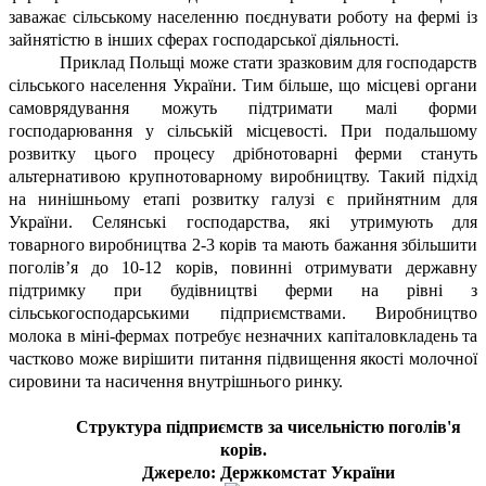
заважає сільському населенню поєднувати роботу на фермі із
зайнятістю в інших сферах господарської діяльності.
Приклад Польщі може стати зразковим для господарств
сільського населення України. Тим більше, що місцеві органи
самоврядування можуть підтримати малі форми
господарювання у сільській місцевості. При подальшому
розвитку цього процесу дрібнотоварні ферми стануть
альтернативою крупнотоварному виробництву. Такий підхід
на нинішньому етапі розвитку галузі є прийнятним для
України. Селянські господарства, які утримують для
товарного виробництва 2-3 корів та мають бажання збільшити
поголів’я до 10-12 корів, повинні отримувати державну
підтримку при будівництві ферми на рівні з
сільськогосподарськими підприємствами. Виробництво
молока в міні-фермах потребує незначних капіталовкладень та
частково може вирішити питання підвищення якості молочної
сировини та насичення внутрішнього ринку.
Структура підприємств за чисельністю поголів'я
корів.
Джерело: Держкомстат України