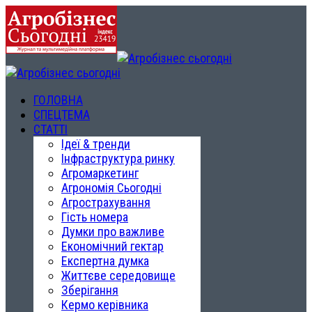
ГОЛОВНА
СПЕЦТЕМА
СТАТТІ
Ідеї & тренди
Інфраструктура ринку
Агромаркетинг
Агрономія Сьогодні
Агрострахування
Гість номера
Думки про важливе
Економічний гектар
Експертна думка
Життєве середовище
Зберігання
Кермо керівника