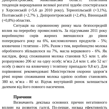
тенденція вирощування великої рогатої худоби спостерігалася
у Херсонській (+5,6 до 2010 року), Тернопільській (+3,1%),
Полтавській (+2,7% ), Дніпропетровській (+2,4%), Вінницькій
(+0,8%) областях.
Ситуація на сировинному ринку мала безпосередній
вплив на переробну промисловість. За підсумками 2011 року
виробництво сирів жирних зменшилося до рівня
попереднього року на 6%, кисломолочних продуктів - 5%;
яловичини і телятини - 10%. Разом з тим, виробництво молока
обробленого збільшилося на 7%, масла вершкового - 6%. Як
наслідок, фонд споживання молока становив 9,5 млн т, або
розрахунково 206 кг на одну особу; м’яса 2,4 млн т, або 52 кг/
особу (з якого на яловичину і телятину припадало 9,8 кг). Для
порівняння: рекомендовані Міністерством охорони здоров’я
річні норми споживання молока однією особою становлять
380 кг, м’яса - 80 кг. Відтак внутрішній ринок залишається
далеким від його повного насичення.
Причини
Визначають декілька основних причин негативного
впливу на розвиток галузі. По-перше, низька ефективність