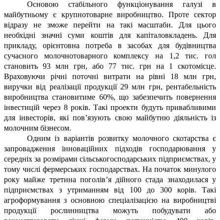
Основою стабільного функціонування галузі в
майбутньому є крупнотоварне виробництво. Проте сектор
відразу не зможе перейти на такі масштаби. Для цього
необхідні значні суми коштів для капіталовкладень. Для
прикладу, орієнтовна потреба в засобах для будівництва
сучасного молочнотоварного комплексу на 1,2 тис. гол
становить 93 млн грн, або 77 тис. грн на 1 скотомісце.
Враховуючи річні поточні витрати на рівні 18 млн грн,
виручки від реалізації продукції 29 млн грн, рентабельність
виробництва становитиме 60%, що забезпечить повернення
інвестицій через 8 років. Такі проекти будуть привабливими
для інвесторів, які пов’язують свою майбутню діяльність із
молочним бізнесом.
Одним із варіантів розвитку молочного скотарства є
запровадження інноваційних підходів господарювання у
середніх за розмірами сільськогосподарських підприємствах, у
тому числі фермерських господарствах. На початок минулого
року майже третина поголів’я дійного стада знаходилася у
підприємствах з утриманням від 100 до 300 корів. Такі
агроформування з основною спеціалізацією на виробництві
продукції рослинництва можуть побудувати або