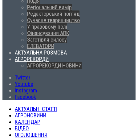
Подія
Регіональний вимір
Редакторський погляд
Сучасне тваринництво
У правовому полі
Фінансування АПК
Заготівля силосу
ЕЛЕВАТОРИ
АКТУАЛЬНА РОЗМОВА
АГРОРЕКОРДИ
АГРОРЕКОРДИ НОВИНИ
Twitter
Youtube
Instagram
Facebook
АКТУАЛЬНІ СТАТТІ
АГРОНОВИНИ
КАЛЕНДАР
ВІДЕО
ОГОЛОШЕННЯ