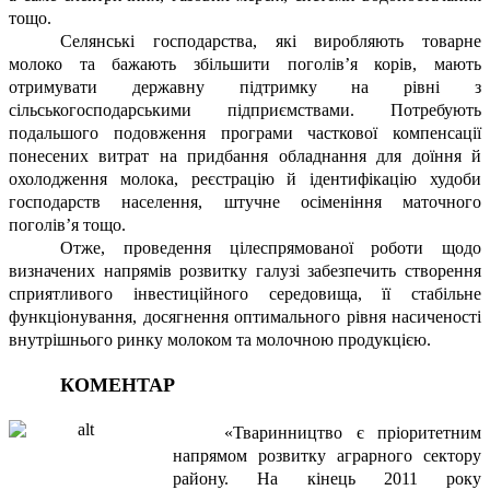
тощо.
Селянські господарства, які виробляють товарне
молоко та бажають збільшити поголів’я корів, мають
отримувати державну підтримку на рівні з
сільськогосподарськими підприємствами. Потребують
подальшого подовження програми часткової компенсації
понесених витрат на придбання обладнання для доїння й
охолодження молока, реєстрацію й ідентифікацію худоби
господарств населення, штучне осіменіння маточного
поголів’я тощо.
Отже, проведення цілеспрямованої роботи щодо
визначених напрямів розвитку галузі забезпечить створення
сприятливого інвестиційного середовища, її стабільне
функціонування, досягнення оптимального рівня насиченості
внутрішнього ринку молоком та молочною продукцією.
КОМЕНТАР
«Тваринництво є пріоритетним
напрямом розвитку аграрного сектору
району. На кінець 2011 року