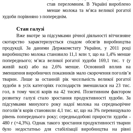
став переломним. В Україні вироблено
менше молока та м’яса великої рогатої
худоби порівняно з попереднім.
Стан галузі
Вже вкотре за підсумками річної діяльності вітчизняне
скотарство характеризується спадом обсягів виробництва
продукції. За даними Держкомстату України, у 2011 році
виробництво молока становило 11,1 млн т, що на 1,4% менше
попереднього; м’яса великої рогатої худоби 169,1 тис. т (у
живій вазі) або на 2,6% менше. Основний вплив на
зменшення виробничих показників мало скорочення поголів’я
тварин. Лише за останній рік чисельність великої рогатої
худоби в усіх категоріях господарств зменшилася на 23 тис.
гол, в тому числі корів на 42 тисячі. Позитивним фактором
розвитку галузі стало зростання продуктивності худоби. За
підсумками минулого року надої молока на середньорічне
поголів’я корів становили 4,1 тис. кг, що на 3% перевищувало
рівень попереднього року; середньодобові прирости худоби -
480 г (+4,3%). Однак такого зростання продуктивності тварин
було недостатньо для стабілізації виробництва на рівні