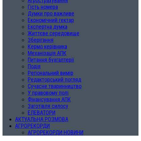
Агрострахування
Гість номера
Думки про важливе
Економічний гектар
Експертна думка
Життєве середовище
Зберігання
Кермо керівника
Механізація АПК
Питання бухгалтерії
Подія
Регіональний вимір
Редакторський погляд
Сучасне тваринництво
У правовому полі
Фінансування АПК
Заготівля силосу
ЕЛЕВАТОРИ
АКТУАЛЬНА РОЗМОВА
АГРОРЕКОРДИ
АГРОРЕКОРДИ НОВИНИ