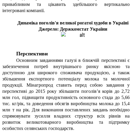
привабливим та цікавить здебільшого вертикально
інтегровані компанії.
Динаміка поголів'я великої рогатої худоби в Україні
Джерело: Держкомстат України
Перспективи
Основним завданнями галузі в ближчій перспективі є
забезпечення потреб внутрішнього ринку якісною та
доступною для широкого споживача продукцією, а також
збільшення експортного потенціалу молока та молочної
продукції. Мінагропрод ставить перед собою завдання у
перспективі до 2015 року збільшити поголів’я корів до 2,72
млн гол, підвищити продуктивність основного стада до 5,66
тис. кг/рік, та доведення обсягів виробництва молока до 15,4
млн т на рік. Для виконання поставлених завдань необхідно
спрямовувати зусилля владних структур всіх рівнів на
розвиток великотоварного виробництва та підтримку
особистих селянських господарств.