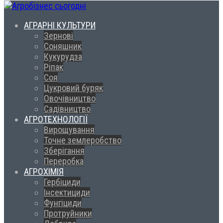
АГРАРНІ КУЛЬТУРИ
Зернові
Соняшник
Кукурудза
Ріпак
Соя
Цукровий буряк
Овочівництво
Садівництво
АГРОТЕХНОЛОГІЇ
Вирощування
Точне землеробство
Зберігання
Переробка
АГРОХІМІЯ
Гербіциди
Інсектициди
Фунгіциди
Протруйники