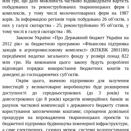
млн грн, що дало можливість частково відшкодувати вартість
побудованих та реконструйованих тваринницьких ферм і
комплексів, у тому числі молочнотоварних ферм на 1987
корів. За інформацією регіонів торік побудовано 26 об’єктів, з
них у галузі скотарства - 25; реконструйовано 95 об’єктів, у
тому числі в галузі скотарства - 86.
Законом України «Про Державний бюджет України на
2012 рік» за бюджетною програмою «Фінансова підтримка
заходів в агропромисловому комплексі» (КПКВК 2801180)
передбачені видатки загального фонду у розмірі понад 822
млн грн. На виконання цього закону будуть розроблені
відповідні порядки використання бюджетних коштів та
доведені до господарюючих суб’єктів.
Окрім цього, значною підтримкою для залучення
інвестицій у великотоварне виробництво буде розширення
доступності до середньострокових (до 3 років) та
довгострокових (до 8 років) кредитів комерційних банків за
рахунок часткової компенсації з державного бюджету ставок
користування запозиченими коштами; спрощення дозвільної
процедури на впровадження тваринницьких проектів та
бюджетної підтримки будівництва інженерної інфраструктури,
а саме електричних, газових мереж, системи водопостачання