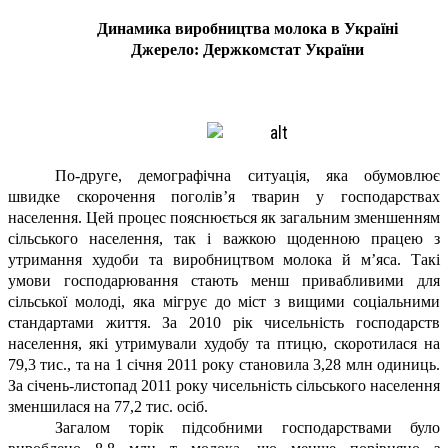
Динамика виробництва молока в Україні
Джерело: Держкомстат України
По-друге, демографічна ситуація, яка обумовлює
швидке скорочення поголів’я тварин у господарствах
населення. Цей процес пояснюється як загальним зменшенням
сільського населення, так і важкою щоденною працею з
утримання худоби та виробництвом молока й м’яса. Такі
умови господарювання стають менш привабливими для
сільської молоді, яка мігрує до міст з вищими соціальними
стандартами життя. За 2010 рік чисельність господарств
населення, які утримували худобу та птицю, скоротилася на
79,3 тис., та на 1 січня 2011 року становила 3,28 млн одиниць.
За січень-листопад 2011 року чисельність сільського населення
зменшилася на 77,2 тис. осіб.
Загалом торік підсобними господарствами було