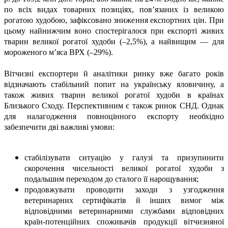
по всіх видах товарних позиціях, пов’язаних із великою
рогатою худобою, зафіксовано зниження експортних цін. При
цьому найнижчим воно спостерігалося при експорті живих
тварин великої рогатої худоби (–2,5%), а найвищим — для
мороженого м’яса ВРХ (–29%).
Вітчизні експортери й аналітики ринку вже багато років
відзначають стабільний попит на українську яловичину, а
також живих тварин великої рогатої худоби в країнах
Близького Сходу. Перспективним є також ринок СНД. Однак
для налагодження повноцінного експорту необхідно
забезпечити дві важливі умови:
стабілізувати ситуацію у галузі та призупинити
скорочення чисельності великої рогатої худоби з
подальшим переходом до сталого її нарощування;
продовжувати проводити заходи з узгодження
ветеринарних сертифікатів й інших вимог між
відповідними ветеринарними службами відповідних
країн-потенційних споживачів продукції вітчизняної