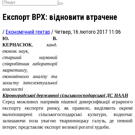
Експорт ВРХ: відновити втрачене
/
Економічний гектар
/
Четвер, 16 лютого 2017 11:06
Ю. В.
КЕРНАСЮК
,
канд.
економ. наук,
старший науковий
співробітник лабораторії
маркетингу,
економічного аналізу та
захисту інтелектуальної
власності
Кіровоградської державної сільськогосподарської ДС НААН
Серед можливих напрямів нішевої диверсифікації аграрного
експорту експерти ринку, як правило, виділяють окремі
малопоширені сільськогосподарські культури, водночас
залишаючи поза увагою тваринницьку галузь, де певний
інтерес представляє експорт великої рогатої худоби.