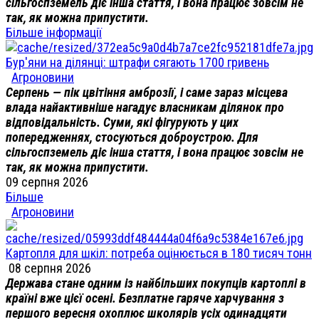
сільгоспземель діє інша стаття, і вона працює зовсім не
так, як можна припустити.
Більше інформації
Бур'яни на ділянці: штрафи сягають 1700 гривень
Агроновини
Серпень — пік цвітіння амброзії, і саме зараз місцева
влада найактивніше нагадує власникам ділянок про
відповідальність. Суми, які фігурують у цих
попередженнях, стосуються доброустрою. Для
сільгоспземель діє інша стаття, і вона працює зовсім не
так, як можна припустити.
09 серпня 2026
Більше
Агроновини
Картопля для шкіл: потреба оцінюється в 180 тисяч тонн
08 серпня 2026
Держава стане одним із найбільших покупців картоплі в
країні вже цієї осені. Безплатне гаряче харчування з
першого вересня охоплює школярів усіх одинадцяти