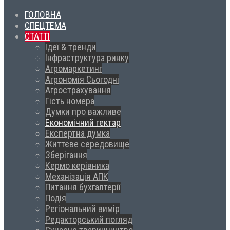
ГОЛОВНА
СПЕЦТЕМА
СТАТТІ
Ідеї & тренди
Інфраструктура ринку
Агромаркетинг
Агрономія Сьогодні
Агрострахування
Гість номера
Думки про важливе
Економічний гектар
Експертна думка
Життєве середовище
Зберігання
Кермо керівника
Механізація АПК
Питання бухгалтерії
Подія
Регіональний вимір
Редакторський погляд