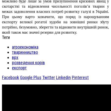
можливо буде лише за умов призупинення кризових явищ у
скотарстві та відновлення чисельності поголів’я тварин у
межах задоволення власних потреб розвитку галузі в Україні.
При цьому варто зазначити, що поряд із нарощуванням
експорту великої рогатої худоби на зовнішні ринки збуту
потрібно, безумовно, зберегти та відновити внутрішній ринок,
який також має значні резерви для розвитку.
Теги
агроекономіка
тваринництво
врх
розведення корів
експорт
Facebook
Google Plus
Twitter
Linkedin
Pinterest