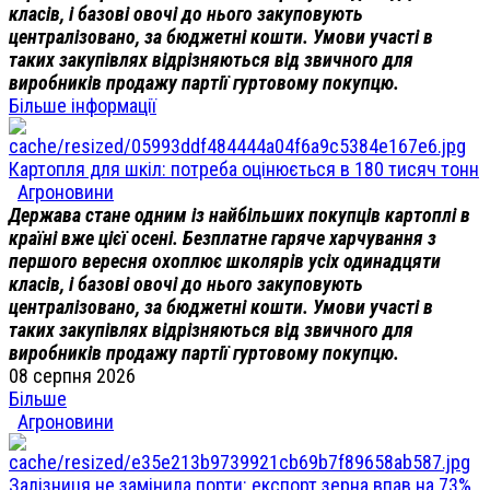
класів, і базові овочі до нього закуповують
централізовано, за бюджетні кошти. Умови участі в
таких закупівлях відрізняються від звичного для
виробників продажу партії гуртовому покупцю.
Більше інформації
Картопля для шкіл: потреба оцінюється в 180 тисяч тонн
Агроновини
Держава стане одним із найбільших покупців картоплі в
країні вже цієї осені. Безплатне гаряче харчування з
першого вересня охоплює школярів усіх одинадцяти
класів, і базові овочі до нього закуповують
централізовано, за бюджетні кошти. Умови участі в
таких закупівлях відрізняються від звичного для
виробників продажу партії гуртовому покупцю.
08 серпня 2026
Більше
Агроновини
Залізниця не замінила порти: експорт зерна впав на 73%