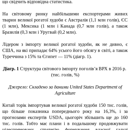
що свідчить відповідна
статистика.
На світовому ринку найбільшими експортерами живих
тварин великої рогатої худоби є Австралія (1,1 млн голів), ЄС
(1 млн), Мексика (1 млн і Канада (0,7 млн голів), а також
Бразилія (0,3 млн і Уругвай (0,2 млн).
Лідером з імпорту великої рогатої худоби, як не дивно, є
США, на які припадає 64% усього його обсягу в світі, а також
Туреччина з 15% та Єгипет — 11% (діагр. 1).
Діагр. 1
Структура світового імпорту поголів’я ВРХ в 2016 р.
(тис. голів, %)
Джерело: Складено за даними United States Department of
Agriculture
Китай торік імпортував великої рогатої худоби 150 тис. голів,
що більше показника попереднього року на 16,3%, і за
прогнозами експертів USDA, цьогоріч збільшить ще до 160
тис. голів. Тобто має плани і в подальшому продовжувати
цілеспрямовану стратегію формування власної галузі