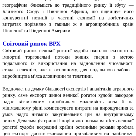
географічна близькість до традиційного ринку її збуту —
Близького Сходу і Північної Африки, що підвищує його
конкурентні позиції в частині економії на логістичних
витратах порівняно з такими ж в агровиробників країн
Північної та Південної Америки.
Світовий ринок ВРХ
Світовий ринок великої рогатої худоби охоплює експортно-
імпортні торговельні потоки живих тварин з метою
подальшого їх використання на відновлення чисельності
стада, селекцію, але в основному, для подальшого забою і
виробництва м’яса яловичини та телятини.
Водночас, на думку більшості експертів і аналітиків аграрного
ринку, саме експорт живої великої рогатої худоби закордон
надає вітчизняним виробникам можливість хоча б на
мінімальному рівні компенсувати витрати на вирощування за
умов надто низьких закупівельних цін на внутрішньому
ринку. Девальвація гривні і порівняно низька вартість великої
рогатої худоби всередині країни останніми роками зробила
цей експорт досить економічно привабливим на найближчі