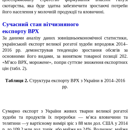
скотарства, яка буде здатна забезпечити зростаючі потреби
його населення у молочній продукції та яловичині.
Сучасний стан вітчизняного
експорту ВРХ
За даними аналізу даних зовнішньоекономічної статистики,
український експорт великої рогатої худоби впродовж 2014–
2016 рр. демонстрував тенденцію зростання обсягів за
основними його видами, за винятком товарної позиції 202.
«М’ясо ВРХ, морожене», попри суттєве зниження експортних
цін (табл. 2).
Таблиця 2.
Структура експорту ВРХ з України в 2014–2016
рр.
Сумарно експорт з України живих тварин великої рогатої
худоби та продуктів їх переробки — м’яса яловичини та
телятини —у вартісному вимірі зріс з 88 млн дол. США у 2014
р. до 109,2 млн дол. торік, або майже на 24%. Водночас, майже