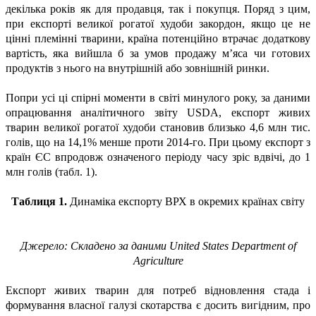
декілька років як для продавця, так і покупця. Поряд з цим,
при експорті великої рогатої худоби закордон, якщо це не
цінні племінні тварини, країна потенційно втрачає додаткову
вартість, яка вийшла б за умов продажу м’яса чи готових
продуктів з нього на внутрішній або зовнішній ринки.
Попри усі ці спірні моменти в світі минулого року, за даними
опрацювання аналітичного звіту USDA, експорт живих
тварин великої рогатої худоби становив близько 4,6 млн тис.
голів, що на 14,1% менше проти 2014-го. При цьому експорт з
країн ЄС впродовж означеного періоду часу зріс вдвічі, до 1
млн голів (табл. 1).
Таблиця 1.
Динаміка експорту ВРХ в окремих країнах світу
Джерело: Складено за даними United States Department of
Agriculture
Експорт живих тварин для потреб відновлення стада і
формування власної галузі скотарства є досить вигідним, про