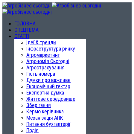
ГОЛОВНА
СПЕЦТЕМА
СТАТТІ
Ідеї & тренди
Інфраструктура ринку
Агромаркетинг
Агрономія Сьогодні
Агрострахування
Гість номера
Думки про важливе
Економічний гектар
Експертна думка
Життєве середовище
Зберігання
Кермо керівника
Механізація АПК
Питання бухгалтерії
Подія