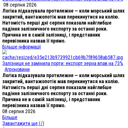
08 серпня 2026
Логіка підказувала протилежне — коли морський шлях
закритий, вантажопотік мав перекинутися на колію.
Натомість перші дні серпня показали найглибше
падіння залізничного експорту за останні роки.
Причина не в самій залізниці, і представник
перевізника назвав її прямо.
Більше інформації
Залізниця не замінила порти: експорт зерна впав на 73%
Агроновини
Логіка підказувала протилежне — коли морський шлях
закритий, вантажопотік мав перекинутися на колію.
Натомість перші дні серпня показали найглибше
падіння залізничного експорту за останні роки.
Причина не в самій залізниці, і представник
перевізника назвав її прямо.
08 серпня 2026
Більше
Завантажити ще (
/
)