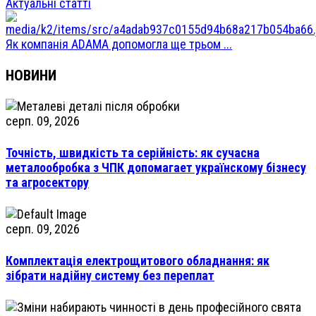
Актуальні статті
Як компанія ADAMA допомогла ще трьом ...
НОВИНИ
серп. 09, 2026
Точність, швидкість та серійність: як сучасна
металообробка з ЧПК допомагает українскому бізнесу
та агросектору
серп. 09, 2026
Комплектація електрощитового обладнання: як
зібрати надійну систему без переплат