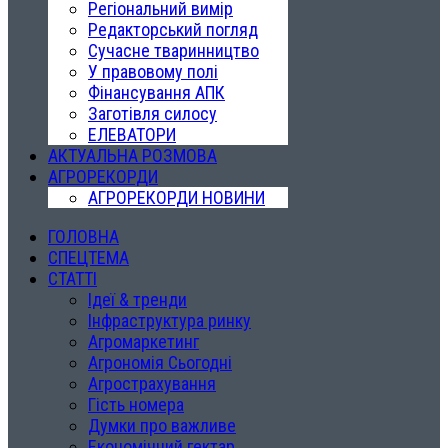
Регіональний вимір
Редакторський погляд
Сучасне тваринництво
У правовому полі
Фінансування АПК
Заготівля силосу
ЕЛЕВАТОРИ
АКТУАЛЬНА РОЗМОВА
АГРОРЕКОРДИ
АГРОРЕКОРДИ НОВИНИ
ГОЛОВНА
СПЕЦТЕМА
СТАТТІ
Ідеї & тренди
Інфраструктура ринку
Агромаркетинг
Агрономія Сьогодні
Агрострахування
Гість номера
Думки про важливе
Економічний гектар