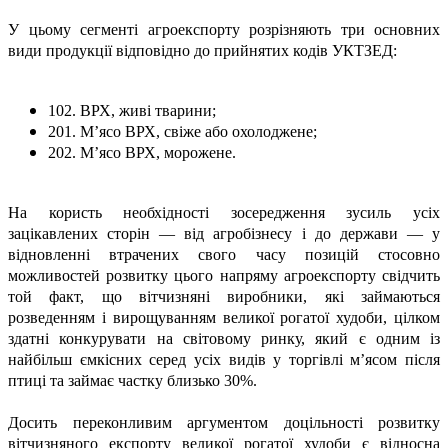
У цьому сегменті агроекспорту розрізняють три основних
види продукції відповідно до прийнятих кодів УКТЗЕД:
102. ВРХ, живі тварини;
201. М’ясо ВРХ, свіже або охолоджене;
202. М’ясо ВРХ, морожене.
На користь необхідності зосередження зусиль усіх
зацікавлених сторін — від агробізнесу і до держави — у
відновленні втрачених свого часу позицій стосовно
можливостей розвитку цього напряму агроекспорту свідчить
той факт, що вітчизняні виробники, які займаються
розведенням і вирощуванням великої рогатої худоби, цілком
здатні конкурувати на світовому ринку, який є одним із
найбільш ємкісних серед усіх видів у торгівлі м’ясом після
птиці та займає частку близько 30%.
Досить переконливим аргументом доцільності розвитку
вітчизняного експорту великої рогатої худоби є відносна