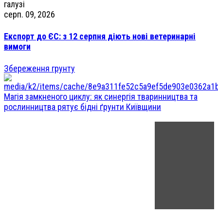
серп. 09, 2026
Експорт до ЄС: з 12 серпня діють нові ветеринарні
вимоги
Збереження грунту
Магія замкненого циклу: як синергія тваринництва та
рослинництва рятує бідні ґрунти Київщини