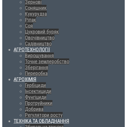
Зернові
Соняшник
Кукурудза
Ріпак
Соя
Цукровий буряк
Овочівництво
Садівництво
АГРОТЕХНОЛОГІЇ
Вирощування
Точне землеробство
Зберігання
Переробка
АГРОХІМІЯ
Гербіциди
Інсектициди
Фунгіциди
Протруйники
Добрива
Регулятори росту
ТЕХНІКА ТА ОБЛАДНАННЯ
Збиральна техніка