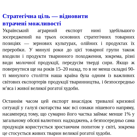
Стратегічна ціль — відновити
втрачені можливості
Український аграрний експорт нині здебільшого
зосереджений на трьох основних стратегічних товарних
позиціях — зернових культурах, олійних і продуктах їх
переробки. У минулі роки до цієї товарної групи також
входили і продукти тваринного походження, зокрема, різні
види молочної продукції, передусім тверді сири. Якщо ж
повернутися ще на років 15–20 назад, то в не менш складні 90-
ті минулого століття наша країна була одним із важливих
світових експортерів продукції тваринництва, і безпосередньо
м’яса і живої великої рогатої худоби.
Останнім часом цей експорт внаслідок тривалої кризової
ситуації у галузі скотарства має всі ознаки нішевого напряму,
насамперед тому, що сумарно його частка займає менше 1% у
загальному обсязі валютних надходжень, а безпосередньо сама
продукція користується зростаючим попитом у світі, зокрема
це стосується живих тварин великої рогатої худоби.