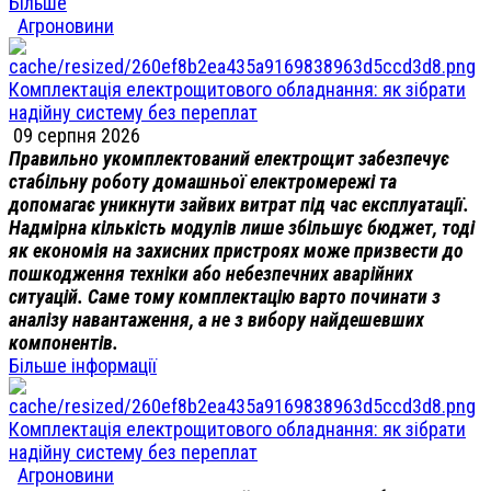
Більше
Агроновини
Комплектація електрощитового обладнання: як зібрати
надійну систему без переплат
09 серпня 2026
Правильно укомплектований електрощит забезпечує
стабільну роботу домашньої електромережі та
допомагає уникнути зайвих витрат під час експлуатації.
Надмірна кількість модулів лише збільшує бюджет, тоді
як економія на захисних пристроях може призвести до
пошкодження техніки або небезпечних аварійних
ситуацій. Саме тому комплектацію варто починати з
аналізу навантаження, а не з вибору найдешевших
компонентів.
Більше інформації
Комплектація електрощитового обладнання: як зібрати
надійну систему без переплат
Агроновини