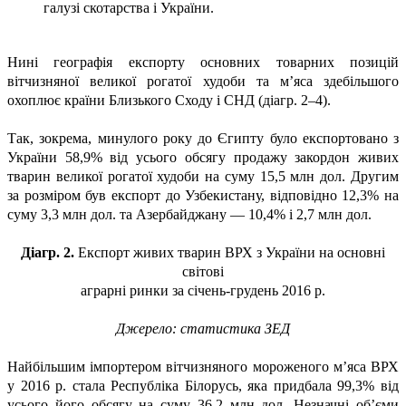
галузі скотарства і України.
Нині географія експорту основних товарних позицій
вітчизняної великої рогатої худоби та м’яса здебільшого
охоплює країни Близького Сходу і СНД (діагр. 2–4).
Так, зокрема, минулого року до Єгипту було експортовано з
України 58,9% від усього обсягу продажу закордон живих
тварин великої рогатої худоби на суму 15,5 млн дол. Другим
за розміром був експорт до Узбекистану, відповідно 12,3% на
суму 3,3 млн дол. та Азербайджану — 10,4% і 2,7 млн дол.
Діагр. 2.
Експорт живих тварин ВРХ з України на основні
світові
аграрні ринки за січень-грудень 2016 р.
Джерело: статистика ЗЕД
Найбільшим імпортером віт­чизняного мороженого м’яса ВРХ
у 2016 р. стала Республіка Білорусь, яка придбала 99,3% від
усього його обсягу на суму 36,2 млн дол. Незначні об’єми