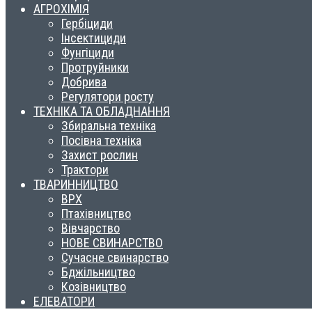
АГРОХІМІЯ
Гербіциди
Інсектициди
Фунгіциди
Протруйники
Добрива
Регулятори росту
ТЕХНІКА ТА ОБЛАДНАННЯ
Збиральна техніка
Посівна техніка
Захист рослин
Трактори
ТВАРИННИЦТВО
ВРХ
Птахівництво
Вівчарство
НОВЕ СВИНАРСТВО
Сучасне свинарство
Бджільництво
Козівництво
ЕЛЕВАТОРИ