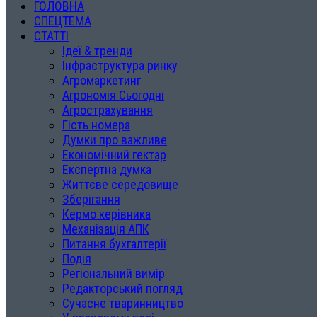
ГОЛОВНА
СПЕЦТЕМА
СТАТТІ
Ідеї & тренди
Інфраструктура ринку
Агромаркетинг
Агрономія Сьогодні
Агрострахування
Гість номера
Думки про важливе
Економічний гектар
Експертна думка
Життєве середовище
Зберігання
Кермо керівника
Механізація АПК
Питання бухгалтерії
Подія
Регіональний вимір
Редакторський погляд
Сучасне тваринництво