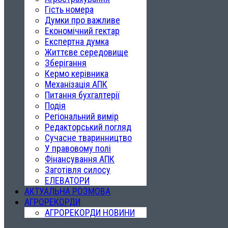
Гість номера
Думки про важливе
Економічний гектар
Експертна думка
Життєве середовище
Зберігання
Кермо керівника
Механізація АПК
Питання бухгалтерії
Подія
Регіональний вимір
Редакторський погляд
Сучасне тваринництво
У правовому полі
Фінансування АПК
Заготівля силосу
ЕЛЕВАТОРИ
АКТУАЛЬНА РОЗМОВА
АГРОРЕКОРДИ
АГРОРЕКОРДИ НОВИНИ