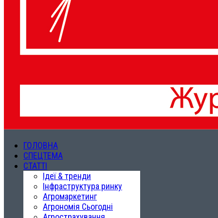
ГОЛОВНА
СПЕЦТЕМА
СТАТТІ
Ідеї & тренди
Інфраструктура ринку
Агромаркетинг
Агрономія Сьогодні
Агрострахування