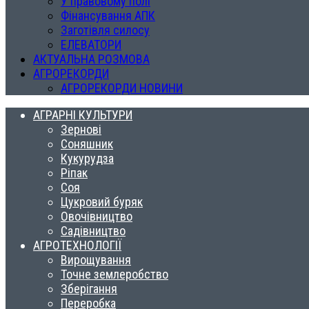
У правовому полі
Фінансування АПК
Заготівля силосу
ЕЛЕВАТОРИ
АКТУАЛЬНА РОЗМОВА
АГРОРЕКОРДИ
АГРОРЕКОРДИ НОВИНИ
АГРАРНІ КУЛЬТУРИ
Зернові
Соняшник
Кукурудза
Ріпак
Соя
Цукровий буряк
Овочівництво
Садівництво
АГРОТЕХНОЛОГІЇ
Вирощування
Точне землеробство
Зберігання
Переробка