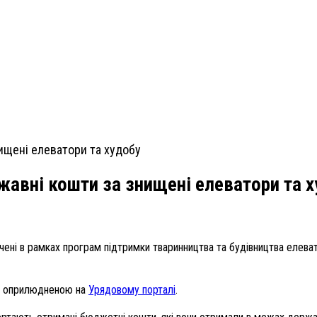
жавні кошти за знищені елеватори та 
ні в рамках програм підтримки тваринництва та будівництва елеватор
, оприлюдненою на
Урядовому порталі
.