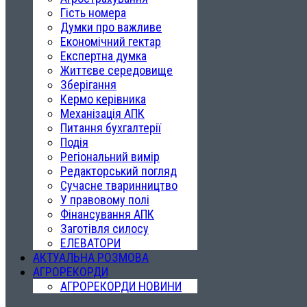
Гість номера
Думки про важливе
Економічний гектар
Експертна думка
Життєве середовище
Зберігання
Кермо керівника
Механізація АПК
Питання бухгалтерії
Подія
Регіональний вимір
Редакторський погляд
Сучасне тваринництво
У правовому полі
Фінансування АПК
Заготівля силосу
ЕЛЕВАТОРИ
АКТУАЛЬНА РОЗМОВА
АГРОРЕКОРДИ
АГРОРЕКОРДИ НОВИНИ