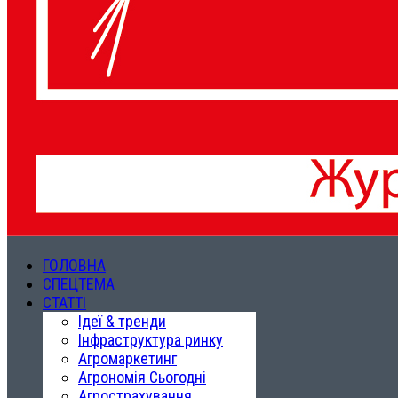
ГОЛОВНА
СПЕЦТЕМА
СТАТТІ
Ідеї & тренди
Інфраструктура ринку
Агромаркетинг
Агрономія Сьогодні
Агрострахування