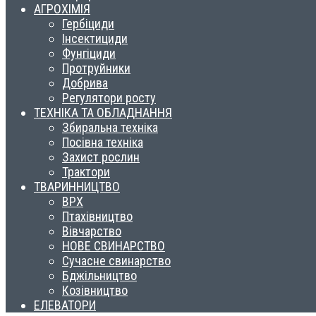
АГРОХІМІЯ
Гербіциди
Інсектициди
Фунгіциди
Протруйники
Добрива
Регулятори росту
ТЕХНІКА ТА ОБЛАДНАННЯ
Збиральна техніка
Посівна техніка
Захист рослин
Трактори
ТВАРИННИЦТВО
ВРХ
Птахівництво
Вівчарство
НОВЕ СВИНАРСТВО
Сучасне свинарство
Бджільництво
Козівництво
ЕЛЕВАТОРИ