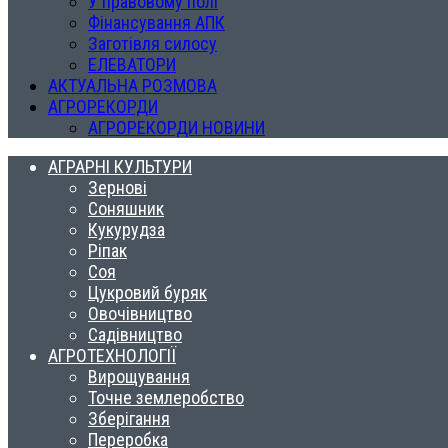
У правовому полі
Фінансування АПК
Заготівля силосу
ЕЛЕВАТОРИ
АКТУАЛЬНА РОЗМОВА
АГРОРЕКОРДИ
АГРОРЕКОРДИ НОВИНИ
АГРАРНІ КУЛЬТУРИ
Зернові
Соняшник
Кукурудза
Ріпак
Соя
Цукровий буряк
Овочівництво
Садівництво
АГРОТЕХНОЛОГІЇ
Вирощування
Точне землеробство
Зберігання
Переробка