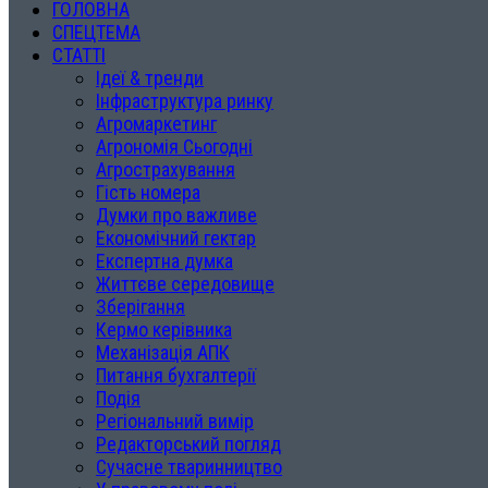
ГОЛОВНА
СПЕЦТЕМА
СТАТТІ
Ідеї & тренди
Інфраструктура ринку
Агромаркетинг
Агрономія Сьогодні
Агрострахування
Гість номера
Думки про важливе
Економічний гектар
Експертна думка
Життєве середовище
Зберігання
Кермо керівника
Механізація АПК
Питання бухгалтерії
Подія
Регіональний вимір
Редакторський погляд
Сучасне тваринництво