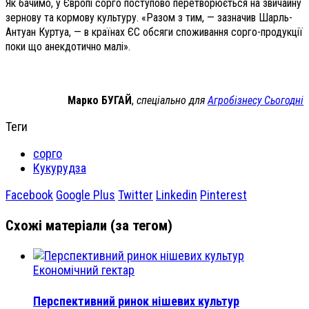
Як бачимо, у Європі сорго поступово перетворюється на звичайну
зернову та кормову культуру. «Разом з тим, — зазначив Шарль-
Антуан Куртуа, — в країнах ЄС обсяги споживання сорго-продукції
поки що анекдотично малі».
Марко БУГАЙ
,
спеціально для
Агробізнесу Сьогодні
Теги
сорго
Кукурудза
Facebook
Google Plus
Twitter
Linkedin
Pinterest
Схожі матеріали (за тегом)
Економічний гектар
Перспективний ринок нішевих культур