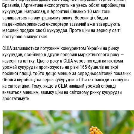
Бразилія, і Аргентина експортують не увесь обсяг виробництва
кукурудзи. Наприклад, в Аргентині близько 10 млн тонн
залишається на внутрішньому ринку. Восени ці обидва
південноамериканські експортери зазвичай вже завершують
масовий продаж своєї кукурудзи. Проте ціни на зерно у світі
поступово знижуються.
США залишаються потужним конкурентом України на ринку
кукурудзи, особливо в другій половині маркетингового року —
навесні та влітку. Цього року в США через погодні катаклізми
урожай кукурудзи прогнозують на рівні 165 бушелів на акрі
посівної площі, тобто дещо менше за середньосвітовий показник.
Обсяги виробництва зерна кукурудзи в Штатах завжди «тиснуть»
на світові ціни. Тому, якщо в США нинішній урожай справді
виявиться меншим, взимку ціни на світовому ринку кукурудзи
зростатимуть.