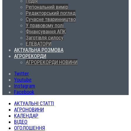
Подія
Регіональний вимір
Редакторський погляд
Сучасне тваринництво
У правовому полі
Фінансування АПК
Заготівля силосу
ЕЛЕВАТОРИ
АКТУАЛЬНА РОЗМОВА
АГРОРЕКОРДИ
АГРОРЕКОРДИ НОВИНИ
Twitter
Youtube
Instagram
Facebook
АКТУАЛЬНІ СТАТТІ
АГРОНОВИНИ
КАЛЕНДАР
ВІДЕО
ОГОЛОШЕННЯ