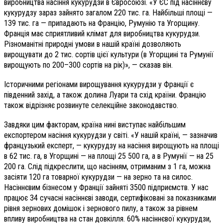
виробництва насіння кукурудзи в Євросоюзі. «У ЄС під насіннєву
кукурудзу зараз зайнято загалом 220 тис. га. Найбільші площі —
139 тис. га — припадають на Францію, Румунію та Угорщину.
Франція має сприятливий клімат для виробництва кукурудзи.
Різноманітні природні умови в нашій країні дозволяють
вирощувати до 2 тис. сортів цієї культури (в Угорщині та Румунії
вирощують по 200–300 сортів на рік)», — сказав він.
Історичними регіонами вирощування кукурудзи у Франції є
південний захід, а також долина Луари та схід країни. Францію
також відрізняє розвинуте селекційне законодавство.
Завдяки цим факторам, країна нині виступає найбільшим
експортером насіння кукурудзи у світі. «У нашій країні, — зазначив
французький експерт, — кукурудзу на насіння вирощують на площі
в 62 тис. га, в Угорщині — на площі 25 500 га, а в Румунії — на 25
200 га. Слід підкреслити, що насінням, отриманим з 1 га, можна
засіяти 120 га товарної кукурудзи — на зерно та на силос.
Насіннєвим бізнесом у Франції зайняті 3500 підприємств. У нас
працює 34 сучасні насіннєві заводи, сертифіковані за показниками
рівня зернових домішок і зернового пилу, а також за рівнем
впливу виробництва на стан довкілля. 60% насіннєвої кукурудзи,