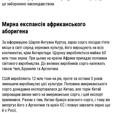
це заборонено законодавством.
Мирна експансія африканського
аборигена
За інформацією Шарля-Антуана Куртуа, зараз сорго посідає п’яте
місце в світі серед зернових культур, його вирощують на всіх
континентах, крім Антарктиди. Щороку виробляється майже 60
млн тонн зерна. При цьому на країни Африки припадає половина
світового виробництва. До великих виробників сорго належать
також Чилі, Бразилія та Аргентина.
США виробляють 12 млн тонн на рік, проте за останні 5 років
зменшили виробництво цієї культури. Половина американського
сорго донедавна експортувалася до Китаю, але торік Китай
запровадив ввізне мито на американське сорго, і цей експорт
припинився. Разом з тим, Китаю бракує власного сорго, і тому він
імпортує його з Аргентини та країн ЄС і планує завозити зерно ще
й з Росії.