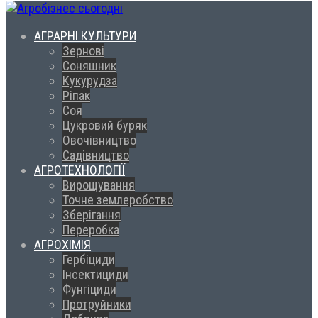
АГРАРНІ КУЛЬТУРИ
Зернові
Соняшник
Кукурудза
Ріпак
Соя
Цукровий буряк
Овочівництво
Садівництво
АГРОТЕХНОЛОГІЇ
Вирощування
Точне землеробство
Зберігання
Переробка
АГРОХІМІЯ
Гербіциди
Інсектициди
Фунгіциди
Протруйники