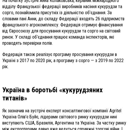
На початку зустрічі Анна Колаковська, керівник міжнародного
відділу Французької федерації виробників насіння кукурудзи та
сорго, познайомила присутніх із діяльністю об’єднання. За
словами пані Анни, до складу Федерації входять 26 підприємств
французького агрокомплексу. Федерація отримує фінансування
від Євросоюзу для просування кукурудзи та сорго на світовий
ринок. У складі об’єднання працює команда інспекторів, які
проводять перевірки полів.
Федерація також реалізує програму просування кукурудзи в
Україні з 2017 по 2020 рік, а програму з сорго — з 2019 по 2022
рік.
Україна в боротьбі «кукурудзяних
титанів»
Як зазначив на зустрічі експерт консалтингової компанії Agritel
Україна Олів’є Буйє, лідерами світового ринку кукурудзи нині
виступають США, Бразилія, Аргентина та Україна. За частку ринку
між експортерами давно вже ведуться справжні торгові війни. І