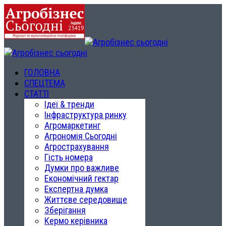
ГОЛОВНА
СПЕЦТЕМА
СТАТТІ
Ідеї & тренди
Інфраструктура ринку
Агромаркетинг
Агрономія Сьогодні
Агрострахування
Гість номера
Думки про важливе
Економічний гектар
Експертна думка
Життєве середовище
Зберігання
Кермо керівника