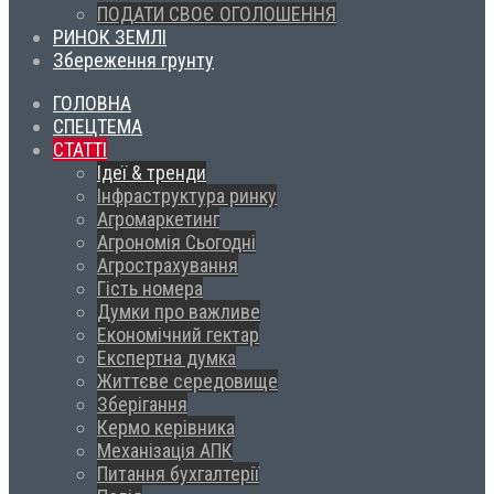
ПОДАТИ СВОЄ ОГОЛОШЕННЯ
РИНОК ЗЕМЛІ
Збереження грунту
ГОЛОВНА
СПЕЦТЕМА
СТАТТІ
Ідеї & тренди
Інфраструктура ринку
Агромаркетинг
Агрономія Сьогодні
Агрострахування
Гість номера
Думки про важливе
Економічний гектар
Експертна думка
Життєве середовище
Зберігання
Кермо керівника
Механізація АПК
Питання бухгалтерії