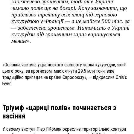
забезпечено зрошенням, тоді як в Україні
чимало полів ще на богарі. Хочу зазначити, що
приблизно третину всіх площ під зерновою
кукурудзою у Франції — а це майже 500 тис. га
— забезпечено зрошенням. Натомість в Україні
кукурудзи під зрошенням зараз вирощується
менше».
«Основна частина українського експорту зерна кукурудзи, який
цього року, за прогнозом, має сягнути 29,5 млн тонн, вже
традиційно припадає на країни Євросоюзу», — підкреслив Олів’є
Буйє.
Тріумф «цариці полів» починається з
насіння
У своєму виступі П’єр Гійомен окреслив територіально контури