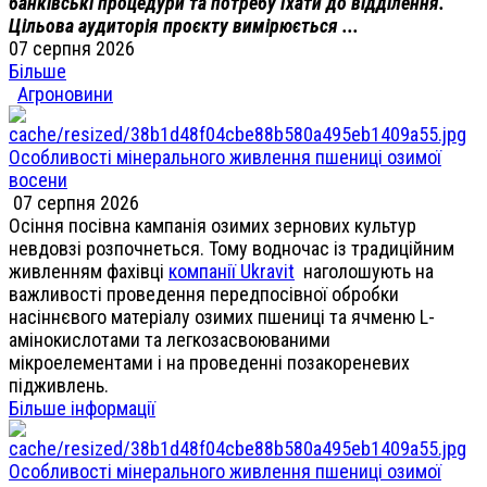
банківські процедури та потребу їхати до відділення.
Цільова аудиторія проєкту вимірюється ...
07 серпня 2026
Більше
Агроновини
Особливості мінерального живлення пшениці озимої
восени
07 серпня 2026
Осіння посівна кампанія озимих зернових культур
невдовзі розпочнеться. Тому водночас із традиційним
живленням фахівці
компанії Ukravit
наголошують на
важливості проведення передпосівної обробки
насіннєвого матеріалу озимих пшениці та ячменю L-
амінокислотами та легкозасвоюваними
мікроелементами і на проведенні позакореневих
підживлень.
Більше інформації
Особливості мінерального живлення пшениці озимої