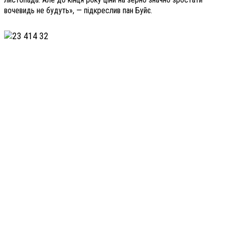
вочевидь не будуть», — підкреслив пан Буйє.