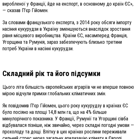
виробленої у Франції, йде на експорт, в основному до країн ЄС»,
— сказав П’єр Гійомен.
За словами французького експерта, з 2014 року обсяги імпорту
насіння кукурудзи в Україну зменшуються внаслідок зростання
рівня місцевого виробництва. Країни ЄС, насамперед Франція,
Угорщина та Румунія, зараз забезпечують близько третини
потреб України в насінні кукурудзи.
Складний рік та його підсумки
Цього літа більшість європейських аграріїв чи не вперше повною
мірою відчули примхи глобальних кліматичних змін.
Як повідомив П’єр Гійомен, цього року кукурудзу в країнах ЄС
було посіяно на площі 14,8 млн га, що на 4% більше
минулорічного показника. У Франції, Румунії та Угорщині сівба
відбувалася пізніше, ніж звичайно, через складні погодні умови —
прохолоду та дощі. Влітку в цих країнах рослини переживали
сильний стрес через загальну аридизацію клімату в Європі.