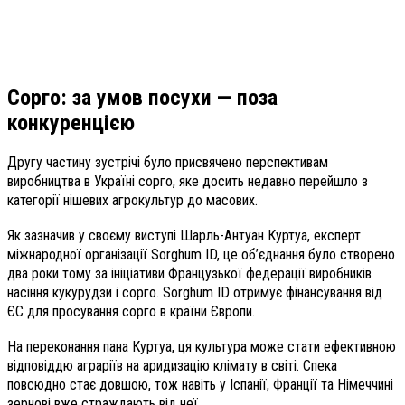
Сорго: за умов посухи — поза
конкуренцією
Другу частину зустрічі було присвячено перспективам
виробництва в Україні сорго, яке досить недавно перейшло з
категорії нішевих агрокультур до масових.
Як зазначив у своєму виступі Шарль-Антуан Куртуа, експерт
міжнародної організації Sorghum ID, це об’єднання було створено
два роки тому за ініціативи Французької федерації виробників
насіння кукурудзи і сорго. Sorghum ID отримує фінансування від
ЄС для просування сорго в країни Європи.
На переконання пана Куртуа, ця культура може стати ефективною
відповіддю аграріїв на аридизацію клімату в світі. Спека
повсюдно стає довшою, тож навіть у Іспанії, Франції та Німеччині
зернові вже страждають від неї.