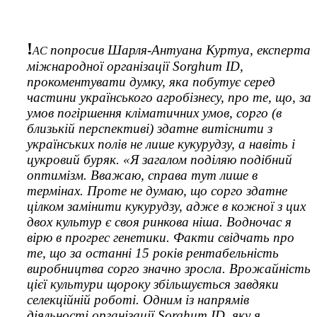
!
попросив
Шарля-Антуана Куртуа, експерта
АС
міжнародної організації Sorghum ID,
прокоментувати думку, яка побутує серед
частини українського агробізнесу, про те, що, за
умов погіршення кліматичних умов, сорго (в
близькій перспективі) здатне витіснити з
українських полів не лише кукурудзу, а навіть і
цукровий буряк. «Я загалом поділяю подіб­ний
оптимізм. Вважаю, справа тут лише в
термінах. Проте не думаю, що сорго здатне
цілком замінити кукурудзу, адже в кожної з цих
двох культур є своя ринкова ніша. Водночас я
вірю в прогрес генетики. Факти свідчать про
те, що за останні 15 років рентабельність
виробництва сорго значно зросла. Врожайність
цієї культури щороку збільшується завдяки
селекційній роботі. Одним із напрямів
діяльності організації Sorghum ID, яку я