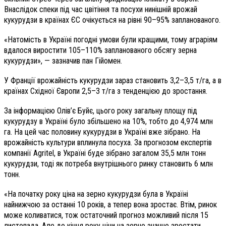
Внаслідок спеки під час цвітіння та посухи нинішній врожай
кукурудзи в країнах ЄС очікується на рівні 90–95% запланованого.
«Натомість в Україні погодні умови були кращими, тому аграріям
вдалося виростити 105–110% запланованого обсягу зерна
кукурудзи», — зазначив пан Гійомен.
У Франції врожайність кукурудзи зараз становить 3,2–3,5 т/га, а в
країнах Східної Європи 2,5–3 т/га з тенденцією до зростання.
За інформацією Олів’є Буйє, цього року загальну площу під
кукурудзу в Україні було збільшено на 10%, тобто до 4,974 млн
га. На цей час половину кукурудзи в Україні вже зібрано. На
врожайність культури вплинула посуха. За прогнозом експертів
компанії Agritel, в Україні буде зібрано загалом 35,5 млн тонн
кукурудзи, тоді як потреба внутрішнього ринку становить 6 млн
тонн.
«На початку року ціна на зерно кукурудзи була в Україні
найнижчою за останні 10 років, а тепер вона зростає. Втім, ринок
може коливатися, тож остаточний прогноз можливий після 15
листопада. Але до кінця року ціни на зерно значно зростати