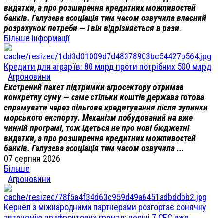
видатки, а про розширення кредитних можливостей
банків. Галузева асоціація тим часом озвучила власний
розрахунок потреби — і він відрізняється в рази
.
Більше інформації
Кредити для аграріїв: 80 млрд проти потрібних 500 млрд
Агроновини
Екстрений пакет підтримки агросектору отримав
конкретну суму — саме стільки коштів держава готова
спрямувати через пільгове кредитування після зупинки
морського експорту. Механізм побудований на вже
чинній програмі, тож ідеться не про нові бюджетні
видатки, а про розширення кредитних можливостей
банків. Галузева асоціація тим часом озвучила ...
07 серпня 2026
Більше
Агроновини
Кернел з міжнародними партнерами розгортає сонячну
автономію прифронтових громад: перші 7 СЕС вже