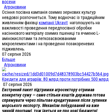
восени
Агроновини
Осіння посівна кампанія озимих зернових культур
невдовзі розпочнеться. Тому водночас із традиційним
живленням фахівці
компанії Ukravit
наголошують на
важливості проведення передпосівної обробки
насіннєвого матеріалу озимих пшениці та ячменю L-
амінокислотами та легкозасвоюваними
мікроелементами і на проведенні позакореневих
підживлень.
07 серпня 2026
Більше
Агроновини
Кредити для аграріїв: 80 млрд проти потрібних 500 млрд
07 серпня 2026
Екстрений пакет підтримки агросектору отримав
конкретну суму — саме стільки коштів держава готова
спрямувати через пільгове кредитування після зупинки
морського експорту. Механізм побудований на вже
чинній програмі, тож ідеться не про нові бюджетні