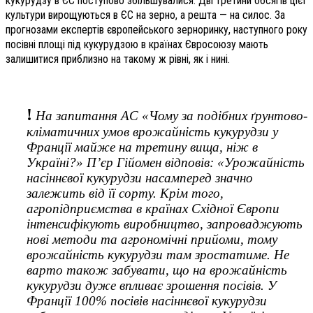
кукурудзу в ЄС поступово збільшувалися. Дві третини обсягів цієї
культури вирощуються в ЄС на зерно, а решта — на силос. За
прогнозами експертів європейського зерноринку, наступного року
посівні площі під кукурудзою в країнах Євросоюзу мають
залишитися приблизно на такому ж рівні, як і нині.
!
На запитання АС «Чому за подібних ґрунтово-
кліматичних умов врожайність кукурудзи у
Франції майже на третину вища, ніж в
Україні?» П’єр Гійомен відповів: «Урожайність
насіннєвої кукурудзи насамперед значно
залежить від її сорту. Крім того,
агропідприємства в країнах Східної Європи
інтенсифікують виробництво, запроваджують
нові методи та агрономічні прийоми, тому
врожайність кукурудзи там зростатиме. Не
варто також забувати, що на врожайність
кукурудзи дуже впливає зрошення посівів. У
Франції 100% посівів насіннєвої кукурудзи