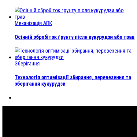
Механізація АПК
Осінній обробіток ґрунту після кукурудзи або трав
Зберігання
Технологія оптимізації збирання, перевезення та
зберігання кукурудзи