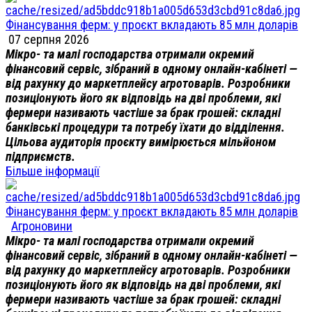
Фінансування ферм: у проєкт вкладають 85 млн доларів
07 серпня 2026
Мікро- та малі господарства отримали окремий
фінансовий сервіс, зібраний в одному онлайн-кабінеті —
від рахунку до маркетплейсу агротоварів. Розробники
позиціонують його як відповідь на дві проблеми, які
фермери називають частіше за брак грошей: складні
банківські процедури та потребу їхати до відділення.
Цільова аудиторія проєкту вимірюється мільйоном
підприємств.
Більше інформації
Фінансування ферм: у проєкт вкладають 85 млн доларів
Агроновини
Мікро- та малі господарства отримали окремий
фінансовий сервіс, зібраний в одному онлайн-кабінеті —
від рахунку до маркетплейсу агротоварів. Розробники
позиціонують його як відповідь на дві проблеми, які
фермери називають частіше за брак грошей: складні