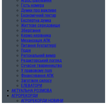
Агрострахування
Гість номера
Думки про важливе
Економічний гектар
Експертна думка
Життєве середовище
Зберігання
Кермо керівника
Механізація АПК
Питання бухгалтерії
Подія
Регіональний вимір
Редакторський погляд
Сучасне тваринництво
У правовому полі
Фінансування АПК
Заготівля силосу
ЕЛЕВАТОРИ
АКТУАЛЬНА РОЗМОВА
АГРОРЕКОРДИ
АГРОРЕКОРДИ НОВИНИ