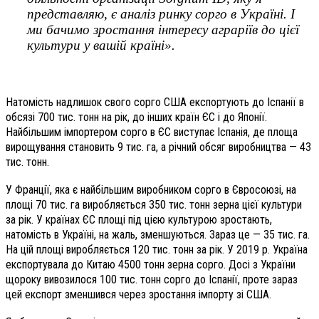
представляю, є аналіз ринку сорго в Україні. І
ми бачимо зростання інтересу аграріїв до цієї
культури у вашій країні».
Натомість надлишок свого сорго США експортують до Іспанії в
обсязі 700 тис. тонн на рік, до інших країн ЄС і до Японії.
Найбільшим імпортером сорго в ЄС виступає Іспанія, де площа
вирощування становить 9 тис. га, а річний обсяг виробництва — 43
тис. тонн.
У Франції, яка є найбільшим виробником сорго в Євросоюзі, на
площі 70 тис. га виробляється 350 тис. тонн зерна цієї культури
за рік. У країнах ЄС площі під цією культурою зростають,
натомість в Україні, на жаль, зменшуються. Зараз це — 35 тис. га.
На цій площі виробляється 120 тис. тонн за рік. У 2019 р. Україна
експортувала до Китаю 4500 тонн зерна сорго. Досі з України
щороку вивозилося 100 тис. тонн сорго до Іспанії, проте зараз
цей експорт зменшився через зростання імпорту зі США.