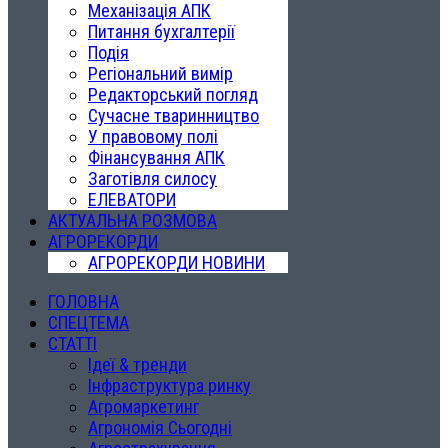
Механізація АПК
Питання бухгалтерії
Подія
Регіональний вимір
Редакторський погляд
Сучасне тваринництво
У правовому полі
Фінансування АПК
Заготівля силосу
ЕЛЕВАТОРИ
АКТУАЛЬНА РОЗМОВА
АГРОРЕКОРДИ
АГРОРЕКОРДИ НОВИНИ
ГОЛОВНА
СПЕЦТЕМА
СТАТТІ
Ідеї & тренди
Інфраструктура ринку
Агромаркетинг
Агрономія Сьогодні