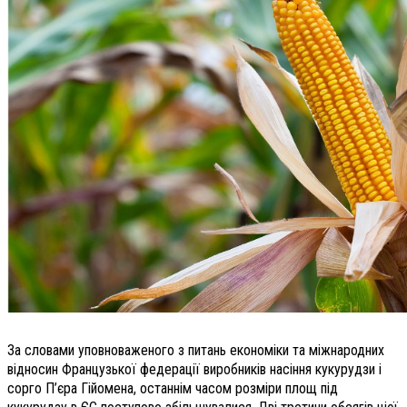
За словами уповноваженого з питань економіки та міжнародних
відносин Французької федерації виробників насіння кукурудзи і
сорго П’єра Гійомена, останнім часом розміри площ під