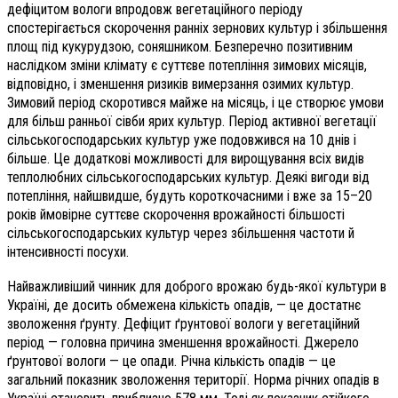
дефіцитом вологи впродовж вегетаційного періоду
спостерігається скорочення ранніх зернових культур і збільшення
площ під кукурудзою, соняшником. Безперечно позитивним
наслідком зміни клімату є суттєве потепління зимових місяців,
відповідно, і зменшення ризиків вимерзання озимих культур.
Зимовий період скоротився майже на місяць, і це створює умови
для більш ранньої сівби ярих культур. Період активної вегетації
сільськогосподарських культур уже подовжився на 10 днів і
більше. Це додаткові можливості для вирощування всіх видів
теплолюбних сільськогосподарських культур. Деякі вигоди від
потепління, найшвидше, будуть короткочасними і вже за 15–20
років ймовірне суттєве скорочення врожайності більшості
сільськогосподарських культур через збільшення частоти й
інтенсивності посухи.
Найважливіший чинник для доброго врожаю будь-якої культури в
Україні, де досить обмежена кількість опадів, — це достатнє
зволоження ґрунту. Дефіцит ґрунтової вологи у вегетаційний
період — головна причина зменшення врожайності. Джерело
ґрунтової вологи — це опади. Річна кількість опадів — це
загальний показник зволоження території. Норма річних опадів в