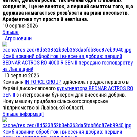
холдингів, і це не виняток, а перший симптом того, що
держава намагається розв'язати на рівні посольств.
Арифметика тут проста й невтішна.
10 серпня 2026
Більше
Агроновини
Комбінований обробіток і внесення добрив: перший
BEDNAR ACTROS RO 4000 R GEN II передано господарству
на Львівщині!
10 серпня 2026
Компанія
IN FORCE GROUP
здійснила продаж першого в
Україні диско-лапового
культиватора BEDNAR ACTROS RO
GEN II
з інтегрованим бункером для внесення добрив.
Нову машину придбало сільськогосподарське
підприємство зі Львівської області.
Більше інформації
Комбінований обробіток і внесення добрив: перший