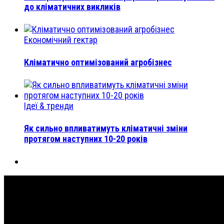
до кліматичних викликів
Економічний гектар
Кліматично оптимізований агробізнес
Ідеї & тренди
Як сильно впливатимуть кліматичні зміни
протягом наступних 10-20 років