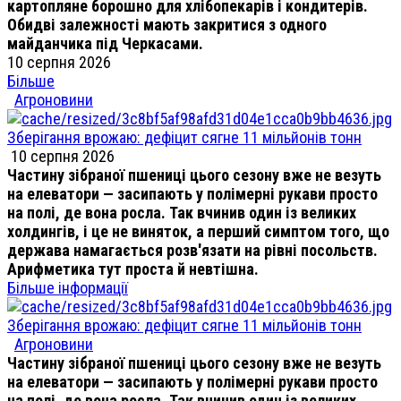
картопляне борошно для хлібопекарів і кондитерів.
Обидві залежності мають закритися з одного
майданчика під Черкасами.
10 серпня 2026
Більше
Агроновини
Зберігання врожаю: дефіцит сягне 11 мільйонів тонн
10 серпня 2026
Частину зібраної пшениці цього сезону вже не везуть
на елеватори — засипають у полімерні рукави просто
на полі, де вона росла. Так вчинив один із великих
холдингів, і це не виняток, а перший симптом того, що
держава намагається розв'язати на рівні посольств.
Арифметика тут проста й невтішна.
Більше інформації
Зберігання врожаю: дефіцит сягне 11 мільйонів тонн
Агроновини
Частину зібраної пшениці цього сезону вже не везуть
на елеватори — засипають у полімерні рукави просто
на полі, де вона росла. Так вчинив один із великих