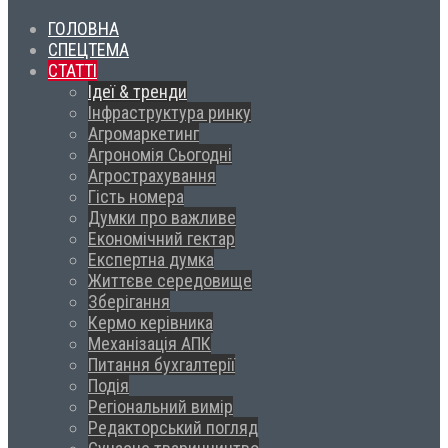
ГОЛОВНА
СПЕЦТЕМА
СТАТТІ
Ідеї & тренди
Інфраструктура ринку
Агромаркетинг
Агрономія Сьогодні
Агрострахування
Гість номера
Думки про важливе
Економічний гектар
Експертна думка
Життєве середовище
Зберігання
Кермо керівника
Механізація АПК
Питання бухгалтерії
Подія
Регіональний вимір
Редакторський погляд