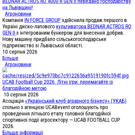
BEDNAR ACTROS RO 4000 R GEN II передано господарству
на Львівщині!
Агроновини
Компанія
IN FORCE GROUP
здійснила продаж першого в
Україні диско-лапового
культиватора BEDNAR ACTROS RO
GEN II
з інтегрованим бункером для внесення добрив.
Нову машину придбало сільськогосподарське
підприємство зі Львівської області.
10 серпня 2026
Більше
Агроновини
UCAB Football Cup 2026. Літні ігри: перемагайте із
благодійною метою
10 серпня 2026
Асоціація
«Український клуб аграрного бізнесу» (УКАБ)
спільно з агенцією UCABevent оголошують про
проведення літнього етапу головної благодійної
спортивної події агросектору — UCAB FOOTBALL CUP
2026.
Більше інформації