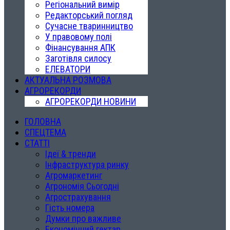
Регіональний вимір
Редакторський погляд
Сучасне тваринництво
У правовому полі
Фінансування АПК
Заготівля силосу
ЕЛЕВАТОРИ
АКТУАЛЬНА РОЗМОВА
АГРОРЕКОРДИ
АГРОРЕКОРДИ НОВИНИ
ГОЛОВНА
СПЕЦТЕМА
СТАТТІ
Ідеї & тренди
Інфраструктура ринку
Агромаркетинг
Агрономія Сьогодні
Агрострахування
Гість номера
Думки про важливе
Економічний гектар