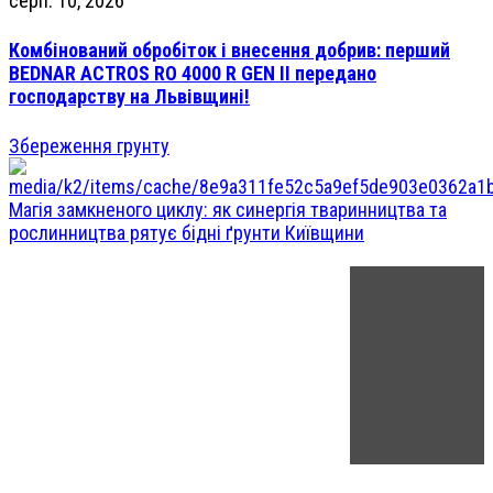
серп. 10, 2026
Комбінований обробіток і внесення добрив: перший
BEDNAR ACTROS RO 4000 R GEN II передано
господарству на Львівщині!
Збереження грунту
Магія замкненого циклу: як синергія тваринництва та
рослинництва рятує бідні ґрунти Київщини