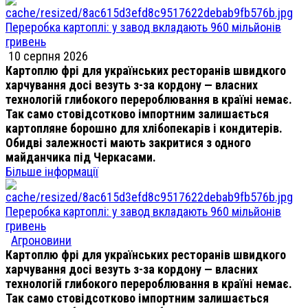
Переробка картоплі: у завод вкладають 960 мільйонів
гривень
10 серпня 2026
Картоплю фрі для українських ресторанів швидкого
харчування досі везуть з-за кордону — власних
технологій глибокого перероблювання в країні немає.
Так само стовідсотково імпортним залишається
картопляне борошно для хлібопекарів і кондитерів.
Обидві залежності мають закритися з одного
майданчика під Черкасами.
Більше інформації
Переробка картоплі: у завод вкладають 960 мільйонів
гривень
Агроновини
Картоплю фрі для українських ресторанів швидкого
харчування досі везуть з-за кордону — власних
технологій глибокого перероблювання в країні немає.
Так само стовідсотково імпортним залишається