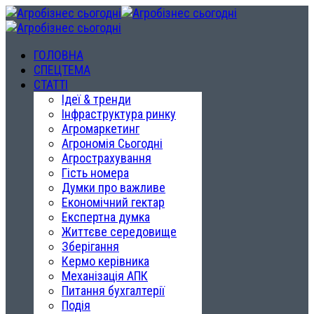
ГОЛОВНА
СПЕЦТЕМА
СТАТТІ
Ідеї & тренди
Інфраструктура ринку
Агромаркетинг
Агрономія Сьогодні
Агрострахування
Гість номера
Думки про важливе
Економічний гектар
Експертна думка
Життєве середовище
Зберігання
Кермо керівника
Механізація АПК
Питання бухгалтерії
Подія