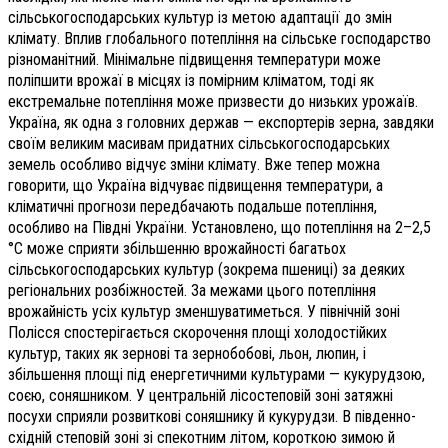
сільськогосподарських культур із метою адаптації до змін
клімату. Вплив глобального потепління на сільське господарство
різноманітний. Мінімальне підвищення температури може
поліпшити врожаї в місцях із помірним кліматом, тоді як
екстремальне потепління може призвести до низьких урожаїв.
Україна, як одна з головних держав — експортерів зерна, завдяки
своїм великим масивам придатних сільськогосподарських
земель особливо відчує зміни клімату. Вже тепер можна
говорити, що Україна відчуває підвищення температури, а
кліматичні прогнози передбачають подальше потепління,
особливо на Півдні України. Установлено, що потепління на 2–2,5
°С може сприяти збільшенню врожайності багатьох
сільськогосподарських культур (зокрема пшениці) за деяких
регіональних розбіжностей. За межами цього потепління
врожайність усіх культур зменшуватиметься. У північній зоні
Полісся спостерігається скорочення площі холодостійких
культур, таких як зернові та зернобобові, льон, люпин, і
збільшення площі під енергетичними культурами — кукурудзою,
соєю, соняшником. У центральній лісостеповій зоні затяжні
посухи сприяли розвиткові соняшнику й кукурудзи. В південно-
східній степовій зоні зі спекотним літом, короткою зимою й