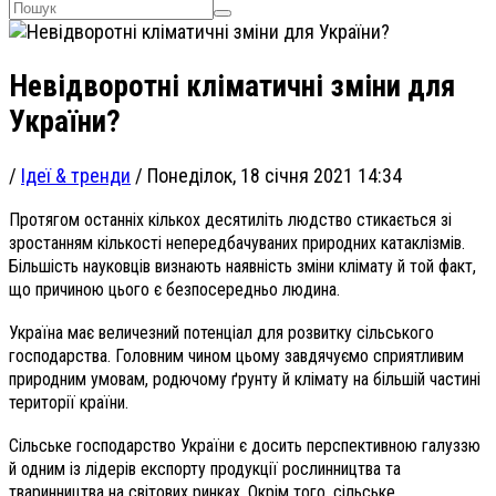
Невідворотні кліматичні зміни для
України?
/
Ідеї & тренди
/
Понеділок, 18 січня 2021 14:34
Протягом останніх кількох десятиліть людство стикається зі
зростанням кількості непередбачуваних природних катаклізмів.
Більшість науковців визнають наявність зміни клімату й той факт,
що причиною цього є безпосередньо людина.
Україна має величезний потенціал для розвитку сільського
господарства. Головним чином цьому завдячуємо сприятливим
природним умовам, родючому ґрунту й клімату на більшій частині
території країни.
Сільське господарство України є досить перспективною галуззю
й одним із лідерів експорту продукції рослинництва та
тваринництва на світових ринках. Окрім того, сільське