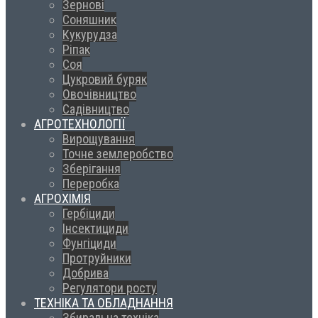
Зернові
Соняшник
Кукурудза
Ріпак
Соя
Цукровий буряк
Овочівництво
Садівництво
АГРОТЕХНОЛОГІЇ
Вирощування
Точне землеробство
Зберігання
Переробка
АГРОХІМІЯ
Гербіциди
Інсектициди
Фунгіциди
Протруйники
Добрива
Регулятори росту
ТЕХНІКА ТА ОБЛАДНАННЯ
Збиральна техніка