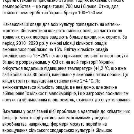
Україні становить приблизно 578 мм. Тоді як показник стійкого
землеробства — це гарантовані 700 мм і більше. Отже, для
стійкого землеробства Україні бракує 100–150 мм.
Найважливіші опади для всіх культур припадають на квітень-
жовтень. Збільшується кількість сильних злив, які часто після
тривалих сухих періодів завдають більше шкоди, ніж користі. За
період 2010–2020 рр. у зимові місяці кількості опадів
зменшилися приблизно на 15%. Влітку кількість опадів
зменшилася на 15–25% і стало причиною сильної літньої посухи.
Згідно з розрахунками, у XXI ст. на всій території України
очікується подальше підвищення температури (+1,2 °С, що вже
зафіксовано за 30 років), найбільше у зимовий і літній сезони. До
кінця століття підвищення становитиме 2–4 °С. Як
змінюватиметься кількість опадів, це невідомо, але значне
збільшення їх кількості малоймовірне, і це загрожує посиленням
посухи та збільшенням площ земель, схильних до спустелювання.
Важливим у розв’язанні цієї проблеми є адаптація до кліматичних
змін, що мають відбуватися разом зі змінами у веденні
виробництва, наприклад, фермери можуть перейти на
вирощування сільськогосподарських культур із більшою