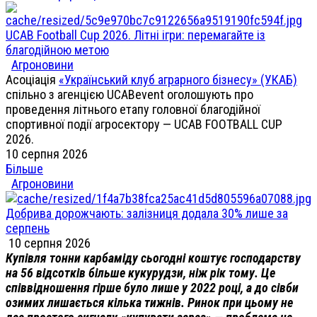
UCAB Football Cup 2026. Літні ігри: перемагайте із
благодійною метою
Агроновини
Асоціація
«Український клуб аграрного бізнесу» (УКАБ)
спільно з агенцією UCABevent оголошують про
проведення літнього етапу головної благодійної
спортивної події агросектору — UCAB FOOTBALL CUP
2026.
10 серпня 2026
Більше
Агроновини
Добрива дорожчають: залізниця додала 30% лише за
серпень
10 серпня 2026
Купівля тонни карбаміду сьогодні коштує господарству
на 56 відсотків більше кукурудзи, ніж рік тому. Це
співвідношення гірше було лише у 2022 році, а до сівби
озимих лишається кілька тижнів. Ринок при цьому не