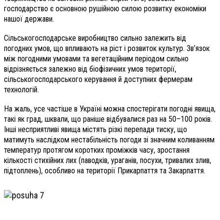
господарство є основною рушійною силою розвитку економіки
нашої держави.
Сільськогосподарське виробництво сильно залежить від
погодних умов, що впливають на ріст і розвиток культур. Зв’язок
між погодними умовами та вегетаційним періодом сильно
відрізняється залежно від біофізичних умов території,
сільськогосподарського керування й доступних фермерам
технологій.
На жаль, усе частіше в Україні можна спостерігати погодні явища,
такі як град, шквали, що раніше відбувалися раз на 50–100 років.
Інші несприятливі явища містять різкі перепади тиску, що
матимуть наслідком нестабільність погоди зі значним коливанням
температур протягом коротких проміжків часу, зростання
кількості стихійних лих (паводків, ураганів, посухи, тривалих злив,
підтоплень), особливо на території Прикарпаття та Закарпаття.