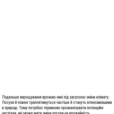
Подальше вирощування врожаю нині під загрозою зміни клімату.
Посухи й повені траплятимуться частіше й стануть інтенсивнішими
в природі. Тому потрібно терміново проаналізувати потенційні
наслідки, які може мати зміна погоди на врожайність