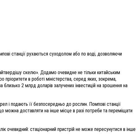
мпові станції рухаються суходолом або по воді, дозволяючи
й найтвердішу скелю». Додамо очевидне не тільки китайським
о пріоритети в роботі міністерства, серед яких, зокрема,
 близько 2 млрд доларів залучених інвестицій на зрошення на
рел і подають її безпосередньо до рослин. Помпові станції
що можна доставляти на інше місце в разі потреби та переміщати
олік очевидний: стаціонарний пристрій не може пересунутися в інше