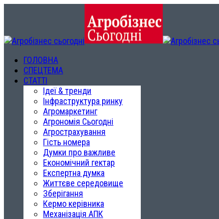
ГОЛОВНА
СПЕЦТЕМА
СТАТТІ
Ідеї & тренди
Інфраструктура ринку
Агромаркетинг
Агрономія Сьогодні
Агрострахування
Гість номера
Думки про важливе
Економічний гектар
Експертна думка
Життєве середовище
Зберігання
Кермо керівника
Механізація АПК