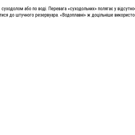
 суходолом або по воді. Перевага «суходольних» полягає у відсутно
ися до штучного резервуара. «Водоплавні» ж доцільніше використо