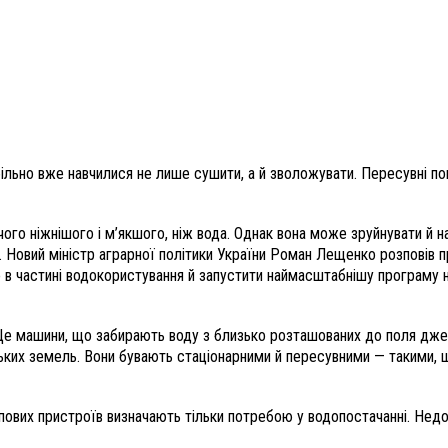
ільно вже навчилися не лише сушити, а й зволожувати. Пересувні по
нічого ніжнішого і м’якшого, ніж вода. Однак вона може зруйнувати 
 Новий міністр аграрної політики України Роман Лещенко розповів пр
 частині водокористування й запустити наймасштабнішу програму на
 Це машини, що забирають воду з близько розташованих до поля дже
ських земель. Вони бувають стаціонарними й пересувними — такими, 
омпових пристроїв визначають тільки потребою у водопостачанні. Нед