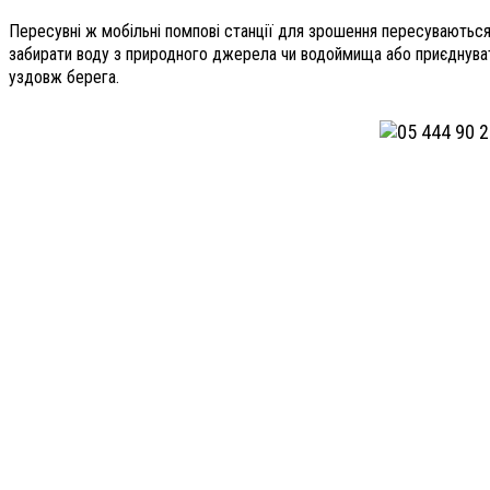
Пересувні ж мобільні помпові станції для зрошення пересуваються
забирати воду з природного джерела чи водоймища або приєднуват
уздовж берега.