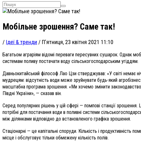
Мобільне зрошення? Саме так!
/
Ідеї & тренди
/
П'ятниця, 23 квітня 2021 11:10
Багатьом аграріям відомі переваги пересувних сушарок. Однак моб
системам поливу постачати воду сільськогосподарським угіддям.
Давньокитайський філософ Лао Цзи стверджував:
«У світі немає 
мудрецям: відсутність води може зруйнувати будь-який агробізнес.
масштабна програма зрошення. «Ми хочемо змінити законодавство в
Півдні України», — сказав він.
Серед популярних рішень у цій сфері — помпові станції зрошення.
потрібні для постачання води в поливні системи сільськогосподар
між ділянками відповідно до встановленого графіка зрошення.
Стаціонарні — це капітальні споруди. Кількість і продуктивність п
місце і обслуговує тільки обмежену кількість полів.