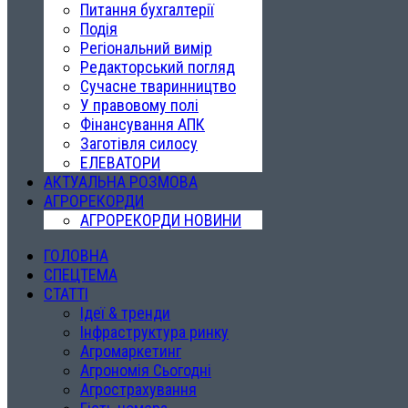
Питання бухгалтерії
Подія
Регіональний вимір
Редакторський погляд
Сучасне тваринництво
У правовому полі
Фінансування АПК
Заготівля силосу
ЕЛЕВАТОРИ
АКТУАЛЬНА РОЗМОВА
АГРОРЕКОРДИ
АГРОРЕКОРДИ НОВИНИ
ГОЛОВНА
СПЕЦТЕМА
СТАТТІ
Ідеї & тренди
Інфраструктура ринку
Агромаркетинг
Агрономія Сьогодні
Агрострахування