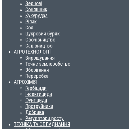
Зернові
Соняшник
Кукурудза
Ріпак
Соя
Цукровий буряк
Овочівництво
Садівництво
АГРОТЕХНОЛОГІЇ
Вирощування
Точне землеробство
Зберігання
Переробка
АГРОХІМІЯ
Гербіциди
Інсектициди
Фунгіциди
Протруйники
Добрива
Регулятори росту
ТЕХНІКА ТА ОБЛАДНАННЯ