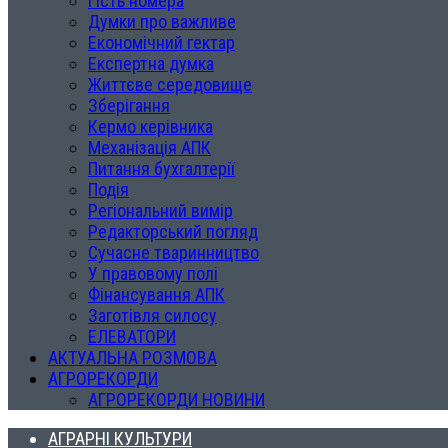
Гість номера
Думки про важливе
Економічний гектар
Експертна думка
Життєве середовище
Зберігання
Кермо керівника
Механізація АПК
Питання бухгалтерії
Подія
Регіональний вимір
Редакторський погляд
Сучасне тваринництво
У правовому полі
Фінансування АПК
Заготівля силосу
ЕЛЕВАТОРИ
АКТУАЛЬНА РОЗМОВА
АГРОРЕКОРДИ
АГРОРЕКОРДИ НОВИНИ
АГРАРНІ КУЛЬТУРИ