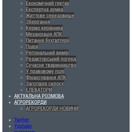
Економічний гектар
Експертна думка
Життєве середовище
Зберігання
Кермо керівника
Механізація АПК
Питання бухгалтерії
Подія
Регіональний вимір
Редакторський погляд
Сучасне тваринництво
У правовому полі
Фінансування АПК
Заготівля силосу
ЕЛЕВАТОРИ
АКТУАЛЬНА РОЗМОВА
АГРОРЕКОРДИ
АГРОРЕКОРДИ НОВИНИ
Twitter
Youtube