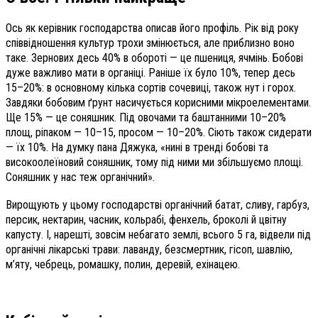
Ось як керівник господарства описав його профіль. Рік від року
співвідношення культур трохи змінюється, але приблизно воно
таке. Зернових десь 40% в обороті — це пшениця, ячмінь. Бобові
дуже важливо мати в органіці. Раніше їх було 10%, тепер десь
15–20%: в основному кілька сортів сочевиці, також нут і горох.
Завдяки бобовим ґрунт насичується корисними мікроелементами.
Ще 15% — це соняшник. Під овочами та баштанними 10–20%
площ, ріпаком — 10–15, просом — 10–20%. Сіють також сидерати
— їх 10%. На думку пана Дяжука, «нині в тренді бобові та
високоолеїновий соняшник, тому під ними ми збільшуємо площі.
Соняшник у нас теж органічний».
Вирощують у цьому господарстві органічний батат, сливу, гарбуз,
персик, нектарин, часник, кольрабі, фенхель, броколі й цвітну
капусту. І, нарешті, зовсім небагато землі, всього 5 га, відвели під
органічні лікарські трави: лаванду, безсмертник, гісоп, шавлію,
м’яту, чебрець, ромашку, полин, деревій, ехінацею.