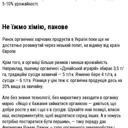
5-10% урожайності.
Не їжмо хімію, панове
Ринок органічних харчових продуктів в Україні поки ще не
достатньо розвинутий через низький попит, на відміну від країн
Європи.
Крім того, в органіці більше ризиків і менша врожайність.
Наприклад, пшениці органічної «Дунайській аграрій» збирає 3,5 т/
га, традиційні сусіди зазвичай — 5 т/га. Ячменю бере 4 т/га, а
сусіди — 6 т/га. Різниця у ціні теж є: органічна продукція десь на
20% вища за звичайну.
Але без знання технології, без маркетингу заходити в органіку
марно. «Якщо є бажання займатися органікою — дивіться, що
добре росте у вас і що є в сусідів. Шукайте нові позиції, власні
ніші, експериментуйте, щоб виділятися серед інших. А в чомусь
потрібно постаратися бути першим», — таку пораду дає
фермерам Роман Дяжук — гуру органічного землеробства і