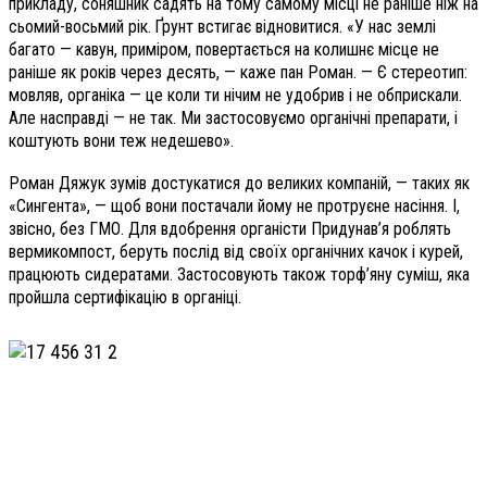
прикладу, соняшник садять на тому самому місці не раніше ніж на
сьомий-восьмий рік. Ґрунт встигає відновитися. «У нас землі
багато — кавун, приміром, повертається на колишнє місце не
раніше як років через десять, — каже пан Роман. — Є стереотип:
мовляв, органіка — це коли ти нічим не удобрив і не обприскали.
Але насправді — не так. Ми застосовуємо органічні препарати, і
коштують вони теж недешево».
Роман Дяжук зумів достукатися до великих компаній, — таких як
«Сингента», — щоб вони постачали йому не протруєне насіння. І,
звісно, без ГМО. Для вдобрення органісти Придунав’я роблять
вермикомпост, беруть послід від своїх органічних качок і курей,
працюють сидератами. Застосовують також торф’яну суміш, яка
пройшла сертифікацію в органіці.