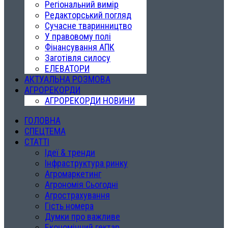
Регіональний вимір
Редакторський погляд
Сучасне тваринництво
У правовому полі
Фінансування АПК
Заготівля силосу
ЕЛЕВАТОРИ
АКТУАЛЬНА РОЗМОВА
АГРОРЕКОРДИ
АГРОРЕКОРДИ НОВИНИ
ГОЛОВНА
СПЕЦТЕМА
СТАТТІ
Ідеї & тренди
Інфраструктура ринку
Агромаркетинг
Агрономія Сьогодні
Агрострахування
Гість номера
Думки про важливе
Економічний гектар