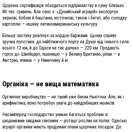
Щорічна сертифікація обходиться підприємству в суму близько
80 тис. гривень. Але сенс є: «Дунайський аграрій» експортує
зернові, бобові й баштанні, кісточкові, також і батат, або солодку
картоплю — нішеву латиноамериканську культуру.
Більшу частину реалізує за кордон баржами. Цьому сприяє
зручна логістика: до найближчого порту на Дунаї від їхнього села
всього 12 км, й до Одеси не так далеко — 220 км. Продають
горох до Швейцарії, пшеницю — у Велику Британію, ріпак — в
Австрію, ячмінь — у Німеччину й ін.
Органіка — не вища математика
Органічне виробництво — не такий уже біном Ньютона. Але, як і
арифметика, воно потребує уваги до найдрібніших нюансів.
Насамперед господарство уникає багатьох проблем зі
шкідниками завдяки сівозміні — ротації рослин на полях. Одеські
аграрії-органіки мають продумані плани щорічних посадок. До