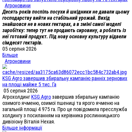
Агроновини
Десять років поспіль посухи й шкідники не давали цьому
господарству вийти на стабільний урожай. Вихід
знайшовся не в нових гектарах, а в зміні самої моделі
заробітку: тепер тут не продають сировину, а роблять із
неї готовий продукт. Під нову основну культуру відвели
сімдесят гектарів.
05 серпня 2026
Більше
Агроновини
KSG Agro завершив збиральну кампанію ранніх зернових
на площі майже 5 тис. Га
05 серпня 2026
Агрохолдинг
KSG Agro
завершив збиральну кампанію
озимого ячменю, озимої пшениці та ярого ячменю на
загальній площі 4 975 га. Про це повідомила пресслужба
холдингу з посиланням на керівника рослинницького
дивізіону Віталія Нехая.
Більше інформації