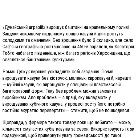
«Дунайський аграрій» вирощує баштанні на крапельному поливі.
Завдяки яскравому південному сонцю кавуни й дині ростуть
солодкими та смачними. Без зрошення було б складно, але село
Саф’яни географічно розташоване на 450-й паралелі, як Євпаторія.
Тобто набагато південніше, ніж багато регіонів Херсонщини, що
славляться баштанними культурами.
Роман Дяжук вирішив усклад­нити собі завдання. Почав
вирощувати кавуни без кісточок, маленькі єврокавуни й, нарешті
— кубічні кавуни, які вирощують у спеціальній пластмасовій
багаторазовій формі. Таку без проблем можна замовити
виробникам. Але проблема — в праці, яку вкладають у
вирощування кубічного кавуна: у процесі росту його потрібно
постійно акуратно перевертати — стежити, щоб не пошкодився.
Щоправда, у фермера такого товару поки що небагато — може,
кількасот смугастих кубів-кавунів за сезон. Використовують їх як
подарункові, щоб привернути увагу громадськості до такої