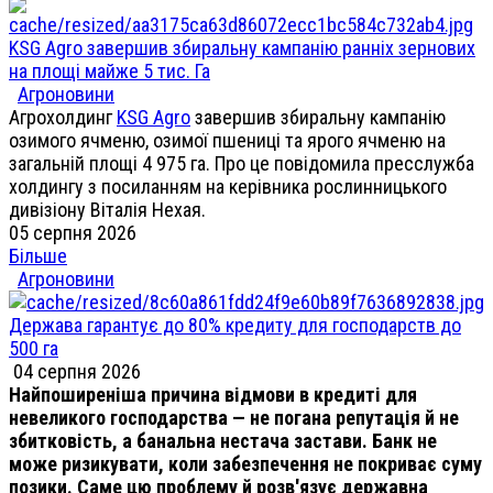
KSG Agro завершив збиральну кампанію ранніх зернових
на площі майже 5 тис. Га
Агроновини
Агрохолдинг
KSG Agro
завершив збиральну кампанію
озимого ячменю, озимої пшениці та ярого ячменю на
загальній площі 4 975 га. Про це повідомила пресслужба
холдингу з посиланням на керівника рослинницького
дивізіону Віталія Нехая.
05 серпня 2026
Більше
Агроновини
Держава гарантує до 80% кредиту для господарств до
500 га
04 серпня 2026
Найпоширеніша причина відмови в кредиті для
невеликого господарства — не погана репутація й не
збитковість, а банальна нестача застави. Банк не
може ризикувати, коли забезпечення не покриває суму
позики. Саме цю проблему й розв'язує державна