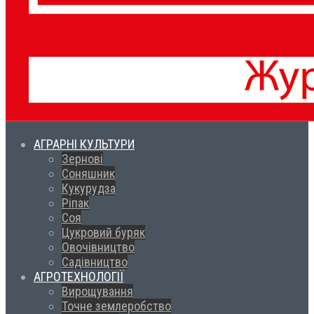
АГРАРНІ КУЛЬТУРИ
Зернові
Соняшник
Кукурудза
Ріпак
Соя
Цукровий буряк
Овочівництво
Садівництво
АГРОТЕХНОЛОГІЇ
Вирощування
Точне землеробство