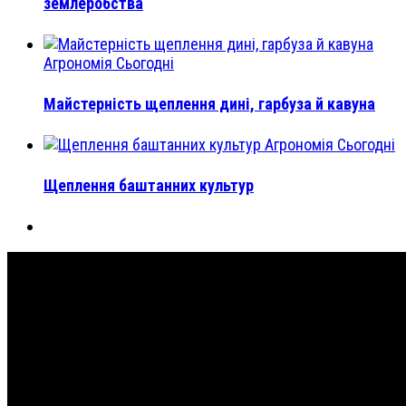
землеробства
Агрономія Сьогодні
Майстерність щеплення дині, гарбуза й кавуна
Агрономія Сьогодні
Щеплення баштанних культур