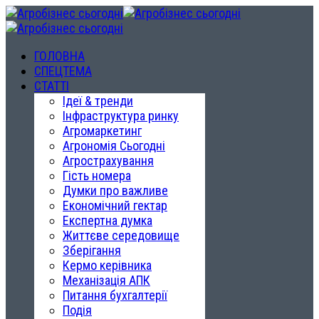
ГОЛОВНА
СПЕЦТЕМА
СТАТТІ
Ідеї & тренди
Інфраструктура ринку
Агромаркетинг
Агрономія Сьогодні
Агрострахування
Гість номера
Думки про важливе
Економічний гектар
Експертна думка
Життєве середовище
Зберігання
Кермо керівника
Механізація АПК
Питання бухгалтерії
Подія