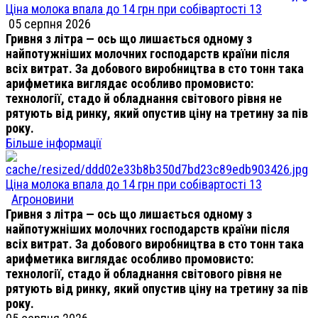
Ціна молока впала до 14 грн при собівартості 13
05 серпня 2026
Гривня з літра — ось що лишається одному з
найпотужніших молочних господарств країни після
всіх витрат. За добового виробництва в сто тонн така
арифметика виглядає особливо промовисто:
технології, стадо й обладнання світового рівня не
рятують від ринку, який опустив ціну на третину за пів
року.
Більше інформації
Ціна молока впала до 14 грн при собівартості 13
Агроновини
Гривня з літра — ось що лишається одному з
найпотужніших молочних господарств країни після
всіх витрат. За добового виробництва в сто тонн така
арифметика виглядає особливо промовисто:
технології, стадо й обладнання світового рівня не
рятують від ринку, який опустив ціну на третину за пів
року.