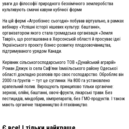
уваги до філософії природного безхімічного землеробства
культивують смачні кавуни кубічної форми
На цій фермі «Агробізнес сьогодні» побував віртуально, в рамках
вебінару «Успішні історії нішевих культур: баштанні»,
організатором якого стала громадська організація «Земля
Таврії», що розташована в Херсонській області й просуває ідеї
Українського проєкту бізнес-розвитку плодоовочівництва,
підтримуваного урядом Канади.
Керівник сільськогосподарського ТОВ «Дунайський аграрій»
Роман Дяжук із села Саф’яни Ізмаїльського району Одеської
області докладно розповів про своє господарство. Обробляє він
2000 га ґрунтів — тут це суглинки. На 800 га установлено
крапельний полив. Вирощують принципово тільки органічне:
зернові, олійні, баштанні, овочі-фрукти, лікарські трави. Без
пестицидів, міндобрив, хімпрепаратів, без ГМО-продуктів. І також
мають органічне тваринництво й птахівництво.
Є все! І тільки найкраще