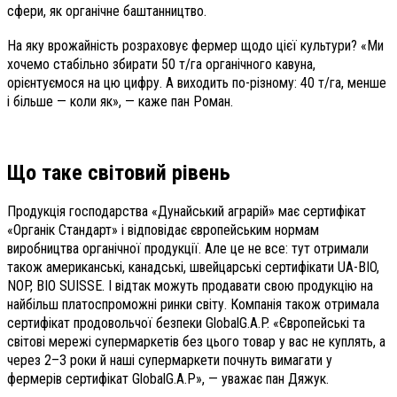
сфери, як органічне баштанництво.
На яку врожайність розраховує фермер щодо цієї культури? «Ми
хочемо стабільно збирати 50 т/га органічного кавуна,
орієнтуємося на цю цифру. А виходить по-різному: 40 т/га, менше
і більше — коли як», — каже пан Роман.
Що таке світовий рівень
Продукція господарства «Дунайський аграрій» має сертифікат
«Органік Стандарт» і відповідає європейським нормам
виробництва органічної продукції. Але це не все: тут отримали
також американські, канадські, швейцарські сертифікати UA-BIO,
NOP, BIO SUISSE. І відтак можуть продавати свою продукцію на
найбільш платоспроможні ринки світу. Компанія також отримала
сертифікат продовольчої безпеки GlobalG.A.P. «Європейські та
світові мережі супермаркетів без цього товар у вас не куплять, а
через 2–3 роки й наші супермаркети почнуть вимагати у
фермерів сертифікат GlobalG.A.P», — уважає пан Дяжук.