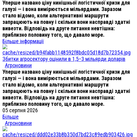
Уперше названо ціну нинішньої логістичної кризи для
галузі — і вона вимірюється мільярдами. Заразом
стало відомо, коли альтернативні маршрути
запрацюють на повну і скільки вони насправді здатні
вивезти. Відповідь на друге питання невтішна:
приблизно половину того, що давало море.
Більше інформації
Збитки агросектору оцінили в 1,5–3 мільярди доларів
Агроновини
Уперше названо ціну нинішньої логістичної кризи для
галузі — і вона вимірюється мільярдами. Заразом
стало відомо, коли альтернативні маршрути
запрацюють на повну і скільки вони насправді здатні
вивезти. Відповідь на друге питання невтішна:
приблизно половину того, що давало море.
05 серпня 2026
Більше
Агроновини