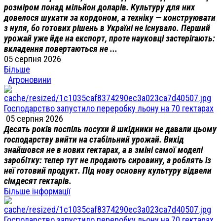
розміром понад мільйон доларів. Культуру для них
довелося шукати за кордоном, а техніку — конструювати
з нуля, бо готових рішень в Україні не існувало. Перший
урожай уже йде на експорт, проте науковці застерігають:
вкладення повертаються не ...
05 серпня 2026
Більше
Агроновини
Господарство запустило переробку льону на 70 гектарах
05 серпня 2026
Десять років поспіль посухи й шкідники не давали цьому
господарству вийти на стабільний урожай. Вихід
знайшовся не в нових гектарах, а в зміні самої моделі
заробітку: тепер тут не продають сировину, а роблять із
неї готовий продукт. Під нову основну культуру відвели
сімдесят гектарів.
Більше інформації
Господарство запустило переробку льону на 70 гектарах