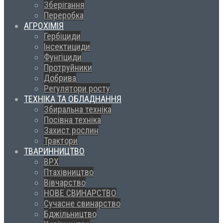
Зберігання
Переробка
АГРОХІМІЯ
Гербіциди
Інсектициди
Фунгіциди
Протруйники
Добрива
Регулятори росту
ТЕХНІКА ТА ОБЛАДНАННЯ
Збиральна техніка
Посівна техніка
Захист рослин
Трактори
ТВАРИННИЦТВО
ВРХ
Птахівництво
Вівчарство
НОВЕ СВИНАРСТВО
Сучасне свинарство
Бджільництво