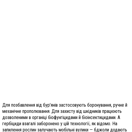
Для позбавлення від бур’янів застосовують боронування, ручне й
механічне прополювання. Для захисту від шкідників працюють
дозволеними в органіці біофунгіцидами й біоінсектицидами. А
гербіциди взагалі заборонено у цій технології, як відомо. На
запилення рослин залучають мобільні вулики — бджоли додають