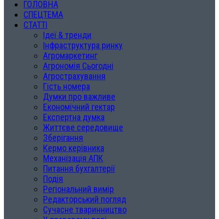
ГОЛОВНА
СПЕЦТЕМА
СТАТТІ
Ідеї & тренди
Інфраструктура ринку
Агромаркетинг
Агрономія Сьогодні
Агрострахування
Гість номера
Думки про важливе
Економічний гектар
Експертна думка
Життєве середовище
Зберігання
Кермо керівника
Механізація АПК
Питання бухгалтерії
Подія
Регіональний вимір
Редакторський погляд
Сучасне тваринництво