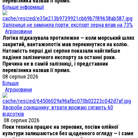
перевізника назвав її прямо.
Більше інформації
Залізниця не замінила порти: експорт зерна впав на 73%
Агроновини
Логіка підказувала протилежне — коли морський шлях
закритий, вантажопотік мав перекинутися на колію.
Натомість перші дні серпня показали найглибше
падіння залізничного експорту за останні роки.
Причина не в самій залізниці, і представник
перевізника назвав її прямо.
08 серпня 2026
Більше
Агроновини
Хвороби соняшнику: втрати врожаю сягають 60
відсотків
08 серпня 2026
Поки техніка працює на зернових, посіви олійної
культури залишаються без щоденного огляду — і саме