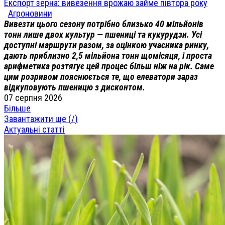
Експорт зерна: вивезення врожаю займе півтора року
Агроновини
Вивезти цього сезону потрібно близько 40 мільйонів
тонн лише двох культур — пшениці та кукурудзи. Усі
доступні маршрути разом, за оцінкою учасника ринку,
дають приблизно 2,5 мільйона тонн щомісяця, і проста
арифметика розтягує цей процес більш ніж на рік. Саме
цим розривом пояснюється те, що елеватори зараз
відкуповують пшеницю з дисконтом.
07 серпня 2026
Більше
Завантажити ще (
/
)
Актуальні статті