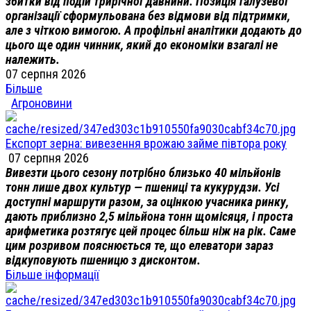
збитки від подій трирічної давнини. Позиція галузевої
організації сформульована без відмови від підтримки,
але з чіткою вимогою. А профільні аналітики додають до
цього ще один чинник, який до економіки взагалі не
належить.
07 серпня 2026
Більше
Агроновини
Експорт зерна: вивезення врожаю займе півтора року
07 серпня 2026
Вивезти цього сезону потрібно близько 40 мільйонів
тонн лише двох культур — пшениці та кукурудзи. Усі
доступні маршрути разом, за оцінкою учасника ринку,
дають приблизно 2,5 мільйона тонн щомісяця, і проста
арифметика розтягує цей процес більш ніж на рік. Саме
цим розривом пояснюється те, що елеватори зараз
відкуповують пшеницю з дисконтом.
Більше інформації