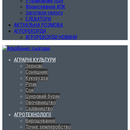
У правовому полі
Фінансування АПК
Заготівля силосу
ЕЛЕВАТОРИ
АКТУАЛЬНА РОЗМОВА
АГРОРЕКОРДИ
АГРОРЕКОРДИ НОВИНИ
АГРАРНІ КУЛЬТУРИ
Зернові
Соняшник
Кукурудза
Ріпак
Соя
Цукровий буряк
Овочівництво
Садівництво
АГРОТЕХНОЛОГІЇ
Вирощування
Точне землеробство