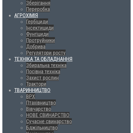
Зберігання
Переробка
АГРОХІМІЯ
Гербіциди
Інсектициди
Фунгіциди
Протруйники
Добрива
Регулятори росту
ТЕХНІКА ТА ОБЛАДНАННЯ
Збиральна техніка
Посівна техніка
Захист рослин
Трактори
ТВАРИННИЦТВО
ВРХ
Птахівництво
Вівчарство
НОВЕ СВИНАРСТВО
Сучасне свинарство
Бджільництво