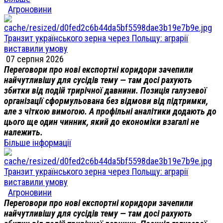
Агроновини
Транзит українського зерна через Польщу: аграрії
виставили умову
07 серпня 2026
Переговори про нові експортні коридори зачепили
найчутливішу для сусідів тему — там досі рахують
збитки від подій трирічної давнини. Позиція галузевої
організації сформульована без відмови від підтримки,
але з чіткою вимогою. А профільні аналітики додають до
цього ще один чинник, який до економіки взагалі не
належить.
Більше інформації
Транзит українського зерна через Польщу: аграрії
виставили умову
Агроновини
Переговори про нові експортні коридори зачепили
найчутливішу для сусідів тему — там досі рахують