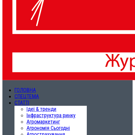
ГОЛОВНА
СПЕЦТЕМА
СТАТТІ
Ідеї & тренди
Інфраструктура ринку
Агромаркетинг
Агрономія Сьогодні
Агрострахування