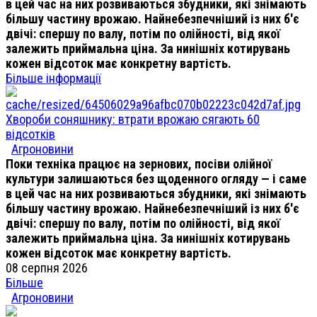
в цей час на них розвиваються збудники, які знімають
більшу частину врожаю. Найнебезпечніший із них б'є
двічі: спершу по валу, потім по олійності, від якої
залежить приймальна ціна. За нинішніх котирувань
кожен відсоток має конкретну вартість.
Більше інформації
Хвороби соняшнику: втрати врожаю сягають 60
відсотків
Агроновини
Поки техніка працює на зернових, посіви олійної
культури залишаються без щоденного огляду — і саме
в цей час на них розвиваються збудники, які знімають
більшу частину врожаю. Найнебезпечніший із них б'є
двічі: спершу по валу, потім по олійності, від якої
залежить приймальна ціна. За нинішніх котирувань
кожен відсоток має конкретну вартість.
08 серпня 2026
Більше
Агроновини