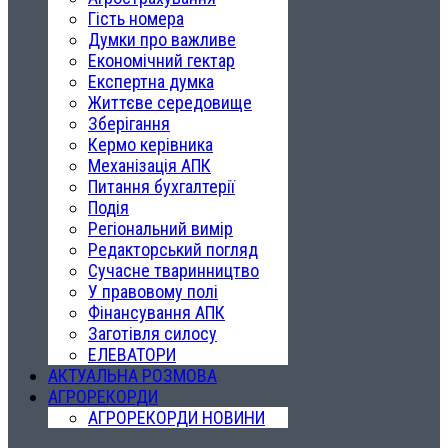
Гість номера
Думки про важливе
Економічний гектар
Експертна думка
Життєве середовище
Зберігання
Кермо керівника
Механізація АПК
Питання бухгалтерії
Подія
Регіональний вимір
Редакторський погляд
Сучасне тваринництво
У правовому полі
Фінансування АПК
Заготівля силосу
ЕЛЕВАТОРИ
АКТУАЛЬНА РОЗМОВА
АГРОРЕКОРДИ
АГРОРЕКОРДИ НОВИНИ