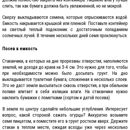
слить, так как бумага должна быть увлажненной, но не мокрой.
Сверху выкладываются семена, которые опрыскиваются водой.
Емкость накрывается крышкой или пленкой. Поставьте контейнер
на светлый теплый подоконник с достаточным попаданием
солнечных лучей. В течение нескольких дней семя проклюнуться.
Посев в емкость
Стаканчики, в которых на дне прорезаны отверстия, наполняются
землей, не доходя до краев на 3-4 см. Это нужно для того, чтобы
при необходимости можно было досыпать грунт. На дно
выкладывается туалетная бумага, сложенная в несколько слоев.
Это не даст земле высыпаться сквозь отверстия, а при обильном
поливе впитает в себя излишки влаги. На стаканчике нужно
наклеить бумажки с пометками (сортом и датой посева).
В земле по центру сделайте небольшие углубления. Интересует
вопрос, какой стороной сажать огурцы? Аккуратно возьмите
семя пинцетом, и поместите его в грунт ростком вверх. Держите
стакан в теплом месте, ожидая всходы уже через несколько