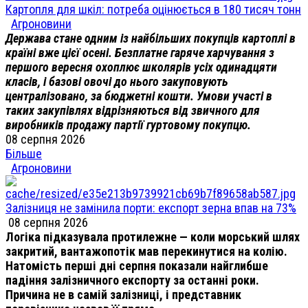
Картопля для шкіл: потреба оцінюється в 180 тисяч тонн
Агроновини
Держава стане одним із найбільших покупців картоплі в
країні вже цієї осені. Безплатне гаряче харчування з
першого вересня охоплює школярів усіх одинадцяти
класів, і базові овочі до нього закуповують
централізовано, за бюджетні кошти. Умови участі в
таких закупівлях відрізняються від звичного для
виробників продажу партії гуртовому покупцю.
08 серпня 2026
Більше
Агроновини
Залізниця не замінила порти: експорт зерна впав на 73%
08 серпня 2026
Логіка підказувала протилежне — коли морський шлях
закритий, вантажопотік мав перекинутися на колію.
Натомість перші дні серпня показали найглибше
падіння залізничного експорту за останні роки.
Причина не в самій залізниці, і представник