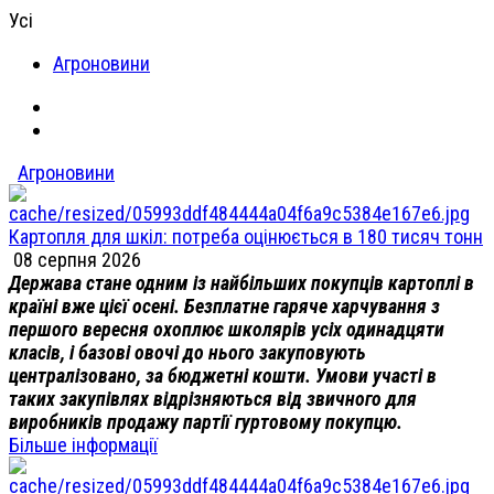
Усі
Агроновини
Агроновини
Картопля для шкіл: потреба оцінюється в 180 тисяч тонн
08 серпня 2026
Держава стане одним із найбільших покупців картоплі в
країні вже цієї осені. Безплатне гаряче харчування з
першого вересня охоплює школярів усіх одинадцяти
класів, і базові овочі до нього закуповують
централізовано, за бюджетні кошти. Умови участі в
таких закупівлях відрізняються від звичного для
виробників продажу партії гуртовому покупцю.
Більше інформації