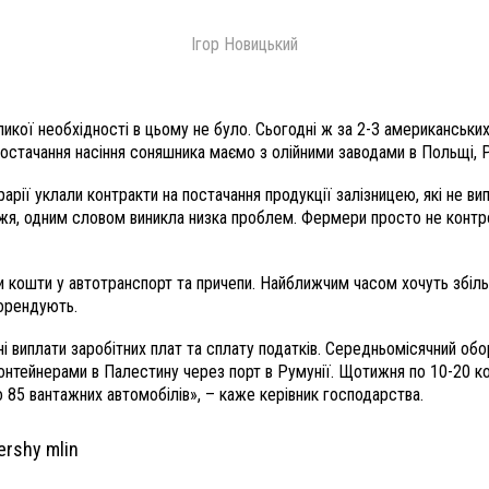
Ігор Новицький
еликої необхідності в цьому не було. Сьогодні ж за 2-3 американськ
остачання насіння соняшника маємо з олійними заводами в Польщі, Рум
рарії уклали контракти на постачання продукції залізницею, які не в
я, одним словом виникла низка проблем. Фермери просто не контролю
и кошти у автотранспорт та причепи. Найближчим часом хочуть збіль
 орендують.
виплати заробітних плат та сплату податків. Середньомісячний оборо
контейнерами в Палестину через порт в Румунії. Щотижня по 10-20 к
о 85 вантажних автомобілів», – каже керівник господарства.