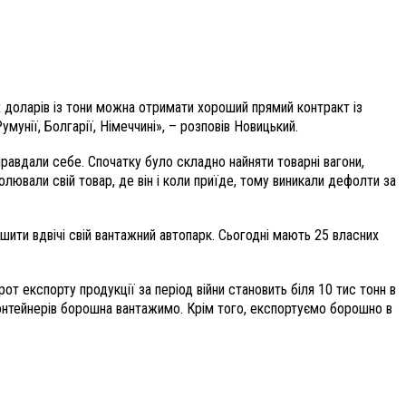
их доларів із тони можна отримати хороший прямий контракт із
унії, Болгарії, Німеччині», – розповів Новицький.
иправдали себе. Спочатку було складно найняти товарні вагони,
вали свій товар, де він і коли приїде, тому виникали дефолти за
шити вдвічі свій вантажний автопарк. Сьогодні мають 25 власних
т експорту продукції за період війни становить біля 10 тис тонн в
онтейнерів борошна вантажимо. Крім того, експортуємо борошно в