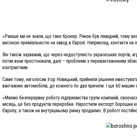
«Раніше ми не знали, що таке брокер. Ринок був ліквідний, тому в
високою преміальністю на завод в Європі. Наприклад, контакти на п
Він також зауважив, що через недоступність українських портів, аг
потім вони простоювали, далі – проблеми з перевантаженням збіжж
контрактами.
Саме тому, наголосив Ігор Новицький, прийняли рішення інвестуват
вантажних автомобілів, до кожного по два причепи. І ще 60 машин
«Маємо безперервну роботу підприємства групи компаній, своєчасні 
місяць, це без продуктів переробки. Наростили експорт борошна 
Європу, а також на внутрішньому ринку продаємо. В роботі постійн