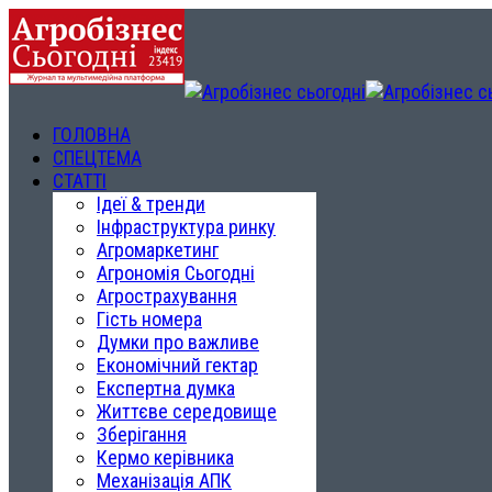
ГОЛОВНА
СПЕЦТЕМА
СТАТТІ
Ідеї & тренди
Інфраструктура ринку
Агромаркетинг
Агрономія Сьогодні
Агрострахування
Гість номера
Думки про важливе
Економічний гектар
Експертна думка
Життєве середовище
Зберігання
Кермо керівника
Механізація АПК