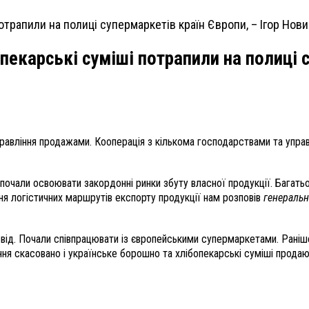
пекарські суміші потрапили на полиці с
управління продажами. Кооперація з кількома господарствами та упра
у почали освоювати закордонні ринки збуту власної продукції. Багат
ня логістичних маршрутів експорту продукції нам розповів
генераль
освід. Почали співпрацювати із європейськими супермаркетами. Рані
ння скасовано і українське борошно та хлібопекарські суміші прода