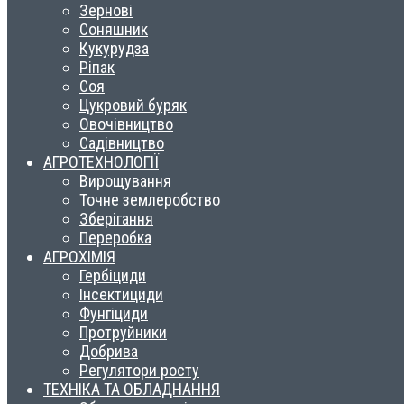
Зернові
Соняшник
Кукурудза
Ріпак
Соя
Цукровий буряк
Овочівництво
Садівництво
АГРОТЕХНОЛОГІЇ
Вирощування
Точне землеробство
Зберігання
Переробка
АГРОХІМІЯ
Гербіциди
Інсектициди
Фунгіциди
Протруйники
Добрива
Регулятори росту
ТЕХНІКА ТА ОБЛАДНАННЯ