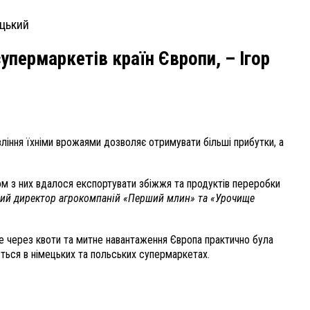
упермаркетів країн Європи, – Ігор
вління їхніми врожаями дозволяє отримувати більші прибутки, а
ьом з них вдалося експортувати збіжжя та продуктів переробки
ний директор агрокомпаній «Перший млин» та «Урочище
ше через квоти та митне навантаження Європа практично була
ються в німецьких та польських супермаркетах.