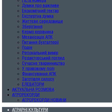
Гість номера
Думки про важливе
Економічний гектар
Експертна думка
Життєве середовище
Зберігання
Кермо керівника
Механізація АПК
Питання бухгалтерії
Подія
Регіональний вимір
Редакторський погляд
Сучасне тваринництво
У правовому полі
Фінансування АПК
Заготівля силосу
ЕЛЕВАТОРИ
АКТУАЛЬНА РОЗМОВА
АГРОРЕКОРДИ
АГРОРЕКОРДИ НОВИНИ
АГРАРНІ КУЛЬТУРИ