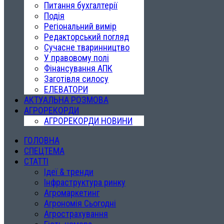
Питання бухгалтерії
Подія
Регіональний вимір
Редакторський погляд
Сучасне тваринництво
У правовому полі
Фінансування АПК
Заготівля силосу
ЕЛЕВАТОРИ
АКТУАЛЬНА РОЗМОВА
АГРОРЕКОРДИ
АГРОРЕКОРДИ НОВИНИ
ГОЛОВНА
СПЕЦТЕМА
СТАТТІ
Ідеї & тренди
Інфраструктура ринку
Агромаркетинг
Агрономія Сьогодні
Агрострахування