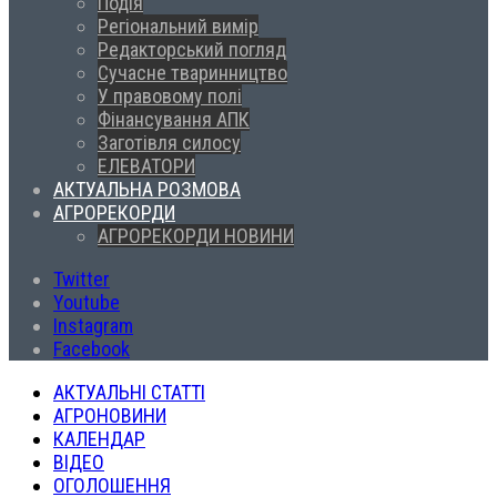
Подія
Регіональний вимір
Редакторський погляд
Сучасне тваринництво
У правовому полі
Фінансування АПК
Заготівля силосу
ЕЛЕВАТОРИ
АКТУАЛЬНА РОЗМОВА
АГРОРЕКОРДИ
АГРОРЕКОРДИ НОВИНИ
Twitter
Youtube
Instagram
Facebook
АКТУАЛЬНІ СТАТТІ
АГРОНОВИНИ
КАЛЕНДАР
ВІДЕО
ОГОЛОШЕННЯ