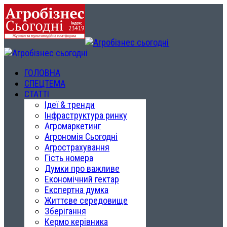
ГОЛОВНА
СПЕЦТЕМА
СТАТТІ
Ідеї & тренди
Інфраструктура ринку
Агромаркетинг
Агрономія Сьогодні
Агрострахування
Гість номера
Думки про важливе
Економічний гектар
Експертна думка
Життєве середовище
Зберігання
Кермо керівника