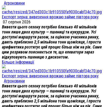
Агроновини
Експорт зерна: вивезення врожаю займе півтора року
07 серпня 2026
Вивезти цього сезону потрібно близько 40 мільйонів
тонн лише двох культур — пшениці та кукурудзи. Усі
доступні маршрути разом, за оцінкою учасника ринку,
дають приблизно 2,5 мільйона тонн щомісяця, і проста
арифметика розтягує цей процес більш ніж на рік. Саме
цим розривом пояснюється те, що елеватори зараз
відкуповують пшеницю з дисконтом.
Більше інформації
Експорт зерна: вивезення врожаю займе півтора року
Агроновини
Вивезти цього сезону потрібно близько 40 мільйонів
тонн лише двох культур — пшениці та кукурудзи. Усі
доступні маршрути разом, за оцінкою учасника ринку,
дають приблизно 2,5 мільйона тонн щомісяця, і проста
арифметика розтягує цей процес більш ніж на рік. Саме