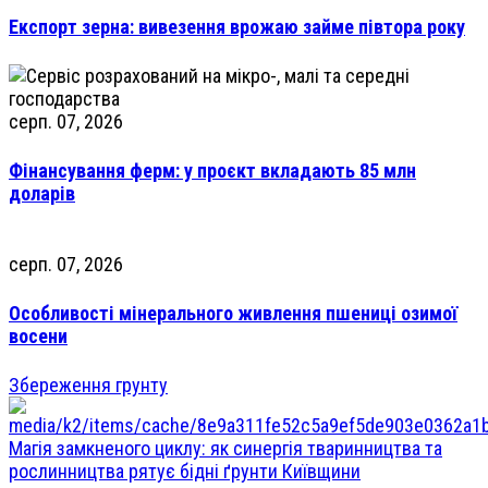
Експорт зерна: вивезення врожаю займе півтора року
серп. 07, 2026
Фінансування ферм: у проєкт вкладають 85 млн
доларів
серп. 07, 2026
Особливості мінерального живлення пшениці озимої
восени
Збереження грунту
Магія замкненого циклу: як синергія тваринництва та
рослинництва рятує бідні ґрунти Київщини