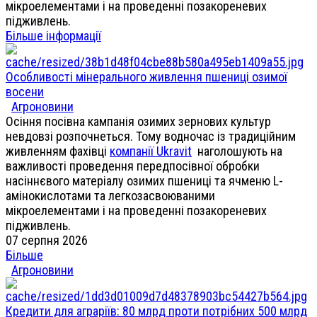
мікроелементами і на проведенні позакореневих
підживлень.
Більше інформації
Особливості мінерального живлення пшениці озимої
восени
Агроновини
Осіння посівна кампанія озимих зернових культур
невдовзі розпочнеться. Тому водночас із традиційним
живленням фахівці
компанії Ukravit
наголошують на
важливості проведення передпосівної обробки
насіннєвого матеріалу озимих пшениці та ячменю L-
амінокислотами та легкозасвоюваними
мікроелементами і на проведенні позакореневих
підживлень.
07 серпня 2026
Більше
Агроновини
Кредити для аграріїв: 80 млрд проти потрібних 500 млрд