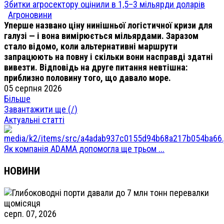
Збитки агросектору оцінили в 1,5–3 мільярди доларів
Агроновини
Уперше названо ціну нинішньої логістичної кризи для
галузі — і вона вимірюється мільярдами. Заразом
стало відомо, коли альтернативні маршрути
запрацюють на повну і скільки вони насправді здатні
вивезти. Відповідь на друге питання невтішна:
приблизно половину того, що давало море.
05 серпня 2026
Більше
Завантажити ще (
/
)
Актуальні статті
Як компанія ADAMA допомогла ще трьом ...
НОВИНИ
серп. 07, 2026