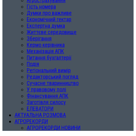
Агрострахування
Гість номера
Думки про важливе
Економічний гектар
Експертна думка
Життєве середовище
Зберігання
Кермо керівника
Механізація АПК
Питання бухгалтерії
Подія
Регіональний вимір
Редакторський погляд
Сучасне тваринництво
У правовому полі
Фінансування АПК
Заготівля силосу
ЕЛЕВАТОРИ
АКТУАЛЬНА РОЗМОВА
АГРОРЕКОРДИ
АГРОРЕКОРДИ НОВИНИ