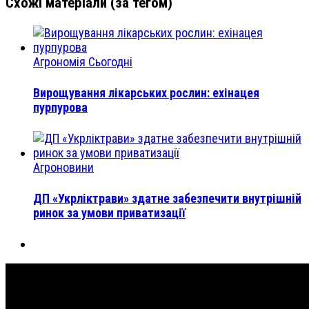
Схожі матеріали (за тегом)
Агрономія Сьогодні
Вирощування лікарських рослин: ехінацея
пурпурова
Агроновини
ДП «Укрліктрави» здатне забезпечити внутрішній
ринок за умови приватизації