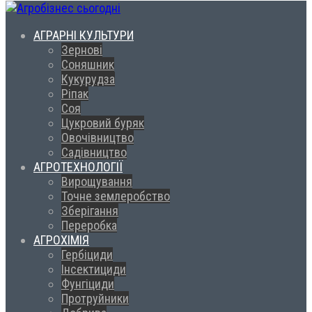
АГРАРНІ КУЛЬТУРИ
Зернові
Соняшник
Кукурудза
Ріпак
Соя
Цукровий буряк
Овочівництво
Садівництво
АГРОТЕХНОЛОГІЇ
Вирощування
Точне землеробство
Зберігання
Переробка
АГРОХІМІЯ
Гербіциди
Інсектициди
Фунгіциди
Протруйники