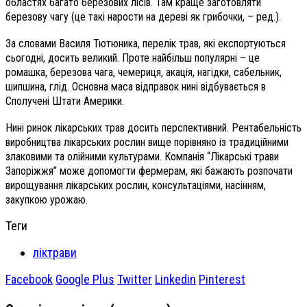
областях багато березових лісів. Там краще заготовляти
березову чагу (це такі нарости на дереві як грибочки, – ред.).
За словами Василя Тютюника, перелік трав, які експортуються
сьогодні, досить великий. Проте найбільш популярні – це
ромашка, березова чага, чемериця, акація, нагідки, сабельник,
шипшина, глід. Основна маса відправок нині відбувається в
Сполучені Штати Америки.
Нині ринок лікарських трав досить перспективний. Рентабельність
виробництва лікарських рослин вище порівняно із традиційними
злаковими та олійними культурами. Компанія “Лікарські трави
Запоріжжя” може допомогти фермерам, які бажають розпочати
вирощування лікарських рослин, консультаціями, насінням,
закупкою урожаю.
Теги
ліктрави
Facebook
Google Plus
Twitter
Linkedin
Pinterest