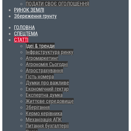
ПОДАТИ СВОЄ ОГОЛОШЕННЯ
РИНОК ЗЕМЛІ
Збереження грунту
ГОЛОВНА
СПЕЦТЕМА
СТАТТІ
Ідеї & тренди
Інфраструктура ринку
Агромаркетинг
Агрономія Сьогодні
Агрострахування
Гість номера
Думки про важливе
Економічний гектар
Експертна думка
Життєве середовище
Зберігання
Кермо керівника
Механізація АПК
Питання бухгалтерії