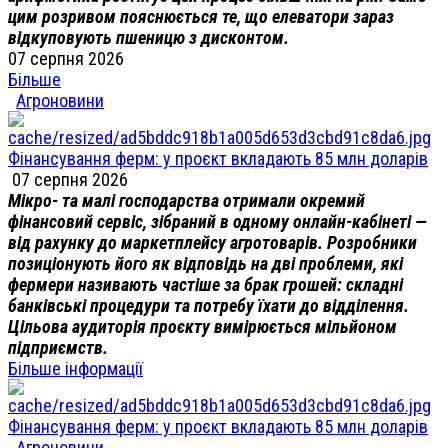
цим розривом пояснюється те, що елеватори зараз
відкуповують пшеницю з дисконтом.
07 серпня 2026
Більше
Агроновини
Фінансування ферм: у проєкт вкладають 85 млн доларів
07 серпня 2026
Мікро- та малі господарства отримали окремий
фінансовий сервіс, зібраний в одному онлайн-кабінеті —
від рахунку до маркетплейсу агротоварів. Розробники
позиціонують його як відповідь на дві проблеми, які
фермери називають частіше за брак грошей: складні
банківські процедури та потребу їхати до відділення.
Цільова аудиторія проєкту вимірюється мільйоном
підприємств.
Більше інформації
Фінансування ферм: у проєкт вкладають 85 млн доларів
Агроновини