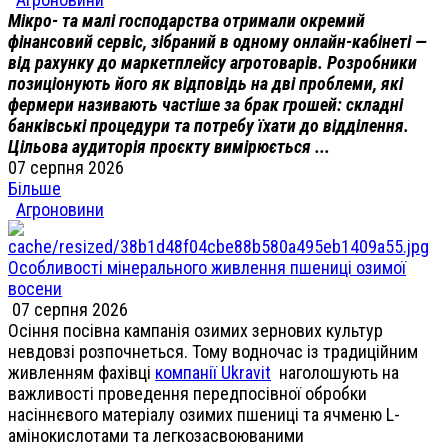
Мікро- та малі господарства отримали окремий
фінансовий сервіс, зібраний в одному онлайн-кабінеті —
від рахунку до маркетплейсу агротоварів. Розробники
позиціонують його як відповідь на дві проблеми, які
фермери називають частіше за брак грошей: складні
банківські процедури та потребу їхати до відділення.
Цільова аудиторія проєкту вимірюється ...
07 серпня 2026
Більше
Агроновини
Особливості мінерального живлення пшениці озимої
восени
07 серпня 2026
Осіння посівна кампанія озимих зернових культур
невдовзі розпочнеться. Тому водночас із традиційним
живленням фахівці
компанії Ukravit
наголошують на
важливості проведення передпосівної обробки
насіннєвого матеріалу озимих пшениці та ячменю L-
амінокислотами та легкозасвоюваними