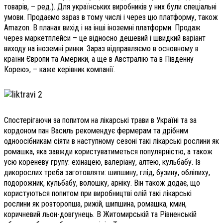
товарів, – ред.). Для українських виробників у них були спеціальні
умови. Продаємо зараз в тому числі і через цю платформу, також
Amazon. В планах вихід і на інші іноземні платформи. Продаж
через маркетплейси – це відносно дешевий і швидкий варіант
виходу на іноземні ринки. Зараз відправляємо в основному в
країни Європи та Америки, а ще в Австралію та в Південну
Корею», – каже керівник компанії.
Спостерігаючи за попитом на лікарські трави в Україні та за
кордоном пан Василь рекомендує фермерам та дрібним
одноосібникам сіяти в наступному сезоні такі лікарські рослини як
ромашка, яка завжди користуватиметься популярністю, а також
усю кореневу групу: ехінацею, валеріану, алтею, кульбабу. Із
дикорослих треба заготовляти: шипшину, глід, бузину, обліпиху,
подорожник, кульбабу, волошку, арніку. Він також додає, що
користуються попитом при виробництві олій такі лікарські
рослини як розторопша, рижій, шипшина, ромашка, кмин,
коричневий льон-довгунець. В Житомирській та Рівненській