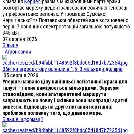
Компанія
Кернел
разом з міжнародними партнерами
розгортає мережу децентралізованої сонячної генерації
у прифронтових регіонах. У громадах Сумської,
Чернігівської та Полтавської областей вже встановлено
перші 7 сонячних електростанцій загальною потужністю
345 кВт.
07 серпня 2026
Більше
Агроновини
Збитки агросектору оцінили в 1,5–3 мільярди доларів
05 серпня 2026
Уперше названо ціну нинішньої логістичної кризи для
галузі — і вона вимірюється мільярдами. Заразом
стало відомо, коли альтернативні маршрути
запрацюють на повну і скільки вони насправді здатні
вивезти. Відповідь на друге питання невтішна:
приблизно половину того, що давало море.
Більше інформації