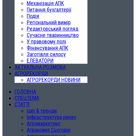
Механізація АПК
Питання бухгалтерії
Подія
Регіональний вимір
Редакторський погляд
Сучасне тваринництво
У правовому полі
Фінансування АПК
Заготівля силосу
ЕЛЕВАТОРИ
АКТУАЛЬНА РОЗМОВА
АГРОРЕКОРДИ
АГРОРЕКОРДИ НОВИНИ
ГОЛОВНА
СПЕЦТЕМА
СТАТТІ
Ідеї & тренди
Інфраструктура ринку
Агромаркетинг
Агрономія Сьогодні