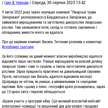
/
Ідеї & тренди
/
Середа, 30 серпня 2023 15:42
У квітні 2022 року через окупацію компанія “Лікарські трави
Запоріжжя” релокувалася із Бердянська в Запоріжжя, де
займалися вирощуванням та заготівлею дикорослих лікарських
рослин. Там залишилися поля, склад із готовою сировиною і
обладнання, вивести нічого не вдалося.
Про це керівник компанії Василь Тютюник розповів у коментарі
Агробізнес сьогодні
.
За його словами, на даний момент власне виробництво вдалося
відновити лише частково. Раніше вирощували на власній ділянці
лікарські трави і самі їх сушили, а також заготовляли дикорослі
рослини. Зараз працюють практично на давальницькій сировині.
Проте, наголошує пан Василь, вдалося відновили експорт.
Щоправда не оптом, як раніше, а мінімальними та середніми
партіями. Але і цьому є плюс: географія країн розширилась, зараз
це 13 країн світу і перелік збільшується.
«Брали участь у програмі eBay. (Це великий всесвітній вебсайт
електронної комерції та аукціонний дім для купівлі і продажу